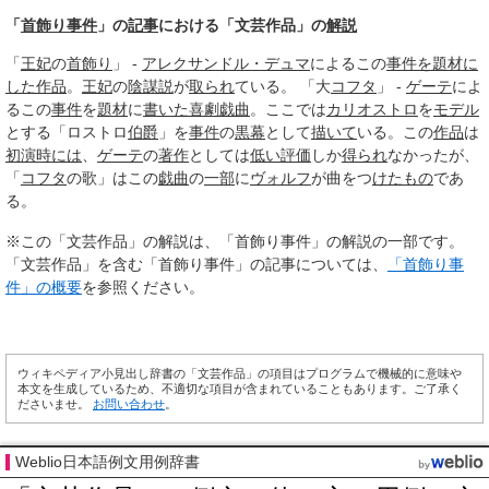
「
首飾り事件
」の
記事
における「文芸作品」の
解説
「
王妃
の
首飾り
」 -
アレクサンドル・デュマ
によるこの
事件を題材に
した作品
。
王妃
の
陰謀説
が
取られ
ている。 「大
コフタ
」 -
ゲーテ
によ
るこの
事件
を
題材
に
書いた
喜劇
戯曲
。ここでは
カリオストロ
を
モデル
とする「ロストロ
伯爵
」を
事件
の
黒幕
として
描いて
いる。この
作品
は
初演
時には
、
ゲーテ
の
著作
としては
低い評価
しか
得られ
なかったが、
「
コフタ
の歌」はこの
戯曲
の
一部
に
ヴォルフ
が曲をつ
けたもの
であ
る。
※この「文芸作品」の解説は、「首飾り事件」の解説の一部です。
「文芸作品」を含む「首飾り事件」の記事については、
「首飾り事
件」の概要
を参照ください。
ウィキペディア小見出し辞書の「文芸作品」の項目はプログラムで機械的に意味や
本文を生成しているため、不適切な項目が含まれていることもあります。ご了承く
ださいませ。
お問い合わせ
。
Weblio日本語例文用例辞書