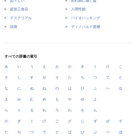
図々しい
割れ鍋に綴じ蓋
超加工食品
人間性能
テスクリアル
バイオハッキング
頭身
ディノバルド亜種
すべての辞書の索引
あ
い
う
え
お
か
き
く
け
こ
さ
し
す
せ
そ
た
ち
つ
て
と
な
に
ぬ
ね
の
は
ひ
ふ
へ
ほ
ま
み
む
め
も
や
ゆ
よ
ら
り
る
れ
ろ
わ
を
ん
が
ぎ
ぐ
げ
ご
ざ
じ
ず
ぜ
ぞ
だ
ぢ
づ
で
ど
ば
び
ぶ
べ
ぼ