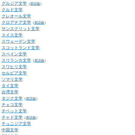
グルジア文学
（
英語版
）
クルド文学
クレオール文学
クロアチア文学
（
英語版
）
サンスクリット文学
スイス文学
スウェーデン文学
スコットランド文学
スペイン文学
スリランカ文学
（
英語版
）
スワヒリ文学
セルビア文学
ソマリ文学
タイ文学
台湾文学
タジク文学
（
英語版
）
チェコ文学
チベット文学
チャド文学
（
英語版
）
チュニジア文学
中国文学