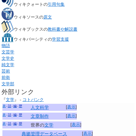
ウィキクォートの
引用句集
ウィキソースの
原文
ウィキブックスの
教科書や解説書
ウィキバーシティの
学習支援
物語
文芸学
文学史
純文学
芸術
前衛
文学部
外部リンク
『
文学
』 -
コトバンク
表
話
編
歴
[
表示
]
人文科学
表
話
編
歴
[
表示
]
文章制作
表
話
編
歴
[
表示
]
世界の
文学
[
表示
]
典拠管理データベース