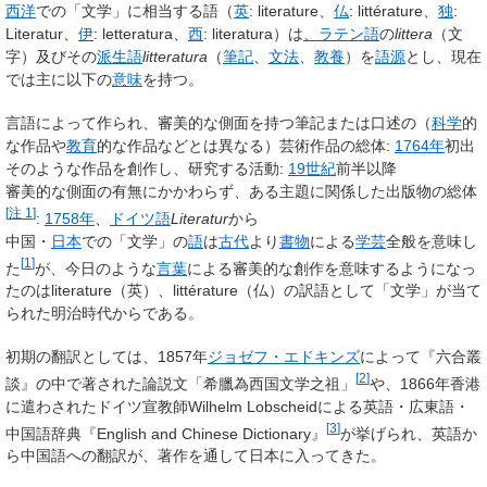
西洋
での「文学」に相当する語（
英
:
literature
、
仏
:
littérature
、
独
:
Literatur
、
伊
:
letteratura
、
西
:
literatura
）は
、ラテン語
の
littera
（文
字）及びその
派生語
litteratura
（
筆記
、
文法
、
教養
）を
語源
とし、現在
では主に以下の
意味
を持つ。
言語によって作られ、審美的な側面を持つ筆記または口述の（
科学
的
な作品や
教育
的な作品などとは異なる）芸術作品の総体:
1764年
初出
そのような作品を創作し、研究する活動:
19世紀
前半以降
審美的な側面の有無にかかわらず、ある主題に関係した出版物の総体
[
注 1
]
:
1758年
、
ドイツ語
Literatur
から
中国・
日本
での「文学」の
語
は
古代
より
書物
による
学芸
全般を意味し
[
1
]
た
が、今日のような
言葉
による審美的な創作を意味するようになっ
たのはliterature（英）、littérature（仏）の訳語として「文学」が当て
られた明治時代からである。
初期の翻訳としては、1857年
ジョゼフ・エドキンズ
によって『六合叢
[
2
]
談』の中で著された論説文「希臘為西国文学之祖」
や、1866年香港
に遣わされたドイツ宣教師Wilhelm Lobscheidによる英語・広東語・
[
3
]
中国語辞典『English and Chinese Dictionary』
が挙げられ、英語か
ら中国語への翻訳が、著作を通して日本に入ってきた。