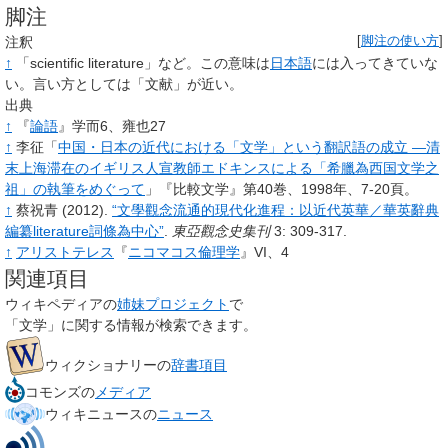
脚注
注釈
[
脚注の使い方
]
↑
「scientific literature」など。この意味は
日本語
には入ってきていな
い。言い方としては「文献」が近い。
出典
↑
『
論語
』学而6、雍也27
↑
李征「
中国・日本の近代における「文学」という翻訳語の成立 ―清
末上海滞在のイギリス人宣教師エドキンスによる「希臘為西国文学之
祖」の執筆をめぐって
」『比較文学』第40巻、1998年、7-20頁。
↑
蔡祝青
(2012).
“文學觀念流通的現代化進程：以近代英華／華英辭典
編纂literature詞條為中心”
.
東亞觀念史集刊
3
: 309-317
.
↑
アリストテレス
『
ニコマコス倫理学
』VI、4
関連項目
ウィキペディアの
姉妹プロジェクト
で
「
文学
」に関する情報が検索できます。
ウィクショナリーの
辞書項目
コモンズの
メディア
ウィキニュースの
ニュース