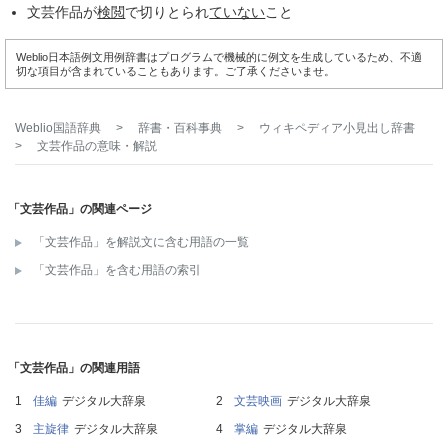
文芸作品が
検閲
で切りとられ
ていない
こと
Weblio日本語例文用例辞書はプログラムで機械的に例文を生成しているため、不適
切な項目が含まれていることもあります。ご了承くださいませ。
Weblio国語辞典
>
辞書・百科事典
>
ウィキペディア小見出し辞書
>
文芸作品
の意味・解説
「文芸作品」の関連ページ
「文芸作品」を解説文に含む用語の一覧
「文芸作品」を含む用語の索引
「文芸作品」の関連用語
佳編
デジタル大辞泉
文芸映画
デジタル大辞泉
主旋律
デジタル大辞泉
掌編
デジタル大辞泉