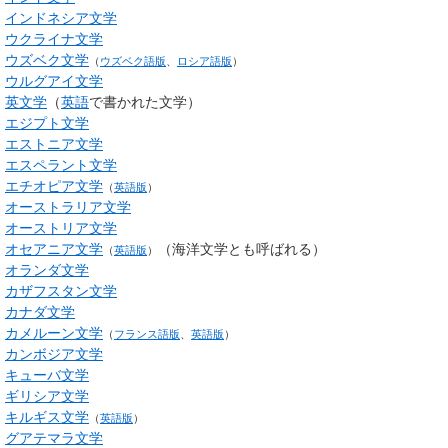
インドネシア文学
ウクライナ文学
ウズベク文学
（
ウズベク語版
、
ロシア語版
）
ウルグアイ文学
英文学
（
英語
で書かれた文学）
エジプト文学
エストニア文学
エスペラント文学
エチオピア文学
（
英語版
）
オーストラリア文学
オーストリア文学
オセアニア文学
（
海洋文学
とも呼ばれる）
（
英語版
）
オランダ文学
カザフスタン文学
カナダ文学
カメルーン文学
（
フランス語版
、
英語版
）
カンボジア文学
キューバ文学
ギリシア文学
キルギス文学
（
英語版
）
グアテマラ文学