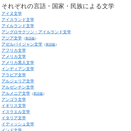
それぞれの言語・国家・民族による文学
アイヌ文学
アイスランド文学
アイルランド文学
アングロサクソン・アイルランド文学
アジア文学
（
英語版
）
アゼルバイジャン文学
（
英語版
）
アフリカ文学
アメリカ文学
アメリカ黒人文学
インディアン文学
アラビア文学
アルジェリア文学
アルゼンチン文学
アルメニア文学
（
英語版
）
アンゴラ文学
イギリス文学
イスラエル文学
イタリア文学
イディッシュ文学
インド文学