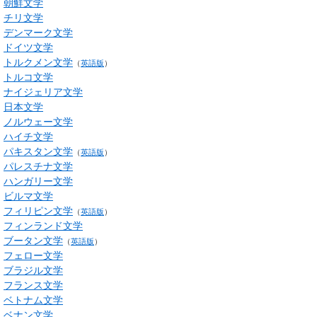
朝鮮文学
チリ文学
デンマーク文学
ドイツ文学
トルクメン文学
（
英語版
）
トルコ文学
ナイジェリア文学
日本文学
ノルウェー文学
ハイチ文学
パキスタン文学
（
英語版
）
パレスチナ文学
ハンガリー文学
ビルマ文学
フィリピン文学
（
英語版
）
フィンランド文学
ブータン文学
（
英語版
）
フェロー文学
ブラジル文学
フランス文学
ベトナム文学
ベナン文学