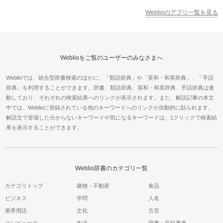
Weblioのアプリ一覧を見る
Weblioをご覧のユーザーのみなさまへ
Weblioでは、統合型辞書検索のほかに、「類語辞典」や「英和・和英辞典」、「手話
辞典」を利用することができます。辞書、類語辞典、英和・和英辞典、手話辞典は連
動しており、それぞれの検索結果へのリンクが表示されます。また、解説記事の本文
中では、Weblioに登録されている他のキーワードへのリンクが自動的に貼られます。
解説文で登場した分からないキーワードや気になるキーワードは、1クリックで検索結
果を表示することができます。
Weblio辞書のカテゴリ一覧
カテゴリトップ
建物・不動産
食品
ビジネス
学問
人名
業界用語
文化
方言