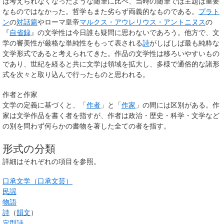
は考えられなくなったような随筆に比べ、当時の随筆では主題は重要
なものではなかった
。哲学もまた劣らず両義的なものである。
プラト
ン
の
対話篇
やローマ皇帝
マルクス・アウレリウス・アントニヌス
の
『
自省録
』の文学性は今日誰も疑問に思わないであろう。他方で、文
学の審美性が厳格な単純性をもって表される
詩
がしばしば最も純粋な
文学形式であると考えられてきた。作品の文学性は移ろいやすいもの
であり、世紀を経ると共に文学は領域を拡大し、多様で通俗的な諸形
式を次々と取り込んで行ったものと思われる。
作者と作家
文学の定義に基づくと、「
作者
」と「
作家
」の間には区別がある。作
家は文学作品を書く者を指すが、作者は政治・歴史・科学・文学など
の別を問わず何らかの書物を著した全ての者を指す。
形式の分類
詳細はそれぞれの項目を参照。
口承文学（口承文芸）
民謡
物語
詩
（
韻文
）
定型詩