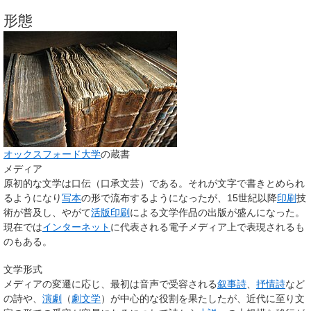
形態
オックスフォード大学
の蔵書
メディア
原初的な文学は口伝（口承文芸）である。それが文字で書きとめられ
るようになり
写本
の形で流布するようになったが、15世紀以降
印刷
技
術が普及し、やがて
活版印刷
による文学作品の出版が盛んになった。
現在では
インターネット
に代表される電子メディア上で表現されるも
のもある。
文学形式
メディアの変遷に応じ、最初は音声で受容される
叙事詩
、
抒情詩
など
の詩や、
演劇
（
劇文学
）が中心的な役割を果たしたが、近代に至り文