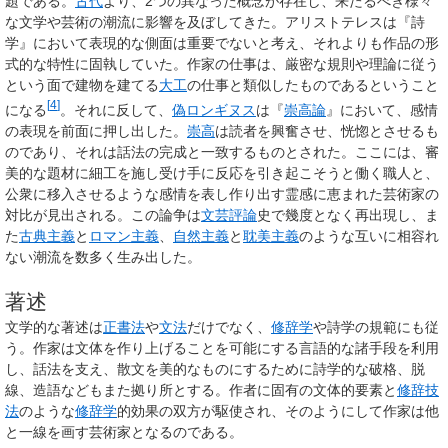
題である。
古代
より、2つの異なった概念が存在し、来たるべき様々
な文学や芸術の潮流に影響を及ぼしてきた。アリストテレスは『詩
学』において表現的な側面は重要でないと考え、それよりも作品の形
式的な特性に固執していた。作家の仕事は、厳密な規則や理論に従う
という面で建物を建てる
大工
の仕事と類似したものであるということ
[
4
]
になる
。それに反して、
偽ロンギヌス
は『
崇高論
』において、感情
の表現を前面に押し出した。
崇高
は読者を興奮させ、恍惚とさせるも
のであり、それは話法の完成と一致するものとされた。ここには、審
美的な題材に細工を施し受け手に反応を引き起こそうと働く職人と、
公衆に移入させるような感情を表し作り出す霊感に恵まれた芸術家の
対比が見出される。この論争は
文芸評論
史で幾度となく再出現し、ま
た
古典主義
と
ロマン主義
、
自然主義
と
耽美主義
のような互いに相容れ
ない潮流を数多く生み出した。
著述
文学的な著述
は
正書法
や
文法
だけでなく、
修辞学
や詩学の規範にも従
う。作家は文体を作り上げることを可能にする言語的な諸手段を利用
し、話法を支え、散文を美的なものにするために詩学的な破格、脱
線、造語などもまた拠り所とする。作者に固有の文体的要素と
修辞技
法
のような
修辞学
的効果の双方が駆使され、そのようにして作家は他
と一線を画す芸術家となるのである。