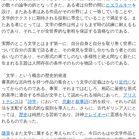
の数々の論争の的となってきた。ある者は分野の間に
ヒエラルキー
を
設け、またある者はある作品がその分野によく一致していることや、
文学的テクストに期待される役割に専念していることで満足する。ま
たある者にとっては、文学の傑作は何よりもまず時の試練に耐えるも
のであり、それこそが全世界的な射程を保証する資格なのである。
実際のところ文学とはまず第一に、自分自身と自分を取り巻く世界に
ついて自分の言葉で語る者と、その発見を受容し分かち合う者との出
会いなのであり、その形式の果てしのない多様性と絶え間なく新たに
生まれる主題は人間存在の条件
そのものを物語っているのである。
「文学」という概念の歴史的発達
審美的な志向性を持つ作品の集合という文学の定義はかなり
近代
にな
ってからのものである。事実、それまではむしろ、相応に厳密な形式
的基準に適合する作品が文学として認められる傾向にあった。
アリス
トテレス
は『
詩学
』において、
悲劇
と
叙事詩
に的を絞り、それらの話
法を支配する形式的な規則を導入した。さらに、古代ギリシア人にと
っては、
歴史
は純然たる芸術であり、詩神
クレイオー
に霊感を与えら
れるものであった。
随筆
もまた文学に属すると考えられていた。今日のもはや文学作品と