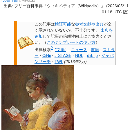
(
文芸作品
から転送)
出典: フリー百科事典『ウィキペディア（Wikipedia）』 (2026/05/11
01:18 UTC 版)
この記事は
検証可能
な
参考文献や出典
が全
く示されていないか、不十分です。
出典を
追加
して記事の信頼性向上にご協力くださ
い。
（
このテンプレートの使い方
）
?
出典検索
:
"文学"
–
ニュース
·
書籍
·
スカラ
ー
·
CiNii
·
J-STAGE
·
NDL
·
dlib.jp
·
ジャパ
ンサーチ
·
TWL
(
2013年2月
)