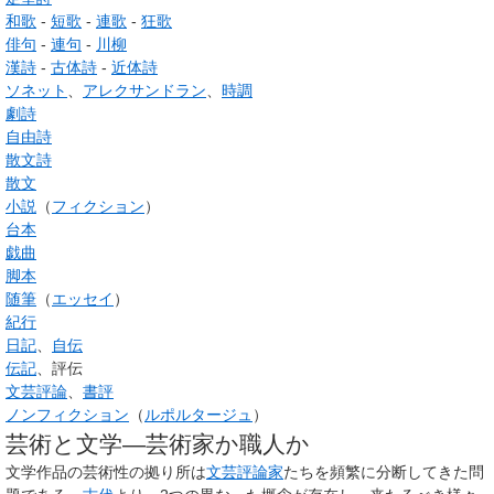
和歌
-
短歌
-
連歌
-
狂歌
俳句
-
連句
-
川柳
漢詩
-
古体詩
-
近体詩
ソネット
、
アレクサンドラン
、
時調
劇詩
自由詩
散文詩
散文
小説
（
フィクション
）
台本
戯曲
脚本
随筆
（
エッセイ
）
紀行
日記
、
自伝
伝記
、評伝
文芸評論
、
書評
ノンフィクション
（
ルポルタージュ
）
芸術と文学―芸術家か職人か
文学作品の芸術性の拠り所は
文芸評論家
たちを頻繁に分断してきた問