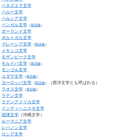
ベネズエラ文学
ペルー文学
ペルシア文学
ベンガル文学
（
英語版
）
ポーランド文学
ポルトガル文学
マレーシア文学
（
英語版
）
メキシコ文学
モザンビーク文学
モルドバ文学
（
英語版
）
モンゴル文学
ユダヤ文学
（
英語版
）
ヨーロッパ文学
（
西洋文学
とも呼ばれる）
（
英語版
）
ラオス文学
（
英語版
）
ラテン文学
ラテンアメリカ文学
インディヘニスモ文学
琉球文学
（沖縄文学）
ルーマニア文学
レバノン文学
ロシア文学