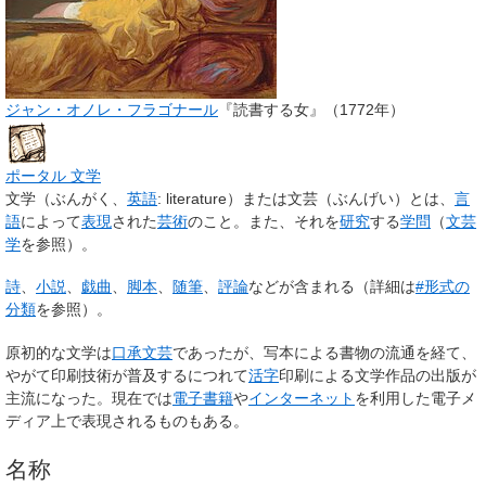
ジャン・オノレ・フラゴナール
『読書する女』（1772年）
ポータル
文学
文学
（ぶんがく、
英語
:
literature
）または
文芸
（ぶんげい）とは、
言
語
によって
表現
された
芸術
のこと。また、それを
研究
する
学問
（
文芸
学
を参照）。
詩
、
小説
、
戯曲
、
脚本
、
随筆
、
評論
などが含まれる（詳細は
#形式の
分類
を参照）。
原初的な文学は
口承文芸
であったが、写本による書物の流通を経て、
やがて印刷技術が普及するにつれて
活字
印刷による文学作品の出版が
主流になった。現在では
電子書籍
や
インターネット
を利用した電子メ
ディア上で表現されるものもある。
名称