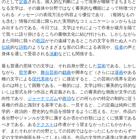
のとして
定義
される。個人的な判断によって境界が曖昧でまちまちと
なる文学は、その媒体や分野ではなく審美的な機能によって特徴づけ
られる: メッセージの表現方法が内容より優位であり、（複雑なもの
も含む）情報の伝達に限られた実用的なコミュニケーションからもは
み出すものである。今日では、文学はそれによって作者が歳月を隔て
て我々に語り掛けるところの書物文化に結び付けられ、しかしながら
また同時に我々の
歌謡
がその遠縁であるところの文字を持たぬ人々の
伝統
的な
詩歌
のようなさまざまな形の口承による表現や、
役者
の声と
身体を通して受容される
演劇
などにも関係する。
最も普通の意味での文学は、それ自身が歴とした
芸術
である。しかし
ながら、
哲学
書や、
舞台芸術
の
戯曲
や脚本など（さらには
漫画
やある
種の文字による
現代美術
など）に接近すると、この芸術の境界を定め
るのは時として困難である。一般的には、文学は特に審美的な目的な
いしは形式を持つ作品と再定義される。この審美的な側面が文学の志
向性であり、
ジャーナリズム
や
政治
などの何らかの特定の制約に従う
各種の作品と識別する基準である。一見すると、この定義は純粋に哲
学的・政治的・歴史的な作品を排除するように思える。だが、作品の
各分野やジャンルが文学に属するか否かの分類にはとくに慎重である
べきである。ある
テクスト
は作者がそう望まなかったにもかかわら
ず、またそれがその分野としての目的ではなかったにもかかわらず一
定の文学的側面を持ってしまい得る。作品の文学性の基準は学者の間