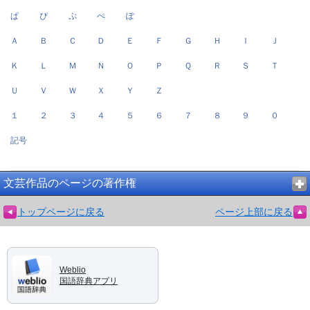
ぱ
ぴ
ぷ
ぺ
ぽ
Ａ
Ｂ
Ｃ
Ｄ
Ｅ
Ｆ
Ｇ
Ｈ
Ｉ
Ｊ
Ｋ
Ｌ
Ｍ
Ｎ
Ｏ
Ｐ
Ｑ
Ｒ
Ｓ
Ｔ
Ｕ
Ｖ
Ｗ
Ｘ
Ｙ
Ｚ
１
２
３
４
５
６
７
８
９
０
記号
文芸作品のページの著作権
トップページに戻る
ページ上部に戻る
Weblio
国語辞典アプリ