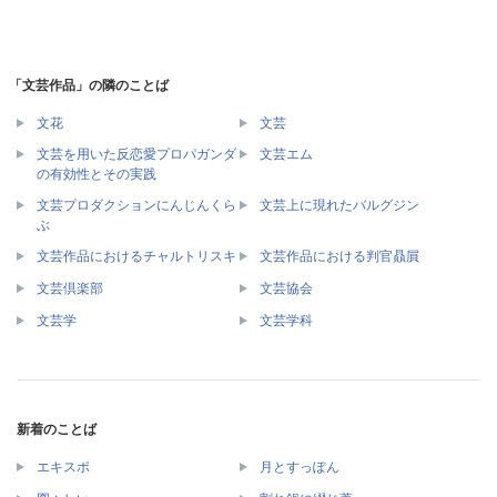
「文芸作品」の隣のことば
文花
文芸
文芸を用いた反恋愛プロパガンダ
文芸エム
の有効性とその実践
文芸プロダクションにんじんくら
文芸上に現れたバルグジン
ぶ
文芸作品におけるチャルトリスキ
文芸作品における判官贔屓
文芸倶楽部
文芸協会
文芸学
文芸学科
新着のことば
エキスポ
月とすっぽん