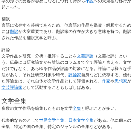
字の形での受容が容易になるにつれて詩から
小説
への大規模な移行が
起こった。
翻訳
言語に依存する芸術であるため、他言語の作品を鑑賞・解釈するため
には
翻訳
が大変重要であり、翻訳家の存在が大きな意味を持つ。翻訳
された作品を翻訳文学と呼ぶ。
評論
文学作品を研究・分析・批評することを
文芸評論
（文芸批評）とい
う。広義には研究論文から雑誌のコラムまで全て評論と言える。文学
だけではなく、あらゆる作品が評論の対象になる。評論には様々な手
法があり、それは研究対象や時代、
評論家
自身などに依存する。優れ
た評論文は、それ自体が文学作品として評価される。
作家
や
思想家
が
文芸評論家
として活動することもしばしばある。
文学全集
多数の文学作品を編集したものを文学
全集
と呼ぶことが多い。
代表的なものとして
世界文学全集
、
日本文学全集
がある。他に個人の
全集、特定の国の全集、特定のジャンルの全集などがある。