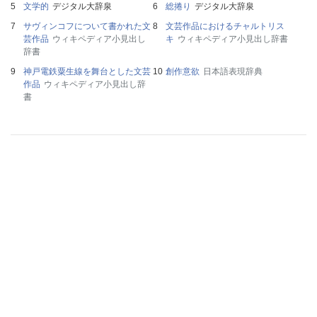
文学的
デジタル大辞泉
総捲り
デジタル大辞泉
サヴィンコフについて書かれた文
文芸作品におけるチャルトリス
芸作品
ウィキペディア小見出し
キ
ウィキペディア小見出し辞書
辞書
神戸電鉄粟生線を舞台とした文芸
創作意欲
日本語表現辞典
作品
ウィキペディア小見出し辞
書