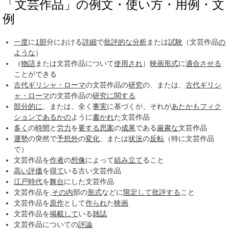
「文芸作品」の例文・使い方・用例・文
例
一度
に
1部
分における
詳細
で
批評的な
分析
または
試験
（文芸作品
の
ような
）
（
物語
または文芸作品について
使用され
）
映画
形式
に
適合させる
ことができる
古代ギリシャ・ローマ
の文芸作品の
研究
の、または、
古代ギリシ
ャ・ローマ
の文芸作品の
研究
に関する
部分的に
、または、全く
事実
に基づくが、それが
あたかも
フィク
ションで
あるかの
ように
書かれ
た文芸作品
多く
の
時間
と
労力
を
要する
思案
の
成果
である
厳粛な
文芸作品
運勢
の突然で
予想外
の
変化
、または
状況
の
反転
（特に文芸作品
で）
文芸作品を
作者
の
想像
によって
組み立て
ること
高い評価
を
得て
いる古い文芸作品
江戸時代
を
舞台
にした文芸作品
文芸作品を,
その内
部の
形式
などに
限定して
批評する
こと
文芸作品を
原作
として
作られ
た
映画
文芸作品を
掲載して
いる
雑誌
文芸作品についての
評論