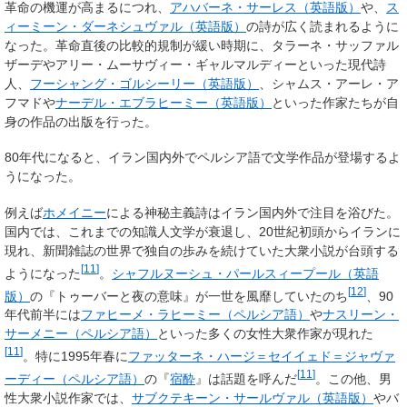
革命の機運が高まるにつれ、
アハバーネ・サーレス
（英語版）
や、
ス
ィーミーン・ダーネシュヴァル
（英語版）
の詩が広く読まれるように
なった。革命直後の比較的規制が緩い時期に、タラーネ・サッファル
ザーデやアリー・ムーサヴィー・ギャルマルディーといった現代詩
人、
フーシャング・ゴルシーリー
（英語版）
、シャムス・アーレ・ア
フマドや
ナーデル・エブラヒーミー
（英語版）
といった作家たちが自
身の作品の出版を行った。
80年代になると、イラン国内外でペルシア語で文学作品が登場するよ
うになった。
例えば
ホメイニー
による神秘主義詩はイラン国内外で注目を浴びた。
国内では、これまでの知識人文学が衰退し、20世紀初頭からイランに
現れ、新聞雑誌の世界で独自の歩みを続けていた大衆小説が台頭する
[
11
]
ようになった
。
シャフルヌーシュ・パールスィープール
（英語
[
12
]
版）
の『トゥーバーと夜の意味』が一世を風靡していたのち
、90
年代前半には
ファヒーメ・ラヒーミー
（ペルシア語）
や
ナスリーン・
サーメニー
（ペルシア語）
といった多くの女性大衆作家が現れた
[
11
]
。特に1995年春に
ファッターネ・ハージ＝セイイェド＝ジャヴァ
[
11
]
ーディー
（ペルシア語）
の『
宿酔
』は話題を呼んだ
。この他、男
性大衆小説作家では、
サブクテキーン・サールヴァル
（英語版）
やバ