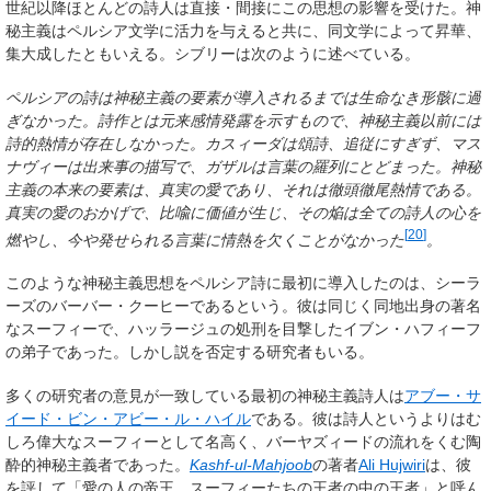
世紀以降ほとんどの詩人は直接・間接にこの思想の影響を受けた。神
秘主義はペルシア文学に活力を与えると共に、同文学によって昇華、
集大成したともいえる。シブリーは次のように述べている。
ペルシアの詩は神秘主義の要素が導入されるまでは生命なき形骸に過
ぎなかった。詩作とは元来感情発露を示すもので、神秘主義以前には
詩的熱情が存在しなかった。カスィーダは頌詩、追従にすぎず、マス
ナヴィーは出来事の描写で、ガザルは言葉の羅列にとどまった。神秘
主義の本来の要素は、真実の愛であり、それは徹頭徹尾熱情である。
真実の愛のおかげで、比喩に価値が生じ、その焔は全ての詩人の心を
[
20
]
燃やし、今や発せられる言葉に情熱を欠くことがなかった
。
このような神秘主義思想をペルシア詩に最初に導入したのは、シーラ
ーズのバーバー・クーヒーであるという。彼は同じく同地出身の著名
なスーフィーで、ハッラージュの処刑を目撃したイブン・ハフィーフ
の弟子であった。しかし説を否定する研究者もいる。
多くの研究者の意見が一致している最初の神秘主義詩人は
アブー・サ
イード・ビン・アビー・ル・ハイル
である。彼は詩人というよりはむ
しろ偉大なスーフィーとして名高く、バーヤズィードの流れをくむ陶
酔的神秘主義者であった。
Kashf-ul-Mahjoob
の著者
Ali Hujwiri
は、彼
を評して「愛の人の帝王、スーフィーたちの王者の中の王者」と呼ん