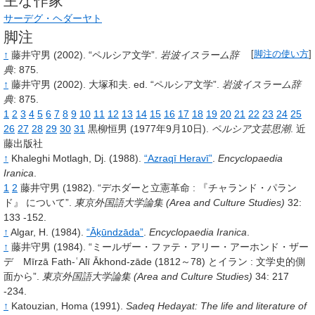
主な作家
サーデグ・ヘダーヤト
脚注
↑
藤井守男
(2002).
“ペルシア文学”.
岩波イスラーム辞
[
脚注の使い方
]
典
: 875.
↑
藤井守男
(2002).
大塚和夫.
ed.
“ペルシア文学”.
岩波イスラーム辞
典
: 875.
1
2
3
4
5
6
7
8
9
10
11
12
13
14
15
16
17
18
19
20
21
22
23
24
25
26
27
28
29
30
31
黒柳恒男
(1977年9月10日).
ペルシア文芸思潮
.
近
藤出版社
↑
Khaleghi Motlagh, Dj. (1988).
“Azraqī Heravī”
.
Encyclopaedia
Iranica
.
1
2
藤井守男
(1982).
“デホダーと立憲革命
: 『チャランド・パラン
ド』 について”.
東京外国語大学論集 (Area and Culture Studies)
32
:
133 -152.
↑
Algar, H. (1984).
“Āḵūndzāda”
.
Encyclopaedia Iranica
.
↑
藤井守男
(1984).
“ミールザー・ファテ・アリー・アーホンド・ザー
デ Mīrzā Fath-ʿAlī Ākhond-zāde (1812～78) とイラン
: 文学史的側
面から”.
東京外国語大学論集 (Area and Culture Studies)
34
: 217
-234.
↑
Katouzian, Homa
(1991).
Sadeq Hedayat: The life and literature of