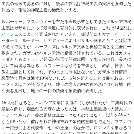
主義の極致であるのに対し、後者の作品は神秘主義の実践を強調した
作品で、倫理的神秘主義の極致といえる。
ルバーイー、マスナヴィーを主たる表現形式としてきたペルシア神秘
主義はガザルによって最高度に官能的に表現された。これは14世紀に
ハーフェズ
によって完成されたといえる。彼以前にもサナーイー、ア
ッタール、ルーミー、サアディーによりガザルが詠まれたことは記述
の通りであるが、ハーフィズはペルシア文学と神秘主義とを完全に一
致させた。ガザルはペルシア詩の精髄と評されている。これはカスィ
ーダとともにアラビア起源の詩形で韻律は同一であるが内容、長さに
おいて両者は異なる。カスィーダは頌詩を主体とし、教訓、哲学、宗
教を主題として詠まれ、その長さに制限はないが、ガザルは抒情詩、
恋愛詩で長さは通常10句ないし15・6句を超えることは稀である。ハ
ーフィズはこの詩形により、地上の恋人の中の神の形に似た超地上的
な美を見出し、地上の一切の快楽を象徴的に表現した。
15世紀になると、ペルシア文学に衰退の兆しが現れたが、古典時代の
最後を飾り、燦然たる光輝を放ったのは、神秘主義最後の大詩人
ジャ
ーミー
であった。彼の題材はユニークなものではなく、以前の詩人た
ちも用いたが、彼はそれに神秘主義の象徴的意味を与えた。マスナヴ
ィー詩形による代表作「七つの王座」のなかで、ロマンスを単なるロ
マンスに終わらせることなく、文学的に昇華し神秘主義的解釈を行っ