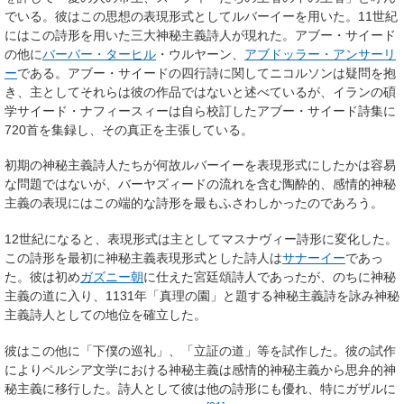
でいる。彼はこの思想の表現形式としてルバーイーを用いた。11世紀
にはこの詩形を用いた三大神秘主義詩人が現れた。アブー・サイード
の他に
バーバー・ターヒル
・ウルヤーン、
アブドッラー・アンサーリ
ー
である。アブー・サイードの四行詩に関してニコルソンは疑問を抱
き、主としてそれらは彼の作品ではないと述べているが、イランの碩
学サイード・ナフィースィーは自ら校訂したアブー・サイード詩集に
720首を集録し、その真正を主張している。
初期の神秘主義詩人たちが何故ルバーイーを表現形式にしたかは容易
な問題ではないが、バーヤズィードの流れを含む陶酔的、感情的神秘
主義の表現にはこの端的な詩形を最もふさわしかったのであろう。
12世紀になると、表現形式は主としてマスナヴィー詩形に変化した。
この詩形を最初に神秘主義表現形式とした詩人は
サナーイー
であっ
た。彼は初め
ガズニー朝
に仕えた宮廷頌詩人であったが、のちに神秘
主義の道に入り、1131年「真理の園」と題する神秘主義詩を詠み神秘
主義詩人としての地位を確立した。
彼はこの他に「下僕の巡礼」、「立証の道」等を試作した。彼の試作
によりペルシア文学における神秘主義は感情的神秘主義から思弁的神
秘主義に移行した。詩人として彼は他の詩形にも優れ、特にガザルに