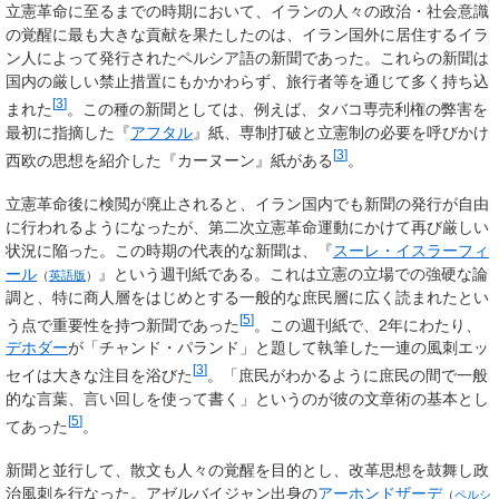
立憲革命に至るまでの時期において、イランの人々の政治・社会意識
の覚醒に最も大きな貢献を果たしたのは、イラン国外に居住するイラ
ン人によって発行されたペルシア語の新聞であった。これらの新聞は
国内の厳しい禁止措置にもかかわらず、旅行者等を通じて多く持ち込
[
3
]
まれた
。この種の新聞としては、例えば、タバコ専売利権の弊害を
最初に指摘した『
アフタル
』紙、専制打破と立憲制の必要を呼びかけ
[
3
]
西欧の思想を紹介した『カーヌーン』紙がある
。
立憲革命後に検閲が廃止されると、イラン国内でも新聞の発行が自由
に行われるようになったが、第二次立憲革命運動にかけて再び厳しい
状況に陥った。この時期の代表的な新聞は、『
スーレ・イスラーフィ
ール
』という週刊紙である。これは立憲の立場での強硬な論
（
英語版
）
調と、特に商人層をはじめとする一般的な庶民層に広く読まれたとい
[
5
]
う点で重要性を持つ新聞であった
。この週刊紙で、2年にわたり、
デホダー
が「チャンド・パランド」と題して執筆した一連の風刺エッ
[
3
]
セイは大きな注目を浴びた
。「庶民がわかるように庶民の間で一般
的な言葉、言い回しを使って書く」というのが彼の文章術の基本とし
[
5
]
てあった
。
新聞と並行して、散文も人々の覚醒を目的とし、改革思想を鼓舞し政
治風刺を行なった。アゼルバイジャン出身の
アーホンドザーデ
（
ペルシ