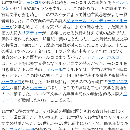
13世紀中葉、
モンゴル
の侵入に続き、モンゴル人の王朝である
イルハ
ン朝
が約1世紀の間イランを支配した。この時代には、その時までの
宮廷文学が姿を消し、世の中の不安によって神秘主義思想がより一層
普遍化した。この方面の最高の詩人
ジャラール・ウッディーン・ルー
ミー
が文学を通じてこれを完成の境地にまで到達させた。また実践道
徳の大詩人
サアディー
が、多年にわたる旅行を終えて彼の故郷で2大
傑作を著作したのは、13世紀中葉のことだった。この時代の散文文学
の特徴は、勅命によって歴史の編纂が盛んだったことである。またこ
の頃までのペルシア文学は、イラン全域と中央アジアだけではなく、
東方のインドと西方のトルコにまで広がった。
アミール・ホスロー
は、インドを代表する著名なペルシア文学の詩人だった。モンゴルを
引き継いだトルコ系の
ティムール
の支配下では、文学は次第に下降線
をたどるが、この時代の初期には、14世紀を代表する最高の叙情詩人
ハーフェズ
が出現した。15世紀には、文学の中心が現在の
アフガニス
タン
西部にある
ヘラート
に移リ、そこでの宮廷を中心に文学と芸術が
大いに繁栄した。ペルシア文学の古典黄金時代の最後を飾る大詩人
ジ
ャーミー
が活躍したのも、ここである。
16世紀以後の文学は、それ以前の明白に区分される古典時代に比べ
て、非常に衰えた。言い換えれば、10世紀から15世紀までがペルシア
文学の精華だった。16世紀から18世紀前半にわたって、民族王朝であ
る
サファヴィー朝
の時代には、美術、工芸、建築では輝く成果があ