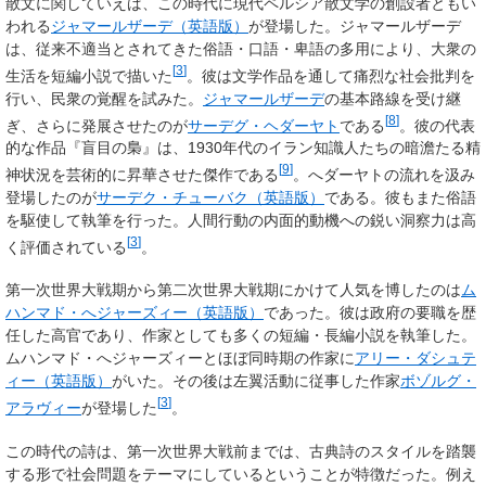
散文に関していえば、この時代に現代ペルシア散文学の創設者ともい
われる
ジャマールザーデ
（英語版）
が登場した。ジャマールザーデ
は、従来不適当とされてきた俗語・口語・卑語の多用により、大衆の
[
3
]
生活を短編小説で描いた
。彼は文学作品を通して痛烈な社会批判を
行い、民衆の覚醒を試みた。
ジャマールザーデ
の基本路線を受け継
[
8
]
ぎ、さらに発展させたのが
サーデグ・ヘダーヤト
である
。彼の代表
的な作品『盲目の梟』は、1930年代のイラン知識人たちの暗澹たる精
[
9
]
神状況を芸術的に昇華させた傑作である
。へダーヤトの流れを汲み
登場したのが
サーデク・チューバク
（英語版）
である。彼もまた俗語
を駆使して執筆を行った。人間行動の内面的動機への鋭い洞察力は高
[
3
]
く評価されている
。
第一次世界大戦期から第二次世界大戦期にかけて人気を博したのは
ム
ハンマド・へジャーズィー
（英語版）
であった。彼は政府の要職を歴
任した高官であり、作家としても多くの短編・長編小説を執筆した。
ムハンマド・へジャーズィーとほぼ同時期の作家に
アリー・ダシュテ
ィー
（英語版）
がいた。その後は左翼活動に従事した作家
ボゾルグ・
[
3
]
アラヴィー
が登場した
。
この時代の詩は、第一次世界大戦前までは、古典詩のスタイルを踏襲
する形で社会問題をテーマにしているということが特徴だった。例え