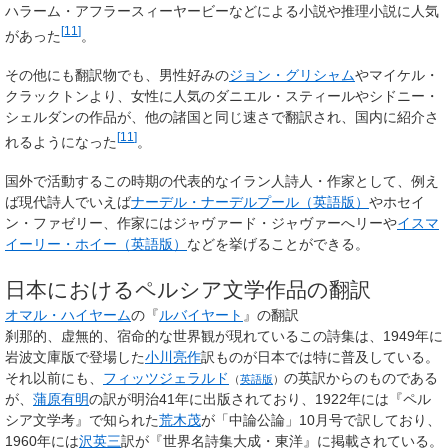
ハラーム・アフラースィーヤービーなどによる小説や推理小説に人気
[
11
]
があった
。
その他にも翻訳物でも、男性好みの
ジョン・グリシャム
やマイケル・
クラックトンより、女性に人気のダニエル・スティールやシドニー・
シェルダンの作品が、他の諸国と同じ速さで翻訳され、国内に紹介さ
[
11
]
れるようになった
。
国外で活動するこの時期の代表的なイラン人詩人・作家として、例え
ば現代詩人でいえば
ナーデル・ナーデルプール
（英語版）
やホセイ
ン・ファゼリー、作家にはジャヴァード・ジャヴァーへリーや
イスマ
イーリー・ホイー
（英語版）
などを挙げることができる。
日本におけるペルシア文学作品の翻訳
オマル・ハイヤーム
の『
ルバイヤート
』の翻訳
刹那的、虚無的、宿命的な世界観が現れているこの詩集は、1949年に
岩波文庫版で登場した
小川亮作
訳ものが日本では特に普及している。
それ以前にも、
フィッツジェラルド
の英訳からのものである
（
英語版
）
が、
蒲原有明
の訳が明治41年に出版されており、1922年には『ペル
シア文学考』で知られた
荒木茂
が「中論公論」10月号で訳しており、
1960年には
沢英三
訳が『世界名詩集大成・東洋』に掲載されている。