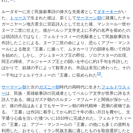
ルーダギーに次ぐ民族叙事詩の偉大な先覚者として
ダキーキー
がい
た。
トゥース
で生まれた彼は、若くして
サーマーン朝
に隷属したチャ
ガーニヤーン地方君主に宮廷詩人として仕えた後、マンスール一世や
ヌーフ二世に仕えた。彼がペルシア文学史上に不朽の名声を留めたの
は頌詩詩人ではなく、フェルドゥスィーの先駆者として民族叙事詩を
作詩したことによる。ヌーフ二世の命により、恐らくアブー・マンス
ールによる散文『王書』に拠って、ムタカーリブの韻律を用いて作詩
を始めた。しかし、グシュタースプ王の即位、ゾロアスターの出現、
同王の帰依、アルジャースプ王との闘いを中心に約1千句を作詩した
ばかりで、奴隷の手によって殺害され、作品は未完に終わった。その
[
3
]
一千句はフェルドウスィーの『王書』に収められた
。
サーマーン朝
と次の
ガズニー朝
時代の両時代に生きた
フェルドウスィ
ー
は、民族・英雄叙事詩の完成者としてペルシア文学が世界に誇る大
詩人である。彼はガズナ朝のスルタン・マフムードと関係が深かった
が、彼の作品はあくまでもサーマーン朝の時代精神・思潮の産物であ
る。『王書』は作詞に着手してから約三十年の長い月日を費やし、文
字通り心血を注いだ後ついに1010年に完成された。フェルドウスィー
の『王書』は、アブー・マンスールの『王書』の他にも多くの資料を
利用した。おそらく、イラン民族主義に適したものを取捨選択したと