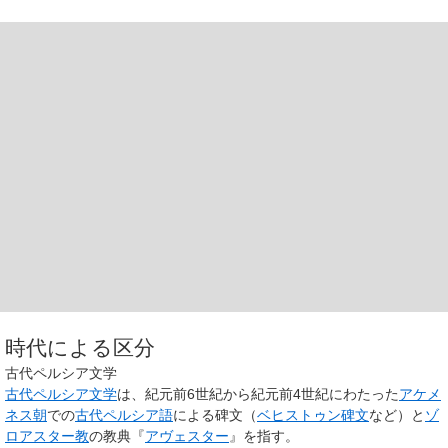
時代による区分
古代ペルシア文学
古代ペルシア文学
は、紀元前6世紀から紀元前4世紀にわたった
アケメ
ネス朝
での
古代ペルシア語
による碑文（
ベヒストゥン碑文
など）と
ゾ
ロアスター教
の教典『
アヴェスター
』を指す。