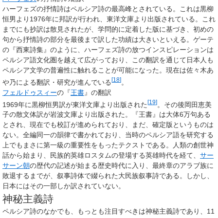
ハーフェズの抒情詩はペルシア詩の最高峰とされている。これは黒柳
恒男より1976年に邦訳が行われ、東洋文庫より出版されている。これ
までにも抄訳は散見されたが、学問的に定着した版に基づき、初めの
句から抒情詩の部分を最後まで訳した功績は大きいといえる。ゲーテ
の『西東詩集』のように、ハーフェズ詩の放つインスピレーションは
ペルシア語文化圏を越えて広がっており、この翻訳を通じて日本人も
ペルシア文学の普遍性に触れることが可能になった。現在は佐々木あ
[
18
]
や乃による翻訳・研究が進んでいる
。
フェルドゥスィー
の『
王書
』の翻訳
[
19
]
1969年に黒柳恒男訳が東洋文庫より出版された
。その後岡田恵美
子の散文体訳が岩波文庫より出版された。『王書』は大体6万句ある
とされ、現在でも校訂が進められており、まだ、確定版というものは
ない。全編同一の韻律で書かれており、当時のペルシア語を研究する
上でもまさに第一級の重要性をもったテクストである。人類の創世神
話から始まり、民族的英雄ロスタムの登場する英雄時代を経て、
サー
サーン朝
の歴代の記述が始まる歴史時代に入り、最終章のアラブ族に
敗退するまでが、叙事詩体で綴られた大民族叙事詩である。しかし、
日本にはその一部しか訳されていない。
神秘主義詩
ペルシア詩のなかでも、もっとも注目すべきは神秘主義詩であり、11