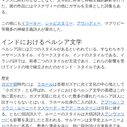
た。彼の作品にはマスナヴィーの他にガザルを主体とした詩集もあ
る。
この他にも
イラーキー
、
シャビスタリー
、
アウハディー
、マグリビー
等幾多の神秘主義詩人が輩出した。
インドにおけるペルシア文学
ペルシア詩には三つのスタイルがあるといわれている。すなわちホラ
ーサーンスタイル、イラークスタイル、インドのスタイルである。イ
ランの詩では、前者二つのスタイルが主流であり、これらの影響を受
けてインドの地で確立されたのがインド・スタイルである。
歴史
ガズナ朝
時代には、
ラホール
は首都ガズナに次ぐ文化の中心地として
「小ガズナ」とも呼ばれ、インドにおけるペルシア文学の基礎はこの
地に置かれた。ガズナ宮廷に仕えていた数多の優れたペルシア詩人に
比すべくもないとはいえ、ラホール出身の二人の詩人、
アブール・フ
ァラジ・ルーニー
と
マスウーデ・サアデ・サルマーン
は注目に値す
る。ともに頌詩詩人で、ルーニーのスタイルは大頌詩詩人
アンヴァリ
ー
にも影響を及ぼしたと言われる。サルマーンは文学史上ルーニーよ
りはるかに名高く、数奇な運命を辿り、特に獄中詩は古来有名であ