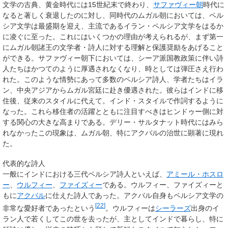
文学の古典、黄金時代には15世紀末で終わり、
サファヴィー朝
時代に
なると著しく衰退したのに対し、同時代のムガル朝においては、ペル
シア文学は最盛期を迎え、主流であるイラン・ペルシア文学をはるか
に凌ぐに至った。これにはいくつかの理由が考えられるが、まず第一
にムガル朝諸王の文学者・詩人に対する理解と保護奨励をあげること
ができる。サファヴィー朝下においては、シーア派国教政策に伴い詩
人たちはかつてのように厚遇されなくなり、時としては弾圧さえ行わ
れた。このような情勢にあって多数のペルシア詩人、学者たちはイラ
ン、中央アジアからムガル宮廷に赴き優遇された。彼らはインドに移
住後、従来のスタイルに代えて。インド・スタイルで作詞するように
なった。これら移住者の活躍とともに注目すべきはヒンドゥー側に対
する関心の大きな高まりである。デリー・サルタナット時代にはみら
れなかったこの現象は、ムガル朝、特にアクバルの治世に顕著に現れ
た。
代表的な詩人
一般にインドにおける三代ペルシア詩人といえば、
アミール・ホスロ
ー
、
ウルフィー
、
ファイズィー
である。ウルフィー、ファイズィーと
もに
アクバル
に仕えた詩人であった。アクバル自身もペルシア文学の
[
22
]
非常な愛好者であったという
。ウルフィーは
シーラーズ
出身のイ
ラン人で若くしてこの世を去ったが、主としてインドで暮らし、特に