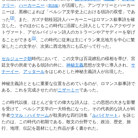
ァリー
、
ハーカーニー
が活躍した。アンヴァリーとハーカー
（
英語版
）
ニーは、黒柳によれば「ペルシア文学史上における頌詩の双璧」であ
[
3
]
った
。また、ガズナ朝桂冠詩人ハーカーニーはロマンス叙事詩を確
立した。そのほかにもこの時代に活躍した詩人としてアムアクやヴァ
トヴァート、アゼルバイジャン詩人のカトラーンやアサディーを挙げ
[
3
]
ることができる
。この時代に従来は主にイラン東北地方を中心に繁
栄したこの文学が、次第に西北地方にも広がって行った。
セルジューク朝
時代において、この文学は百花繚乱の様相を帯び、宮
廷文学の所産である頌詩の外に、
神秘主義
思想が文学に導入され、
サ
ナーイー
、
アッタール
をはじめとした神秘主義詩人が出現した。
神秘主義詩とともに重要な位置を占めているのが、ロマンス叙事詩で
ある。これを完成させたのが
ニザーミー
であった。
この時代以後、ほとんど全ての偉大な詩人は、この思想の大きな影響
を受けて、ペルシア文学の一大特色になった。その代表的な詩人が科
学者
ウマル・ハイヤーム
が耽美的な四行詩集『
ルバイヤート
』を詠じ
たのは、この時代の初期である。散文の分野でも、政治、歴史、旅
行、地理、伝記を題材にした作品が多く書かれた。