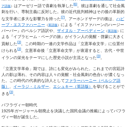
[
6
]
はアーゼリー語で喜劇を執筆した
。彼は喜劇を通して社会風
ア語版
）
刺を行い、専制主義に反対した。彼の近代批判精神はその後の革新的
[
7
]
な文学者に多大な影響力を持った
。アーホンドザーデの後は、
ハビ
ーブ・エスファハーニー
による『イスファハーンのハージー
（
英語版
）
バーバー』のペルシア語訳や、
ザイヌル・アーベディーン
に
（
英語版
）
よる『イブラヒーム・ベーグの旅』がイラン人の覚醒・啓蒙に大きく
[
3
]
貢献した
。この時期の一連の文学作品は「立憲革命文学」に位置付
[
3
]
けられる
。立憲革命後「立憲革命文学」が衰退すると、古代・中世
[
3
]
イランの栄光をテーマにした歴史小説が主流となった
。
「立憲文学革命」期では、詩にも変化がみられた。これまでの宮廷詩
人の影は薄れ、その内容は人々の覚醒・社会風刺の色合いが濃くなっ
た。この時代の代表的な詩人として
ファラーハーニー
（ペルシア語
版）
、
イーラジ・ミルザー
、
エシュキー
（英語版）
を挙げることがで
[
3
]
きる
。
パフラヴィー朝時代
1925年ガージャール朝廃止を決議した国民会議の推戴によってパフラ
ヴィー朝が誕生した。