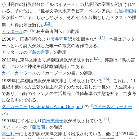
小川亮作の解説部分に『ルバイヤート』の邦語訳の変遷が紹介されて
いる。その他に、『世界文学大系アラビア・ペルシア集』に
黒柳恒男
訳が載っている。しかしながら、それぞれが典拠としたテクストの採
[
13
]
用した数の差は激しい
。
アッタール
の『神秘主義者列伝』の翻訳
[
14
]
1998年、国書刊行会より
藤井守男
訳が出版された
。本書はアッタ
ールという詩人が残した唯一の散文の著作である。
アッタールの『
鳥の言葉
』の翻訳
[
15
]
2012年に東洋文庫より黒柳恒男訳が出版された
。邦題は『鳥の言
葉：ペルシア神秘主義比喩物語詩』である。
カイ・カーウース
の『カーブースの書』の翻訳
[
16
]
1969年に黒柳恒男訳が東洋文庫より出版されている
。これは、11
世紀末葉の地方王朝の君主が息子のために著した一種の「人生読本」
であり、当時のイラン人の生活規範、価値基準の実態を知る上で参考
になるものである。
グルガーニー
(
Fakhruddin As'ad Gurgani
)
の『
ヴィースとラーミー
ン
』
[
17
]
1991年に平凡社より
岡田恵美子
訳が出版されている
。
サアディー
の『
薔薇園
』の翻訳
蒲生礼一
による邦訳が東洋文庫より出版されている。他には1951年に