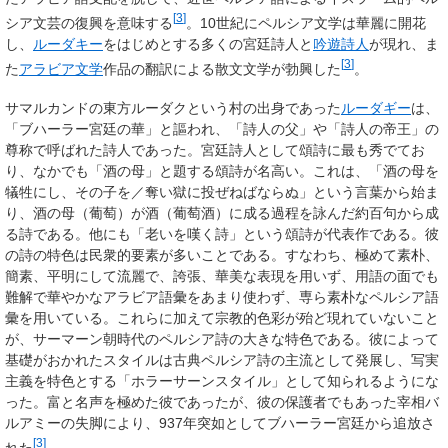
[
3
]
シア文芸の復興を意味する
。10世紀にペルシア文学は華麗に開花
し、
ルーダキー
をはじめとする多くの宮廷詩人と
吟遊詩人
が現れ、ま
[
3
]
た
アラビア文学
作品の翻訳による散文文学が勃興した
。
サマルカンドの東方ルーダクという村の出身であった
ルーダギー
は、
「ブハーラー宮廷の華」と謳われ、「詩人の父」や「詩人の帝王」の
尊称で呼ばれた詩人であった。宮廷詩人として頌詩に最も秀でてお
り、なかでも「酒の母」と題する頌詩が名高い。これは、「酒の母を
犠牲にし、その子を／奪い獄に投ぜねばならぬ」という言葉から始ま
り、酒の母（葡萄）が酒（葡萄酒）に成る過程を詠んだ約百句から成
る詩である。他にも「老いを嘆く詩」という頌詩が代表作である。彼
の詩の特色は民衆的要素が多いことである。すなわち、極めて素朴、
簡素、平明にして流麗で、誇張、華美な表現を用いず、用語の面でも
難解で華やかなアラビア語彙をあまり使わず、専ら素朴なペルシア語
彙を用いている。これらに加えて宗教的色彩が殆ど現れていないこと
が、サーマーン朝時代のペルシア詩の大きな特色である。彼によって
基礎がおかれたスタイルは古典ペルシア詩の主流として発展し、写実
主義を特色とする「ホラーサーンスタイル」として知られるようにな
った。富と名声を極めた彼であったが、彼の保護者でもあった宰相バ
ルアミーの失脚により、937年突如としてブハーラー宮廷から追放さ
[
3
]
れた
。