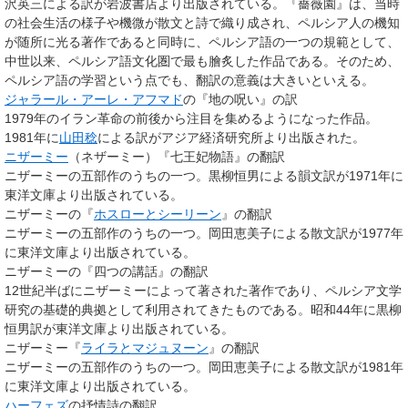
沢英三による訳が岩波書店より出版されている。『薔薇園』は、当時
の社会生活の様子や機微が散文と詩で織り成され、ペルシア人の機知
が随所に光る著作であると同時に、ペルシア語の一つの規範として、
中世以来、ペルシア語文化圏で最も膾炙した作品である。そのため、
ペルシア語の学習という点でも、翻訳の意義は大きいといえる。
ジャラール・アーレ・アフマド
の『地の呪い』の訳
1979年のイラン革命の前後から注目を集めるようになった作品。
1981年に
山田稔
による訳がアジア経済研究所より出版された。
ニザーミー
（ネザーミー）『七王妃物語』の翻訳
ニザーミーの五部作のうちの一つ。黒柳恒男による韻文訳が1971年に
東洋文庫より出版されている。
ニザーミーの『
ホスローとシーリーン
』の翻訳
ニザーミーの五部作のうちの一つ。岡田恵美子による散文訳が1977年
に東洋文庫より出版されている。
ニザーミーの『四つの講話』の翻訳
12世紀半ばにニザーミーによって著された著作であり、ペルシア文学
研究の基礎的典拠として利用されてきたものである。昭和44年に黒柳
恒男訳が東洋文庫より出版されている。
ニザーミー『
ライラとマジュヌーン
』の翻訳
ニザーミーの五部作のうちの一つ。岡田恵美子による散文訳が1981年
に東洋文庫より出版されている。
ハーフェズ
の抒情詩の翻訳