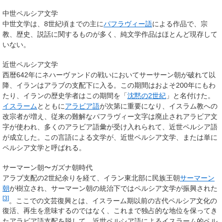
中世ペルシア文学
中世文学は、8世紀頃までの主に
パフラヴィー語
による作品で、宗
教、歴史、説話に関するものが多く、純文学作品はほとんど現存して
いない。
近世ペルシア文学
西暦642年にネハーヴァンドの戦いにおいてサーサーン朝が破れて以
降、イランはアラブの支配下に入る。この期間はおよそ200年にもわ
たり、イランの歴史学者はこの期間を「
沈黙の2世紀
」と名付けた。
イスラーム
とともに
アラビア語
が次第に重要になり、イスラム教への
改宗者が増え、従来の難解なパフラヴィー文字は廃止されアラビア文
字が使われ、多くのアラビア語彙が受け入れられて、近世ペルシア語
が成立した。この言語による文学が、近世ペルシア文学、または単に
ペルシア文学と呼ばれる。
サーマーン朝〜ガズナ朝時代
アラブ支配の2世紀余りを経て、イラン東北部に民族王朝
サーマーン
朝
が樹立され、サーマーン朝の統治下ではペルシア文学が振興された
[
3
]
。ここでの文芸復興とは、イスラーム期以前の古代ペルシア文化の
復活、再生を意味するのではなく、これまで独占的な地位を保ってき
たアラビア語支配を脱して、近世ペルシア語によるイスラーム的ペル