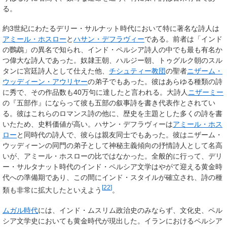
る。
約3世紀にわたるデリー・サルナット時代において特に著名な詩人は
アミール・ホスロー
と
ハサン・デフラヴィー
である。前者は「インド
の鸚鵡」の異名で知られ、インド・ペルシア詩人の中でも最も有名か
つ偉大な詩人であった。奴隷王朝、ハルジー朝、トゥグルク朝のスル
タンに宮廷詩人として仕えた他、
チシュティー教団
の聖者
ニザーム・
ウッディーン・アウリヤー
の弟子でもあった。彼はあらゆる種類の詩
に秀で、その作品数も40万句に達したと言われる。大詩人
ニザーミー
の『五部作』にならって彼も五部の叙事詩を書き代表作とされてい
る。彼はこれらのロマンス詩の他に、歴史を主題とした多くの詩を書
いたため、史料価値が高い。ハサン・デフラヴィーは
アミール・ホス
ロー
と同時代の詩人で、彼らは親友同士でもあった。彼はニザーム・
ウッディーンの同門の弟子として神秘主義傾向の抒情詩人として名高
いが、アミール・ホスローの比ではなかった。全般的に行って、デリ
ー・サルタナット時代のインド・ペルシア文学はやがて迎える黄金時
代への準備期であり、この間にインド・スタイルが確立され、詩の種
[
22
]
類も非常に拡大したといえよう
。
ムガル時代
には、インド・ムスリム政治史のみならず、文化史、ペル
シア文学史においても黄金時代が現出した。イランにおけるペルシア