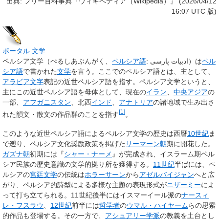
出典: フリー百科事典『ウィキペディア（Wikipedia）』 (2026/04/12
16:07 UTC 版)
ポータル
文学
ペルシア文学
（ぺるしあぶんがく、
ペルシア語
:
ادبیات پارسی
）は
ペル
シア語
で書かれた
文学
を言う。ここでのペルシア語とは、主として、
アラビア文字
表記の近世ペルシア語を指す。ペルシア文学というと、
主にこの近世ペルシア語を母体として、現在の
イラン
、
中央アジア
の
一部、
アフガニスタン
、北西
インド
、
アナトリア
の諸地域で生み出さ
[
1
]
れた韻文・散文の作品群のことを指す
。
このような近世ペルシア語によるペルシア文学の歴史は西暦
10世紀
ま
で遡り、ペルシア文化奨励政策を掲げた
サーマーン朝
期に開花した。
ガズナ朝
初期には『
シャー・ナーメ
』が完成され、イスラーム期ペル
シア民族の歴史意識の文学的拠り所を獲得する。
11世紀
半ばには、ペ
ルシアの
宮廷文学
の伝統は
ホラーサーン
から
アゼルバイジャン
へと広
がり、ペルシア的詩型による多様な主題の表現形式が
ニザーミー
によ
って打ち立てられる。11世紀後半にはイスマーイール派の
ナースィ
レ・フスラウ
、
12世紀
前半には
哲学者
の
ウマル・ハイヤーム
らの思索
的作品も登場する。その一方で、
アシュアリー学派
の教義を土台とし