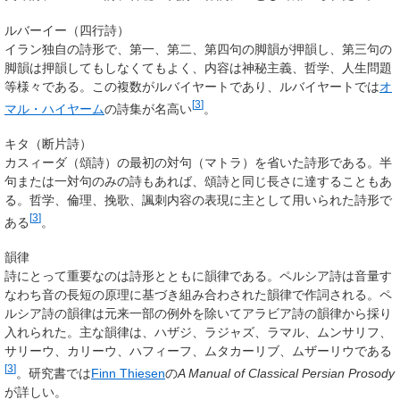
ルバーイー（四行詩）
イラン独自の詩形で、第一、第二、第四句の脚韻が押韻し、第三句の
脚韻は押韻してもしなくてもよく、内容は神秘主義、哲学、人生問題
等様々である。この複数がルバイヤートであり、ルバイヤートでは
オ
[
3
]
マル・ハイヤーム
の詩集が名高い
。
キタ（断片詩）
カスィーダ（頌詩）の最初の対句（マトラ）を省いた詩形である。半
句または一対句のみの詩もあれば、頌詩と同じ長さに達することもあ
る。哲学、倫理、挽歌、諷刺内容の表現に主として用いられた詩形で
[
3
]
ある
。
韻律
詩にとって重要なのは詩形とともに韻律である。ペルシア詩は音量す
なわち音の長短の原理に基づき組み合わされた韻律で作詞される。ペ
ルシア詩の韻律は元来一部の例外を除いてアラビア詩の韻律から採り
入れられた。主な韻律は、ハザジ、ラジャズ、ラマル、ムンサリフ、
サリーウ、カリーウ、ハフィーフ、ムタカーリブ、ムザーリウである
[
3
]
。研究書では
Finn Thiesen
の
A Manual of Classical Persian Prosody
が詳しい。