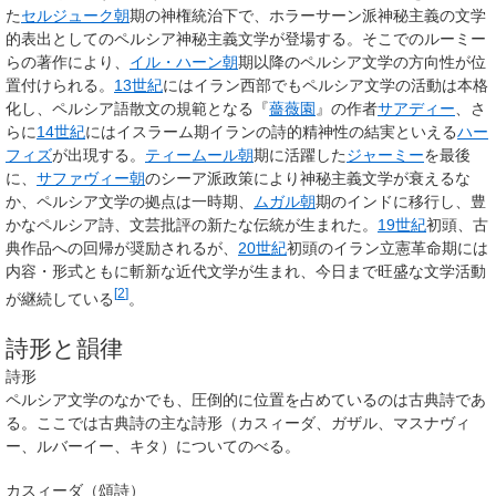
た
セルジューク朝
期の神権統治下で、ホラーサーン派神秘主義の文学
的表出としてのペルシア神秘主義文学が登場する。そこでのルーミー
らの著作により、
イル・ハーン朝
期以降のペルシア文学の方向性が位
置付けられる。
13世紀
にはイラン西部でもペルシア文学の活動は本格
化し、ペルシア語散文の規範となる『
薔薇園
』の作者
サアディー
、さ
らに
14世紀
にはイスラーム期イランの詩的精神性の結実といえる
ハー
フィズ
が出現する。
ティームール朝
期に活躍した
ジャーミー
を最後
に、
サファヴィー朝
のシーア派政策により神秘主義文学が衰えるな
か、ペルシア文学の拠点は一時期、
ムガル朝
期のインドに移行し、豊
かなペルシア詩、文芸批評の新たな伝統が生まれた。
19世紀
初頭、古
典作品への回帰が奨励されるが、
20世紀
初頭のイラン立憲革命期には
内容・形式ともに斬新な近代文学が生まれ、今日まで旺盛な文学活動
[
2
]
が継続している
。
詩形と韻律
詩形
ペルシア文学のなかでも、圧倒的に位置を占めているのは古典詩であ
る。ここでは古典詩の主な詩形（カスィーダ、ガザル、マスナヴィ
ー、ルバーイー、キタ）についてのべる。
カスィーダ（頌詩）