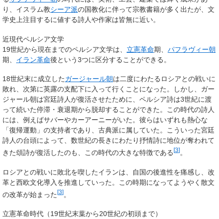
り、イスラム教
シーア派
の国教化に伴って宗教書籍が多く出たが、文
学史上注目するに値する詩人や作家は皆無に近い。
近現代ペルシア文学
19世紀から現在までのペルシア文学は、
立憲革命
期、
パフラヴィー朝
期、
イラン革命
後という3つに区分することができる。
18世紀末に成立した
ガージャール朝
は二度にわたるロシアとの戦いに
敗れ、次第に英露の支配下に入って行くことになった。しかし、ガー
ジャール朝は宮廷詩人が復活させたために、ペルシア詩は3世紀に渡
って続いた停滞・衰退期から脱却することができた。この時代の詩人
には、例えばサバーやカーアーニーがいた。彼らはいずれも熱心な
「復帰運動」の支持者であり、古典派に属していた。こういった宮廷
詩人の台頭によって、数世紀の長きにわたり抒情詩に地位が奪われて
[
3
]
きた頌詩が復活したのも、この時代の大きな特徴である
。
ロシアとの戦いに敗北を喫したイランは、自国の後進性を痛感し、改
革と西欧文化導入を推進していった。この時期になってようやく散文
[
3
]
の改革が始まった
。
立憲革命時代（19世紀末葉から20世紀の初頭まで）