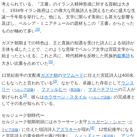
考えられている。『王書』のイラン人精神形成に対する貢献は大き
く、1934年イラン政府はこの偉大な民族詩人を讃えるために盛大な生
誕一千年祭を挙行した。他にも、文学に限らず美術にも甚大な影響を
及ぼし、ペルシア・ミニアチュールの題材もこの『王書』からとった
[
3
]
ものが極めて多い
。
ガズナ朝期までの特色は、王と貴族の知遇を受けた詩人による頌詩が
主体を成したことで、このような意味でペルシア文学は宮廷文学から
始まったといえる。これと共に、時代精神を反映した民族的
叙事詩
も
[
3
]
大きい比重を占めていた
。
11世紀前半の支配者
ガズナ朝
の
マフムード
に仕えた宮廷詩人は400名
[
3
]
にもなったと言われている
。なかでも、卓越した存在として
ウンス
リー
、
ファッルヒー
、
マヌーチフリー
の三人が
（
ペルシア語版
）
（
英語版
）
[
3
]
挙げられる
。彼らは
ホラサーン・スタイル
の完成者と
（
ペルシア語版
）
してその名が知られている。
セルジューク朝時代〜
セルジューク朝期初頭にはホラーサーン太守
トゥガーン・シャー
（
ア
[
4
]
に仕えた頌詩詩人
アズラキー
が現れ
、12世紀後半になる
ラビア語版
）
と宮廷詩人の黄金時代が再び到来し、
ムィッズィー
、
アンヴ
（
英語版
）