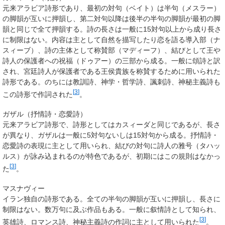
元来アラビア詩形であり、最初の対句（ベイト）は半句（メスラー）
の脚韻が互いに押韻し、第二対句以降は後半の半句の脚韻が最初の脚
韻と同じで全て押韻する。詩の長さは一般に15対句以上から成り長さ
に制限はない。内容は主として自然を描写したり恋を語る導入部（ナ
スィーブ）、詩の主体として称賛部（マディーフ）、結びとして王や
詩人の保護者への祝福（ドゥアー）の三部から成る。一般に頌詩と訳
され、宮廷詩人が保護者である王侯貴族を称賛するために用いられた
詩形である。のちには教訓詩、神学・哲学詩、諷刺詩、神秘主義詩も
[
3
]
この詩形で作詞された
。
ガザル（抒情詩・恋愛詩）
元来アラビア詩形で、詩形としてはカスィーダと同じであるが、長さ
が異なり、ガザルは一般に5対句ないしは15対句から成る。抒情詩・
恋愛詩の表現に主として用いられ、結びの対句に詩人の雅号（タハッ
ルス）が詠み込まれるのが特色であるが、初期にはこの規則はなかっ
[
3
]
た
。
マスナヴィー
イラン独自の詩形である。全ての半句の脚韻が互いに押韻し、長さに
制限はない。数万句に及ぶ作品もある。一般に叙情詩として知られ、
[
3
]
英雄詩、ロマンス詩、神秘主義詩の作詞に主として用いられた
。