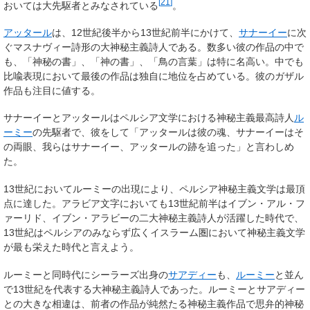
[
21
]
おいては大先駆者とみなされている
。
アッタール
は、12世紀後半から13世紀前半にかけて、
サナーイー
に次
ぐマスナヴィー詩形の大神秘主義詩人である。数多い彼の作品の中で
も、「神秘の書」、「神の書」、「鳥の言葉」は特に名高い。中でも
比喩表現において最後の作品は独自に地位を占めている。彼のガザル
作品も注目に値する。
サナーイーとアッタールはペルシア文学における神秘主義最高詩人
ル
ーミー
の先駆者で、彼をして「アッタールは彼の魂、サナーイーはそ
の両眼、我らはサナーイー、アッタールの跡を追った」と言わしめ
た。
13世紀においてルーミーの出現により、ペルシア神秘主義文学は最頂
点に達した。アラビア文字においても13世紀前半はイブン・アル・フ
ァーリド、イブン・アラビーの二大神秘主義詩人が活躍した時代で、
13世紀はペルシアのみならず広くイスラーム圏において神秘主義文学
が最も栄えた時代と言えよう。
ルーミーと同時代にシーラーズ出身の
サアディー
も、
ルーミー
と並ん
で13世紀を代表する大神秘主義詩人であった。ルーミーとサアディー
との大きな相違は、前者の作品が純然たる神秘主義作品で思弁的神秘