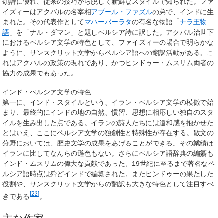
頌詩に優れ、従来の技巧から脱して新鮮なスタイルで知られた。ファ
イズィーはアクバルの名宰相
アブール・ファズル
の弟で、インドに生
まれた。その代表作として
マハーバーラタ
の有名な物語「
ナラ王物
語
」を「ナル・ダマン」と題しペルシア詩に訳した。アクバル治世下
におけるペルシア文学の特色として、ファイズィーの場合で明らかな
ように、サンスクリット文学からペルシア語への翻訳活動がある。こ
れはアクバルの政策の現れであり、かつヒンドゥー・ムスリム両者の
協力の成果でもあった。
インド・ペルシア文学の特色
第一に、インド・スタイルという、イラン・ペルシア文学の模倣で始
まり、最終的にインドの地の自然、慣習、思想に相応しい独自のスタ
イルを生み出した点である。イランの詩人たちには違和感を抱かせた
とはいえ、ここにペルシア文学の独創性と特殊性が存在する。散文の
分野においては、歴史文学の成果をあげることができる。その業績は
イランに比してなんらの遜色もない。さらにペルシア語辞典の編纂も
インド・ムスリムの偉大な貢献であった。19世紀に至るまで著名なペ
ルシア語時点は殆どインドで編纂された。またヒンドゥーの果たした
役割や、サンスクリット文学からの翻訳も大きな特色として注目すべ
[
22
]
きである
。