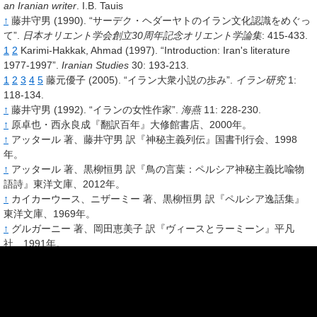
an Iranian writer
.
I.B. Tauis
↑
藤井守男
(1990).
“サーデク・ヘダーヤトのイラン文化認識をめぐっ
て”.
日本オリエント学会創立30周年記念オリエント学論集
: 415-433.
1
2
Karimi-Hakkak, Ahmad
(1997).
“Introduction: Iran's literature
1977-1997”.
Iranian Studies
30
: 193-213.
1
2
3
4
5
藤元優子
(2005).
“イラン大衆小説の歩み”.
イラン研究
1
:
118-134.
↑
藤井守男
(1992).
“イランの女性作家”.
海燕
11
: 228-230.
↑
原卓也・西永良成『翻訳百年』大修館書店、2000年。
↑
アッタール
著、藤井守男 訳『神秘主義列伝』国書刊行会、1998
年。
↑
アッタール
著、黒柳恒男 訳『鳥の言葉：ペルシア神秘主義比喩物
語詩』東洋文庫、2012年。
↑
カイカーウース、ニザーミー
著、黒柳恒男 訳『ペルシア逸話集』
東洋文庫、1969年。
↑
グルガーニー
著、岡田恵美子 訳『ヴィースとラーミーン』平凡
社、1991年。
↑
佐々木あや乃「
ハーフェズ詩注解(1)
」『東京外国語大学論集』第68
号、東京外国語大学、2004年、99-128頁、
ISSN
04934342
、
NAID
110001033280
。
佐々木あや乃「
ハーフェズ詩注解(14)
」『東京外国語大学論集』第