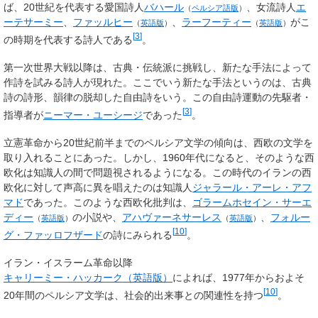
ば、20世紀を代表する愛国詩人
バハール
、女流詩人
エ
（
ペルシア語版
）
ーテサーミー
、
ファッルヒー
、
ラーフーティー
がこ
（
英語版
）
（
英語版
）
[
3
]
の時期を代表する詩人である
。
第一次世界大戦以降は、古典・伝統派に挑戦し、新たな手法によって
作詩を試みる詩人が現れた。ここでいう新たな手法というのは、古典
詩の詩形、韻律の脱却した自由詩をいう。この自由詩運動の先駆者・
[
3
]
指導者が
ニーマー・ユーシージ
であった
。
立憲革命から20世紀前半までのペルシア文学の傾向は、西欧の文学を
取り入れることにあった。しかし、1960年代になると、そのような西
欧化は知識人の間で問題視されるようになる。この時代のイランの西
欧化に対して声高に異を唱えたのは知識人
ジャラール・アーレ・アフ
マド
であった。このような西欧化批判は、
ゴラームホセイン・サーエ
ディー
の小説や、
アハヴァーネサーレス
、
フォルー
（
英語版
）
（
英語版
）
[
10
]
グ・ファッロフザード
の詩にみられる
。
イラン・イスラーム革命以降
キャリーミー・ハッカーク
（英語版）
によれば、1977年からおよそ
[
10
]
20年間のペルシア文学は、社会的出来事との関連性を持つ
。