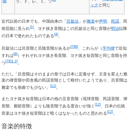
階
ラ、ド、レ、ミ、ソ
ック
と同じ
近代以前の日本でも、中国由来の「
呂旋法
」が
雅楽
や
声明
、
民謡
、民
[
1
]
俗芸能に見られ
、ヨナ抜き音階はこの呂旋法と同じ音階が
明治
以降
[
4
]
の日本で使われたものである
。
[
7
]
[
8
]
呂旋法には呂音階と呂陰音階があるが
、これらが（
平均律
で近似
[
9
]
すれば
）それぞれヨナ抜き長音階、ヨナ抜き短音階と同じ音階を持
[
7
]
[
注 2
]
つ
。
ただし「呂音階はそのままの形では日本に定着せず、主音を変えた雅
楽の律音階や田舎風の民謡音階として根付いたようであり、呂音階は
[
11
]
雅楽でも俗曲でも少ない」
。
またヨナ抜き短音階は日本の他の五音音階（琉球音階、民謡音階、律
[
12
]
音階、都節音階）よりも陰音階である度合いが強く
、日本の伝統
[
12
]
音楽はヨナ抜き短音階ほど暗くはなかったものと思われる
。
音楽的特徴