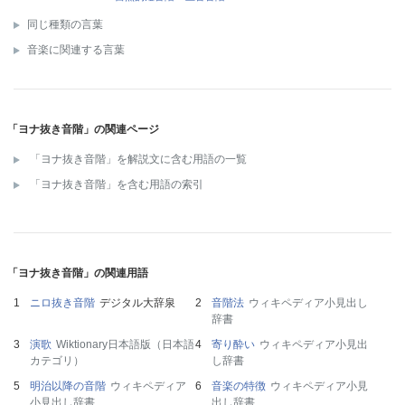
同じ種類の言葉
音楽に関連する言葉
「ヨナ抜き音階」の関連ページ
「ヨナ抜き音階」を解説文に含む用語の一覧
「ヨナ抜き音階」を含む用語の索引
「ヨナ抜き音階」の関連用語
ニロ抜き音階
デジタル大辞泉
音階法
ウィキペディア小見出し
辞書
演歌
Wiktionary日本語版（日本語
寄り酔い
ウィキペディア小見出
カテゴリ）
し辞書
明治以降の音階
ウィキペディア
音楽の特徴
ウィキペディア小見
小見出し辞書
出し辞書