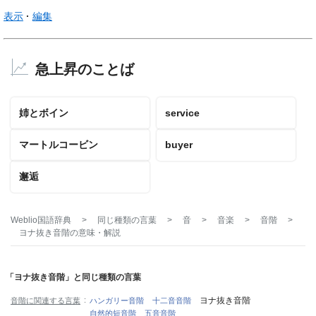
表示
編集
急上昇のことば
姉とボイン
service
マートルコービン
buyer
邂逅
Weblio国語辞典
>
同じ種類の言葉
>
音
>
音楽
>
音階
>
ヨナ抜き音階
の意味・解説
「ヨナ抜き音階」と同じ種類の言葉
ヨナ抜き音階
音階に関連する言葉
ハンガリー音階
十二音音階
自然的短音階
五音音階