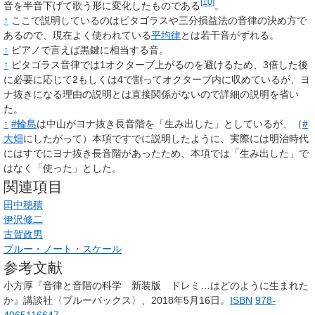
[
10
]
音を半音下げて歌う形に変化したものである
。
↑
ここで説明しているのはピタゴラスや三分損益法の音律の決め方で
あるので、現在よく使われている
平均律
とは若干音がずれる。
↑
ピアノで言えば黒鍵に相当する音。
↑
ピタゴラス音律では1オクターブ上がるのを避けるため、3倍した後
に必要に応じて2もしくは4で割ってオクターブ内に収めているが、ヨ
ナ抜きになる理由の説明とは直接関係がないので詳細の説明を省い
た。
↑
#輪島
は中山がヨナ抜き長音階を「生み出した」としているが、（
#
大畑
にしたがって）本項ですでに説明したように、実際には明治時代
にはすでにヨナ抜き長音階があったため、本項では「生み出した」で
はなく「使った」とした。
関連項目
田中穂積
伊沢修二
古賀政男
ブルー・ノート・スケール
参考文献
小方厚『音律と音階の科学 新装版 ドレミ…はどのように生まれた
か』講談社〈ブルーバックス〉、2018年5月16日。
ISBN
978-
4065116647
。