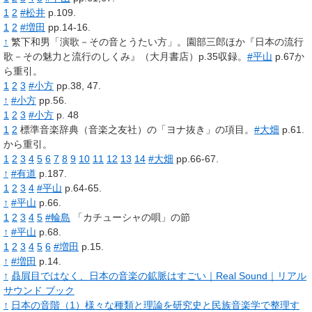
1
2
#松井
p.109.
1
2
#増田
pp.14-16.
↑
繁下和男「演歌－その音とうたい方」。園部三郎ほか『日本の流行
歌－その魅力と流行のしくみ』（大月書店）p.35収録。
#平山
p.67か
ら重引。
1
2
3
#小方
pp.38, 47.
↑
#小方
pp.56.
1
2
3
#小方
p. 48
1
2
標準音楽辞典（音楽之友社）の「ヨナ抜き」の項目。
#大畑
p.61.
から重引。
1
2
3
4
5
6
7
8
9
10
11
12
13
14
#大畑
pp.66-67.
↑
#有道
p.187.
1
2
3
4
#平山
p.64-65.
↑
#平山
p.66.
1
2
3
4
5
#輪島
「カチューシャの唄」の節
↑
#平山
p.68.
1
2
3
4
5
6
#増田
p.15.
↑
#増田
p.14.
↑
贔屓目ではなく、日本の音楽の鉱脈はすごい｜Real Sound｜リアル
サウンド ブック
↑
日本の音階（1）様々な種類と理論を研究史と民族音楽学で整理す