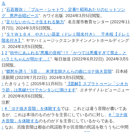
る
↑
“
石若雅弥：「ブルー・シャトウ」定番!! 昭和あたりのヒットソン
グ 男声合唱ピース
”.
カワイ出版.
2024年3月5日閲覧。
↑
“
足りないからこそ生まれる魅力
”.
名古屋市教育センター
(2022年11
月7日).
2024年3月5日閲覧。
↑
“
ＳＹＷ１６４ やさしい器楽（ドレミ階名付き） 千本桜【ドレミ
階名付き】
”.
ヤマハミュージックエンタテインメントホールディング
ス.
2024年3月5日閲覧。
1
2
“
街中にあふれる"悪魔の音程"
!？「かつては悪魔すぎて禁止」と
ハラミちゃんが明かす...！
”.
毎日放送
(2022年6月22日).
2024年3月5
日閲覧。
↑
“
郷愁を誘う「5音」 米津玄師さんらの曲にヨナ抜き音階
”.
日本経
済新聞
(2023年7月22日).
2024年3月5日閲覧。
↑
たきりょうこ
(2015年11月8日).
“
【図解】スプラトゥーン「シオカ
ラ節」は黒鍵だけでカンタンに弾けます
”.
エキサイトレビューニュー
ス
.
2020年8月6日閲覧。
注釈
↑
#「ヨナ抜き音階」を体験する
では、これとは違う音階が書いてあ
るが、これは本項のものがラを主音にしているのに対し、
#「ヨナ抜
き音階」を体験する
のものがドを主音にしているからである。
↑
なお、呂陰音階は都会の民謡歌手が呂音階の民謡を歌ううちに中間