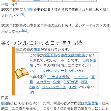
平成・令和
2000年代中盤も
演歌
を中心にヨナ抜き音階で作曲された曲は広く親し
[
13
]
まれていた
。
2010年代以降の日本音楽再評価の流れもあり、若いアーティストの使
[
28
]
用が目立った
。
各ジャンルにおけるヨナ抜き音階
この節の
加筆
が望まれています。
この節は
検証可能
な
参考文献や出典
が全く
示されていないか、不十分です。
出典を追
加
して記事の信頼性向上にご協力くださ
い。
（
このテンプレートの使い方
）
?
出典検索
:
"ヨナ抜き音階"
–
ニュース
·
書
籍
·
スカラー
·
CiNii
·
J-STAGE
·
NDL
·
dlib.jp
·
ジャパンサーチ
·
TWL
(
2017年11
月
)
民謡
明治
以前から伝わる本州、九州、四国の古来の民謡は
民謡音階
（結果
的に「ニロ抜き短音階」、つまりヨナ抜き長音階の主音をラにしたも