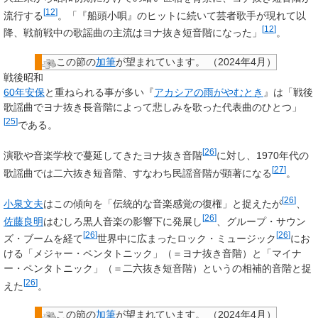
[
12
]
流行する
。「『船頭小唄』のヒットに続いて芸者歌手が現れて以
[
12
]
降、戦前戦中の歌謡曲の主流はヨナ抜き短音階になった」
。
この節の
加筆
が望まれています。
（
2024年4月
）
戦後昭和
60年安保
と重ねられる事が多い『
アカシアの雨がやむとき
』は「戦後
歌謡曲でヨナ抜き長音階によって悲しみを歌った代表曲のひとつ」
[
25
]
である。
[
26
]
演歌や音楽学校で蔓延してきたヨナ抜き音階
に対し、1970年代の
[
27
]
歌謡曲では二六抜き短音階、すなわち民謡音階が顕著になる
。
[
26
]
小泉文夫
はこの傾向を「伝統的な音楽感覚の復権」と捉えたが
、
[
26
]
佐藤良明
はむしろ黒人音楽の影響下に発展し
、グループ・サウン
[
26
]
[
26
]
ズ・ブームを経て
世界中に広まったロック・ミュージック
にお
ける「メジャー・ペンタトニック」（＝ヨナ抜き音階）と「マイナ
ー・ペンタトニック」（＝二六抜き短音階）というの相補的音階と捉
[
26
]
えた
。
この節の
加筆
が望まれています。
（
2024年4月
）