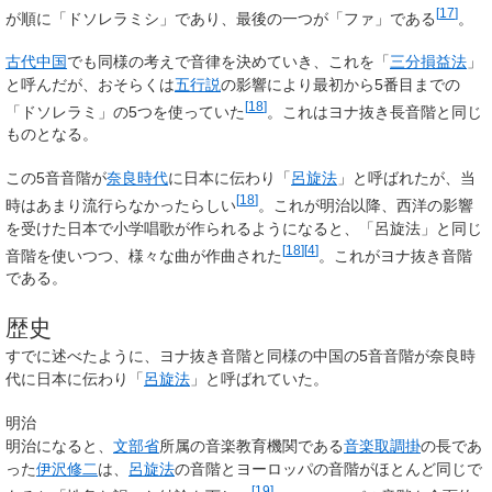
[
17
]
が順に「ドソレラミシ」であり、最後の一つが「ファ」である
。
古代中国
でも同様の考えで音律を決めていき、これを「
三分損益法
」
と呼んだが、おそらくは
五行説
の影響により最初から5番目までの
[
18
]
「ドソレラミ」の5つを使っていた
。これはヨナ抜き長音階と同じ
ものとなる。
この5音音階が
奈良時代
に日本に伝わり「
呂旋法
」と呼ばれたが、当
[
18
]
時はあまり流行らなかったらしい
。これが明治以降、西洋の影響
を受けた日本で小学唱歌が作られるようになると、「呂旋法」と同じ
[
18
]
[
4
]
音階を使いつつ、様々な曲が作曲された
。これがヨナ抜き音階
である。
歴史
すでに述べたように、ヨナ抜き音階と同様の中国の5音音階が奈良時
代に日本に伝わり「
呂旋法
」と呼ばれていた。
明治
明治になると、
文部省
所属の音楽教育機関である
音楽取調掛
の長であ
った
伊沢修二
は、
呂旋法
の音階とヨーロッパの音階がほとんど同じで
[
19
]