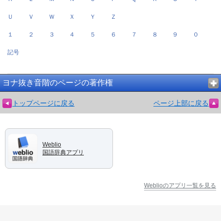
Ｕ
Ｖ
Ｗ
Ｘ
Ｙ
Ｚ
１
２
３
４
５
６
７
８
９
０
記号
ヨナ抜き音階のページの著作権
トップページに戻る
ページ上部に戻る
Weblio
国語辞典アプリ
Weblioのアプリ一覧を見る