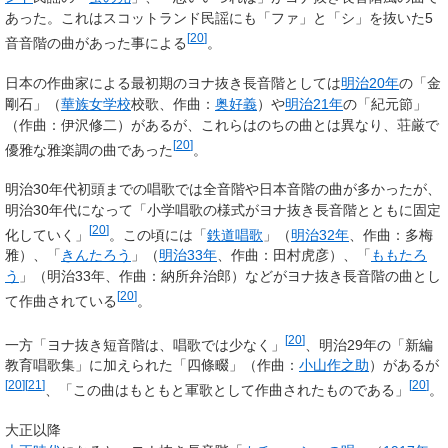
あった。これはスコットランド民謡にも「ファ」と「シ」を抜いた5
[
20
]
音音階の曲があった事による
。
日本の作曲家による最初期のヨナ抜き長音階としては
明治20年
の「金
剛石」（
華族女学校
校歌、作曲：
奥好義
）や
明治21年
の「紀元節」
（作曲：伊沢修二）があるが、これらはのちの曲とは異なり、荘厳で
[
20
]
優雅な雅楽調の曲であった
。
明治30年代初頭までの唱歌では全音階や日本音階の曲が多かったが、
明治30年代になって「小学唱歌の様式がヨナ抜き長音階とともに固定
[
20
]
化していく」
。この頃には「
鉄道唱歌
」（
明治32年
、作曲：多梅
雅）、「
きんたろう
」（
明治33年
、作曲：田村虎彦）、「
ももたろ
う
」（明治33年、作曲：納所弁治郎）などがヨナ抜き長音階の曲とし
[
20
]
て作曲されている
。
[
20
]
一方「ヨナ抜き短音階は、唱歌では少なく」
、明治29年の「新編
教育唱歌集」に加えられた「四條畷」（作曲：
小山作之助
）があるが
[
20
]
[
21
]
[
20
]
、「この曲はもともと軍歌として作曲されたものである」
。
大正以降