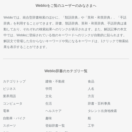
Weblioをご覧のユーザーのみなさまへ
Weblioでは、統合型辞書検索のほかに、「類語辞典」や「英和・和英辞典」、「手話
辞典」を利用することができます。辞書、類語辞典、英和・和英辞典、手話辞典は連
動しており、それぞれの検索結果へのリンクが表示されます。また、解説記事の本文
中では、Weblioに登録されている他のキーワードへのリンクが自動的に貼られます。
解説文で登場した分からないキーワードや気になるキーワードは、1クリックで検索結
果を表示することができます。
Weblio辞書のカテゴリ一覧
カテゴリトップ
建物・不動産
食品
ビジネス
学問
人名
業界用語
文化
方言
コンピュータ
生活
辞書・百科事典
電車
ヘルスケア
タレント出身地検索
自動車・バイク
趣味
船
スポーツ
登録辞書一覧
工学