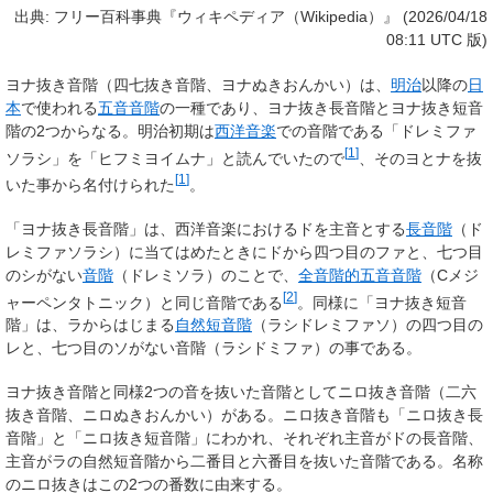
出典: フリー百科事典『ウィキペディア（Wikipedia）』 (2026/04/18
08:11 UTC 版)
ヨナ抜き音階
（四七抜き音階、ヨナぬきおんかい）は、
明治
以降の
日
本
で使われる
五音音階
の一種であり、
ヨナ抜き長音階
と
ヨナ抜き短音
階
の2つからなる。明治初期は
西洋音楽
での音階である「ドレミファ
[
1
]
ソラシ」を「ヒフミヨイムナ」と読んでいたので
、そのヨとナを抜
[
1
]
いた事から名付けられた
。
「ヨナ抜き長音階」は、西洋音楽におけるドを主音とする
長音階
（ド
レミファソラシ）に当てはめたときにドから四つ目のファと、七つ目
のシがない
音階
（ドレミソラ）のことで、
全音階的五音音階
（Cメジ
[
2
]
ャーペンタトニック）と同じ音階である
。同様に「ヨナ抜き短音
階」は、ラからはじまる
自然短音階
（ラシドレミファソ）の四つ目の
レと、七つ目のソがない音階（ラシドミファ）の事である。
ヨナ抜き音階と同様2つの音を抜いた音階として
ニロ抜き音階
（二六
抜き音階、ニロぬきおんかい）がある。ニロ抜き音階も「ニロ抜き長
音階」と「ニロ抜き短音階」にわかれ、それぞれ主音がドの長音階、
主音がラの自然短音階から二番目と六番目を抜いた音階である。名称
のニロ抜きはこの2つの番数に由来する。