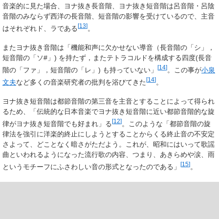
音楽的に見た場合、ヨナ抜き長音階、ヨナ抜き短音階は呂音階・呂陰
音階のみならず西洋の長音階、短音階の影響を受けているので、主音
[
13
]
はそれぞれド、ラである
。
またヨナ抜き音階は「機能和声に欠かせない導音（長音階の「シ」
，
短音階の「ソ#」) を持たず，またテトラコルドを構成する四度(長音
[
14
]
階の「ファ」
，短音階の「レ」) も持っていない」
。この事が
小泉
[
14
]
文夫
など多くの音楽研究者の批判を浴びてきた
。
ヨナ抜き短音階は都節音階の第三音を主音とすることによって得られ
るため、「伝統的な日本音楽でヨナ抜き短音階に近い都節音階的な旋
[
12
]
律がヨナ抜き短音階でも好まれ」る
。このような「都節音階の旋
律法を強引に洋楽的終止にしようとすることからくる終止音の不安定
さよって、どことなく暗さがただよう。これが、昭和にはいって歌謡
曲といわれるようになった流行歌の内容、つまり、あきらめや涙、雨
[
15
]
というモチーフにふさわしい音の形式となったのである」
。