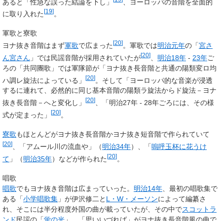
あると「性急な誤った結論を下し」
、ヨーロッパの音階を全面的
[
19
]
に取り入れた
。
軍歌と寮歌
[
20
]
ヨナ抜き音階はまず
軍歌
で広まった
。軍歌では
明治元年
の「
宮さ
[
20
]
ん宮さん
」では民謡音階が採用されていたが
、
明治18年
-
23年
ご
ろの「共同團歌」では軍隊節が「ヨナ抜き長音階と共通の陽類変ロ均
[
20
]
ハ調レ旋法によっている」
。そして「ヨーロッパ的な音楽が浸透
するに連れて、必然的に同じ基本音階の陽類ラ旋法からド旋法－ヨナ
[
20
]
抜き長音階－へと変化し」
、「明治27年 - 28年ごろには、その様
[
20
]
式が定まった」
。
寮歌
もほとんどがヨナ抜き長音階かヨナ抜き短音階で作られていて
[
20
]
、「アムール川の流血や」（
明治34年
）、「
嗚呼玉杯に花うけ
[
20
]
て
」（
明治35年
）などが作られた
。
唱歌
唱歌
でもヨナ抜き音階は広まっていった。
明治14年
、最初の唱歌集で
ある「
小学唱歌集
」が伊沢修二と
L・W・メーソン
によって編纂さ
れ、そこには半分程度外国の曲が載っていたが、その中で
スコットラ
ンド
民謡の「
蛍の光
」、「思いいづれば」がヨナ抜き長音階風の曲で