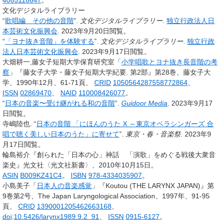
文化デジタルライブラリー
“
歌唱編 その他の音階
”.
文化デジタルライブラリー
.
独立行政法人日
本芸術文化振興会
.
2023年9月20日閲覧。
“
「ヨナ抜き音階」を体験する
”.
文化デジタルライブラリー
.
独立行政
法人日本芸術文化振興会
.
2023年9月17日閲覧。
大畑耕一,藤女子短期大学保育研究室「
小学唱歌とヨナ抜き長音階の考
察
」『藤女子大学・藤女子短期大学紀要. 第2部』第28巻、藤女子大
学、1990年12月、61-71頁、
CRID
1050564287558772864
、
ISSN
02869470
、
NAID
110008426077
。
“
日本の音楽〜受け継がれる和の音階
”.
Guidoor Media
.
2023年9月17
日閲覧。
寺嶋陸也.
“
日本の音階 「にほんのうた X ～東京オペラシンガーズ 合
唱で聴く美しい日本のうた」に寄せて
”.
東京・春・音楽祭
.
2023年9
月17日閲覧。
輪島裕介『創られた「日本の心」神話 「演歌」をめぐる戦後大衆音
楽史』光文社〈光文社新書〉、2010年10月15日。
ASIN
B009KZ41C4
。
ISBN
978-4334035907
。
小島美子「
日本人の音楽感覚
」『Koutou (THE LARYNX JAPAN)』第
9巻第2号、The Japan Laryngological Association、1997年、91-95
頁、
CRID
1390001205462663168
、
doi
:
10.5426/larynx1989.9.2_91
、
ISSN
0915-6127
。