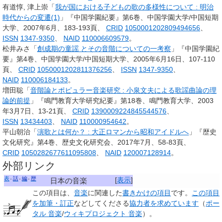
有道惇, 津上崇「
我が国における子どもの歌の多様性について
: 明治
時代からの変遷(1)
」『中国学園紀要』第6巻、中国学園大学/中国短期
大学、2007年6月、183-193頁、
CRID
1050001202809494656
、
ISSN
1347-9350
、
NAID
110006609579
。
松井みさ「
創成期の童謡 とその音階についての一考察
」『中国学園紀
要』第4巻、中国学園大学/中国短期大学、2005年6月16日、107-110
頁、
CRID
1050001202811376256
、
ISSN
1347-9350
、
NAID
110006184133
。
増田聡「
音階論とポピュラー音楽研究
: 小泉文夫による歌謡曲論の理
論的前提
」『鳴門教育大学研究紀要』第18巻、鳴門教育大学、2003
年3月7日、13-21頁、
CRID
1390009224845544576
、
ISSN
13434403
、
NAID
110000954642
。
平山朝治「
演歌とは何か？
: 大正ロマンから昭和アイドルへ
」『歴史
文化研究』第4巻、歴史文化研究会、2017年7月、58-83頁、
CRID
1050282677611095808
、
NAID
120007128914
。
外部リンク
表
話
編
歴
[
表示
]
日本の音楽
この項目は、
音楽
に関連した
書きかけの項目
です。
この項目
を加筆・訂正
などしてくださる
協力者を求めています
（
ポー
タル 音楽
/
ウィキプロジェクト 音楽
）。