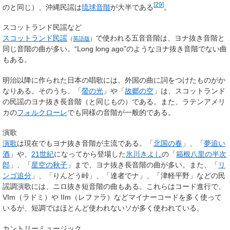
[
29
]
のと同じ）、沖縄民謡は
琉球音階
が大半である
。
スコットランド民謡など
スコットランド民謡
で使われる五音音階は、ヨナ抜き音階と
（
英語版
）
同じ音階の曲が多い。“Long long ago”のようなヨナ抜き音階でない曲
もある。
明治以降に作られた日本の唱歌には、外国の曲に詞をつけたものがか
なりある。そのうち、「
螢の光
」や「
故郷の空
」は、スコットランド
の民謡のヨナ抜き長音階（と同じもの）である。また、ラテンアメリ
カの
フォルクローレ
でも同様の音階が一般的である。
演歌
演歌
は現在でもヨナ抜き音階が主流である。「
北国の春
」、「
夢追い
酒
」や、
21世紀
になってから登場した
氷川きよし
の「
箱根八里の半次
郎
」、「
星空の秋子
」まで、ヨナ抜き長音階の曲が多い。また、「
リ
ンゴ追分
」、「りんどう峠」、「達者でナ」、「津軽平野」などの民
謡調演歌には、ニロ抜き短音階の曲もある。これらはコード進行で、
VIm（ラドミ）や IIm（レファラ）などマイナーコードを多く使って
いるが、短調ではほとんど使われないソが多く使われている。
カントリーミュージック