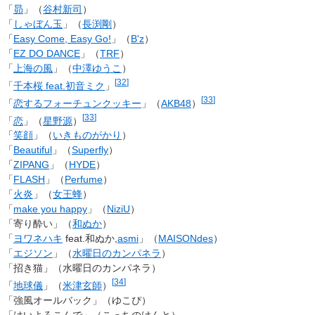
「
昴
」（
谷村新司
）
「
しゃぼん玉
」（
長渕剛
）
「
Easy Come, Easy Go!
」（
B'z
）
「
EZ DO DANCE
」（
TRF
）
「
上海の風
」（
中澤ゆうこ
）
[
32
]
「
千本桜 feat.初音ミク
」
[
33
]
「
恋するフォーチュンクッキー
」（
AKB48
）
[
33
]
「
恋
」（
星野源
）
「
笑顔
」（
いきものがかり
）
「
Beautiful
」（
Superfly
）
「
ZIPANG
」（
HYDE
）
「
FLASH
」（
Perfume
）
「
火炎
」（
女王蜂
）
「
make you happy
」（
NiziU
）
「寄り酔い」（
和ぬか
）
「
ヨワネハキ
feat.和ぬか,
asmi
」（
MAISONdes
）
「
エジソン
」（
水曜日のカンパネラ
）
「招き猫」（水曜日のカンパネラ）
[
34
]
「
地球儀
」（
米津玄師
）
「強風オールバック」（ゆこぴ）
「はいよろこんで」（こっちのけんと）