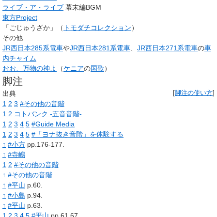
ライブ・ア・ライブ
幕末編BGM
東方Project
「ごじゅうざか」（
トモダチコレクション
）
その他
JR西日本285系電車
や
JR西日本281系電車
、
JR西日本271系電車
の
車
内チャイム
おお、万物の神よ
（
ケニア
の
国歌
）
脚注
出典
[
脚注の使い方
]
1
2
3
#その他の音階
1
2
コトバンク -五音音階-
1
2
3
4
5
#Guide Media
1
2
3
4
5
#「ヨナ抜き音階」を体験する
↑
#小方
pp.176-177.
↑
#寺嶋
1
2
#その他の音階
↑
#その他の音階
↑
#平山
p.60.
↑
#小島
p.94.
↑
#平山
p.63.
1
2
3
4
5
#平山
pp.61,67.