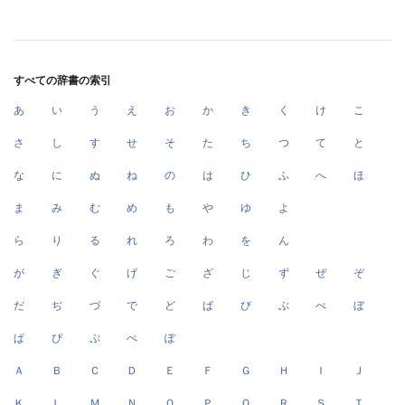
すべての辞書の索引
あ
い
う
え
お
か
き
く
け
こ
さ
し
す
せ
そ
た
ち
つ
て
と
な
に
ぬ
ね
の
は
ひ
ふ
へ
ほ
ま
み
む
め
も
や
ゆ
よ
ら
り
る
れ
ろ
わ
を
ん
が
ぎ
ぐ
げ
ご
ざ
じ
ず
ぜ
ぞ
だ
ぢ
づ
で
ど
ば
び
ぶ
べ
ぼ
ぱ
ぴ
ぷ
ぺ
ぽ
Ａ
Ｂ
Ｃ
Ｄ
Ｅ
Ｆ
Ｇ
Ｈ
Ｉ
Ｊ
Ｋ
Ｌ
Ｍ
Ｎ
Ｏ
Ｐ
Ｑ
Ｒ
Ｓ
Ｔ