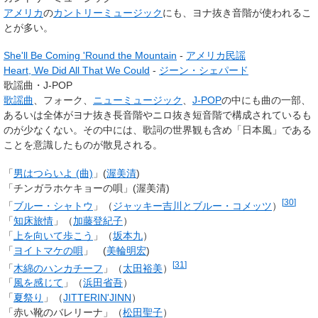
アメリカ
の
カントリーミュージック
にも、ヨナ抜き音階が使われるこ
とが多い。
She'll Be Coming 'Round the Mountain
-
アメリカ民謡
Heart, We Did All That We Could
-
ジーン・シェパード
歌謡曲・J-POP
歌謡曲
、フォーク、
ニューミュージック
、
J-POP
の中にも曲の一部、
あるいは全体がヨナ抜き長音階やニロ抜き短音階で構成されているも
のが少なくない。その中には、歌詞の世界観も含め「日本風」である
ことを意識したものが散見される。
「
男はつらいよ (曲)
」(
渥美清
)
「チンガラホケキョーの唄」(渥美清)
[
30
]
「
ブルー・シャトウ
」（
ジャッキー吉川とブルー・コメッツ
）
「
知床旅情
」（
加藤登紀子
）
「
上を向いて歩こう
」（
坂本九
）
「
ヨイトマケの唄
」 (
美輪明宏
)
[
31
]
「
木綿のハンカチーフ
」（
太田裕美
）
「
風を感じて
」（
浜田省吾
）
「
夏祭り
」（
JITTERIN'JINN
）
「赤い靴のバレリーナ」（
松田聖子
）