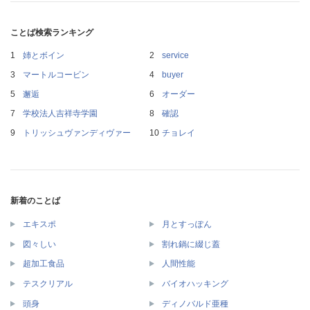
ことば検索ランキング
姉とボイン
service
マートルコービン
buyer
邂逅
オーダー
学校法人吉祥寺学園
確認
トリッシュヴァンディヴァー
チョレイ
新着のことば
エキスポ
月とすっぽん
図々しい
割れ鍋に綴じ蓋
超加工食品
人間性能
テスクリアル
バイオハッキング
頭身
ディノバルド亜種