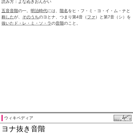
読み方：よなぬきおんかい
五音音階
の一。
明治時代
には、
階名
をヒ・フ・ミ・ヨ・イ・ム・ナと
称した
が、
そのうち
のヨとナ、つまり第4音（
ファ
）と第7音（シ）を
抜いた
ド・レ・ミ・ソ・ラ
の
音階
のこと。
ウィキペディア
ヨナ抜き音階