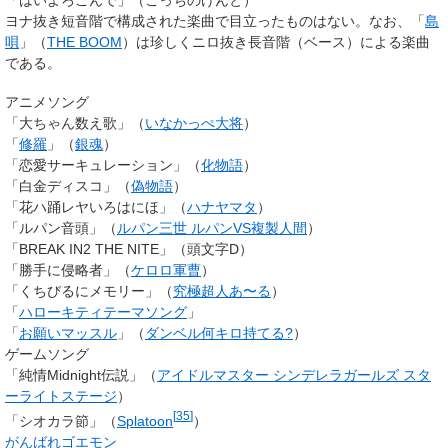
ヨナ抜き短音階で構成された楽曲で目立ったものはない。なお、「
島
唄
」（
THE BOOM
）は珍しくニロ抜き長音階（ベース）による楽曲
である。
アニメソング
「大ちゃん数え歌」（
いなかっぺ大将
）
「
修羅
」（
銀魂
）
「恋愛サーキュレーション」（
化物語
）
「白金ディスコ」（
偽物語
）
「花ハ踊レヤいろはにほ」（
ハナヤマタ
）
「ルパン音頭」（
ルパン三世 ルパンVS複製人間
）
「BREAK IN2 THE NITE」（頭文字D）
「勝手に侵略者」（
ケロロ軍曹
）
「くちびるにメモリー」（
究極超人あ〜る
）
「
ハローキティテーマソング
」
「
お願いマッスル
」（
ダンベル何キロ持てる?
）
ゲームソング
「純情Midnight伝説」（
アイドルマスター シンデレラガールズ スタ
ーライトステージ
）
[
35
]
「シオカラ節」（
Splatoon
）
がんばれゴエモン