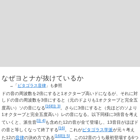
なぜヨとナが抜けているか
→「
ピタゴラス音律
」も参照
ドの音の周波数を2倍にすると1オクターブ高いドになるが、それに対
しドの音の周波数を3倍にすると（元のドよりも1オクターブと完全五
[
16
]
[
注 3
]
度高い）ソの音になる
。さらに3倍にすると（先ほどのソより
1オクターブと完全五度高い）レの音になる。以下同様に3倍音を考え
[
注 4
]
ていくと、派生音
も含めた12の音が全て登場し、13音目がほぼド
[
16
]
の音と等しくなって終了する
。これが
ピタゴラス学派
が元々考え
[
16
]
[
注 5
]
た12の
音律
の決め方である
。この12音のうち最初登場する6つ