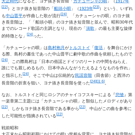
大正時代
になると、ヨナ抜き長音階「
カチューシャの唄
」（
1917年
[
22
]
[
23
]
）とヨナ抜き短音階の「
船頭小唄
」（
1923年
）という、いずれ
[
24
]
も
中山晋平
が作曲した歌が流行
。「カチューシャの唄」のヨナ抜
き長音階は、「「船頭小唄」のヨナ抜き短音階と並んで、昭和30年代
までのレコード歌謡の主調となり、現在の「
演歌
」の最も主要な旋律
[
24
]
的特徴とな」
った。
「カチューシャの唄」は
島村抱月
が
トルストイ
「
復活
」を舞台にかけ
る際、島村の書生であった中山晋平に劇中歌の作曲を依頼したもので
[
24
]
、この際島村は「日本の俗謡とドイツのリートの中間をねらえ、
誰にでも親しめるもの、日本中みんながうたえるようなものを作れ」
[
24
]
と指示した
。そこで中山は伝統的な
民謡音階
（田舎節）と西洋の
[
24
]
[
注 6
]
長音階の折衷を狙い、ヨナ抜き長音階を使った
。
なお、トルストイと同じロシアのチャイコフスキーによる『
悲愴
』第
一楽章第二主題には「カチューシャの唄」と類似したメロディがあり
[
22
]
[
22
]
、しかもヨナ抜き長音階である事から
、中山がこの曲を参考に
[
22
]
した可能性が指摘されている
。
戦前昭和
大正末から昭和初期にかけての暗い世相を背景に、ヨナ抜き短音階が