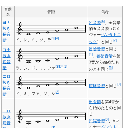
音階
音階
備考
名
[
4
]
ヨナ
呂音階
、全音階
抜き
的五音音階（Cメ
長音
ジャー
ペンタトニ
[
3
]
[
4
]
ド、レ、ミ、ソ、ラ
階
[
2
]
ック
）と同じ
呂陰音階
と同じ
ヨナ
[
4
]
抜き
。
都節音階
を第
短音
3音から始めたも
[
3
]
[
注 1
]
階
ラ、シ、ド、ミ、ファ
[
5
]
のとも同じ
ニロ
抜き
[
3
]
琉球音階
と同じ
長音
[
3
]
ド、ミ、ファ、ソ、シ
階
田舎節
を第4音か
ら始めたものと同
ニロ
じ、
抜き
[
6
]
民謡音階
、Aマ
短音
イナー
ペンタトニ
[
3
]