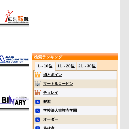
検索ランキング
1～10位
11～20位
21～30位
姉とボイン
マートルコービン
チョレイ
邂逅
学校法人吉祥寺学園
オーダー
為政者