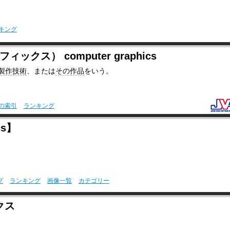
キング
クス） computer graphics
製作技術
、または
その作品
をいう。
の索引
ランキング
cs】
プ
ランキング
画像一覧
カテゴリー
クス