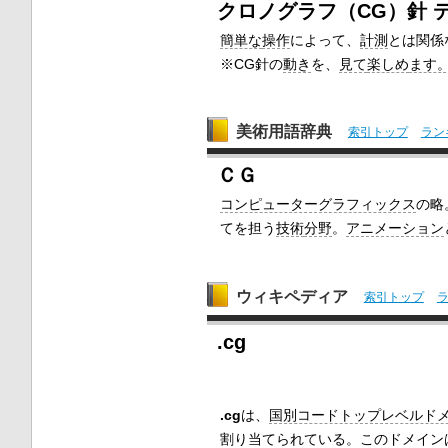
クロノグラフ（CG）針 
簡単な
操作
によって、
計測
とは関係
※CG針の
動き
を、
見て
楽しめ
ます
美術用語辞典
索引トップ
ラン
ＣＧ
コンピューターグラフィックス
の略
てを担う
技術
分野
。
アニメーション
ウィキペディア
索引トップ
.cg
.cg
は、
国別コードトップレベルド
割り当てられている。このドメインは、ONPT 