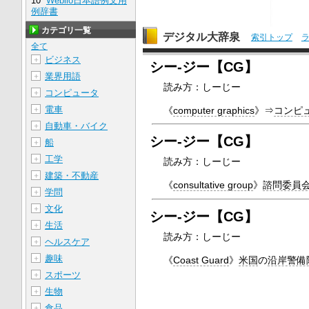
10
Weblio日本語例文用
例辞書
カテゴリ一覧
デジタル大辞泉
索引トップ
全て
ビジネス
＋
シー‐ジー【CG】
業界用語
＋
読み方：しーじー
コンピュータ
＋
電車
《
computer graphics
》⇒
コンピ
＋
自動車・バイク
＋
シー‐ジー【CG】
船
＋
工学
＋
読み方：しーじー
建築・不動産
＋
《
consultative group
》
諮問委員
学問
＋
文化
＋
シー‐ジー【CG】
生活
＋
読み方：しーじー
ヘルスケア
＋
趣味
＋
《
Coast Guard
》
米国
の
沿岸警備
スポーツ
＋
生物
＋
食品
＋