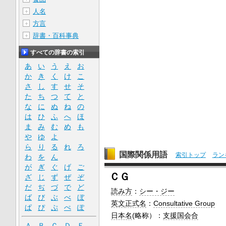
人名
＋
方言
＋
辞書・百科事典
＋
すべての辞書の索引
あ
い
う
え
お
か
き
く
け
こ
さ
し
す
せ
そ
た
ち
つ
て
と
な
に
ぬ
ね
の
は
ひ
ふ
へ
ほ
ま
み
む
め
も
や
ゆ
よ
ら
り
る
れ
ろ
国際関係用語
索引トップ
ラン
わ
を
ん
が
ぎ
ぐ
げ
ご
ＣＧ
ざ
じ
ず
ぜ
ぞ
だ
ぢ
づ
で
ど
読み方
：
シー・ジー
ば
び
ぶ
べ
ぼ
英文
正式名
：
Consultative Group
ぱ
ぴ
ぷ
ぺ
ぽ
日本名
(略称）：
支援国会合
Ａ
Ｂ
Ｃ
Ｄ
Ｅ