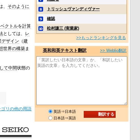
は、
そのように
トリッシュヴァンディヴァー
確認
と
ベクトル
を
計算
松村謙三 (実業家)
法
としては、
レ
>>もっとランキングを見る
業デザイン
（
建
想世界の構築
ま
英和和英テキスト翻訳
>> Weblio翻訳
して
中間
状態の
テゴリの他の用語
英語⇒日本語
日本語⇒英語