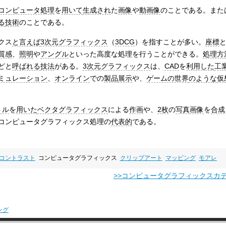
コンピュータ処理
を
用いて
生成され
た
画像
や
動画像
のことである。また
る
技術
のことである。
クス
と言えば
3次元グラフィックス
（
3DCG
）を指すことが多い。
座標
質感
、
照明
や
アングル
といった高度な処理を行うことができる。
処理方
どと
呼ばれる
技法
がある。
3次元グラフィックス
は、
CAD
を
利用した
工
ミュレーション
、
オンライン
での
製品
展示
や、
ゲームの世界
のような
仮
トル
を
用いた
ベクタグラフィックス
による
作画
や、
2枚
の
写真
画像
を
合成
コンピュータグラフィックス処理の
代表的
である。
コントラスト
コンピュータグラフィックス
クリップアート
マッピング
モアレ
>>コンピュータグラフィックスカ
ング