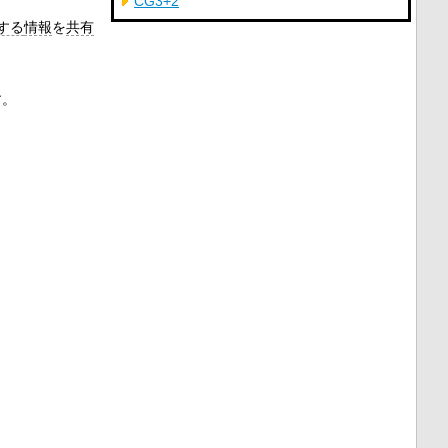
CG3+2
する
情報
を
共有
す。