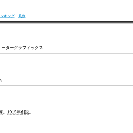
ランキング
凡例
ューターグラフィックス
会
。
隊
。
1915年
創設
。