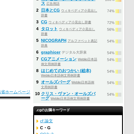
ス
広告用語
2
日本とCG
ウィキペディア小見出し
|
|
|
|
|
74%
辞書
3
CG
ウィキペディア小見出し辞書
|
|
|
|
|
72%
4
タロット
ウィキペディア小見出し
|
|
|
|
|
56%
辞書
5
NICOGRAPH
アルファベット表記
|
|
|
|
|
54%
辞典
6
graphicer
デジタル大辞泉
|
|
|
|
|
54%
7
CGアニメーション
Weblio日本語
|
|
|
|
|
54%
例文用例辞書
8
はじめてのおつかい (絵本)
|
|
|
|
|
54%
Weblio日本語例文用例辞書
9
オールズバーグ
Weblio日本語例
|
|
|
|
|
54%
文用例辞書
務省ホームページ
10
クリス・ヴァン・オールズバ
|
|
|
|
|
54%
ーグ
Weblio日本語例文用例辞書
.cgのお隣キーワード
cf 論文
C・G