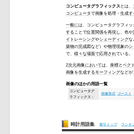
コンピュータグラフィックス
とは、
コンピュータ
で
画像
を処理・
生成す
一般に
は、コンピュータグラフィッ
する
ことで
位置関係
を
再現し
、色や
イトレーシング
や
シェーディング
な
築物
の
完成
図など）や
物理現象
の
シ
で、
様々な
場面で
応用され
ている。
2次元
画像
においては
、
座標
と
ベク
画像
を
生成する
モーフィング
などが
画像のほかの用語一覧
コンピュータグ
画像形式
ゴースト
ラフィックス：
時計用語集
索引トップ
ランキ