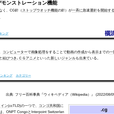
デモンストレーション機能
なく、CG針（
ストップウオッチ
機能
の針）が
一斉に
急速
運針
を
開始す
。
キング
。
コンピューター
で
画像処理
をすることで
動画
の
作成
から
表示
までの
一
と
結びつき
､
ＣＧアニメ
といった
新し
い
ジャンル
も
出来て
いる。
ランキング
カテゴリー
出典: フリー百科事典『ウィキペディア（Wikipedia）』 (2022/08/05 0
メイン
(ccTLD)の一つで、
コンゴ共和国
に
.cg
CongoとInterpoint Switzerlan