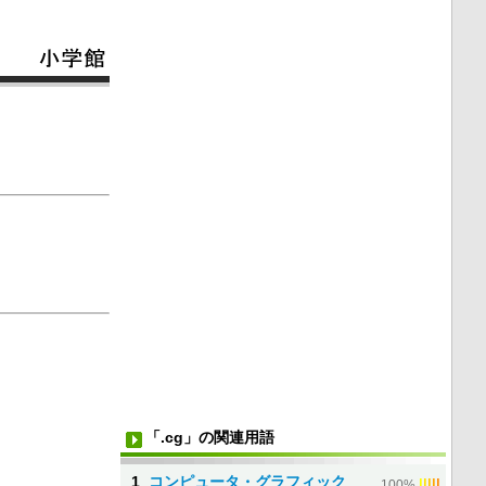
「.cg」の関連用語
1
コンピュータ・グラフィック
|
|
|
|
|
100%