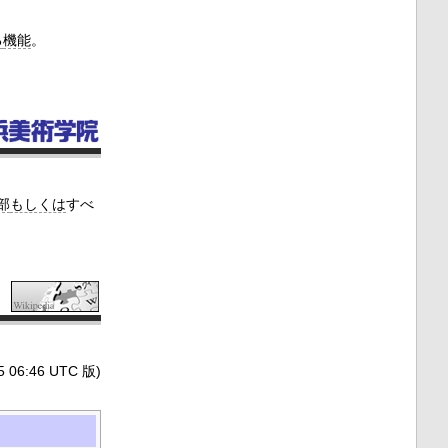
る
機能
。
部
もしくは
すべ
6:46 UTC 版)