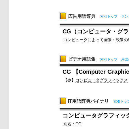
広告用語辞典
索引トップ
ラン
CG（コンピュータ・グラフィッ
コンピュータ
によって
画像
・
映像
の
ビデオ用語集
索引トップ
用語
CG 【Computer Graphi
【参】
コンピュータグラフィックス
IT用語辞典バイナリ
索引トッ
コンピュータグラフィッ
別名：CG