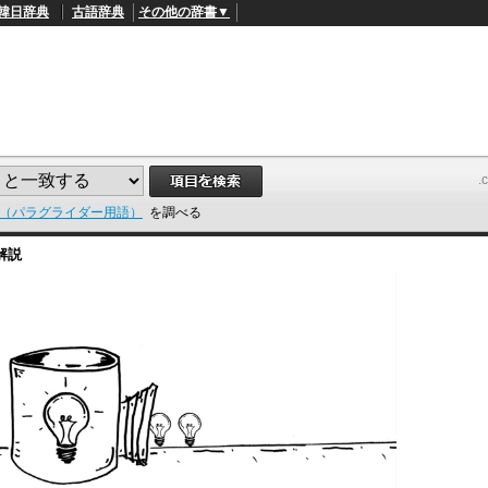
韓日辞典
古語辞典
その他の辞書▼
（パラグライダー用語）
を調べる
解説