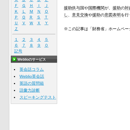
Ｆ
Ｇ
Ｈ
Ｉ
Ｊ
援助供与
国や
国際機関
が、
援助
の
対
Ｋ
Ｌ
Ｍ
Ｎ
Ｏ
し
、
意見交換
や
援助
の
意図
表明
を行
Ｐ
Ｑ
Ｒ
Ｓ
Ｔ
Ｕ
Ｖ
Ｗ
Ｘ
Ｙ
※この記事は「財務省」ホームペー
Ｚ
１
２
３
４
５
６
７
８
９
０
記号
Weblioのサービス
英会話コラム
Weblio英会話
英語の質問箱
語彙力診断
スピーキングテスト