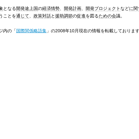
象
となる
開発途上国
の
経済情勢
、
開発計画
、
開発プロジェクト
など
に関
うことを
通じて
、
政策
対話
と
援助
調節
の
促進
を図る
ための会
議。
ジ内の「
国際関係略語集
」の2008年10月現在の情報を転載しておりま