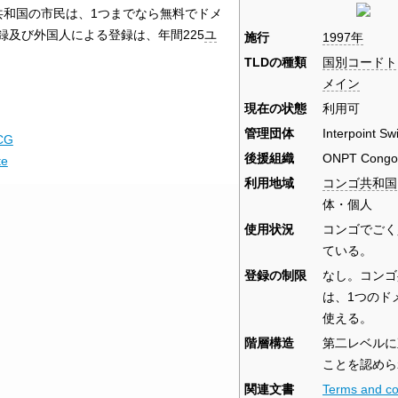
共和国の市民は、1つまでなら無料でドメ
録及び外国人による登録は、年間225
ユ
施行
1997年
TLDの種類
国別コードト
メイン
現在の状態
利用可
管理団体
Interpoint Sw
.CG
後援組織
ONPT Congo
te
利用地域
コンゴ共和国
体・個人
使用状況
コンゴでごく
ている。
登録の制限
なし。コンゴ
は、1つのド
使える。
階層構造
第二レベルに
ことを認めら
関連文書
Terms and co