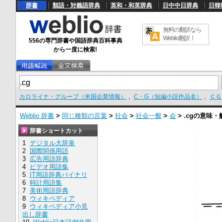
辞書
類語・対義語辞典
英和・和英辞典
日中中日辞典
日韓
無料の翻訳なら
Weblio翻訳！
556の専門辞書や国語辞典百科事典
から一度に検索!
カロライナ・グループ（米国企業情報）
、
C・G（短編小説作品名）
、
ＣＧ
Weblio 辞書
>
同じ種類の言葉
>
社会
>
社会一般
>
会
>
.cg
の意味・
辞書ショートカット
1
デジタル大辞泉
2
国際関係用語
3
広告用語辞典
4
ビデオ用語集
5
IT用語辞典バイナリ
6
時計用語集
7
美術用語辞典
8
ウィキペディア
9
ウィキペディア小見
出し辞書