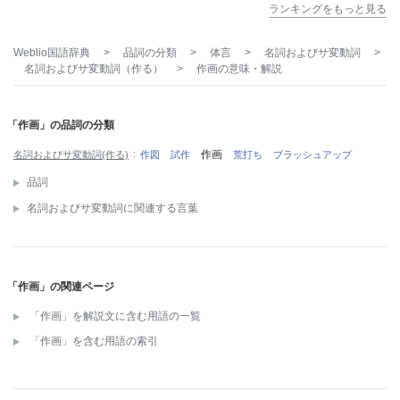
ランキングをもっと見る
Weblio国語辞典
>
品詞の分類
>
体言
>
名詞およびサ変動詞
>
名詞およびサ変動詞（作る）
>
作画
の意味・解説
「作画」の品詞の分類
作画
名詞およびサ変動詞(作る)
作図
試作
荒打ち
ブラッシュアップ
品詞
名詞およびサ変動詞に関連する言葉
「作画」の関連ページ
「作画」を解説文に含む用語の一覧
「作画」を含む用語の索引