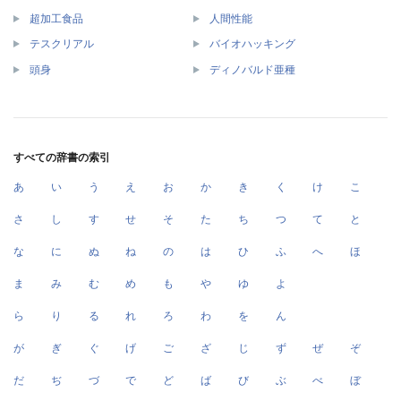
超加工食品
人間性能
テスクリアル
バイオハッキング
頭身
ディノバルド亜種
すべての辞書の索引
あ
い
う
え
お
か
き
く
け
こ
さ
し
す
せ
そ
た
ち
つ
て
と
な
に
ぬ
ね
の
は
ひ
ふ
へ
ほ
ま
み
む
め
も
や
ゆ
よ
ら
り
る
れ
ろ
わ
を
ん
が
ぎ
ぐ
げ
ご
ざ
じ
ず
ぜ
ぞ
だ
ぢ
づ
で
ど
ば
び
ぶ
べ
ぼ