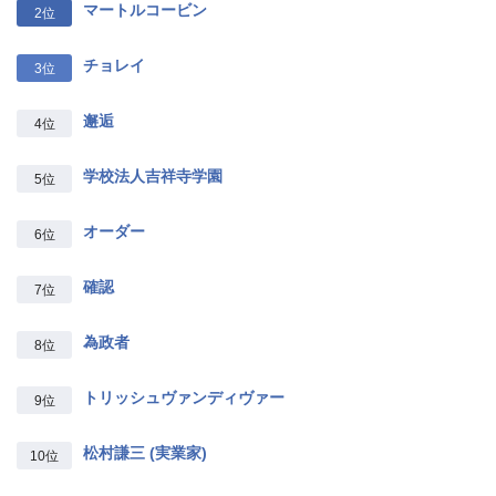
マートルコービン
2位
チョレイ
3位
邂逅
4位
学校法人吉祥寺学園
5位
オーダー
6位
確認
7位
為政者
8位
トリッシュヴァンディヴァー
9位
松村謙三 (実業家)
10位