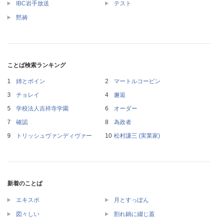
IBC岩手放送
テスト
黙祷
ことば検索ランキング
姉とボイン
マートルコービン
チョレイ
邂逅
学校法人吉祥寺学園
オーダー
確認
為政者
トリッシュヴァンディヴァー
松村謙三 (実業家)
新着のことば
エキスポ
月とすっぽん
図々しい
割れ鍋に綴じ蓋