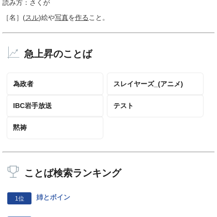
読み方：さくが
［名］
(
スル
)
絵や
写真
を
作る
こと。
急上昇のことば
為政者
スレイヤーズ_(アニメ)
IBC岩手放送
テスト
黙祷
ことば検索ランキング
姉とボイン
1位