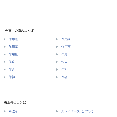
「作画」の隣のことば
作用素
作用線
作用薬
作用言
作用量
作男
作略
作病
作碁
作礼
作神
作者
急上昇のことば
為政者
スレイヤーズ_(アニメ)