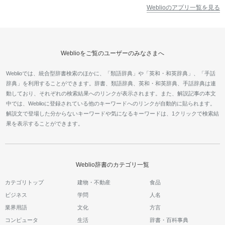
Weblioのアプリ一覧を見る
Weblioをご覧のユーザーのみなさまへ
Weblioでは、統合型辞書検索のほかに、「類語辞典」や「英和・和英辞典」、「手話
辞典」を利用することができます。辞書、類語辞典、英和・和英辞典、手話辞典は連
動しており、それぞれの検索結果へのリンクが表示されます。また、解説記事の本文
中では、Weblioに登録されている他のキーワードへのリンクが自動的に貼られます。
解説文で登場した分からないキーワードや気になるキーワードは、1クリックで検索結
果を表示することができます。
Weblio辞書のカテゴリ一覧
カテゴリトップ
建物・不動産
食品
ビジネス
学問
人名
業界用語
文化
方言
コンピュータ
生活
辞書・百科事典