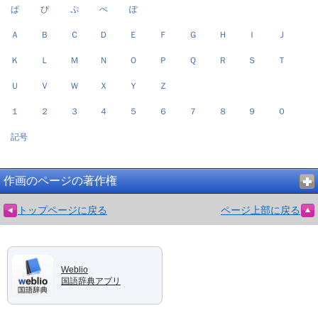
ぱ
ぴ
ぷ
ぺ
ぽ
Ａ
Ｂ
Ｃ
Ｄ
Ｅ
Ｆ
Ｇ
Ｈ
Ｉ
Ｊ
Ｋ
Ｌ
Ｍ
Ｎ
Ｏ
Ｐ
Ｑ
Ｒ
Ｓ
Ｔ
Ｕ
Ｖ
Ｗ
Ｘ
Ｙ
Ｚ
１
２
３
４
５
６
７
８
９
０
記号
作画のページの著作権
トップページに戻る
ページ上部に戻る
Weblio
国語辞典アプリ