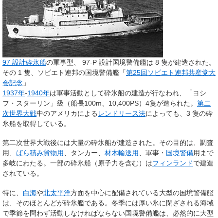
97 設計砕氷船
の軍事型、 97-P
設計国境警備艦は 8
隻が建造された。
その 1
隻、ソビエト連邦の国境警備艦「
第25回ソビエト連邦共産党大
会記念
」
1937年
-
1940年
は軍事活動として砕氷船の建造が行なわれ、「ヨシ
フ・スターリン」級（船長100m、10,400PS）4隻が造られた。
第二
次世界大戦
中のアメリカによる
レンドリース法
によっても、3
隻の砕
氷船を取得している。
第二次世界大戦後には大量の砕氷船が建造された。その目的は、調査
用、
ばら積み貨物用
、タンカー、
材木輸送用
、軍事・
国境警備
用まで
多岐にわたる。一部の砕氷船（原子力を含む）は
フィンランド
で建造
されている。
特に、
白海
や
北太平洋
方面を中心に配備されている大型の国境警備艦
は、そのほとんどが砕氷艦である。冬季には厚い氷に閉ざされる海域
で季節を問わず活動しなければならない国境警備艦は、必然的に大型