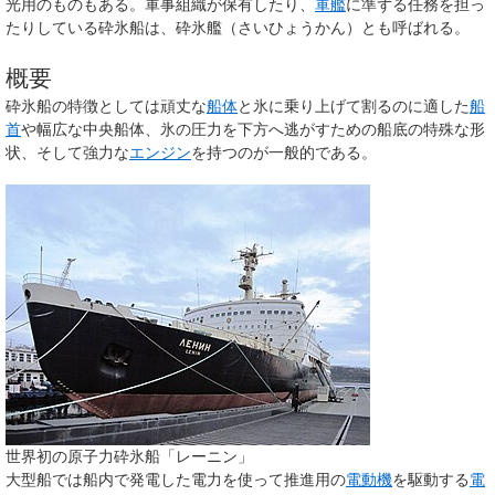
光用のものもある。軍事組織が保有したり、
軍艦
に準ずる任務を担っ
たりしている砕氷船は、
砕氷艦
（さいひょうかん）とも呼ばれる。
概要
砕氷船の特徴としては頑丈な
船体
と氷に乗り上げて割るのに適した
船
首
や幅広な中央船体、氷の圧力を下方へ逃がすための船底の特殊な形
状、そして強力な
エンジン
を持つのが一般的である。
世界初の原子力砕氷船「レーニン」
大型船では船内で発電した電力を使って推進用の
電動機
を駆動する
電