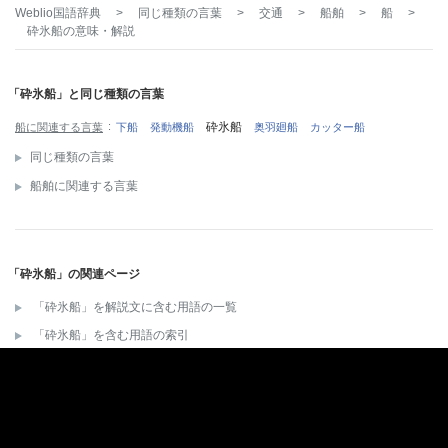
Weblio国語辞典
>
同じ種類の言葉
>
交通
>
船舶
>
船
>
砕氷船
の意味・解説
「砕氷船」と同じ種類の言葉
砕氷船
船に関連する言葉
下船
発動機船
奥羽廻船
カッター船
同じ種類の言葉
船舶に関連する言葉
「砕氷船」の関連ページ
「砕氷船」を解説文に含む用語の一覧
「砕氷船」を含む用語の索引
「砕氷船」の関連用語