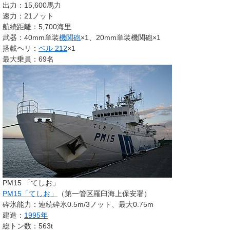
出力：15,600馬力
速力：21ノット
航続距離：5,700海里
武器：40mm単装
機関砲
×1、20mm単装機関砲×1
搭載ヘリ：
ベル 212
×1
最大乗員：69名
PM15 「てしお」
PM15「てしお」
（第一管区羅臼海上保安署）
砕氷能力：連続砕氷0.5m/3ノット、最大0.75m
建造：
1995年
総トン数：563t