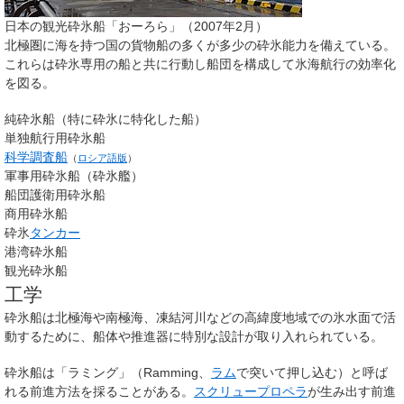
日本の観光砕氷船「おーろら」（2007年2月）
北極圏に海を持つ国の貨物船の多くが多少の砕氷能力を備えている。
これらは砕氷専用の船と共に行動し船団を構成して氷海航行の効率化
を図る。
純砕氷船（特に砕氷に特化した船）
単独航行用砕氷船
科学調査船
（
ロシア語版
）
軍事用砕氷船（砕氷艦）
船団護衛用砕氷船
商用砕氷船
砕氷
タンカー
港湾砕氷船
観光砕氷船
工学
砕氷船は北極海や南極海、凍結河川などの高緯度地域での氷水面で活
動するために、船体や推進器に特別な設計が取り入れられている。
砕氷船は「ラミング」（
Ramming
、
ラム
で突いて押し込む）と呼ば
れる前進方法を採ることがある。
スクリュープロペラ
が生み出す前進