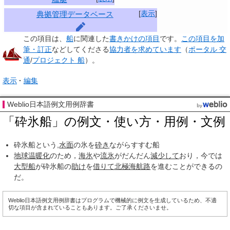
[
表示
]
典拠管理データベース
この項目は、
船
に関連した
書きかけの項目
です。
この項目を加
筆・訂正
などしてくださる
協力者を求めています
（
ポータル 交
通
/
プロジェクト 船
）。
表示
編集
Weblio日本語例文用例辞書
「砕氷船」の例文・使い方・用例・文例
砕氷船という,
水面
の氷を
砕き
ながらすすむ船
地球温暖化
のため，
海氷
や
流氷
がだんだん
減少して
おり，今では
大型船
が砕氷船の
助け
を
借りて
北極海航路
を進むことができるの
だ。
Weblio日本語例文用例辞書はプログラムで機械的に例文を生成しているため、不適
切な項目が含まれていることもあります。ご了承くださいませ。