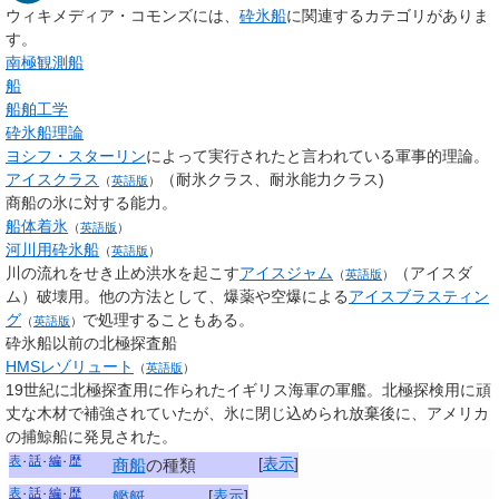
ウィキメディア・コモンズには、
砕氷船
に関連するカテゴリがありま
す。
南極観測船
船
船舶工学
砕氷船理論
ヨシフ・スターリン
によって実行されたと言われている軍事的理論。
アイスクラス
（耐氷クラス、耐氷能力クラス)
（
英語版
）
商船の氷に対する能力。
船体着氷
（
英語版
）
河川用砕氷船
（
英語版
）
川の流れをせき止め洪水を起こす
アイスジャム
（アイスダ
（
英語版
）
ム）破壊用。他の方法として、爆薬や空爆による
アイスブラスティン
グ
で処理することもある。
（
英語版
）
砕氷船以前の北極探査船
HMSレゾリュート
（
英語版
）
19世紀に北極探査用に作られたイギリス海軍の軍艦。北極探検用に頑
丈な木材で補強されていたが、氷に閉じ込められ放棄後に、アメリカ
の捕鯨船に発見された。
表
話
編
歴
[
表示
]
商船
の種類
表
話
編
歴
[
表示
]
艦艇