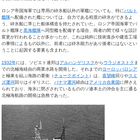
ロシア帝国海軍では専用の砕氷船以外の軍艦についても、特に
バルト
艦隊
へ配備された艦については、自力である程度の砕氷ができるよ
う、砕氷船に準じた船体構造を持たされていた。ロシア帝国海軍でバ
ルト艦隊と
黒海艦隊
へ同型艦を配備する場合、両者の間で様々な設計
変更が行われることが多かったが、これは純粋に技術進歩や建造工場
の事情によるもの以外に、前者には砕氷能力があり後者にはないとい
うことに起因する要素も含まれた。
1932年
には、ソビエト連邦は
アルハンゲリスク
から
ウラジオストク
ま
での北極海経由の商業水路を開発した。それまでの
ヨーロッパロシア
と極東を結ぶ海路の要衝（
チョークポイント
）は、
喜望峰
回りや
スエ
ズ運河
回りはイギリスに、
パナマ運河
経由は
アメリカ合衆国
に押さえ
られており、海氷に閉ざされているもののソ連本土の沖合を主に通る
北極海航路の開発は急務であった。