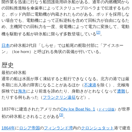
開作業を迅速に行なう船団護衛用砕氷船がある。通常の内燃機関から
の回転推進軸を傘歯車によってスクリュープロペラまで伝達するもの
と、ポッド内部に電動機が内蔵されたものがある。ポッドを採用しな
い場合でも、電動機によって正転逆転を含めて回転力が自由になるた
め、主機関での回転力を一度、発電機によって電力に変換して、電動
[
2
]
機を駆動する船が砕氷船に限らず多数登場している
。
日本
の砕氷船2代目「しらせ」では船尾の舵取付部に「アイスホー
ン」（
Ice horn
）と呼ばれる角状の装備が付いている。
歴史
最初の砕氷船
通常の船は水面が厚く凍結すると航行できなくなる。北方の港では厳
冬期に出入港の障害になることがあるほか（
不凍港
を除く）、北極海
探検では
海氷
により前進を諦めたり、身動きがとれなくなって
遭難
し
たりする例もあった（
フランクリン遠征
など）。
1837年に建造されたアメリカの
City Ice Boat No. 1
が世界
（
ドイツ語版
）
[
3
]
初の砕氷船とされることがある
。
1864年
に
ロシア帝国
の
フィンランド湾
内の
クロンシュタット
港で建造