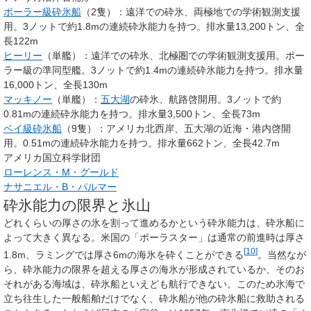
ポーラー級砕氷船
（2隻）：遠洋での砕氷、両極地での学術観測支援
用。3ノットで約1.8mの連続砕氷能力を持つ。排水量13,200トン、全
長122m
ヒーリー
（単艦）：遠洋での砕氷、北極圏での学術観測支援用。ポー
ラー級の準同型艦。3ノットで約1.4mの連続砕氷能力を持つ。排水量
16,000トン、全長130m
マッキノー
（単艦）：
五大湖
の砕氷、航路啓開用。3ノットで約
0.81mの連続砕氷能力を持つ。排水量3,500トン、全長73m
ベイ級砕氷船
（9隻）：アメリカ北西岸、五大湖の近海・港内啓開
用。0.51mの連続砕氷能力を持つ。排水量662トン、全長42.7m
アメリカ国立科学財団
ローレンス・M・グールド
ナサニエル・B・パルマー
砕氷能力の限界と氷山
どれくらいの厚さの氷を割って進めるかという砕氷能力は、砕氷船に
よって大きく異なる。米国の「ポーラスター」は通常の前進時は厚さ
[
10
]
1.8m、ラミングでは厚さ6mの海氷を砕くことができる
。当然なが
ら、砕氷能力の限界を超える厚さの海氷が形成されているか、そのお
それがある海域は、砕氷船といえども航行できない。このため氷海で
立ち往生した一般船舶だけでなく、砕氷船が他の砕氷船に救助される