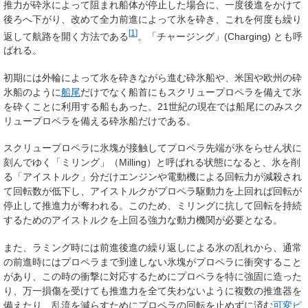
推力が砕氷によって阻まれ船体が停止した場合に、一度後進をかけて
後ろへ下がり、改めて全力前進によって氷を砕き、これを何度も繰り
[
1
]
返して航路を開く方法である
。「チャージング」(
Charging
) とも呼
ばれる。
初期には外輪によって氷を砕きながら進む砕氷船や、米国や欧州の砕
氷船のように
船尾
だけでなく船首にもスクリュープロペラを備えて氷
を砕くことに利用する船もあった。21世紀の現在では船尾にのみスク
リュープロペラを備える砕氷船だけである。
スクリュープロペラに氷塊が接触してプロペラ先端が氷をらせん状に
刻んでゆく「ミリング」（
Milling
）と呼ばれる状態になると、氷を削
る「アイストルク」分だけエンジンや電動機による回転力が減殺され
て回転数が低下し、アイストルクがプロペラ駆動力を上回れば回転が
停止して推進力が奪われる。このため、ミリングに抗して回転を持続
するためのアイストルクを上回る強力な動力機関が必要となる。
また、ラミング時には前進後進の繰り返しによる氷の乱れから、通常
の前進時にはプロペラまで到達しない氷塊がプロペラに衝突すること
があり、この時の衝撃に対応するためにプロペラを特に強固に造った
り、万一損傷を受けても推進力を全て失わないように複数の推進器を
備えたり、乱流を減らすためにプロペラの回転を止めずに済む
可変ピ