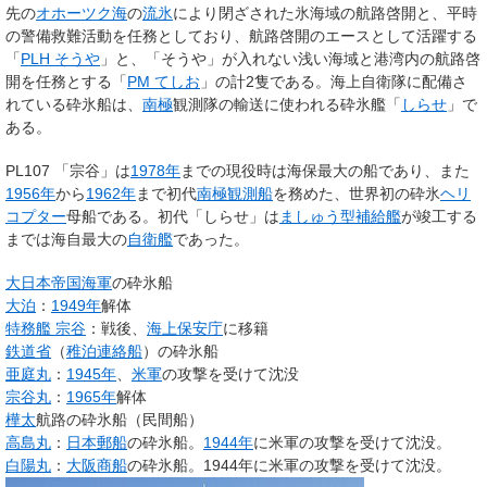
先の
オホーツク海
の
流氷
により閉ざされた氷海域の航路啓開と、平時
の警備救難活動を任務としており、航路啓開のエースとして活躍する
「
PLH そうや
」と、「そうや」が入れない浅い海域と港湾内の航路啓
開を任務とする「
PM てしお
」の計2隻である。海上自衛隊に配備さ
れている砕氷船は、
南極
観測隊の輸送に使われる砕氷艦「
しらせ
」で
ある。
PL107 「宗谷」は
1978年
までの現役時は海保最大の船であり、また
1956年
から
1962年
まで初代
南極観測船
を務めた、世界初の砕氷
ヘリ
コプター
母船である。初代「しらせ」は
ましゅう型補給艦
が竣工する
までは海自最大の
自衛艦
であった。
大日本帝国海軍
の砕氷船
大泊
：
1949年
解体
特務艦 宗谷
：戦後、
海上保安庁
に移籍
鉄道省
（
稚泊連絡船
）の砕氷船
亜庭丸
：
1945年
、
米軍
の攻撃を受けて沈没
宗谷丸
：
1965年
解体
樺太
航路の砕氷船（民間船）
高島丸
：
日本郵船
の砕氷船。
1944年
に米軍の攻撃を受けて沈没。
白陽丸
：
大阪商船
の砕氷船。1944年に米軍の攻撃を受けて沈没。