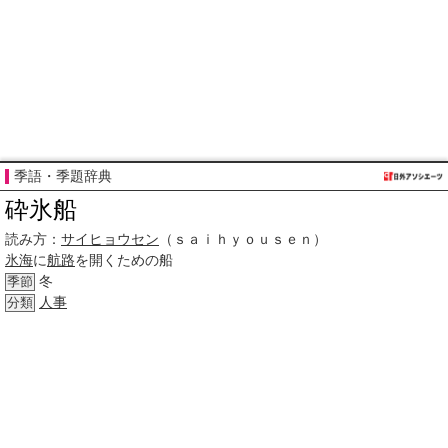
季語・季題辞典
砕氷船
読み方：
サイヒョウセン
（ｓａｉｈｙｏｕｓｅｎ）
氷海
に
航路
を開くための船
冬
季節
人事
分類