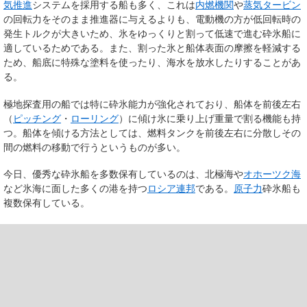
気推進
システムを採用する船も多く、これは
内燃機関
や
蒸気タービン
の回転力をそのまま推進器に与えるよりも、電動機の方が低回転時の
発生トルクが大きいため、氷をゆっくりと割って低速で進む砕氷船に
適しているためである。また、割った氷と船体表面の摩擦を軽減する
ため、船底に特殊な塗料を使ったり、海水を放水したりすることがあ
る。
極地探査用の船では特に砕氷能力が強化されており、船体を前後左右
（
ピッチング
・
ローリング
）に傾け氷に乗り上げ重量で割る機能も持
つ。船体を傾ける方法としては、燃料タンクを前後左右に分散しその
間の燃料の移動で行うというものが多い。
今日、優秀な砕氷船を多数保有しているのは、北極海や
オホーツク海
など氷海に面した多くの港を持つ
ロシア連邦
である。
原子力
砕氷船も
複数保有している。