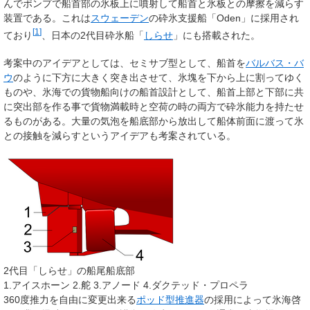
んでポンプで船首部の氷板上に噴射して船首と氷板との摩擦を減らす
装置である。これは
スウェーデン
の砕氷支援船「Oden」に採用され
[
1
]
ており
、日本の2代目砕氷船「
しらせ
」にも搭載された。
考案中のアイデアとしては、セミサブ型として、船首を
バルバス・バ
ウ
のように下方に大きく突き出させて、氷塊を下から上に割ってゆく
ものや、氷海での貨物船向けの船首設計として、船首上部と下部に共
に突出部を作る事で貨物満載時と空荷の時の両方で砕氷能力を持たせ
るものがある。大量の気泡を船底部から放出して船体前面に渡って氷
との接触を減らすというアイデアも考案されている。
2代目「しらせ」の船尾船底部
1.
アイスホーン
2.舵 3.アノード 4.ダクテッド・プロペラ
360度推力を自由に変更出来る
ポッド型推進器
の採用によって氷海啓