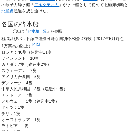
の原子力砕氷船「
アルクティカ
」が水上船として初めて北極海横断と
北極点
通過を成し遂げた。
各国の砕氷船
→詳細は「
砕氷船一覧
」を参照
極域及びバルト海で運航可能な国別砕氷船保有数（2017年5月時点
[
4
]
[
5
]
1万英馬力以上）
ロシア：46隻（建造中11隻）
フィンランド：10隻
カナダ：7隻（建造中2隻）
スウェーデン：7隻
アメリカ合衆国：5隻
デンマーク：4隻
中華人民共和国：3隻（建造中1隻）
エストニア：2隻
ノルウェー：1隻（建造中1隻）
ドイツ：1隻
チリ：1隻
オーストラリア：1隻
ラトビア：1隻