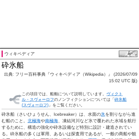
ウィキペディア
砕氷船
出典: フリー百科事典『ウィキペディア（Wikipedia）』 (2026/07/09
15:02 UTC 版)
この項目では、船舶について説明しています。
ヴィクト
ル・スヴォーロフ
のノンフィクションについては「
砕氷船
(スヴォーロフ)
」をご覧ください。
砕氷船
（さいひょうせん、Icebreaker）は、水面の
氷
を割りながら進
む船のこと。
北極海
や
南極海
、凍結河川など氷で覆われた水域を航行
するために、構造の強化や砕氷設備など特別に設計・建造されてい
る。砕氷船の多くは軍用、あるいは探査用であるが、一般の商船や観