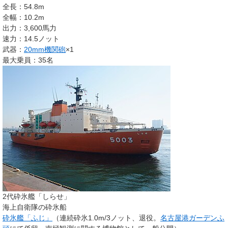
全長：54.8m
全幅：10.2m
出力：3,600馬力
速力：14.5ノット
武器：
20mm機関砲
×1
最大乗員：35名
2代砕氷艦「しらせ」
海上自衛隊の砕氷船
砕氷艦「ふじ」
（連続砕氷1.0m/3ノット、退役。
名古屋港ガーデンふ