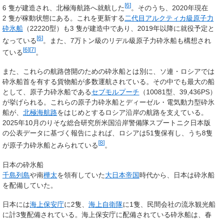
[
6
]
6
隻が建造され、北極海航路へ就航した
。そのうち、2020年現在
2
隻が稼動状態にある。これを更新する
二代目アルクティカ級原子力
砕氷船
（22220型）も3
隻が建造中であり、2019年以降に就役予定と
[
6
]
なっている
。また、7万トン級のリデル級原子力砕氷船も構想され
[
6
]
[
7
]
ている
。
また、これらの航路啓開のための砕氷船とは別に、ソ連・ロシアでは
砕氷船首を有する貨物船が多数運航されている。その中でも最大の船
として、原子力砕氷船である
セブモルプーチ
（10081型、39,436PS）
が挙げられる。これらの原子力砕氷船とディーゼル・電気動力型砕氷
船が、
北極海航路
をはじめとするロシア沿岸の航路を支えている。
2025年10月のりそな総合研究所米国沿岸警備隊スプートニク日本版
の公表データに基づく報告によれば、ロシアは51隻保有し、うち8隻
[
8
]
が原子力砕氷船とみられている
。
日本の砕氷船
千島列島
や南
樺太
を領有していた
大日本帝国
時代から、日本は砕氷船
を配備していた。
日本には
海上保安庁
に2隻、
海上自衛隊
に1隻、民間会社の流氷観光船
に計3隻配備されている。海上保安庁に配備されている砕氷船は、春