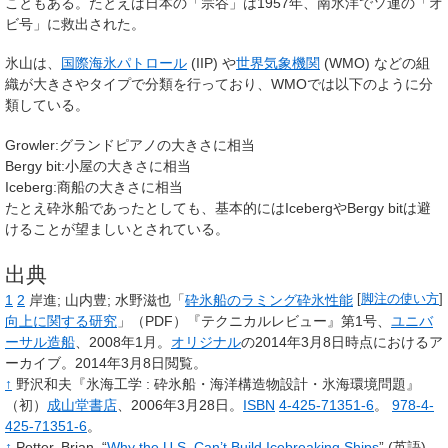
こともある。たとえば日本の「宗谷」は1957年、南氷洋でソ連の「オ
ビ号」に救出された。
氷山は、
国際海氷パトロール
(IIP) や
世界気象機関
(WMO) などの組
織が大きさやタイプで分類を行っており、WMOでは以下のように分
類している。
Growler:グランドピアノの大きさに相当
Bergy bit:小屋の大きさに相当
Iceberg:商船の大きさに相当
たとえ砕氷船であったとしても、基本的にはIcebergやBergy bitは避
けることが望ましいとされている。
出典
1
2
岸進
;
山内豊
;
水野滋也「
砕氷船のラミング砕氷性能
[
脚注の使い方
]
向上に関する研究
」（PDF）『テクニカルレビュー』第1号、
ユニバ
ーサル造船
、2008年1月。
オリジナル
の2014年3月8日時点におけるア
ーカイブ
。
2014年3月8日閲覧
。
↑
野沢和夫『氷海工学
: 砕氷船・海洋構造物設計・氷海環境問題』
（初）
成山堂書店
、2006年3月28日。
ISBN
4-425-71351-6
。
978-4-
425-71351-6
。
↑
Potter, Brian.
“
Why the U.S. Can’t Build Icebreaking Ships
”
(英語).