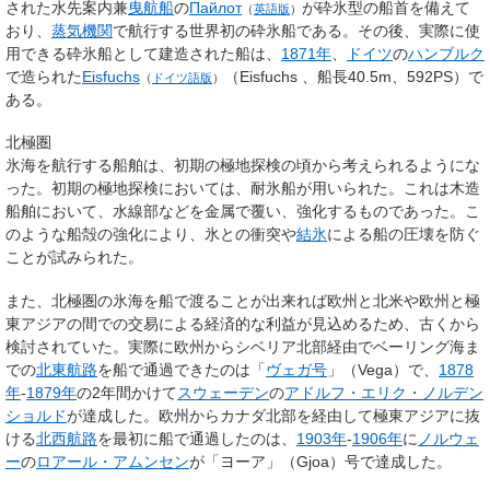
された水先案内兼
曳航船
の
Пайлот
が砕氷型の船首を備えて
（
英語版
）
おり、
蒸気機関
で航行する世界初の砕氷船である。その後、実際に使
用できる砕氷船として建造された船は、
1871年
、
ドイツ
の
ハンブルク
で造られた
Eisfuchs
（
Eisfuchs
、船長40.5m、592PS）で
（
ドイツ語版
）
ある。
北極圏
氷海を航行する船舶は、初期の極地探検の頃から考えられるようにな
った。初期の極地探検においては、耐氷船が用いられた。これは木造
船舶において、水線部などを金属で覆い、強化するものであった。こ
のような船殻の強化により、氷との衝突や
結氷
による船の圧壊を防ぐ
ことが試みられた。
また、北極圏の氷海を船で渡ることが出来れば欧州と北米や欧州と極
東アジアの間での交易による経済的な利益が見込めるため、古くから
検討されていた。実際に欧州からシベリア北部経由でベーリング海ま
での
北東航路
を船で通過できたのは「
ヴェガ号
」（
Vega
）で、
1878
年
-
1879年
の2年間かけて
スウェーデン
の
アドルフ・エリク・ノルデン
ショルド
が達成した。欧州からカナダ北部を経由して極東アジアに抜
ける
北西航路
を最初に船で通過したのは、
1903年
-
1906年
に
ノルウェ
ー
の
ロアール・アムンセン
が「ヨーア」（
Gjoa
）号で達成した。