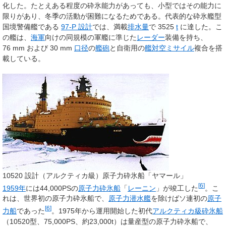
化した。たとえある程度の砕氷能力があっても、小型ではその能力に
限りがあり、冬季の活動が困難になるためである。代表的な砕氷艦型
国境警備艦である
97-P
設計
では、満載
排水量
で 3525
t
に達した。こ
の艦は、
海軍
向けの同規模の軍艦に準じた
レーダー
装備を持ち、
76
mm および 30
mm
口径
の
艦砲
と自衛用の
艦対空ミサイル
複合を搭
載している。
10520
設計（アルクティカ級）原子力砕氷船「ヤマール」
[
6
]
1959年
には44,000PSの
原子力砕氷船
「
レーニン
」が竣工した
。こ
れは、世界初の原子力砕氷船で、
原子力潜水艦
を除けばソ連初の
原子
[
6
]
力船
であった
。1975年から運用開始した初代
アルクティカ級砕氷船
（10520型、75,000PS、約23,000t）は量産型の原子力砕氷船で、