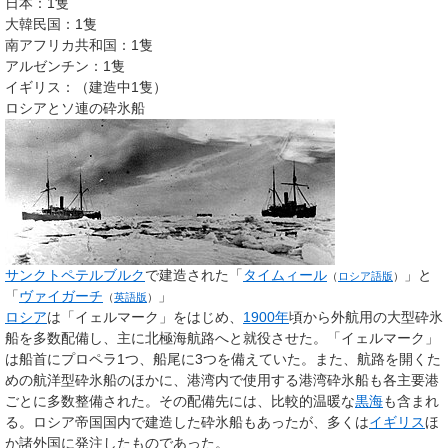
日本：1隻
大韓民国：1隻
南アフリカ共和国：1隻
アルゼンチン：1隻
イギリス：（建造中1隻）
ロシアとソ連の砕氷船
サンクトペテルブルク
で建造された「
タイムィール
」と
（
ロシア語版
）
「
ヴァイガーチ
」
（
英語版
）
ロシア
は「イェルマーク」をはじめ、
1900年
頃から外航用の大型砕氷
船を多数配備し、主に北極海航路へと就役させた。「イェルマーク」
は船首にプロペラ1つ、船尾に3つを備えていた。また、航路を開くた
めの航洋型砕氷船のほかに、港湾内で使用する港湾砕氷船も各主要港
ごとに多数整備された。その配備先には、比較的温暖な
黒海
も含まれ
る。ロシア帝国国内で建造した砕氷船もあったが、多くは
イギリス
ほ
か諸外国に発注したものであった。