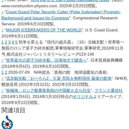
www.construction-physics.com
.
2025年2月25日閲覧。
↑
“
Coast Guard Polar Security Cutter (Polar Icebreaker) Program:
Background and Issues for Congress
”.
Congressional Research
Service.
2019年6月10日閲覧。
↑
“
MAJOR ICEBREAKERS OF THE WORLD
”.
U.S. Coast Guard.
2019年6月11日閲覧。
1
2
3
4
5
戦争を変える『現代の超兵器』（16）北極支配！世界唯一
無双のロシア原子力砕氷船団,軍事情報研究会,軍事研究,2018年11月
号,株式会社ジャパンミリタリーレビュー,P123-146
↑
“
世界最大の原子力砕氷船、沿海地方で建造へ
”.
日本貿易振興機構
(2018年8月6日).
2019年6月10日閲覧。
1
2
2026-07-09 NHK総合「真相の館 地球温暖化の真相」
↑
“
流氷観光船「おーろら2」引退 市民を無料招待 最後の航海
”.
NHK札
幌放送局
(2022年3月22日).
2022年3月22日閲覧。
↑
“
南極海、ロシア船乗客救助の中国船も立ち往生
”.
フランス通信社
(2014年1月6日).
2014年1月10日時点の
オリジナル
よりアーカイブ。
2018年9月22日閲覧。
関連項目