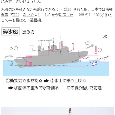
読み方：さいひょうせん
氷海
の氷を
砕き
ながら
航行できる
ように
設計され
た船。
日本では
南極
航海
で
宗谷
、
次いで
ふじ、しらせが
活躍した
。《
季
冬》「闃(げき)と
して―も横はる／
碧梧桐
」