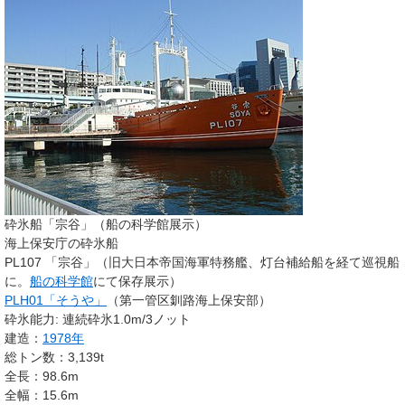
砕氷船「宗谷」（船の科学館展示）
海上保安庁の砕氷船
PL107 「宗谷」
（旧大日本帝国海軍特務艦、灯台補給船を経て巡視船
に。
船の科学館
にて保存展示）
PLH01「そうや」
（第一管区釧路海上保安部）
砕氷能力: 連続砕氷1.0m/3ノット
建造：
1978年
総トン数：3,139t
全長：98.6m
全幅：15.6m