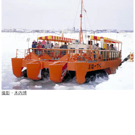
撮影
・
木内博