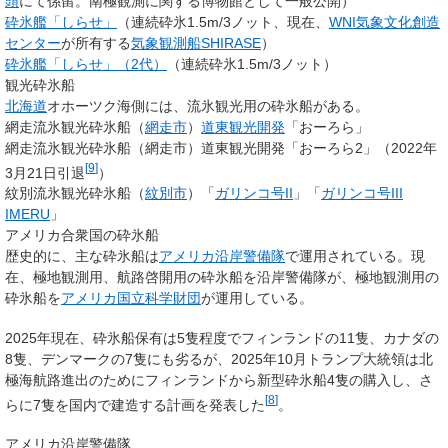
頭
にて係留。南極観測に関する博物館として一般公開）
砕氷艦「しらせ」
（連続砕氷1.5m/3ノット、現在、
WNI気象文化創造
センター
が所有する
気象観測船
SHIRASE
）
砕氷艦「しらせ」（2代）
（連続砕氷1.5m/3ノット）
観光砕氷船
北海道
オホーツク海側には、流氷観光用の砕氷船がある。
網走流氷観光砕氷船（
網走市
）
道東観光開発
「おーろら」
網走流氷観光砕氷船（網走市）道東観光開発「おーろら2」（2022年
[
9
]
3月21日引退
）
紋別流氷観光砕氷船（
紋別市
）「
ガリンコ号II
」「
ガリンコ号III
IMERU
」
アメリカ合衆国の砕氷船
歴史的に、主な砕氷船は
アメリカ沿岸警備隊
で運用されている。現
在、極地観測用、航路啓開用の砕氷船を沿岸警備隊が、極地観測用の
砕氷船を
アメリカ国立科学財団
が運用している。
2025年現在、砕氷船保有は5隻程度でフィンランドの11隻、カナダの
8隻、デンマークの7隻にも劣るが、2025年10月トランプ大統領は北
極海航路進出のためにフィンランドから新型砕氷船4隻の購入し、さ
[
8
]
らに7隻を国内で建造する計画を発表した
。
アメリカ沿岸警備隊