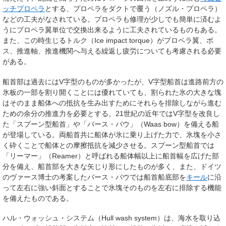
ッチプロペラ
とする、プロペラをダクトで覆う（ノズル・プロペラ）
などの工夫がなされている。プロペラも修理が少しでも簡単に済むよ
うにプロペラ翼単位で交換出来るように工夫されているものもある。
また、この時生じるトルク（
Ice impact torque
）がプロペラ翼、ボ
ス、推進軸、推進機関へ与える繰返し疲労についても考慮される必要
がある。
船首部は過去にはV字型のものが多かったが、V字型船首は進路前方の
氷板の一部を割り開くことには優れていても、割られた氷の大きな塊
はそのまま船体への抵抗を生み出すためにそれらを排除しながら進む
ための余分の推進力を必要とする。21世紀の近年ではV字型を改良し
た「スプーン型船首」や「バース・バウ」（
Waas bow
）を備える船
が登場している。両船首共に船体が氷に乗り上げた力で、氷塊を小さ
く砕くことで船体との摩擦抵抗を減少させる。スプーン型船首では
「リーマー」（
Reamer
）と呼ばれる船体幅以上に船首幅を広げた部
分を備え、船首部を大きな矢じり形にしたものが多く、また、ドイツ
のヴァース博士の考案したバース・バウでは船首船底部を
キール
に沿
って左右に強い斜面とすることで氷塊そのものを左右に排除する機能
を備えたものである。
ハル・ウォッシュ・システム（
Hull wash system
）は、海水を取り込