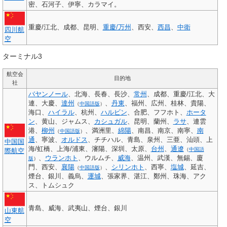
密、石河子、伊寧、カラマイ。
重慶/江北、成都、昆明、
重慶/万州
、西安、
西昌
、
中衛
四川航
空
ターミナル3
航空会
目的地
社
バヤンノール
、北海、長春、長沙、
常州
、成都、重慶/江北、大
連、大慶、
達州
、
丹東
、福州、広州、桂林、貴陽、
（
中国語版
）
海口、
ハイラル
、杭州、
ハルビン
、合肥、フフホト、
ホータ
ン
、黄山、ジャムス、
カシュガル
、昆明、蘭州、
ラサ
、連雲
港、
柳州
、満洲里、
綿陽
、南昌、南京、南寧、
南
（
中国語版
）
通
、寧波、
オルドス
、チチハル、青島、泉州、三亜、汕頭、上
中国国
海/虹橋、上海/浦東、瀋陽、深圳、太原、
台州
、
通遼
（
中国語
際航空
、
ウランホト
、ウルムチ、
威海
、温州、武漢、無錫、廈
版
）
門、西安、
襄陽
、
シリンホト
、西寧、
塩城
、延吉、
（
中国語版
）
煙台、銀川、義烏、
運城
、張家界、湛江、鄭州、珠海、アク
ス、トムシュク
青島、威海、武夷山、煙台、銀川
山東航
空