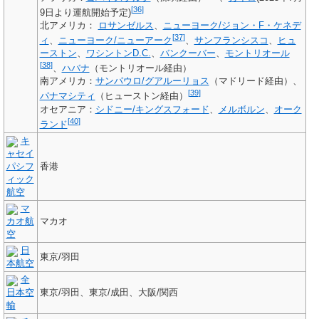
[
36
]
9日より運航開始予定)
北アメリカ
：
ロサンゼルス
、
ニューヨーク/ジョン・F・ケネデ
[
37
]
ィ
、
ニューヨーク/ニューアーク
、
サンフランシスコ
、
ヒュ
ーストン
、
ワシントンD.C.
、
バンクーバー
、
モントリオール
[
38
]
、
ハバナ
（モントリオール経由）
南アメリカ
：
サンパウロ/グアルーリョス
（マドリード経由）、
[
39
]
パナマシティ
（ヒューストン経由）
オセアニア
：
シドニー/キングスフォード
、
メルボルン
、
オーク
[
40
]
ランド
キ
ャセイ
パシフ
香港
ィック
航空
マ
カオ航
マカオ
空
日
東京/羽田
本航空
全
日本空
東京/羽田、東京/成田、大阪/関西
輸