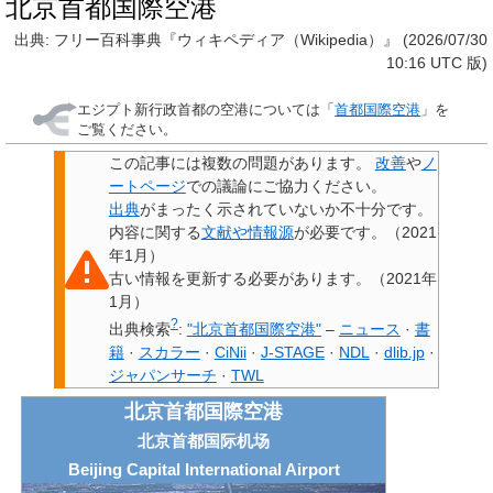
北京首都国際空港
出典: フリー百科事典『ウィキペディア（Wikipedia）』 (2026/07/30
10:16 UTC 版)
エジプト新行政首都の空港については「
首都国際空港
」を
ご覧ください。
この記事には
複数の問題があります
。
改善
や
ノ
ートページ
での議論にご協力ください。
出典
がまったく示されていないか不十分です。
内容に関する
文献や情報源
が必要です。
（
2021
年1月
）
古い情報を
更新
する必要があります。
（
2021年
1月
）
?
出典検索
:
"北京首都国際空港"
–
ニュース
·
書
籍
·
スカラー
·
CiNii
·
J-STAGE
·
NDL
·
dlib.jp
·
ジャパンサーチ
·
TWL
北京首都国際空港
北京首都国际机场
Beijing Capital International Airport