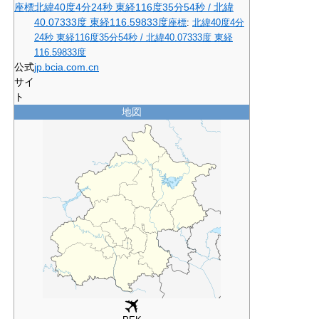
座標
北緯40度4分24秒
東経116度35分54秒
/
北緯
40.07333度 東経116.59833度
座標
:
北緯40度4分
24秒
東経116度35分54秒
/
北緯40.07333度 東経
116.59833度
公式
jp
.bcia
.com
.cn
サイ
ト
地図