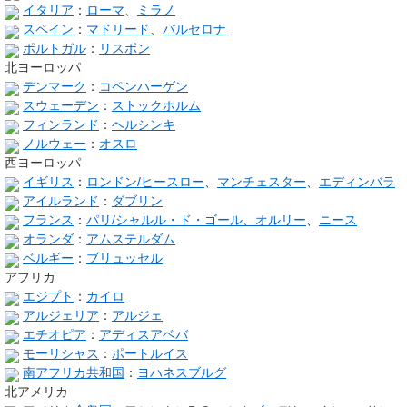
イタリア
：
ローマ
、
ミラノ
スペイン
：
マドリード
、
バルセロナ
ポルトガル
：
リスボン
北ヨーロッパ
デンマーク
：
コペンハーゲン
スウェーデン
：
ストックホルム
フィンランド
：
ヘルシンキ
ノルウェー
：
オスロ
西ヨーロッパ
イギリス
：
ロンドン/ヒースロー
、
マンチェスター
、
エディンバラ
アイルランド
：
ダブリン
フランス
：
パリ/シャルル・ド・ゴール、オルリー
、
ニース
オランダ
：
アムステルダム
ベルギー
：
ブリュッセル
アフリカ
エジプト
：
カイロ
アルジェリア
：
アルジェ
エチオピア
：
アディスアベバ
モーリシャス
：
ポートルイス
南アフリカ共和国
：
ヨハネスブルグ
北アメリカ