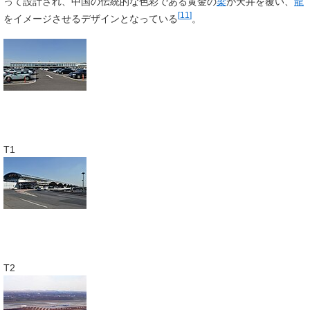
って設計され、中国の伝統的な色彩である黄金の
梁
が天井を覆い、
龍
[
11
]
をイメージさせるデザインとなっている
。
T1
T2