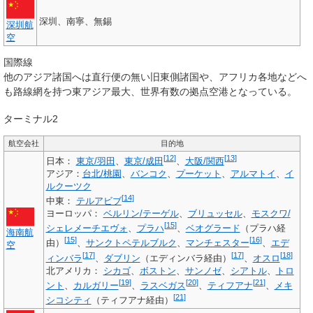
深圳、南寧、無錫
深圳航
空
国際線
他のアジア諸国へは直行便の無い旧東側諸国や、アフリカ各地などへ
も路線網を持つ東アジア最大、世界有数の拠点空港となっている。
ターミナル2
航空会社
目的地
[
12
]
[
13
]
日本
：
東京/羽田
、
東京/成田
、
大阪/関西
アジア
：
台北/桃園
、
バンコク
、
プーケット
、
アルマトイ
、
イ
ルクーツク
[
14
]
中東
：
テルアビブ
ヨーロッパ
：
ベルリン/テーゲル
、
ブリュッセル
、
モスクワ/
[
15
]
シェレメーチエヴォ
、
プラハ
、
ベオグラード
（プラハ経
海南航
[
15
]
[
16
]
由）
、
サンクトペテルブルク
、
マンチェスター
、
エデ
空
[
17
]
[
17
]
[
18
]
ィンバラ
、
ダブリン
（エディンバラ経由）
、
オスロ
北アメリカ
：
シカゴ
、
ボストン
、
サンノゼ
、
シアトル
、
トロ
[
19
]
[
20
]
[
21
]
ント
、
カルガリー
、
ラスベガス
、
ティフアナ
、
メキ
[
21
]
シコシティ
（ティフアナ経由）