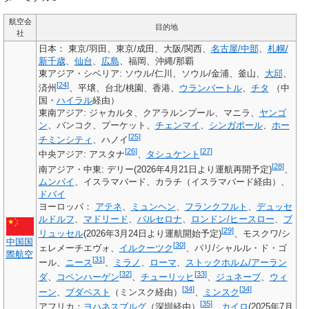
航空会
目的地
社
日本
： 東京/羽田、東京/成田、大阪/関西、
名古屋/中部
、
札幌/
新千歳
、
仙台
、
広島
、福岡、沖縄/那覇
東アジア・シベリア
: ソウル/仁川、ソウル/金浦、釜山、
大邱
、
[
24
]
済州
、平壌、台北/桃園、香港、
ウランバートル
、
チタ
（中
国・
ハイラル
経由）
東南アジア
: ジャカルタ、クアラルンプール、マニラ、
ヤンゴ
ン
、バンコク、プーケット、
チェンマイ
、
シンガポール
、
ホー
[
25
]
チミンシティ
、ハノイ
[
26
]
[
27
]
中央アジア
: アスタナ
、
タシュケント
[
28
]
南アジア・中東
: デリー(2026年4月21日より運航再開予定)
、
ムンバイ
、イスラマバード、カラチ（イスラマバード経由）、
ドバイ
ヨーロッパ
：
アテネ
、
ミュンヘン
、
フランクフルト
、
デュッセ
ルドルフ
、
マドリード
、
バルセロナ
、
ロンドン/ヒースロー
、
ブ
[
29
]
リュッセル
(2026年3月24日より運航開始予定)
、モスクワ/シ
中国国
[
30
]
ェレメーチエヴォ、
イルクーツク
、パリ/シャルル・ド・ゴ
際航空
[
31
]
ール、
ニース
、
ミラノ
、
ローマ
、
ストックホルム/アーラン
[
32
]
[
33
]
ダ
、
コペンハーゲン
、
チューリッヒ
、
ジュネーブ
、
ウィ
[
34
]
[
34
]
ーン
、
ブダペスト
（ミンスク経由）
、
ミンスク
[
35
]
アフリカ
：
ヨハネスブルグ
（深圳経由）
、
カイロ
(2025年7月