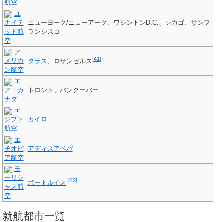
航空
ユ
ナイテ
ニューヨーク/ニューアーク、ワシントンD.C.、シカゴ、サンフ
ッド航
ランシスコ
空
ア
[
41
]
メリカ
ダラス
、ロサンゼルス
ン航空
エ
ア・カ
トロント、バンクーバー
ナダ
エ
ジプト
カイロ
航空
エ
チオピ
アディスアベバ
ア航空
モ
ーリシ
[
42
]
ポートルイス
ャス航
空
就航都市一覧