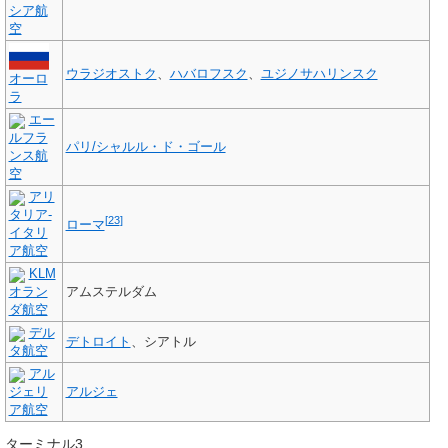
シア航
空
ウラジオストク
、
ハバロフスク
、
ユジノサハリンスク
オーロ
ラ
エー
ルフラ
パリ/シャルル・ド・ゴール
ンス航
空
アリ
タリア-
[
23
]
ローマ
イタリ
ア航空
KLM
オラン
アムステルダム
ダ航空
デル
デトロイト
、シアトル
タ航空
アル
ジェリ
アルジェ
ア航空
ターミナル3