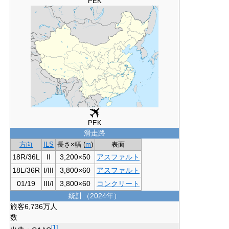
PEK
PEK
滑走路
方向
ILS
長さ×幅 (
m
)
表面
18R/36L
II
3,200×50
アスファルト
18L/36R
I/III
3,800×60
アスファルト
01/19
III/I
3,800×60
コンクリート
統計（2024年）
旅客
6,736万人
数
[
1
]