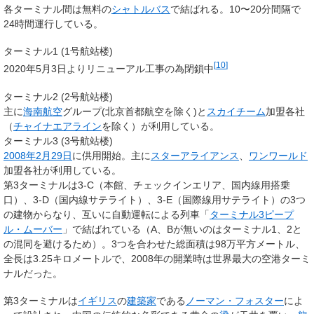
各ターミナル間は無料の
シャトルバス
で結ばれる。10〜20分間隔で
24時間運行している。
ターミナル1 (1号航站楼)
[
10
]
2020年5月3日よりリニューアル工事の為閉鎖中
ターミナル2 (2号航站楼)
主に
海南航空
グループ(北京首都航空を除く)と
スカイチーム
加盟各社
（
チャイナエアライン
を除く）が利用している。
ターミナル3 (3号航站楼)
2008年
2月29日
に供用開始。主に
スターアライアンス
、
ワンワールド
加盟各社が利用している。
第3ターミナルは3-C（本館、チェックインエリア、国内線用搭乗
口）、3-D（国内線サテライト）、3-E（国際線用サテライト）の3つ
の建物からなり、互いに自動運転による列車「
ターミナル3ピープ
ル・ムーバー
」で結ばれている（A、Bが無いのはターミナル1、2と
の混同を避けるため）。3つを合わせた総面積は98万平方メートル、
全長は3.25キロメートルで、2008年の開業時は世界最大の空港ターミ
ナルだった。
第3ターミナルは
イギリス
の
建築家
である
ノーマン・フォスター
によ