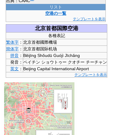
出典：CAAC
リスト
空港の一覧
テンプレートを表示
北京首都国際空港
各種表記
繁体字
：
北京首都國際機場
簡体字
：
北京首都国际机场
拼音
：
Bĕijīng Shŏudū Guójì Jīchǎng
発音：
ペイチン ショウトゥー クオチー チーチャン
英文
：
Beijing Capital International Airport
テンプレートを表示