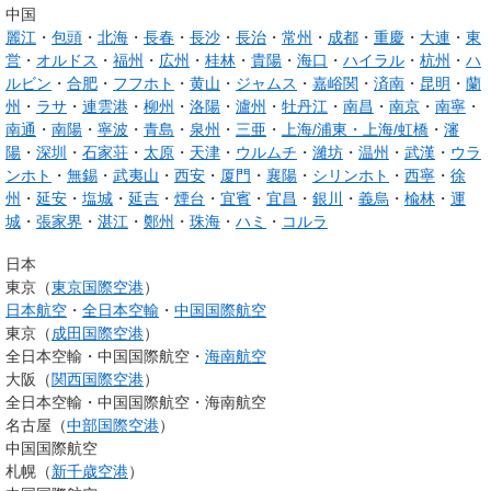
中国
麗江
・
包頭
・
北海
・
長春
・
長沙
・
長治
・
常州
・
成都
・
重慶
・
大連
・
東
営
・
オルドス
・
福州
・
広州
・
桂林
・
貴陽
・
海口
・
ハイラル
・
杭州
・
ハ
ルビン
・
合肥
・
フフホト
・
黄山
・
ジャムス
・
嘉峪関
・
済南
・
昆明
・
蘭
州
・
ラサ
・
連雲港
・
柳州
・
洛陽
・
瀘州
・
牡丹江
・
南昌
・
南京
・
南寧
・
南通
・
南陽
・
寧波
・
青島
・
泉州
・
三亜
・
上海/浦東・上海/虹橋
・
瀋
陽
・
深圳
・
石家荘
・
太原
・
天津
・
ウルムチ
・
濰坊
・
温州
・
武漢
・
ウラ
ンホト
・
無錫
・
武夷山
・
西安
・
厦門
・
襄陽
・
シリンホト
・
西寧
・
徐
州
・
延安
・
塩城
・
延吉
・
煙台
・
宜賓
・
宜昌
・
銀川
・
義烏
・
楡林
・
運
城
・
張家界
・
湛江
・
鄭州
・
珠海
・
ハミ
・
コルラ
日本
東京（
東京国際空港
）
日本航空
・
全日本空輸
・
中国国際航空
東京（
成田国際空港
）
全日本空輸・中国国際航空・
海南航空
大阪（
関西国際空港
）
全日本空輸・中国国際航空・海南航空
名古屋（
中部国際空港
）
中国国際航空
札幌（
新千歳空港
）