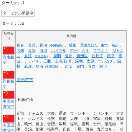
ターミナル1
ターミナル閉鎖中
ターミナル2
航空会
目的地
社
長春
、
長沙
、
長治
、
成都
、
重慶/江北
、
東営
、
福州
、
（
中国語版
）
広州
、
貴陽
、
海口
、
ハイラル
、
杭州
、
合肥
、
フフホト
、
ジャム
ス
、
九江
、
昆明
、
蘭州
、
満洲里
、
牡丹江
、
南京
、
寧
（
中国語版
）
海南航
波
、
チチハル
、
三亜
、
上海/虹橋
、
深圳
、
太原
、
ウルムチ
、
温
空
州
、
武漢
、
烏海
、
西安
、
廈門
、
宜昌
、
銀川
（
中国語版
）
徳宏/芒市
祥鵬航
空
上海/虹橋
中国東
方航空
延吉、ジャムス、大慶、通遼、ウランホト、シリンホト、フフ
ホト、オルドス、延安、綿陽、大理、北海、宜昌、柳州、井岡
山、贛州、黄山、合肥、常州、塩城、揚州、台州、景徳鎮、阜
中国国
陽、長治、衝陽、張家界、宜賓、十堰、西昌、九元コルラ、哈
際航空