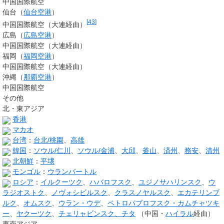
中国国際航空
仙台（
仙台空港
）
[
43
]
中国国際航空（大連経由）
広島（
広島空港
）
中国国際航空（大連経由）
福岡（
福岡空港
）
中国国際航空（大連経由）
沖縄（
那覇空港
）
中国国際航空
その他
北・東アジア
香港
マカオ
台湾
：
台北/桃園
、
高雄
韓国
：
ソウル/仁川
、
ソウル/金浦
、
大邱
、
釜山
、
済州
、
務安
、
清州
北朝鮮
：
平壌
モンゴル
：
ウランバートル
ロシア
：
イルクーツク
、
ハバロフスク
、
ユジノサハリンスク
、
ウ
ラジオストク
、
ノヴォシビルスク
、
クラスノヤルスク
、
エカテリンブ
ルク
、
オムスク
、
ウラン・ウデ
、
ペトロパブロフスク・カムチャツキ
ー
、
ヤクーツク
、
チェリャビンスク
、チタ
（中国・
ハイラル
経由）
東南アジア