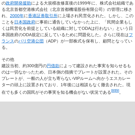
の
政府開発援助
による大規模改修直後の1999年に、株式会社組織であ
る北京首都空港株式会社（北京首都機場股份有限公司）の管理に移さ
れ、
2000年
に
香港証券取引所
に上場され民営化された。しかし、この
ことを
日本国政府
に事前に通告していなかった上に、「民間企業もし
くは民営化を前提としている組織に対してODAは行わない」という日
本国政府のODA規定に反しているために問題化した。さらに現在は
フ
ランス
の
パリ空港公団
（ADP）が一部株式を保有し、顧問となってい
る。
その他
建設当初、約300億円の
円借款
によって建設された事実を知らせるも
のは一切なかったため、日本側の指摘でプレートが設置された。その
プレートが、一般の人が立ち寄らないVIPルームへ向かうエスカレー
ターの頭上に設置されており、1年後には相談もなく撤去された。現
[
8
]
[
9
]
在でも多くの国民がその事実を知る機会がない状況である
。