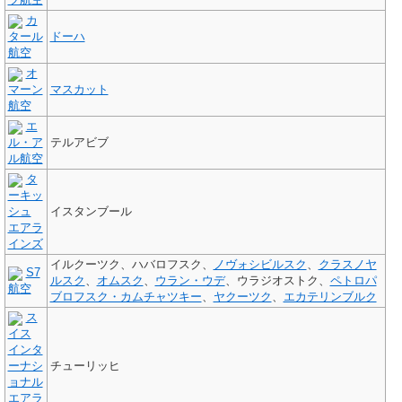
ツ航空
カ
タール
ドーハ
航空
オ
マーン
マスカット
航空
エ
ル・ア
テルアビブ
ル航空
タ
ーキッ
シュ
イスタンブール
エアラ
インズ
イルクーツク、ハバロフスク、
ノヴォシビルスク
、
クラスノヤ
S7
ルスク
、
オムスク
、
ウラン・ウデ
、ウラジオストク、
ペトロパ
航空
ブロフスク・カムチャツキー
、
ヤクーツク
、
エカテリンブルク
ス
イス
インタ
ーナシ
チューリッヒ
ョナル
エアラ