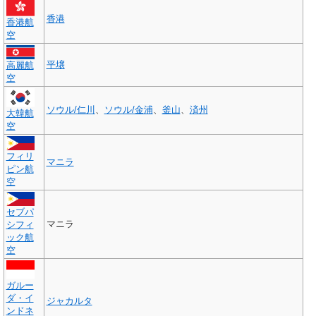
香港
香港航
空
平壌
高麗航
空
ソウル/仁川
、
ソウル/金浦
、
釜山
、
済州
大韓航
空
フィリ
マニラ
ピン航
空
セブパ
マニラ
シフィ
ック航
空
ガルー
ダ・イ
ジャカルタ
ンドネ