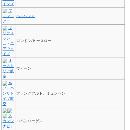
インズ
フ
ィンエ
ヘルシンキ
アー
ブ
リティ
ッシ
ロンドン/ヒースロー
ュ・エ
アウェ
イズ
オ
ースト
ウィーン
リア航
空
ル
フトハ
ンザド
フランクフルト、ミュンヘン
イツ航
空
ス
カンジ
コペンハーゲン
ナビア