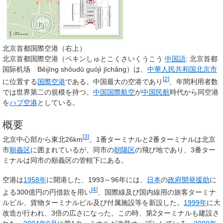
北京首都国際空港（右上）
北京首都国際空港
（ペキンしゅとこくさいくうこう
中国語
:
北京首都
国际机场
Běijīng shǒudū guójì jīchǎng）は、
中華人民共和国
北京市
[
2
]
に位置する
国際空港
である。中国最大の空港であり
、年間利用者数
では世界第二の規模を持つ。
中国国際航空
が
中国民航
時代から同空港
を
ハブ空港
としている。
概要
[
3
]
北京中心部から東北26km
。1番ターミナルと2番ターミナルは北京
市
順義区
に囲まれているが、同市の
朝陽区
の飛び地であり、3番ター
ミナルは同市の順義区の管轄下にある。
空港は
1958年
に開港した、1993～96年には、
日本
の
政府開発援助
に
[
4
]
よる300億円の円借款を用い
、国際線及び国内線用の旅客ターミナ
ルビル、貨物ターミナルビル及び付属施設等を新設した。
1999年
に大
改造が行われ、3倍の広さになった。この時、第2ターミナルも建設さ