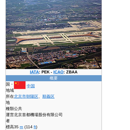
IATA
: PEK -
ICAO
: ZBAA
概要
国・
中国
地域
所在
北京市
朝陽区
、
順義区
地
種類
公共
運営
北京首都機場股份有限公司
者
標高
35
m
(114
ft
)