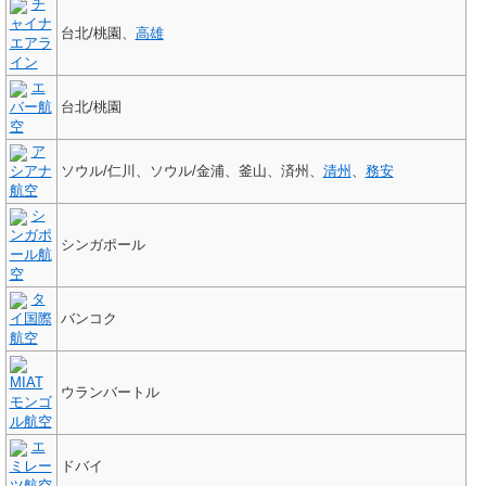
チ
ャイナ
台北/桃園、
高雄
エアラ
イン
エ
バー航
台北/桃園
空
ア
シアナ
ソウル/仁川、ソウル/金浦、釜山、済州、
清州
、
務安
航空
シ
ンガポ
シンガポール
ール航
空
タ
イ国際
バンコク
航空
MIAT
ウランバートル
モンゴ
ル航空
エ
ミレー
ドバイ