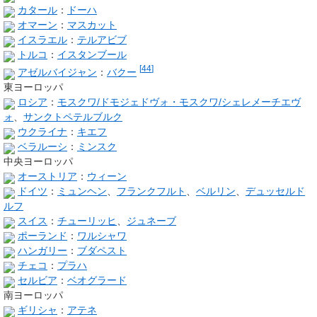
カタール
：
ドーハ
オマーン
：
マスカット
イスラエル
：
テルアビブ
トルコ
：
イスタンブール
[
44
]
アゼルバイジャン
：
バクー
東ヨーロッパ
ロシア
：
モスクワ/ドモジェドヴォ・モスクワ/シェレメーチエヴ
ォ
、
サンクトペテルブルク
ウクライナ
：
キエフ
ベラルーシ
：
ミンスク
中央ヨーロッパ
オーストリア
：
ウィーン
ドイツ
：
ミュンヘン
、
フランクフルト
、
ベルリン
、
デュッセルド
ルフ
スイス
：
チューリッヒ
、
ジュネーブ
ポーランド
：
ワルシャワ
ハンガリー
：
ブダペスト
チェコ
：
プラハ
セルビア
：
ベオグラード
南ヨーロッパ
ギリシャ
：
アテネ