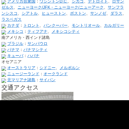
アメリカ合衆国
：
ワシントンD.C.
、
シカゴ
、
デトロイト
、
ロサン
ゼルス
、
ニューヨーク/JFK・ニューヨーク/ニューアーク
、
サンフラ
ンシスコ
、
シアトル
、
ヒューストン
、
ボストン
、
サンノゼ
、
ダラス
、
ラスベガス
カナダ
：
トロント
、
バンクーバー
、
モントリオール
、
カルガリー
メキシコ
：
ティフアナ
、
メキシコシティ
南アメリカ・西インド諸島
ブラジル
：
サンパウロ
パナマ
：
パナマシティ
キューバ
：
ハバナ
オセアニア
オーストラリア
：
シドニー
、
メルボルン
ニュージーランド
：
オークランド
北マリアナ諸島
：
サイパン
交通アクセス