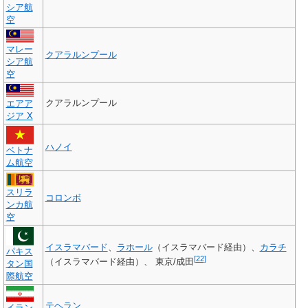
シア航
空
マレー
クアラルンプール
シア航
空
クアラルンプール
エアア
ジア X
ハノイ
ベトナ
ム航空
スリラ
コロンボ
ンカ航
空
イスラマバード
、
ラホール
（イスラマバード経由）、
カラチ
パキス
[
22
]
（イスラマバード経由）、 東京/成田
タン国
際航空
テヘラン
イラン