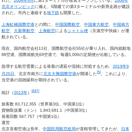
れた。
2004年
9月
に第1ターミナルが改装オープンしている。
2008年
北京オリンピック
に備え、5階建ての第3ターミナルや新滑走路が建設
された。市内と連絡する
地下鉄
も開業した。
上海虹橋国際空港
との間に、
中国国際航空
、
中国東方航空
、
中国南方
航空
、
大新華航空
、
上海航空
による
シャトル便
（京滬空中快線）が運
航されている。
現在、国内航空会社11社、国際航空会社55社が乗り入れ、国内就航地
88空港、国際就航先69空港で、毎週5,000の定期便が出航している。
急増する航空需要による発着の遅延や混雑に対処するため、
2019年
9
[
5
]
月25日
、北京市南方に
北京大興国際空港
が開港した
。これにより、
当空港の混雑緩和が期待されている。
[
6
]
[
7
]
統計（
2013年
）
旅客数 83,712,355（世界第3位、中国第1位）
貨物取扱量（トン） 1,843,681.1（中国第3位）
発着回数 567,757（中国第1位）
運営
北京首都空港は長年、
中国民用航空総局
が直轄管理してきたが、
日本