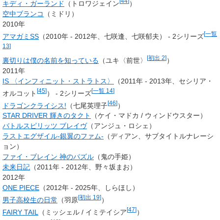
[
44
]
キディ・ガーランド
（トロワジェイン
）
空中ブランコ
（ミドリ）
2010年
[
一覧
アマガミSS
（2010年 - 2012年、
七咲逢
、七咲郁夫） - 2シリーズ
13
]
[
初出 2
]
裏切りは僕の名前を知っている
（ユキ〈前世〉
）
2011年
IS 〈インフィニット・ストラトス〉
（2011年 - 2013年、
セシリア・
[
45
]
[
一覧 14
]
オルコット
） - 2シリーズ
[
46
]
ドラゴンクライシス!
（七尾英理子
）
STAR DRIVER 輝きのタクト
（ケイ・マドカ / ウィンドウスター）
バトルスピリッツ ブレイヴ
（アンジュ・ロシェ）
ラストエグザイル-銀翼のファム-
（ディアン、サブタイトルナレーシ
ョン）
ファイ・ブレイン 神のパズル
（鬼の手姫）
未来日記
（2011年 - 2012年、
野々坂まお
）
2012年
ONE PIECE
（2012年 - 2025年、しらほし）
[
初出 19
]
男子高校生の日常
（
羽原
）
[
47
]
FAIRY TAIL
（ミッシェル / イミテイシア
）