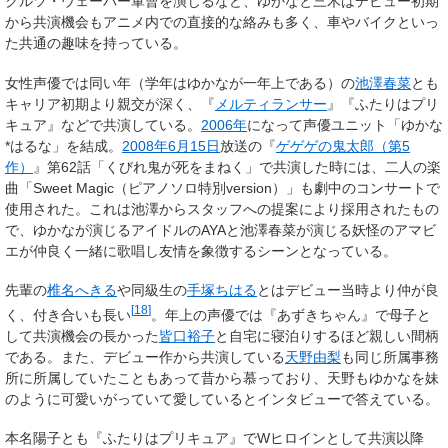
クルツ・ウェーバー軍曹を演じるなど、ゆかなと三木はデビュー初期
から共演機会もアニメ内での直接的な絡みも多く、車やバイクといっ
た共通の趣味を持っている。
女性声優では同い年（学年はゆかなが一年上である）の
池澤春菜
とも
キャリア初期より親交が深く、『
メルティランサー
』『ふたりはプリ
キュア』などで共演している。
2006年
になって声優ユニット「ゆかな
*はるな」を結成。
2008年
6月15日
放送の『
ゲゲゲの鬼太郎（第5
作）
』第62話「くびれ鬼が死をまねく」で共演した時には、二人の楽
曲「Sweet Magic（ピアノソロ特別version）」も劇中のコンサートで
使用された。これは池澤からスタッフへの提案により採用されたもの
で、ゆかなが演じるアイドルのAYAと池澤春菜が演じる妖怪のアマビ
エが仲良く一緒に歌唱し友情を象徴するシーンとなっている。
先輩の
椎名へきる
や同級生の
手塚ちはる
とはデビュー当時より仲が良
[
18
]
く、付き合いも長い
。年上の声優では『あずきちゃん』で母子と
して共演機会の長かった
皆口裕子
と自宅に寝泊りするほど親しい間柄
である。また、デビュー作から共演している
天野由梨
も同じ所属事務
所に所属していたこともあって昔から慕っており、天野もゆかなを妹
のように可愛いがっていて愛しているとインタビューで答えている。
本名陽子とも『ふたりはプリキュア』でWヒロインとして共演以降