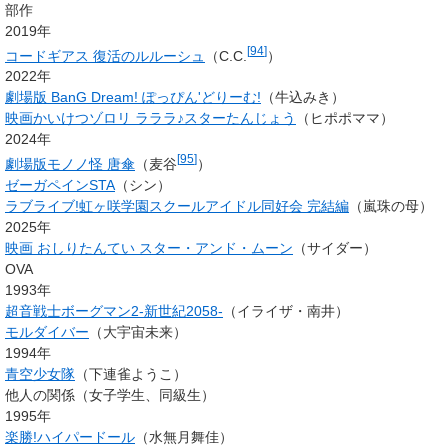
部作
2019年
[
94
]
コードギアス 復活のルルーシュ
（
C.C.
）
2022年
劇場版 BanG Dream! ぽっぴん'どりーむ!
（牛込みき）
映画かいけつゾロリ ラララ♪スターたんじょう
（ヒポポママ）
2024年
[
95
]
劇場版モノノ怪 唐傘
（麦谷
）
ゼーガペインSTA
（シン）
ラブライブ!虹ヶ咲学園スクールアイドル同好会 完結編
（嵐珠の母）
2025年
映画 おしりたんてい スター・アンド・ムーン
（サイダー）
OVA
1993年
超音戦士ボーグマン2-新世紀2058-
（イライザ・南井）
モルダイバー
（
大宇宙未来
）
1994年
青空少女隊
（下連雀ようこ）
他人の関係（女子学生、同級生）
1995年
楽勝!ハイパードール
（
水無月舞佳
）