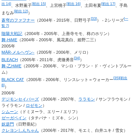
出 14
]
[
初出 15
]
[
初出 16
]
[
初出 17
]
、水野薫子
、上宮桃子
、土田有夏
、手島
[
初出 12
]
まなみ
）
[
33
]
[
一
蒼穹のファフナー
（2004年 - 2015年、日野弓子
） - 2シリーズ
覧 7
]
陰陽大戦記
（2004年 - 2005年、
上善寺モモ
、柊のホリン）
舞-HiME
（2004年 - 2005年、風花真白、姫野二三）
2005年
MÄR-メルヘヴン-
（2005年 - 2006年、メリロ）
[
34
]
BLEACH
（2005年 - 2011年、虎徹勇音
）
舞-乙HiME
（2005年 - 2006年、
マシロ・ブラン・ド・ヴィントブルー
ム
）
[
35
]
[
初出
BLACK CAT
（2005年 - 2006年、
リンスレット＝ウォーカー
8
]
）
2006年
デジモンセイバーズ
（2006年 - 2007年、
ララモン
/
サンフラウモン
/
ライラモン
/
ロゼモン
）
シムーン
（ドミヌーラ、エリー / エリフ）
ゼーガペイン
（タチバナ・ミズキ、シン）
妖逆門
（日野亜紀）
クレヨンしんちゃん
（2006年 - 2017年、モエミ、白井ユキ / 雪女）