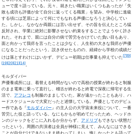
ューで度々語っている。元々、就きたい職業はいくつもあったが「失
敗も成功も評価が全て自分に返ってくる職業」を望み、中学校に進級
する頃には芝居によって何にでもなれる声優になろうと決心してい
た。しかし、なかなか両親には言い出せず、その旨を伝えたところ猛
反対され、学業に絶対に影響させない約束をすることでようやく許さ
れた。それまで、親には自分の病で苦労をかけていた負い目もあり、
面と向かって我侭を言ったことは少なく、人生初の大きな我侭が声優
になることだったという。説き伏せたものの、経緯から学校の成績だ
[
7
]
[
9
]
けは落とすわけにはいかず、デビュー初期は仕事量も抑えていた
[
19
]
[
20
]
[
21
]
[
14
]
。
モルダイバー
声優養成所には、着替える時間がないので高校の授業が終わると制服
のまま電車に乗って直行し、稽古が終わると終電で深夜に帰宅する生
活で、
アフレコ
も制服のまましていた。家が遠かったこともあり、ハ
ードスケジュールで大変だったと述懐している。声優としてのデビュ
ー作である『
モルダイバー
』の主人公の大宇宙未来役について、一番
苦労した役と語っている。なにもかもが初めてだったため、ヘッドホ
ンのジャックをどこに入れるか分からず、
アドリブ
もできない状態だ
ったという。周囲の共演者は全員が神様に見えて、みんなにはできる
ことが自分だけできないまま終わってしまい、悔しかったとも語って