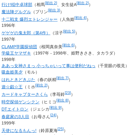
[
初出 2
]
[
初出 2
]
行け!稲中卓球部
（相馬
、女生徒A
）
[
初出 3
]
魔法陣グルグル
（プリン
）
[
初出 4
]
十二戦支 爆烈エトレンジャー
（人魚姫
）
1996年
[
初出 5
]
ゲゲゲの鬼太郎（第4作）
（涼子
）
1997年
[
初出 6
]
CLAMP学園探偵団
（桜岡真奈美
）
学級王ヤマザキ
（1997年 - 1998年、
姫野きさき
、タカラダ）
1998年
ああっ女神さまっ 小っちゃいって事は便利だねっ
（千里眼の覗見）
吸血姫美夕
（モル）
[
初出 7
]
はれときどきぶた
（春の妖精
）
[
初出 2
]
遊☆戯☆王
（
ミホ
）
[
23
]
カードキャプターさくら
（
李苺鈴
）
[
初出 8
]
時空探偵ゲンシクン
（ヒミコ
）
[
初出 9
]
DTエイトロン
（ジェシカ
）
[
24
]
春庭家の3人目
（お母さん
）
1999年
[
25
]
天使になるもんっ!
（
鈴原夏海
）