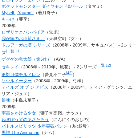
ポケットモンスター ダイヤモンド&パール
（タマミ）
Myself
; Yourself
（若月冴子）
もっけ
（亜季）
2008年
ロザリオとバンパイア
（蛍糸）
我が家のお稲荷さま。
（
天狐空幻
〈
女
〉）
ドルアーガの塔 シリーズ
（2008年 - 2009年、サキュバス） - 2シリー
[
一覧 11
]
ズ
ゲゲゲの鬼太郎（第5作）
（AYA）
[
一覧 12
]
セキレイ
（2008年 - 2010年、
風花
） - 2シリーズ
[
43
]
絶対可憐チルドレン
（
蕾見不二子
）
ソウルイーター
（2008年 - 2009年、
弓梓
）
テイルズ オブ ジ アビス
（2008年 - 2009年、
ティア・グランツ
、ユ
リア・ジュエ）
銀魂
（中島未華子）
2009年
宇宙をかける少女
（
獅子堂高嶺
、ナツメ）
ねぎぼうずのあさたろう
（にんにくのおしの）
バトルスピリッツ 少年突破バシン
（Jの叔母）
黒神 The Animation
（ナム）