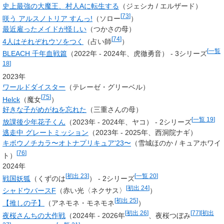
史上最強の大魔王、村人Aに転生する
（ジェシカ / エルザード）
[
73
]
咲う アルスノトリア すんっ!
（ソロー
）
最近雇ったメイドが怪しい
（つかさの母）
[
74
]
4人はそれぞれウソをつく
（占い師
）
[
一覧
BLEACH 千年血戦篇
（2022年 - 2024年、虎徹勇音） - 3シリーズ
18
]
2023年
ワールドダイスター
（テレーゼ・グリーベル）
[
75
]
Helck
（魔女
）
好きな子がめがねを忘れた
（三重さんの母）
[
一覧 19
]
放課後少年花子くん
（2023年 - 2024年、ヤコ） - 2シリーズ
逃走中 グレートミッション
（2023年 - 2025年、
西洞院ナギ
）
キボウノチカラ〜オトナプリキュア'23〜
（雪城ほのか / キュアホワイ
[
76
]
ト）
2024年
[
初出 23
]
[
一覧 20
]
戦国妖狐
（くずのは
） - 2シリーズ
[
初出 24
]
シャドウバースF
（赤い光〈ネクサス〉
）
[
初出 25
]
【推しの子】
（アネモネ・モネモネ
）
[
初出 26
]
[
77
]
[
初出
夜桜さんちの大作戦
（2024年 - 2026年
、夜桜つぼみ