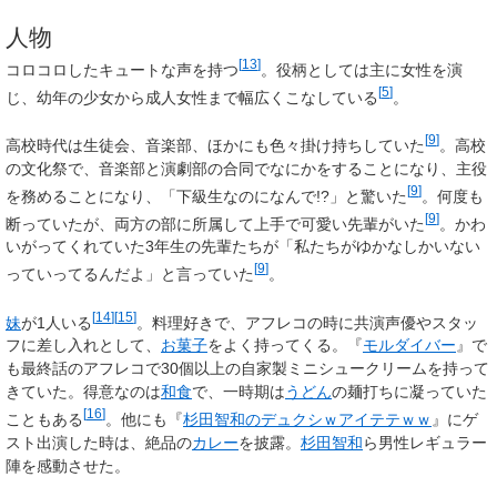
人物
[
13
]
コロコロしたキュートな声を持つ
。役柄としては主に女性を演
[
5
]
じ、幼年の少女から成人女性まで幅広くこなしている
。
[
9
]
高校時代は生徒会、音楽部、ほかにも色々掛け持ちしていた
。高校
の文化祭で、音楽部と演劇部の合同でなにかをすることになり、主役
[
9
]
を務めることになり、「下級生なのになんで!?」と驚いた
。何度も
[
9
]
断っていたが、両方の部に所属して上手で可愛い先輩がいた
。かわ
いがってくれていた3年生の先輩たちが「私たちがゆかなしかいない
[
9
]
っていってるんだよ」と言っていた
。
[
14
]
[
15
]
妹
が1人いる
。料理好きで、アフレコの時に共演声優やスタッ
フに差し入れとして、
お菓子
をよく持ってくる。『
モルダイバー
』で
も最終話のアフレコで30個以上の自家製ミニシュークリームを持って
きていた。得意なのは
和食
で、一時期は
うどん
の麺打ちに凝っていた
[
16
]
こともある
。他にも『
杉田智和のデュクシｗアイテテｗｗ
』にゲ
スト出演した時は、絶品の
カレー
を披露。
杉田智和
ら男性レギュラー
陣を感動させた。