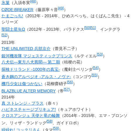
[
48
]
氷菓
（
入須冬実
）
[
49
]
CØDE:BREAKER
（藤原寧々音
）
たまごっち!
（2012年 - 2014年、
ひめスペっち
、はくばんこ先生） - 4
シリーズ
[
50
]
[
51
]
聖闘士星矢Ω
（2012年 - 2013年、パラドクス
、インテグラ
[
52
]
）
2013年
THE UNLIMITED 兵部京介
（蕾見不二子）
[
53
]
銀河機攻隊 マジェスティックプリンス
（ルティエル
）
八犬伝―東方八犬異聞― 第二期
（桔梗の花）
[
54
]
探検ドリランド -1000年の真宝-
（
魔剣士ベリンダ
）
[
55
]
蒼き鋼のアルペジオ -アルス・ノヴァ-
（
コンゴウ
）
[
56
]
機巧少女は傷つかない
（花柳齋硝子
）
[
57
]
BLAZBLUE ALTER MEMORY
（帝
）
2014年
真 ストレンジ・プラス
（奈々）
ハピネスチャージプリキュア!
（キュアホワイト）
クロスアンジュ 天使と竜の輪舞
（2014年 - 2015年、エマ・ブロンソ
[
58
]
ン、リィザ・ランドッグ
、ガイドロボ）
[
59
]
繰繰れ! コックリさん
（タマ
）