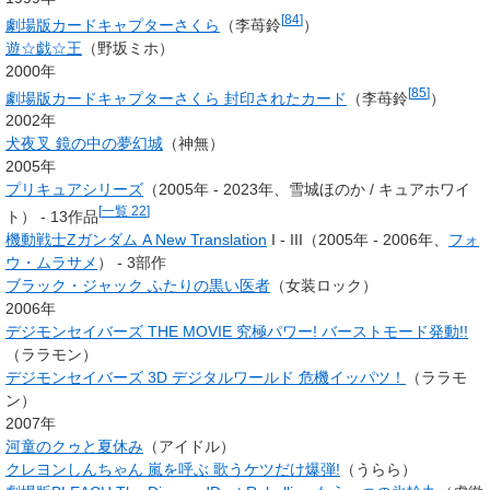
[
84
]
劇場版カードキャプターさくら
（李苺鈴
）
遊☆戯☆王
（野坂ミホ）
2000年
[
85
]
劇場版カードキャプターさくら 封印されたカード
（李苺鈴
）
2002年
犬夜叉 鏡の中の夢幻城
（神無）
2005年
プリキュアシリーズ
（2005年 - 2023年、
雪城ほのか
/
キュアホワイ
[
一覧 22
]
ト
） - 13作品
機動戦士Ζガンダム A New Translation
I - III（2005年 - 2006年、
フォ
ウ・ムラサメ
） - 3部作
ブラック・ジャック ふたりの黒い医者
（女装ロック）
2006年
デジモンセイバーズ THE MOVIE 究極パワー! バーストモード発動!!
（ララモン）
デジモンセイバーズ 3D デジタルワールド 危機イッパツ！
（ララモ
ン）
2007年
河童のクゥと夏休み
（アイドル）
クレヨンしんちゃん 嵐を呼ぶ 歌うケツだけ爆弾!
（うらら）