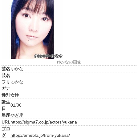
ゆかなの画像
芸名
ゆかな
芸名
フリ
ゆかな
ガナ
性別
女性
誕生
01/06
日
星座
やぎ座
URL
https
://sigma7.co.jp/actors/yukana
ブロ
グ
https
://ameblo.jp/from-yukana/