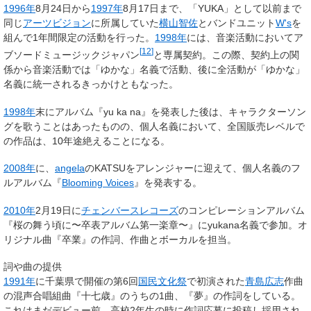
1996年
8月24日から
1997年
8月17日まで、「YUKA」として以前まで
同じ
アーツビジョン
に所属していた
横山智佐
とバンドユニット
W's
を
組んで1年間限定の活動を行った。
1998年
には、音楽活動においてア
[
12
]
ブソードミュージックジャパン
と専属契約。この際、契約上の関
係から音楽活動では「ゆかな」名義で活動、後に全活動が「ゆかな」
名義に統一されるきっかけともなった。
1998年
末にアルバム『yu ka na』を発表した後は、キャラクターソン
グを歌うことはあったものの、個人名義において、全国販売レベルで
の作品は、10年途絶えることになる。
2008年
に、
angela
のKATSUをアレンジャーに迎えて、個人名義のフ
ルアルバム『
Blooming Voices
』を発表する。
2010年
2月19日に
チェンバースレコーズ
のコンピレーションアルバム
『桜の舞う頃に〜卒表アルバム第一楽章〜』にyukana名義で参加。オ
リジナル曲『卒業』の作詞、作曲とボーカルを担当。
詞や曲の提供
1991年
に千葉県で開催の第6回
国民文化祭
で初演された
青島広志
作曲
の混声合唱組曲『十七歳』のうちの1曲、『夢』の作詞をしている。
これはまだデビュー前、高校2年生の時に作詞応募に投稿し採用され