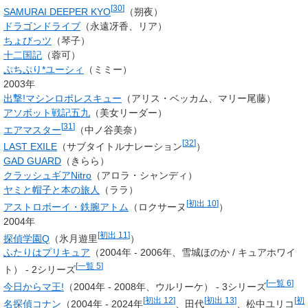
[
30
]
SAMURAI DEEPER KYO
（朔夜）
ドラゴンドライブ
（永遠冴香、リア）
ちょびっツ
（琴子）
十二国記
（蓉可）
ぷちぷり*ユーシィ
（ミミー）
2003年
出撃!マシンロボレスキュー
（
アリス・ベッカム
、マリー尾藤）
アソボット戦記五九
（美女リーダー）
[
31
]
エアマスター
（
中ノ谷美奈
）
[
32
]
LAST EXILE
（サブタイトルナレーション
）
GAD GUARD
（きらら）
クラッシュギアNitro
（アロラ・シャンディ）
ヤミと帽子と本の旅人
（ララ）
[
初出 10
]
アストロボーイ・鉄腕アトム
（ロクサーヌ
）
2004年
[
初出 11
]
探偵学園Q
（氷月遊里
）
ふたりはプリキュア
（2004年 - 2006年、
雪城ほのか
/
キュアホワイ
[
一覧 5
]
ト
） - 2シリーズ
[
一覧 6
]
今日からマ王!
（2004年 - 2008年、ウルリーケ） - 3シリーズ
[
初出 12
]
[
初出 13
]
[
初
名探偵コナン
（2004年 - 2024年
、田代
、松中ユリコ