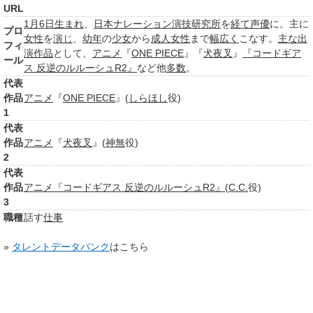
URL
1月6日
生まれ
、
日本ナレーション演技研究所
を
経て
声優
に。主に
プロ
女性
を
演じ
、
幼年
の
少女
から
成人
女性
まで
幅広く
こなす。
主な出
フィ
演作品
として、
アニメ
『
ONE PIECE
』『
犬夜叉
』
『コードギア
ール
ス 反逆のルルーシュR2』
など他
多数
。
代表
作品
アニメ
『
ONE PIECE
』(
しらほし
役)
1
代表
作品
アニメ
『
犬夜叉
』(
神無
役)
2
代表
作品
アニメ
『コードギアス 反逆のルルーシュR2』
(
C.C.
役)
3
職種
話す
仕事
»
タレントデータバンク
はこちら