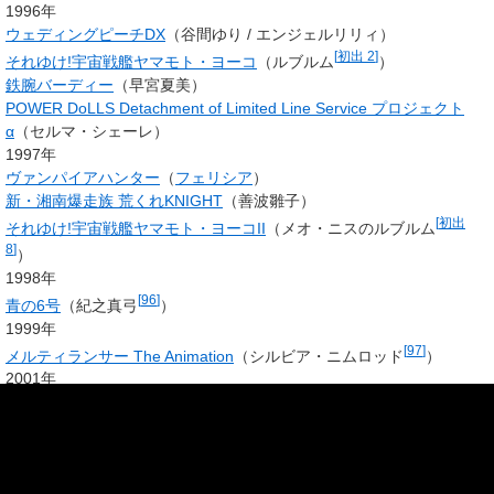
1996年
ウェディングピーチDX
（
谷間ゆり
/
エンジェルリリィ
）
[
初出 2
]
それゆけ!宇宙戦艦ヤマモト・ヨーコ
（ルブルム
）
鉄腕バーディー
（早宮夏美）
POWER DoLLS Detachment of Limited Line Service プロジェクト
α
（セルマ・シェーレ）
1997年
ヴァンパイアハンター
（
フェリシア
）
新・湘南爆走族 荒くれKNIGHT
（善波雛子）
[
初出
それゆけ!宇宙戦艦ヤマモト・ヨーコII
（メオ・ニスのルブルム
8
]
）
1998年
[
96
]
青の6号
（
紀之真弓
）
1999年
[
97
]
メルティランサー The Animation
（
シルビア・ニムロッド
）
2001年
めだかの学校
（猫子さん）
2006年
フルメタル・パニック! The Second Raid 特別版OVA
（
テレサ・テス
タロッサ
）