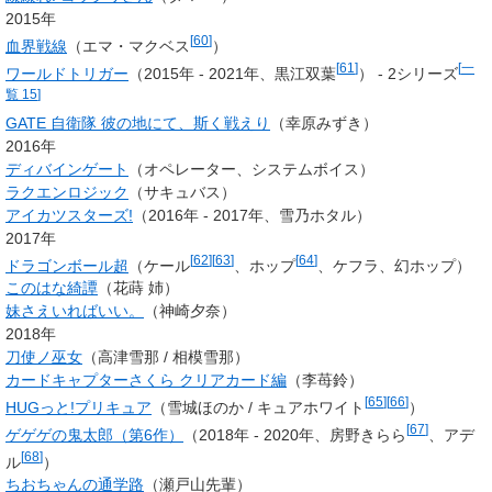
2015年
[
60
]
血界戦線
（エマ・マクベス
）
[
61
]
[
一
ワールドトリガー
（2015年 - 2021年、黒江双葉
） - 2シリーズ
覧 15
]
GATE 自衛隊 彼の地にて、斯く戦えり
（幸原みずき）
2016年
ディバインゲート
（オペレーター、システムボイス）
ラクエンロジック
（サキュバス）
アイカツスターズ!
（2016年 - 2017年、雪乃ホタル）
2017年
[
62
]
[
63
]
[
64
]
ドラゴンボール超
（ケール
、ホップ
、ケフラ、幻ホップ）
このはな綺譚
（花蒔 姉）
妹さえいればいい。
（神崎夕奈）
2018年
刀使ノ巫女
（高津雪那 / 相模雪那）
カードキャプターさくら クリアカード編
（李苺鈴）
[
65
]
[
66
]
HUGっと!プリキュア
（雪城ほのか / キュアホワイト
）
[
67
]
ゲゲゲの鬼太郎（第6作）
（2018年 - 2020年、房野きらら
、アデ
[
68
]
ル
）
ちおちゃんの通学路
（瀬戸山先輩）