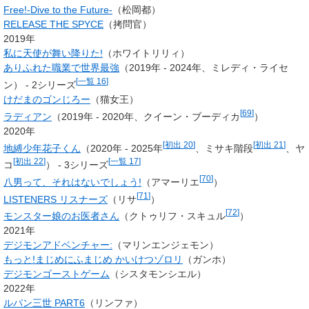
Free!-Dive to the Future-
（松岡都）
RELEASE THE SPYCE
（拷問官）
2019年
私に天使が舞い降りた!
（ホワイトリリィ）
ありふれた職業で世界最強
（2019年 - 2024年、ミレディ・ライセ
[
一覧 16
]
ン） - 2シリーズ
けだまのゴンじろー
（猫女王）
[
69
]
ラディアン
（2019年 - 2020年、クイーン・ブーディカ
）
2020年
[
初出 20
]
[
初出 21
]
地縛少年花子くん
（2020年 - 2025年
、ミサキ階段
、ヤ
[
初出 22
]
[
一覧 17
]
コ
） - 3シリーズ
[
70
]
八男って、それはないでしょう!
（アマーリエ
）
[
71
]
LISTENERS リスナーズ
（リサ
）
[
72
]
モンスター娘のお医者さん
（クトゥリフ・スキュル
）
2021年
デジモンアドベンチャー:
（マリンエンジェモン）
もっと!まじめにふまじめ かいけつゾロリ
（ガンホ）
デジモンゴーストゲーム
（シスタモンシエル）
2022年
ルパン三世 PART6
（リンファ）