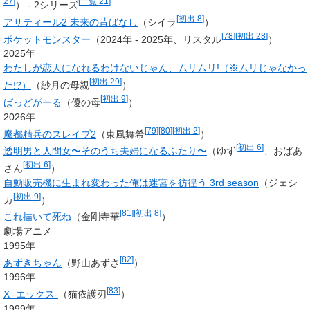
27
]
[
一覧 21
]
） - 2シリーズ
[
初出 8
]
アサティール2 未来の昔ばなし
（シイラ
）
[
78
]
[
初出 28
]
ポケットモンスター
（2024年 - 2025年、リスタル
）
2025年
わたしが恋人になれるわけないじゃん、ムリムリ!（※ムリじゃなかっ
[
初出 29
]
た!?）
（紗月の母親
）
[
初出 9
]
ばっどがーる
（優の母
）
2026年
[
79
]
[
80
]
[
初出 2
]
魔都精兵のスレイブ2
（
東風舞希
）
[
初出 6
]
透明男と人間女〜そのうち夫婦になるふたり〜
（ゆず
、おばあ
[
初出 6
]
さん
）
自動販売機に生まれ変わった俺は迷宮を彷徨う 3rd season
（ジェシ
[
初出 9
]
カ
）
[
81
]
[
初出 8
]
これ描いて死ね
（金剛寺華
）
劇場アニメ
1995年
[
82
]
あずきちゃん
（
野山あずさ
）
1996年
[
83
]
X -エックス-
（猫依護刃
）
1999年