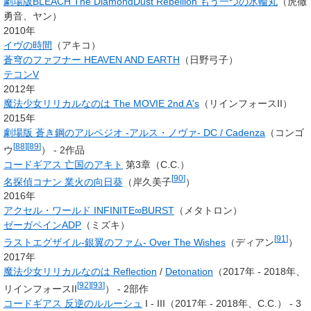
劇場版BLEACH The DiamondDust Rebellion もう一つの氷輪丸
（虎徹
勇音、ヤン）
2010年
イヴの時間
（
アキコ
）
蒼穹のファフナー HEAVEN AND EARTH
（日野弓子）
テコンV
2012年
魔法少女リリカルなのは The MOVIE 2nd A's
（リインフォースII）
2015年
劇場版 蒼き鋼のアルペジオ -アルス・ノヴァ- DC / Cadenza
（
コンゴ
[
88
]
[
89
]
ウ
） - 2作品
コードギアス 亡国のアキト
第3章（C.C.）
[
90
]
名探偵コナン 業火の向日葵
（岸久美子
）
2016年
アクセル・ワールド INFINITE∞BURST
（メタトロン）
ゼーガペインADP
（ミズキ）
[
91
]
ラストエグザイル-銀翼のファム- Over The Wishes
（ディアン
）
2017年
魔法少女リリカルなのは Reflection
/
Detonation
（2017年 - 2018年、
[
92
]
[
93
]
リインフォースII
） - 2部作
コードギアス 反逆のルルーシュ
I - III（2017年 - 2018年、
C.C.
） - 3