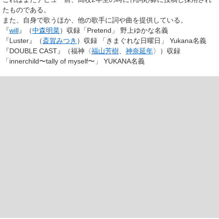
たものである。
また、自身で歌うほか、他の歌手に詞や曲を提供している。
『
will
』（
中森明菜
）収録「Pretend」 野上ゆかな名義
『Luster』（
斎賀みつき
）収録 「きまぐれな日曜日」 Yukana名義
『DOUBLE CAST』（福神〈
福山芳樹
、
神奈延年
〉）収録
「innerchild〜tally of myself〜」 YUKANA名義