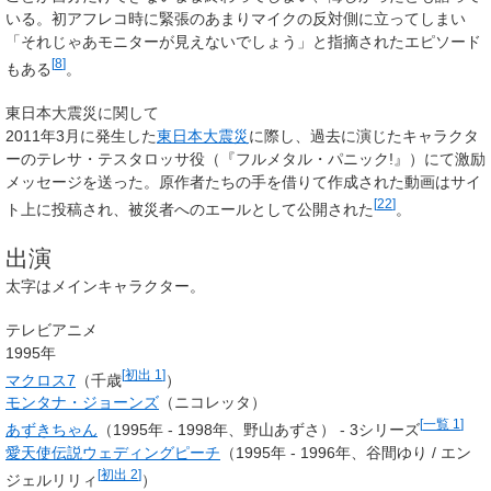
いる。初アフレコ時に緊張のあまりマイクの反対側に立ってしまい
「それじゃあモニターが見えないでしょう」と指摘されたエピソード
[
8
]
もある
。
東日本大震災に関して
2011年3月に発生した
東日本大震災
に際し、過去に演じたキャラクタ
ーのテレサ・テスタロッサ役（『フルメタル・パニック!』）にて激励
メッセージを送った。原作者たちの手を借りて作成された動画はサイ
[
22
]
ト上に投稿され、被災者へのエールとして公開された
。
出演
太字
はメインキャラクター。
テレビアニメ
1995年
[
初出 1
]
マクロス7
（千歳
）
モンタナ・ジョーンズ
（ニコレッタ）
[
一覧 1
]
あずきちゃん
（1995年 - 1998年、
野山あずさ
） - 3シリーズ
愛天使伝説ウェディングピーチ
（1995年 - 1996年、
谷間ゆり
/
エン
[
初出 2
]
ジェルリリィ
）