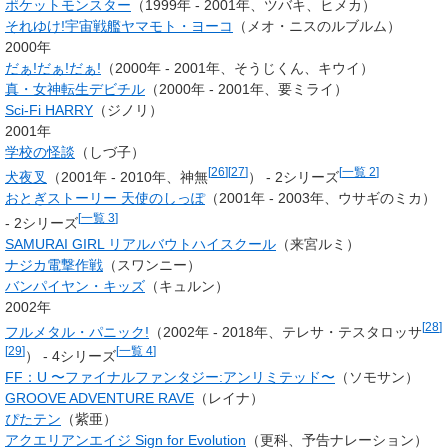
ポケットモンスター
（1999年 - 2001年、ツバキ、ヒメカ）
それゆけ!宇宙戦艦ヤマモト・ヨーコ
（メオ・ニスのルブルム）
2000年
だぁ!だぁ!だぁ!
（2000年 - 2001年、そうじくん、キウイ）
真・女神転生デビチル
（2000年 - 2001年、
要ミライ
）
Sci-Fi HARRY
（
ジノリ
）
2001年
学校の怪談
（しづ子）
[
26
]
[
27
]
[
一覧 2
]
犬夜叉
（2001年 - 2010年、神無
） - 2シリーズ
おとぎストーリー 天使のしっぽ
（2001年 - 2003年、
ウサギのミカ
）
[
一覧 3
]
- 2シリーズ
SAMURAI GIRL リアルバウトハイスクール
（来宮ルミ）
ナジカ電撃作戦
（スワンニー）
バンパイヤン・キッズ
（キュルン）
2002年
[
28
]
フルメタル・パニック!
（2002年 - 2018年、
テレサ・テスタロッサ
[
29
]
[
一覧 4
]
） - 4シリーズ
FF：U 〜ファイナルファンタジー:アンリミテッド〜
（ソモサン）
GROOVE ADVENTURE RAVE
（レイナ）
ぴたテン
（
紫亜
）
アクエリアンエイジ Sign for Evolution
（更科、予告ナレーション）