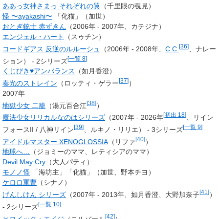
ああっ女神さまっ それぞれの翼
（千里眼の覗見）
怪 〜ayakashi〜
「化猫」（加世）
おとぎ銃士 赤ずきん
（2006年 - 2007年、カテジナ）
エンジェル・ハート
（スゥチン）
[
36
]
コードギアス 反逆のルルーシュ
（2006年 - 2008年、
C.C.
、ナレー
[
一覧 8
]
ション） - 2シリーズ
くじびき♥アンバランス
（如月香澄）
[
37
]
奏光のストレイン
（
ロッティ・ゲラー
）
2007年
[
38
]
地獄少女 二籠
（湯元百合江
）
[
初出 18
]
魔法少女リリカルなのはシリーズ
（2007年 - 2026年
、
リイン
[
39
]
[
一覧 9
]
フォースII
/ 八神リイン
、ルキノ・リリエ） - 3シリーズ
[
40
]
アイドルマスター XENOGLOSSIA
（リファ
）
地球へ…
（ジョミーのママ、レティシアのママ）
Devil May Cry
（大人パティ）
モノノ怪
「海坊主」「化猫」（
加世
、野本チヨ）
ケロロ軍曹
（シナノ）
[
41
]
げんしけん シリーズ
（2007年 - 2013年、如月香澄、大野加奈子
）
[
一覧 10
]
- 2シリーズ
[
42
]
ヒロイック・エイジ
（ニルバール
）