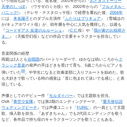
いう理由も語っている。改名後、2001年からの『
おとぎストーリー
天使のしっぽ
』（ウサギのミカ役）や、2002年からの『
フルメタル・
パニック!
』（テレサ・テスタロッサ役）で経歴を重ねた後、
2004年
には、
本名陽子
とのダブル主演作『
ふたりはプリキュア
』（雪城ほの
か/キュアホワイト役）が、幼年層を中心に人気を獲得した。以後も
『
コードギアス 反逆のルルーシュ
』（
C.C.
役）や『
我が家のお稲荷さ
ま。
』（天狐空幻役）などの作品で主要キャラクターを担当してい
る。
音楽関係の経歴
両親は2人とも
合唱団
のパートリーダーで、ゆかなは幼いころから
ク
ラシック音楽
の発声の手ほどきを受けて育ち、5歳ごろからピアノを
[
8
]
弾いていた
。中学生になると吹奏楽部に入りフルートを始めた。歌
も大好きで歌っている時の感覚は「音に包まれて泳いでる感じ」と表
現している。
声優としてのデビュー作『
モルダイバー
』では主題歌を担当。
OVA『
青空少女隊
』では第2期のエンディングテーマ、『
愛天使伝説
ウェディングピーチ
』では声優ユニット「
FURIL'
」の一員として主題
歌、挿入歌を担当。『あずきちゃん』でも2代目エンディングを歌う
など、各作品で持ち役のキャラクターソングを歌うこともある。