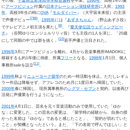
その後、
千葉県立君津高等学校
普通科
を卒業。
1990年
、高校1年の夏
に
アーツビジョン
付属の
日本ナレーション演技研究所
に入所。
1993
年
、高校3年生の時に
OVA
『
モルダイバー
』（大宇宙未来役）の主演
[
7
]
[
8
]
で声優デビュー
。
1995年
には『
あずきちゃん
』（野山あずさ役）
[
8
]
でテレビアニメ初主演を果たし
、『
愛天使伝説ウェディングピー
チ
』（谷間ゆり/エンジェルリリィ役）でも主役の1人を演じ、「20歳
[
10
]
にして同期の中では群を抜く」
若手声優と注目された。
1996年
3月にアーツビジョンを離れ、4月から音楽事務所IMADOKIに
移籍するも約1年後に倒産、所属
フリー
となる。
1998年
1月1日、個人
[
11
]
事務所salirを設立
。
1999年
秋より
ニューヨーク
留学
のため一時活動を休止。ただしレギュ
ラー作品は降板せず、アフレコのため月に1度日本へ帰国していた。
2000年
春に帰国し、現所属事務所の
シグマ・セブン
と契約、以後再び
活発に声優業を行うようになった。
2001年
4月1日に、芸名を元々音楽活動のみで使用していた「ゆか
な」に変更した。この芸名の変更は、「留学時の経験から、自身の授
かった名前は『ゆかな』であると感じたこと」、「契約が切れていた
こと」が契機となったという。また、「下の名前で呼んでほしい」と