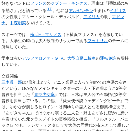
好きなバンドは
フランス
の
ジプシー・キングス
。理由は「躍動感のあ
[
17
]
る熱さ」だと語っている
。他には
アルゼンチン
生まれの
イギリス
の女性歌手マリー・クレール・デュバルド、
アメリカ
の歌手
マドン
ナ
、
中森明菜
を挙げている。
スポーツでは、
横浜F・マリノス
（旧横浜マリノス）を応援してい
る。大学生の時には少人数制のサッカーである
フットサル
のチームに
所属していた。
愛車は赤い
アルファロメオ・GTV
。
大型自動二輪車
の
運転免許
も所持
している。
交遊関係
三木眞一郎
は7歳年上だが、アニメ業界に入って初めての声優の友達
だという。ゆかながメインキャラクターの一人・下連雀ようこ2等空
曹役を担当した『
青空少女隊
』では、三木は主人公の石動拓也3等空
曹役を担当している。この他、『愛天使伝説ウェディングピーチ』で
は、ゆかなが演じるヒロイン・谷間ゆりの恋人となる柳葉和也役で、
『あずきちゃん』ではゆかな演じる主人公・野山あずさに密かに想い
を寄せていた元クラスメイトの藤巻拓役を担当。『フルメタル・パニ
ック!』でも、テレサ・テスタロッサ大佐の同世代の友人として親しい