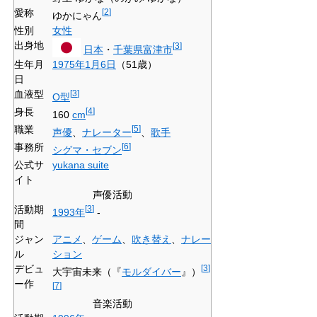
愛称
[
2
]
ゆかにゃん
性別
女性
出身地
[
3
]
日本
・
千葉県
富津市
生年月
1975年
1月6日
（51歳）
日
血液型
[
3
]
O型
身長
[
4
]
160
cm
職業
[
5
]
声優
、
ナレーター
、
歌手
事務所
[
6
]
シグマ・セブン
公式サ
yukana suite
イト
声優活動
活動期
[
3
]
1993年
-
間
ジャン
アニメ
、
ゲーム
、
吹き替え
、
ナレー
ル
ション
デビュ
[
3
]
大宇宙未来（『
モルダイバー
』）
ー作
[
7
]
音楽活動