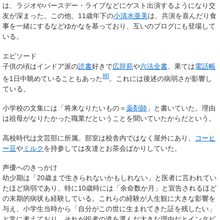
は、ラジオやバースデー・ライブなどにゲスト出演するようになり交
友が深まった。この他、11歳年下の
小清水亜美
は、共演を喜んだり食
事を一緒にするなどゆかなを慕っており、互いのブログにも登場して
いる。
エピソード
子供の頃はインドア派の
読書
好きで
広辞苑
や
六法全書
、果ては
電話帳
[
8
]
を1日中眺めていることもあった
。これには後述の病弱さが影響し
ている。
小学校の文集には「将来なりたいもの＝
薬剤師
」と書いていた。理由
は祖母がなりたかった職業だということを聞いていたからだという。
高校時代は文芸部に所属。部室は校舎内ではなく屋外にあり、
コーヒ
ー豆
や
ミルク
を持参しては友達とお茶会ばかりしていた。
声優へのきっかけ
幼少期は「20歳まで生きられないかもしれない」と医者に言われてい
たほど病弱であり、特に10歳時には「余命数か月」と宣告されるほど
の末期的病状も経験している。これらの経験が人生観に大きな影響を
与え、小学生当時から「自分がこの世に生まれてきた証を残したい」
と常に考えており、それが役者の道を選んだ大きな理由だとインタビ