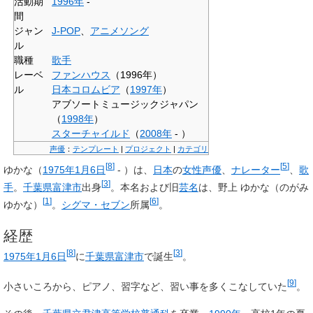
活動期
1996年
-
間
ジャン
J-POP
、
アニメソング
ル
職種
歌手
レーベ
ファンハウス
（1996年）
ル
日本コロムビア
（
1997年
）
アブソートミュージックジャパン
（
1998年
）
スターチャイルド
（
2008年
- ）
声優
：
テンプレート
|
プロジェクト
|
カテゴリ
[
8
]
[
5
]
ゆかな
（
1975年
1月6日
- ）は、
日本
の
女性
声優
、
ナレーター
、
歌
[
3
]
手
。
千葉県
富津市
出身
。本名および旧
芸名
は、
野上 ゆかな
（のがみ
[
1
]
[
6
]
ゆかな）
。
シグマ・セブン
所属
。
経歴
[
8
]
[
3
]
1975年
1月6日
に
千葉県
富津市
で誕生
。
[
9
]
小さいころから、ピアノ、習字など、習い事を多くこなしていた
。