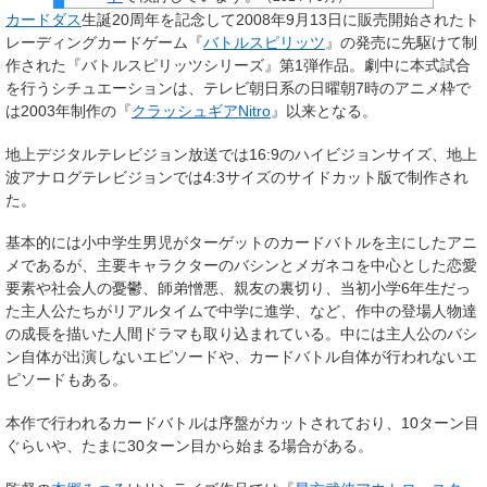
カードダス
生誕20周年を記念して2008年9月13日に販売開始されたト
レーディングカードゲーム『
バトルスピリッツ
』の発売に先駆けて制
作された『バトルスピリッツシリーズ』第1弾作品。劇中に本式試合
を行うシチュエーションは、テレビ朝日系の日曜朝7時のアニメ枠で
は2003年制作の『
クラッシュギアNitro
』以来となる。
地上デジタルテレビジョン放送では16:9のハイビジョンサイズ、地上
波アナログテレビジョンでは4:3サイズのサイドカット版で制作され
た。
基本的には小中学生男児がターゲットのカードバトルを主にしたアニ
メであるが、主要キャラクターのバシンとメガネコを中心とした恋愛
要素や社会人の憂鬱、師弟憎悪、親友の裏切り、当初小学6年生だっ
た主人公たちがリアルタイムで中学に進学、など、作中の登場人物達
の成長を描いた人間ドラマも取り込まれている。中には主人公のバシ
ン自体が出演しないエピソードや、カードバトル自体が行われないエ
ピソードもある。
本作で行われるカードバトルは序盤がカットされており、10ターン目
ぐらいや、たまに30ターン目から始まる場合がある。