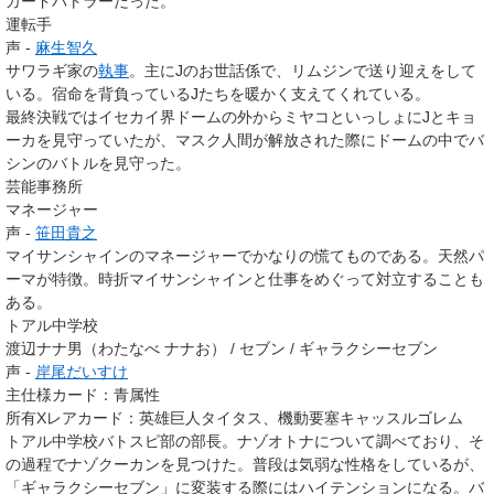
カードバトラーだった。
運転手
声 -
麻生智久
サワラギ家の
執事
。主にJのお世話係で、リムジンで送り迎えをして
いる。宿命を背負っているJたちを暖かく支えてくれている。
最終決戦ではイセカイ界ドームの外からミヤコといっしょにJとキョ
ーカを見守っていたが、マスク人間が解放された際にドームの中でバ
シンのバトルを見守った。
芸能事務所
マネージャー
声 -
笹田貴之
マイサンシャインのマネージャーでかなりの慌てものである。天然パ
ーマが特徴。時折マイサンシャインと仕事をめぐって対立することも
ある。
トアル中学校
渡辺ナナ男（わたなべ ナナお） / セブン / ギャラクシーセブン
声 -
岸尾だいすけ
主仕様カード：青属性
所有Xレアカード
：
英雄巨人タイタス
、
機動要塞キャッスルゴレム
トアル中学校バトスピ部の部長。ナゾオトナについて調べており、そ
の過程でナゾクーカンを見つけた。普段は気弱な性格をしているが、
「ギャラクシーセブン」に変装する際にはハイテンションになる。バ