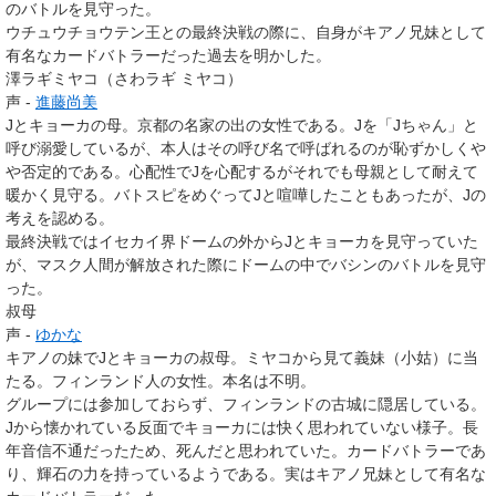
のバトルを見守った。
ウチュウチョウテン王との最終決戦の際に、自身がキアノ兄妹として
有名なカードバトラーだった過去を明かした。
澤ラギミヤコ（さわラギ ミヤコ）
声 -
進藤尚美
Jとキョーカの母。京都の名家の出の女性である。Jを「Jちゃん」と
呼び溺愛しているが、本人はその呼び名で呼ばれるのが恥ずかしくや
や否定的である。心配性でJを心配するがそれでも母親として耐えて
暖かく見守る。バトスピをめぐってJと喧嘩したこともあったが、Jの
考えを認める。
最終決戦ではイセカイ界ドームの外からJとキョーカを見守っていた
が、マスク人間が解放された際にドームの中でバシンのバトルを見守
った。
叔母
声 -
ゆかな
キアノの妹でJとキョーカの叔母。ミヤコから見て義妹（小姑）に当
たる。フィンランド人の女性。本名は不明。
グループには参加しておらず、フィンランドの古城に隠居している。
Jから懐かれている反面でキョーカには快く思われていない様子。長
年音信不通だったため、死んだと思われていた。カードバトラーであ
り、輝石の力を持っているようである。実はキアノ兄妹として有名な