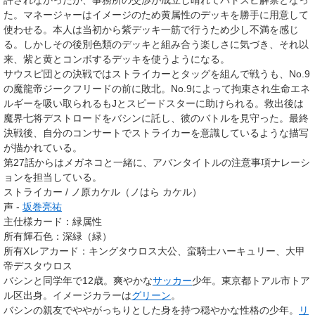
許されなかったが、事務所の交渉が成立し晴れてバトスピ解禁となっ
た。マネージャーはイメージのため黄属性のデッキを勝手に用意して
使わせる。本人は当初から紫デッキ一筋で行うため少し不満を感じ
る。しかしその後別色類のデッキと組み合う楽しさに気づき、それ以
来、紫と黄とコンボするデッキを使うようになる。
サウスピ団との決戦ではストライカーとタッグを組んで戦うも、No.9
の魔龍帝ジークフリードの前に敗北。No.9によって拘束され生命エネ
ルギーを吸い取られるもJとスピードスターに助けられる。救出後は
魔界七将デストロードをバシンに託し、彼のバトルを見守った。最終
決戦後、自分のコンサートでストライカーを意識しているような描写
が描かれている。
第27話からはメガネコと一緒に、アバンタイトルの注意事項ナレーシ
ョンを担当している。
ストライカー / ノ原カケル（ノはら カケル）
声 -
坂巻亮祐
主仕様カード：緑属性
所有輝石色
：
深緑（緑）
所有Xレアカード
：
キングタウロス大公
、
蛮騎士ハーキュリー
、
大甲
帝デスタウロス
バシンと同学年で12歳。爽やかな
サッカー
少年。東京都トアル市トア
ル区出身。イメージカラーは
グリーン
。
バシンの親友でややがっちりとした身を持つ穏やかな性格の少年。
リ