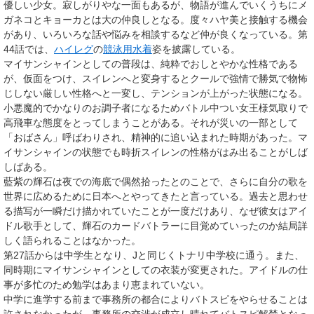
優しい少女。寂しがりやな一面もあるが、物語が進んでいくうちにメ
ガネコとキョーカとは大の仲良しとなる。度々ハヤ美と接触する機会
があり、いろいろな話や悩みを相談するなど仲が良くなっている。第
44話では、
ハイレグ
の
競泳用水着
姿を披露している。
マイサンシャインとしての普段は、純粋でおしとやかな性格である
が、仮面をつけ、スイレンへと変身するとクールで強情で勝気で物怖
じしない厳しい性格へと一変し、テンションが上がった状態になる。
小悪魔的でかなりのお調子者になるためバトル中つい女王様気取りで
高飛車な態度をとってしまうことがある。それが災いの一部として
「おばさん」呼ばわりされ、精神的に追い込まれた時期があった。マ
イサンシャインの状態でも時折スイレンの性格がはみ出ることがしば
しばある。
藍紫の輝石は夜での海底で偶然拾ったとのことで、さらに自分の歌を
世界に広めるために日本へとやってきたと言っている。過去と思わせ
る描写が一瞬だけ描かれていたことが一度だけあり、なぜ彼女はアイ
ドル歌手として、輝石のカードバトラーに目覚めていったのか結局詳
しく語られることはなかった。
第27話からは中学生となり、Jと同じくトナリ中学校に通う。また、
同時期にマイサンシャインとしての衣装が変更された。アイドルの仕
事が多忙のため勉学はあまり恵まれていない。
中学に進学する前まで事務所の都合によりバトスピをやらせることは