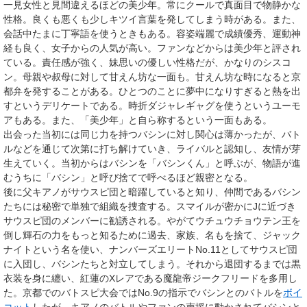
一見女性と見間違えるほどの美少年。常にクールで真面目で物静かな
性格。良くも悪くも少しキツイ言葉を発してしまう時がある。また、
会話中たまに丁寧語を使うときもある。容姿端麗で成績優秀、運動神
経も良く、女子からの人気が高い。ファンなどからは美少年と評され
ている。責任感が強く、妹思いの優しい性格だが、かなりのシスコ
ン。母親や叔母に対して甘えん坊な一面も。甘えん坊な時になると京
都弁を発することがある。ひとつのことに夢中になりすぎると熱を出
すというデリケートである。時折ダジャレギャグを使うというユーモ
アもある。また、「美少年」と自ら称するという一面もある。
出会った当初には同じ力を持つバシンに対し関心は薄かったが、バト
ルなどを通じて次第に打ち解けていき、ライバルと認知し、友情が芽
生えていく。当初からはバシンを「バシンくん」と呼ぶが、物語が進
むうちに「バシン」と呼び捨てで呼べるほど親密となる。
後に父キアノがサウスピ団と暗躍していると知り、仲間であるバシン
たちには秘密で単独で組織を捜査する。スマイルが密かにJに近づき
サウスピ団のメンバーに勧誘される。やがてウチュウチョウテン王を
倒し輝石の力をもっと知るために過去、家族、名もを捨て、
ジャック
ナイト
という名を使い、ナンバーズエリート
No.11
としてサウスピ団
に入団し、バシンたちと対立してしまう。それから退団するまでは黒
衣装を身に纏い、紅蓮のXレアである魔龍帝ジークフリードを多用し
た。京都でのバトスピ大会ではNo.9の指示でバシンとのバトルを
ボイ