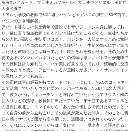
所有Xレアカード
：
大天使ミカファール
、
大天使ヴァリエル
、
英雄巨
人タイタス
トアル小学校の教師で6年1組、バシンとメガネコの担任。30代前半。
バシンのよき理解者。
アパート暮らしの貧乏青年で普段でも青いジャージを身に纏ってお
り、俗に言う熱血教師であるが少々抜けたところがある。生徒たちか
らの人気が高い。生徒受けはよく、バシンを一人前にするために奮闘
したり、メガネコの心の悲しさを見抜いたり、生徒の悩みにすぐ気づ
いたりと教師らしさは持っており、時折それを覗かせる。そのため生
徒であるバシンやメガネコたちからの信頼は厚い。バトスピが趣味で
その技術は計り知れない。ハヤ美に好意を抱いており、積極的に交流
を深めようと接し、アピールするが空回りが多い。マイサンシャイン
の隠れファンでもある。
その正体は青の輝石を持つカードバトラーにして、
No.5
のコードネー
ムで活動していたサウスピ団のメンバーである。No.8とは恋人同士
で、彼女からは「キョーチン」と呼ばれていた。かつてサウスピ団の
新入りなどの指導、教育係に当たっていた。弟子筋であるスマイルと
の勝負に敗北し、スマイルから「あんたの優しさで負けたのだ」とい
って自身の前から立ち去り、その後彼が死んだと聞き、そのことに責
任を感じサウスピ団から姿を消した。退団扱いはされていなかった
が、それによりメンバーからは「負け犬」、「臆病者」と評される。