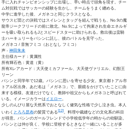
手に入れチャンピオンシップに出場し、早い時点で頭角を現す。チー
ム対抗戦ではサッカーの経験を生かし、チームをうまく纏める。
中学に進学した後、メガネコと同じクラスとなる。
サウスピ団との決戦ではスイレンとタッグを組んで戦うも、No.9の魔
龍帝ジークフリードの前に敗北。No.9によって拘束され生命エネルギ
ーを吸い取られるもJとスピードスターに助けられる。救出後は蛮騎
士ハーキュリーをバシンに託し、彼のバトルを見守った。
メガネコ / 音無フミコ（おとなし フミコ）
声 -
神田朱未
主仕様カード：黄属性
所有輝石色
：
黄道（黄）
所有Xレアカード
：
大天使ミカファール
、
大天使ヴァリエル
、
幻獣王
リーン
バシンと同学年で12歳。バシンに思いを寄せる少女。東京都トアル市
トアル区出身。あだ名は「メガネコ」で、眼鏡をかけていたことに由
来する模様。友達だけでなく、教師や祖父からもメガネコと呼ばれて
いる。イメージカラーは
イエロー
。
少しのんびり屋な天然系でおとなしく健気な性格で少し泣き虫。本人
[
12
]
いわく
とろろ昆布
の髪質である
。料理や裁縫などの文化系の科目
が得意。バシンのガールフレンドで小学校低学年の時からの幼馴染。
バシンとは仲が良く、学校に登校するときなど一緒にいることが多