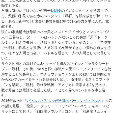
魔」だと冗談交じりで語っている。ダンスが上手く踊れないリズム音
痴でもある。
自身は気づいてはいないが若干
幼馴染
のメガネコのことを意識してい
る。父親の形見である赤のペンダント（輝石）を肌身放さず持ってい
る。ある日街中でJと出会い勝負を挑む中で輝石の力を手に入れ、覚
醒する。
現在の家族構成は母親のハヤ美とネズミのアイボウとマンションで2
人+1匹暮らし。父・トーハはバシンが幼いころに突然「天下トータ
ル！」と叫んで失踪し、消息不明となっている。そのショックで現在
での明るい性格とは裏腹に人見知りで友達ができない孤独な過去を持
つ。様々な人間と出会い、バトルを通じて一人の人間として成長して
いく。
サウスピ団との決戦ではJとタッグを組みスマイルとギャラクシーセ
ブンに勝利。その後、No.9と戦い激戦の末聖皇ジークフリーデンを使
用することで勝利した。ウチュウチョウテン王との戦いでは仲間たち
からXレアカードを託され激闘を繰り広げ、激神皇カタストロフドラ
ゴンを撃破して勝利。最終決戦後、アメリカに留学するJを見送り、
数か月後には電話で会話した後、イセカイ界でJにバトルを申し込
む。
2016年放送の『
バトルスピリッツ烈火魂＜バーニングソウル＞
』の第
39話で登場。「
龍皇ジークフリード（リバイバルVer）
」をキースピ
リットにしており、「戦国龍ソウルドラゴン」と「剣豪龍サムライ・