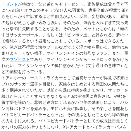
ーゼント
が特徴で、父と弟たちもリーゼント。家族構成は父と母と下
に4人の弟とオウムのキャップの7人+1羽家族。家事全般が得意で弟た
ちをしっかり世話するほど面倒見がよい。反面、妄想癖があり、感情
の起伏が激しく思い込みも強い。そのため、気合を入れすぎて突っ走
った挙句に失敗することがある。そのため、ペットたちからは「頭の
中はサッカーボール」、もしくは「ピンポン玉」と評される。夢の中
で妄想をするという器用なこともしている。スポーツはできる方だ
が、泳ぎは不得意で海やプールなどでよく浮き輪を用いる。勉学はあ
まりよろしくない様子。マイサンシャインの熱烈なファン。また、重
度の
マゾヒスト
であり、マイサンシャインからヘッドロックをかけら
れたい、マイサンシャインの尻に敷かれたい（文字通りの意味で）な
どの願望を持っている。
トアル小一のエースストライカーとして当初サッカーが得意で将来は
プロのサッカー選手を目指し、家族をはじめとする周囲の人間たちに
多く期待されていたが、以前から足に持病を抱えており、サッカーを
続けたら歩くことすらできなくなるとJの主治医に宣告され、やむを
得ず夢を諦めた。悲観と途方にくれるがハヤ美の励ましにより、バシ
ン同様バトスピを始める。主にハヤ美に師事し、その楽しさを開花し
バトスピカードバトラーとなった。その後ふとしたことから緑の輝石
の力を手に入れる。バトスピカードバトラーとしての成長は目覚しく
かなりの実力を持つようになり、Xレアカードとハイランカーパスを