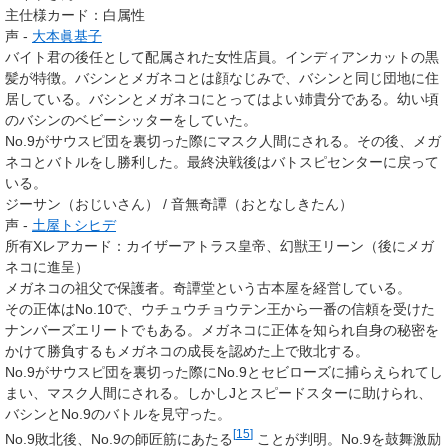
主仕様カード：白属性
声 -
大本眞基子
バイト君の後任として配属された女性店員。インディアンカットの黒
髪が特徴。バシンとメガネコとは顔なじみで、バシンと同じ団地に住
居している。バシンとメガネコにとってはよい姉貴分である。幼い頃
のバシンのベビーシッターをしていた。
No.9がサウスピ団を裏切った際にマスク人間にされる。その後、メガ
ネコとバトルをし勝利した。最終決戦後はバトスピセンターに戻って
いる。
ジーサン（おじいさん） / 音無奇譚（おとなしきたん）
声 -
土屋トシヒデ
所有Xレアカード
：
カイザーアトラス皇帝
、
幻獣王リーン
（後にメガ
ネコに進呈）
メガネコの祖父で保護者。奇譚堂という古本屋を経営している。
その正体は
No.10
で、ウチュウチョウテン王から一番の信頼を受けた
ナンバーズエリートでもある。メガネコに正体を知られ自身の秘密を
かけて勝負するもメガネコの成長を認めた上で敗北する。
No.9がサウスピ団を裏切った際にNo.9とセビローズに捕らえられてし
まい、マスク人間にされる。しかしJとスピードスターに助けられ、
バシンとNo.9のバトルを見守った。
[
15
]
No.9敗北後、No.9の師匠筋にあたる
ことが判明。No.9を鼓舞激励