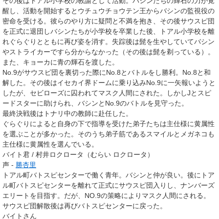
その後はトアル小学校の教諭として活動。バシンたちの輝石の力が覚
醒し、活動を開始するとウチュウチョウテン王からバシンの監視役の
密命を受ける。彼らのやり方に疑問と不満を抱き、その後サウスピ団
を正式に退団しバシンたちが小学校を卒業した後、トアル小学校を離
れぐらぐりとともに再び姿を消す。失踪後は髭を生やしていてバシン
やストライカーですら分からなかった（その後は髭を剃っている）。
また、キョーカに青の輝石を渡した。
No.9がサウスピ団を裏切った際にNo.8とバトルをし勝利。No.8と和
解した。その後はイセカイ界ドームに乗り込みNo.9に一矢報いようと
したが、セビローズに囚われてマスク人間にされた。しかしJとスピ
ードスターに助けられ、バシンとNo.9のバトルを見守った。
最終決戦後はトナリ中の教師に赴任した。
ぐらぐりによると自身の下で指導を受けた弟子たちは主仕様に黄属性
を選ぶことが多かった。そのうち弟子筋であるスマイルとメガネコも
主仕様に黄属性を選んでいる。
バイト君 / 村井ロクロータ（むらい ロクロータ）
声 -
勝杏里
トアル町バトスピセンターで働く青年。バシンと仲が良い。後にトア
ル町バトスピセンターを離れて正式にサウスピ団入りし、ナンバーズ
エリートを目指す。だが、NO.9の策略によりマスク人間にされる。
サウスピ団解散後は再びバトスピセンターに戻った。
バイトさん