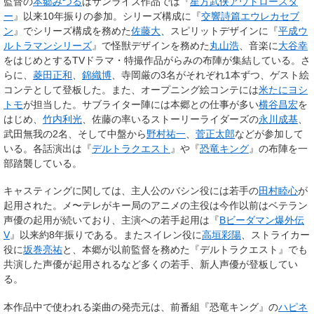
監督の
本郷みつる
はサンライズ作品では『
星方武侠アウトロースタ
ー
』以来10年振りの参加。シリーズ構成に『
交響詩篇エウレカセブ
ン
』でシリーズ構成を務めた
佐藤大
、スピリットデザインに『
平成ウ
ルトラマンシリーズ
』で怪獣デザインを務めた
丸山浩
、音楽に
大谷幸
をはじめとするTVドラマ・特撮作品がらみの布陣が集結している。さ
らに、
菱田正和
、
錦織博
、寺岡厳の3名がそれぞれ1本ずつ、ゲスト絵
コンテとして登板した。また、オープニング絵コンテには
米たにヨシ
トモ
が担当した。サブライター陣には本郷との仕事が多い
横谷昌宏
を
はじめ、
竹内利光
、佐藤の率いるストーリーライダーズの
永川成基
、
武田無我の2名、そして中盤から
野村祐一
、
菅正太郎
などが参加して
いる。各話演出は『
デルトラクエスト
』や『
恐竜キング
』の布陣を一
部踏襲している。
キャスティングに関しては、主人公のバシン役には若手の
田村睦心
が
起用された。メ〜テレがキー局のアニメの主役は今作以前はベテラン
声優の起用が続いており、主演への若手起用は『
Bビーダマン爆外伝
V
』以来約8年振りである。またスイレン役に
高垣彩陽
、ストライカー
役に
坂巻亮祐
と、本郷が以前監督を務めた『デルトラクエスト』でも
共演した声優が起用されるなど多くの若手、新人声優が登板してい
る。
本作品中で使われる楽曲の発売元は、前番組『恐竜キング』の
ハピネ