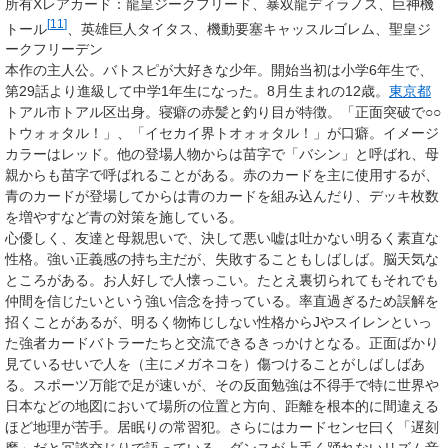
所有Xレアカード
：
龍皇ジークフリード
、
暴双龍ディラノス
、
巨神機
[
11
]
トール
、
英雄巨人タイタス
、
機動要塞キャッスルゴレム
、
聖皇ジ
ークフリーデン
本作の主人公。バトスピが大好きな少年。開始当初は小学6年生で、
第29話より進級して中学1年生になった。8月生まれの12歳。
東京都
トアル市トアル区出身。寝癖の赤髪と釣り目が特徴。「正面突破で○○
トウォォタル！」、「イセカイ界トオォォタル！」が口癖。イメージ
カラーはレッド。他の登場人物からは苗字で「バシン」と呼ばれ、母
親からも苗字で呼ばれることがある。赤のカードを主に使用するが、
青のカードが登場してからは青のカードを組み込んだり、デッキ枚数
を増やすなど青の対策を施している。
心優しく、友達と母親思いで、決して悪い嘘は吐かない明るく素直な
性格。強い正義感の持ち主だが、失敗することもしばしば。脳天気な
ところがある。お人好しで人懐っこい。たとえ裏切られてもそれでも
仲間を信じたいという強い信念を持っている。率直過ぎるため誤解を
招くことがあるが、明るく物怖じしない性格からJやスイレンといっ
た強者カードバトラーたちと交流できるきっかけとなる。正面ばかり
見ているせいで人を（主にメガネコを）傷つけることがしばしばあ
る。スポーツ万能で足が速いが、その反面勉強は不得手で特に世界や
日本などの地図において場所の位置と方向、距離を根本的に間違える
ほど地理が苦手。居眠りの常習犯。さらにはカードセンセ曰く「遅刻