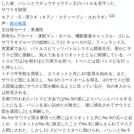
した後、バシンとウチュウチョウテン王のバトルを見守った。
サワラギ財団
[
16
]
キアノ・S・澤ラギ（キアノ・スティーブン・さわラギ）
声 -
掛川裕彦
主仕様カード：青属性
所有Xレアカード
：
凍獣マン・モール
、
機動要塞キャッスル・ゴレム
サワラギグループの総帥にしてJとキョーカの父。フィンランド人。
実業家であり、バトルスピリッツバトルシステム開発主任。密かにサ
ウスピ団に接触し、知人であるエリオットとともに暗躍している。バ
トスピではJを倒すほどの実力を持つ。トーハとは昔バトスピを行っ
た仲らしい。
トナリ中学校を買収し、エリオットと共にJの監視を始める。また、
サウスピ団にも加入し、
No.3
のコードネームを得る。Jのサウスピ団
入団後は彼にサウスピ団を離れるように言っているが、当の本人から
は拒否される。
京都で行われたバトスピ大会ではNo.9の策によりバシンとバトルする
ことになる。バシンを追い詰めたが敗北し、彼に感化されてサウスピ
団を退団しJとも和解した。
No.9がサウスピ団を裏切った際にはエリオットと共にNo.9の元へと赴
くが、エリオットがNo.9に敗北したことでNo.9に捕らえられてマスク
人間にされた。しかしJとスピードスターに助けられ、バシンとNo.9