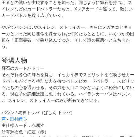
王者
との戦いが実現することを知った。同じように輝石を持つJ、ス
イレンなどのカードバトラーたちと、Xレアカードを巡って、激しい
カードバトルを繰り広げていく。
やがてバシンはJやスイレン、ストライカー、さらにメガネコとキョ
ーカといった同じ運命を課せられた仲間たちとともに、いくつかの困
難を「正面突破」で乗り込んでゆき、そして謎の巨悪へと立ち向か
う。
登場人物
輝石のカードバトラー
それぞれ各色の輝石を持ち、イセカイ界でスピリットを召喚させカー
ドバトルができる特別な力を持つバトスピカードバトラー。スピリッ
ツたちの心を通わせる。その力を人目につかないように秘密にしてい
る。現在その詳細は謎に包まれている。ハイランカーパスはバシン、
J、スイレン、ストライカーのみが所有できている。
バシン / 馬神トッパ（ばしん トッパ）
声
-
田村睦心
主仕様カード：赤属性
所有輝石色
：
紅蓮（赤）