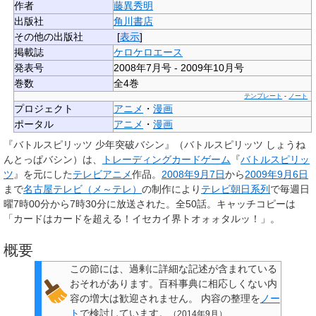
作者
藤異秀明
出版社
角川書店
その他の出版社
[
表示
]
掲載誌
ケロケロエース
発表号
2008年7月号 - 2009年10月号
巻数
全4巻
テンプレート
-
ノート
プロジェクト
アニメ
・
漫画
ポータル
アニメ
・
漫画
『
バトルスピリッツ 少年突破バシン
』（バトルスピリッツ しょうね
んとっぱバシン）は、
トレーディングカードゲーム
『
バトルスピリッ
ツ
』を元にした
テレビアニメ
作品。
2008年
9月7日
から
2009年
9月6日
まで
名古屋テレビ（メ～テレ）
の制作により
テレビ朝日系列
で毎週日
曜7時00分から7時30分に放送された。全50話。キャッチコピーは
「
カードはカードを超える！イセカイ界トオォォタルッ！
」。
概要
この節には、
過剰に詳細な記述が含まれている
おそれがあります。
百科事典に相応しくない内
容の増大は歓迎されません。
内容の整理を
ノー
ト
で検討しています。
（
2014年9月
）