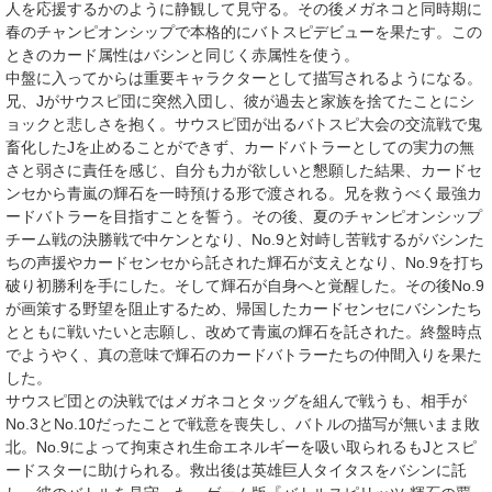
人を応援するかのように静観して見守る。その後メガネコと同時期に
春のチャンピオンシップで本格的にバトスピデビューを果たす。この
ときのカード属性はバシンと同じく赤属性を使う。
中盤に入ってからは重要キャラクターとして描写されるようになる。
兄、Jがサウスピ団に突然入団し、彼が過去と家族を捨てたことにシ
ョックと悲しさを抱く。サウスピ団が出るバトスピ大会の交流戦で鬼
畜化したJを止めることができず、カードバトラーとしての実力の無
さと弱さに責任を感じ、自分も力が欲しいと懇願した結果、カードセ
ンセから青嵐の輝石を一時預ける形で渡される。兄を救うべく最強カ
ードバトラーを目指すことを誓う。その後、夏のチャンピオンシップ
チーム戦の決勝戦で中ケンとなり、No.9と対峙し苦戦するがバシンた
ちの声援やカードセンセから託された輝石が支えとなり、No.9を打ち
破り初勝利を手にした。そして輝石が自身へと覚醒した。その後No.9
が画策する野望を阻止するため、帰国したカードセンセにバシンたち
とともに戦いたいと志願し、改めて青嵐の輝石を託された。終盤時点
でようやく、真の意味で輝石のカードバトラーたちの仲間入りを果た
した。
サウスピ団との決戦ではメガネコとタッグを組んで戦うも、相手が
No.3とNo.10だったことで戦意を喪失し、バトルの描写が無いまま敗
北。No.9によって拘束され生命エネルギーを吸い取られるもJとスピ
ードスターに助けられる。救出後は英雄巨人タイタスをバシンに託