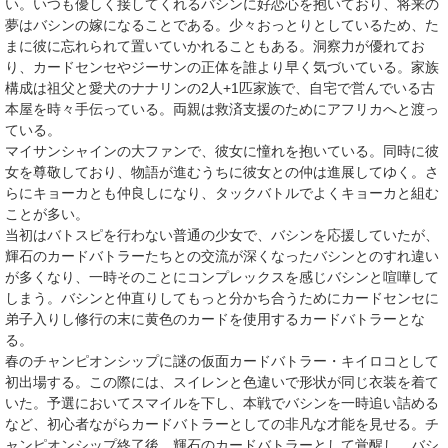
い。いつも優しく接してくれるバシンに好恋心を抱いており、将来の
夢はバシンの嫁になることである。少々おっとりとしているため、た
まに彼に忘れられて置いていかれることもある。洞察力が優れてお
り、カードセンセやジーサンの正体を誰より早く気づいている。家族
構成は祖父と愛犬のナナリンの2人+1匹家族で、自宅で営んでいる古
本屋を時々手伝っている。両親は救済支援のためにアフリカへと渡っ
ている。
マイサンシャインの大ファンで、彼女に憧れを抱いている。同時に彼
女を尊敬しており、物語が進むうちに彼女との仲は進展してゆく。さ
らにキョーカとも仲良しになり、タックバトルでよくキョーカと組む
ことが多い。
当初はバトスピを行わない普通の少女で、バシンを応援していたが、
輝石のカードバトラーたちとの交流が深くなったバシンとのすれ違い
が多くなり、一時そのことにコンプレックスを感じバシンと喧嘩して
しまう。バシンと仲直りしてもっと分かち合うためにカードセンセに
弟子入りし修行の末に黄色のカードを使用するカードバトラーとな
る。
春のチャンピオンシップに謎の仮面カードバトラー・
キイロコ
として
初出場する。この際には、スイレンと色違いで形状が同じ衣装を着て
いた。予選においてスマイルを下し、本戦でバシンを一時追い詰める
など、初心者ながらカードバトラーとしての非凡な才能を見せる。チ
ャンピオンシップ終了後、輝石のカードバトラーとして覚醒し、バシ