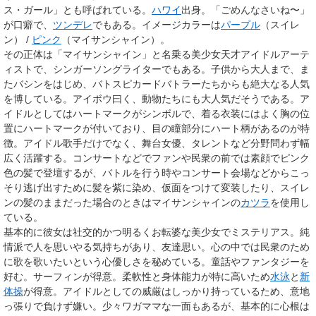
ス・ガール」とも呼ばれている。
ハワイ
出身。「ごめんなさいね〜」
が口癖で、
ツンデレ
でもある。イメージカラーは
パープル
（スイレ
ン） /
ピンク
（マイサンシャイン）。
その正体は「マイサンシャイン」と名乗る美少女天才アイドルアーテ
ィストで、シンガーソングライターでもある。子供から大人まで、ま
たバシンをはじめ、バトスピカードバトラーたちからも絶大なる人気
を博している。アイボウ曰く、動物たちにも大人気だそうである。ア
イドルとしてはハートマークがシンボルで、着る衣装にはよく胸の位
置にハートマークが付いており、目の瞳部分にハート柄があるのが特
徴。アイドル歌手だけでなく、舞台女優、タレントなど分野問わず幅
広く活躍する。コンサートなどでファンや民衆の前では素顔でピンク
色の髪で登壇するが、バトルを行う時やコンサート会場などからこっ
そり逃げ出すために髪を紫に染め、仮面をつけて変装したり、スイレ
ンの髪のままだった場合のときはマイサンシャインの
カツラ
を使用し
ている。
基本的に彼女は社交的かつ明るくお転婆な美少女でミステリアス。純
情派で人を思いやる気持ちがあり、友達思い。心の中では民衆のため
に歌を歌いたいという心優しさを秘めている。童話やファンタジーを
好む。サーフィンが得意。柔軟性と身体能力が特に高いため
水泳
と
新
体操
が得意。アイドルとしての威厳はしっかり持っているため、意地
っ張りで負けず嫌い。少々ワガママな一面もあるが、基本的に心根は