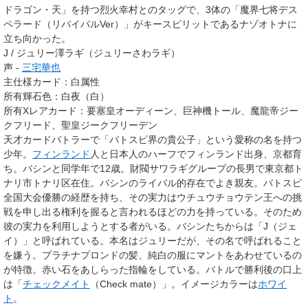
ドラゴン・天」を持つ烈火幸村とのタッグで、3体の「魔界七将デス
ペラード（リバイバルVer）」がキースピリットであるナゾオトナに
立ち向かった。
J / ジュリー澤ラギ（ジュリーさわラギ）
声 -
三宅華也
主仕様カード：白属性
所有輝石色
：
白夜（白）
所有Xレアカード
：
要塞皇オーディーン
、
巨神機トール
、
魔龍帝ジー
クフリード
、
聖皇ジークフリーデン
天才カードバトラーで「バトスピ界の貴公子」という愛称の名を持つ
少年。
フィンランド
人と日本人のハーフでフィンランド出身、京都育
ち。バシンと同学年で12歳。財閥サワラギグループの長男で東京都ト
ナリ市トナリ区在住。バシンのライバル的存在でよき親友。バトスピ
全国大会優勝の経歴を持ち、その実力はウチュウチョウテン王への挑
戦を申し出る権利を握ると言われるほどの力を持っている。そのため
彼の実力を利用しようとする者がいる。バシンたちからは「J（ジェ
イ）」と呼ばれている。本名はジュリーだが、その名で呼ばれること
を嫌う。プラチナプロンドの髪、純白の服にマントをあわせているの
が特徴。赤い石をあしらった指輪をしている。バトルで勝利後の口上
は「
チェックメイト
（Check mate）」。イメージカラーは
ホワイ
ト
。