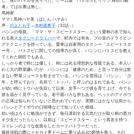
し、彼のバトルを見守った。ゲーム版『バトルスピリッツ 輝石の覇
者』では出番は無し。
馬神家
ママ / 馬神ハヤ美（ばしん ハヤみ）
声 -
川上とも子
→
木村亜希子
（32話 -）
バシンの母親。「ママ・ザ・スピードスター」という愛称の名で知ら
れる美人
タクシードライバー
で、町内では有名。プロ並のドライビン
グテクニックを持っている。愛車は自家用のタクシー「スピードスタ
ー号」。バトスピに関しての指導力が高く、バシンにバトスピを教え
てくれた師匠でもある。
しっかり者で時には優しく、時には叱る理想的な母親である。本人い
わく大の野菜嫌いだが、バシンには「健康のため」と言って自分は飲
まない野菜ジュースを飲ませている。バシンを普段は「バシン」「少
年」と呼んでおり、名前で「トッパ」と呼ぶのはまれである。バシン
が幼い時にトウハが失踪して以来、女手一つで彼を育て上げ、今でも
彼を温かく見守っている。若干親バカな所もある。ペットのアイボウ
の正体は知られていないと思われていたが、実際にはかなり以前から
バシンとアイボウの口喧嘩などで知っていた模様。
幼い頃はろくに勉強ができず、毎日遅刻する元気だけが取り柄の悪ガ
キ少女だったらしい。以前は「スピードスター」という異名を持つ、
スイレンのような仮面をしたカードバトラーだった。
最終決戦の際にイセカイ界ドームに乗り込みJの窮地を救う。その