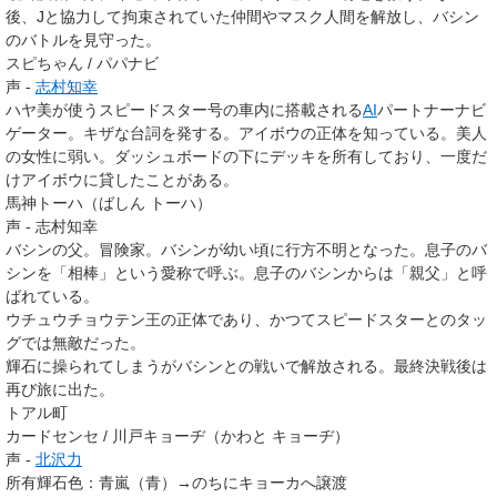
後、Jと協力して拘束されていた仲間やマスク人間を解放し、バシン
のバトルを見守った。
スピちゃん / パパナビ
声 -
志村知幸
ハヤ美が使うスピードスター号の車内に搭載される
AI
パートナーナビ
ゲーター。キザな台詞を発する。アイボウの正体を知っている。美人
の女性に弱い。ダッシュボードの下にデッキを所有しており、一度だ
けアイボウに貸したことがある。
馬神トーハ（ばしん トーハ）
声 - 志村知幸
バシンの父。冒険家。バシンが幼い頃に行方不明となった。息子のバ
シンを「相棒」という愛称で呼ぶ。息子のバシンからは「親父」と呼
ばれている。
ウチュウチョウテン王の正体であり、かつてスピードスターとのタッ
グでは無敵だった。
輝石に操られてしまうがバシンとの戦いで解放される。最終決戦後は
再び旅に出た。
トアル町
カードセンセ / 川戸キョーヂ（かわと キョーヂ）
声 -
北沢力
所有輝石色
：
青嵐（青）
→のちにキョーカへ譲渡