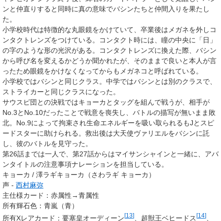
ンと仲直りすると同時に真の意味でバシンたちと仲間入りを果たし
た。
小学校時代は特徴的な丸眼鏡をかけていて、卒業後はメガネを外しコ
ンタクトレンズをつけている。コンタクト時には、瞳の中央に「日」
の字のような形の光沢がある。コンタクトレンズに換えた際、バシン
から呼び名を変えるかどうか聞かれたが、そのままで良いと本人が言
ったため眼鏡をかけなくなってからもメガネコと呼ばれている。
小学校ではバシンと同じクラス。中学ではバシンとは別のクラスで、
ストライカーと同じクラスになった。
サウスピ団との決戦ではキョーカとタッグを組んで戦うが、相手が
No.3とNo.10だったことで戦意を喪失し、バトルの描写が無いまま敗
北。No.9によって拘束され生命エネルギーを吸い取られるもJとスピ
ードスターに助けられる。救出後は大天使ヴァリエルをバシンに託
し、彼のバトルを見守った。
第26話までは一人で、第27話からはマイサンシャインと一緒に、アバ
ンタイトルの注意事項ナレーションを担当している。
キョーカ / 澤ラギキョーカ（さわラギ キョーカ）
声 -
西村麻弥
主仕様カード：赤属性→青属性
所有輝石色
：
青嵐（青）
[
13
]
[
14
]
所有Xレアカード
：
要塞皇オーディーン
、
超獣王ベヒードス
、