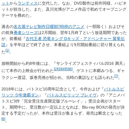
ット
から
ランティス
に交代した。なお、DVD製作は前作同様、ハピネ
ットが担当した。また、及川光博がアニメ作品で初めてオープニング
テーマを務めた。
過去の
名古屋テレビ制作日曜朝7時枠のアニメ
（一部除く）およびそ
の前身
勇者シリーズ
は2月開始、翌年1月終了という放送期間であった
が、前番組『
古代王者 恐竜キング Dキッズ・アドベンチャー 翼竜伝
説
』を半年ほどで終了させ、本番組より9月開始番組に切り替えられ
[
1
]
た
。
放映開始から約8年後には、『サンライズフェスティバル2016 満天』
[
2
]
[
3
]
[
4
]
[
5
]
[
6
]
にて本作の上映会が行われた
。ゲストに本郷みつる、ギャ
[
7
]
ラクシー渡辺、坂巻亮侑が招かれ、当時の裏話なども語られた
。
2018年には、バトスピ10周年記念として、今作および『
バトルスピ
リッツ 少年激覇ダン
』『
バトルスピリッツ ブレイヴ
』の『アニメバ
トスピ3作「完全受注生産限定版ブルーレイ」』受注企画がスター
ト。期間中に、受注数が一定以上となれば、Blu-ray BOXの発売が決
定する予定だったが、本作は受注が集まらず、発売は断念となった
[
8
]
。