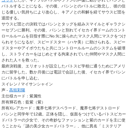
コット
したが、キアノのバトルやファンの声援に動かされてバシンと
バトルすることになる。その後、バシンとのバトルに敗北し、彼の信
じる優しい気持ちにより改心し、キアノとの和解を経てサウスピ団を
退団する。
サウスピ団との決戦ではバシンとタッグを組みスマイルとギャラクシ
ーセブンに勝利。その後、バシンと別れてイセカイ界ドームのコント
ロールルームを目指す際にNo.9に操られたマスク人間にマスクをつけ
られそうになるが、スピードスター（ハヤ美）に助けられる。スピー
ドスターやアイボウたちと共にコントロールルームのシステムを破壊
し、ストライカーをはじめとする拘束されていた仲間やマスク人間に
された人々を救った。
最終決戦後、エリオットが設立したバトスピ学校に通うためにアメリ
カに留学した。数か月後には電話で会話した後、イセカイ界でバシン
にバトルを申し込む。
スイレン / マイサンシャイン
声 -
高垣彩陽
主仕様カード：紫属性
所有輝石色
：
藍紫（紫）
所有Xレアカード
：
魔界七将デスペラード
、
魔界七将デストロード
バシンと同学年で12歳。正体を隠し、仮面をつけているバトスピカー
ドバトラーの少女で、その奇妙なファッションと紫のカードを主に使
うことから「謎の美少女カードバトラー」、他に異名「ミステリア