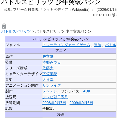
バトルスピリッツ 少年突破バシン
出典: フリー百科事典『ウィキペディア（Wikipedia）』 (2026/01/15
10:07 UTC 版)
バトルスピリッツ
>
バトルスピリッツ 少年突破バシン
バトルスピリッツ 少年突破バシン
ジャンル
トレーディングカードゲーム
、
冒険
、
バトル
アニメ
原作
矢立肇
監督
本郷みつる
シリーズ構成
佐藤大
キャラクターデザイン
下笠美穂
音楽
大谷幸
アニメーション制作
サンライズ
製作
メ〜テレ
、サンライズ、
ADK
放送局
テレビ朝日
系列
放送期間
2008年
9月7日
-
2009年
9月6日
話数
全50話
漫画