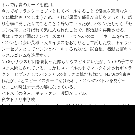
トルでは青のカードを使用。
今までギャラクシーセブンとしてバトルすることで部員を完膚なきま
でに敗北させてしまうため、それが原因で部員が自信を失ったり、怒
り心頭に発したりでことごとく辞めていったが、バシンたちから「セ
ブン先輩」と呼ばれて気に入られたことで、部活動を再開させる。
実はサウスピ団のナンバーズエリートで
No.7
のコードネームを持つ。
バシンと出会い英雄巨人タイタスをお守りとして託した後、ギャラク
シーセブンとしてバシンとバトルするも敗北。試合後、機動要塞キャ
ッスルゴレムを進呈する。
No.9がサウスピ団を裏切った際もサウスピ団にいたが、No.9の手でマ
スク人間にされている。しかしスマイルの手でマスクを外されギャラ
クシーセブンとしてバシンとJのタッグに挑むも敗北。No.9に拘束さ
れたが、Jとスピードスターに助けられ、バシンのバトルを見守っ
た。この時はナナ男の姿になっている。
バトスピの名人、ギャラクシー渡辺がモデル。
私立トナリ中学校
Jとキョーカ、マイサンシャインが通う私立中学校。バシンたちが通
うトアル中学校とは正反対に中世ヨーロッパ風なデザインな建物が特
徴。制服はブレザータイプ。キアノとエリオットが共謀してトナリ中
学校を買収すると同時に芸能部を設立し、澤ラギ兄妹とマイサンシャ
インが入る。Jたちが入学するまでバトスピ部が存在せず、その後マ