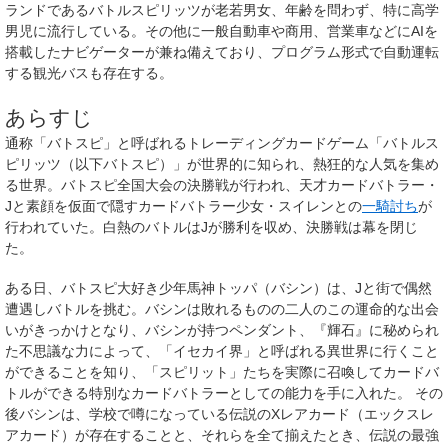
ランドであるバトルスピリッツが老若男女、年齢を問わず、特に高学
男児に流行している。その他に一般自動車や商用、営業車などにAIを
搭載したナビゲーターが兼ね備えており、プログラム形式で自動運転
する観光バスも存在する。
あらすじ
通称「バトスピ」と呼ばれるトレーディングカードゲーム「
バトルス
ピリッツ
（以下バトスピ）」が世界的に知られ、熱狂的な人気を集め
る世界。バトスピ全国大会の決勝戦が行われ、天才カードバトラー・
J
と素顔を仮面で隠すカードバトラー少女・
スイレン
との
一騎討ち
が
行われていた。白熱のバトルはJが勝利を収め、決勝戦は幕を閉じ
た。
ある日、バトスピ大好き少年
馬神トッパ
（
バシン
）は、Jと街で偶然
遭遇しバトルを挑む。バシンは敗れるものの二人のこの運命的な出会
いがきっかけとなり、バシンが持つペンダント、『
輝石
』に秘められ
た不思議な力によって、「
イセカイ界
」と呼ばれる異世界に行くこと
ができることを知り、「
スピリット
」たちを実際に召喚してカードバ
トルができる特別なカードバトラーとしての能力を手に入れた。 その
後バシンは、学校で噂になっている伝説の
Xレアカード
（
エックスレ
アカード
）が存在することと、それらを全て揃えたとき、
伝説の最強