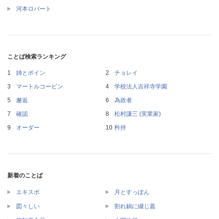
河本ロバート
ことば検索ランキング
姉とボイン
チョレイ
マートルコービン
学校法人吉祥寺学園
邂逅
為政者
確認
松村謙三 (実業家)
オーダー
矜持
新着のことば
エキスポ
月とすっぽん
図々しい
割れ鍋に綴じ蓋