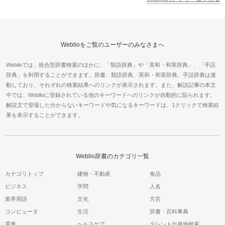
Weblioをご覧のユーザーのみなさまへ
Weblioでは、統合型辞書検索のほかに、「類語辞典」や「英和・和英辞典」、「手話
辞典」を利用することができます。辞書、類語辞典、英和・和英辞典、手話辞典は連
動しており、それぞれの検索結果へのリンクが表示されます。また、解説記事の本文
中では、Weblioに登録されている他のキーワードへのリンクが自動的に貼られます。
解説文で登場した分からないキーワードや気になるキーワードは、1クリックで検索結
果を表示することができます。
Weblio辞書のカテゴリ一覧
カテゴリトップ
建物・不動産
食品
ビジネス
学問
人名
業界用語
文化
方言
コンピュータ
生活
辞書・百科事典
電車
ヘルスケア
タレント出身地検索