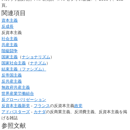
頁。
関連項目
資本主義
反成長
反資本主義
社会主義
共産主義
階級闘争
国家主義
（
ナショナリズム
）
国家社会主義
（
ナチズム
）
結束主義（ファシズム）
反帝国主義
反共産主義
無政府共産主義
世界産業労働組合
反グローバリゼーション
反資本主義新党
-
フランス
の反資本主義
政党
アドバスターズ
-
カナダ
の反商業主義、反消費主義、反資本主義を掲
げる雑誌
参照文献