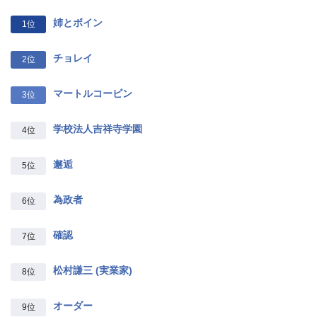
姉とボイン
1位
チョレイ
2位
マートルコービン
3位
学校法人吉祥寺学園
4位
邂逅
5位
為政者
6位
確認
7位
松村謙三 (実業家)
8位
オーダー
9位