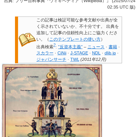
出典: フリー百科事典『ウィキペディア（Wikipedia）』 (2025/07/24
02:35 UTC 版)
この記事は検証可能な参考文献や出典が全
く示されていないか、不十分です。
出典を
追加して記事の信頼性向上にご協力くださ
い。
（
このテンプレートの使い方
）
?
出典検索
:
"反資本主義"
–
ニュース
·
書籍
·
スカラー
·
CiNii
·
J-STAGE
·
NDL
·
dlib.jp
·
ジャパンサーチ
·
TWL
(
2011年12月
)