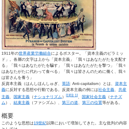
1911年の
世界産業労働組合
によるポスター。「資本主義のピラミッ
ド」。各層の文字は上から「資本主義」「我々はあなたがたを支配す
る」「我々はあなたがたを騙す」「我々はあなたがたを撃つ」「我々
はあなたがたに代わって食べる」「我々は皆さんのために働く、我々
は皆さんを養う」
反資本主義
（はんしほんしゅぎ、
英語
:
Anti-capitalism
）とは、
資本主
義
に反対する思想や行動である。反資本主義の例には
社会主義
、
共産
[
1
]
[
注 1
]
主義
、
国家主義
（
ナショナリズム
）
、
国家社会主義
（
ナチズ
ム
）、
結束主義
（ファシズム）、
第三の道
、
第三の位置
等がある。
概要
このような思想は
19世紀
以降において増加してきた。主な批判の内容
としては、