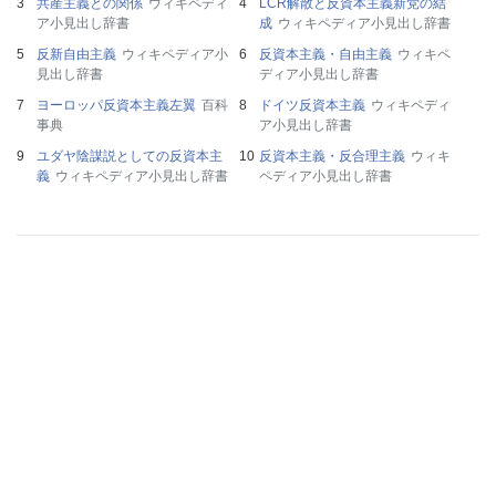
共産主義との関係
ウィキペディ
LCR解散と反資本主義新党の結
ア小見出し辞書
成
ウィキペディア小見出し辞書
反新自由主義
ウィキペディア小
反資本主義・自由主義
ウィキペ
見出し辞書
ディア小見出し辞書
ヨーロッパ反資本主義左翼
百科
ドイツ反資本主義
ウィキペディ
事典
ア小見出し辞書
ユダヤ陰謀説としての反資本主
反資本主義・反合理主義
ウィキ
義
ウィキペディア小見出し辞書
ペディア小見出し辞書