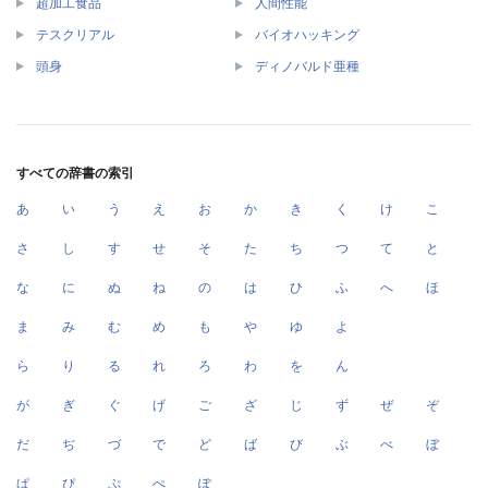
超加工食品
人間性能
テスクリアル
バイオハッキング
頭身
ディノバルド亜種
すべての辞書の索引
あ
い
う
え
お
か
き
く
け
こ
さ
し
す
せ
そ
た
ち
つ
て
と
な
に
ぬ
ね
の
は
ひ
ふ
へ
ほ
ま
み
む
め
も
や
ゆ
よ
ら
り
る
れ
ろ
わ
を
ん
が
ぎ
ぐ
げ
ご
ざ
じ
ず
ぜ
ぞ
だ
ぢ
づ
で
ど
ば
び
ぶ
べ
ぼ
ぱ
ぴ
ぷ
ぺ
ぽ