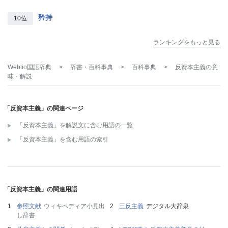
矜持
10位
ランキングをもっと見る
Weblio国語辞典
>
辞書・百科事典
>
百科事典
>
反資本主義
の意
味・解説
「反資本主義」の関連ページ
「反資本主義」を解説文に含む用語の一覧
「反資本主義」を含む用語の索引
「反資本主義」の関連用語
参照文献
ウィキペディア小見出
三反主義
デジタル大辞泉
し辞書