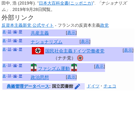
田中, 浩 (2019年). “
日本大百科全書(ニッポニカ)
”.
「ナショナリズ
ム」
. 2019年9月28日閲覧。
外部リンク
反資本主義新党 公式サイト
- フランスの反資本主義
政党
表
話
編
歴
[
表示
]
共産主義
表
話
編
歴
[
表示
]
ナショナリズム
表
話
編
歴
[
表示
]
国民社会主義ドイツ労働者党
（ナチ党）
表
話
編
歴
[
表示
]
ファシズム運動
表
話
編
歴
[
表示
]
政治思想
ドイツ
チェコ
典拠管理データベース
: 国立図書館