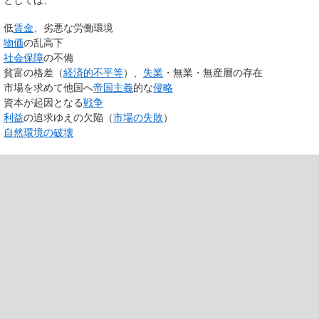
低
賃金
、劣悪な労働環境
物価
の乱高下
社会保障
の不備
貧富の格差（
経済的不平等
）、
失業
・無業・無産層の存在
市場を求めて他国へ
帝国主義
的な
侵略
資本が起因となる
戦争
利益
の追求ゆえの欠陥（
市場の失敗
）
自然環境の破壊