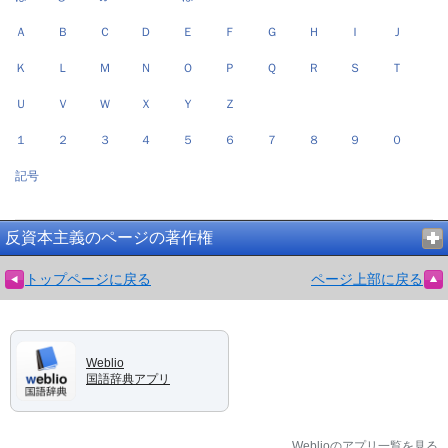
Ａ
Ｂ
Ｃ
Ｄ
Ｅ
Ｆ
Ｇ
Ｈ
Ｉ
Ｊ
Ｋ
Ｌ
Ｍ
Ｎ
Ｏ
Ｐ
Ｑ
Ｒ
Ｓ
Ｔ
Ｕ
Ｖ
Ｗ
Ｘ
Ｙ
Ｚ
１
２
３
４
５
６
７
８
９
０
記号
反資本主義のページの著作権
トップページに戻る
ページ上部に戻る
Weblio
国語辞典アプリ
Weblioのアプリ一覧を見る