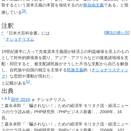
取するという資本主義の本質を強化するのが
新自由主義
である」と指
[
3
]
摘している
。
注釈
^
『日本大百科全書』には
[
脚注の使い方
]
「
ナショナリズム
…
19世紀後半に入って先進資本主義国が経済上の利益確保を至上のもの
として対外的膨張策を図り、アジア・アフリカなどの後進諸地域を支
配・抑圧すると、被支配諸民族がそうした不当な支配から自己を解放
し、自民族や自国の独立を主張する
民族主義
的（
ナショナリスティッ
ク
）な思想や運動が現れた」
[
1
]
と記載がある
。
出典
a
b
^
田中 2019
, p. ナショナリズム.
^
森永卓郎『「騙されない！」ための経済学 モリタク流・経済ニュー
スのウラ読み術』PHP研究所〈PHPビジネス新書〉、2008年、16
頁。
^
森永卓郎『「騙されない！」ための経済学 モリタク流・経済ニュー
スのウラ読み術』PHP研究所〈PHPビジネス新書〉、2008年、102