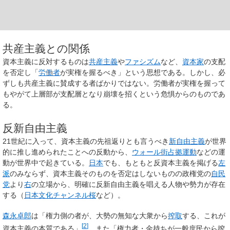
共産主義との関係
資本主義に反対するものは
共産主義
や
ファシズム
など、
資本家
の支配
を否定し「
労働者
が実権を握るべき」という思想である。しかし、必
ずしも共産主義に賛成する者ばかりではない。労働者が実権を握って
もやがて上層部が支配層となり崩壊を招くという危惧からのものであ
る。
反新自由主義
21世紀に入って、資本主義の先祖返りとも言うべき
新自由主義
が世界
的に推し進められたことへの反動から、
ウォール街占拠運動
などの運
動が世界中で起きている。
日本
でも、もともと反資本主義を掲げる
左
派
のみならず、資本主義そのものを否定はしないものの政権党の
自民
党
より
右
の立場から、明確に反新自由主義を唱える人物や勢力が存在
する（
日本文化チャンネル桜
など）。
森永卓郎
は「権力側の者が、大勢の無知な大衆から
搾取
する、これが
[
2
]
資本主義の本質である」
、また「権力者・金持ちが一般庶民から搾