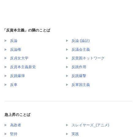
「反資本主義」の隣のことば
反論
反論 (論証)
反論権
反議会主義
反貞女大学
反貧困ネットワーク
反資本主義新党
反跳作用
反跳爆弾
反跳爆撃
反車
反軍国主義
急上昇のことば
為政者
スレイヤーズ_(アニメ)
堅持
実践