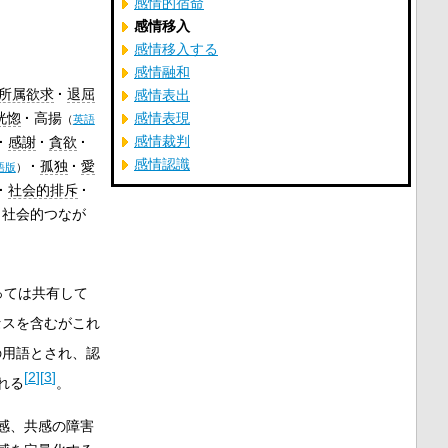
感情的宿命
感情移入
感情移入する
感情融和
所属欲求
退屈
感情表出
感情表現
恍惚
高揚
（
英語
感情裁判
感謝
貪欲
感情認識
孤独
愛
語版
）
社会的排斥
社会的つなが
っては共有して
セスを含むがこれ
の用語とされ、認
[
2
]
[
3
]
れる
。
感、共感の障害