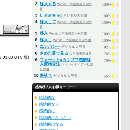
2
移入する
Weblio日本語例文用例辞
|
|
|
|
|
100%
書
3
Einfuhlung
デジタル大辞泉
|
|
|
|
|
100%
4
移入して
Weblio日本語例文用例辞
|
|
|
|
|
100%
書
5
移入
Weblio日本語例文用例辞書
|
|
|
|
|
100%
6
移入し
Weblio日本語例文用例辞書
|
|
|
|
|
100%
7
エンパシー
デジタル大辞泉
|
|
|
|
|
92%
8
さめた目で見る
日本語表現辞典
|
|
|
|
|
76%
3:03 UTC 版)
9
フォークト=カンプフ感情移
|
|
|
|
|
70%
入度検査法
ウィキペディア小見出
し辞書
10
夢落ち
デジタル大辞泉
|
|
|
|
|
56%
感情移入のお隣キーワード
感情的な
感情的な人
感情的に
感情的にならない
感情的になる