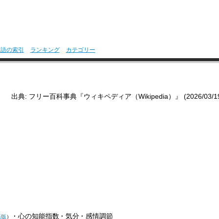
用語の索引
ランキング
カテゴリー
出典: フリー百科事典『ウィキペディア（Wikipedia）』 (2026/03/19 0
心の知能指数
気分
感情調節
語版
）