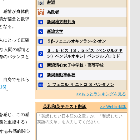
邂逅
、感情が身体的
為政者
情が信念と欲求
新潟地方裁判所
となる。
新潟大学
人にとって正確
５β‐フェニルオキソラン‐２‐オン
な人間の感情と
３，５‐ビス［３，５‐ビス（ベンジルオキ
シ）ベンジルオキシ］ベンジルブロミド
際のバランスと
新潟清心女子中学校・高等学校
新潟自動車学校
、自身でそれら
１‐フェニル‐４‐ニトロ‐３‐ペンタノン
16
]
。
>>もっとランキングを見る
英和和英テキスト翻訳
>> Weblio翻訳
を感じ、この感
義と重複する）
する
共感的関心