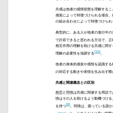
共感は他者の感情状態を理解するこ
感覚によって特徴づけられる場合、
の組み合わせによって特徴づけられ
典型的に、ある人が他者の進行中の
で許容できると思われる方法で、正
相互作用の理解を助ける共感に関す
[
15
]
理解の必要性を強調する
。
他者の身体的感覚や感情を認識する
の対応する動きや表情を生み出す際
共感と関連概念との区別
慈悲
と
同情
は共感に関連する用語で
情はその人を助けるよう動機づける
[
6
]
を持つ
。同情は、困っている誰か