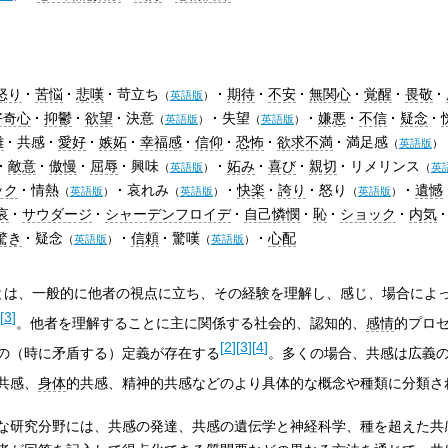
怒り
苦悩
悲嘆
苛立ち
期待
不安
無関心
覚醒
畏敬
（
英語版
）
好奇心
抑鬱
欲望
決意
失望
嫌悪
不信
疑念
（
英語版
）
（
英語版
）
離
共感
愛好
嫉妬
幸福感
信仰
恐怖
欲求不満
満足感
（
英語版
）
敵意
傲慢
屈辱
興味
妬み
喜び
親切
リメリンス
（
英語版
）
（
英
ック
情熱
哀れみ
快楽
誇り
怒り
遺憾
（
英語版
）
（
英語版
）
（
英語版
）
哀
サウダージ
シャーデンフロイデ
自己憐憫
恥
ショック
内気
驚き
疑念
信頼
驚嘆
心配
（
英語版
）
（
英語版
）
とは、一般的に他者の視点に立ち、その経験を理解し、感じ、場合によ
[
3
]
。他者を理解することに主に関係する社会的、認知的、
感情
的プロ
[
2
]
[
3
]
[
4
]
の（時に矛盾する）定義が存在する
。多くの場合、共感は広義
共感、
身体
的共感、精神的共感などのより具体的な概念や種類に分類さ
な研究分野には、共感の発達、共感の遺伝学と神経科学、種を超えた共