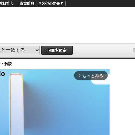
韓日辞典
古語辞典
その他の辞書▼
味・解説
もっとみる
arrow_forward_ios