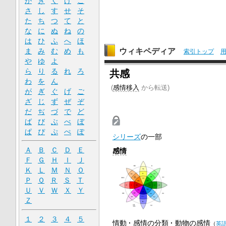
か
き
く
け
こ
さ
し
す
せ
そ
た
ち
つ
て
と
な
に
ぬ
ね
の
は
ひ
ふ
へ
ほ
ウィキペディア
ま
み
む
め
も
索引トップ
や
ゆ
よ
ら
り
る
れ
ろ
共感
わ
を
ん
(
感情移入
から転送)
が
ぎ
ぐ
げ
ご
ざ
じ
ず
ぜ
ぞ
だ
ぢ
づ
で
ど
ば
び
ぶ
べ
ぼ
ぱ
ぴ
ぷ
ぺ
ぽ
シリーズ
の一部
Ａ
Ｂ
Ｃ
Ｄ
Ｅ
感情
Ｆ
Ｇ
Ｈ
Ｉ
Ｊ
Ｋ
Ｌ
Ｍ
Ｎ
Ｏ
Ｐ
Ｑ
Ｒ
Ｓ
Ｔ
Ｕ
Ｖ
Ｗ
Ｘ
Ｙ
Ｚ
１
２
３
４
５
情動
感情の分類
動物の感情
（
英