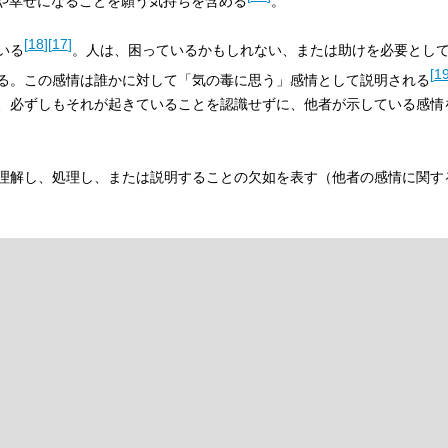
や幸せになることを願う気持ちを含める
。
[
18
]
[
17
]
いる
。人は、困っているかもしれない、または助けを必要とし
[
1
る。この感情は誰かに対して「気の毒に思う」感情として説明される
、必ずしもそれが起きていることを認識せずに、他者が示している感情
理解し、処理し、または説明することの欠如を表す（他者の感情に関す