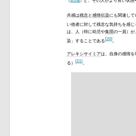
と、その人がより良い状態
（
英語版
）
共感は
残念
と
感情伝染
にも関連して
い他者に対して残念な気持ちを感じ
は、人（特に幼児や
集団
の一員）が
[
20
]
染」することである
。
アレキシサイミア
は、自身の感情を
[
21
]
る）
。