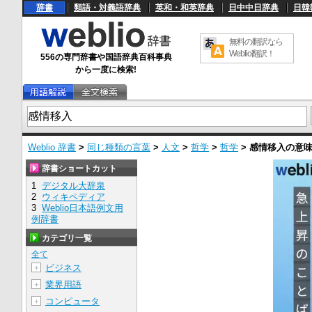
辞書
類語・対義語辞典
英和・和英辞典
日中中日辞典
日韓
無料の翻訳なら
Weblio翻訳！
556の専門辞書や国語辞典百科事典
から一度に検索!
Weblio 辞書
>
同じ種類の言葉
>
人文
>
哲学
>
哲学
>
感情移入
の意
辞書ショートカット
1
デジタル大辞泉
2
ウィキペディア
3
Weblio日本語例文用
例辞書
カテゴリ一覧
全て
ビジネス
＋
業界用語
＋
コンピュータ
＋