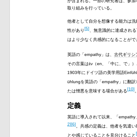
が含まれる。一部の研究者は、参加
取り組みを行っている。
他者として自分を想像する能力は洗
[
5
]
性があり
、無意識的に達成される
はより少なく共感的になることがで
英語の「empathy」は、
古代ギリシ
その言葉は
ἐν
（
en
、「中に、で」）
1903年にドイツ語の美学用語
Einfüh
ühlung
を英語の「empathy」に翻
[
10
]
たは憎悪を意味する場合がある
定義
英語に導入されて以来、「empat
2
]
[
6
]
。共感の定義は、他者を気遣い
[
とや感じていることを見分けること