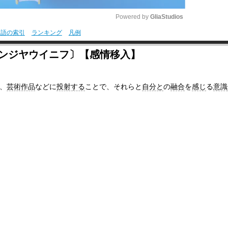
Powered by 
GliaStudios
用語の索引
ランキング
凡例
M
カンジヤウイニフ〕【感情移入】
u
t
、
芸術作品
などに
投射する
ことで、それらと
自分と
の
融合
を
感じ
る
意識
e