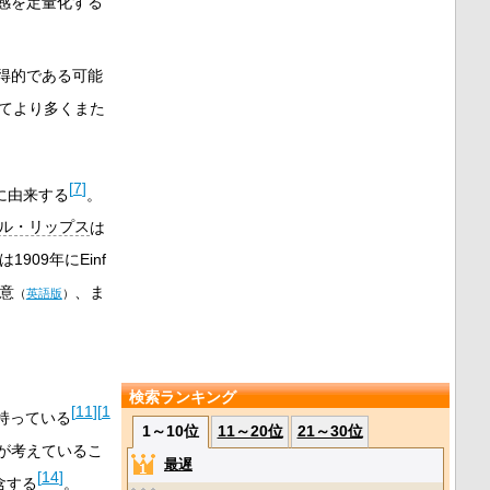
感を定量化する
得的である可能
てより多くまた
[
7
]
に由来する
。
ル・リップス
は
は1909年に
Einf
意
、ま
（
英語版
）
検索ランキング
[
11
]
[
1
持っている
1～10位
11～20位
21～30位
が考えているこ
最遅
[
14
]
含する
。