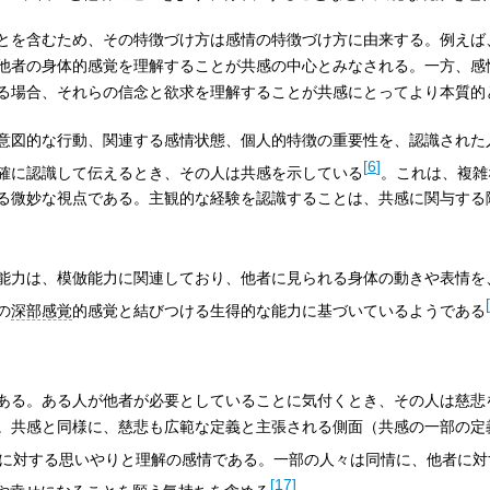
とを含むため、その特徴づけ方は感情の特徴づけ方に由来する。例えば
他者の身体的感覚を理解することが共感の中心とみなされる。一方、感
る場合、それらの信念と欲求を理解することが共感にとってより本質的
意図的な行動、関連する感情状態、個人的特徴の重要性を、認識された
[
6
]
確に認識して伝えるとき、その人は共感を示している
。これは、複雑
る微妙な視点である。主観的な経験を認識することは、共感に関与する
能力は、模倣能力に関連しており、他者に見られる身体の動きや表情を
[
の
深部感覚
的感覚と結びつける生得的な能力に基づいているようである
ある。ある人が他者が必要としていることに気付くとき、その人は慈悲
。共感と同様に、慈悲も広範な定義と主張される側面（共感の一部の定
に対する思いやりと理解の感情である。一部の人々は同情に、他者に対
[
17
]