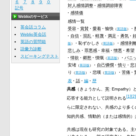
６
７
８
９
０
対人感情調整
感情調節障害
記号
感情価
Weblioのサービス
感情一覧
英会話コラム
受容
賞賛
愛着
愉快
（
英語版
）
Weblio英会話
自信
混乱
軽蔑
満足
勇気
英語の質問箱
恥ずかしさ
感情剥
版
）
（
英語版
）
語彙力診断
悲しみ
罪悪感
幸福
憎悪
希望
スピーキングテスト
情欲
郷愁
憤慨
パニ
（
英語版
）
安堵
自己憐憫
憤り
悲
（
英語版
）
り
悲嘆
苦痛
（
英語版
）
（
英語版
）
表
話
編
歴
共感
（きょうかん、
英
:
Empathy
）
[
1
]
[
2
]
応答する能力として説明される
らに限定されない、共感のより多く
知的共感、情動的（または感情的）
共感は現在も研究の対象である。主