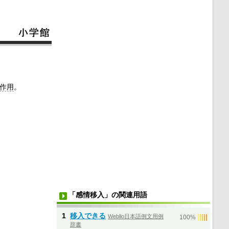
作用
。
「感情移入」の関連用語
1
移入できる
Weblio日本語例文用例
|
|
|
|
|
100%
辞書