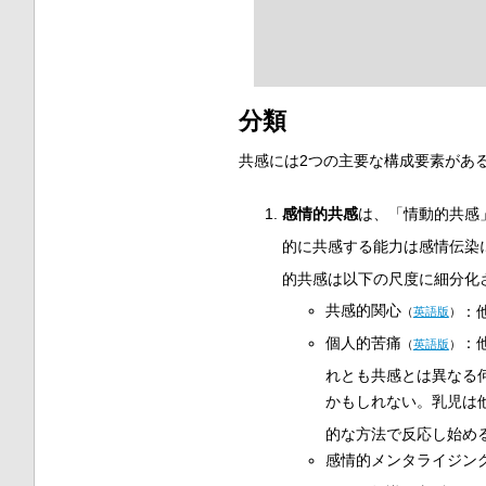
分類
共感には2つの主要な構成要素があ
感情的共感
は、「情動的共感
的に共感する能力は感情伝染
的共感は以下の尺度に細分化
共感的関心
：
（
英語版
）
個人的苦痛
：
（
英語版
）
れとも共感とは異なる
かもしれない。乳児は
的な方法で反応し始め
感情的メンタライジン