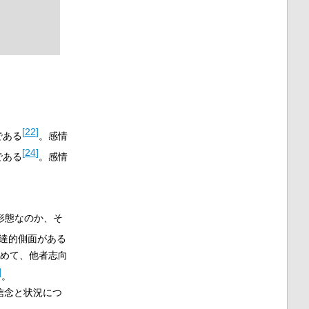
[
22
]
である
。感情
[
24
]
である
。感情
形態なのか、そ
達的側面がある
初めて、他者志向
]
。
信念と状況につ