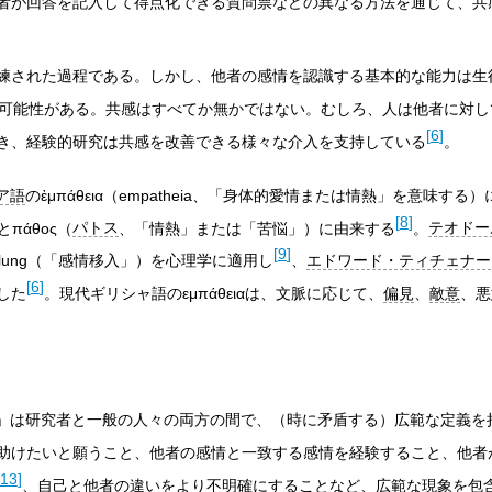
者が回答を記入して得点化できる質問票などの異なる方法を通じて、共
練された過程である。しかし、他者の感情を認識する基本的な能力は生
可能性がある。共感はすべてか無かではない。むしろ、人は他者に対し
[
6
]
き、経験的研究は共感を改善できる様々な介入を支持している
。
ア語
の
ἐμπάθεια
（
empatheia
、「身体的愛情または情熱」を意味する）
[
8
]
と
πάθος
（
パトス
、「情熱」または「苦悩」）に由来する
。
テオドー
[
9
]
lung
（「感情移入」）を心理学に適用し
、
エドワード・ティチェナー
[
6
]
訳した
。現代ギリシャ語の
εμπάθεια
は、文脈に応じて、
偏見
、
敵意
、
悪
。
hy」は研究者と一般の人々の両方の間で、（時に矛盾する）広範な定義を
助けたいと願うこと、他者の感情と一致する感情を経験すること、他者
13
]
、自己と他者の違いをより不明確にすることなど、広範な現象を包