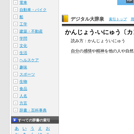
電車
＋
自動車・バイク
＋
船
＋
デジタル大辞泉
索引トップ
工学
＋
かんじょう‐いにゅう〔
建築・不動産
＋
学問
＋
読み方：かんじょういにゅう
文化
＋
自分
の
感情
や
精神
を他の人や自然
生活
＋
ヘルスケア
＋
趣味
＋
スポーツ
＋
生物
＋
食品
＋
人名
＋
方言
＋
辞書・百科事典
＋
すべての辞書の索引
あ
い
う
え
お