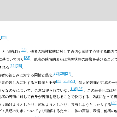
[
22
]
る
。
[
23
]
」とも呼ばれ
、他者の精神状態に対して適切な感情で応答する能力
[
23
]
に基づいており
、他者の感情的または覚醒状態の影響を受けること
[
22
]
[
25
]
される
。
[
22
]
[
26
]
[
27
]
他者の苦しみに対する同情と慈悲
。
[
22
]
[
26
]
[
27
]
他者の苦しみに対する不快感と不安
。個人的苦痛が共感の一
[
18
]
[
26
]
何かなのかについて、合意は得られていない
。この細分化には発
他者の苦痛に対して自身が苦痛を感じることで反応する。2歳になって
[
26
る：助けようとしたり、慰めようとしたり、共有しようとしたりする
グ：共感の対象についてより理解するために、体の言語、表情、他者の
[
9
]