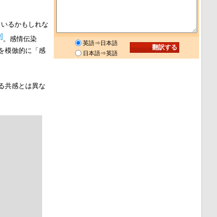
ているかもしれな
9
]
。感情伝染
英語⇒日本語
を模倣的に「感
日本語⇒英語
る共感とは異な