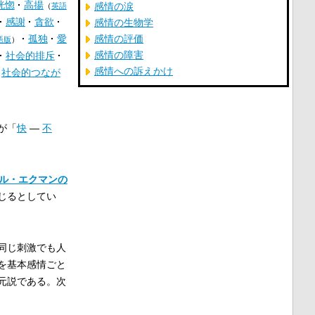
恍惚
高揚
感情の涙
（
英語
感謝
貪欲
感情の生物学
孤独
愛
感情の評価
語版
）
感情の障害
社会的排斥
感情への訴えかけ
社会的つなが
が「
快
―
不
ール・エクマンの
じるとしてい
同じ刺激でも人
を基本感情ごと
元説である。次