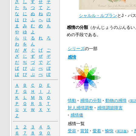
さ
し
す
せ
そ
た
ち
つ
て
と
な
に
ぬ
ね
の
シャルル・ルブラン
とJ・パ
は
ひ
ふ
へ
ほ
ま
み
む
め
も
感情の分類
（かんじょうのぶんるい
や
ゆ
よ
めの手段である。
ら
り
る
れ
ろ
わ
を
ん
シリーズ
の一部
が
ぎ
ぐ
げ
ご
ざ
じ
ず
ぜ
ぞ
感情
だ
ぢ
づ
で
ど
ば
び
ぶ
べ
ぼ
ぱ
ぴ
ぷ
ぺ
ぽ
Ａ
Ｂ
Ｃ
Ｄ
Ｅ
Ｆ
Ｇ
Ｈ
Ｉ
Ｊ
Ｋ
Ｌ
Ｍ
Ｎ
Ｏ
情動
感情の分類
動物の感情
（
英
Ｐ
Ｑ
Ｒ
Ｓ
Ｔ
対人感情調整
感情調節障害
Ｕ
Ｖ
Ｗ
Ｘ
Ｙ
感情価
Ｚ
感情一覧
１
２
３
４
５
受容
賞賛
愛着
愉快
（
英語版
）
６
７
８
９
０