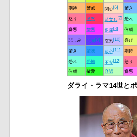
[
6
]
期待
警戒
驚き
関心
[
7
]
怒り
激怒
恐れ
苛立ち
[
8
]
嫌悪
憎悪
信頼
退屈
[
9
]
[
10
]
悲しみ
喜び
悲嘆
哀愁
[
11
]
驚き
驚嘆
期待
放心
[
12
]
恐れ
恐怖
怒り
不安
信頼
敬愛
容認
嫌悪
ダライ・ラマ14世と