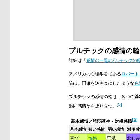
プルチックの感情の輪
詳細は「
感情の一覧#プルチックの
アメリカの心理学者である
ロバート
論は、円錐を逆さまにしたような
色
プルチックの感情の輪は、８つの
基
[
5
]
混同感情から成り立つ。
[
5
]
基本感情と強弱派生・対極感情
基本感情
強い感情
弱い感情
対極感
喜び
恍惚
平穏
悲し