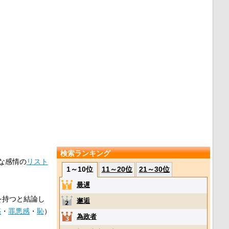
検索ランキング
な感情の
リスト
1～10位
11～20位
21～30位
最遅
を持つと結論し
邂逅
惑
・
罪悪感
・
恥
）
為政者