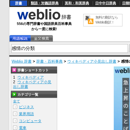
辞書
類語・対義語辞典
英和・和英辞典
日中中日辞典
日韓
無料の翻訳なら
Weblio翻訳！
556の専門辞書や国語辞典百科事典
から一度に検索!
Weblio 辞書
>
辞書・百科事典
>
ウィキペディア小見出し辞書
>
感情
辞書ショートカット
1
ウィキペディア
2
ウィキペディア小見
出し辞書
カテゴリ一覧
全て
ビジネス
＋
業界用語
＋
コンピュータ
＋
電車
＋