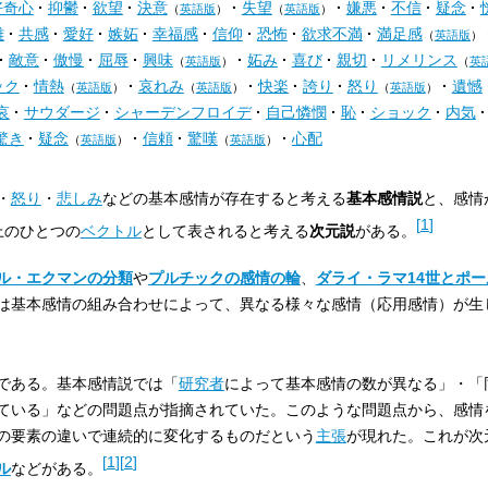
好奇心
抑鬱
欲望
決意
失望
嫌悪
不信
疑念
（
英語版
）
（
英語版
）
離
共感
愛好
嫉妬
幸福感
信仰
恐怖
欲求不満
満足感
（
英語版
）
敵意
傲慢
屈辱
興味
妬み
喜び
親切
リメリンス
（
英語版
）
（
英
ック
情熱
哀れみ
快楽
誇り
怒り
遺憾
（
英語版
）
（
英語版
）
（
英語版
）
哀
サウダージ
シャーデンフロイデ
自己憐憫
恥
ショック
内気
驚き
疑念
信頼
驚嘆
心配
（
英語版
）
（
英語版
）
・
怒り
・
悲しみ
などの基本感情が存在すると考える
基本感情説
と、感情
[
1
]
上のひとつの
ベクトル
として表されると考える
次元説
がある。
ル・エクマンの分類
や
プルチックの感情の輪
、
ダライ・ラマ14世とポ
は基本感情の組み合わせによって、異なる様々な感情（応用感情）が生
である。基本感情説では「
研究者
によって基本感情の数が異なる」・「
ている」などの問題点が指摘されていた。このような問題点から、感情
の要素の違いで連続的に変化するものだという
主張
が現れた。これが次
[
1
]
[
2
]
ル
などがある。