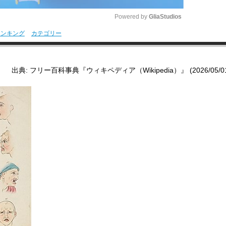
Powered by 
GliaStudios
ランキング
カテゴリー
M
u
出典: フリー百科事典『ウィキペディア（Wikipedia）』 (2026/05/01 1
t
e