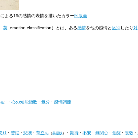
スによる16の感情の表情を描いたカラー
凹版画
、
英
:
emotion classification
）とは、ある
感情
を他の感情と
区別
したり
対
心の知能指数
気分
感情調節
語版
）
怒り
苦悩
悲嘆
苛立ち
期待
不安
無関心
覚醒
畏敬
（
英語版
）