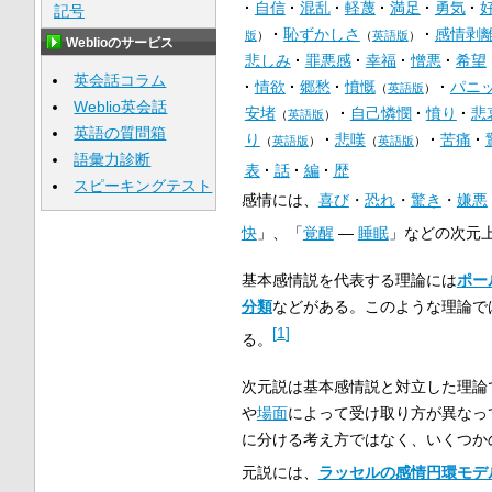
自信
混乱
軽蔑
満足
勇気
記号
恥ずかしさ
感情剥
版
）
（
英語版
）
Weblioのサービス
悲しみ
罪悪感
幸福
憎悪
希望
英会話コラム
情欲
郷愁
憤慨
パニ
（
英語版
）
Weblio英会話
安堵
自己憐憫
憤り
悲
（
英語版
）
英語の質問箱
り
悲嘆
苦痛
（
英語版
）
（
英語版
）
語彙力診断
表
話
編
歴
スピーキングテスト
感情には、
喜び
・
恐れ
・
驚き
・
嫌悪
快
」、「
覚醒
―
睡眠
」などの次元
基本感情説を代表する理論には
ポー
分類
などがある。このような理論で
[
1
]
る。
次元説は基本感情説と対立した理論
や
場面
によって受け取り方が異なっ
に分ける考え方ではなく、いくつか
元説には、
ラッセルの感情円環モデ