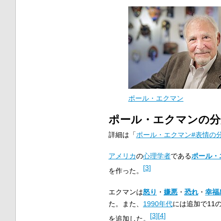
ポール・エクマン
ポール・エクマンの分
詳細は「
ポール・エクマン#表情の
アメリカ
の
心理学者
である
ポール・
[
3
]
を作った。
エクマンは
怒り
・
嫌悪
・
恐れ
・
幸福
た。また、
1990年代
には追加で11
[
3
]
[
4
]
を追加した。