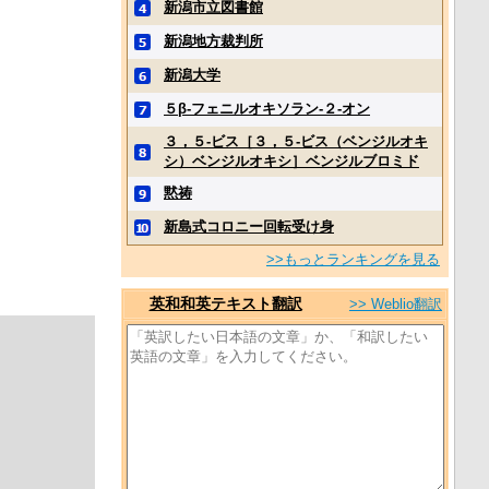
新潟市立図書館
新潟地方裁判所
新潟大学
５β‐フェニルオキソラン‐２‐オン
３，５‐ビス［３，５‐ビス（ベンジルオキ
シ）ベンジルオキシ］ベンジルブロミド
黙祷
新島式コロニー回転受け身
>>もっとランキングを見る
英和和英テキスト翻訳
>> Weblio翻訳