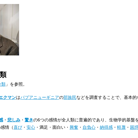
類
分類
」を参照。
エクマン
は
パプアニューギニア
の
部族民
などを調査することで、基本的
感
・
悲しみ
・
驚き
の6つの感情が全人類に普遍的であり、生物学的基盤
の感情（
喜び
・
安心
・満足・面白い・
興奮
・
自負心
・
納得感
・
軽蔑
・
困