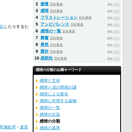
2
傲慢
百科事典
|
|
|
|
|
8%
3
感情
百科事典
|
|
|
|
|
6%
4
フラストレーション
百科事典
|
|
|
|
|
6%
5
アンビバレンス
百科事典
|
|
|
|
|
6%
比
したりするた
6
感情の一覧
百科事典
|
|
|
|
|
6%
7
興奮
百科事典
|
|
|
|
|
6%
8
勇気
百科事典
|
|
|
|
|
6%
9
愛好
百科事典
|
|
|
|
|
6%
10
易怒性
百科事典
|
|
|
|
|
6%
感情の分類のお隣キーワード
感情と文化
感情と涙の関係の謎
感情による変化
感情に作用する薬物
感情の一覧
感情の伝染
感情の分類
所属欲求
退屈
感情の基準