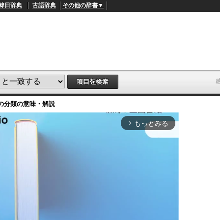
韓日辞典
古語辞典
その他の辞書▼
の分類
の意味・解説
もっとみる
arrow_forward_ios