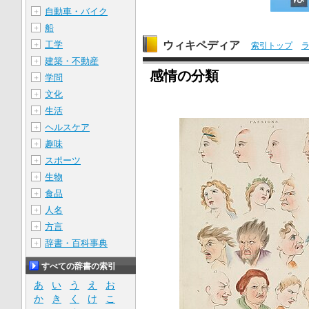
自動車・バイク
＋
船
＋
ウィキペディア
工学
＋
索引トップ
建築・不動産
＋
感情の分類
学問
＋
文化
＋
生活
＋
ヘルスケア
＋
趣味
＋
スポーツ
＋
生物
＋
食品
＋
人名
＋
方言
＋
辞書・百科事典
＋
すべての辞書の索引
あ
い
う
え
お
か
き
く
け
こ