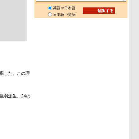
英語⇒日本語
日本語⇒英語
唱した。この理
の強弱派生、24の