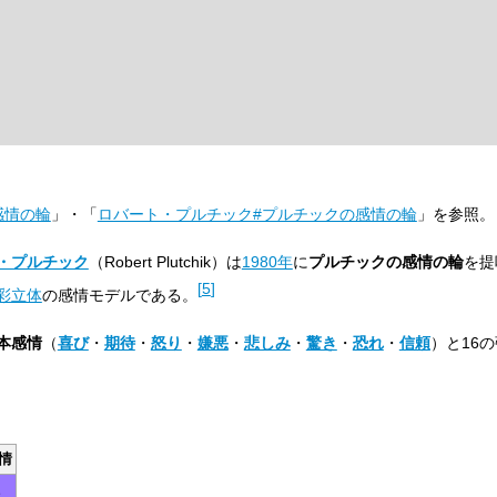
感情の輪
」・「
ロバート・プルチック#プルチックの感情の輪
」を参照。
・プルチック
（Robert Plutchik）は
1980年
に
プルチックの感情の輪
を提
[
5
]
彩立体
の感情モデルである。
本感情
（
喜び
・
期待
・
怒り
・
嫌悪
・
悲しみ
・
驚き
・
恐れ
・
信頼
）と16
情
み