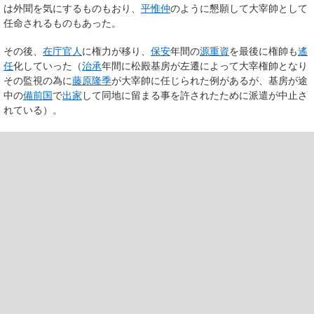
は外聞を気にするものもおり、
平惟仲
のように懇願して大宰帥として
任命されるものもあった。
その後、
在庁官人
に権力が移り、
保安
年間の
源重資
を最後に権帥も
遙
任
化していった（
治承
年間に松殿基房が左遷によって大宰権帥となり
その監視の為に
藤原隆季
が大宰帥に任じられた例があるが、基房が途
中の
備前国
で
出家
して同地に留まる事を許されたために派遣が中止さ
れている）。