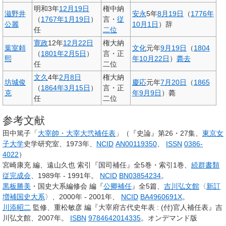
明和3年
12月19日
権中納
滋野井
安永
5年
8月19日
（
1776年
（
1767年
1月19日
）
言・
従
公麗
10月1日
）辞
任
二位
寛政
12年
12月22日
権大納
葉室頼
文化
元年
9月19日
（
1804
（
1801年
2月5日
）
言・正
熙
年
10月22日
）
薨去
任
二位
文久
4年
2月8日
権大納
坊城俊
慶応
元年
7月20日
（
1865
（
1864年
3月15日
）
言・正
克
年
9月9日
）薨
任
二位
参考文献
田中篤子「
大宰帥・大宰大弐補任表
」（『史論』第26・27集、
東京女
子大学
史学研究室、1973年、
NCID
AN00119350
、
ISSN
0386-
4022
）
宮崎康充 編、遠山久也 索引『国司補任』全5巻・索引1巻、
続群書類
従完成会
、1989年 - 1991年。
NCID
BN03854234
。
黒板勝美
・国史大系編修会 編『
公卿補任
』全5篇、
吉川弘文館
〈
新訂
増補国史大系
〉、2000年 - 2001年、
NCID
BA4960691X
。
川添昭二
監修、重松敏彦 編『大宰府古代史年表 : (付)官人補任表』吉
川弘文館、2007年。
ISBN
9784642014335
。オンデマンド版