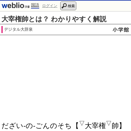
国語
ログイン
検索
大宰権帥とは？ わかりやすく解説
デジタル大辞泉
▽
▽
だざい‐の‐ごんのそち【
大宰権
帥】