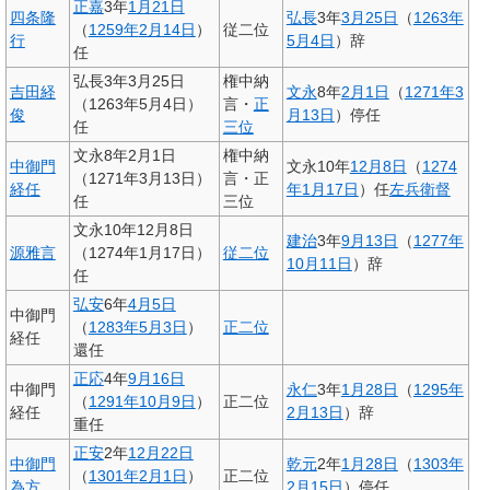
正嘉
3年
1月21日
四条隆
弘長
3年
3月25日
（
1263年
（
1259年
2月14日
）
従二位
行
5月4日
）辞
任
弘長3年3月25日
権中納
吉田経
文永
8年
2月1日
（
1271年
3
（1263年5月4日）
言・
正
俊
月13日
）停任
任
三位
文永8年2月1日
権中納
中御門
文永10年
12月8日
（
1274
（1271年3月13日）
言・正
経任
年
1月17日
）任
左兵衛督
任
三位
文永10年12月8日
建治
3年
9月13日
（
1277年
源雅言
（1274年1月17日）
従二位
10月11日
）辞
任
弘安
6年
4月5日
中御門
（
1283年
5月3日
）
正二位
経任
還任
正応
4年
9月16日
中御門
永仁
3年
1月28日
（
1295年
（
1291年
10月9日
）
正二位
経任
2月13日
）辞
重任
正安
2年
12月22日
中御門
乾元
2年
1月28日
（
1303年
（
1301年
2月1日
）
正二位
為方
2月15日
）停任