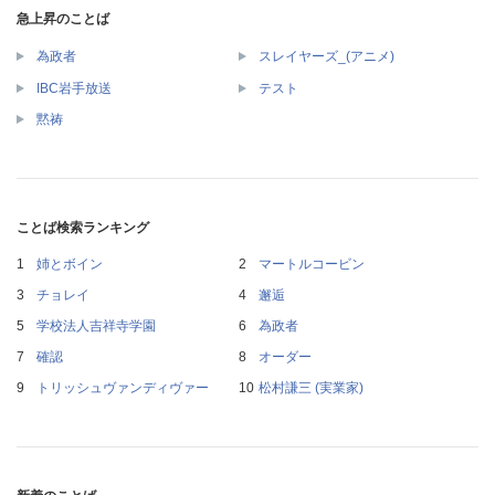
急上昇のことば
為政者
スレイヤーズ_(アニメ)
IBC岩手放送
テスト
黙祷
ことば検索ランキング
姉とボイン
マートルコービン
チョレイ
邂逅
学校法人吉祥寺学園
為政者
確認
オーダー
トリッシュヴァンディヴァー
松村謙三 (実業家)