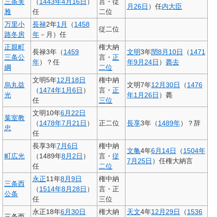
三条実
（
1443年
4月16日
）
言・従
月26日
）任
内大臣
雅
任
二位
万里小
長禄
2年
1月
（
1458
従二位
路冬房
年
－月）任
正親町
権大納
長禄3年（
1459
文明
3年
閏8月10日
（
1471
三条公
言・
正
年
）？任
年
9月24日
）
薨去
綱
二位
文明5年
12月18日
権中納
烏丸益
文明7年
12月30日
（
1476
（
1474年
1月6日
）
言・
正
光
年
1月26日
）薨
任
三位
文明10年
6月22日
葉室教
（
1478年
7月21日
）
正二位
長享
3年（
1489年
）？辞
忠
任
長享3年
7月6日
権中納
文亀
4年
6月14日
（
1504年
町広光
（1489年
8月2日
）
言・
従
7月25日
）任権大納言
任
二位
永正
11年
8月9日
権中納
三条西
（
1514年
8月28日
）
言・正
公条
任
三位
永正18年
6月30日
権大納
天文
4年
12月29日
（
1536
三条西