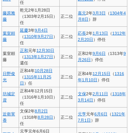
任
乾元2年1月28日
藤原雅
嘉元
2年
3月3日
（
1304年
4
（1303年2月15日）
正二位
藤
月8日
）辞
任
延慶
3年
9月4日
葉室頼
応長
2年
1月13日
（
1312年
（
1310年
9月27日
）
正二位
藤
2月20日
）停任
任
正和
元年
12月30日
葉室頼
正和2年
9月6日
（1313年
9
（
1313年
1月27日
）
正二位
藤
月26日
）停任
還任
正和4年
10月28日
日野俊
正和4年
12月15日
（
1316
（
1315年
11月25
正二位
光
年
1月10日
）停任
日
）任
正和4年12月15日
坊城定
文保
2年
2月11日
（
1318年
（1316年1月10日）
正二位
資
3月14日
）停任
任
文保2年
8月2日
近衛実
元亨
元年
6月6日
（
1321年
（1318年
8月28日
）
正二位
香
7月1日
）辞
任
元亨元年6月6日