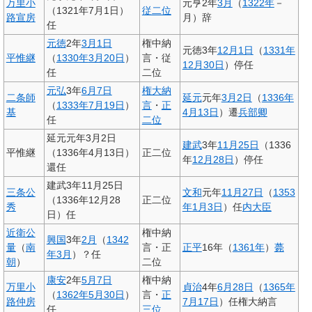
万里小
元亨2年
3月
（
1322年
－
（1321年7月1日）
従二位
路宣房
月）辞
任
元徳
2年
3月1日
権中納
元徳3年
12月1日
（
1331年
平惟継
（
1330年
3月20日
）
言・従
12月30日
）停任
任
二位
元弘
3年
6月7日
権大納
二条師
延元
元年
3月2日
（
1336年
（
1333年
7月19日
）
言
・
正
基
4月13日
）遷
兵部卿
任
二位
延元元年3月2日
建武
3年
11月25日
（1336
平惟継
（1336年4月13日）
正二位
年
12月28日
）停任
還任
建武3年11月25日
三条公
文和
元年
11月27日
（
1353
（1336年12月28
正二位
秀
年
1月3日
）任
内大臣
日）任
近衛公
権中納
興国
3年
2月
（
1342
量
（
南
言・正
正平
16年（
1361年
）
薨
年
3月
）？任
朝
）
二位
康安
2年
5月7日
権中納
万里小
貞治
4年
6月28日
（
1365年
（
1362年
5月30日
）
言・
正
路仲房
7月17日
）任権大納言
任
三位