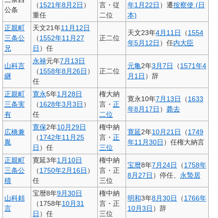
（
1521年
8月2日
）
言・従
年
1月22日
）遷
按察使 (日
公条
重任
二位
本)
正親町
天文21年
11月12日
天文23年
4月11日
（
1554
三条公
（
1552年
11月27
正二位
年
5月12日
）任
内大臣
兄
日
）任
永禄
元年
7月13日
山科言
元亀
2年
3月7日
（
1571年
4
（
1558年
8月26日
）
正二位
継
月1日
）辞
任
正親町
寛永
5年
1月28日
権大納
寛永10年
7月13日
（
1633
三条実
（
1628年
3月3日
）
言・
正
年
8月17日
）
薨去
有
任
二位
寛保
2年
10月29日
権中納
広橋兼
寛延
2年
10月21日
（
1749
（
1742年
11月25
言・
正
胤
年
11月30日
）任権大納言
日
）任
三位
正親町
寛延3年
1月10日
権中納
宝暦
8年
7月24日
（
1758年
三条公
（
1750年
2月16日
）
言・正
8月27日
）停任、
永蟄居
積
任
三位
宝暦8年
9月30日
権中納
山科頼
明和
3年
8月30日
（
1766年
（1758年
10月31
言・正
言
10月3日
）辞
日
）任
三位