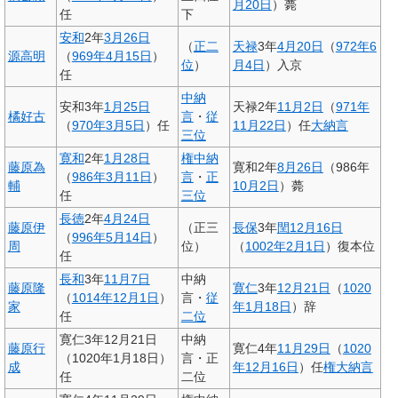
月20日
）薨
任
下
安和
2年
3月26日
（
正二
天禄
3年
4月20日
（
972年
6
源高明
（
969年
4月15日
）
位
）
月4日
）入京
任
中納
安和3年
1月25日
天禄2年
11月2日
（
971年
橘好古
言
・
従
（
970年
3月5日
）任
11月22日
）任
大納言
三位
寛和
2年
1月28日
権中納
藤原為
寛和2年
8月26日
（986年
（
986年
3月11日
）
言
・
正
輔
10月2日
）薨
任
三位
長徳
2年
4月24日
藤原伊
（正三
長保
3年
閏12月16日
（
996年
5月14日
）
周
位）
（
1002年
2月1日
）復本位
任
長和
3年
11月7日
中納
藤原隆
寛仁
3年
12月21日
（
1020
（
1014年
12月1日
）
言・
従
家
年
1月18日
）辞
任
二位
寛仁3年12月21日
中納
藤原行
寛仁4年
11月29日
（
1020
（1020年1月18日）
言・正
成
年
12月16日
）任
権大納言
任
二位