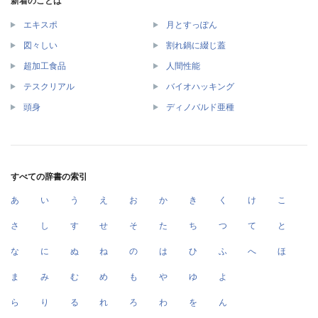
新着のことば
エキスポ
月とすっぽん
図々しい
割れ鍋に綴じ蓋
超加工食品
人間性能
テスクリアル
バイオハッキング
頭身
ディノバルド亜種
すべての辞書の索引
あ
い
う
え
お
か
き
く
け
こ
さ
し
す
せ
そ
た
ち
つ
て
と
な
に
ぬ
ね
の
は
ひ
ふ
へ
ほ
ま
み
む
め
も
や
ゆ
よ
ら
り
る
れ
ろ
わ
を
ん