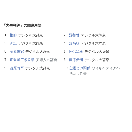
「大宰権帥」の関連用語
権帥
デジタル大辞泉
源都督
デジタル大辞泉
帥記
デジタル大辞泉
源高明
デジタル大辞泉
藤原隆家
デジタル大辞泉
阿保親王
デジタル大辞泉
正親町三条公積
美術人名辞典
藤原伊周
デジタル大辞泉
藤原時平
デジタル大辞泉
左遷との関係
ウィキペディア小
見出し辞書