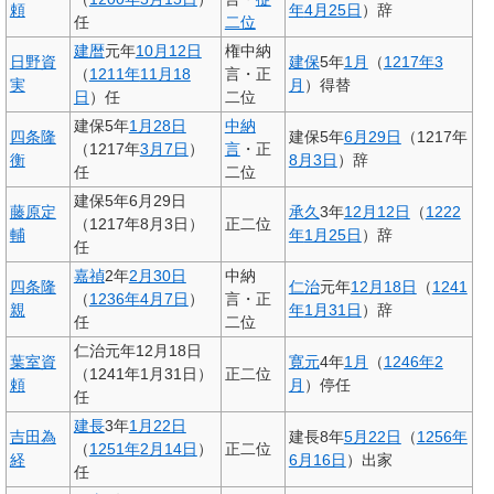
頼
年
4月25日
）辞
任
二位
建暦
元年
10月12日
権中納
日野資
建保
5年
1月
（
1217年
3
（
1211年
11月18
言・正
実
月
）得替
日
）任
二位
建保5年
1月28日
中納
四条隆
建保5年
6月29日
（1217年
（1217年
3月7日
）
言
・正
衡
8月3日
）辞
任
二位
建保5年6月29日
藤原定
承久
3年
12月12日
（
1222
（1217年8月3日）
正二位
輔
年
1月25日
）辞
任
嘉禎
2年
2月30日
中納
四条隆
仁治
元年
12月18日
（
1241
（
1236年
4月7日
）
言・正
親
年
1月31日
）辞
任
二位
仁治元年12月18日
葉室資
寛元
4年
1月
（
1246年
2
（1241年1月31日）
正二位
頼
月
）停任
任
建長
3年
1月22日
吉田為
建長8年
5月22日
（
1256年
（
1251年
2月14日
）
正二位
経
6月16日
）出家
任