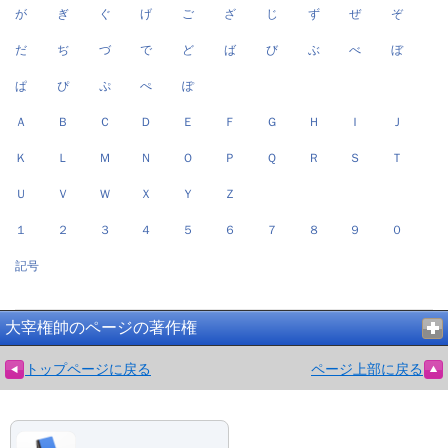
が
ぎ
ぐ
げ
ご
ざ
じ
ず
ぜ
ぞ
だ
ぢ
づ
で
ど
ば
び
ぶ
べ
ぼ
ぱ
ぴ
ぷ
ぺ
ぽ
Ａ
Ｂ
Ｃ
Ｄ
Ｅ
Ｆ
Ｇ
Ｈ
Ｉ
Ｊ
Ｋ
Ｌ
Ｍ
Ｎ
Ｏ
Ｐ
Ｑ
Ｒ
Ｓ
Ｔ
Ｕ
Ｖ
Ｗ
Ｘ
Ｙ
Ｚ
１
２
３
４
５
６
７
８
９
０
記号
大宰権帥のページの著作権
トップページに戻る
ページ上部に戻る