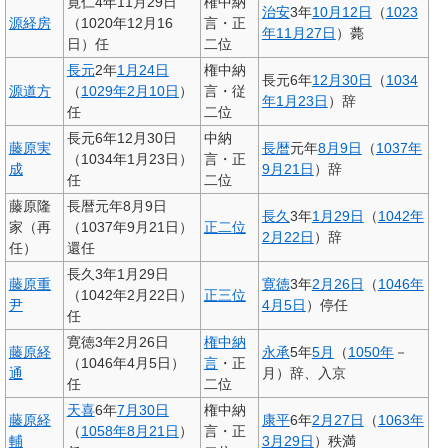
寛仁4年11月29日
権中納
治安
3年
10月12日
（
1023
源経房
（1020年12月16
言・正
年
11月27日
）薨
日）任
二位
長元
2年
1月24日
権中納
長元6年
12月30日
（
1034
源道方
（
1029年
2月10日
）
言・従
年
1月23日
）辞
任
二位
長元6年12月30日
中納
藤原実
長暦
元年
8月9日
（
1037年
（1034年1月23日）
言・正
成
9月21日
）辞
任
二位
藤原隆
長暦元年8月9日
長久
3年
1月29日
（
1042年
家（再
（1037年9月21日）
正二位
2月22日
）辞
任）
還任
長久3年1月29日
藤原重
寛徳
3年
2月26日
（
1046年
（1042年2月22日）
正三位
尹
4月5日
）停任
任
寛徳3年2月26日
権中納
藤原経
永承
5年
5月
（
1050年
－
（1046年4月5日）
言
・正
通
月）辞、入京
任
二位
天喜
6年
7月30日
権中納
藤原経
康平
6年
2月27日
（
1063年
（
1058年
8月21日
）
言・正
輔
3月29日
）秩満