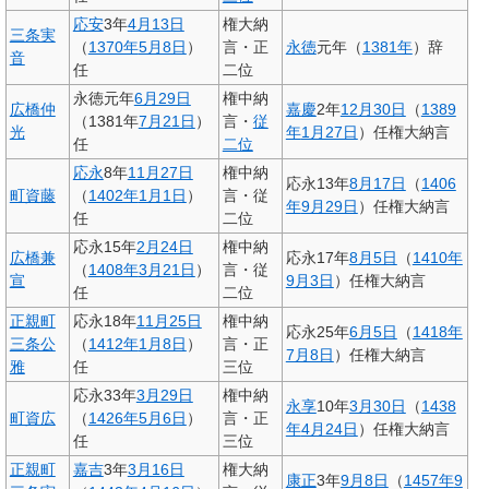
応安
3年
4月13日
権大納
三条実
（
1370年
5月8日
）
言・正
永徳
元年（
1381年
）辞
音
任
二位
永徳元年
6月29日
権中納
広橋仲
嘉慶
2年
12月30日
（
1389
（1381年
7月21日
）
言・
従
光
年
1月27日
）任権大納言
任
二位
応永
8年
11月27日
権中納
応永13年
8月17日
（
1406
町資藤
（
1402年
1月1日
）
言・従
年
9月29日
）任権大納言
任
二位
応永15年
2月24日
権中納
広橋兼
応永17年
8月5日
（
1410年
（
1408年
3月21日
）
言・従
宣
9月3日
）任権大納言
任
二位
正親町
応永18年
11月25日
権中納
応永25年
6月5日
（
1418年
三条公
（
1412年
1月8日
）
言・正
7月8日
）任権大納言
雅
任
三位
応永33年
3月29日
権中納
永享
10年
3月30日
（
1438
町資広
（
1426年
5月6日
）
言・正
年
4月24日
）任権大納言
任
三位
正親町
嘉吉
3年
3月16日
権大納
康正
3年
9月8日
（
1457年
9