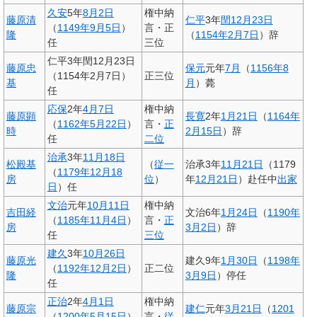
久安
5年
8月2日
権中納
藤原清
仁平
3年
閏12月23日
（
1149年
9月5日
）
言・正
隆
（
1154年
2月7日
）辞
任
三位
仁平3年閏12月23日
藤原忠
保元
元年
7月
（
1156年
8
（1154年2月7日）
正三位
基
月
）薨
任
応保
2年
4月7日
権中納
藤原顕
長寛
2年
1月21日
（
1164年
（
1162年
5月22日
）
言・
正
時
2月15日
）辞
任
二位
治承
3年
11月18日
松殿基
（
従一
治承3年
11月21日
（1179
（
1179年
12月18
房
位
）
年
12月21日
）赴任中
出家
日
）任
文治
元年
10月11日
権中納
吉田経
文治6年
1月24日
（
1190年
（
1185年
11月4日
）
言・
正
房
3月2日
）辞
任
三位
建久
3年
10月26日
藤原光
建久9年
1月30日
（
1198年
（
1192年
12月2日
）
正二位
隆
3月9日
）停任
任
正治
2年
4月1日
権中納
藤原宗
建仁
元年
3月21日
（
1201
（
1200年
5月15日
）
言・
従