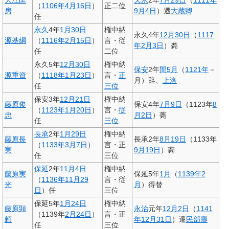
（
1106年
4月16日
）
正二位
房
9月4日
）遷
大蔵卿
任
永久
4年
1月30日
権中納
永久4年
12月30日
（
1117
源基綱
（
1116年
2月15日
）
言・従
年
2月3日
）薨
任
二位
永久5年
12月30日
権中納
保安
2年
閏5月
（
1121年
－
源重資
（
1118年
1月23日
）
言・
正
月）辞、
上洛
任
三位
保安3年
12月21日
権中納
藤原俊
保安4年
7月9日
（1123年
8
（
1123年
1月20日
）
言・
従
忠
月2日
）薨
任
三位
長承
2年
1月29日
権中納
藤原長
長承2年
8月19日
（1133年
（
1133年
3月7日
）
言・正
実
9月19日
）薨
任
三位
保延
2年
11月4日
権中納
藤原実
保延5年
1月
（
1139年
2
（
1136年
11月29
言・従
光
月
）得替
日
）任
三位
保延5年
1月24日
権中納
藤原顕
永治
元年
12月2日
（
1141
（1139年
2月24日
）
言・正
頼
年
12月31日
）遷
民部卿
任
三位