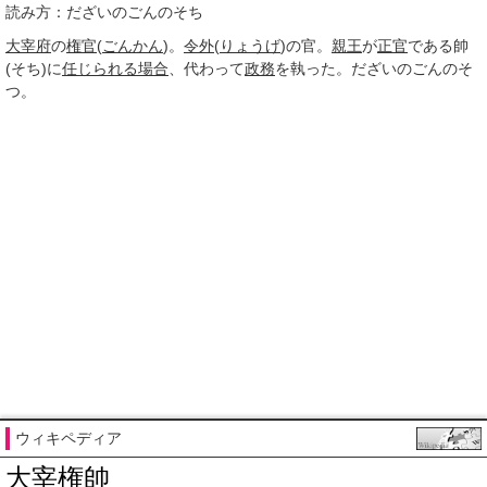
読み方：だざいのごんのそち
大宰府
の
権官
(
ごんかん
)。
令外
(
りょうげ
)の官。
親王
が
正官
である帥
(そち)に
任じられる
場合
、代わって
政務
を執った。だざいのごんのそ
つ。
ウィキペディア
大宰権帥