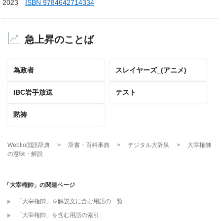
2023
ISBN 9784642714334
急上昇のことば
為政者
スレイヤーズ_(アニメ)
IBC岩手放送
テスト
黙祷
Weblio国語辞典
>
辞書・百科事典
>
デジタル大辞泉
>
大宰権帥
の意味・解説
「大宰権帥」の関連ページ
「大宰権帥」を解説文に含む用語の一覧
「大宰権帥」を含む用語の索引