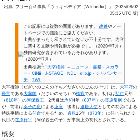
出典: フリー百科事典『ウィキペディア（Wikipedia）』 (2025/08/02
05:35 UTC 版)
この記事には
複数の問題があります
。
改善
やノー
トページでの議論にご協力ください。
出典
がまったく示されていないか不十分です。内容
に関する文献や情報源が必要です。
（
2020年7月
）
独自研究
が含まれているおそれがあります。
（
2020年7月
）
?
出典検索
:
"大宰権帥"
–
ニュース
·
書籍
·
スカラ
ー
·
CiNii
·
J-STAGE
·
NDL
·
dlib.jp
·
ジャパンサー
チ
·
TWL
大宰権帥
（だざいのごんのそち／だざいのごんのそつ）は、
大宰府
の
長官
である
大宰帥
（だざいのそち）の
権官
である。初代は
弘仁
元年
（
810年
）の
阿保親王
、2代目は
承和
4年（
837年
）の
藤原常嗣
である
が、前者は
薬子の変
による
連座
、後者は
遣唐大使
としての功労による
特殊事情による
任命
であるため、
貞観
15年（
873年
）に任じられた3
代目の
在原行平
（阿保親王の子）が事実上の初代とされている。
概要