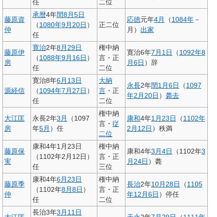
任
二位
承暦
4年
閏8月5日
藤原資
応徳
元年
4月
（
1084年
－
（
1080年
9月20日
）
正二位
仲
月）
出家
任
寛治
2年
8月29日
権中納
藤原伊
寛治6年
7月1日
（
1092年
8
（
1088年
9月16日
）
言・正
房
月6日
）辞
任
二位
寛治8年
6月13日
大納
永長
2年
閏1月6日
（
1097
源経信
（
1094年
7月27日
）
言
・正
年
2月20日
）
薨去
任
二位
権中納
大江匡
永長2年
3月
（1097
康和
4年
1月23日
（
1102年
言・
従
房
年
5月
）任
2月12日
）秩満
二位
康和4年1月23日
権中納
藤原保
康和4年
3月4日
（1102年
3
（1102年2月12日）
言・正
実
月24日
）薨
任
三位
康和4年
6月23日
権中納
藤原季
長治
2年
10月28日
（
1105
（1102年
8月8日
）
言・正
仲
年
12月6日
）停任
任
二位
長治3年
3月11日
大江匡
天永
2年
7月29日
（
1111年