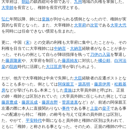
大宰府は、
朝廷
の鎮西総司令部であり、
九州
地域の兵権を掌握した。
大宰帥
を長官とし、権帥を長官代理とする。
弘仁
年間以降、帥には
皇族
が列せられる慣例となったので、権帥が実
質的な長官となった。また、大宰権帥と
大宰府
の
次官
である
大宰大弐
を同時には任命できない慣習も生まれた。
更に、中国（
宋
）との交易の利権も大宰府に集中したことから、その
利権を目当てに大宰権帥には
中納言
・
大納言
経験者がなることが多か
った。それらの例として自らが陣頭指揮を執って
刀伊の入寇
を撃退し
た
藤原隆家
や、大宰府を制圧した
藤原純友
に対抗した
橘公頼
、
白河法
皇
の
院政
時代に活躍した
大江匡房
等が挙げられよう。
だが、他方で大宰権帥は中央で失脚した
大臣
経験者の左遷ポストとな
ることも多かった。例としては
阿保親王
・
源高明
・
藤原伊周
・
松殿基
房
などが挙げられる｡本来こうした
貴族
は
大宰員外帥
と呼ばれ、正規
の帥・権帥とは区別されていた（大宰員外帥に任じられた例としては
藤原豊成
・
藤原浜成
・
藤原吉野
・
菅原道真
など）が、前述の阿保親王
左遷の際に本人に直接関わりない
事件
である事と
上皇
の
皇子
である事
への配慮から特に「
権帥
」の称号を与えて従来の員外帥とは区別し
た。やがて、
平安時代
中期になると員外帥と権帥の区別は失われて、
ともに「権帥」と称される事となった。そのため、正規の権帥の中に