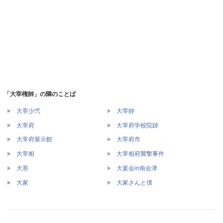
「大宰権帥」の隣のことば
大宰少弐
大宰帥
大宰府
大宰府学校院跡
大宰府展示館
大宰府市
大宰相
大宰相府襲撃事件
大害
大宴会in南会津
大家
大家さんと僕