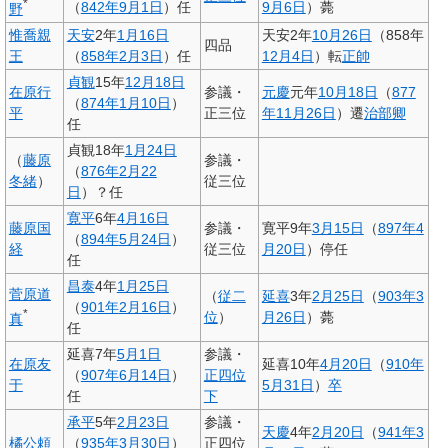
*
（
842年
9月1日
）任
9月6日
）薨
野
惟喬親
天安
2年
1月16日
天安2年
10月26日
（858年
四品
王
（
858年
2月3日
）任
12月4日
）転
正帥
貞観
15年
12月18日
在原行
参議・
元慶
元年
10月18日
（
877
（
874年
1月10日
）
平
正三位
年
11月26日
）遷
治部卿
任
貞観18年
1月24日
（
藤原
参議・
（
876年
2月22
冬緒
）
従三位
日
）？任
寛平
6年
4月16日
藤原国
参議・
寛平9年
3月15日
（
897年
4
（
894年
5月24日
）
経
従三位
月20日
）停任
任
昌泰
4年
1月25日
菅原道
（
従二
延喜
3年
2月25日
（
903年
3
（
901年
2月16日
）
*
位
）
月26日
）薨
真
任
延喜7年
5月1日
参議・
在原友
延喜10年
4月20日
（
910年
（
907年
6月14日
）
正四位
于
5月31日
）
卒
任
下
承平
5年
2月23日
参議・
天慶
4年
2月20日
（
941年
3
橘公頼
（
935年
3月30日
）
正四位