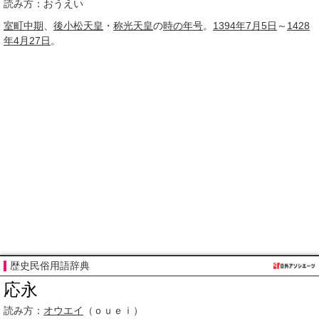
読み方：おうえい
室町
中期
、
後小松天皇
・
称光天皇
の
時の
年号
。
1394年
7月5日
～
1428
年
4月27日
。
歴史民俗用語辞典
応永
読み方：
オウエイ
（ｏｕｅｉ）