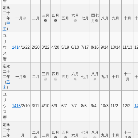
暦
応永
二十
三月
四月
六月
閏七
一年
一月※
二月
五月
七月
八月
九月
十月
※
※
※
月※
（
甲
午
）
ユ
リ
ウ
1414
/1/22
2/20
3/22
4/20
5/19
6/18
7/17
8/16
9/14
10/14
11/13
1
ス
暦
応永
二十
三月
四月
六月
八月
十一
二年
一月※
二月
五月
七月
九月
十月
※
※
※
※
月
（
乙
未
）
ユ
リ
ウ
1415
/2/10
3/11
4/10
5/9
6/7
7/7
8/5
9/4
10/3
11/2
12/2
1
ス
暦
応永
二十
二月
四月
五月
七月
八月
十一
三年
一月
三月
六月
九月
十月
※
※
※
※
※
月※