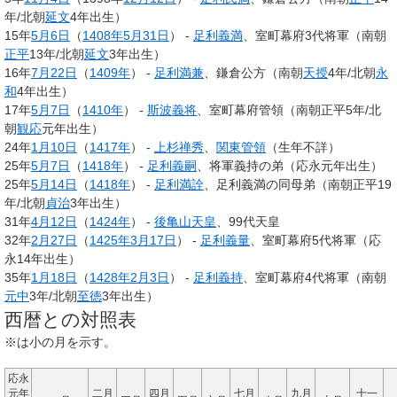
年/北朝
延文
4年出生）
15年
5月6日
（
1408年
5月31日
） -
足利義満
、室町幕府3代将軍（南朝
正平
13年/北朝
延文
3年出生）
16年
7月22日
（
1409年
） -
足利満兼
、鎌倉公方（南朝
天授
4年/北朝
永
和
4年出生）
17年
5月7日
（
1410年
） -
斯波義将
、室町幕府管領（南朝正平5年/北
朝
観応
元年出生）
24年
1月10日
（
1417年
） -
上杉禅秀
、
関東管領
（生年不詳）
25年
5月7日
（
1418年
） -
足利義嗣
、将軍義持の弟（応永元年出生）
25年
5月14日
（
1418年
） -
足利満詮
、足利義満の同母弟（南朝正平19
年/北朝
貞治
3年出生）
31年
4月12日
（
1424年
） -
後亀山天皇
、99代天皇
32年
2月27日
（
1425年
3月17日
） -
足利義量
、室町幕府5代将軍（応
永14年出生）
35年
1月18日
（
1428年
2月3日
） -
足利義持
、室町幕府4代将軍（南朝
元中
3年/北朝
至徳
3年出生）
西暦との対照表
※は小の月を示す。
応永
元年
二月
四月
七月
九月
十一