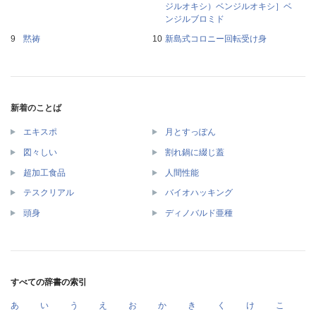
ジルオキシ）ベンジルオキシ］ベ
ンジルブロミド
黙祷
新島式コロニー回転受け身
新着のことば
エキスポ
月とすっぽん
図々しい
割れ鍋に綴じ蓋
超加工食品
人間性能
テスクリアル
バイオハッキング
頭身
ディノバルド亜種
すべての辞書の索引
あ
い
う
え
お
か
き
く
け
こ