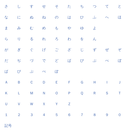
さ
し
す
せ
そ
た
ち
つ
て
と
な
に
ぬ
ね
の
は
ひ
ふ
へ
ほ
ま
み
む
め
も
や
ゆ
よ
ら
り
る
れ
ろ
わ
を
ん
が
ぎ
ぐ
げ
ご
ざ
じ
ず
ぜ
ぞ
だ
ぢ
づ
で
ど
ば
び
ぶ
べ
ぼ
ぱ
ぴ
ぷ
ぺ
ぽ
Ａ
Ｂ
Ｃ
Ｄ
Ｅ
Ｆ
Ｇ
Ｈ
Ｉ
Ｊ
Ｋ
Ｌ
Ｍ
Ｎ
Ｏ
Ｐ
Ｑ
Ｒ
Ｓ
Ｔ
Ｕ
Ｖ
Ｗ
Ｘ
Ｙ
Ｚ
１
２
３
４
５
６
７
８
９
０
記号