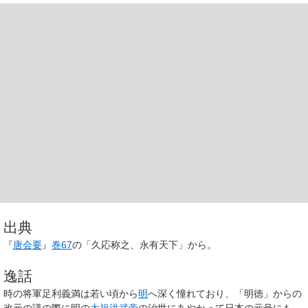
出典
『
唐会要
』
巻67
の「久
応
称之、
永
有天下」から。
逸話
時の将軍足利義満は若い頃から
明
へ深く憧れており、「明徳」からの
改元の議の際に明の
太祖洪武帝
の治世にあやかって日本の元号にも