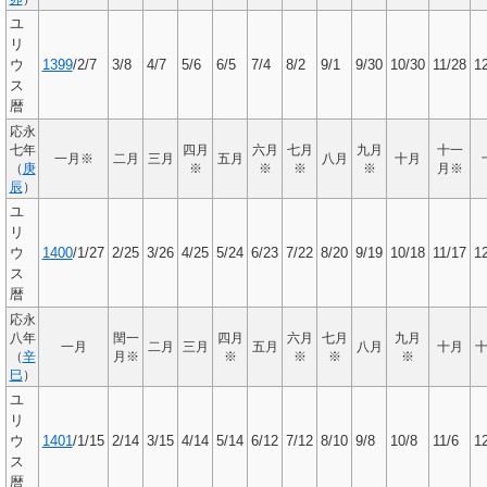
ユ
リ
ウ
1399
/2/7
3/8
4/7
5/6
6/5
7/4
8/2
9/1
9/30
10/30
11/28
1
ス
暦
応永
七年
四月
六月
七月
九月
十一
一月※
二月
三月
五月
八月
十月
（
庚
※
※
※
※
月※
辰
）
ユ
リ
ウ
1400
/1/27
2/25
3/26
4/25
5/24
6/23
7/22
8/20
9/19
10/18
11/17
1
ス
暦
応永
八年
閏一
四月
六月
七月
九月
一月
二月
三月
五月
八月
十月
（
辛
月※
※
※
※
※
巳
）
ユ
リ
ウ
1401
/1/15
2/14
3/15
4/14
5/14
6/12
7/12
8/10
9/8
10/8
11/6
1
ス
暦