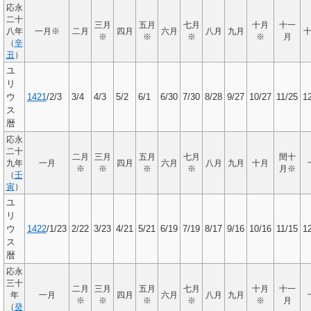
応永
二十
三月
五月
七月
十月
十一
八年
一月※
二月
四月
六月
八月
九月
※
※
※
※
月
（
辛
丑
）
ユ
リ
ウ
1421
/2/3
3/4
4/3
5/2
6/1
6/30
7/30
8/28
9/27
10/27
11/25
1
ス
暦
応永
二十
二月
三月
五月
七月
閏十
九年
一月
四月
六月
八月
九月
十月
※
※
※
※
月※
（
壬
寅
）
ユ
リ
ウ
1422
/1/23
2/22
3/23
4/21
5/21
6/19
7/19
8/17
9/16
10/16
11/15
1
ス
暦
応永
三十
二月
三月
五月
七月
十月
十一
年
一月
四月
六月
八月
九月
※
※
※
※
※
月
（
癸