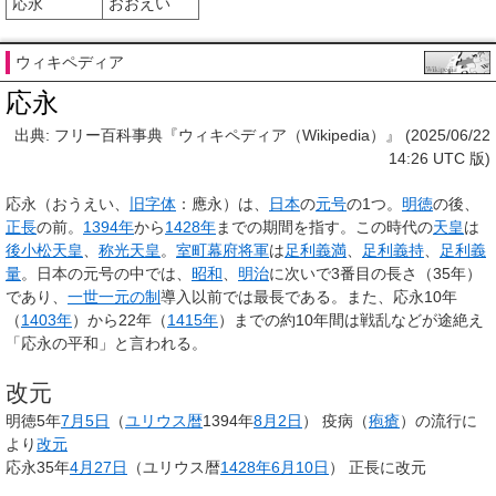
応永
おおえい
ウィキペディア
応永
出典: フリー百科事典『ウィキペディア（Wikipedia）』 (2025/06/22
14:26 UTC 版)
応永
（おうえい、
旧字体
：
應永
）は、
日本
の
元号
の1つ。
明徳
の後、
正長
の前。
1394年
から
1428年
までの期間を指す。この時代の
天皇
は
後小松天皇
、
称光天皇
。
室町幕府
将軍
は
足利義満
、
足利義持
、
足利義
量
。日本の元号の中では、
昭和
、
明治
に次いで3番目の長さ（35年）
であり、
一世一元の制
導入以前では最長である。また、応永10年
（
1403年
）から22年（
1415年
）までの約10年間は戦乱などが途絶え
「応永の平和」と言われる。
改元
明徳5年
7月5日
（
ユリウス暦
1394年
8月2日
） 疫病（
疱瘡
）の流行に
より
改元
応永35年
4月27日
（ユリウス暦
1428年
6月10日
） 正長に改元