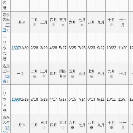
ス
暦
応永
四年
二月
四月
五月
七月
十月
十一
一月※
三月
六月
八月
九月
（
丁
※
※
※
※
※
月
丑
）
ユ
リ
ウ
1397
/1/30
2/28
3/29
4/28
5/27
6/25
7/25
8/23
9/22
10/22
11/20
1
ス
暦
応永
五年
二月
三月
閏四
五月
七月
九月
一月
四月
六月
八月
十月
（
戊
※
※
月※
※
※
※
寅
）
ユ
リ
ウ
1398
/1/19
2/18
3/19
4/17
5/17
6/15
7/14
8/13
9/11
10/11
11/9
1
ス
暦
応永
六年
三月
五月
六月
八月
十月
十一
一月※
二月
四月
七月
九月
（
己
※
※
※
※
※
月
卯
）