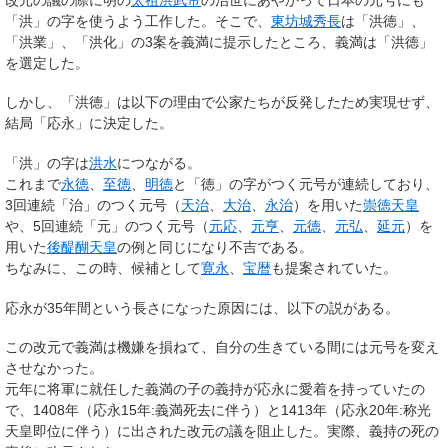
「洪」の字を使うよう工作した。そこで、
東坊城秀長
は「洪徳」、
「洪業」、「洪化」の3案を義満に提示したところ、義満は「洪徳」
を選定した。
しかし、「洪徳」は以下の理由で公家たちが反発したため実現せず、
結局「応永」に決定した。
「洪」の字は
洪水
につながる。
これまで
永徳
、
至徳
、
明徳
と「徳」の字がつく元号が連続しており、
3回連続「治」のつく元号（
天治
、
大治
、
永治
）を用いた
崇徳天皇
や、5回連続「元」のつく元号（
元応
、
元亨
、
元徳
、
元弘
、
延元
）を
用いた
後醍醐天皇
の例と同じになり不吉である。
ちなみに、この時、候補として
寛永
、
宝暦
も提案されていた。
応永が35年間という長さになった原因には、以下の説がある。
この改元で義満は機嫌を損ねて、自分の生きている間には元号を変え
させなかった。
元年に将軍に就任した義満の子の義持が応永に愛着を持っていたの
で、1408年（応永15年:義満死去に伴う）と1413年（応永20年:称光
天皇即位に伴う）に出された改元の議を阻止した。実際、義持の死の