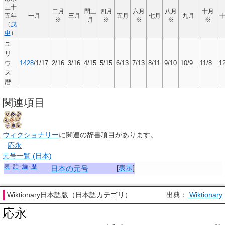
三十
二月
閏三
四月
六月
八月
十月
五年
一月
三月
五月
七月
九月
※
月
※
※
※
※
（
戊
申
）
ユ
リ
ウ
1428
/1/17
2/16
3/16
4/15
5/15
6/13
7/13
8/11
9/10
10/9
11/8
1
ス
暦
関連項目
ウィクショナリー
に関連の辞書項目があります。
応永
元号一覧 (日本)
表
話
編
歴
[
表示
]
日本の元号
Wiktionary日本語版（日本語カテゴリ）
出典：
Wiktionary
応永