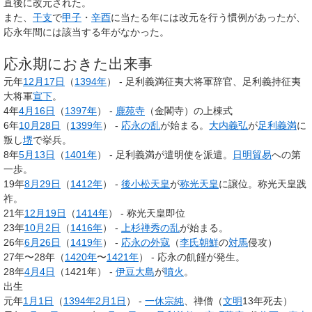
直後に改元された。
また、
干支
で
甲子
・
辛酉
に当たる年には改元を行う慣例があったが、
応永年間には該当する年がなかった。
応永期におきた出来事
元年
12月17日
（
1394年
） - 足利義満征夷大将軍辞官、足利義持征夷
大将軍
宣下
。
4年
4月16日
（
1397年
） -
鹿苑寺
（金閣寺）の上棟式
6年
10月28日
（
1399年
） -
応永の乱
が始まる。
大内義弘
が
足利義満
に
叛し
堺
で挙兵。
8年
5月13日
（
1401年
） - 足利義満が遣明使を派遣。
日明貿易
への第
一歩。
19年
8月29日
（
1412年
） -
後小松天皇
が
称光天皇
に譲位。称光天皇践
祚。
21年
12月19日
（
1414年
） - 称光天皇即位
23年
10月2日
（
1416年
） -
上杉禅秀の乱
が始まる。
26年
6月26日
（
1419年
） -
応永の外寇
（
李氏朝鮮
の
対馬
侵攻）
27年〜28年（
1420年
〜
1421年
） - 応永の飢饉が発生。
28年
4月4日
（1421年） -
伊豆大島
が
噴火
。
出生
元年
1月1日
（
1394年
2月1日
） -
一休宗純
、禅僧（
文明
13年死去）