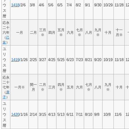
ウ
1418
/2/6
3/8
4/6
5/6
6/5
7/4
8/2
9/1
9/30
10/29
11/28
1
ス
暦
応永
二十
三月
五月
七月
九月
十一
六年
一月
二月
四月
六月
八月
十月
※
※
※
※
月※
（
己
亥
）
ユ
リ
ウ
1419
/1/26
2/25
3/27
4/25
5/25
6/23
7/23
8/21
9/20
10/19
11/18
1
ス
暦
応永
二十
閏一
二月
四月
七月
九月
七年
一月※
三月
五月
六月
八月
十月
月
※
※
※
※
（
庚
子
）
ユ
リ
ウ
1420
/1/16
2/14
3/15
4/13
5/13
6/11
7/11
8/10
9/8
10/8
11/6
1
ス
暦