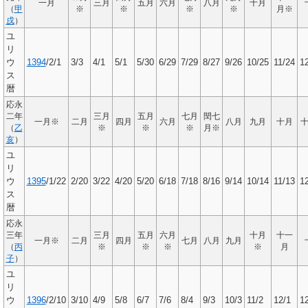
一月
三月
五月
六月
八月
十月
（
甲
※
※
※
※
月※
戌
）
ユ
リ
ウ
1394
/2/1
3/3
4/1
5/1
5/30
6/29
7/29
8/27
9/26
10/25
11/24
1
ス
暦
応永
二年
三月
五月
七月
閏七
一月※
二月
四月
六月
八月
九月
十月
（
乙
※
※
※
月※
亥
）
ユ
リ
ウ
1395
/1/22
2/20
3/22
4/20
5/20
6/18
7/18
8/16
9/14
10/14
11/13
1
ス
暦
応永
三年
三月
五月
六月
十月
十一
一月※
二月
四月
七月
八月
九月
（
丙
※
※
※
※
月
子
）
ユ
リ
ウ
1396
/2/10
3/10
4/9
5/8
6/7
7/6
8/4
9/3
10/3
11/2
12/1
1