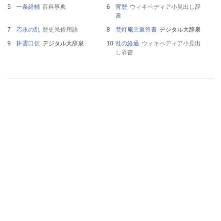
一条経輔
百科事典
官歴
ウィキペディア小見出し辞
書
応永の乱
歴史民俗用語
梵灯庵主返答書
デジタル大辞泉
耕雲口伝
デジタル大辞泉
乱の経過
ウィキペディア小見出
し辞書