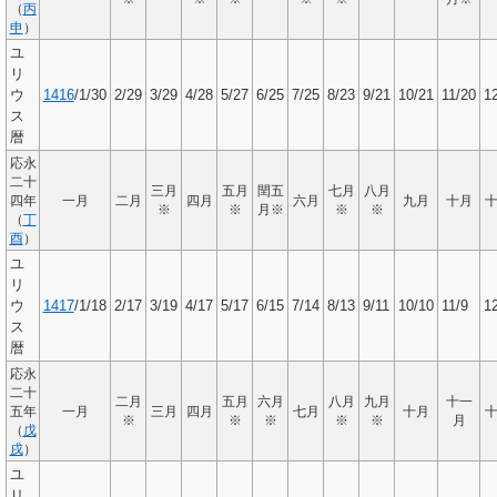
（
丙
申
）
ユ
リ
ウ
1416
/1/30
2/29
3/29
4/28
5/27
6/25
7/25
8/23
9/21
10/21
11/20
1
ス
暦
応永
二十
三月
五月
閏五
七月
八月
四年
一月
二月
四月
六月
九月
十月
※
※
月※
※
※
（
丁
酉
）
ユ
リ
ウ
1417
/1/18
2/17
3/19
4/17
5/17
6/15
7/14
8/13
9/11
10/10
11/9
1
ス
暦
応永
二十
二月
五月
六月
八月
九月
十一
五年
一月
三月
四月
七月
十月
※
※
※
※
※
月
（
戊
戌
）
ユ
リ