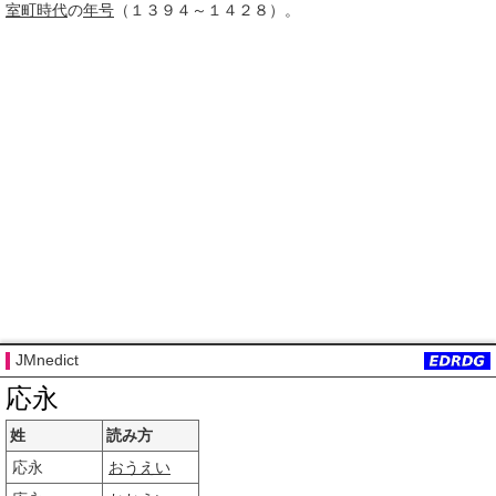
室町時代
の
年号
（１３９４～１４２８）。
JMnedict
応永
姓
読み方
応永
おうえい