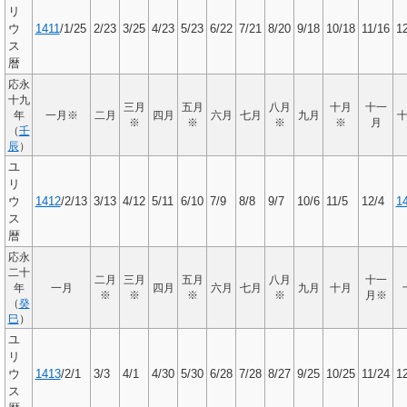
リ
ウ
1411
/1/25
2/23
3/25
4/23
5/23
6/22
7/21
8/20
9/18
10/18
11/16
1
ス
暦
応永
十九
三月
五月
八月
十月
十一
年
一月※
二月
四月
六月
七月
九月
※
※
※
※
月
（
壬
辰
）
ユ
リ
ウ
1412
/2/13
3/13
4/12
5/11
6/10
7/9
8/8
9/7
10/6
11/5
12/4
1
ス
暦
応永
二十
二月
三月
五月
八月
十一
年
一月
四月
六月
七月
九月
十月
※
※
※
※
月※
（
癸
巳
）
ユ
リ
ウ
1413
/2/1
3/3
4/1
4/30
5/30
6/28
7/28
8/27
9/25
10/25
11/24
1
ス