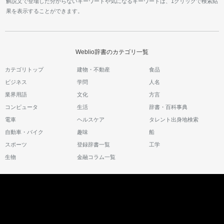
解説文で登場した分からないキーワードや気になるキーワードは、1クリックで検索結
果を表示することができます。
Weblio辞書のカテゴリ一覧
カテゴリトップ
建物・不動産
食品
ビジネス
学問
人名
業界用語
文化
方言
コンピュータ
生活
辞書・百科事典
電車
ヘルスケア
タレント出身地検索
自動車・バイク
趣味
船
スポーツ
登録辞書一覧
工学
生物
金融コラム一覧
Weblio辞書をご利用の方へ
Weblio辞書のご案内
ご利用規約
お問い合わせ