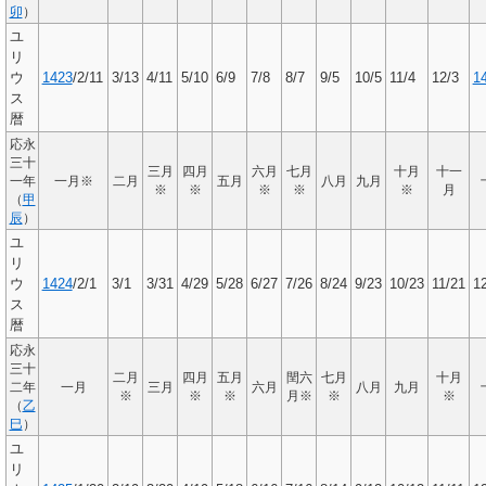
卯
）
ユ
リ
ウ
1423
/2/11
3/13
4/11
5/10
6/9
7/8
8/7
9/5
10/5
11/4
12/3
1
ス
暦
応永
三十
三月
四月
六月
七月
十月
十一
一年
一月※
二月
五月
八月
九月
※
※
※
※
※
月
（
甲
辰
）
ユ
リ
ウ
1424
/2/1
3/1
3/31
4/29
5/28
6/27
7/26
8/24
9/23
10/23
11/21
1
ス
暦
応永
三十
二月
四月
五月
閏六
七月
十月
二年
一月
三月
六月
八月
九月
※
※
※
月※
※
※
（
乙
巳
）
ユ
リ