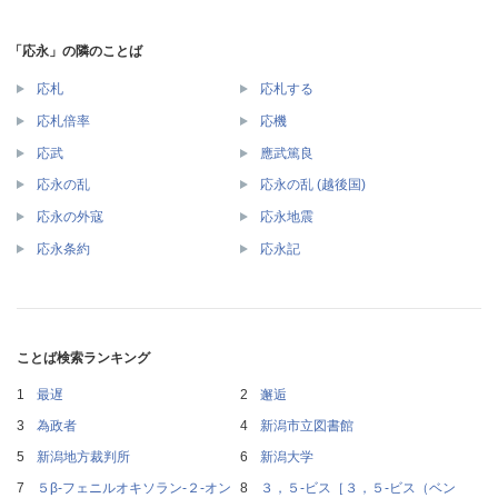
「応永」の隣のことば
応札
応札する
応札倍率
応機
応武
應武篤良
応永の乱
応永の乱 (越後国)
応永の外寇
応永地震
応永条約
応永記
ことば検索ランキング
最遅
邂逅
為政者
新潟市立図書館
新潟地方裁判所
新潟大学
５β‐フェニルオキソラン‐２‐オン
３，５‐ビス［３，５‐ビス（ベン