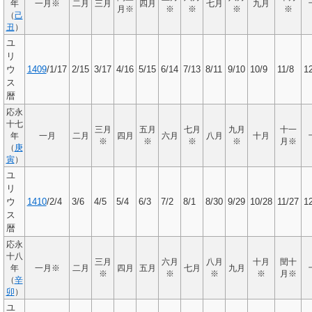
年
一月※
二月
三月
四月
七月
九月
月※
※
※
※
※
（
己
丑
）
ユ
リ
ウ
1409
/1/17
2/15
3/17
4/16
5/15
6/14
7/13
8/11
9/10
10/9
11/8
1
ス
暦
応永
十七
三月
五月
七月
九月
十一
年
一月
二月
四月
六月
八月
十月
※
※
※
※
月※
（
庚
寅
）
ユ
リ
ウ
1410
/2/4
3/6
4/5
5/4
6/3
7/2
8/1
8/30
9/29
10/28
11/27
1
ス
暦
応永
十八
三月
六月
八月
十月
閏十
年
一月※
二月
四月
五月
七月
九月
※
※
※
※
月※
（
辛
卯
）
ユ