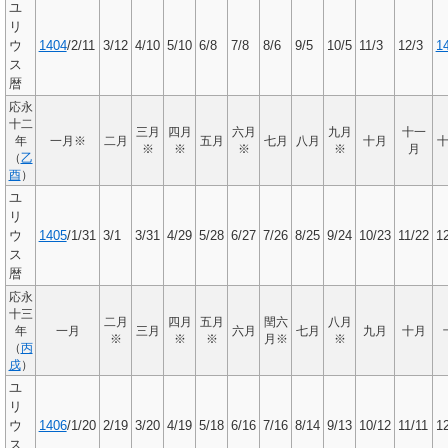
ユ
リ
ウ
1404
/2/11
3/12
4/10
5/10
6/8
7/8
8/6
9/5
10/5
11/3
12/3
1
ス
暦
応永
十二
三月
四月
六月
九月
十一
年
一月※
二月
五月
七月
八月
十月
※
※
※
※
月
（
乙
酉
）
ユ
リ
ウ
1405
/1/31
3/1
3/31
4/29
5/28
6/27
7/26
8/25
9/24
10/23
11/22
1
ス
暦
応永
十三
二月
四月
五月
閏六
八月
年
一月
三月
六月
七月
九月
十月
※
※
※
月※
※
（
丙
戌
）
ユ
リ
ウ
1406
/1/20
2/19
3/20
4/19
5/18
6/16
7/16
8/14
9/13
10/12
11/11
12
ス