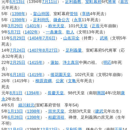
元年
6月13日
（1394年
7月11日
） -
足利義教
、
室町幕府
6代
将軍
（
嘉吉
元年死去）
5年（
1398年
） -
畠山持国
、室町幕府
管領
（
享徳
4年死去）
5年（
1398年
） -
足利持氏
、
鎌倉公方
（
永享
11年死去）
8年
3月29日
（
1401年
） -
称光天皇
、101代
天皇
（
正長
元年崩御）
9年
5月7日
（
1402年
） -
一条兼良
、
歌人
（文明13年死去）
11年
5月29日
（
1404年
7月6日
） -
山名宗全
（持豊）、
武将
（文明5年
死去）
14年
7月24日
（
1407年
8月27日
） -
足利義量
、室町幕府5代将軍（応
永32年死去）
22年
2月25日
（
1415年
） -
蓮如
、
浄土真宗
中興の祖。（
明応
8年死
去）
26年
6月18日
（
1419年
） -
後花園天皇
、102代天皇（文明2年崩御）
26年（1419年） -
柳原資綱
、
公家
（
文亀
元年死去）
死去
元年
8月1日
（
1394年
） -
長慶天皇
、98代天皇（南朝
興国
4年/北朝
康
永
2年出生）
4年5月
細川頼元
(室町幕府管領 享年54)
5年
1月13日
（
1398年
） -
崇光天皇
、北朝3代天皇（
建武
元年出生）
5年
6月28日
（
1398年
） -
柏庭清祖
、禅僧、足利義満の庶兄弟（生年
不明）
5年
11月4日
（1398年
12月12日
） -
足利氏満
、鎌倉公方（南朝
正平
14