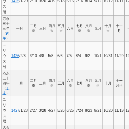
ウ
1425
/1/20
2/19
3/20
4/19
5/18
6/16
7/16
8/14
9/12
10/12
11/11
1
ス
暦
応永
三十
二月
四月
五月
七月
八月
十月
十一
三年
一月
三月
六月
九月
※
※
※
※
※
※
月
（
丙
午
）
ユ
リ
ウ
1426
/2/8
3/10
4/8
5/8
6/6
7/5
8/4
9/2
10/1
10/31
11/29
1
ス
暦
応永
三十
二月
四月
六月
八月
九月
十一
四年
一月
三月
五月
七月
十月
※
※
※
※
※
月※
（
丁
未
）
ユ
リ
ウ
1427
/1/28
2/27
3/28
4/27
5/26
6/25
7/24
8/23
9/21
10/20
11/19
1
ス
暦
応永