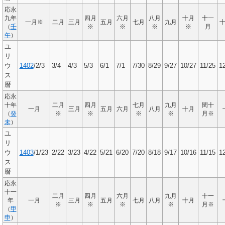
応永
九年
四月
六月
八月
十月
十一
一月※
二月
三月
五月
七月
九月
（
壬
※
※
※
※
月
午
）
ユ
リ
ウ
1402
/2/3
3/4
4/3
5/3
6/1
7/1
7/30
8/29
9/27
10/27
11/25
1
ス
暦
応永
十年
二月
四月
七月
九月
閏十
一月
三月
五月
六月
八月
十月
（
癸
※
※
※
※
月※
未
）
ユ
リ
ウ
1403
/1/23
2/22
3/23
4/22
5/21
6/20
7/20
8/18
9/17
10/16
11/15
1
ス
暦
応永
十一
二月
四月
六月
九月
十一
年
一月
三月
五月
七月
八月
十月
※
※
※
※
月※
（
甲
申
）