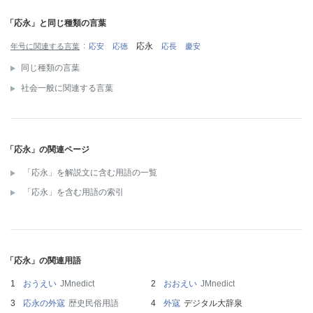
「応永」と同じ種類の言葉
応永
年号に関連する言葉
応安
応徳
応長
慶安
同じ種類の言葉
社会一般に関連する言葉
「応永」の関連ページ
「応永」を解説文に含む用語の一覧
「応永」を含む用語の索引
「応永」の関連用語
おうえい
JMnedict
おおえい
JMnedict
応永の外寇
歴史民俗用語
外寇
デジタル大辞泉