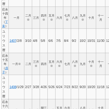
暦
応永
十四
二月
四月
五月
七月
九月
十一
年
一月
三月
六月
八月
十月
※
※
※
※
※
月
（
丁
亥
）
ユ
リ
ウ
1407
/2/8
3/10
4/8
5/8
6/6
7/5
8/4
9/2
10/2
10/31
11/30
1
ス
暦
応永
十五
三月
五月
六月
八月
十月
十一
年
一月※
二月
四月
七月
九月
※
※
※
※
※
月
（
戊
子
）
ユ
リ
ウ
1408
/1/29
2/27
3/28
4/26
5/26
6/24
7/23
8/22
9/20
10/20
11/18
1
ス
暦
応永
十六
閏三
五月
六月
八月
十月