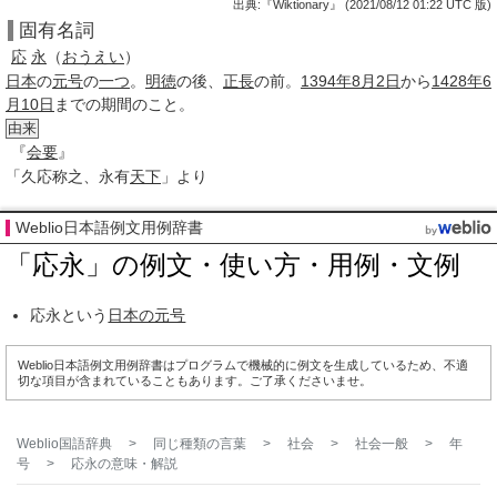
出典:『Wiktionary』 (2021/08/12 01:22 UTC 版)
固有名詞
応
永
（
おうえい
）
日本
の
元号
の
一つ
。
明徳
の後、
正長
の前。
1394年
8月2日
から
1428年
6
月10日
までの期間のこと。
由来
『
会要
』
「久
応
称之、
永
有
天下
」より
Weblio日本語例文用例辞書
「応永」の例文・使い方・用例・文例
応永という
日本の元号
Weblio日本語例文用例辞書はプログラムで機械的に例文を生成しているため、不適
切な項目が含まれていることもあります。ご了承くださいませ。
Weblio国語辞典
>
同じ種類の言葉
>
社会
>
社会一般
>
年
号
>
応永
の意味・解説