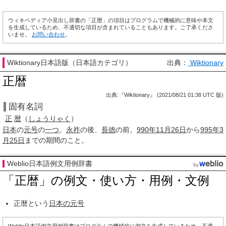
ウィキペディア小見出し辞書の「正暦」の項目はプログラムで機械的に意味や本文
を生成しているため、不適切な項目が含まれていることもあります。ご了承くださ
いませ。
お問い合わせ
。
Wiktionary日本語版（日本語カテゴリ）
出典：
Wiktionary
正暦
出典:『Wiktionary』 (2021/08/21 01:38 UTC 版)
固有名詞
正
暦
（
しょうりゃく
）
日本
の
元号
の
一つ
。
永祚
の後、
長徳
の前。
990年
11月26日
から
995年
3
月25日
までの期間のこと。
Weblio日本語例文用例辞書
「正暦」の例文・使い方・用例・文例
正暦という
日本の元号