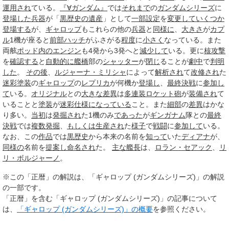
運用され
ている。
『∀ガンダム』
では
それまで
の
ガンダムシリーズ
に
登場した
兵器
が「
黒歴史の遺産
」として
一部
設定
を
変更して
いくつか
登場する
が、
ギャロップ
もこれらの他の
兵器
と
同様に
、
大きさ
が
カプ
ル
1機が座ると
前部
ハッチ
がふさがる
程度
に
小さく
なっている。また
両舷
ポッド
内の
エンジン
も4発から3発へと
減少して
いる。更に
核攻撃
を
確認する
と
自動的に
艦橋
部の
シャッター
が
閉じ
ることが
劇中
で
判明
した
。
その後
、
ルジャーナ・ミリシャ
によって
解析され
て
改修され
た
迷彩塗装
の
ギャロップ
の
レプリカ
が何機か
登場し
、
最終決戦
に
参加し
て
いる。
オリジナル
との
大きな
差異
は
多連装ロケット砲
が
装備され
て
いることと
塗装
が
迷彩
仕様
になっている
こと。また
細部
の
差異
はかな
り多い。
当初
は
発掘され
た1機のみ
であった
が
ギンガナム
隊との
最終
決戦
では
複数
発掘
、
もしくは
生産され
た
様子
で
戦闘
に
参加して
いる。
なお、この
作品
では
黒歴史
から本来の名前を
知って
いた
ディアナ
が、
同様の
名前を
提案し
命名され
た。
主な
艦長
は、
ロラン・セアック
、
リ
リ・ボルジャーノ
。
※この「正暦」の解説は、「ギャロップ (ガンダムシリーズ)」の解説
の一部です。
「正暦」を含む「ギャロップ (ガンダムシリーズ)」の記事について
は、
「ギャロップ (ガンダムシリーズ)」の概要
を参照ください。