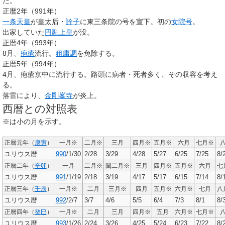
た。
正暦2年（991年）
一条天皇
が皇太后・
詮子
に東三条院の号を宣下。初の
女院号
。
出家していた
円融上皇
が没。
正暦4年（993年）
8月、
疱瘡
流行。
租庸調
を免除する。
正暦5年（994年）
4月、疱瘡京中に流行する。路頭に病者・死者多く、その収容を考え
る。
落雷により、
金剛峯寺
が炎上。
西暦との対照表
※は小の月を示す。
正暦元年（
庚寅
）
一月※
二月※
三月
四月※
五月※
六月
七月※
ユリウス暦
990
/1/30
2/28
3/29
4/28
5/27
6/25
7/25
8/
正暦二年（
辛卯
）
一月
二月※
閏二月※
三月
四月※
五月※
六月
七
ユリウス暦
991
/1/19
2/18
3/19
4/17
5/17
6/15
7/14
8/
正暦三年（
壬辰
）
一月※
二月
三月※
四月
五月※
六月※
七月
八
ユリウス暦
992
/2/7
3/7
4/6
5/5
6/4
7/3
8/1
8/
正暦四年（
癸巳
）
一月※
二月
三月
四月※
五月
六月※
七月※
ユリウス暦
993
/1/26
2/24
3/26
4/25
5/24
6/23
7/22
8/