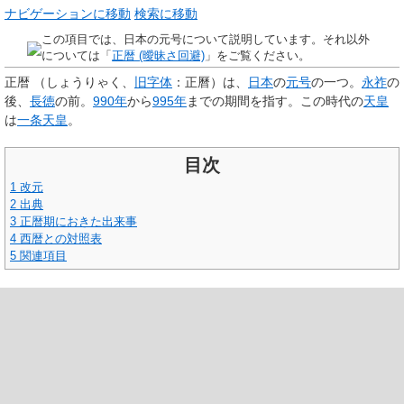
ナビゲーションに移動
検索に移動
この項目では、日本の元号について説明しています。それ以外
については「
正暦 (曖昧さ回避)
」をご覧ください。
正暦
（
しょうりゃく
、
旧字体
：
）は、
日本
の
元号
の一つ。
永祚
の
正曆
後、
長徳
の前。
990年
から
995年
までの期間を指す。この時代の
天皇
は
一条天皇
。
目次
1
改元
2
出典
3
正暦期におきた出来事
4
西暦との対照表
5
関連項目