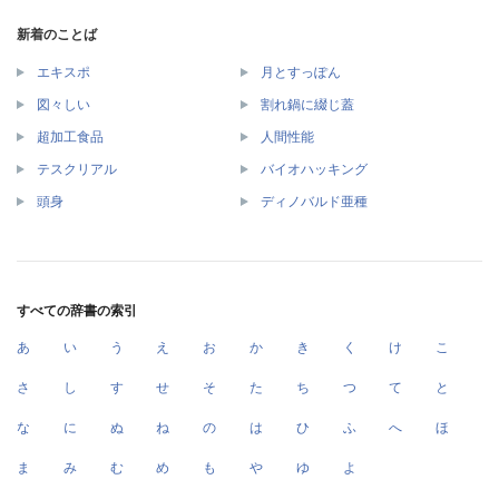
新着のことば
エキスポ
月とすっぽん
図々しい
割れ鍋に綴じ蓋
超加工食品
人間性能
テスクリアル
バイオハッキング
頭身
ディノバルド亜種
すべての辞書の索引
あ
い
う
え
お
か
き
く
け
こ
さ
し
す
せ
そ
た
ち
つ
て
と
な
に
ぬ
ね
の
は
ひ
ふ
へ
ほ
ま
み
む
め
も
や
ゆ
よ