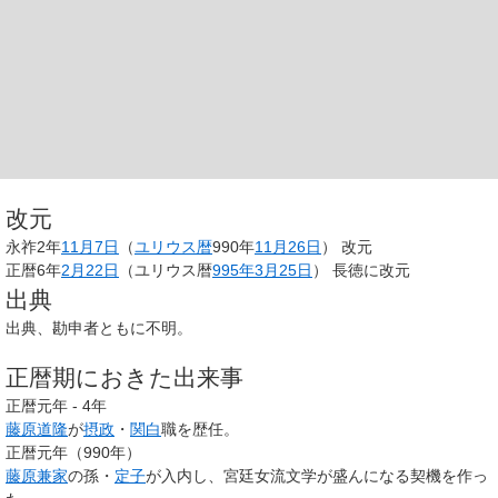
改元
永祚2年
11月7日
（
ユリウス暦
990年
11月26日
） 改元
正暦6年
2月22日
（ユリウス暦
995年
3月25日
） 長徳に改元
出典
出典、勘申者ともに不明。
正暦期におきた出来事
正暦元年 - 4年
藤原道隆
が
摂政
・
関白
職を歴任。
正暦元年（990年）
藤原兼家
の孫・
定子
が入内し、宮廷女流文学が盛んになる契機を作っ