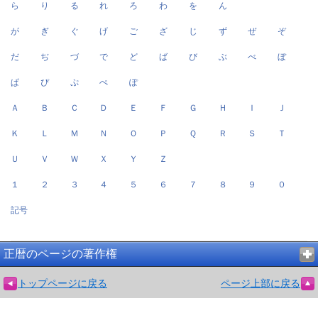
ら
り
る
れ
ろ
わ
を
ん
が
ぎ
ぐ
げ
ご
ざ
じ
ず
ぜ
ぞ
だ
ぢ
づ
で
ど
ば
び
ぶ
べ
ぼ
ぱ
ぴ
ぷ
ぺ
ぽ
Ａ
Ｂ
Ｃ
Ｄ
Ｅ
Ｆ
Ｇ
Ｈ
Ｉ
Ｊ
Ｋ
Ｌ
Ｍ
Ｎ
Ｏ
Ｐ
Ｑ
Ｒ
Ｓ
Ｔ
Ｕ
Ｖ
Ｗ
Ｘ
Ｙ
Ｚ
１
２
３
４
５
６
７
８
９
０
記号
正暦のページの著作権
トップページに戻る
ページ上部に戻る