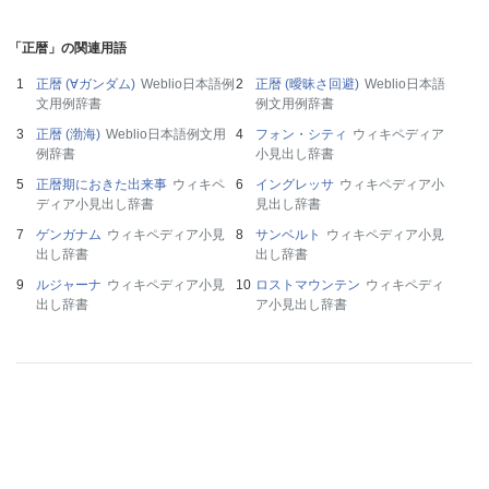
「正暦」の関連用語
正暦 (∀ガンダム)
Weblio日本語例
正暦 (曖昧さ回避)
Weblio日本語
文用例辞書
例文用例辞書
正暦 (渤海)
Weblio日本語例文用
フォン・シティ
ウィキペディア
例辞書
小見出し辞書
正暦期におきた出来事
ウィキペ
イングレッサ
ウィキペディア小
ディア小見出し辞書
見出し辞書
ゲンガナム
ウィキペディア小見
サンベルト
ウィキペディア小見
出し辞書
出し辞書
ルジャーナ
ウィキペディア小見
ロストマウンテン
ウィキペディ
出し辞書
ア小見出し辞書