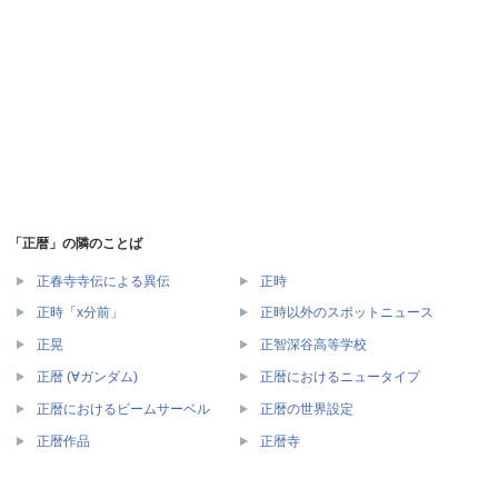
「正暦」の隣のことば
正春寺寺伝による異伝
正時
正時「x分前」
正時以外のスポットニュース
正晃
正智深谷高等学校
正暦 (∀ガンダム)
正暦におけるニュータイプ
正暦におけるビームサーベル
正暦の世界設定
正暦作品
正暦寺