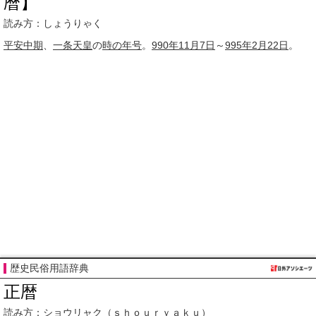
暦】
読み方：しょうりゃく
平安中期
、
一条天皇
の
時の
年号
。
990年
11月7日
～
995年
2月22日
。
歴史民俗用語辞典
正暦
読み方：
ショウリャク
（ｓｈｏｕｒｙａｋｕ）