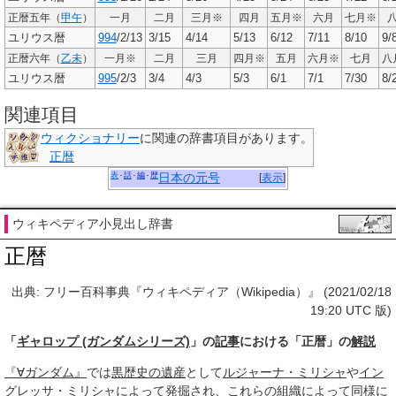
正暦五年（
甲午
）
一月
二月
三月※
四月
五月※
六月
七月※
ユリウス暦
994
/2/13
3/15
4/14
5/13
6/12
7/11
8/10
9/
正暦六年（
乙未
）
一月※
二月
三月
四月※
五月
六月※
七月
八
ユリウス暦
995
/2/3
3/4
4/3
5/3
6/1
7/1
7/30
8/
関連項目
ウィクショナリー
に関連の辞書項目があります。
正暦
表
話
編
歴
日本の元号
[
表示
]
ウィキペディア小見出し辞書
正暦
出典: フリー百科事典『ウィキペディア（Wikipedia）』 (2021/02/18
19:20 UTC 版)
「
ギャロップ (ガンダムシリーズ)
」の
記事
における「正暦」の
解説
『∀ガンダム』
では
黒歴史の遺産
として
ルジャーナ・ミリシャ
や
イン
グレッサ・ミリシャ
によって
発掘され
、これらの
組織
によって
同様に