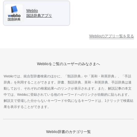
Weblio
国語辞典アプリ
Weblioのアプリ一覧を見る
Weblioをご覧のユーザーのみなさまへ
Weblioでは、統合型辞書検索のほかに、「類語辞典」や「英和・和英辞典」、「手話
辞典」を利用することができます。辞書、類語辞典、英和・和英辞典、手話辞典は連
動しており、それぞれの検索結果へのリンクが表示されます。また、解説記事の本文
中では、Weblioに登録されている他のキーワードへのリンクが自動的に貼られます。
解説文で登場した分からないキーワードや気になるキーワードは、1クリックで検索結
果を表示することができます。
Weblio辞書のカテゴリ一覧