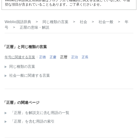
Weblio日本語例文用例辞書はプログラムで機械的に例文を生成しているため、不適
切な項目が含まれていることもあります。ご了承くださいませ。
Weblio国語辞典
>
同じ種類の言葉
>
社会
>
社会一般
>
年
号
>
正暦
の意味・解説
「正暦」と同じ種類の言葉
正暦
年号に関連する言葉
正徳
正慶
正治
正長
同じ種類の言葉
社会一般に関連する言葉
「正暦」の関連ページ
「正暦」を解説文に含む用語の一覧
「正暦」を含む用語の索引