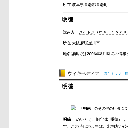
所在
岐阜県
養老郡
養老町
明徳
読み方：
メイトク
（
ｍｅｉｔｏｋｕ
所在
大阪府
寝屋川市
地名辞典では2006年8月時点の情
ウィキペディア
索引トップ
明徳
「
明徳
」のその他の用法につ
明徳
（
めいとく
、
旧字体
:
明󠄁德
）は
す。この時代の
天皇
は、
北朝
方が
後