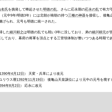
山名氏
を挑発して蜂起させた
明徳の乱
、さらに応永期の
応永の乱
で有力
（元中9年/明徳3年）には北朝が南朝の持つ
三種の神器
を接収し、後亀
遂げられ、元号も明徳に統一された。
帰した
細川頼之
は明徳の乱でも戦い3年に没しており、弟の
細川頼元
が
任しており、幕府の将軍を頂点とする三管領体制が整いつつある時期で
1390年
4月12日
） 天変・兵革により改元
（ユリウス暦
1392年
11月19日
） 後亀山天皇譲位により元中の元号を廃す
394年
8月2日
） 応永に改元