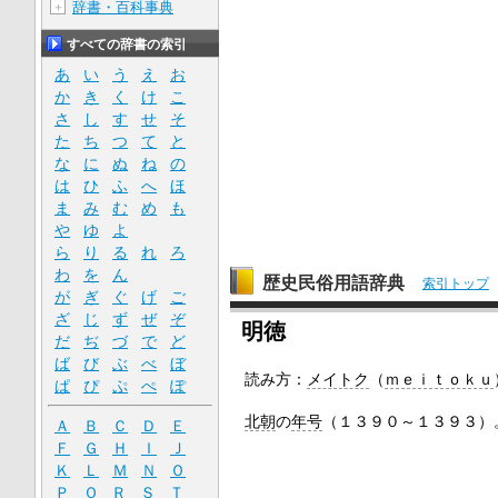
辞書・百科事典
＋
すべての辞書の索引
あ
い
う
え
お
か
き
く
け
こ
さ
し
す
せ
そ
た
ち
つ
て
と
な
に
ぬ
ね
の
は
ひ
ふ
へ
ほ
ま
み
む
め
も
や
ゆ
よ
ら
り
る
れ
ろ
わ
を
ん
歴史民俗用語辞典
索引トップ
が
ぎ
ぐ
げ
ご
ざ
じ
ず
ぜ
ぞ
明徳
だ
ぢ
づ
で
ど
ば
び
ぶ
べ
ぼ
読み方：
メイトク
（
ｍｅｉｔｏｋｕ
ぱ
ぴ
ぷ
ぺ
ぽ
北朝
の
年号
（１３９０～１３９３）
Ａ
Ｂ
Ｃ
Ｄ
Ｅ
Ｆ
Ｇ
Ｈ
Ｉ
Ｊ
Ｋ
Ｌ
Ｍ
Ｎ
Ｏ
Ｐ
Ｑ
Ｒ
Ｓ
Ｔ