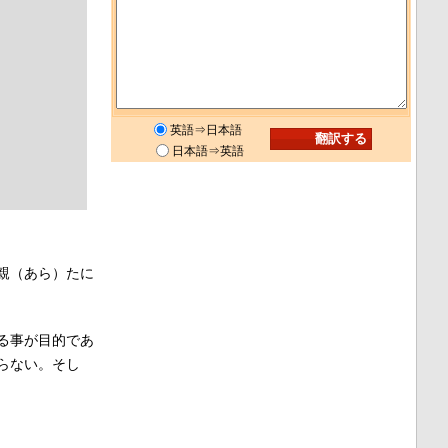
英語⇒日本語
日本語⇒英語
親（あら）たに
る事が目的であ
らない。そし