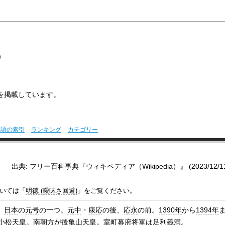
）
報を掲載しています。
用語の索引
ランキング
カテゴリー
出典: フリー百科事典『ウィキペディア（Wikipedia）』 (2023/12/11 2
いては「
明徳 (曖昧さ回避)
」をご覧ください。
、
日本
の
元号
の一つ。
元中
・
康応
の後、
応永
の前。
1390年
から
1394年
小松天皇
。
南朝
方が
後亀山天皇
。
室町幕府
将軍は
足利義満
。