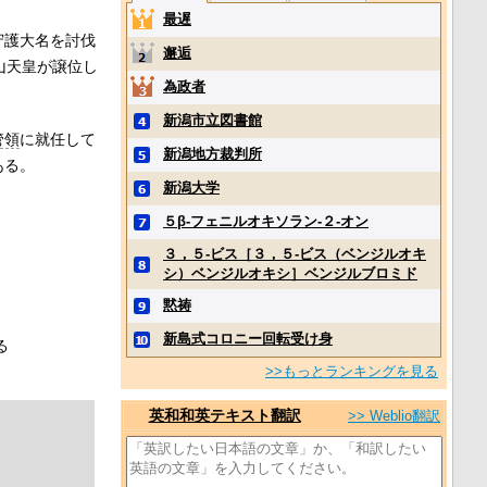
最遅
守護大名を討伐
邂逅
山天皇が譲位し
為政者
新潟市立図書館
管領
に就任して
新潟地方裁判所
ある。
新潟大学
５β‐フェニルオキソラン‐２‐オン
３，５‐ビス［３，５‐ビス（ベンジルオキ
シ）ベンジルオキシ］ベンジルブロミド
黙祷
新島式コロニー回転受け身
る
>>もっとランキングを見る
英和和英テキスト翻訳
>> Weblio翻訳