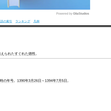
Powered by 
GliaStudios
用語の索引
ランキング
凡例
M
u
t
e
与えられ
た
すぐれた
徳性
。
時の
年号
。
1390年
3月26日
～
1394年
7月5日
。