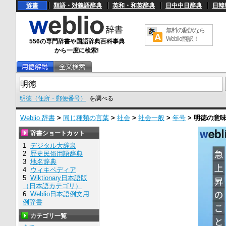
辞書
類語・対義語辞典
英和・和英辞典
日中中日辞典
日韓
無料の翻訳なら
Weblio翻訳！
556の専門辞書や国語辞典百科事典
から一度に検索!
明徳（住所・郵便番号）
を調べる
Weblio 辞書
>
同じ種類の言葉
>
社会
>
社会一般
>
年号
>
明徳
の意
辞書ショートカット
1
デジタル大辞泉
2
歴史民俗用語辞典
3
地名辞典
4
ウィキペディア
5
Wiktionary日本語版
（日本語カテゴリ）
6
Weblio日本語例文用
例辞書
カテゴリ一覧