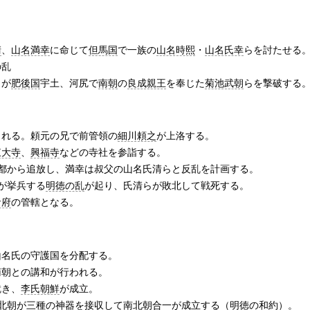
清
、
山名満幸
に命じて
但馬国
で一族の
山名時熙
・
山名氏幸
らを討たせる
の乱
）が
肥後国
宇土、河尻で
南朝
の
良成親王
を奉じた
菊池武朝
らを撃破する
される。頼元の兄で前管領の
細川頼之
が上洛する。
東大寺
、
興福寺
などの寺社を参詣する。
京都から追放し、満幸は叔父の山名氏清らと反乱を計画する。
が挙兵する
明徳の乱
が起り、氏清らが敗北して戦死する。
倉府
の管轄となる。
山名氏の守護国を分配する。
南朝との講和が行われる。
就き、
李氏朝鮮
が成立。
北朝が
三種の神器
を接収して南北朝合一が成立する（
明徳の和約
）。