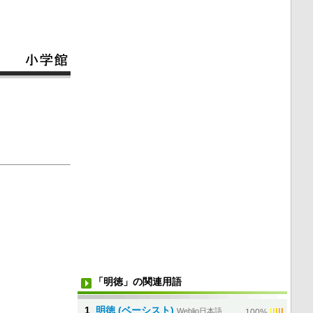
「明徳」の関連用語
1
明徳 (ベーシスト)
Weblio日本語
|
|
|
|
|
100%