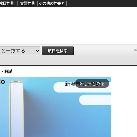
韓日辞典
古語辞典
その他の辞書▼
味・解説
もっとみる
arrow_forward_ios