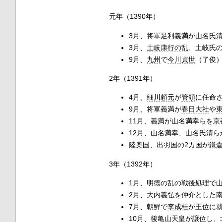
元年（1390年）
3月、将軍
足利義満
が
山名氏
3月、
土岐康行の乱
、土岐氏
9月、
九州
で
今川貞世
（了俊
2年（1391年）
4月、
細川頼元
が
管領
に任命
9月、将軍義満が
春日大社
や
11月、義満が山名満幸らを
12月、山名満幸、山名氏清ら
陸奥国
、出羽国の2カ国が
鎌
3年（1392年）
1月、明徳の乱の戦後処理で
2月、
大内義弘
を仲介とした
7月、朝鮮で
李成桂
が王位に
10月、
後亀山天皇
が譲位し、