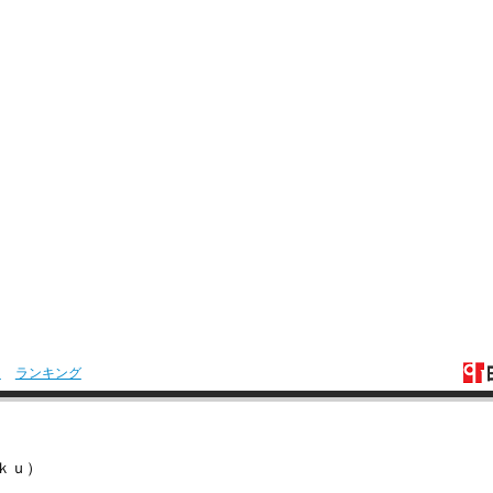
引
ランキング
ｋｕ）