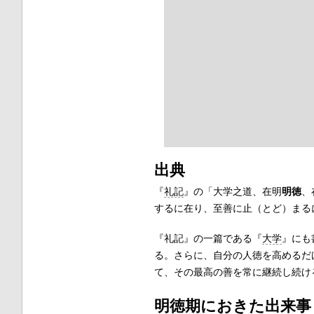
出典
『
礼記
』の「大学之道、在明
明徳
、
するに在り、至善に止（とど）まる
『礼記』の一篇である『
大学
』にも
る。さらに、自分の人徳を高めるだ
て、その最高の善を常に継続し続け
明徳期におきた出来事