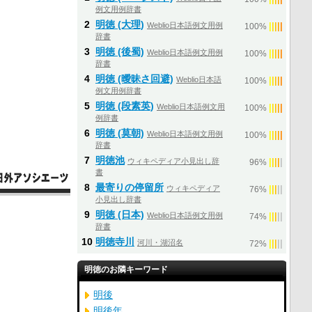
例文用例辞書
2
明徳 (大理)
Weblio日本語例文用例
|
|
|
|
|
100%
辞書
3
明徳 (後蜀)
Weblio日本語例文用例
|
|
|
|
|
100%
辞書
4
明徳 (曖昧さ回避)
Weblio日本語
|
|
|
|
|
100%
例文用例辞書
5
明徳 (段素英)
Weblio日本語例文用
|
|
|
|
|
100%
例辞書
6
明徳 (莫朝)
Weblio日本語例文用例
|
|
|
|
|
100%
辞書
7
明徳池
ウィキペディア小見出し辞
|
|
|
|
|
96%
書
8
最寄りの停留所
ウィキペディア
|
|
|
|
|
76%
小見出し辞書
9
明徳 (日本)
Weblio日本語例文用例
|
|
|
|
|
74%
辞書
10
明徳寺川
河川・湖沼名
|
|
|
|
|
72%
明徳のお隣キーワード
明後
明後年