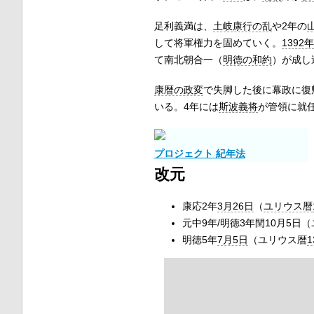
足利義満は、
土岐康行の乱
や2年の
して将軍権力を固めていく。
1392年
て南北朝合一（
明徳の和約
）が成し
康暦の政変
で失脚した後に幕政に復
いる。4年には
斯波義将
が管領に就
プロジェクト 紀年法
改元
康応2年
3月26日
（
ユリウス暦
元中9年/明徳3年閏10月5日
明徳5年
7月5日
（ユリウス暦
1