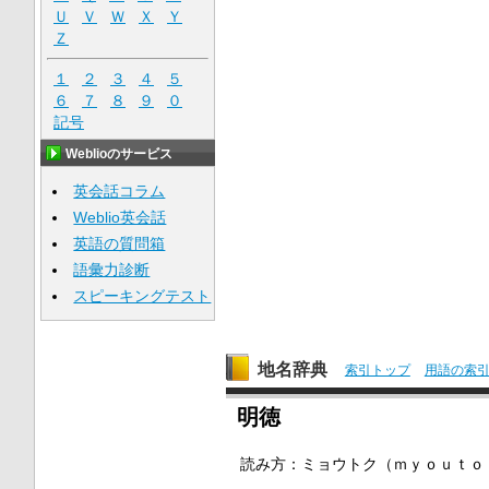
Ｕ
Ｖ
Ｗ
Ｘ
Ｙ
Ｚ
１
２
３
４
５
６
７
８
９
０
記号
Weblioのサービス
英会話コラム
Weblio英会話
英語の質問箱
語彙力診断
スピーキングテスト
地名辞典
索引トップ
用語の索
明徳
読み方：
ミョウトク（ｍｙｏｕｔｏ