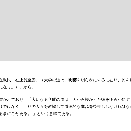
在親民、在止於至善。（大学の道は、
明徳
を明らかにするに在り、民を
に在り。）」から。
書かれており、「大いなる学問の道は、天から授かった徳を明らかにす
けではなく、回りの人々を教導して道徳的な進歩を後押ししなければな
る事にこそある。 」という意味である。