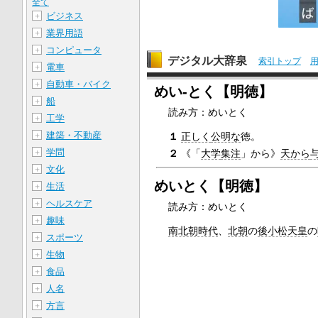
全て
ビジネス
＋
業界用語
＋
コンピュータ
＋
デジタル大辞泉
索引トップ
電車
＋
自動車・バイク
＋
めい‐とく【明徳】
船
＋
読み方：めいとく
工学
＋
建築・不動産
＋
１
正しく
公明な
徳。
学問
＋
２
《「
大学
集注
」から》
天から
文化
＋
めいとく【明徳】
生活
＋
ヘルスケア
＋
読み方：めいとく
趣味
＋
南北朝時代
、
北朝
の
後小松天皇
の
スポーツ
＋
生物
＋
食品
＋
人名
＋
方言
＋