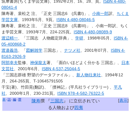
筑摩書房(ちくま学芸文庫)、1992年2月、16、28、頁。
ISBN 4-480-
08041-4
陳寿著、裴松之 注、「正史 三国志6 (呉書I)」、
小南一郎
訳、
ちくま
学芸文庫
、1993年5月、9頁。
ISBN 4-480-08046-5
陳寿著、裴松之 注、「正史 三国志8 (呉書III)」 、小南一郎訳、ちく
ま学芸文庫、1993年7月、224-225頁。
ISBN 4-480-08089-9
渡辺精一
、「三国志 人物鑑定辞典」、
学研
、1998年05月、
ISBN 4-
05-400868-2
渡邉義浩
、「
図解雑学
三国志」、
ナツメ社
、2001年07月、
ISBN 4-
8163-2926-9
阿部幸夫
監修、
神保龍太
著、「面白いほどよく分かる 三国志」、
日本
文芸社
、2001年6月、
ISBN 4-537-25044-5
「三国志群雄 野望のデータファイル」、
新人物往来社
、1994年12
月、264-265頁、T-10645791505
干宝(著)、竹田晃(翻訳)、「捜神記」(平凡社ライブラリー) 、
平凡
社
、2000年1月、230-231頁。
ISBN 978-4-582-76322-5
表
話
編
歴
[
表示
]
陳寿
撰 『
三国志
』 に立伝されてい
る人物および
四夷