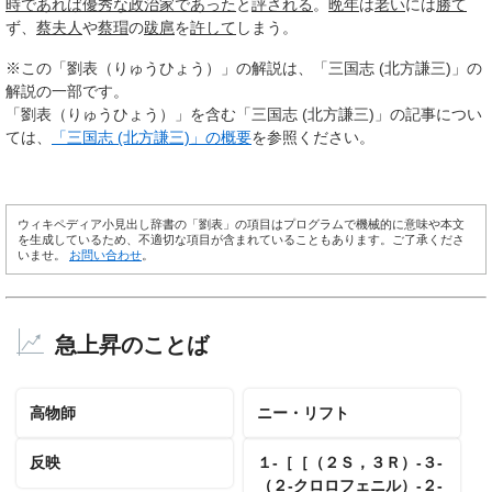
時
であれば
優秀な
政治家
であった
と
評される
。
晩年
は
老い
には
勝て
ず、
蔡夫人
や
蔡瑁
の
跋扈
を
許して
しまう。
※この「劉表（りゅうひょう）」の解説は、「三国志 (北方謙三)」の
解説の一部です。
「劉表（りゅうひょう）」を含む「三国志 (北方謙三)」の記事につい
ては、
「三国志 (北方謙三)」の概要
を参照ください。
ウィキペディア小見出し辞書の「劉表」の項目はプログラムで機械的に意味や本文
を生成しているため、不適切な項目が含まれていることもあります。ご了承くださ
いませ。
お問い合わせ
。
急上昇のことば
高物師
ニー・リフト
反映
１‐［［（２Ｓ，３Ｒ）‐３‐
（２‐クロロフェニル）‐２‐