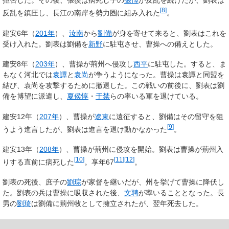
拒否した。その後、張羨は病死し子の
張懌
が反乱を続けたが、劉表は
[
8
]
反乱を鎮圧し、長江の南岸を勢力圏に組み入れた
。
建安6年（
201年
）、
汝南
から
劉備
が身を寄せて来ると、劉表はこれを
受け入れた。劉表は劉備を
新野
に駐屯させ、曹操への備えとした。
建安8年（
203年
）、曹操が荊州へ侵攻し
西平
に駐屯した。すると、ま
もなく河北では
袁譚
と
袁尚
が争うようになった。曹操は袁譚と同盟を
結び、袁尚を攻撃するために撤退した。この戦いの前後に、劉表は劉
備を博望に派遣し、
夏侯惇
・
于禁
らの率いる軍を退けている。
建安12年（
207年
）、曹操が
遼東
に遠征すると、劉備はその留守を狙
[
9
]
うよう進言したが、劉表は進言を退け動かなかった
。
建安13年（
208年
）、曹操が荊州に侵攻を開始。劉表は曹操が荊州入
[
10
]
[
11
]
[
12
]
りする直前に病死した
。享年67
。
劉表の死後、庶子の
劉琮
が家督を継いだが、州を挙げて曹操に降伏し
た。劉表の兵は曹操に吸収された後、
文聘
が率いることとなった。長
男の
劉琦
は劉備に荊州牧として擁立されたが、翌年死去した。