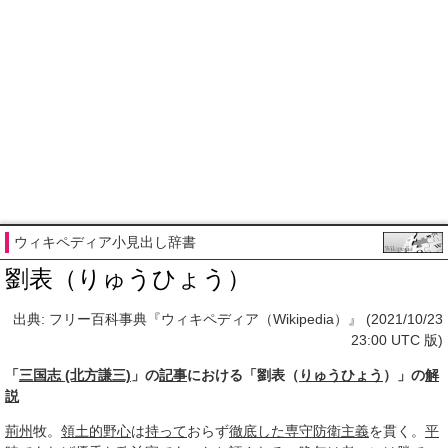
ウィキペディア小見出し辞書
劉表（りゅうひょう）
出典: フリー百科事典『ウィキペディア（Wikipedia）』 (2021/10/23
23:00 UTC 版)
「
三国志 (北方謙三)
」の
記事
における「劉表（
りゅうひょう
）」の
解
説
荊州
牧。
領土的
野心
は
持って
おらず
徹底した
専守防衛
主義
を貫く。
平