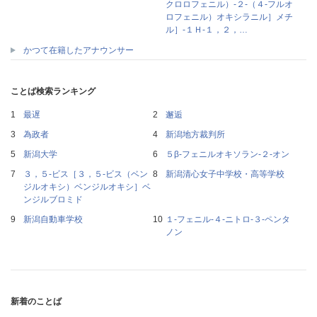
クロロフェニル）‐２‐（４‐フルオ
ロフェニル）オキシラニル］メチ
ル］‐１Ｈ‐１，２，…
かつて在籍したアナウンサー
ことば検索ランキング
最遅
邂逅
為政者
新潟地方裁判所
新潟大学
５β‐フェニルオキソラン‐２‐オン
３，５‐ビス［３，５‐ビス（ベン
新潟清心女子中学校・高等学校
ジルオキシ）ベンジルオキシ］ベ
ンジルブロミド
新潟自動車学校
１‐フェニル‐４‐ニトロ‐３‐ペンタ
ノン
新着のことば