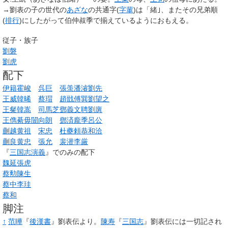
→劉表の子の世代の
あざな
の共通字(
字輩
)は「緒｣、またその兄弟順
(
排行
)にしたがって伯仲叔季で揃えているようにおもえる。
従子・族子
劉磐
劉虎
配下
伊籍
霍峻
呉巨
張羡
潘濬
劉先
王威
韓晞
蔡瑁
趙戩
傅巽
劉望之
王粲
韓嵩
司馬芝
鄧義
文聘
劉廙
王儁
綦毋闓
向朗
鄧済
龐季
呂公
蒯越
黄祖
宋忠
杜夔
頼恭
和洽
蒯良
黄忠
張允
裴潜
李厳
『
三国志演義
』でのみの配下
魏延
張虎
蔡勲
陳生
蔡中
李珪
蔡和
脚注
↑
范曄
『
後漢書
』劉表伝より。
陳寿
『
三国志
』劉表伝には一切記され