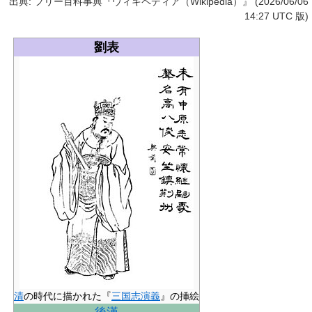
出典: フリー百科事典『ウィキペディア（Wikipedia）』 (2026/06/06
14:27 UTC 版)
劉表
清
の時代に描かれた『
三国志演義
』の挿絵