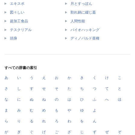
エキスポ
月とすっぽん
図々しい
割れ鍋に綴じ蓋
超加工食品
人間性能
テスクリアル
バイオハッキング
頭身
ディノバルド亜種
すべての辞書の索引
あ
い
う
え
お
か
き
く
け
こ
さ
し
す
せ
そ
た
ち
つ
て
と
な
に
ぬ
ね
の
は
ひ
ふ
へ
ほ
ま
み
む
め
も
や
ゆ
よ
ら
り
る
れ
ろ
わ
を
ん
が
ぎ
ぐ
げ
ご
ざ
じ
ず
ぜ
ぞ