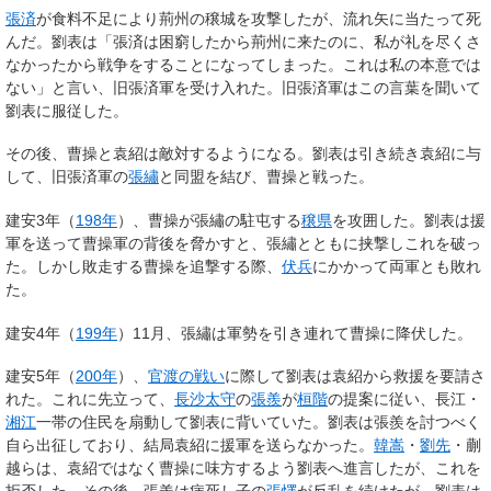
張済
が食料不足により荊州の穣城を攻撃したが、流れ矢に当たって死
んだ。劉表は「張済は困窮したから荊州に来たのに、私が礼を尽くさ
なかったから戦争をすることになってしまった。これは私の本意では
ない」と言い、旧張済軍を受け入れた。旧張済軍はこの言葉を聞いて
劉表に服従した。
その後、曹操と袁紹は敵対するようになる。劉表は引き続き袁紹に与
して、旧張済軍の
張繡
と同盟を結び、曹操と戦った。
建安3年（
198年
）、曹操が張繡の駐屯する
穣県
を攻囲した。劉表は援
軍を送って曹操軍の背後を脅かすと、張繡とともに挟撃しこれを破っ
た。しかし敗走する曹操を追撃する際、
伏兵
にかかって両軍とも敗れ
た。
建安4年（
199年
）11月、張繡は軍勢を引き連れて曹操に降伏した。
建安5年（
200年
）、
官渡の戦い
に際して劉表は袁紹から救援を要請さ
れた。これに先立って、
長沙
太守
の
張羨
が
桓階
の提案に従い、長江・
湘江
一帯の住民を扇動して劉表に背いていた。劉表は張羨を討つべく
自ら出征しており、結局袁紹に援軍を送らなかった。
韓嵩
・
劉先
・蒯
越らは、袁紹ではなく曹操に味方するよう劉表へ進言したが、これを