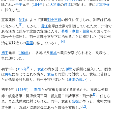
除された
中平
元年（
184年
）に
大将軍
の
何進
に招かれ、後に
北軍中候
に転任した。
霊帝死後に
詔勅
によって荊州
刺史
王叡
の後任に任じられ、劉表は任地
[
3
]
に向かった
。 しかし、
長江
南岸は土豪が割拠していたため、州治で
ある漢寿に赴かず北部の宜城に入り、
蔡瑁
・
蒯越
・
蒯良
らと図って不
穏分子を鎮圧し、荊州北部を支配下に治めることに成功した（後に州
[
4
]
治を宜城近くの
襄陽
に移している）。
初平
元年（
190年
）、各地で反
董卓
の義兵が挙げられると、劉表もこ
れに加わった。
[
5
]
初平3年（
192年
）、
袁術
の意を受けた
孫堅
が荊州に侵入した。劉表
は
黄祖
に命じてこれを防ぎ、
袁紹
と同盟して対抗した。黄祖は苦戦し
たが孫堅を討ち取り、荊州を守り抜いた（
襄陽の戦い
）。
初平4年（
193年
）、
李傕
らが実権を掌握する朝廷から、劉表は使持
[
6
]
節・鎮南将軍・開府儀同三司・督交揚二州諸軍事・荊州牧
に任じら
れ、また成武侯に封じられた。同年、袁術と
曹操
が争うと、袁術の糧
[
7
]
道を断ち、袁紹と協調関係にあった曹操を支援した
。