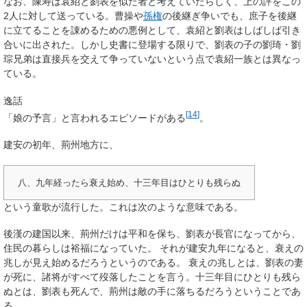
なお、陳寿は袁紹と劉表を似た者と考えていたらしく、上の評をこの
2人に対して送っている。曹操や
孫権
の後継ぎ争いでも、庶子を後継
に立てることを諌めるための悪例として、袁紹と劉表はしばしば引き
合いに出された。しかし史書に登場する限りで、劉表の子の劉琦・劉
琮兄弟は直接兵を交えて争っていないという点で袁紹一族とは異なっ
ている。
逸話
[
14
]
「娘の予言」と言われるエピソードがある
。
建安の初年、荊州地方に、
八、九年経ったら衰え始め、十三年目はひとりも残らぬ
という童歌が流行した。これは次のような意味である。
後漢の建国以来、荊州だけは平和を保ち、劉表が長官になってから、
住民の暮らしは裕福になっていた。 それが建安九年になると、衰えの
兆しが見え始めるだろうというのである。 衰えの兆しとは、劉表の妻
が死に、諸将がすべて歿落したことを言う。十三年目にひとりも残ら
ぬとは、劉表も死んで、荊州は敵の手に落ちるだろうということであ
る。