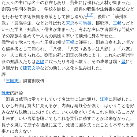
た人々の中には名士の存在もあり、荊州には優れた人材が集まった。
劉表は学問を奨励し、学校を開校し、経典の収集や注解書の記述など
[
13
]
を行わせて学術振興を政策として推し進めた
。後世に「荊州学
派」「襄陽学派」などと呼ばれる
宋忠
や
司馬徽
、邯鄲淳、
王粲
などと
いった学者・知識人・儒者が集まった。有名な左伝学者潁容は門徒や
その家族を含めて千人もの集団を率いて荊州に身を寄せた。
儒学者で党人であった王粲の祖父
王暢
に師事し、劉表自身も若い頃か
ら儒学者として知られ、「八俊」「八交（あるいは八顧）」「八友」
の一人に数えられる。劉表の死と劉琮の降伏により、これらの荊州学
派の知識人たちは
洛陽
に戻ったり各地へ散り、その成果は魏・
晋
に引
き継がれて
建安文学
などの新しい文化を生み出した。
評
『
三国志
』魏書劉表傳
陳寿
的評論
「劉表は威容は堂々としていて名は世に知れ渡り、
江南
に割拠した。
しかし外面は寛大に見えるが、内面は猜疑心が強く、はかりごとを好
みながら決断力に欠けていた。いい人物がいてもこれを用いることが
出来ず、いい言葉を聴いてもこれを実行に移すことが出来なかった。
長子を廃して庶子を後継に立て、死後に国を失ったことも不幸な出来
事とは言えない」