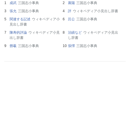
成武
三国志小事典
襄陽
三国志小事典
張允
三国志小事典
評
ウィキペディア小見出し辞書
関連する記述
ウィキペディア小
呂公
三国志小事典
見出し辞書
陳寿的評論
ウィキペディア小見
治績など
ウィキペディア小見出
出し辞書
し辞書
鄧羲
三国志小事典
張懌
三国志小事典