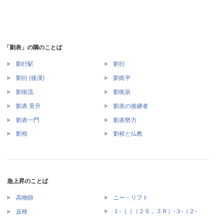
「劉表」の隣のことば
劉行駅
劉衍
劉衍 (後漢)
劉衛平
劉衛流
劉衛辰
劉表 景升
劉表の後継者
劉表一門
劉表勢力
劉裕
劉裕と仏教
急上昇のことば
高物師
ニー・リフト
１‐［［（２Ｓ，３Ｒ）‐３‐（２‐
反映