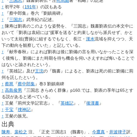
↑
『
三国志
』魏書劉表伝・注
司馬彪
著『戦略』の記述
↑
初平2年（
191年
）の説もある
↑
『蔡中郎集』巻六『劉鎮南碑』
↑
『
三国志
』武帝紀の記述。
↑
陳寿は劉表のこのような姿勢を、『三国志』魏書劉表伝の本文中に
おいて「劉表は袁紹には“援軍を送る”と約束しながら派兵せず、かと
いって太祖(曹操)に組するでもなく、長江・
漢水
流域を抑えつつ、天
下の動向を観察していた」と記している。
↑
『献帝春秋』によれば劉表は後に劉備の言を用いなかったことを深
く後悔し、劉備にまた時期を待ち機会を伺いさえすれば悔いることで
はないと諭されたという。
↑
『英雄記』及び
王沈
の『魏書』によると、劉表は死の前に劉備に荊
州を託したという。
↑
蔡邕
『
蔡中郎集
』巻3 劉鎮南碑
↑
高島俊男
『三国志 きらめく群像』p160.では、劉表の享年は65とす
る説があると述べている。
↑
王粲『荊州文学記官志』、『
英雄記
』、『
後漢書
』
↑
干宝
『
捜神記
』
↑
王粲の族兄。
出典
陳寿
、
裴松之
注、「正史 三国志1 (魏書I)」、
今鷹真
・
井波律子
訳、