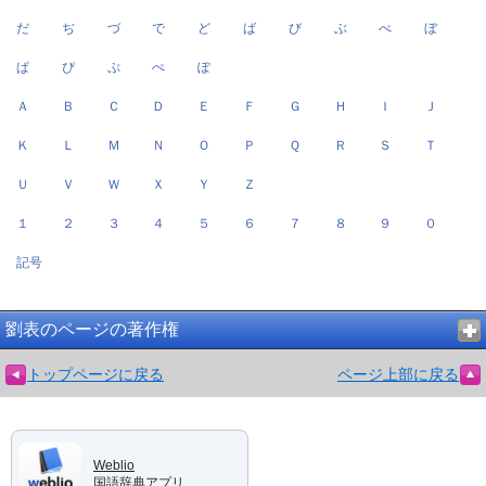
だ
ぢ
づ
で
ど
ば
び
ぶ
べ
ぼ
ぱ
ぴ
ぷ
ぺ
ぽ
Ａ
Ｂ
Ｃ
Ｄ
Ｅ
Ｆ
Ｇ
Ｈ
Ｉ
Ｊ
Ｋ
Ｌ
Ｍ
Ｎ
Ｏ
Ｐ
Ｑ
Ｒ
Ｓ
Ｔ
Ｕ
Ｖ
Ｗ
Ｘ
Ｙ
Ｚ
１
２
３
４
５
６
７
８
９
０
記号
劉表のページの著作権
トップページに戻る
ページ上部に戻る
Weblio
国語辞典アプリ