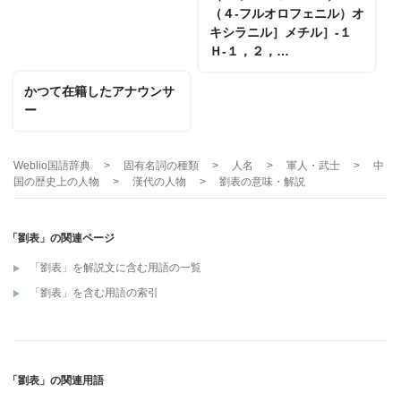
（４‐フルオロフェニル）オ
キシラニル］メチル］‐１
Ｈ‐１，２，…
かつて在籍したアナウンサ
ー
Weblio国語辞典
>
固有名詞の種類
>
人名
>
軍人・武士
>
中
国の歴史上の人物
>
漢代の人物
>
劉表
の意味・解説
「劉表」の関連ページ
「劉表」を解説文に含む用語の一覧
「劉表」を含む用語の索引
「劉表」の関連用語