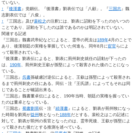
ていない。
↑
『
後漢書
』党錮伝。『後漢書』劉表伝では「
八顧
」。『
三国志
』魏
志劉表伝では「
八俊
」。
↑
『三国志』及び
裴松之
の注釈には、劉表に詔勅を下ったのがいつの
ことであり、詔勅を下したのは誰であるのかは明記されていない。
関連する記述
『三国志』魏書武帝紀などによると、霊帝の死去は
189年
4月のことで
あり、後漢朝廷の実権を掌握していた何進も、同年8月に
宦官
らによ
って殺害されている。
『後漢書』劉表伝によると、劉表に荊州刺史就任の詔勅が下ったの
は、
190年
、荊州刺史王叡が孫堅によって殺害された後のことになっ
ている。
『三国志』
呉書
孫破慮討逆伝によると、王叡は孫堅によって殺害され
るまで荊州刺史の任にある。同伝・注『王氏譜』によってもそれは同
じであることが確認出来る。
『三国志』魏書董卓伝によると、190年当時、朝廷の実権を握ってい
たのは董卓となっている。
『三国志』
蜀書
劉焉
伝・注『
続漢書
』によると、劉表が荊州牧になっ
た時期を劉焉が
益州
牧となった
188年
だとする。裴松之はこの記述に
対して、劉表が荊州の長官となったのは、霊帝死後、王叡が孫堅によ
って殺された後だとする推測を述べている。