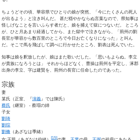
ちょうどその頃、華容県でひとりの娘が突然、「今にたくさんの死人
が出るよう」と泣き叫んだ。 甚だ穏やかならぬ言葉なので、県知事は
怪しげなことを言いふらす者だと、娘を捕えて獄につないだ。 ところ
が、ひと月あまり経過してから、また獄中で泣きながら、「荊州の劉
長官が華容から数百里のところで今日お亡くなりになった」と叫ん
だ。そこで馬を飛ばして調べに行かせたところ、劉表は死んでいた。
知事は娘を釈放したが、娘はまた歌いだした。「思いもよらぬ。李立
が貴族になろうとは」 それからほどなく、曹操は荊州を平定し、涿郡
出身の李立、字は建賢を、荊州の長官に任命したのであった。
宗族
妻
某氏（正室、『
演義
』では陳氏）
蔡氏
（継室） - 蔡瑁の姉
子女
劉琦
劉琮
劉脩
（あざなは季緒）
[
15
]
女:王凱（あざなは伯緒）
の妻。
王業
の母、
王弼
の祖母にあたる。