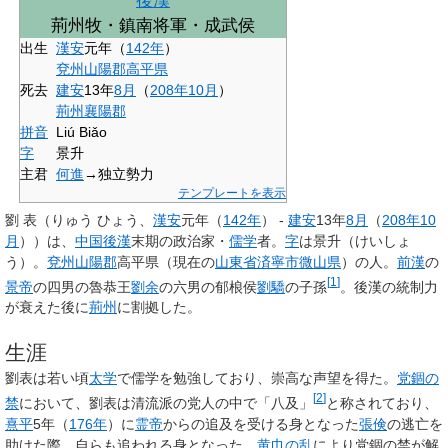
後漢
荊州牧・鎮南将軍・成武侯
出生
漢安
元年（
142年
）
兗州
山陽郡
高平県
死去
建安
13年
8月
（
208年
10月
）
荊州
襄陽郡
拼音
Liú Biǎo
字
景升
主君
何進
→独立勢力
テンプレートを表示
劉 表
（りゅう ひょう、
漢安
元年（
142年
） -
建安
13年
8月
（
208年
10
月
））は、
中国
後漢
末期の政治家・
儒学
者。
字
は
景升
（けいしょ
う）。
兗州
山陽郡
高平県（現在の
山東省
済寧市
微山県
）の人。
前漢
の
[
1
]
景帝
の四男の魯恭王
劉余
の六男の郁桹侯
劉驕
の子孫
。後漢の統制力
が衰えた後に
荊州
に割拠した。
生涯
劉表は若い頃
太学
で儒学を勉強しており、崇高な声望を得た。
党錮の
[
2
]
禁
において、劉表は清流派の党人の中で「
八及
」
と称されており、
熹平
5年（
176年
）に
霊帝
からの追及を受ける身となった
張倹
の逃亡を
助けた際、自らも追われる身となった。
黄巾の乱
により党錮の禁が解