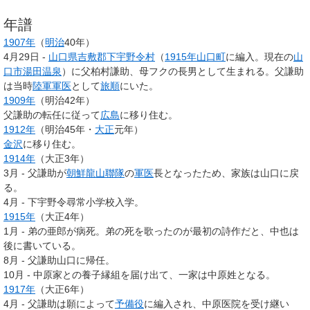
年譜
1907年
（
明治
40年）
4月29日 -
山口県
吉敷郡
下宇野令村
（
1915年
山口町
に編入。現在の
山
口市
湯田温泉
）に父柏村謙助、母フクの長男として生まれる。父謙助
は当時
陸軍
軍医
として
旅順
にいた。
1909年
（明治42年）
父謙助の転任に従って
広島
に移り住む。
1912年
（明治45年・
大正
元年）
金沢
に移り住む。
1914年
（大正3年）
3月 - 父謙助が
朝鮮
龍山
聯隊
の
軍医
長となったため、家族は山口に戻
る。
4月 - 下宇野令尋常小学校入学。
1915年
（大正4年）
1月 - 弟の亜郎が病死。弟の死を歌ったのが最初の詩作だと、中也は
後に書いている。
8月 - 父謙助山口に帰任。
10月 - 中原家との養子縁組を届け出て、一家は中原姓となる。
1917年
（大正6年）
4月 - 父謙助は願によって
予備役
に編入され、中原医院を受け継い