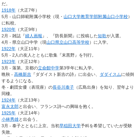
だ。
1918年
（大正7年）
5月 - 山口師範附属小学校（現・
山口大学教育学部附属山口小学校
）
に転校。
1920年
（大正9年）
2月 - 雑誌『
婦人画報
』、『防長新聞』に投稿した
短歌
が入選。
4月 - 県立山口中学（現
山口県立山口高等学校
）に入学。
1922年
（大正11年）
5月 - 2人の友人とともに歌集『末黒野』を刊行。
1923年
（大正12年）
3月 - 落第。京都の
立命館中学
第3学年に転入学。
晩秋 -
高橋新吉
『ダダイスト新吉の詩』に出会い、
ダダイスム
に傾倒
するようになる。
冬 - 劇団女優（表現座）の
長谷川泰子
（広島出身）を知り、翌年より
同棲。
1924年
（大正13年）
富永太郎
と出会い、フランス詩への興味を抱く。
1925年
（大正14年）
小林秀雄
と出会う。
3月 - 泰子とともに上京。当初
早稲田大学
予科を希望していたが受験
失敗。