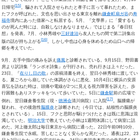
[
15
]
日帰宅
。騙されて入院させられたと孝子に言って暴れたため、ま
たフクが呼ばれた。文也を思い出させる東京を離れ
鎌倉町
扇ガ谷
の
寿
福寺
境内にあった借家へと転居する。5月、『文學界』に「愛するも
のが死んだ時には、自殺しなけあなりません」ではじまる『春日狂
想』を発表。7月、小林秀雄や
三好達治
ら友人たちの間で第二詩集出
[
16
]
版の話が持ち上がる
。しかし中也は心身を休めるため山口への帰
郷を考えていた。
9月、左手中指の痛みを訴え
痛風
と診断されている。9月15日、野田書
房より訳詩集『ランボオ詩集』が刊行され、売れ行きは上々だった。
23日、『
在りし日の歌
』の原稿清書を終え、翌日小林秀雄に渡してい
る。夏ごろから崩していた体調がさらに悪化、10月4日に横浜の安原
喜弘を訪ねた時は、頭痛や電線が2つに見える視力障害を訴えた。歩
行困難もありステッキをついて歩いていた。5日に
鎌倉駅
前の広場で
[
17
]
倒れ、翌日鎌倉養生院（現・
徳洲会
清川病院）に入院
。脳腫瘍が
疑われ、その後急性
脳膜炎
と診断された（今日では、結核性の脳膜炎
とされている）。15日、フクと思郎が駆けつけたときは既に意識は混
濁していた。
明治大学
で教えていた小林は1週間休講にして病室に詰
めた。河上徹太郎は毎日東京から病院に通った。22日午前0時10分、
鎌倉養生院で永眠。苦しむことなく安らかな死だった。通夜は22、23