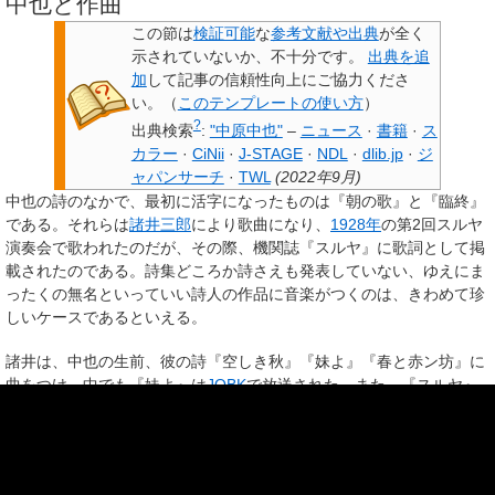
中也と作曲
この節は
検証可能
な
参考文献や出典
が全く
示されていないか、不十分です。
出典を追
加
して記事の信頼性向上にご協力くださ
い。
（
このテンプレートの使い方
）
?
出典検索
:
"中原中也"
–
ニュース
·
書籍
·
ス
カラー
·
CiNii
·
J-STAGE
·
NDL
·
dlib.jp
·
ジ
ャパンサーチ
·
TWL
(
2022年9月
)
中也の詩のなかで、最初に活字になったものは『朝の歌』と『臨終』
である。それらは
諸井三郎
により歌曲になり、
1928年
の第2回スルヤ
演奏会で歌われたのだが、その際、機関誌『スルヤ』に歌詞として掲
載されたのである。詩集どころか詩さえも発表していない、ゆえにま
ったくの無名といっていい詩人の作品に音楽がつくのは、きわめて珍
しいケースであるといえる。
諸井は、中也の生前、彼の詩『空しき秋』『妹よ』『春と赤ン坊』に
曲をつけ、中でも『妹よ』は
JOBK
で放送された。また、『スルヤ』
の同人であった内海誓一郎は、
1930年
に『帰郷』『失せし希望』に作
曲している。
中也の死後、
石渡日出夫
、
清水脩
、
多田武彦
らをはじめとして多くの