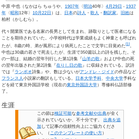
中原 中也
（なかはら ちゅうや、
1907年
〈
明治
40年〉
4月29日
-
1937
年
〈
昭和
12年〉
10月22日
）は、
日本
の
詩人
・
歌人
・
翻訳家
。
旧姓
は
柏村（かしむら）。
代々開業医である名家の長男として生まれ、跡取りとして医者になる
ことを期待されていた。小学校時代は学業成績もよく神童とも呼ばれ
[
1
]
たが、8歳の時、弟が風邪により病死したことで文学に目覚めた
。
中也は30歳の若さで死去したが、生涯で350篇以上の詩を残した。そ
の一部は、結婚の翌年刊行した第1詩集『
山羊の歌
』および中也の死
の翌年出版された第2詩集『
在りし日の歌
』に収録されている。訳詩
では『
ランボオ
詩集』や、数は少ないが
アンドレ・ジイド
の作品など
フランス人
小説家の翻訳もしている。
日本大学
予科
、
中央大学
予科な
どを経て東京外国語学校（現在の
東京外国語大学
）専修科仏語部修
了。
生涯
この節は
検証可能
な
参考文献や出典
が全く
示されていないか、不十分です。
出典を追
加
して記事の信頼性向上にご協力くださ
い。
（
このテンプレートの使い方
）
?