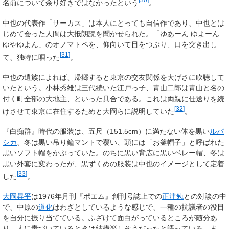
名前について余り好きではなかったという
。
中也の代表作「サーカス」は本人にとっても自信作であり、中也とは
じめて会った人間は大抵朗読を聞かせられた。「ゆあーん ゆよーん
ゆやゆよん」のオノマトペを、仰向いて目をつぶり、口を突き出し
[
31
]
て、独特に唄った
。
中也の遺族によれば、帰郷すると東京の交友関係を大げさに吹聴して
いたという。小林秀雄は三代続いた江戸っ子、青山二郎は青山と名の
付く町全部の大地主、といった具合である。これは両親に仕送りを続
[
32
]
けさせて東京に在住するためと大岡らに説明していた
。
『白痴群』時代の服装は、五尺（151.5cm）に満たない体を黒い
ルパ
シカ
、冬は黒い吊り鐘マントで覆い、頭には「お釜帽子」と呼ばれた
黒いソフト帽をかぶっていた。のちに黒い背広に黒いベレー帽、冬は
黒い外套に変わったが、黒ずくめの服装は中也のイメージとして定着
[
33
]
した
。
大岡昇平
は1976年月刊『ポエム』創刊号誌上での
正津勉
との対談の中
で、中原の
道化
はわざとしているような感じで、一種の抗議者の役目
を自分に振り当てている。ふざけて面白がっているところが随分あ
り、人に毒づいているときは結構楽しそうだったと語っている。ま