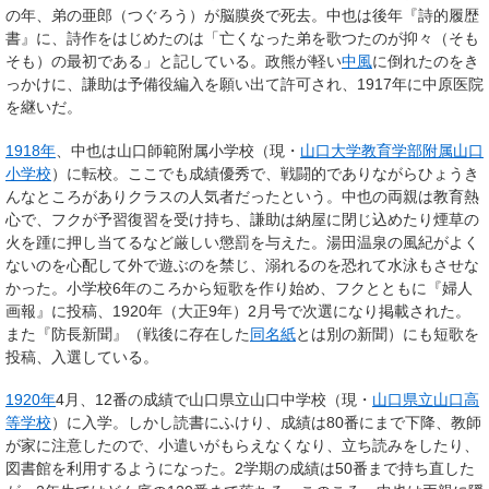
の年、弟の亜郎（つぐろう）が脳膜炎で死去。中也は後年『詩的履歴
書』に、詩作をはじめたのは「亡くなった弟を歌つたのが抑々（そも
そも）の最初である」と記している。政熊が軽い
中風
に倒れたのをき
っかけに、謙助は予備役編入を願い出て許可され、1917年に中原医院
を継いだ。
1918年
、中也は山口師範附属小学校（現・
山口大学教育学部附属山口
小学校
）に転校。ここでも成績優秀で、戦闘的でありながらひょうき
んなところがありクラスの人気者だったという。中也の両親は教育熱
心で、フクが予習復習を受け持ち、謙助は納屋に閉じ込めたり煙草の
火を踵に押し当てるなど厳しい懲罰を与えた。湯田温泉の風紀がよく
ないのを心配して外で遊ぶのを禁じ、溺れるのを恐れて水泳もさせな
かった。小学校6年のころから短歌を作り始め、フクとともに『婦人
画報』に投稿、1920年（大正9年）2月号で次選になり掲載された。
また『防長新聞』（戦後に存在した
同名紙
とは別の新聞）にも短歌を
投稿、入選している。
1920年
4月、12番の成績で山口県立山口中学校（現・
山口県立山口高
等学校
）に入学。しかし読書にふけり、成績は80番にまで下降、教師
が家に注意したので、小遣いがもらえなくなり、立ち読みをしたり、
図書館を利用するようになった。2学期の成績は50番まで持ち直した