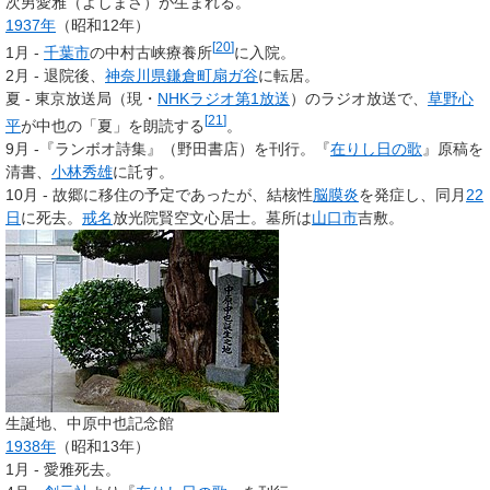
次男愛雅（よしまさ）が生まれる。
1937年
（昭和12年）
[
20
]
1月 -
千葉市
の中村古峡療養所
に入院。
2月 - 退院後、
神奈川県
鎌倉町
扇ガ谷
に転居。
夏 - 東京放送局（現・
NHKラジオ第1放送
）のラジオ放送で、
草野心
[
21
]
平
が中也の「夏」を朗読する
。
9月 -『ランボオ詩集』（野田書店）を刊行。『
在りし日の歌
』原稿を
清書、
小林秀雄
に託す。
10月 - 故郷に移住の予定であったが、結核性
脳膜炎
を発症し、同月
22
日
に死去。
戒名
放光院賢空文心居士。墓所は
山口市
吉敷。
生誕地、中原中也記念館
1938年
（昭和13年）
1月 - 愛雅死去。