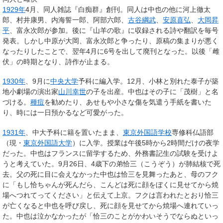
1929年
4月、同人雑誌『白痴群』創刊。同人は中也の他に河上徹太
郎、村井康男、内海誓一郎、阿部六郎、
古谷綱武
、
安原喜弘
、
大岡昇
平
、富永次郎が参加。後に『山羊の歌』に収録される詩や翻訳を毎号
発表。しかし中原が大岡、富永次郎と争ったり、原稿の集まりが悪く
なったりしたことで、翌年4月に6号を出して廃刊となった。以後「雌
伏」の時期となり、詩作が止まる。
1930年
、9月に
中央大学
予科に編入学。12月、小林と別れた泰子が築
地小劇場の演出家
山川幸世
の子を出産。中也はその子に「茂樹」と名
づける。
種痘
を勧めたり、あせもや小さな傷を気遣う手紙を書いた
り、時には一日預かるなど可愛がった。
1931年
、中大予科に籍を置いたまま、
東京外国語学校
専修科仏語部
（現・
東京外国語大学
）に入学。授業は午後5時から2時間だけの夜学
だった。中也はフランスに留学するため、外務書記生の試験を受けよ
うと考えていた。9月26日、4歳下の弟恰三（こうぞう）が肺結核で死
去。父の死に目に会えなかった中也は恰三を見舞ったあと、母のフク
に「もし恰ちゃんが死んだら、こんどは死に顔をぼくに見せてから焼
場へつれてってください」と伝えて上京。フクは言われたとおり恰三
が亡くなると中也を呼び戻し、死に顔を見せてから焼場へ連れていっ
た。中也は泣かなかったが「恰三のことがかわいそうでならぬといっ