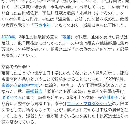
が、2年生ではどん底の120番まで落ちる。このころ、中也は両親に隠
れて、防長新聞の短歌会「末黒野の会」に出席していた。この会で知
り合った吉田緒佐夢、宇佐川紅萩と歌集「末黒野（すぐろの）」を
1922年5月ごろ刊行。中也は「温泉集」と題した28首を収めた。飲酒
や喫煙を覚えた「
不良少年
」となっており、成績はさらに下降した。
1923年
、3年生の原級留め置き（
落第
）が決定。通知を受けた謙助は
落胆し、数日間往診に出なかった。一方中也は級友を勉強部屋に集め
万歳をして答案を破いた。祖母スヱが「この位のこと何です」と部屋
を掃除したという。
京都での出会い
落第したことで中也が山口中学にいたくないという意思を示し、謙助
も世間体が悪いということで転校させることになった。1923年4月、
京都
の
立命館中学校
3年に編入、中也は一人で下宿生活を送ることに
なった。秋、
高橋新吉
『ダダイスト新吉の詩』を読んで衝撃を受け、
ダダイスム
に傾倒、詩作を始める。3歳年上の女優・
長谷川泰子
と知
り合い、翌年から同棲する。泰子は
マキノ・プロダクション
の大部屋
女優として月給をもらっていたが、解雇されてからは中也の居候とな
ってしまう。帰省した中也が痩せているのを案じた中原家は仕送りの
額を増やしている。