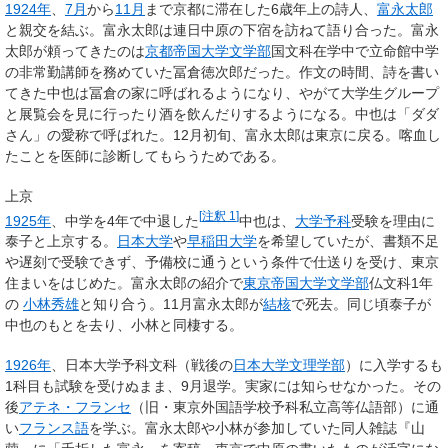
1924年
、
7月
から
11月
まで京都に滞在した6歳年上の詩人、
富永太郎
と親交を結ぶ。富永太郎は連日中原の下宿を訪ねて語り合った。富永
太郎が頼ってきたのは
京都帝国大学文学部
国文科在学中で立命館中学
の非常勤講師を務めていた冨倉徳次郎だった。作文の時間、詩を書い
てきた中也は冨倉の家に呼ばれるようになり、やがて大学生グループ
と展覧会を見に行ったり酒を飲んだりするようになる。中也は「ダダ
さん」の愛称で呼ばれた。12月初旬、富永太郎は東京に戻る。喀血し
たことを医師に診断してもらうためである。
上京
[
注釈 1
]
1925年
、中学を4年で中退した
中也は、
大学予科
受験を理由に
泰子と上京する。
日本大学
や
早稲田大学
を希望していたが、書類不足
や遅刻で受験できず、予備校に通うという条件で仕送りを受け、東京
住まいをはじめた。富永太郎の紹介で
東京帝国大学文学部
仏文科1年
の
小林秀雄
と知り合う。11月富永太郎が
結核
で死去。同じ頃泰子が
中也のもとを去り、小林と同棲する。
1926年
、日本大学予科文科（戦後の
日本大学文理学部
）に入学するも
1科目も試験を受けぬまま、9月退学。実家には知らせなかった。その
後
アテネ・フランセ
（旧・東京外国語学校予科私立高等仏語部）に通
い
フランス語
を学ぶ。富永太郎や小林が参加していた同人雑誌『山