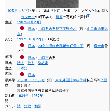
1925年
（
大正
14年）に18歳で上京した際、ファンだった
仏
の詩人
[
1
]
ランボー
の帽子姿で、
銀座
の写真館で撮影
。
生誕
1907年
4月29日
日本
・
山口県
吉敷郡
下宇野令村
（現・
山口市
湯田温
泉
）
死没
1937年
10月22日
（30歳没）
日本
・
神奈川県
鎌倉郡
鎌倉町
雪ノ下
（現・
鎌倉市
雪
ノ下）
墓地
日本
・
山口市
吉敷
職業
詩人
・
歌人
・
翻訳家
言語
日本語
国籍
日本
最終学
アテネ・フランセ
（旧・
東京外国語学校
予科
私立高等
仏語
歴
部）修了
東京外国語学校専修科仏語部修了
活動期
1934年
-
1937年
間
ジャン
詩
・
短歌
・
翻訳