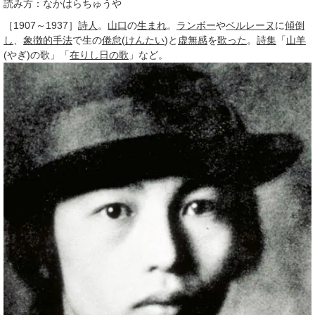
読み方：なかはらちゅうや
［1907～1937］
詩人
。
山口
の
生まれ
。
ランボー
や
ベルレーヌ
に
傾倒
し
、
象徴的
手法
で生の
倦怠
(
けんたい
)と
虚無感
を
歌った
。
詩集
「
山羊
(やぎ)の歌」「
在りし日の歌
」など。