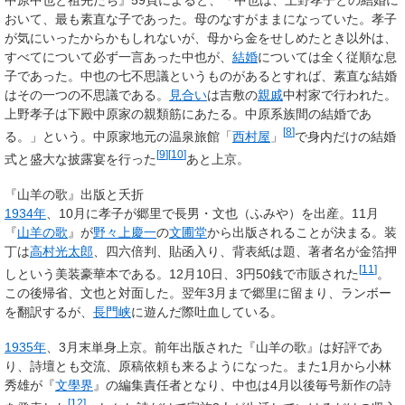
中原中也と祖先たち』59頁によると、「中也は、上野孝子との結婚に
おいて、最も素直な子であった。母のなすがままになっていた。孝子
が気にいったからかもしれないが、母から金をせしめたとき以外は、
すべてについて必ず一言あった中也が、
結婚
については全く従順な息
子であった。中也の七不思議というものがあるとすれば、素直な結婚
はその一つの不思議である。
見合い
は吉敷の
親戚
中村家で行われた。
上野孝子は下殿中原家の親類筋にあたる。中原系族間の結婚であ
[
8
]
る。」という。中原家地元の温泉旅館「
西村屋
」
で身内だけの結婚
[
9
]
[
10
]
式と盛大な披露宴を行った
あと上京。
『山羊の歌』出版と夭折
1934年
、10月に孝子が郷里で長男・文也（ふみや）を出産。11月
『
山羊の歌
』が
野々上慶一
の
文圃堂
から出版されることが決まる。装
丁は
高村光太郎
、四六倍判、貼函入り、背表紙は題、著者名が金箔押
[
11
]
しという美装豪華本である。12月10日、3円50銭で市販された
。
この後帰省、文也と対面した。翌年3月まで郷里に留まり、ランボー
を翻訳するが、
長門峡
に遊んだ際吐血している。
1935年
、3月末単身上京。前年出版された『山羊の歌』は好評であ
り、詩壇とも交流、原稿依頼も来るようになった。また1月から小林
秀雄が『
文學界
』の編集責任者となり、中也は4月以後毎号新作の詩
[
12
]