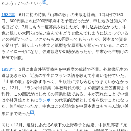
[
6
]
たふう」だったという
。
1932年
、6月に初の詩集『山羊の歌』の出版を計画。1口4円で150
口、600円集まれば200部印刷する予定だったが、申し込みは知人10
名ほどで、7月にもう一度募集を出したが、申し込みはなかった。中
也と親しい大岡らは払い込んでもどうせ飲んでしまうに決まっている
との判断だった。フクからも300円送ってもらったが、製本まで資金
が足りず、刷り上った本文と紙型を安原喜弘が預かっている。このこ
ろノイローゼになり、強迫観念や幻聴があったが、年末から年明けの
帰省で回復。
1933年
、3月に東京外語専修科を中程度の成績で卒業。外務書記生の
道はあきらめ、近所の学生にフランス語を教えて小遣いを得ていた。
『山羊の歌』を出版するべく、出版社に持ち込むがうまくいかなかっ
た。12月、『ランボオ詩集〈学校時代の歌〉』の翻訳を三笠書房より
刊行。この翻訳がはじめての商業出版である。本が売れたことで中也
は小林秀雄とともに
ランボー
の代表的訳者として名を残すことになっ
た。無印税だったが、中也はこの訳詩集を中原本家はもちろん遠い係
[
7
]
累にまで送った
。
同じく12月、遠縁にあたる6歳下の上野孝子と結婚。中原思郎著『兄