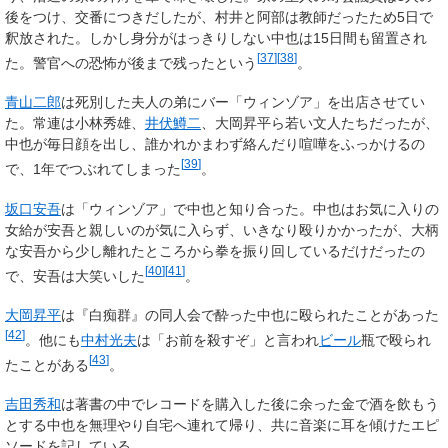
後をつけ、交番につきだしたが、村井と阿部は教師だったため5日で
釈放された。しかし身分がはっきりしない中也は15日間も留置され
[
37
]
[
38
]
た。警官への恐怖が後まで残ったという
。
青山二郎
は死別した夫人の弟にバー「ウィンゾア」を出店させてい
た。常連は小林秀雄、
井伏鱒二
、大岡昇平ら若い文人たちだったが、
中也が毎日顔を出し、誰かれかまわず絡んだり喧嘩をふっかけるの
[
39
]
で、1年でつぶれてしまった
。
坂口安吾
は「ウィンゾア」で中也と知り合った。中也はお気に入りの
女給が安吾と親しいのが気に入らず、いきなり殴りかかったが、大柄
な安吾から少し離れたところから拳を振り回しているだけだったの
[
40
]
[
41
]
で、安吾は大笑いした
。
大岡昇平
は『白痴群』の同人会で酔った中也に殴られたことがあった
[
42
]
。他にも
中村光夫
は「お前を殺すぞ」と言われ
ビール
瓶で殴られ
[
43
]
たことがある
。
吉田秀和
は著書の中でレコードを購入した後に余った金で酒を飲もう
とする中也を無理やり自宅へ連れて帰り、共に音楽に耳を傾けたエピ
ソードを記している。