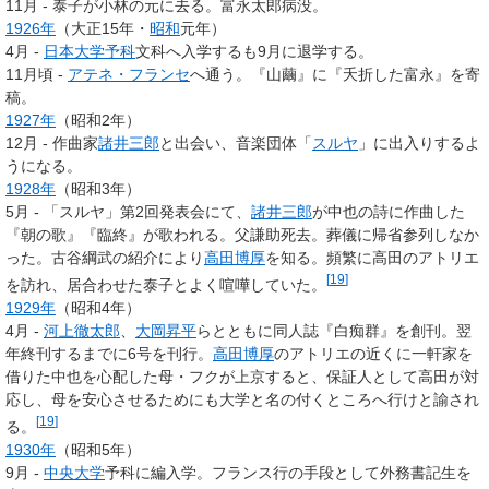
11月 - 泰子が小林の元に去る。富永太郎病没。
1926年
（大正15年・
昭和
元年）
4月 -
日本大学
予科
文科へ入学するも9月に退学する。
11月頃 -
アテネ・フランセ
へ通う。『山繭』に『夭折した富永』を寄
稿。
1927年
（昭和2年）
12月 - 作曲家
諸井三郎
と出会い、音楽団体「
スルヤ
」に出入りするよ
うになる。
1928年
（昭和3年）
5月 - 「スルヤ」第2回発表会にて、
諸井三郎
が中也の詩に作曲した
『朝の歌』『臨終』が歌われる。父謙助死去。葬儀に帰省参列しなか
った。古谷綱武の紹介により
高田博厚
を知る。頻繁に高田のアトリエ
[
19
]
を訪れ、居合わせた泰子とよく喧嘩していた。
1929年
（昭和4年）
4月 -
河上徹太郎
、
大岡昇平
らとともに同人誌『白痴群』を創刊。翌
年終刊するまでに6号を刊行。
高田博厚
のアトリエの近くに一軒家を
借りた中也を心配した母・フクが上京すると、保証人として高田が対
応し、母を安心させるためにも大学と名の付くところへ行けと諭され
[
19
]
る。
1930年
（昭和5年）
9月 -
中央大学
予科に編入学。フランス行の手段として外務書記生を