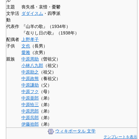
ル
主題
喪失感・哀惜・憂鬱
文学活
ダダイスム
・四季派
動
代表作
『山羊の歌』（1934年）
『在りし日の歌』（1938年）
配偶者
上野孝子
子供
文也
（長男）
愛雅
（次男）
親族
中原周助
（曽祖父）
小林八九郎
（祖父）
中原助之
（祖父）
中原政熊
（養祖父）
中原謙助
（父）
中原フク
（母）
中原亜郎
（弟）
中原恰三
（弟）
中原思郎
（弟）
中原呉郎
（弟）
伊藤拾郎
（弟）
ウィキポータル 文学
テンプレートを表示