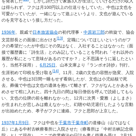
を発表した
。しかし詩だけで家族3人が生活していけるだけの収入
は得られず、フクは月100円以上の仕送りをしていた。中也は文也を
可愛がっていたが、一緒になって遊ぶというより、文也が遊んでいる
のを見守るという接し方だった。
1936年
、親戚で
日本放送協会
の初代理事・
中原岩三郎
の斡旋で、協会
[
13
]
文芸部長との面接に出かける
。定職についてほしいというのがフ
クの希望だったが中也にその気はなく、入社することはなかった（面
接で履歴書に「詩生活」とのみ記していることを問われ「それ以外の
履歴が私にとって意味があるのですか？」と不思議そうに返したとい
う。当然不採用）。
6月25日
、山本文庫より『ランボオ詩抄』刊行。
[
14
]
生涯初めて印税を受け取る
。11月、2歳の文也の容態が急変、入院
させる。中也は3日間一睡もせず看病したが、文也は小児結核で死
去。葬儀で中也は文也の遺体を抱いて離さず、フクがなんとかあきら
めさせて棺に入れた。四十九日の間は毎日僧侶を呼んで読経してもら
い、文也の位牌の前を離れなかった。12月に次男・愛雅（よしまさ）
が生まれたが悲しみは癒えなかった。幻聴や幼児退行したような言動
が出始めたため、孝子がフクに連絡。フクと思郎が上京した。
1937年
1月9日
、フクは中也を
千葉市
千葉寺町
の道修山（山ではなく
丘）にある中村古峡療養所に入院させた（療養所は「中村古峡記念病
院」として現存）。ここで作業療法や日誌を書く指導を受け、2月15