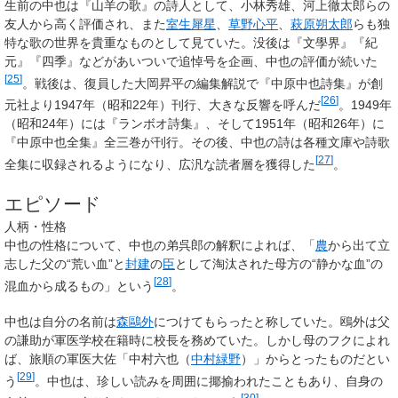
生前の中也は『山羊の歌』の詩人として、小林秀雄、河上徹太郎らの
友人から高く評価され、また
室生犀星
、
草野心平
、
萩原朔太郎
らも独
特な歌の世界を貴重なものとして見ていた。没後は『文學界』『紀
元』『四季』などがあいついで追悼号を企画、中也の評価が続いた
[
25
]
。戦後は、復員した大岡昇平の編集解説で『中原中也詩集』が創
[
26
]
元社より1947年（昭和22年）刊行、大きな反響を呼んだ
。1949年
（昭和24年）には『ランボオ詩集』、そして1951年（昭和26年）に
『中原中也全集』全三巻が刊行。その後、中也の詩は各種文庫や詩歌
[
27
]
全集に収録されるようになり、広汎な読者層を獲得した
。
エピソード
人柄・性格
中也の性格について、中也の弟呉郎の解釈によれば、「
農
から出て立
志した父の“荒い血”と
封建
の
臣
として淘汰された母方の“静かな血”の
[
28
]
混血から成るもの」という
。
中也は自分の名前は
森鷗外
につけてもらったと称していた。鴎外は父
の謙助が軍医学校在籍時に校長を務めていた。しかし母のフクによれ
ば、旅順の軍医大佐「中村六也（
中村緑野
）」からとったものだとい
[
29
]
う
。中也は、珍しい読みを周囲に揶揄われたこともあり、自身の
[
30
]