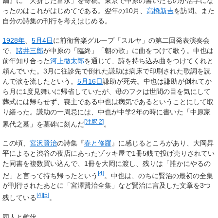
繭』に「夭折した富永」を寄稿。東京で中原の書いたものが活字にな
ったのはこれがはじめてである。翌年の10月、
高橋新吉
を訪問。また
自分の詩集の刊行を考えはじめる。
1928年
、
5月4日
に前衛音楽グループ「スルヤ」の第二回発表演奏会
で、
諸井三郎
が中原の「臨終」「朝の歌」に曲をつけて歌う。中也は
前年知り合った
河上徹太郎
を通じて、詩を持ち込み曲をつけてくれと
頼んでいた。3月に往診先で倒れた謙助は病床で印刷された歌詞を読
んで涙を流したという。
5月16日
謙助が死去。中也は謙助が倒れてか
ら月に1度見舞いに帰省していたが、母のフクは世間の目を気にして
葬式には帰らせず、喪主である中也は病気であるということにして取
り繕った。謙助の一周忌には、中也が中学2年の時に書いた「中原家
[
注釈 2
]
累代之墓」を墓碑に刻んだ
。
この頃、
宮沢賢治
の詩集『
春と修羅
』に感じるところがあり、大岡昇
平によると渋谷の夜店にあったゾッキ屋で1冊5銭で投げ売りされてい
た同書を複数買い込んで、1冊を大岡に渡し、残りは「誰かにやるの
[
4
]
だ」と言って持ち帰ったという
。中也は、のちに賢治の最初の全集
が刊行されたあとに「宮澤賢治全集」など賢治に言及した文章を3つ
[
4
]
[
5
]
残している
。
同人と雌伏