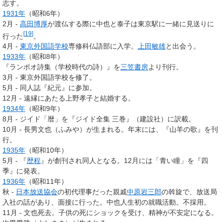
志す。
1931年
（昭和6年）
2月 -
高田博厚
が渡仏する際に中也と泰子は東京駅に一緒に見送りに
[
19
]
行った
。
4月 -
東京外国語学校
専修科仏語部に入学。
上田敏雄
と出会う。
1933年
（昭和8年）
『ランボオ詩集（学校時代の詩）』を
三笠書房
より刊行。
3月 - 東京外国語学校を修了。
5月 - 同人誌『紀元』に参加。
12月 - 遠縁にあたる上野孝子と結婚する。
1934年
（昭和9年）
8月 - ジイド「暦」を『ジイド全集 三巻』（建設社）に訳載。
10月 - 長男文也（ふみや）が生まれる。年末には、『山羊の歌』を刊
行。
1935年
（昭和10年）
5月 - 『
歴程
』が創刊され同人となる。12月には「青い瞳」を『四
季』に発表。
1936年
（昭和11年）
秋 -
日本放送協会
の初代理事だった親戚
中原岩三郎
の斡旋で、放送局
入社の話があり、面接に行った。中也人生初の就職活動。不採用。
11月 - 文也死去。子供の死にショックを受け、精神が不安定になる。