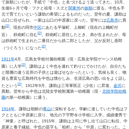
て旅順にいたが、手紙で「中也」と名づけるよう送ってきた。10月、
生後6ヶ月で母・フクと祖母・スヱと
関東州
の
旅順
に渡る。中也を手
元で育てたいという謙助の希望によるものだった。翌年の夏、謙助は
山口に任ぜられ、一家は山口の中原家に戻った。翌年には
広島市
に異
[
2
]
動
。現在の同市
中区
にあたる平塚町、上柳町（現在の上幟町付
[
2
]
近）、鉄砲町に住む
。鉄砲町に居住したとき、弟が生まれたが、母
は鉄砲町で生まれた二番目だから鉄二郎としたが、父が反対し亜郎
[
2
]
（つぐろう）になった
。
1911年
4月、広島女学校付属幼稚園（現・広島女学院ゲーンス幼稚
[
2
]
園）に入学
。謙助はよく中也を連れて釣りにでかけたが、自分たち
と階層の違う近所の子供とは遊ばせなかったという。気候も良く、物
資も豊富な広島時代を中也は懐かしみ、生涯広島の思い出をよく話し
[
2
]
たという
。1912年9月、謙助は三等軍医正（少佐）に昇進、
金沢
に
異動。翌年から中也は北陸女学校附属第一幼稚園（現・
北陸学院幼稚
園
の第一幼稚園）に通う。
1914年
、謙助は朝鮮の
竜山
に栄転するが、学齢に達していた中也はフ
クとともに中原家に戻り、地元の下宇野令小学校に入学。成績優秀で
「神童」と呼ばれた。1915年、謙助は上司に申し出て山口に転任、中
原家と養子縁組、中也の苗字も「柏村」から「中原」に変わった。こ