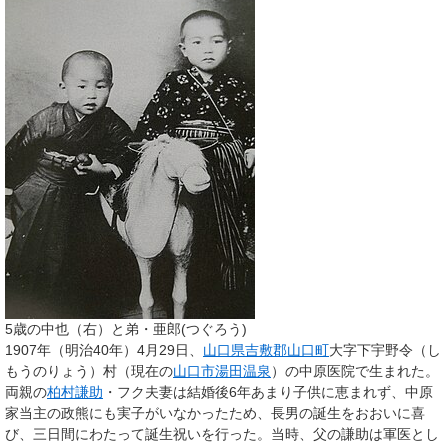
5歳の中也（右）と弟・亜郎(つぐろう)
1907年（明治40年）4月29日、
山口県
吉敷郡
山口町
大字下宇野令（し
もうのりょう）村（現在の
山口市
湯田温泉
）の中原医院で生まれた。
両親の
柏村謙助
・フク夫妻は結婚後6年あまり子供に恵まれず、中原
家当主の政熊にも実子がいなかったため、長男の誕生をおおいに喜
び、三日間にわたって誕生祝いを行った。当時、父の謙助は軍医とし