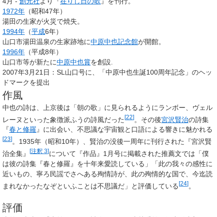
4月 -
創元社
より『
在りし日の歌
』を刊行。
1972年
（昭和47年）
湯田の生家が火災で焼失。
1994年
（
平成
6年）
山口市湯田温泉の生家跡地に
中原中也記念館
が開館。
1996年
（平成8年）
山口市等が新たに
中原中也賞
を創設.
2007年3月21日：SL山口号に、「中原中也生誕100周年記念」のヘッ
ドマークを提出
作風
中也の詩は、上京後は「朝の歌」に見られるようにランボー、ヴェル
[
22
]
レーヌといった象徴派ふうの詩風だった
。その後
宮沢賢治
の詩集
『
春と修羅
』に出会い、不思議な宇宙観と口語による響きに魅かれる
[
23
]
。1935年（昭和10年）、賢治の没後一周年に刊行された『宮沢賢
[
注釈 3
]
治全集』
について『作品』1月号に掲載された推薦文では「僕
は彼の詩集『春と修羅』を十年来愛読している」「此の我々の感性に
近いもの、寧ろ民謡でさへある殉情詩が、此の殉情的な国で、今迄読
[
24
]
まれなかったなぞといふことは不思議だ」と評価している
。
評価