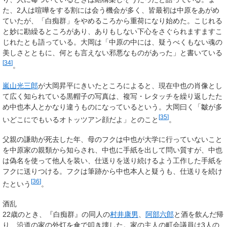
た、2人は喧嘩をする割には会う機会が多く、皆最初は中原をあがめ
ていたが、「白痴群」をやめるころから重荷になり始めた。こじれる
と妙に勘繰るところがあり、ありもしない下心をさぐられますますこ
じれたとも語っている。大岡は「中原の中には、疑うべくもない魂の
美しさとともに、何とも言えない邪悪なものがあった」と書いている
[
34
]
。
嵐山光三郎
が大岡昇平にきいたところによると、現在中也の肖像とし
て広く知られている黒帽子の写真は、複写・レタッチを繰り返したた
め中也本人とかなり違うものになっているという。大岡曰く「皺が多
[
35
]
いどこにでもいるオトッツアン顔だよ」とのこと
。
父親の謙助が死去した年、母のフクは中也が大学に行っていないこと
を中原家の親類から知らされ、中也に手紙を出して問い質すが、中也
は偽名を使って他人を装い、仕送りを送り続けるよう工作した手紙を
フクに送りつける。フクは筆跡から中也本人と疑うも、仕送りを続け
[
36
]
たという
。
酒乱
22歳のとき、『白痴群』の同人の
村井康男
、
阿部六郎
と酒を飲んだ帰
り、沿道の家の外灯を傘で叩き壊した。家の主人の町会議員は3人の