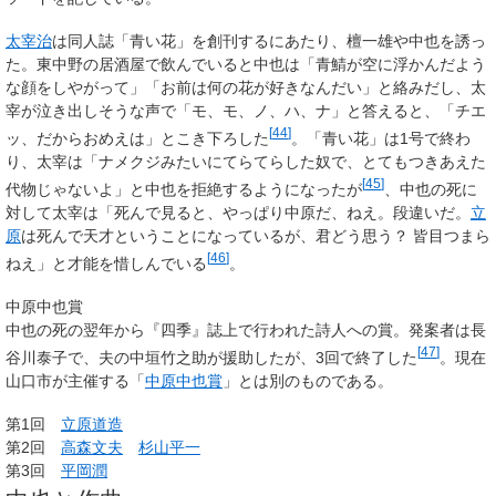
太宰治
は同人誌「青い花」を創刊するにあたり、檀一雄や中也を誘っ
た。東中野の居酒屋で飲んでいると中也は「青鯖が空に浮かんだよう
な顔をしやがって」「お前は何の花が好きなんだい」と絡みだし、太
宰が泣き出しそうな声で「モ、モ、ノ、ハ、ナ」と答えると、「チエ
[
44
]
ッ、だからおめえは」とこき下ろした
。「青い花」は1号で終わ
り、太宰は「ナメクジみたいにてらてらした奴で、とてもつきあえた
[
45
]
代物じゃないよ」と中也を拒絶するようになったが
、中也の死に
対して太宰は「死んで見ると、やっぱり中原だ、ねえ。段違いだ。
立
原
は死んで天才ということになっているが、君どう思う？ 皆目つまら
[
46
]
ねえ」と才能を惜しんでいる
。
中原中也賞
中也の死の翌年から『四季』誌上で行われた詩人への賞。発案者は長
[
47
]
谷川泰子で、夫の中垣竹之助が援助したが、3回で終了した
。現在
山口市が主催する「
中原中也賞
」とは別のものである。
第1回
立原道造
第2回
高森文夫
杉山平一
第3回
平岡潤