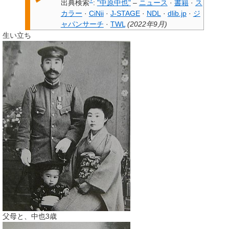
出典検索
:
"中原中也"
–
ニュース
·
書籍
·
ス
カラー
·
CiNii
·
J-STAGE
·
NDL
·
dlib.jp
·
ジ
ャパンサーチ
·
TWL
(
2022年9月
)
生い立ち
父母と、中也3歳