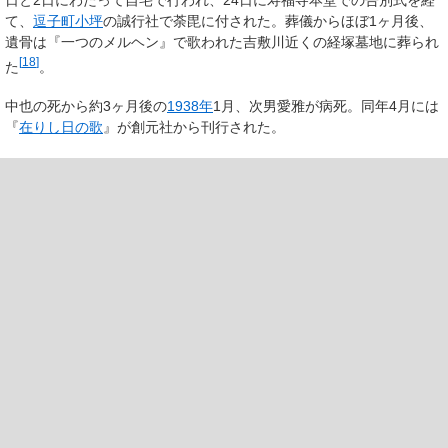
日と2日にわたって自宅で行われ、24日に寿福寺本堂での告別式を経
て、
逗子町
小坪
の誠行社で荼毘に付された。葬儀からほぼ1ヶ月後、
遺骨は『一つのメルヘン』で歌われた吉敷川近くの経塚墓地に葬られ
[
18
]
た
。
中也の死から約3ヶ月後の
1938年
1月、次男愛雅が病死。同年4月には
『
在りし日の歌
』が創元社から刊行された。