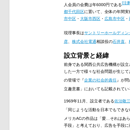
[
注釈
人会員の会費は年6000円である
都
千代田区
に置いて、全体の年間実
市
中区
・
大阪市
西区
・
広島市
中区
・
現理事長は
サントリーホールディン
彦
、
株式会社電通
相談役の
石井直
、
設立背景と経緯
前身である関西公共広告機構が設立
した一方で様々な社会問題が生じて
の登場で『
企業の社会的責任
』が問
立趣意書」においても記載されてい
1969年11月、設立者である
佐治敬
「同じような活動を日本でもできな
メリカACの作品は「愛…それはあ
手段」と考えており、広告を手段に