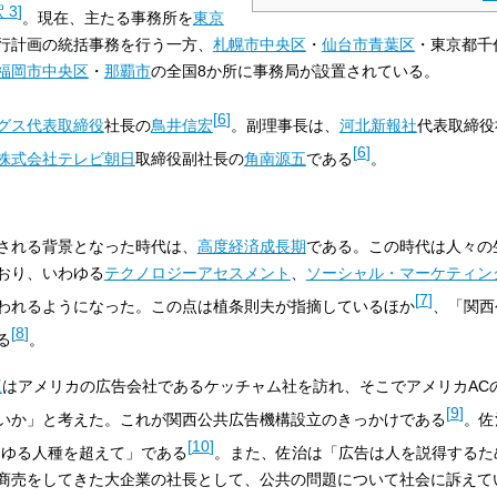
 3
]
。現在、主たる事務所を
東京
行計画の統括事務を行う一方、
札幌市
中央区
・
仙台市
青葉区
・東京都千
福岡市
中央区
・
那覇市
の全国8か所に事務局が設置されている。
[
6
]
グス
代表取締役
社長の
鳥井信宏
。副理事長は、
河北新報社
代表取締役
[
6
]
株式会社テレビ朝日
取締役副社長の
角南源五
である
。
される背景となった時代は、
高度経済成長期
である。この時代は人々の
おり、いわゆる
テクノロジーアセスメント
、
ソーシャル・マーケティン
[
7
]
われるようになった。この点は植条則夫が指摘しているほか
、「関西
[
8
]
る
。
三
はアメリカの広告会社であるケッチャム社を訪れ、そこでアメリカAC
[
9
]
いか」と考えた。これが関西公共広告機構設立のきっかけである
。佐
[
10
]
らゆる人種を超えて」である
。また、佐治は「広告は人を説得するた
商売をしてきた大企業の社長として、公共の問題について社会に訴えて