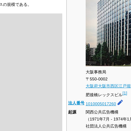
スの規模である。
大阪事務局
〒550-0002
大阪府
大阪市
西区
江戸堀
[
1
]
肥後橋レックスビル
法人番号
1010005017260
起源
関西公共広告機構
（1971年7月 - 1974年
社団法人公共広告機構