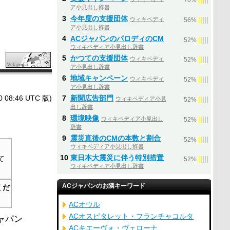
70%
ア小見出し辞書
3
今年度の支援団体
ウィキペディ
|
|
|
|
|
56%
ア小見出し辞書
4
ACジャパンのパロディのCM
|
|
|
|
|
52%
ウィキペディア小見出し辞書
5
かつての支援団体
ウィキペディ
|
|
|
|
|
52%
ア小見出し辞書
6
地域キャンペーン
ウィキペディ
|
|
|
|
|
52%
ア小見出し辞書
8:46 UTC 版)
7
新聞広告部門
ウィキペディア小見
|
|
|
|
|
52%
出し辞書
8
環境映像
ウィキペディア小見出し
|
|
|
|
|
52%
辞書
9
震災直後のCMの本数と割合
|
|
|
|
|
52%
ウィキペディア小見出し辞書
10
東日本大震災に伴う特別措置
て
|
|
|
|
|
52%
ウィキペディア小見出し辞書
ACジャパンのお隣キーワード
くだ
ACオウル
ACオスピタレット・フランチャコルタ
ャパン
ACキエーヴォ・ヴェローナ