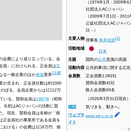
（1974年1月 - 2009年
社団法人ACジャパン
（2009年7月1日 - 201
公益社団法人ACジャパン（
日 - ）
主要人物
[
1
]
理事長
鳥井信宏
活動地域
日本
の会費により成り立っている。会
主眼
国民の
公共
意識の高揚
会員」に分けられる。正会員は
広
活動内容
公共的事項に関する広告
[
注釈
なる一般企業のほか
放送
業界
会員数
正会員数1,082社
賛助会員数42社
が含まれ、正会員社数は約1000
個人会員数69名
にのぼる。会員企業からは1口12万
（2026年3月31日現在）
ている。賛助会員は
1987年
（昭和
、当初はACジャパンの活動に賛
標語
気づきを、動きへ。
た。現在、賛助会員は名称が「個
ウェブサ
www
.ad-c
.or
.jp
は正会員社の事業所である会員を
イト
における）の会費は1口6万円、個
テ