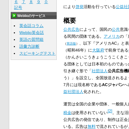
６
７
８
９
０
により
啓発
活動を行っている
公益社
記号
Weblioのサービス
概要
英会話コラム
公共広告
によって、国民の
公共
意識
Weblio英会話
る民間の団体である。
アメリカ
の「
英語の質問箱
、以下『アメリカAC』と
（
英語版
）
語彙力診断
（昭和46年）に
大阪府
で前身である
スピーキングテスト
（かんさいこうきょうこうこくきこ
る団体としては日本初のものであっ
引き継ぐ形で「
社団法人
公共広告機
う）」を設立し、全国放送されるよ
7月には現名称である
ACジャパン
へ
益社団法人
化された。
運営は全国の企業や団体、一般個人
[
2
]
税金
は使用されていない
。主な活
公共広告の発信であり、制作は正会
いる。広告は
無料
で流されているが