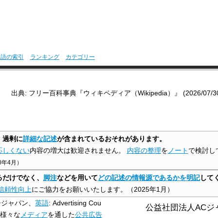
用語の索引
ランキング
カテゴリー
出典: フリー百科事典『ウィキペディア（Wikipedia）』 (2026/07/30 0
、
過剰に
詳細な記述
が含まれているおそれがあります。
応しくない
内容の増大は歓迎されません。
内容の整理
を
ノート
で検討し
0年4月
）
るだけでなく、
脚注
などを用いて
どの記述の情報源であるかを明記
して
信頼性向上
にご協力をお願いいたします。
（
2025年1月
）
ージャパン、
英語
:
Advertising Cou
公益社団法人ACジ
様々な
メディア
を通した
公共広告