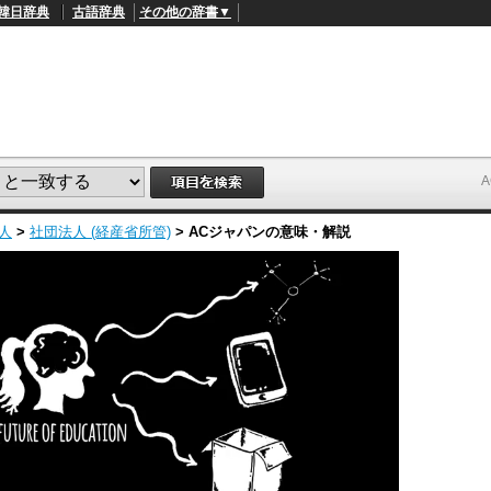
韓日辞典
古語辞典
その他の辞書▼
人
>
社団法人 (経産省所管)
>
ACジャパン
の意味・解説