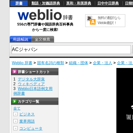
辞書
類語・対義語辞典
英和・和英辞典
日中中日辞典
日韓
無料の翻訳なら
Weblio翻訳！
556の専門辞書や国語辞典百科事典
から一度に検索!
Weblio 辞書
>
固有名詞の種類
>
組織・団体
>
企業・法人
>
企業・法
辞書ショートカット
1
デジタル大辞泉
2
ウィキペディア
3
Weblio日本語例文用
例辞書
カテゴリ一覧
全て
ビジネス
＋
業界用語
＋
コンピュータ
＋