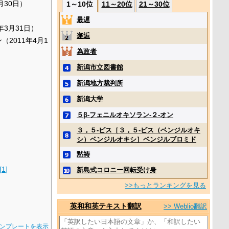
6月30日）
1～10位
11～20位
21～30位
最遅
1年3月31日）
邂逅
2011年4月1
為政者
新潟市立図書館
新潟地方裁判所
新潟大学
５β‐フェニルオキソラン‐２‐オン
３，５‐ビス［３，５‐ビス（ベンジルオキ
シ）ベンジルオキシ］ベンジルブロミド
黙祷
[
1
]
新島式コロニー回転受け身
>>もっとランキングを見る
英和和英テキスト翻訳
>> Weblio翻訳
ンプレートを表示