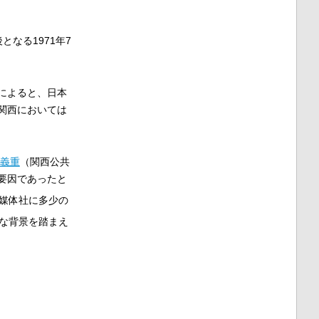
なる1971年7
によると、日本
関西においては
義重
（関西公共
要因であったと
媒体社に多少の
な背景を踏まえ