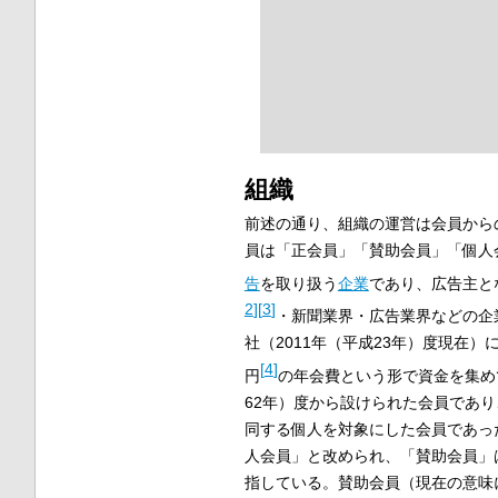
組織
前述の通り、組織の運営は会員から
員は「正会員」「賛助会員」「個人
告
を取り扱う
企業
であり、広告主と
2
]
[
3
]
・新聞業界・広告業界などの企業
社（2011年（平成23年）度現在）
[
4
]
円
の年会費という形で資金を集め
62年）度から設けられた会員であり
同する個人を対象にした会員であっ
人会員」と改められ、「賛助会員」
指している。賛助会員（現在の意味