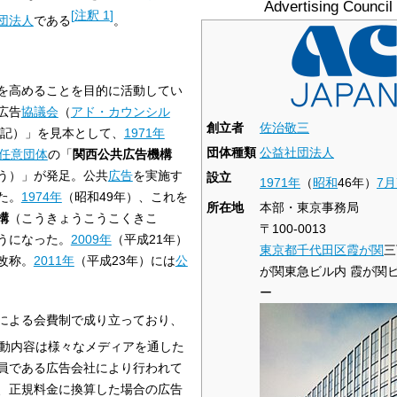
Advertising Council
[
注釈 1
]
団法人
である
。
を高めることを目的に活動してい
広告
協議会
（
アド・カウンシル
創立者
佐治敬三
表記）」を見本として、
1971年
団体種類
公益社団法人
任意団体
の「
関西公共広告機構
う）」が発足。公共
広告
を実施す
設立
1971年
（
昭和
46年）
7月
た。
1974年
（昭和49年）、これを
所在地
本部・東京事務局
構
（こうきょうこうこくきこ
〒100-0013
うになった。
2009年
（平成21年）
東京都
千代田区
霞が関
三
改称。
2011年
（平成23年）には
公
が関東急ビル内 霞が関
ー
による会費制で成り立っており、
動内容は様々なメディアを通した
員である広告会社により行われて
、正規料金に換算した場合の広告