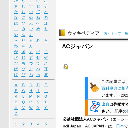
か
き
く
け
こ
さ
し
す
せ
そ
た
ち
つ
て
と
な
に
ぬ
ね
の
は
ひ
ふ
へ
ほ
ま
み
む
め
も
ウィキペディア
索引トップ
や
ゆ
よ
ら
り
る
れ
ろ
ACジャパン
わ
を
ん
が
ぎ
ぐ
げ
ご
ざ
じ
ず
ぜ
ぞ
だ
ぢ
づ
で
ど
ば
び
ぶ
べ
ぼ
ぱ
ぴ
ぷ
ぺ
ぽ
この記事には
Ａ
Ｂ
Ｃ
Ｄ
Ｅ
百科事典に相
Ｆ
Ｇ
Ｈ
Ｉ
Ｊ
います。
（
202
Ｋ
Ｌ
Ｍ
Ｎ
Ｏ
Ｐ
Ｑ
Ｒ
Ｓ
Ｔ
出典
は列挙す
Ｕ
Ｖ
Ｗ
Ｘ
Ｙ
さい。
記事の
Ｚ
公益社団法人ACジャパン
（エーシ
１
２
３
４
５
ncil Japan
、AC JAPAN）は、
日本
で