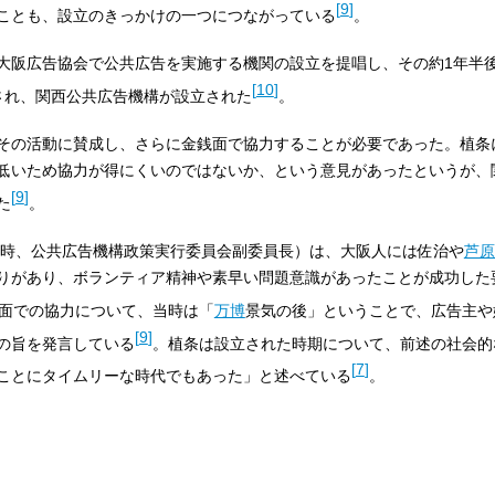
[
9
]
ことも、設立のきっかけの一つにつながっている
。
日に大阪広告協会で公共広告を実施する機関の設立を提唱し、その約1年半後と
[
10
]
され、関西公共広告機構が設立された
。
その活動に賛成し、さらに金銭面で協力することが必要であった。植条
低いため協力が得にくいのではないか、という意見があったというが、
[
9
]
た
。
年当時、公共広告機構政策実行委員会副委員長）は、大阪人には佐治や
芦原
りがあり、ボランティア精神や素早い問題意識があったことが成功した
面での協力について、当時は「
万博
景気の後」ということで、広告主や
[
9
]
の旨を発言している
。植条は設立された時期について、前述の社会的
[
7
]
ことにタイムリーな時代でもあった」と述べている
。