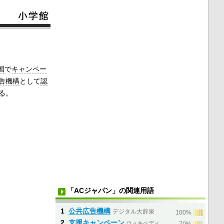
国
で
キャンペー
告機構
として
認
る。
「ACジャパン」の関連用語
1
公共広告機構
デジタル大辞泉
|
|
|
|
|
100%
2
支援キャンペーン
ウィキペディ
|
|
|
|
|