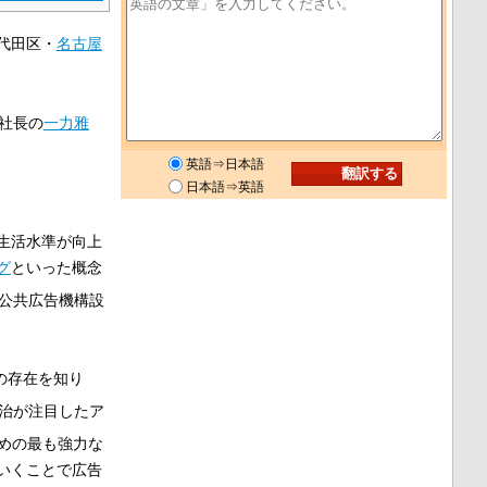
代田区・
名古屋
社長の
一力雅
英語⇒日本語
日本語⇒英語
生活水準が向上
グ
といった概念
公共広告機構設
の存在を知り
治が注目したア
めの最も強力な
いくことで広告