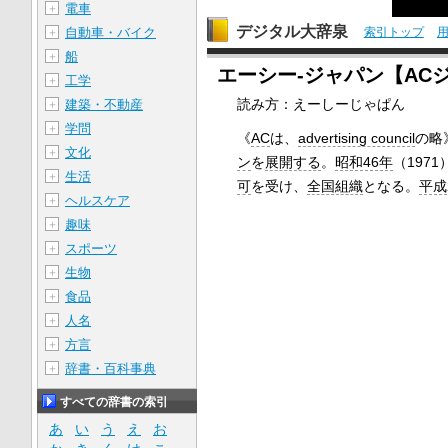
電車
＋
デジタル大辞泉
索引トップ
自動車・バイク
＋
船
＋
エーシー‐ジャパン【AC
工学
＋
読み方：えーしーじゃぱん
建築・不動産
＋
学問
＋
《
AC
は、
advertising council
の略
文化
＋
ン
を
展開する
。
昭和46年
（1971
生活
＋
可
を受け、
全国組織
となる。
平成
ヘルスケア
＋
趣味
＋
スポーツ
＋
生物
＋
食品
＋
人名
＋
方言
＋
辞書・百科事典
＋
すべての辞書の索引
あ
い
う
え
お