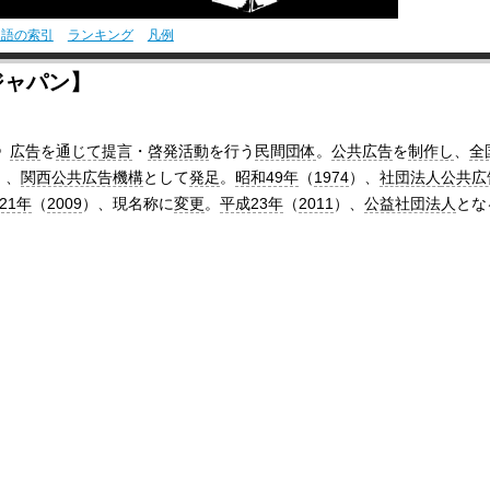
用語の索引
ランキング
凡例
ジャパン】
》
広告
を
通じて
提言
・
啓発活動
を行う
民間団体
。
公共広告
を
制作し
、
全
）、
関西公共広告機構
として
発足
。
昭和49年
（
1974
）、
社団法人
公共広
21年
（
2009
）、現名称に
変更
。
平成23年
（
2011
）、
公益社団法人
とな