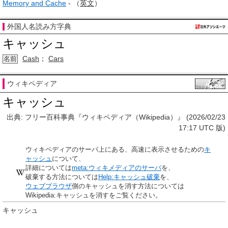
Memory and Cache
- （
英文
）
外国人名読み方字典
キャッシュ
Cash
；
Cars
名前
ウィキペディア
キャッシュ
出典: フリー百科事典『ウィキペディア（Wikipedia）』 (2026/02/23
17:17 UTC 版)
ウィキペディアのサーバ上にある、高速に表示させるための
キ
ャッシュ
について、
詳細については
meta:ウィキメディアのサーバ
を、
破棄する方法については
Help:キャッシュ破棄
を、
ウェブブラウザ
側のキャッシュを消す方法については
Wikipedia:キャッシュを消すをご覧ください。
キャッシュ