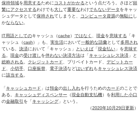
保持
領域
を
用意する
ために
コストがかかる
という点だろう。さほど
頻
繁に
アクセスする
わけでも
大し
て
重要な
わけ
でもない
データ
をキャッ
シュデータとして
保持され
てしまうと、
コンピュータ資源
の
無駄に
し
か
ならない
。
IT用語
としての
キャッシュ（
cache
）
ではなく
、
現金
を
意味する
「キ
ャッシュ（
cash
）」も、
実生活
において
一般的な
語彙
として
多用され
ている。
決済
において「キャッシュ」
といえば
「
現金
払い
」を
意味す
る
。
現金
の
受け渡し
を
伴わない
決済方法
は「
キャッシュレス決済
」と
総称される
。
クレジットカード
、プリベイトカード、
デビットカー
ド
、
小切手
、
口座振替
、
電子決済
など
はいずれ
も
キャッシュレス決済
に
該当する
。
「
キャッシュカード
」は
預金
の
出し入れ
を行うための
カード
のことで
ある。
キャッシュディスペンサー
（
現金自動支払機
）を
利用した
小口
の
金融取引
を「
キャッシング
」という。
（
2020年10月
29日
更新
）