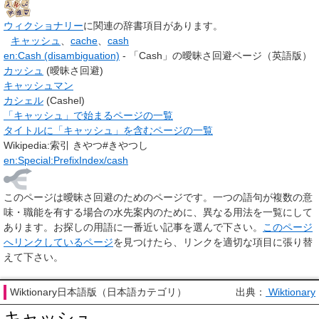
ウィクショナリー
に関連の辞書項目があります。
キャッシュ
、
cache
、
cash
en:Cash (disambiguation)
- 「
Cash
」の曖昧さ回避ページ（英語版）
カッシュ
(曖昧さ回避)
キャッシュマン
カシェル
(Cashel)
「キャッシュ」で始まるページの一覧
タイトルに「キャッシュ」を含むページの一覧
Wikipedia:索引 きやつ#きやつし
en:Special:PrefixIndex/cash
このページは
曖昧さ回避のためのページ
です。一つの語句が複数の意
味・職能を有する場合の水先案内のために、異なる用法を一覧にして
あります。お探しの用語に一番近い記事を選んで下さい。
このページ
へリンクしているページ
を見つけたら、リンクを適切な項目に張り替
えて下さい。
Wiktionary日本語版（日本語カテゴリ）
出典：
Wiktionary
キャッシュ