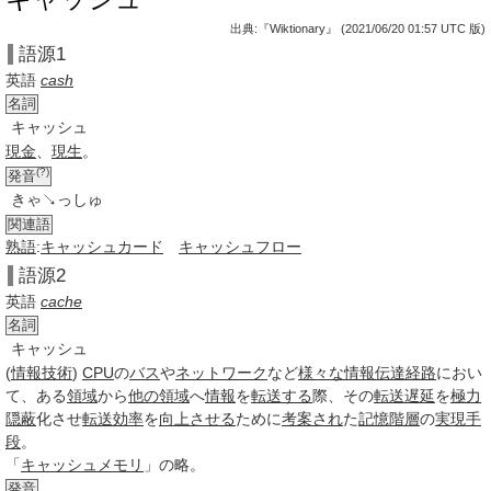
出典:『Wiktionary』 (2021/06/20 01:57 UTC 版)
語源1
英語
cash
名詞
キャッシュ
現金
、
現生
。
(?)
発音
きゃ↘っしゅ
関連語
熟語
:
キャッシュカード
キャッシュフロー
語源2
英語
cache
名詞
キャッシュ
(
情報技術
)
CPU
の
バス
や
ネットワーク
など
様々な
情報伝達
経路
におい
て、ある
領域
から
他の領域
へ
情報
を
転送する
際、その
転送
遅延
を
極力
隠蔽
化させ
転送
効率
を
向上させる
ために
考案され
た
記憶階層
の
実現手
段
。
「
キャッシュメモリ
」の略。
発音