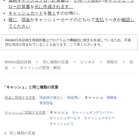
連結キャッシュフロー計算書
は、
グループ会社
の
キャッシュ・フ
ロー計算書
を
元に
作成され
ます。
キャッシュカード
を
無く
すのが怖い。
彼に
、
現金
かキャッシューカードのどちらで
支払
うべきか
確認し
て
ください
Weblio日本語例文用例辞書はプログラムで機械的に例文を生成しているため、不適
切な項目が含まれていることもあります。ご了承くださいませ。
Weblio国語辞典
>
同じ種類の言葉
>
ビジネス
>
商取引
>
現
金
>
キャッシュ
の意味・解説
「キャッシュ」と同じ種類の言葉
キャッシュ
現金に関連する言葉
現金掛け値なし
現金買い
国庫金
箪笥預金
キャッシュ
キャッシュに関連する言葉
キャッシュオンデリバリー
キャッシュサービス
キャッシュメモリー
キャッシュレス
同じ種類の言葉