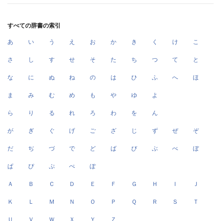
すべての辞書の索引
あ
い
う
え
お
か
き
く
け
こ
さ
し
す
せ
そ
た
ち
つ
て
と
な
に
ぬ
ね
の
は
ひ
ふ
へ
ほ
ま
み
む
め
も
や
ゆ
よ
ら
り
る
れ
ろ
わ
を
ん
が
ぎ
ぐ
げ
ご
ざ
じ
ず
ぜ
ぞ
だ
ぢ
づ
で
ど
ば
び
ぶ
べ
ぼ
ぱ
ぴ
ぷ
ぺ
ぽ
Ａ
Ｂ
Ｃ
Ｄ
Ｅ
Ｆ
Ｇ
Ｈ
Ｉ
Ｊ
Ｋ
Ｌ
Ｍ
Ｎ
Ｏ
Ｐ
Ｑ
Ｒ
Ｓ
Ｔ
Ｕ
Ｖ
Ｗ
Ｘ
Ｙ
Ｚ