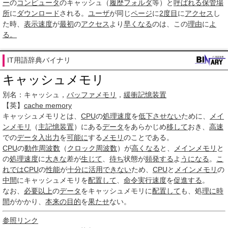
ー
の
コンピュータ
のキャッシュ（
履歴
フォルダ
等）と
呼ばれる
保管場
所
に
ダウンロード
される。
ユーザ
が同じ
ページ
に
2度目
に
アクセス
し
た時、
表示速度
が
最初
の
アクセス
より
早くなる
のは、この
理由
に
よ
る。
IT用語辞典バイナリ
キャッシュメモリ
別名：キャッシュ，
バッファメモリ
，
緩衝記憶装置
【英】
cache memory
キャッシュメモリ
とは、
CPU
の
処理速度
を
低下
させない
ために、
メイ
ンメモリ
（
主記憶装置
）にある
データ
をあらかじめ
移して
おき、
高速
での
データ入出力
を
可能に
する
メモリ
のことである。
CPU
の
動作周波数
（
クロック周波数
）が
高くなる
と、
メインメモリ
と
の
処理速度
に
大きな
差が
生じて
、
待ち
状態が
頻発する
よ
うになる
。
こ
れでは
CPU
の
性能
が
十分に
活用
できない
ため、
CPU
と
メインメモリ
の
中間
にキャッシュメモリを
配置して
、
命令
実行速度
を
促進する
。
なお、
必要以上
の
データ
をキャッシュメモリに
配置して
も、処
理に
時
間
がかかり、
本来の目的
を
果たせ
ない。
参照リンク