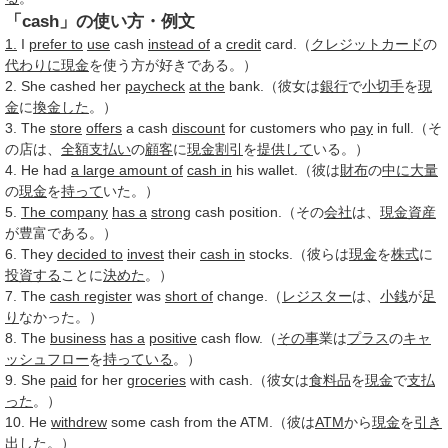
「cash」の使い方・例文
1.
I
prefer to
use
cash
instead of
a
credit
card.（
クレジットカード
の
代わりに
現金
を使う方が好きである。）
2. She cashed her
paycheck
at the
bank.（彼女は
銀行
で
小切手
を
現
金
に
換金した
。）
3. The
store
offers
a cash
discount
for customers who
pay
in full.（そ
の店は、
全額
支払い
の
顧客
に
現金割引
を
提供して
いる。）
4. He had
a large amount of
cash in
his wallet.（彼は
財布
の
中に
大量
の
現金
を
持って
いた。）
5.
The company
has a
strong
cash position.（その
会社
は、
現金
資産
が豊富である。）
6. They
decided to
invest
their
cash in
stocks.（彼らは
現金
を
株式
に
投資する
ことに
決めた
。）
7. The
cash register
was
short of
change.（
レジスター
は、
小銭
が
足
り
なかった。）
8. The
business
has a
positive
cash flow.（
その事
業は
プラス
の
キャ
ッシュフロー
を
持っている
。）
9. She
paid
for her
groceries
with cash.（彼女は
食料品
を
現金
で
支払
った
。）
10. He
withdrew
some cash from the ATM.（彼は
ATM
から
現金
を
引き
出した
。）