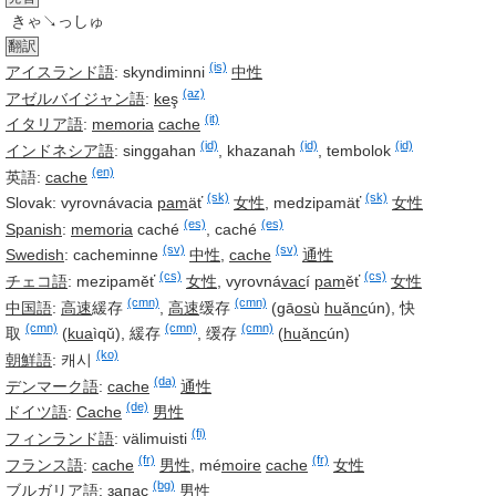
きゃ↘っしゅ
翻訳
(is)
アイスランド語
:
skyndiminni
中性
(az)
アゼルバイジャン語
:
ke
ş
(it)
イタリア語
:
memoria
cache
(id)
(id)
(id)
インドネシア語
:
singgahan
,
khazanah
,
tembolok
(en)
英語:
cache
(sk)
(sk)
Slovak:
vyrovnávacia
pam
äť
女性
,
medzipamäť
女性
(es)
(es)
Spanish
:
memoria
caché
,
caché
(sv)
(sv)
Swedish
:
cacheminne
中性
,
cache
通性
(cs)
(cs)
チェコ語
:
mezipaměť
女性
,
vyrovná
vac
í
pam
ěť
女性
(cmn)
(cmn)
中国語
:
高速
緩存
,
高速
缓存
(gā
os
ù
hu
ǎ
nc
ún),
快
(cmn)
(cmn)
(cmn)
取
(
kua
ìqǔ),
緩存
,
缓存
(
hu
ǎ
nc
ún)
(ko)
朝鮮語
:
캐시
(da)
デンマーク語
:
cache
通性
(de)
ドイツ語
:
Cache
男性
(fi)
フィンランド語
:
välimuisti
(fr)
(fr)
フランス語
:
cache
男性
,
mé
moire
cache
女性
(bg)
ブルガリア語
:
за
пас
男性