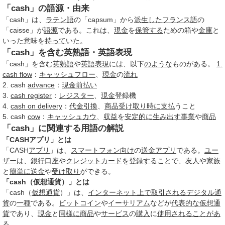
「cash」の語源・由来
「cash」は、
ラテン語
の「capsum」から
派生した
フランス語
の
「caisse」が
語源
である。これは、
現金
を
保管する
ための箱や
金庫
と
いった意味を
持って
いた。
「cash」を含む英熟語・英語表現
「cash」を含む
英熟語
や
英語表現
には、以下
のような
ものがある。
1.
cash flow
：
キャッシュフロー
、
現金
の
流れ
2. cash
advance
：
現金
前払い
3.
cash register
：
レジスター
、
現金
登録機
4.
cash on delivery
：
代金引換
、
商品
受け取り
時に
支払
うこと
5. cash
cow
：
キャッシュカウ
、
収益
を
安定的に
生み出す
事業
や
商品
「cash」に関連する用語の解説
「CASHアプリ」とは
「CASH
アプリ
」は、
スマートフォン向け
の
送金
アプリ
である。
ユー
ザー
は、
銀行口座
や
クレジットカード
を
登録する
ことで、
友人
や
家族
と
簡単に
送金
や
受け取り
ができる。
「cash（仮想通貨）」とは
「cash（
仮想通貨
）」は、
インターネット上で
取引される
デジタル通
貨
の
一種
である。
ビットコイン
や
イーサリアム
などが
代表的な
仮想通
貨
であり、
現金
と
同様に
商品
や
サービス
の
購入
に
使用される
ことがあ
る
。