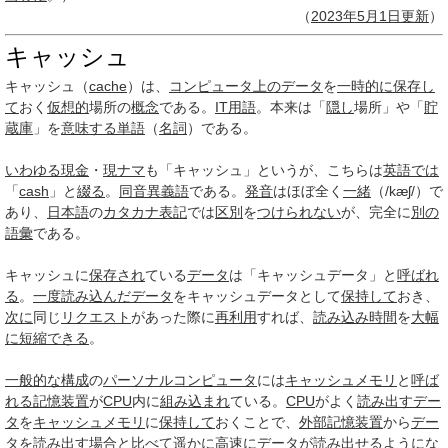
（
2023年
5月1日
更新
）
キャッシュ
キャッシュ（
cache
）は、
コンピュータ
上の
データ
を
一時的に
保存し
て
おく
仮想的
場所の
概念
である。
IT用語
。本来は「
隠し
場所」や「
貯
蔵庫
」を
意味する
単語
（
名詞
）である。
いわゆる
現金
・
現ナマ
も「キャッシュ」というが、こちらは
英語では
「
cash
」と
綴る
。
同音異義語
である。
発音
はほぼ全く
一緒
（/kæʃ/）で
あり、
日本語
の
カタカナ表記
では
区別
を
つけられない
が、完全に
別の
語彙
である。
キャッシュに
保存され
ている
データ
は「キャッシュデータ」と
呼ばれ
る
。
一度
読み
込んだ
データ
をキャッシュデータとして
保持して
おき、
次に
同じ
リクエスト
があった際に
再利用
すれば、
読み込み時間
を
大幅
に
短縮できる
。
一般的な構成
の
パーソナルコンピュータ
には
キャッシュメモリ
と
呼ば
れる
記憶装置
が
CPU
内に
組み込まれ
ている。
CPU
がよく
読み出す
デー
タ
を
キャッシュメモリ
に
保持して
おくことで、
外部記憶装置
から
デー
タ
を
読み出す
場合
と
比べて
遥かに
高速
に
データ
が
読み出
せるようにな