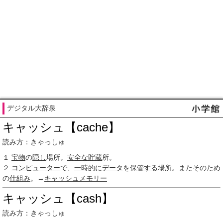
デジタル大辞泉
キャッシュ【cache】
読み方：きゃっしゅ
１
宝物
の
隠し
場所。
安全な
貯蔵
所。
２
コンピューター
で、
一時的に
データ
を
保管する
場所。またそのため
の
仕組み
。→
キャッシュメモリー
キャッシュ【cash】
読み方：きゃっしゅ