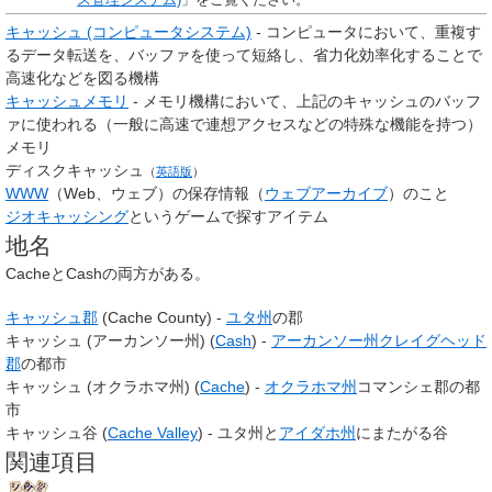
キャッシュ (コンピュータシステム)
- コンピュータにおいて、重複す
るデータ転送を、バッファを使って短絡し、省力化効率化することで
高速化などを図る機構
キャッシュメモリ
- メモリ機構において、上記のキャッシュのバッフ
ァに使われる（一般に高速で連想アクセスなどの特殊な機能を持つ）
メモリ
ディスクキャッシュ
（
英語版
）
WWW
（Web、ウェブ）の保存情報（
ウェブアーカイブ
）のこと
ジオキャッシング
というゲームで探すアイテム
地名
CacheとCashの両方がある。
キャッシュ郡
(
Cache County
) -
ユタ州
の郡
キャッシュ (アーカンソー州) (
Cash
) -
アーカンソー州
クレイグヘッド
郡
の都市
キャッシュ (オクラホマ州) (
Cache
) -
オクラホマ州
コマンシェ郡の都
市
キャッシュ谷 (
Cache Valley
) - ユタ州と
アイダホ州
にまたがる谷
関連項目