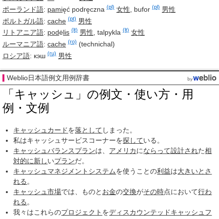
(pl)
(pl)
ポーランド語
:
pami
ęć podręczna
女性
,
bufor
男性
(pt)
ポルトガル語
:
cache
男性
(lt)
(lt)
リトアニア語
:
pod
ė
lis
男性
,
talpykla
女性
(ro)
ルーマニア語
:
cache
(
technichal
)
(ru)
ロシア語
:
кэш
男性
Weblio日本語例文用例辞書
「キャッシュ」の例文・使い方・用
例・文例
キャッシュカード
を
落として
しまった。
私はキャッシュサービスコーナーを
探して
いる。
キャッシュバランスプラン
は、
アメリカ
に
ならって
設計され
た
相
対的に
新し
い
プラン
だ。
キャッシュマネジメントシステム
を使うことの
利益
は
大き
いとさ
れる
。
キャッシュ市場
では、ものと
お金
の
交換
が
その時
点において
行わ
れる
。
我々はこれらの
プロジェクト
を
ディスカウンテッドキャッシュフ