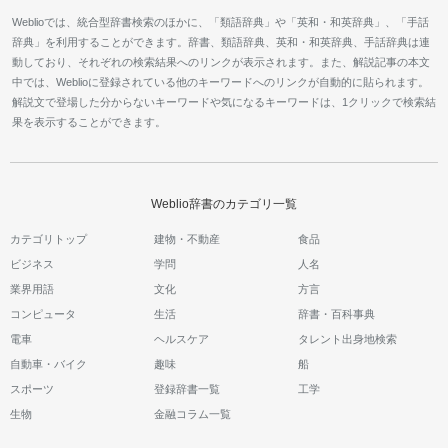
Weblioでは、統合型辞書検索のほかに、「類語辞典」や「英和・和英辞典」、「手話
辞典」を利用することができます。辞書、類語辞典、英和・和英辞典、手話辞典は連
動しており、それぞれの検索結果へのリンクが表示されます。また、解説記事の本文
中では、Weblioに登録されている他のキーワードへのリンクが自動的に貼られます。
解説文で登場した分からないキーワードや気になるキーワードは、1クリックで検索結
果を表示することができます。
Weblio辞書のカテゴリ一覧
カテゴリトップ
建物・不動産
食品
ビジネス
学問
人名
業界用語
文化
方言
コンピュータ
生活
辞書・百科事典
電車
ヘルスケア
タレント出身地検索
自動車・バイク
趣味
船
スポーツ
登録辞書一覧
工学
生物
金融コラム一覧