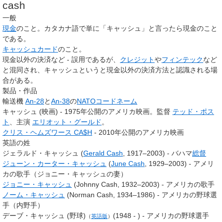
cash
一般
現金
のこと。カタカナ語で単に「キャッシュ」と言ったら現金のこと
である。
キャッシュカード
のこと。
現金以外の決済など - 誤用であるが、
クレジット
や
フィンテック
など
と混同され、キャッシュというと現金以外の決済方法と認識される場
合がある。
製品・作品
輸送機
An-28
と
An-38
の
NATOコードネーム
キャッシュ (映画) - 1975年公開のアメリカ映画。監督
テッド・ポス
ト
、主演
エリオット・グールド
。
クリス・ヘムズワース CA$H
- 2010年公開のアメリカ映画
英語の姓
ジェラルド・キャッシュ (
Gerald Cash
, 1917–2003) - バハマ
総督
ジューン・カーター・キャッシュ
(
June Cash
, 1929–2003) - アメリ
カの歌手（ジョニー・キャッシュの妻）
ジョニー・キャッシュ
(
Johnny Cash
, 1932–2003) - アメリカの歌手
ノーム・キャッシュ
(
Norman Cash
, 1934–1986) - アメリカの野球選
手（内野手）
デーブ・キャッシュ (野球)
(1948 - ) - アメリカの野球選手
（
英語版
）