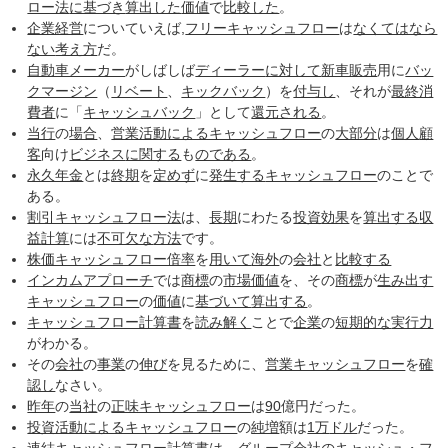
ロー法
に基づき
算出した
価値
で
比較した
。
企業経営
についていえば,
フリーキャッシュフロー
は
なくてはなら
ない
考え方
だ。
自動車メーカー
がしばしば
ディーラー
に対して
新車販売
用に
バッ
クマージン
（
リベート
、
キックバック
）を
付与し
、それが
最終消
費者
に「
キャッシュバック
」として
還元される
。
当行
の
場合
、
営業活動によるキャッシュフロー
の
大部分
は
個人
顧
客
向け
ビジネス
に関する
も
のである
。
永久年金
とは
終期
を
定めず
に
発生する
キャッシュフロー
のことで
ある。
割引キャッシュフロー法
は、
長期
にわたる
投資
効果
を
算出する
収
益
計算
には
不可欠な
方法
です。
株価キャッシュフロー倍率
を
用いて
海外
の
会社
と
比較する
インカムアプローチ
では
商標
の
市場価値
を、その
商標
が
生み出す
キャッシュフロー
の
価値
に
基づいて
算出する
。
キャッシュフロー計算書
を
読み解く
ことで
企業
の
短期的な
実行力
がわかる。
その
会社
の
事業
の
伸び
を見るために、
営業キャッシュフロー
を
確
認し
なさい。
昨年
の
当社
の
正味キャッシュフロー
は
90
億円だった。
投資活動によるキャッシュフロー
の
純増
額は
1万
ドル
だった。