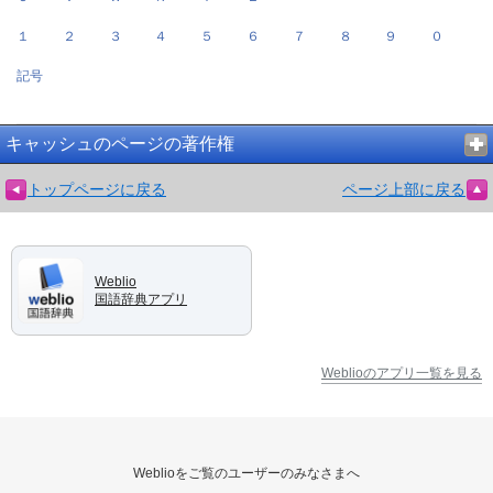
１
２
３
４
５
６
７
８
９
０
記号
キャッシュのページの著作権
トップページに戻る
ページ上部に戻る
Weblio
国語辞典アプリ
Weblioのアプリ一覧を見る
Weblioをご覧のユーザーのみなさまへ