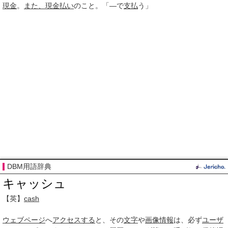
現金
。
また、
現金
払い
のこと。「―で
支払
う」
DBM用語辞典
キャッシュ
【英】
cash
ウェブページ
へ
アクセスする
と、その
文字
や
画像
情報
は、必ず
ユーザ