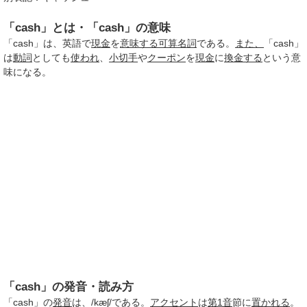
「cash」とは・「cash」の意味
「cash」は、英語で
現金
を
意味する
可算名詞
である。
また、
「cash」
は
動詞
としても
使われ
、
小切手
や
クーポン
を
現金
に
換金する
という意
味になる。
「cash」の発音・読み方
「cash」の
発音
は、/kæʃ/である。
アクセント
は
第1音
節に
置かれる
。