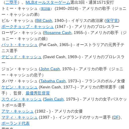
（
二塁手
）。
MLBオールスターゲーム
選出3回・通算1571安打
トミー・キャッシュ
(1940–2024) - アメリカの歌手（ジョニ
（
英語版
）
ー・キャッシュの弟）
ビル・キャッシュ (
Bill Cash
, 1940–) - イギリスの政治家 (
保守党
)
ポークチョップ・キャッシュ
(1947 - ) - アメリカのプロレスラー
ローザン・キャッシュ (
Rosanne Cash
, 1955–) - アメリカの歌手（ジ
ョニー・キャッシュの娘）
パット・キャッシュ
(
Pat Cash
, 1965–) - オーストラリアの元男子テ
ニス選手
デビッド・キャッシュ
(
David Cash
, 1969–) - アメリカのプロレスラ
ー
ジョン・キャッシュ (
John Cash
, 1970–) - アメリカの歌手（ジョニ
ー・キャッシュの息子）
タバサ・キャッシュ (
Tabatha Cash
, 1973–) - フランスのポルノ女優
ケビン・キャッシュ
(
Kevin Cash
, 1977–) - アメリカの野球選手（捕
手）、監督、
最優秀監督賞
スウィン・キャッシュ
(
Swin Cash
, 1979–) - アメリカの女子バスケッ
トボール選手
アヤ・キャッシュ
(1982 - ) - アメリカの女優
マティ・キャッシュ
(1997 - ) - イングランドのサッカー選手 (
DF
)、
ポーランド代表