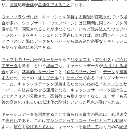
り、
演算
処理
全体
が
高速化
できること
になる。
ウェブブラウザ
には、キャッシュを
保持する
機能
が
搭載され
ている
場
合
が多い。
ウェブサイト
（
ウェブページ
）は
短期間
に同じ
ページ
を
何
度
か
訪問
・
閲覧
されることが
少なくない
。いちど
読み
込んだ
ウェブペ
ージ
の
データ
をキャッシュとして
保存して
おけば、
次に
同じ
ページ
に
アクセス
した際に
データ
を
サーバー
から
読み込む
必要な
くキャッシュ
を
使って
高速
に
表示できる
。
ウェブ
上の
サーバー
が
ユーザー
からの
リクエスト
（
アクセス
）
に応じ
て
データ
を送る、という
場面で
も、キャッシュデータが
活用される
場
合
が多い。
基本的に
サーバー
ごと（
別個の
サーバー
に）
データ
を
複製
する
ため、元々の（
オリジナル
の）
サーバー
である「オリジンサーバ
ー」と、キャッシュデータを
保持する
ための
いわゆる
「
キャッシュサ
ーバー
」を
組み合わせる
運用
となる。
キャッシュサーバー
を
設け
るこ
とで
アクセス
が
分散され
、高
負荷
にも耐え
やすくなる
。
ユーザー
も
応
答
の
高速化
（あるいは
低速
化の
削減
）といった
恩恵
が
受けられる
。
キャッシュデータを
用意する
ことで
得られる
最大
の
恩恵
は、
処理速度
の
高速化
である。これは
マシン
にとっても
ユーザー
にとっても
効率
が
よい。
難点
を
挙げる
とすれば
、キャッシュを
保持して
おくための
記憶