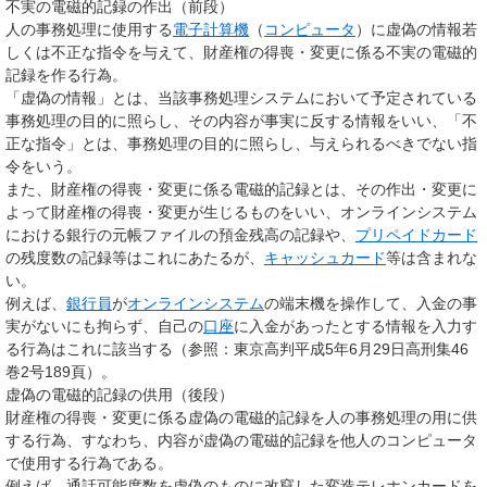
不実の電磁的記録の作出（前段）
人の事務処理に使用する
電子計算機
（
コンピュータ
）に虚偽の情報若
しくは不正な指令を与えて、財産権の得喪・変更に係る不実の電磁的
記録を作る行為。
「虚偽の情報」とは、当該事務処理システムにおいて予定されている
事務処理の目的に照らし、その内容が事実に反する情報をいい、「不
正な指令」とは、事務処理の目的に照らし、与えられるべきでない指
令をいう。
また、財産権の得喪・変更に係る電磁的記録とは、その作出・変更に
よって財産権の得喪・変更が生じるものをいい、オンラインシステム
における銀行の元帳ファイルの預金残高の記録や、
プリペイドカード
の残度数の記録等はこれにあたるが、
キャッシュカード
等は含まれな
い。
例えば、
銀行員
が
オンラインシステム
の端末機を操作して、入金の事
実がないにも拘らず、自己の
口座
に入金があったとする情報を入力す
る行為はこれに該当する（参照：東京高判平成5年6月29日高刑集46
巻2号189頁）。
虚偽の電磁的記録の供用（後段）
財産権の得喪・変更に係る虚偽の電磁的記録を人の事務処理の用に供
する行為、すなわち、内容が虚偽の電磁的記録を他人のコンピュータ
で使用する行為である。
例えば、通話可能度数を虚偽のものに改竄した変造テレホンカードを