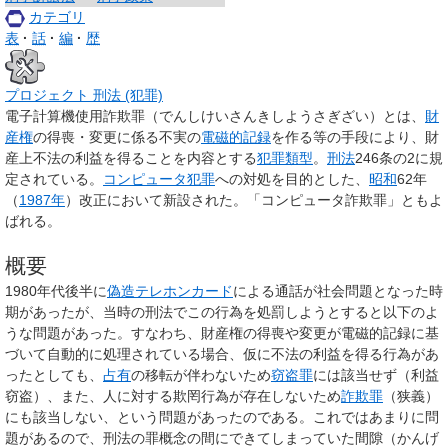
カテゴリ
表
話
編
歴
プロジェクト 刑法 (犯罪)
電子計算機使用詐欺罪
（でんしけいさんきしようさぎざい）とは、
財
産権
の得喪・変更に係る不実の
電磁的記録
を作る等の手段により、財
産上不法の利益を得ることを内容とする
犯罪
類型
。
刑法
246条の2に規
定されている。
コンピュータ犯罪
への対処を目的とした、
昭和
62年
（
1987年
）改正において新設された。「コンピュータ詐欺罪」ともよ
ばれる。
概要
1980年代後半に
偽造
テレホンカード
による通話が社会問題となった時
期があったが、当時の刑法でこの行為を処罰しようとすると以下のよ
うな問題があった。すなわち、財産権の得喪や変更が電磁的記録に基
づいて自動的に処理されている場合、仮に不法の利益を得る行為があ
ったとしても、
占有
の移転が伴わないため
窃盗罪
には該当せず（利益
窃盗）、また、人に対する欺罔行為が存在しないため
詐欺罪
（狭義）
にも該当しない、という問題があったのである。これではあまりに問
題があるので、刑法の罪概念の間にできてしまっていた間隙（かんげ