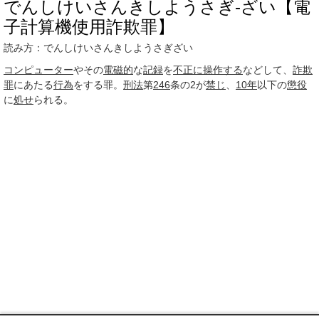
でんしけいさんきしようさぎ‐ざい【電
子計算機使用詐欺罪】
読み方：でんしけいさんきしようさぎざい
コンピューター
やその
電磁的
な
記録
を
不正に
操作する
などして、
詐欺
罪
にあたる
行為
をする罪。
刑法
第
246
条の2が
禁じ
、
10年
以下の
懲役
に
処せ
られる。