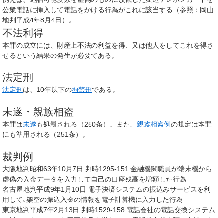
公衆電話に挿入して電話をかける行為がこれに該当する（参照：岡山
地判平成4年8月4日）。
不法利得
本罪の成立には、財産上不法の利益を得、又は他人をしてこれを得さ
せるという結果の発生が必要である。
法定刑
法定刑
は、10年以下の
拘禁刑
である。
未遂・親族相盗
本罪は
未遂
も処罰される（250条）。また、
親族相盗例
の規定は本罪
にも準用される（251条）。
裁判例
大阪地判昭和63年10月7日 判時1295-151 金融機関職員が端末機から
虚偽の入金データを入力して自己の口座残高を増額した行為
名古屋地判平成9年1月10日 電子決済システムの振込みサービスを利
用して､架空の振込入金の情報を電子計算機に入力した行為
東京地判平成7年2月13日 判時1529-158 電話会社の電話交換システム