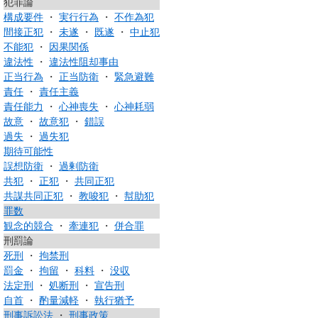
犯罪論
構成要件
・
実行行為
・
不作為犯
間接正犯
・
未遂
・
既遂
・
中止犯
不能犯
・
因果関係
違法性
・
違法性阻却事由
正当行為
・
正当防衛
・
緊急避難
責任
・
責任主義
責任能力
・
心神喪失
・
心神耗弱
故意
・
故意犯
・
錯誤
過失
・
過失犯
期待可能性
誤想防衛
・
過剰防衛
共犯
・
正犯
・
共同正犯
共謀共同正犯
・
教唆犯
・
幇助犯
罪数
観念的競合
・
牽連犯
・
併合罪
刑罰論
死刑
・
拘禁刑
罰金
・
拘留
・
科料
・
没収
法定刑
・
処断刑
・
宣告刑
自首
・
酌量減軽
・
執行猶予
刑事訴訟法
・
刑事政策