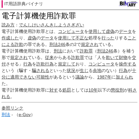
IT用語辞典バイナリ
電子計算機使用詐欺罪
読み方
：
でんしけいさんきしようさぎざい
電子計算機使用詐欺罪
とは、
コンピュータ
を
使用して
虚偽
の
データ
を
作成した
り、
虚偽
の
データ
を
使用して
不正な
処理を
行った
りする
こと
による
詐欺
の罪である。
刑法
246
条の2で
規定され
ている。
電子計算機使用詐欺罪は、
刑法
において
詐欺罪
（
刑法
246
条）を補う
形で
規定され
ている。
従来
からある
詐欺罪
では「人を
欺いて
財物
を
交
付
させる」
行為
を
詐欺行為
と
規定して
おり、
コンピュータ
を
操作する
という（騙す・
騙される
といった
状況
が
生じ
る
余地
のない）
行為
が
十
分に
適用
できない
可能性
があるという
議論
から、
1987年
に
加えられ
た。
電子計算機使用詐欺罪に
対す
る
処罰
としては
10年
以下の
懲役刑
が
科さ
れる
。
参照リンク
刑法
- （
e-Gov
）