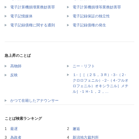
電子計算機損壊業務妨害罪
電子計算機損壊等業務妨害罪
電子記憶媒体
電子記録保証の独立性
電子記録債権に関する通則
電子記録債権の発生
急上昇のことば
高物師
ニー・リフト
１‐［［（２Ｓ，３Ｒ）‐３‐（２‐
反映
クロロフェニル）‐２‐（４‐フルオ
ロフェニル）オキシラニル］メチ
ル］‐１Ｈ‐１，２，…
かつて在籍したアナウンサー
ことば検索ランキング
最遅
邂逅
為政者
新潟地方裁判所