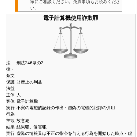
家にご相談ください。
免責事項もお読みくださ
い。
電子計算機使用詐欺罪
法
刑法246条の2
律・
条文
保護
財産上の利益
法益
主体
人
客体
電子計算機
実行
不実の電磁的記録の作出・虚偽の電磁的記録の供用
行為
主観
故意犯
結果
結果犯、侵害犯
実行
虚偽の情報又は不正の指令を与える行為を開始した時点・虚