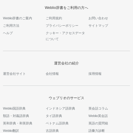
Weblio辞書をご利用の方へ
Weblio辞書のご案内
ご利用規約
お問い合わせ
ご利用方法
プライバシーポリシー
サイトマップ
ヘルプ
クッキー・アクセスデータ
について
運営会社の紹介
運営会社サイト
会社情報
採用情報
ウェブリオのサービス
Weblio国語辞典
インドネシア語辞典
英会話コラム
類語・対義語辞典
タイ語辞典
Weblio英会話
英和辞典・和英辞典
ベトナム語辞典
英語の質問箱
Weblio翻訳
古語辞典
語彙力診断