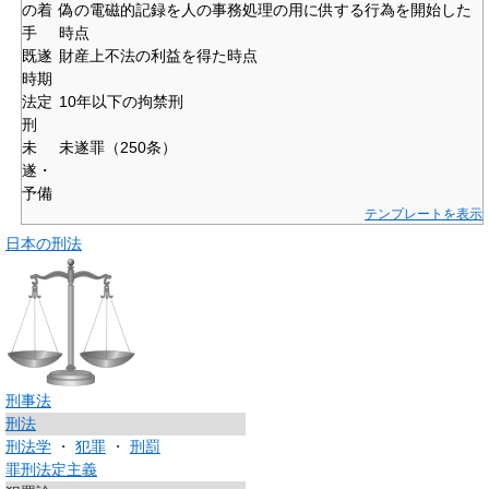
の着
偽の電磁的記録を人の事務処理の用に供する行為を開始した
手
時点
既遂
財産上不法の利益を得た時点
時期
法定
10年以下の拘禁刑
刑
未
未遂罪（250条）
遂・
予備
テンプレートを表示
日本の刑法
刑事法
刑法
刑法学
・
犯罪
・
刑罰
罪刑法定主義