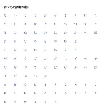
すべての辞書の索引
あ
い
う
え
お
か
き
く
け
こ
さ
し
す
せ
そ
た
ち
つ
て
と
な
に
ぬ
ね
の
は
ひ
ふ
へ
ほ
ま
み
む
め
も
や
ゆ
よ
ら
り
る
れ
ろ
わ
を
ん
が
ぎ
ぐ
げ
ご
ざ
じ
ず
ぜ
ぞ
だ
ぢ
づ
で
ど
ば
び
ぶ
べ
ぼ
ぱ
ぴ
ぷ
ぺ
ぽ
Ａ
Ｂ
Ｃ
Ｄ
Ｅ
Ｆ
Ｇ
Ｈ
Ｉ
Ｊ
Ｋ
Ｌ
Ｍ
Ｎ
Ｏ
Ｐ
Ｑ
Ｒ
Ｓ
Ｔ
Ｕ
Ｖ
Ｗ
Ｘ
Ｙ
Ｚ