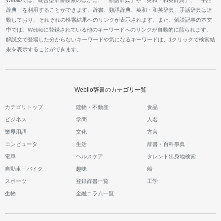
Weblioでは、統合型辞書検索のほかに、「類語辞典」や「英和・和英辞典」、「手話
辞典」を利用することができます。辞書、類語辞典、英和・和英辞典、手話辞典は連
動しており、それぞれの検索結果へのリンクが表示されます。また、解説記事の本文
中では、Weblioに登録されている他のキーワードへのリンクが自動的に貼られます。
解説文で登場した分からないキーワードや気になるキーワードは、1クリックで検索結
果を表示することができます。
Weblio辞書のカテゴリ一覧
カテゴリトップ
建物・不動産
食品
ビジネス
学問
人名
業界用語
文化
方言
コンピュータ
生活
辞書・百科事典
電車
ヘルスケア
タレント出身地検索
自動車・バイク
趣味
船
スポーツ
登録辞書一覧
工学
生物
金融コラム一覧