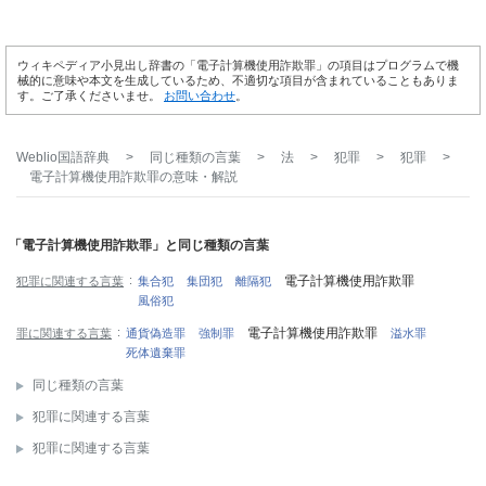
ウィキペディア小見出し辞書の「電子計算機使用詐欺罪」の項目はプログラムで機
械的に意味や本文を生成しているため、不適切な項目が含まれていることもありま
す。ご了承くださいませ。
お問い合わせ
。
Weblio国語辞典
>
同じ種類の言葉
>
法
>
犯罪
>
犯罪
>
電子計算機使用詐欺罪
の意味・解説
「電子計算機使用詐欺罪」と同じ種類の言葉
電子計算機使用詐欺罪
犯罪に関連する言葉
集合犯
集団犯
離隔犯
風俗犯
電子計算機使用詐欺罪
罪に関連する言葉
通貨偽造罪
強制罪
溢水罪
死体遺棄罪
同じ種類の言葉
犯罪に関連する言葉
犯罪に関連する言葉