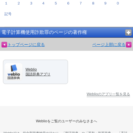
１
２
３
４
５
６
７
８
９
０
記号
電子計算機使用詐欺罪のページの著作権
トップページに戻る
ページ上部に戻る
Weblio
国語辞典アプリ
Weblioのアプリ一覧を見る
Weblioをご覧のユーザーのみなさまへ