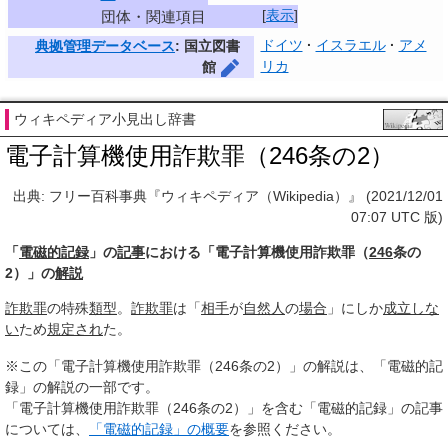
[
表示
]
団体・関連項目
ドイツ
イスラエル
アメ
典拠管理データベース
: 国立図書
リカ
館
ウィキペディア小見出し辞書
電子計算機使用詐欺罪（246条の2）
出典: フリー百科事典『ウィキペディア（Wikipedia）』 (2021/12/01
07:07 UTC 版)
「
電磁的記録
」の
記事
における「電子計算機使用詐欺罪（
246
条の
2）」の
解説
詐欺罪
の特殊
類型
。
詐欺罪
は「
相手
が
自然人
の
場合
」にしか
成立しな
い
ため
規定され
た。
※この「電子計算機使用詐欺罪（246条の2）」の解説は、「電磁的記
録」の解説の一部です。
「電子計算機使用詐欺罪（246条の2）」を含む「電磁的記録」の記事
については、
「電磁的記録」の概要
を参照ください。