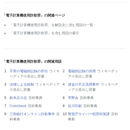
「電子計算機使用詐欺罪」の関連ページ
「電子計算機使用詐欺罪」を解説文に含む用語の一覧
「電子計算機使用詐欺罪」を含む用語の索引
「電子計算機使用詐欺罪」の関連用語
不実の電磁的記録の作出
ウィキ
電磁的記録の供用
ウィキペディ
ペディア小見出し辞書
ア小見出し辞書
法律による統制
ウィキペディア
資金の不正流用事件
ウィキペデ
小見出し辞書
ィア小見出し辞書
鈴木左斗志
百科事典
早野会
百科事典
Coincheck
百科事典
佐川印刷
百科事典
三和銀行オンライン詐欺事件
百
警視庁サイバー犯罪対策課
百科
科事典
事典