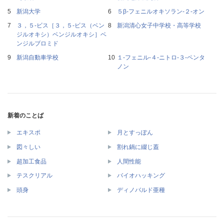
新潟大学
５β‐フェニルオキソラン‐２‐オン
３，５‐ビス［３，５‐ビス（ベン
新潟清心女子中学校・高等学校
ジルオキシ）ベンジルオキシ］ベ
ンジルブロミド
新潟自動車学校
１‐フェニル‐４‐ニトロ‐３‐ペンタ
ノン
新着のことば
エキスポ
月とすっぽん
図々しい
割れ鍋に綴じ蓋
超加工食品
人間性能
テスクリアル
バイオハッキング
頭身
ディノバルド亜種