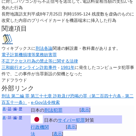
に対し､パソコンから不正信号を送出して､電話料金相当額の支払いを
免れた行為
長野地諏訪支判平成8年7月25日 判時1595-124 残度数を虚偽のものに
改変した内容のプリペイドカードを機器端末に挿入した行為
関連項目
ウィキブックスに
刑法各論
関連の解説書・教科書があります。
電子計算機損壊等業務妨害罪
不正アクセス行為の禁止等に関する法律
三和銀行オンライン詐欺事件
-
1981年
に発生したコンピュータ犯罪事
件で、この事件が当罪新設の契機となった
アドフラウド
外部リンク
刑法 第二編 罪 第三十七章 詐欺及び恐喝の罪（第二百四十六条 - 第二
百五十一条）
-
e-Gov法令検索
表
話
編
歴
[
表示
]
日本の
刑法
犯罪
表
話
編
歴
日本の
サイバー犯罪
対策
[
表示
]
行政機関
[
表示
]
法