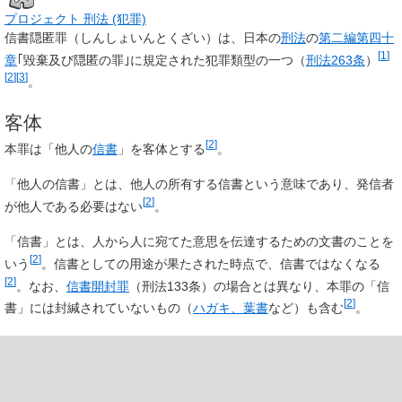
プロジェクト 刑法 (犯罪)
信書隠匿罪
（しんしょいんとくざい）は、日本の
刑法
の
第二編第四十
[
1
]
章
｢毀棄及び隠匿の罪｣に規定された犯罪類型の一つ（
刑法263条
）
[
2
]
[
3
]
。
客体
[
2
]
本罪は「他人の
信書
」を客体とする
。
「他人の信書」とは、他人の所有する信書という意味であり、発信者
[
2
]
が他人である必要はない
。
「信書」とは、人から人に宛てた意思を伝達するための文書のことを
[
2
]
いう
。信書としての用途が果たされた時点で、信書ではなくなる
[
2
]
。なお、
信書開封罪
（刑法133条）の場合とは異なり、本罪の「信
[
2
]
書」には封緘されていないもの（
ハガキ、葉書
など）も含む
。