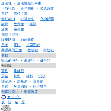
違法性
・
違法性阻却事由
正当行為
・
正当防衛
・
緊急避難
責任
・
責任主義
責任能力
・
心神喪失
・
心神耗弱
故意
・
故意犯
・
錯誤
過失
・
過失犯
期待可能性
誤想防衛
・
過剰防衛
共犯
・
正犯
・
共同正犯
共謀共同正犯
・
教唆犯
・
幇助犯
罪数
観念的競合
・
牽連犯
・
併合罪
刑罰論
死刑
・
拘禁刑
罰金
・
拘留
・
科料
・
没収
法定刑
・
処断刑
・
宣告刑
自首
・
酌量減軽
・
執行猶予
刑事訴訟法
・
刑事政策
カテゴリ
表
話
編
歴