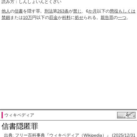
読み方：しんしょいんとくざい
他人
の
信書
を隠す罪。
刑法
第
263条
が
禁じ
、6
か月
以下の
懲役
もしくは
禁錮
または
10万
円以下の
罰金
か
科料
に
処せ
られる。
親告罪
の
一つ
。
ウィキペディア
信書隠匿罪
出典: フリー百科事典『ウィキペディア（Wikipedia）』 (2025/12/31