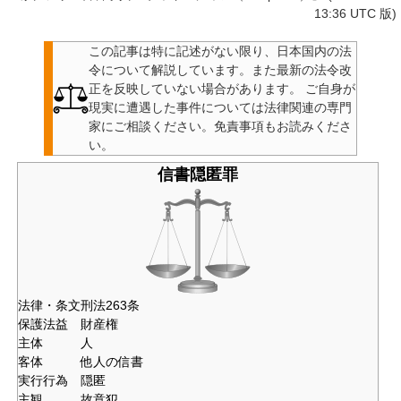
13:36 UTC 版)
この記事は特に記述がない限り、日本国内の法
令について解説しています。また最新の法令改
正を反映していない場合があります。
ご自身が
現実に遭遇した事件については法律関連の専門
家にご相談ください。
免責事項もお読みくださ
い。
信書隠匿罪
法律・条文
刑法263条
保護法益
財産権
主体
人
客体
他人の信書
実行行為
隠匿
主観
故意犯