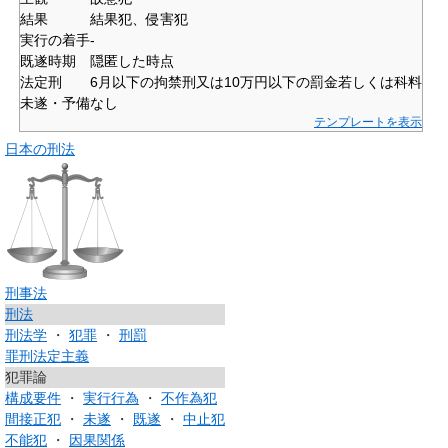
結果
結果犯、侵害犯
実行の着手
-
既遂時期
隠匿した時点
法定刑
6月以下の拘禁刑又は10万円以下の罰金若しくは科料
未遂・予備
なし
テンプレートを表示
日本の刑法
刑事法
刑法
刑法学
・
犯罪
・
刑罰
罪刑法定主義
犯罪論
構成要件
・
実行行為
・
不作為犯
間接正犯
・
未遂
・
既遂
・
中止犯
不能犯
・
因果関係