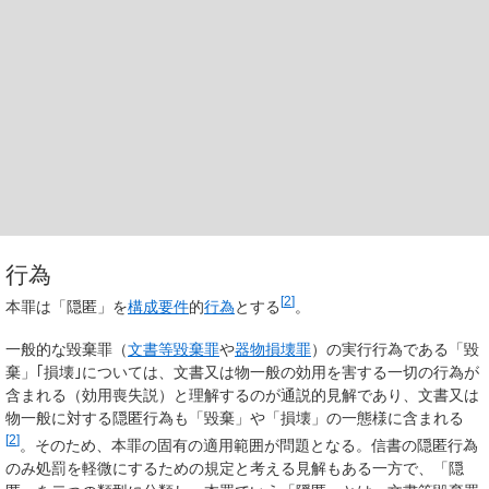
行為
[
2
]
本罪は「隠匿」を
構成要件
的
行為
とする
。
一般的な毀棄罪（
文書等毀棄罪
や
器物損壊罪
）の実行行為である「毀
棄」｢損壊｣については、文書又は物一般の効用を害する一切の行為が
含まれる（
効用喪失説
）と理解するのが通説的見解であり、文書又は
物一般に対する隠匿行為も「毀棄」や「損壊」の一態様に含まれる
[
2
]
。そのため、本罪の固有の適用範囲が問題となる。信書の隠匿行為
のみ処罰を軽微にするための規定と考える見解もある一方で、「隠