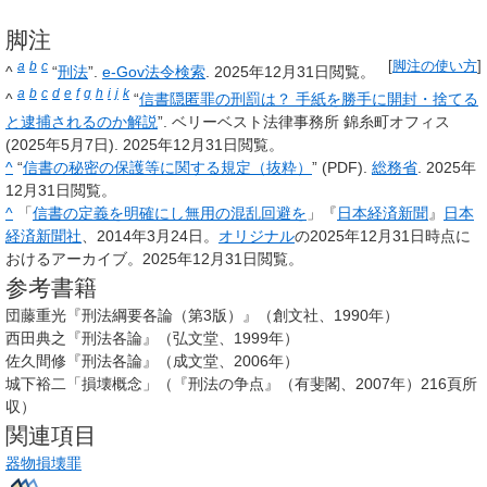
脚注
a
b
c
[
脚注の使い方
]
^
“
刑法
”.
e-Gov法令検索
. 2025年12月31日閲覧。
a
b
c
d
e
f
g
h
i
j
k
^
“
信書隠匿罪の刑罰は？ 手紙を勝手に開封・捨てる
と逮捕されるのか解説
”. ベリーベスト法律事務所 錦糸町オフィス
(2025年5月7日). 2025年12月31日閲覧。
^
“
信書の秘密の保護等に関する規定（抜粋）
” (PDF).
総務省
. 2025年
12月31日閲覧。
^
「
信書の定義を明確にし無用の混乱回避を
」『
日本経済新聞
』
日本
経済新聞社
、2014年3月24日。
オリジナル
の2025年12月31日時点に
おけるアーカイブ。2025年12月31日閲覧。
参考書籍
団藤重光『刑法綱要各論（第3版）』（創文社、1990年）
西田典之『刑法各論』（弘文堂、1999年）
佐久間修『刑法各論』（成文堂、2006年）
城下裕二「損壊概念」（『刑法の争点』（有斐閣、2007年）216頁所
収）
関連項目
器物損壊罪