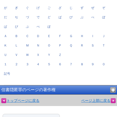
が
ぎ
ぐ
げ
ご
ざ
じ
ず
ぜ
ぞ
だ
ぢ
づ
で
ど
ば
び
ぶ
べ
ぼ
ぱ
ぴ
ぷ
ぺ
ぽ
Ａ
Ｂ
Ｃ
Ｄ
Ｅ
Ｆ
Ｇ
Ｈ
Ｉ
Ｊ
Ｋ
Ｌ
Ｍ
Ｎ
Ｏ
Ｐ
Ｑ
Ｒ
Ｓ
Ｔ
Ｕ
Ｖ
Ｗ
Ｘ
Ｙ
Ｚ
１
２
３
４
５
６
７
８
９
０
記号
信書隠匿罪のページの著作権
トップページに戻る
ページ上部に戻る