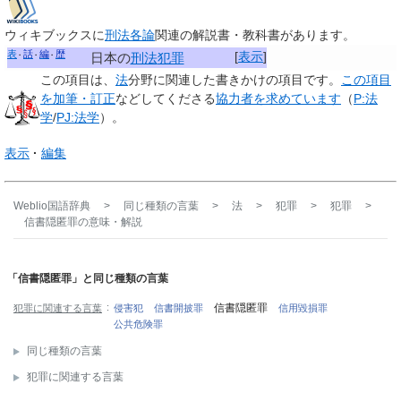
ウィキブックスに
刑法各論
関連の解説書・教科書があります。
表
話
編
歴
[
表示
]
日本の
刑法
犯罪
この項目は、
法
分野に関連した
書きかけの項目
です。
この項目
を加筆・訂正
などしてくださる
協力者を求めています
（
P:法
学
/
PJ:法学
）。
表示
編集
Weblio国語辞典
>
同じ種類の言葉
>
法
>
犯罪
>
犯罪
>
信書隠匿罪
の意味・解説
「信書隠匿罪」と同じ種類の言葉
信書隠匿罪
犯罪に関連する言葉
侵害犯
信書開披罪
信用毀損罪
公共危険罪
同じ種類の言葉
犯罪に関連する言葉