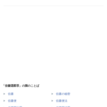
「信書隠匿罪」の隣のことば
信書
信書の秘密
信書便
信書便法