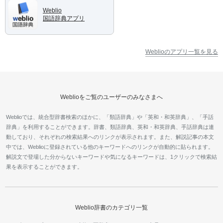
Weblio
国語辞典アプリ
Weblioのアプリ一覧を見る
Weblioをご覧のユーザーのみなさまへ
Weblioでは、統合型辞書検索のほかに、「類語辞典」や「英和・和英辞典」、「手話
辞典」を利用することができます。辞書、類語辞典、英和・和英辞典、手話辞典は連
動しており、それぞれの検索結果へのリンクが表示されます。また、解説記事の本文
中では、Weblioに登録されている他のキーワードへのリンクが自動的に貼られます。
解説文で登場した分からないキーワードや気になるキーワードは、1クリックで検索結
果を表示することができます。
Weblio辞書のカテゴリ一覧