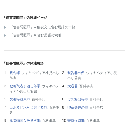
「信書隠匿罪」の関連ページ
「信書隠匿罪」を解説文に含む用語の一覧
「信書隠匿罪」を含む用語の索引
「信書隠匿罪」の関連用語
親告罪
ウィキペディア小見出し
親告罪の例
ウィキペディア小見
辞書
出し辞書
被略取者引渡し等罪
ウィキペデ
大逆罪
百科事典
ィア小見出し辞書
文書等毀棄罪
百科事典
ガス漏出等罪
百科事典
出水及び水利に関する罪
百科事
印章偽造の罪
百科事典
典
建造物等以外放火罪
百科事典
昏酔強盗罪
百科事典