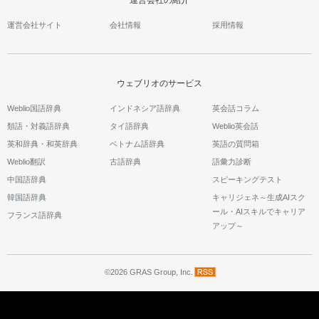
運営会社の紹介
運営会社サイト
会社情報
採用情報
ウェブリオのサービス
Weblio国語辞典
インドネシア語辞典
英会話コラム
類語・対義語辞典
タイ語辞典
Weblio英会話
英和辞典・和英辞典
ベトナム語辞典
英語の質問箱
Weblio翻訳
古語辞典
語彙力診断
中国語辞典
スピーキングテスト
韓国語辞典
キャリジェネ～生成AIスク
ール・AIスキルでキャリア
フランス語辞典
アップ～
©2026 GRAS Group, Inc.