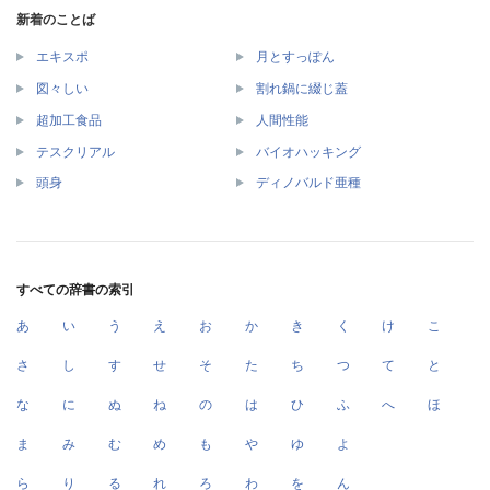
新着のことば
エキスポ
月とすっぽん
図々しい
割れ鍋に綴じ蓋
超加工食品
人間性能
テスクリアル
バイオハッキング
頭身
ディノバルド亜種
すべての辞書の索引
あ
い
う
え
お
か
き
く
け
こ
さ
し
す
せ
そ
た
ち
つ
て
と
な
に
ぬ
ね
の
は
ひ
ふ
へ
ほ
ま
み
む
め
も
や
ゆ
よ
ら
り
る
れ
ろ
わ
を
ん