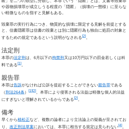
匿」を二つの類型に分類し、本罪でいう「隠匿」とは、文書等毀棄罪
や器物損壊罪が成立しうる程度の「隠匿」（損壊の一態様）に至らな
い軽微なものを指すと見解もある。
毀棄罪の実行行為につき、物質的な損壊に限定する見解を前提とする
と、信書隠匿罪は信書の毀棄とは別に隠匿行為も独自に処罰の対象と
[
2
]
するための規定であるという説明がなされる
。
法定刑
本罪の
法定刑
は、6月以下の
拘禁刑
又は10万円以下の罰金若しくは科
[
1
]
料である
。
親告罪
本罪は
告訴
がなければ公訴を提起することができない
親告罪
である
[
1
]
[
2
]
（
刑法264条
）
。本罪により侵害される法益は軽微な個人的法益
[
2
]
にすぎないと理解されているからである
。
備考
早くから
植松正
など、複数の論者により立法論上の疑義が呈されてお
[
4
]
り、
改正刑法草案
においては、本罪に相当する規定は見られない
。