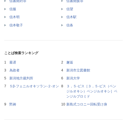
信書開封罪
信書開披罪
信服
信望
信木明
信木駅
信本敬子
信条
ことば検索ランキング
最遅
邂逅
為政者
新潟市立図書館
新潟地方裁判所
新潟大学
５β‐フェニルオキソラン‐２‐オン
３，５‐ビス［３，５‐ビス（ベン
ジルオキシ）ベンジルオキシ］ベ
ンジルブロミド
黙祷
新島式コロニー回転受け身