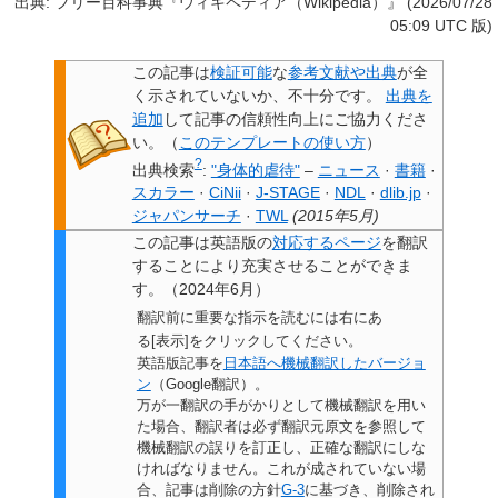
出典: フリー百科事典『ウィキペディア（Wikipedia）』 (2026/07/28
05:09 UTC 版)
この記事は
検証可能
な
参考文献や出典
が全
く示されていないか、不十分です。
出典を
追加
して記事の信頼性向上にご協力くださ
い。
（
このテンプレートの使い方
）
?
出典検索
:
"身体的虐待"
–
ニュース
·
書籍
·
スカラー
·
CiNii
·
J-STAGE
·
NDL
·
dlib.jp
·
ジャパンサーチ
·
TWL
(
2015年5月
)
この記事は
英語版の
対応するページ
を翻訳
することにより充実させることができま
す。
（
2024年6月
）
翻訳前に重要な指示を読むには右にあ
る[表示]をクリックしてください。
英語版記事を
日本語へ機械翻訳したバージョ
ン
（Google翻訳）。
万が一翻訳の手がかりとして機械翻訳を用い
た場合、翻訳者は必ず翻訳元原文を参照して
機械翻訳の誤りを訂正し、正確な翻訳にしな
ければなりません。これが成されていない場
合、
記事は削除の方針
G-3
に基づき、削除され