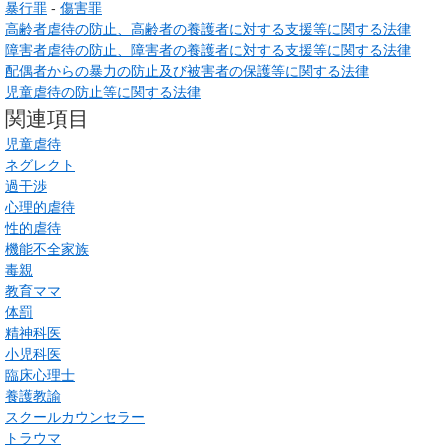
暴行罪
-
傷害罪
高齢者虐待の防止、高齢者の養護者に対する支援等に関する法律
障害者虐待の防止、障害者の養護者に対する支援等に関する法律
配偶者からの暴力の防止及び被害者の保護等に関する法律
児童虐待の防止等に関する法律
関連項目
児童虐待
ネグレクト
過干渉
心理的虐待
性的虐待
機能不全家族
毒親
教育ママ
体罰
精神科医
小児科医
臨床心理士
養護教諭
スクールカウンセラー
トラウマ