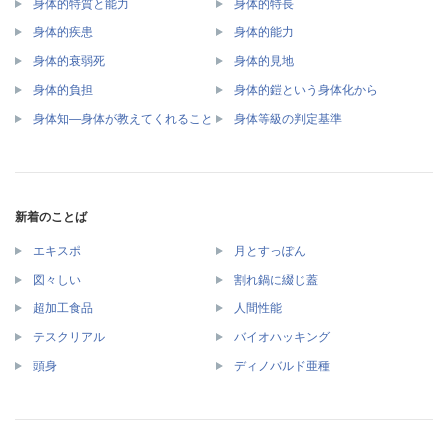
身体的特質と能力
身体的特長
身体的疾患
身体的能力
身体的衰弱死
身体的見地
身体的負担
身体的鎧という身体化から
身体知―身体が教えてくれること
身体等級の判定基準
新着のことば
エキスポ
月とすっぽん
図々しい
割れ鍋に綴じ蓋
超加工食品
人間性能
テスクリアル
バイオハッキング
頭身
ディノバルド亜種