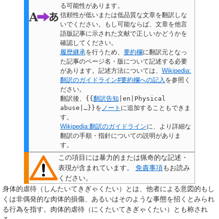
る可能性があります。
信頼性が低いまたは低品質な文章を翻訳しな
いでください。もし可能ならば、文章を他言
語版記事に示された文献で正しいかどうかを
確認してください。
履歴継承
を行うため、
要約欄
に翻訳元となっ
た記事のページ名・版について記述する必要
があります。記述方法については、
Wikipedia:
翻訳のガイドライン#要約欄への記入
を参照く
ださい。
翻訳後、
{{
翻訳告知
|en|Physical
abuse|…}}
を
ノート
に追加することもできま
す。
Wikipedia:翻訳のガイドライン
に、より詳細な
翻訳の手順・指針についての説明がありま
す。
この項目には暴力的または猟奇的な記述・
表現が含まれています。
免責事項
もお読み
ください。
身体的虐待
（しんたいてきぎゃくたい）とは、他者による意図的もし
くは非偶発的な肉体的損傷、あるいはそのような事態を招くとみられ
る行為を指す。
肉体的虐待
（にくたいてきぎゃくたい）とも称され