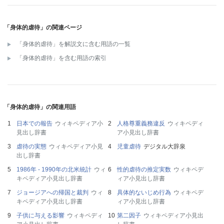
「身体的虐待」の関連ページ
「身体的虐待」を解説文に含む用語の一覧
「身体的虐待」を含む用語の索引
「身体的虐待」の関連用語
日本での報告
ウィキペディア小
人格尊重義務違反
ウィキペディ
見出し辞書
ア小見出し辞書
虐待の実態
ウィキペディア小見
児童虐待
デジタル大辞泉
出し辞書
1986年 - 1990年の北米統計
ウィ
性的虐待の推定実数
ウィキペデ
キペディア小見出し辞書
ィア小見出し辞書
ジョージアへの帰国と裁判
ウィ
具体的ないじめ行為
ウィキペデ
キペディア小見出し辞書
ィア小見出し辞書
子供に与える影響
ウィキペディ
第二因子
ウィキペディア小見出