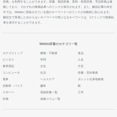
辞典」を利用することができます。辞書、類語辞典、英和・和英辞典、手話辞典は連
動しており、それぞれの検索結果へのリンクが表示されます。また、解説記事の本文
中では、Weblioに登録されている他のキーワードへのリンクが自動的に貼られます。
解説文で登場した分からないキーワードや気になるキーワードは、1クリックで検索結
果を表示することができます。
Weblio辞書のカテゴリ一覧
カテゴリトップ
建物・不動産
食品
ビジネス
学問
人名
業界用語
文化
方言
コンピュータ
生活
辞書・百科事典
電車
ヘルスケア
タレント出身地検索
自動車・バイク
趣味
船
スポーツ
登録辞書一覧
工学
生物
金融コラム一覧