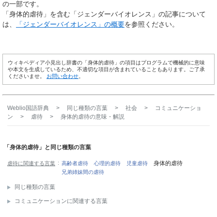
の一部です。
「身体的虐待」を含む「ジェンダーバイオレンス」の記事について
は、
「ジェンダーバイオレンス」の概要
を参照ください。
ウィキペディア小見出し辞書の「身体的虐待」の項目はプログラムで機械的に意味
や本文を生成しているため、不適切な項目が含まれていることもあります。ご了承
くださいませ。
お問い合わせ
。
Weblio国語辞典
>
同じ種類の言葉
>
社会
>
コミュニケーショ
ン
>
虐待
>
身体的虐待
の意味・解説
「身体的虐待」と同じ種類の言葉
身体的虐待
虐待に関連する言葉
高齢者虐待
心理的虐待
児童虐待
兄弟姉妹間の虐待
同じ種類の言葉
コミュニケーションに関連する言葉