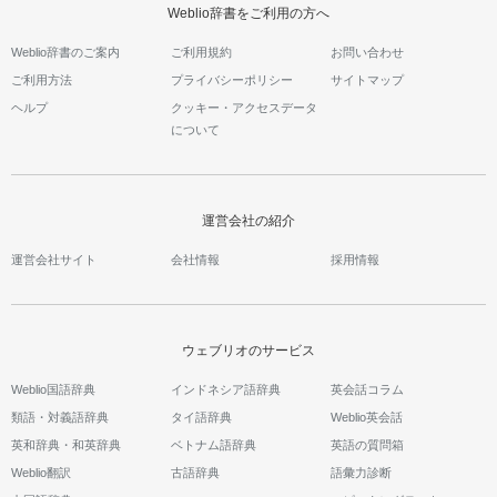
Weblio辞書をご利用の方へ
Weblio辞書のご案内
ご利用規約
お問い合わせ
ご利用方法
プライバシーポリシー
サイトマップ
ヘルプ
クッキー・アクセスデータ
について
運営会社の紹介
運営会社サイト
会社情報
採用情報
ウェブリオのサービス
Weblio国語辞典
インドネシア語辞典
英会話コラム
類語・対義語辞典
タイ語辞典
Weblio英会話
英和辞典・和英辞典
ベトナム語辞典
英語の質問箱
Weblio翻訳
古語辞典
語彙力診断