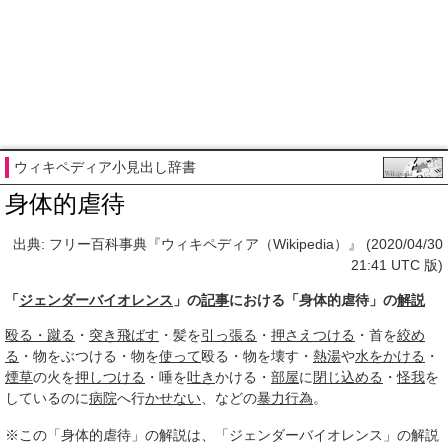
ウィキペディア小見出し辞書
身体的虐待
出典: フリー百科事典『ウィキペディア（Wikipedia）』 (2020/04/30
21:41 UTC 版)
「
ジェンダーバイオレンス
」の
記事
における「身体的虐待」の
解説
殴る・蹴る
・
突き飛ばす
・髪を
引っ
張る
・
押さえつける
・首を
絞め
る
・物をぶつける・物を
使って
殴る・物を壊す・
熱湯
や
水をかける
・
煙草
の火を
押しつける
・唾を
吐き
かける・
部屋
に
閉じ込める
・
怪我
を
しているのに
病院
へ行
かせない
、などの
暴力行為
。
※この「身体的虐待」の解説は、「ジェンダーバイオレンス」の解説