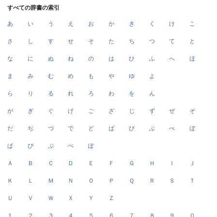
すべての辞書の索引
あ
い
う
え
お
か
き
く
け
こ
さ
し
す
せ
そ
た
ち
つ
て
と
な
に
ぬ
ね
の
は
ひ
ふ
へ
ほ
ま
み
む
め
も
や
ゆ
よ
ら
り
る
れ
ろ
わ
を
ん
が
ぎ
ぐ
げ
ご
ざ
じ
ず
ぜ
ぞ
だ
ぢ
づ
で
ど
ば
び
ぶ
べ
ぼ
ぱ
ぴ
ぷ
ぺ
ぽ
Ａ
Ｂ
Ｃ
Ｄ
Ｅ
Ｆ
Ｇ
Ｈ
Ｉ
Ｊ
Ｋ
Ｌ
Ｍ
Ｎ
Ｏ
Ｐ
Ｑ
Ｒ
Ｓ
Ｔ
Ｕ
Ｖ
Ｗ
Ｘ
Ｙ
Ｚ
１
２
３
４
５
６
７
８
９
０