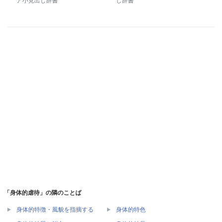
ア小見出し辞書
し辞書
「身体的虐待」の隣のことば
身体的特徴・風貌を指摘する
身体的特色