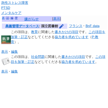
急性ストレス障害
PTSD
メンタルケア
表
話
編
歴
[
表示
]
嫌がらせ
フランス
BnF data
典拠管理データベース
: 国立図書館
この項目は、
教育
に関連した
書きかけの項目
です。
この項目を
加筆・訂正
などしてくださる
協力者を求めています
（
P:教
育
）。
表示
編集
この項目は、
社会問題
に関連した
書きかけの項目
です。
この項
目を加筆・訂正
などしてくださる
協力者を求めています
。
表示
編集