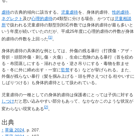
る。
虐待
の古典的傾向に該当する。
児童虐待
を、身体的虐待、
性的虐待
、
ネグレクト
及び
心理的虐待
の4類型に分ける場合、かつては
児童相談
所
で扱われる児童虐待の類型別対応件数では身体的虐待が最も多いと
いう年度が続いていたのだが、平成25年度に心理的虐待の件数が身体
[
1
]
的虐待の件数を上回った
。
身体的虐待の具体的な例としては、外傷の残る暴行（打撲傷・アザ・
骨折・頭部外傷・刺し傷・火傷）、生命に危険のある暴行（首を絞め
る・布団蒸しにする・溺れさせる・逆さ吊りにする・毒物を飲ませ
る・冬に外に締め出す・一室に
監禁
する）などが挙げられる。また、
外傷が残らない暴行（髪を掴み上げる・頭を押さえつける.柱やいすに
しばりつける）も身体的虐待として扱われている。
児童虐待の一種としての身体的虐待は保護者にとっては子供に対する
しつけ
だと思い込みやすい部分もあって、なかなかこのような状況が
[
2
]
変わらない現実もある
。
出典
↑
草薙 2024
, p.
207.