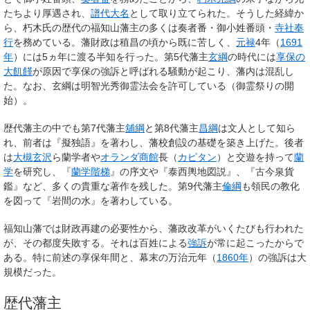
たちより厚遇され、
譜代大名
として取り立てられた。そうした経緯か
ら、朽木氏の歴代の福知山藩主の多くは奏者番・御小姓番頭・
寺社奉
行
を務めている。藩財政は稙昌の頃から既に苦しく、
元禄
4年（
1691
年
）には5ヵ年に渡る半知を行った。第5代藩主
玄綱
の時代には
享保の
大飢饉
が原因で享保の強訴と呼ばれる騒動が起こり、藩内は混乱し
た。なお、玄綱は明智光秀御霊法会を許可している（御霊祭りの開
始）。
歴代藩主の中でも第7代藩主
舖綱
と第8代藩主
昌綱
は文人として知ら
れ、前者は『擬独語』を著わし、藩校創設の基礎を築き上げた。後者
は
大槻玄沢
ら蘭学者や
オランダ商館
長（
カピタン
）と交遊を持って
蘭
学
を研究し、『
蘭学階梯
』の序文や『泰西輿地図説』、『古今泉貨
鑑』など、多くの貴重な著作を残した。第9代藩主
倫綱
も領民の教化
を図って『岩間の水』を著わしている。
福知山藩では財政再建の必要性から、藩政改革がいくたびも行われた
が、その都度失敗する。それは百姓による
強訴
が常に起こったからで
ある。特に前述の享保年間と、幕末の万治元年（
1860年
）の強訴は大
規模だった。
歴代藩主