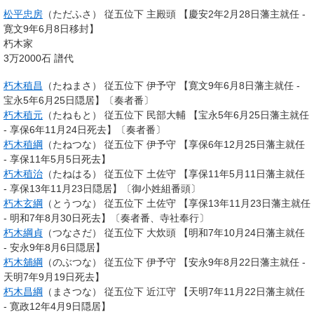
松平忠房
（ただふさ） 従五位下 主殿頭 【慶安2年2月28日藩主就任 -
寛文9年6月8日移封】
朽木家
3万2000石 譜代
朽木稙昌
（たねまさ） 従五位下 伊予守 【寛文9年6月8日藩主就任 -
宝永5年6月25日隠居】〔奏者番〕
朽木稙元
（たねもと） 従五位下 民部大輔 【宝永5年6月25日藩主就任
- 享保6年11月24日死去】〔奏者番〕
朽木稙綱
（たねつな） 従五位下 伊予守 【享保6年12月25日藩主就任
- 享保11年5月5日死去】
朽木稙治
（たねはる） 従五位下 土佐守 【享保11年5月11日藩主就任
- 享保13年11月23日隠居】〔御小姓組番頭〕
朽木玄綱
（とうつな） 従五位下 土佐守 【享保13年11月23日藩主就任
- 明和7年8月30日死去】〔奏者番、寺社奉行〕
朽木綱貞
（つなさだ） 従五位下 大炊頭 【明和7年10月24日藩主就任
- 安永9年8月6日隠居】
朽木舖綱
（のぶつな） 従五位下 伊予守 【安永9年8月22日藩主就任 -
天明7年9月19日死去】
朽木昌綱
（まさつな） 従五位下 近江守 【天明7年11月22日藩主就任
- 寛政12年4月9日隠居】