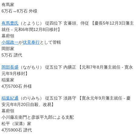
有馬家
6万石→8万石 外様
有馬豊氏
（とようじ） 従四位下 玄蕃頭、侍従 【慶長5年12月3日藩主
就任 - 元和6年閏12月8日移封】
幕府領
小堀政一
が
伏見奉行
として管轄
岡部家
5万石 譜代
岡部長盛
（ながもり） 従五位下 内膳正 【元和7年8月藩主就任 - 寛永
元年9月移封】
稲葉家
4万5700石 外様
稲葉紀通
（のりみち） 従五位下 淡路守 【寛永元年9月藩主就任 - 慶
安元年8月20日自殺、改易】
幕府領
小川藤左衛門と彦坂平九郎による支配
松平（深溝）家
4万5900石 譜代