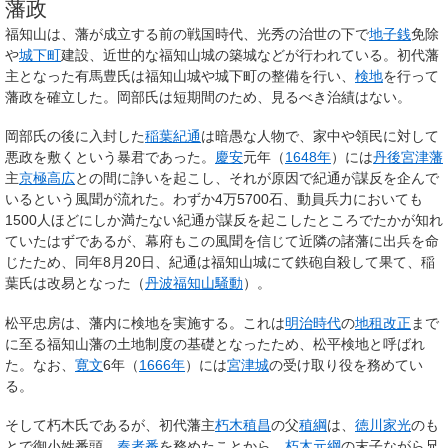
藩政
福知山は、藩が成立する前の戦国時代、光秀の治世の下で
地子銭
免除
や
城下町
建設、近世的な福知山城の築城などが行われている。初代藩
主となった有馬豊氏は福知山城や城下町の整備を行い、
検地
を行って
藩政を確立した。岡部氏は短期間のため、見るべき治績はない。
岡部氏の後に入封した
稲葉紀通
は暗愚な人物で、家中や領民に対して
悪政を敷くという暴君であった。
慶安
元年（
1648年
）には
丹後
宮津藩
主
京極高広
との間に諍いを起こし、それが原因で紀通が謀反を企んで
いるという風聞が流れた。わずか4万5700石、動員兵力においても
1500人ほどにしか満たない紀通が謀反を起こしたところでたかが知れ
ていたはずであるが、幕府もこの風聞を信じて近隣の諸藩に出兵を命
じたため、同年8月20日、紀通は福知山城にて鉄砲自殺して果て、稲
葉氏は改易となった（
丹波福知山騒動
）。
松平忠房は、藩内に検地を実施する。これは
明治時代
の
地租改正
まで
に至る福知山藩の土地制度の基礎となったため、松平検地と呼ばれ
た。なお、
寛文
6年（
1666年
）には
宮津城
の受け取り役を務めてい
る。
そして朽木氏であるが、初代藩主
朽木稙昌
の父
稙綱
は、
徳川家光
のも
とで御小姓番頭、
奏者番
を務めたことから、
朽木元綱
の末子ながら兄