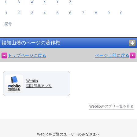
Ｕ
Ｖ
Ｗ
Ｘ
Ｙ
Ｚ
１
２
３
４
５
６
７
８
９
０
記号
福知山藩のページの著作権
トップページに戻る
ページ上部に戻る
Weblio
国語辞典アプリ
Weblioのアプリ一覧を見る
Weblioをご覧のユーザーのみなさまへ