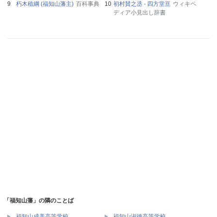
朽木稙綱 (福知山藩主)
百科事典
初村賛之丞 - 四方堂亘
ウィキペ
ディア小見出し辞書
「福知山藩」の隣のことば
福知山成美高等学校
福知山淑徳高等学校