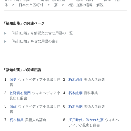
体
>
日本の市区町村
>
藩
>
福知山藩
の意味・解説
「福知山藩」の関連ページ
「福知山藩」を解説文に含む用語の一覧
「福知山藩」を含む用語の索引
「福知山藩」の関連用語
藩史
ウィキペディア小見出し辞
朽木綱条
美術人名辞典
書
佐野寛右衛門
ウィキペディア小
朽木紘綱
百科事典
見出し辞書
藩政
ウィキペディア小見出し辞
朽木昌綱
美術人名辞典
書
朽木植昌
美術人名辞典
江戸時代に置かれた藩
ウィキペ
ディア小見出し辞書