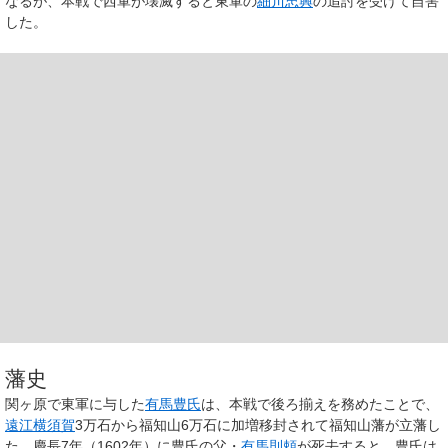
なるが、本戦で西軍が壊滅すると東軍の
細川忠興
の追討を受けて自害
した。
藩史
関ヶ原で東軍に与した
有馬豊氏
は、本戦で後ろ揃えを務めたことで、
遠江
横須賀
3万石から福知山6万石に加増移封されて福知山藩が立藩し
た。慶長7年（1602年）に豊氏の父・
有馬則頼
が死去すると、豊氏は