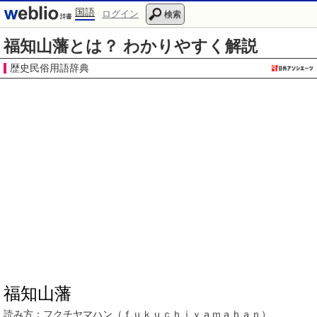
国語
ログイン
検索
福知山藩とは？ わかりやすく解説
歴史民俗用語辞典
福知山藩
読み方：
フクチヤマハン
（ｆｕｋｕｃｈｉｙａｍａｈａｎ）