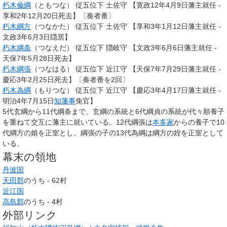
朽木倫綱
（ともつな） 従五位下 土佐守 【寛政12年4月9日藩主就任 -
享和2年12月20日死去】〔奏者番〕
朽木綱方
（つなかた） 従五位下 土佐守 【享和3年1月12日藩主就任 -
文政3年6月3日隠居】
朽木綱条
（つなえだ） 従五位下 隠岐守 【文政3年6月6日藩主就任 -
天保7年5月28日死去】
朽木綱張
（つなはる） 従五位下 近江守 【天保7年7月29日藩主就任 -
慶応3年2月25日死去】〔奏者番を2回〕
朽木為綱
（もりつな） 従五位下 近江守 【慶応3年4月17日藩主就任 -
明治4年7月15日
知藩事
免官】
5代玄綱から11代綱条まで、玄綱の系統と6代綱貞の系統が代々順養子
を重ねて交互に藩主に就いている。12代綱張は
本多家
からの養子で10
代綱方の娘を正室とし、綱張の子の13代為綱は綱方の姪を正室として
いる。
幕末の領地
丹波国
天田郡
のうち - 62村
近江国
高島郡
のうち - 4村
外部リンク