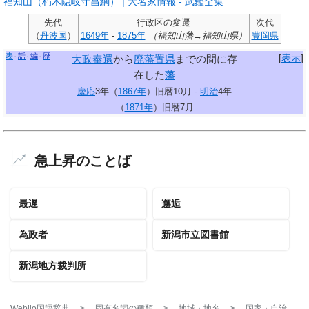
福知山（朽木隠岐守昌綱） | 大名家情報 - 武鑑全集
先代
行政区の変遷
次代
（
丹波国
）
1649年
-
1875年
（福知山藩→福知山県）
豊岡県
表
話
編
歴
[
表示
]
大政奉還
から
廃藩置県
までの間に存
在した
藩
慶応
3年（
1867年
）旧暦10月 -
明治
4年
（
1871年
）旧暦7月
急上昇のことば
最遅
邂逅
為政者
新潟市立図書館
新潟地方裁判所
Weblio国語辞典
>
固有名詞の種類
>
地域・地名
>
国家・自治