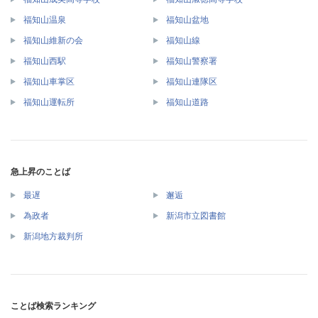
福知山温泉
福知山盆地
福知山維新の会
福知山線
福知山西駅
福知山警察署
福知山車掌区
福知山連隊区
福知山運転所
福知山道路
急上昇のことば
最遅
邂逅
為政者
新潟市立図書館
新潟地方裁判所
ことば検索ランキング