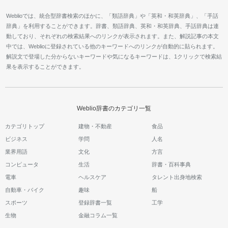
Weblioでは、統合型辞書検索のほかに、「類語辞典」や「英和・和英辞典」、「手話
辞典」を利用することができます。辞書、類語辞典、英和・和英辞典、手話辞典は連
動しており、それぞれの検索結果へのリンクが表示されます。また、解説記事の本文
中では、Weblioに登録されている他のキーワードへのリンクが自動的に貼られます。
解説文で登場した分からないキーワードや気になるキーワードは、1クリックで検索結
果を表示することができます。
Weblio辞書のカテゴリ一覧
カテゴリトップ
建物・不動産
食品
ビジネス
学問
人名
業界用語
文化
方言
コンピュータ
生活
辞書・百科事典
電車
ヘルスケア
タレント出身地検索
自動車・バイク
趣味
船
スポーツ
登録辞書一覧
工学
生物
金融コラム一覧