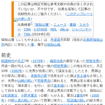
この記事は検証可能な参考文献や出典が全く示され
ていないか、不十分です。
出典を追加して記事の
信頼性向上にご協力ください。
（
このテンプレート
の使い方
）
?
出典検索
:
"福知山藩"
–
ニュース
·
書籍
·
スカラ
ー
·
CiNii
·
J-STAGE
·
NDL
·
dlib.jp
·
ジャパンサー
チ
·
TWL
(
2019年2月
)
福知山藩
（ふくちやまはん）は、
丹波国
天田郡（現在の
京都府
福知山
市
内記）に存在した
藩
。藩庁は
福知山城
。
前史
戦国時代
の
天正
7年（
1579年
）、
織田信長
の家臣であった
明智光秀
に
丹波一国が与えられ、光秀は一族の
明智秀満
にこの地を任せた。天正
10年（
1582年
）に光秀が信長に対して謀反を起こしたとき、秀満は
その挙兵に賛成し、
本能寺の変
で信長を討った後は
安土城
を占領した
が、光秀が
山崎の戦い
で
羽柴秀吉
に敗れると、秀満は安土城を放棄し
て有名な「湖水渡り」を行い、近江
坂本城
にいる光秀の妻子を刺し殺
して自分も自殺した。その後、丹波は秀吉の支配下となり、福知山に
は
杉原家次
、
小野木重次
（公郷）らが入る。重次は
慶長
5年（
1600
年
）の
関ヶ原の戦い
において西軍に味方し、
田辺城の戦い
の総大将と