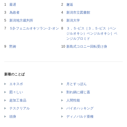
最遅
邂逅
為政者
新潟市立図書館
新潟地方裁判所
新潟大学
５β‐フェニルオキソラン‐２‐オン
３，５‐ビス［３，５‐ビス（ベン
ジルオキシ）ベンジルオキシ］ベ
ンジルブロミド
黙祷
新島式コロニー回転受け身
新着のことば
エキスポ
月とすっぽん
図々しい
割れ鍋に綴じ蓋
超加工食品
人間性能
テスクリアル
バイオハッキング
頭身
ディノバルド亜種