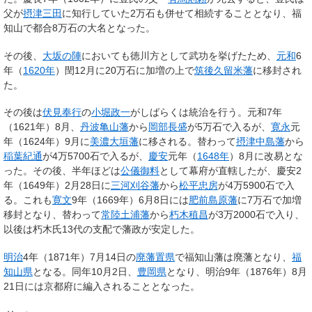
父が
摂津
三田
に知行していた2万石も併せて相続することとなり、福
知山で都合8万石の大名となった。
その後、
大坂の陣
においても徳川方として武功を挙げたため、
元和
6
年（
1620年
）閏12月に20万石に加増の上で
筑後
久留米藩
に移封され
た。
その後は
伏見奉行
の
小堀政一
がしばらくは統治を行う。元和7年
（1621年）8月、
丹波亀山藩
から
岡部長盛
が5万石で入るが、
寛永
元
年（1624年）9月に
美濃
大垣藩
に移される。替わって
摂津
中島藩
から
稲葉紀通
が4万5700石で入るが、
慶安
元年（
1648年
）8月に改易とな
った。その後、半年ほどは
公儀御料
として幕府が直轄したが、慶安2
年（1649年）2月28日に
三河
刈谷藩
から
松平忠房
が4万5900石で入
る。これも
寛文
9年（1669年）6月8日には
肥前
島原藩
に7万石で加増
移封となり、替わって
常陸
土浦藩
から
朽木稙昌
が3万2000石で入り、
以後は朽木氏13代の支配で藩政が安定した。
明治
4年（1871年）7月14日の
廃藩置県
で福知山藩は廃藩となり、
福
知山県
となる。同年10月2日、
豊岡県
となり、明治9年（1876年）8月
21日には京都府に編入されることとなった。