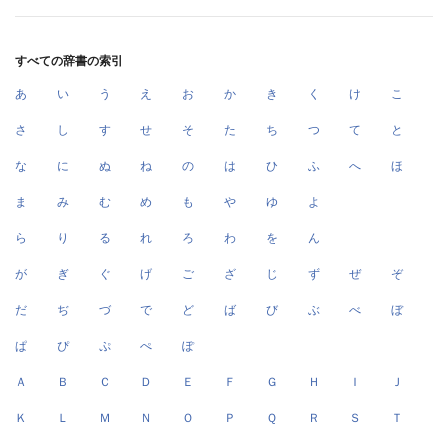
すべての辞書の索引
あ
い
う
え
お
か
き
く
け
こ
さ
し
す
せ
そ
た
ち
つ
て
と
な
に
ぬ
ね
の
は
ひ
ふ
へ
ほ
ま
み
む
め
も
や
ゆ
よ
ら
り
る
れ
ろ
わ
を
ん
が
ぎ
ぐ
げ
ご
ざ
じ
ず
ぜ
ぞ
だ
ぢ
づ
で
ど
ば
び
ぶ
べ
ぼ
ぱ
ぴ
ぷ
ぺ
ぽ
Ａ
Ｂ
Ｃ
Ｄ
Ｅ
Ｆ
Ｇ
Ｈ
Ｉ
Ｊ
Ｋ
Ｌ
Ｍ
Ｎ
Ｏ
Ｐ
Ｑ
Ｒ
Ｓ
Ｔ