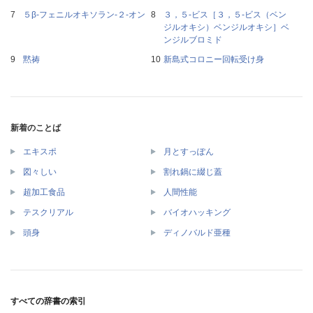
５β‐フェニルオキソラン‐２‐オン
３，５‐ビス［３，５‐ビス（ベン
ジルオキシ）ベンジルオキシ］ベ
ンジルブロミド
黙祷
新島式コロニー回転受け身
新着のことば
エキスポ
月とすっぽん
図々しい
割れ鍋に綴じ蓋
超加工食品
人間性能
テスクリアル
バイオハッキング
頭身
ディノバルド亜種
すべての辞書の索引