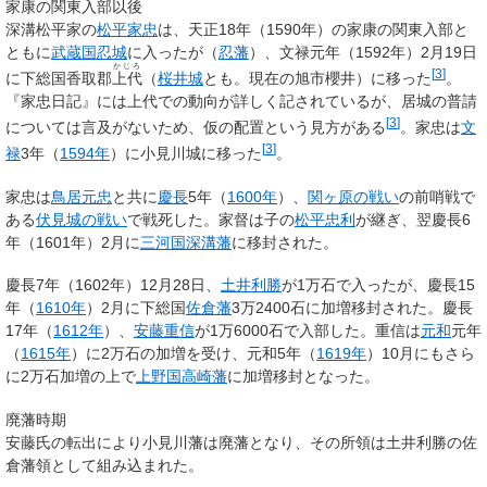
家康の関東入部以後
深溝松平家の
松平家忠
は、天正18年（1590年）の家康の関東入部と
ともに
武蔵国
忍城
に入ったが（
忍藩
）、文禄元年（1592年）2月19日
かじろ
[
3
]
に下総国香取郡
上代
（
桜井城
とも。現在の旭市櫻井）に移った
。
『家忠日記』には上代での動向が詳しく記されているが、居城の普請
[
3
]
については言及がないため、仮の配置という見方がある
。家忠は
文
[
3
]
禄
3年（
1594年
）に小見川城に移った
。
家忠は
鳥居元忠
と共に
慶長
5年（
1600年
）、
関ヶ原の戦い
の前哨戦で
ある
伏見城の戦い
で戦死した。家督は子の
松平忠利
が継ぎ、翌慶長6
年（1601年）2月に
三河国
深溝藩
に移封された。
慶長7年（1602年）12月28日、
土井利勝
が1万石で入ったが、慶長15
年（
1610年
）2月に下総国
佐倉藩
3万2400石に加増移封された。慶長
17年（
1612年
）、
安藤重信
が1万6000石で入部した。重信は
元和
元年
（
1615年
）に2万石の加増を受け、元和5年（
1619年
）10月にもさら
に2万石加増の上で
上野国
高崎藩
に加増移封となった。
廃藩時期
安藤氏の転出により小見川藩は廃藩となり、その所領は土井利勝の佐
倉藩領として組み込まれた。