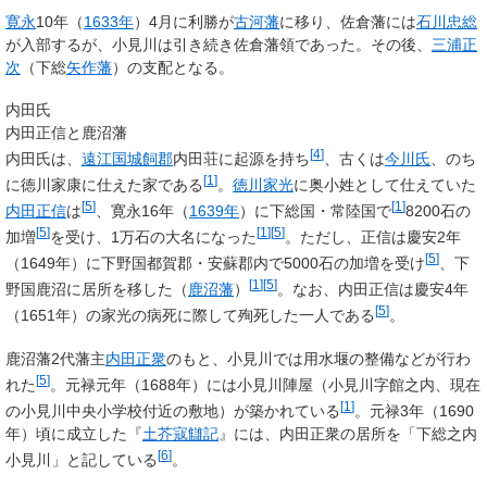
寛永
10年（
1633年
）4月に利勝が
古河藩
に移り、佐倉藩には
石川忠総
が入部するが、小見川は引き続き佐倉藩領であった。その後、
三浦正
次
（下総
矢作藩
）の支配となる。
内田氏
内田正信と鹿沼藩
[
4
]
内田氏は、
遠江国
城飼郡
内田荘に起源を持ち
、古くは
今川氏
、のち
[
1
]
に徳川家康に仕えた家である
。
徳川家光
に奥小姓として仕えていた
[
5
]
[
1
]
内田正信
は
、寛永16年（
1639年
）に下総国・常陸国で
8200石の
[
5
]
[
1
]
[
5
]
加増
を受け、1万石の大名になった
。ただし、正信は慶安2年
[
5
]
（1649年）に下野国都賀郡・安蘇郡内で5000石の加増を受け
、下
[
1
]
[
5
]
野国鹿沼に居所を移した（
鹿沼藩
）
。なお、内田正信は慶安4年
[
5
]
（1651年）の家光の病死に際して殉死した一人である
。
鹿沼藩2代藩主
内田正衆
のもと、小見川では用水堰の整備などが行わ
[
5
]
れた
。元禄元年（1688年）には小見川陣屋（小見川字館之内、現在
[
1
]
の小見川中央小学校付近の敷地）が築かれている
。元禄3年（1690
年）頃に成立した『
土芥寇讎記
』には、内田正衆の居所を「下総之内
[
6
]
小見川」と記している
。