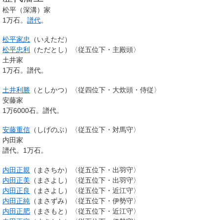
松平（深溝）家
1万石。
譜代
。
松平家忠
（いえただ）
松平忠利
（ただとし）〈従五位下・主殿頭〉
土井家
1万石。譜代。
土井利勝
（としかつ）〈従四位下・大炊頭・侍従〉
安藤家
1万6000石。譜代。
安藤重信
（しげのぶ）〈従五位下・対馬守〉
内田家
譜代。1万石。
内田正親
（まさちか）〈従五位下・出羽守〉
内田正美
（まさよし）〈従五位下・出羽守〉
内田正良
（まさよし）〈従五位下・近江守〉
内田正純
（まさずみ）〈従五位下・伊勢守〉
内田正肥
（まさもと）〈従五位下・近江守〉