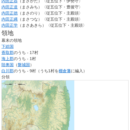
内田正容
（まさかた）〈従五位下・伊勢守〉
内田正道
（まさみち）〈従五位下・豊後守〉
内田正徳
（まさのり）〈従五位下・主殿頭〉
内田正縄
（まさつな）〈従五位下・主殿頭〉
内田正学
（まさあきら）〈従五位下・主殿頭〉
領地
幕末の領地
下総国
香取郡
のうち - 17村
海上郡
のうち - 1村
陸奥国
（
磐城国
）
白川郡
のうち - 9村（うち1村を
棚倉藩
に編入）
分領