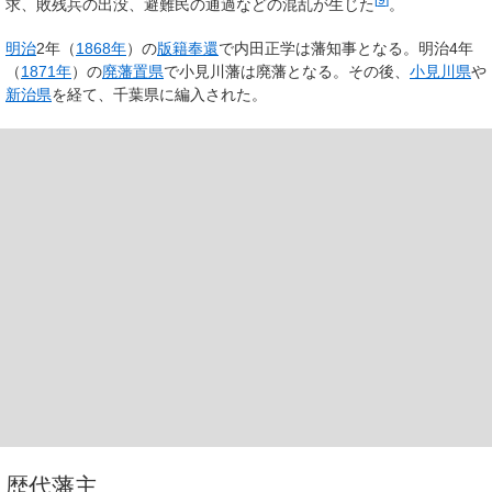
求、敗残兵の出没、避難民の通過などの混乱が生じた
。
明治
2年（
1868年
）の
版籍奉還
で内田正学は藩知事となる。明治4年
（
1871年
）の
廃藩置県
で小見川藩は廃藩となる。その後、
小見川県
や
新治県
を経て、千葉県に編入された。
歴代藩主