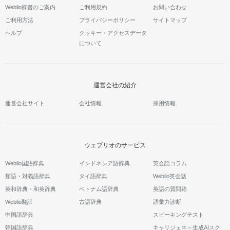
Weblio辞書のご案内
ご利用規約
お問い合わせ
ご利用方法
プライバシーポリシー
サイトマップ
ヘルプ
クッキー・アクセスデータ
について
運営会社の紹介
運営会社サイト
会社情報
採用情報
ウェブリオのサービス
Weblio国語辞典
インドネシア語辞典
英会話コラム
類語・対義語辞典
タイ語辞典
Weblio英会話
英和辞典・和英辞典
ベトナム語辞典
英語の質問箱
Weblio翻訳
古語辞典
語彙力診断
中国語辞典
スピーキングテスト
韓国語辞典
キャリジェネ～生成AIスク