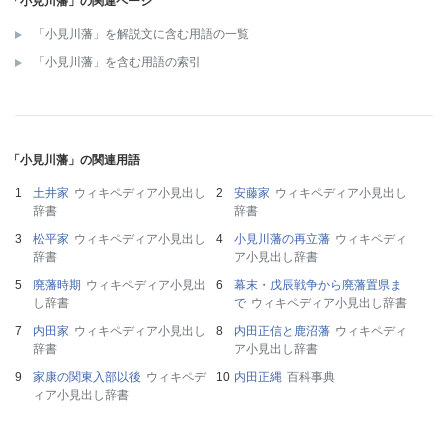
「小見川藩」の関連ページ
「小見川藩」を解説文に含む用語の一覧
「小見川藩」を含む用語の索引
「小見川藩」の関連用語
土井家
ウィキペディア小見出し
安藤家
ウィキペディア小見出し
辞書
辞書
松平家
ウィキペディア小見出し
小見川藩の再立藩
ウィキペディ
辞書
ア小見出し辞書
廃藩時期
ウィキペディア小見出
幕末・戊辰戦争から廃藩置県ま
し辞書
で
ウィキペディア小見出し辞書
内田家
ウィキペディア小見出し
内田正信と鹿沼藩
ウィキペディ
辞書
ア小見出し辞書
家康の関東入部以後
ウィキペデ
内田正縄
百科事典
ィア小見出し辞書