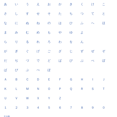
あ
い
う
え
お
か
き
く
け
こ
さ
し
す
せ
そ
た
ち
つ
て
と
な
に
ぬ
ね
の
は
ひ
ふ
へ
ほ
ま
み
む
め
も
や
ゆ
よ
ら
り
る
れ
ろ
わ
を
ん
が
ぎ
ぐ
げ
ご
ざ
じ
ず
ぜ
ぞ
だ
ぢ
づ
で
ど
ば
び
ぶ
べ
ぼ
ぱ
ぴ
ぷ
ぺ
ぽ
Ａ
Ｂ
Ｃ
Ｄ
Ｅ
Ｆ
Ｇ
Ｈ
Ｉ
Ｊ
Ｋ
Ｌ
Ｍ
Ｎ
Ｏ
Ｐ
Ｑ
Ｒ
Ｓ
Ｔ
Ｕ
Ｖ
Ｗ
Ｘ
Ｙ
Ｚ
１
２
３
４
５
６
７
８
９
０
記号