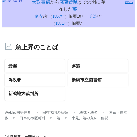
表
話
編
歴
[
表示
]
大政奉還
から
廃藩置県
までの間に存
在した
藩
慶応
3年（
1867年
）旧暦10月 -
明治
4年
（
1871年
）旧暦7月
急上昇のことば
最遅
邂逅
為政者
新潟市立図書館
新潟地方裁判所
Weblio国語辞典
>
固有名詞の種類
>
地域・地名
>
国家・自治
体
>
日本の市区町村
>
藩
>
小見川藩
の意味・解説