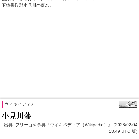
下総香
取郡
小見川
の
藩名
。
ウィキペディア
小見川藩
出典: フリー百科事典『ウィキペディア（Wikipedia）』 (2026/02/04
18:49 UTC 版)