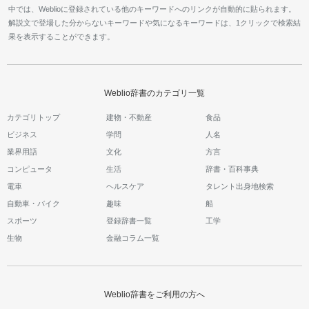
中では、Weblioに登録されている他のキーワードへのリンクが自動的に貼られます。
解説文で登場した分からないキーワードや気になるキーワードは、1クリックで検索結
果を表示することができます。
Weblio辞書のカテゴリ一覧
カテゴリトップ
建物・不動産
食品
ビジネス
学問
人名
業界用語
文化
方言
コンピュータ
生活
辞書・百科事典
電車
ヘルスケア
タレント出身地検索
自動車・バイク
趣味
船
スポーツ
登録辞書一覧
工学
生物
金融コラム一覧
Weblio辞書をご利用の方へ