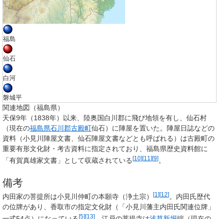
福島
仙石
白河
磐城平
関連地図（福島県）
天保9年（1838年）以来、陸奥国白川郡に飛び地領を有し、仙石村
（現在の
福島県
石川郡
古殿町
仙石）に陣屋を置いた。陣屋日誌などの
資料（小見川陣屋文書、仙石陣屋文書などとも呼ばれる）は古殿町の
重要有形文化財・考古資料に指定されており、福島県歴史資料館に
[
10
]
[
11
]
[
9
]
「有賀真雄家文書」として収蔵されている
。
備考
[
1
]
[
12
]
内田家の菩提所は小見川仲町の本願寺（浄土宗）
。内田氏歴代
の位牌があり、香取市の指定文化財（「小見川藩主内田氏関連位牌」
[
5
]
[
13
]
一式54点）になっている
。江戸の菩提寺は
浅草
新堀
端（現在の