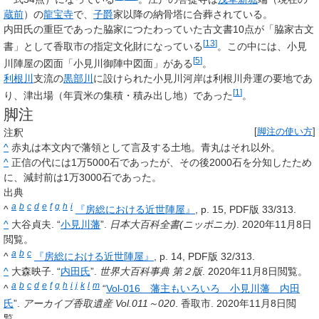
蔵前
）の
龍宝寺
で、
子爵
家以降の納骨塔に合葬されている。
内田氏の重臣であった脇家につたわっていた古文書10点が「脇家古文
[
13
]
書」として香取市の指定文化財になっている
。この中には、小見
[
5
]
川陣屋の図面「小見川御陣中図面」がある
。
利根川
支流の
黒部川
に設けられた小見川河岸は利根川舟運の要地であ
[
1
]
り、津出場（年貢米の集積・積み出し地）であった
。
脚注
注釈
[
脚注の使い方
]
^
赤丸は本文内で藩領として言及する土地。青丸はそれ以外。
^
正信の代には1万5000石であったが、その後2000石を分知したため
に、減封前は1万3000石であった。
出典
a
b
c
d
e
f
g
h
i
^
『房総における近世陣屋』
, p. 15, PDF版 33/313.
^
大谷貞夫. “
小見川藩
”.
日本大百科全書(ニッポニカ)
. 2020年11月8日
閲覧。
a
b
c
^
『房総における近世陣屋』
, p. 14, PDF版 32/313.
^
大森映子. “
内田氏
”.
世界大百科事典 第２版
. 2020年11月8日閲覧。
a
b
c
d
e
f
g
h
i
j
k
l
m
^
“
Vol-016 藩主もいろいろ 小見川藩 内田
氏
”.
アーカイブ香取遺産 Vol.011～020
. 香取市. 2020年11月8日閲
覧。