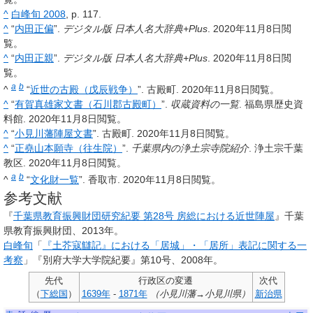
^
白峰旬 2008
, p. 117.
^
“
内田正偏
”.
デジタル版 日本人名大辞典+Plus
. 2020年11月8日閲
覧。
^
“
内田正親
”.
デジタル版 日本人名大辞典+Plus
. 2020年11月8日閲
覧。
a
b
^
“
近世の古殿（戊辰戦争）
”. 古殿町. 2020年11月8日閲覧。
^
“
有賀真雄家文書（石川郡古殿町）
”.
収蔵資料の一覧
. 福島県歴史資
料館. 2020年11月8日閲覧。
^
“
小見川藩陣屋文書
”. 古殿町. 2020年11月8日閲覧。
^
“
正堯山本願寺（往生院）
”.
千葉県内の浄土宗寺院紹介
. 浄土宗千葉
教区. 2020年11月8日閲覧。
a
b
^
“
文化財一覧
”. 香取市. 2020年11月8日閲覧。
参考文献
『
千葉県教育振興財団研究紀要 第28号 房総における近世陣屋
』千葉
県教育振興財団、2013年
。
白峰旬
「
『土芥寇讎記』における「居城」・「居所」表記に関する一
考察
」『別府大学大学院紀要』第10号、2008年
。
先代
行政区の変遷
次代
（
下総国
）
1639年
-
1871年
（小見川藩→小見川県）
新治県