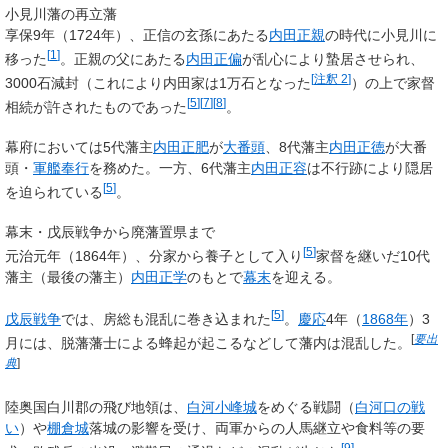
小見川藩の再立藩
享保9年（1724年）、正信の玄孫にあたる
内田正親
の時代に小見川に
[
1
]
移った
。正親の父にあたる
内田正偏
が乱心により蟄居させられ、
[
注釈 2
]
3000石減封（これにより内田家は1万石となった
）の上で家督
[
5
]
[
7
]
[
8
]
相続が許されたものであった
。
幕府においては5代藩主
内田正肥
が
大番頭
、8代藩主
内田正徳
が大番
頭・
軍艦奉行
を務めた。一方、6代藩主
内田正容
は不行跡により隠居
[
5
]
を迫られている
。
幕末・戊辰戦争から廃藩置県まで
[
5
]
元治元年（1864年）、分家から養子として入り
家督を継いだ10代
藩主（最後の藩主）
内田正学
のもとで
幕末
を迎える。
[
5
]
戊辰戦争
では、房総も混乱に巻き込まれた
。
慶応
4年（
1868年
）3
[
要出
月には、脱藩藩士による蜂起が起こるなどして藩内は混乱した。
典
]
陸奥国白川郡の飛び地領は、
白河小峰城
をめぐる戦闘（
白河口の戦
い
）や
棚倉城
落城の影響を受け、両軍からの人馬継立や食料等の要
[
9
]