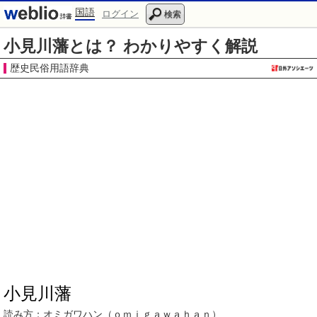
国語
ログイン
検索
小見川藩とは？ わかりやすく解説
歴史民俗用語辞典
小見川藩
読み方：
オミガワハン
（ｏｍｉｇａｗａｈａｎ）