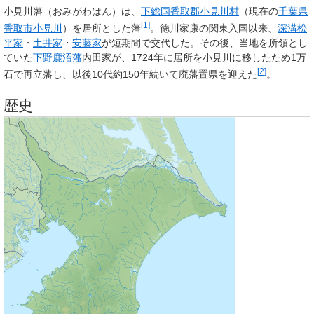
小見川藩
（おみがわはん）は、
下総国
香取郡
小見川村
（現在の
千葉県
[
1
]
香取市
小見川
）を居所とした藩
。徳川家康の関東入国以来、
深溝松
平家
・
土井家
・
安藤家
が短期間で交代した。その後、当地を所領とし
ていた
下野
鹿沼藩
内田家が、1724年に居所を小見川に移したため1万
[
2
]
石で再立藩し、以後10代約150年続いて廃藩置県を迎えた
。
歴史