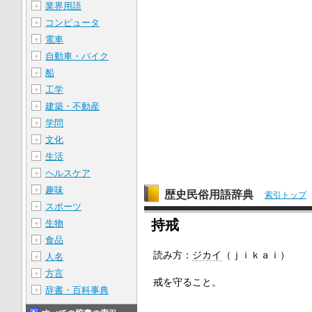
業界用語
＋
コンピュータ
＋
電車
＋
自動車・バイク
＋
船
＋
工学
＋
建築・不動産
＋
学問
＋
文化
＋
生活
＋
ヘルスケア
＋
趣味
＋
歴史民俗用語辞典
索引トップ
スポーツ
＋
持戒
生物
＋
食品
＋
読み方：
ジカイ
（ｊｉｋａｉ）
人名
＋
方言
＋
戒を守ること。
辞書・百科事典
＋