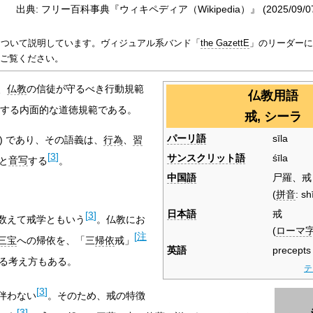
出典: フリー百科事典『ウィキペディア（Wikipedia）』 (2025/09/07 0
について説明しています。ヴィジュアル系バンド「
the GazettE
」のリーダーに
ご覧ください。
、
仏教
の信徒が守るべき行動規範
仏教用語
する内面的な道徳規範である。
戒, シーラ
パーリ語
sīla
ーラ) であり、その語義は、
行為
、
習
[
3
]
サンスクリット語
śīla
と
音写
する
。
中国語
尸羅、戒
(
拼音
:
sh
日本語
戒
[
3
]
数えて戒学ともいう
。仏教にお
(
ローマ
[
注
三宝
への帰依を、「三
帰依
戒」
英語
precepts
る考え方もある。
テ
[
3
]
伴わない
。そのため、戒の特徴
[
3
]