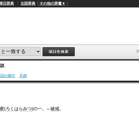
韓日辞典
古語辞典
その他の辞書▼
解説
用語の索引
凡例
L
/
o
a
d
e
d
蜜
(
ろくはらみつ
)の一。⇔
破戒
。
:
4
1
.
2
1
%