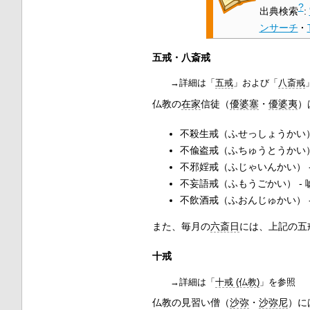
?
出典検索
:
ンサーチ
·
五戒・八斎戒
→詳細は「
五戒
」および「
八斎戒
仏教の
在家
信徒（
優婆塞
・
優婆夷
）
不殺生戒（ふせっしょうかい）
不偸盗戒（ふちゅうとうかい）
不邪婬戒（ふじゃいんかい） 
不妄語戒（ふもうごかい） -
不飲酒戒（ふおんじゅかい） 
また、毎月の
六斎日
には、上記の五
十戒
→詳細は「
十戒 (仏教)
」を参照
仏教の見習い僧（
沙弥
・
沙弥尼
）に