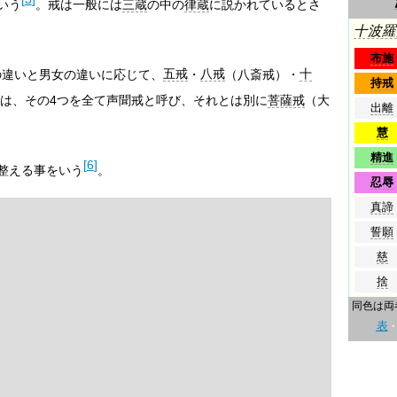
いう
。戒は一般には
三蔵
の中の
律蔵
に説かれているとさ
十波羅
布施
の違いと男女の違いに応じて、
五戒
・
八戒
（八斎戒）・
十
持戒
は、その4つを全て声聞戒と呼び、それとは別に
菩薩戒
（大
出離
慧
精進
[
6
]
整える事をいう
。
忍辱
真諦
誓願
慈
捨
同色は両
表