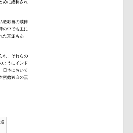
とめに総称され
仏教独自の戒律
律の中でも主に
れた宗派もあ
られ、それらの
のようにインド
、日本において
本
密教
独自の
三
追