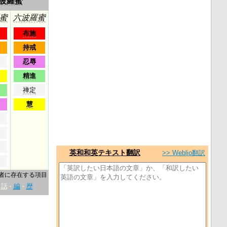
波羅蜜
蜜
六波羅蜜
布施
持戒
忍辱
精進
禅定
慧
英和和英テキスト翻訳
>> Weblio翻訳
者に存在する項目
話
編
歴