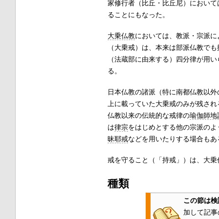
家修行者（比丘・比丘尼）において
ることにもなった。
大乗仏教
においては、教派・宗派に
（大乗戒）は、本来は部派仏教でも
（法蔵部に由来する）四分律が用い
る。
日本仏教の諸派（特に南都仏教以外
上に載っていた大乗戒のみが残され
仏教以来の伝統的な戒律の
瑜伽師地
は
律宗
をはじめとする他の宗派のよ
昧耶戒
などを用いたりする場合もあ
戒を守ること（「持戒」）は、大乗
種類
この節は検
加して記事