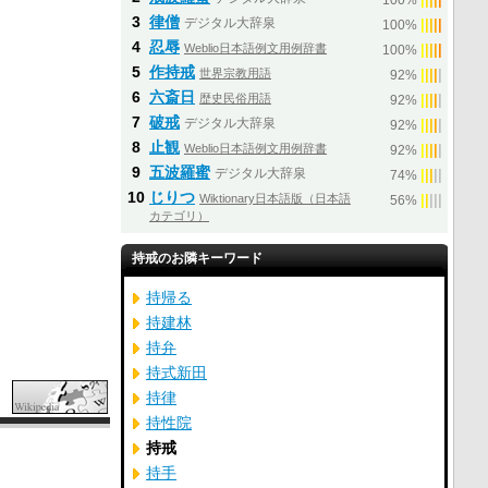
100%
3
律僧
デジタル大辞泉
|
|
|
|
|
100%
4
忍辱
Weblio日本語例文用例辞書
|
|
|
|
|
100%
5
作持戒
世界宗教用語
|
|
|
|
|
92%
6
六斎日
歴史民俗用語
|
|
|
|
|
92%
7
破戒
デジタル大辞泉
|
|
|
|
|
92%
8
止観
Weblio日本語例文用例辞書
|
|
|
|
|
92%
9
五波羅蜜
デジタル大辞泉
|
|
|
|
|
74%
10
じりつ
Wiktionary日本語版（日本語
|
|
|
|
|
56%
カテゴリ）
持戒のお隣キーワード
持帰る
持建林
持弁
持式新田
持律
持性院
持戒
持手