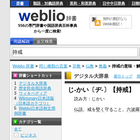
辞書
類語・対義語辞典
英和・和英辞典
日中中日辞典
日韓
無料の翻訳なら
Weblio翻訳！
556の専門辞書や国語辞典百科事典
から一度に検索!
Weblio 辞書
>
同じ種類の言葉
>
宗教
>
仏教
>
教義
>
持戒
の意味・
辞書ショートカット
デジタル大辞泉
索引トップ
1
デジタル大辞泉
U
2
歴史民俗用語辞典
じ‐かい〔ヂ‐〕【持戒】
n
3
ウィキペディア
m
4
Wiktionary日本語版
読み方：じかい
u
（日本語カテゴリ）
t
e
5
Weblio日本語例文用
仏語
。戒を
堅く
守ること。
六波羅
例辞書
カテゴリ一覧
全て
ビジネス
＋