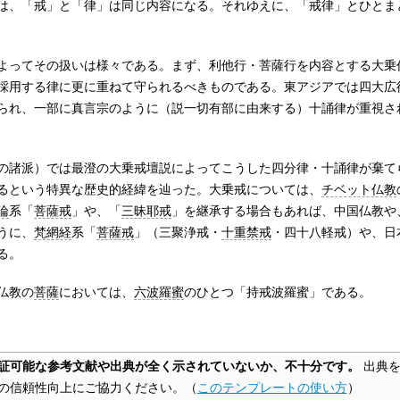
は、「戒」と「律」は同じ内容になる。それゆえに、「戒律」とひとま
よってその扱いは様々である。まず、利他行・菩薩行を内容とする大乗
採用する律に更に重ねて守られるべきものである。東アジアでは四大広
られ、一部に真言宗のように（説一切有部に由来する）十誦律が重視さ
の諸派）では最澄の大乗戒壇説によってこうした四分律・十誦律が棄て
るという特異な歴史的経緯を辿った。大乗戒については、
チベット仏教
論
系「
菩薩戒
」や、「
三昧耶戒
」を継承する場合もあれば、中国仏教や
うに、
梵網経
系「
菩薩戒
」（三聚浄戒・
十重禁戒
・四十八軽戒）や、日
る。
仏教の
菩薩
においては、
六波羅蜜
のひとつ「持戒波羅蜜」である。
証可能な参考文献や出典が全く示されていないか、不十分です。
出典を
の信頼性向上にご協力ください。
（
このテンプレートの使い方
）