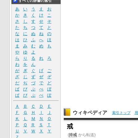
すべての辞書の索引
あ
い
う
え
お
か
き
く
け
こ
さ
し
す
せ
そ
た
ち
つ
て
と
な
に
ぬ
ね
の
は
ひ
ふ
へ
ほ
ま
み
む
め
も
や
ゆ
よ
ら
り
る
れ
ろ
わ
を
ん
が
ぎ
ぐ
げ
ご
ざ
じ
ず
ぜ
ぞ
だ
ぢ
づ
で
ど
ば
び
ぶ
べ
ぼ
ぱ
ぴ
ぷ
ぺ
ぽ
Ａ
Ｂ
Ｃ
Ｄ
Ｅ
ウィキペディア
Ｆ
Ｇ
Ｈ
Ｉ
Ｊ
索引トップ
Ｋ
Ｌ
Ｍ
Ｎ
Ｏ
Ｐ
Ｑ
Ｒ
Ｓ
Ｔ
戒
Ｕ
Ｖ
Ｗ
Ｘ
Ｙ
(
持戒
から転送)
Ｚ