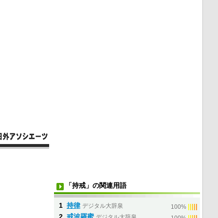
「持戒」の関連用語
1
持律
デジタル大辞泉
|
|
|
|
|
100%
2
戒波羅蜜
デジタル大辞泉
|
|
|
|
|