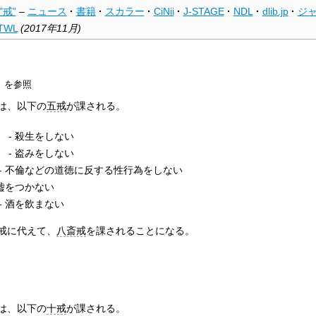
"戒"
–
ニュース
·
書籍
·
スカラー
·
CiNii
·
J-STAGE
·
NDL
·
dlib.jp
·
ジ
TWL
(
2017年11月
)
」を参照
は、以下の
五戒
が課される。
 - 殺生をしない
 - 盗みをしない
- 不倫などの道徳に反する性行為をしない
 嘘をつかない
- 酒を飲まない
戒に代えて、
八斎戒
を課されることになる。
は、以下の
十戒
が課される。