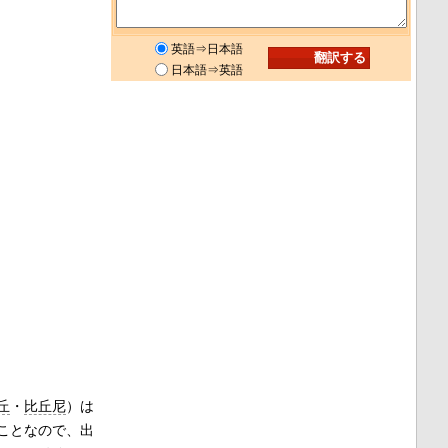
英語⇒日本語
日本語⇒英語
丘
・
比丘尼
）は
ことなので、出