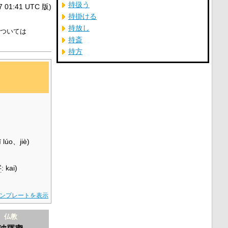
持扱う
1:41 UTC 版)
持掛ける
持放し
ついては
持斎
持方
ī lúo、jiè
)
字
:
kai
)
ンプレートを表示
仏教