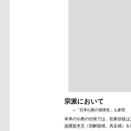
宗派において
→「
日本仏教の戒律史
」も参照
本来の仏教の伝統では、
在家
信徒は
波羅提木叉
（別解脱戒、具足戒）を