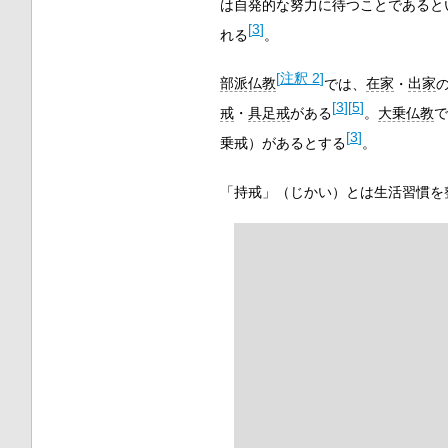
は自発的な努力に待つことであると
[
3
]
れる
。
[
注釈 2
]
部派仏教
では、
在家
・
出家
[
3
]
[
5
]
戒
・
具足戒
がある
。
大乗仏教
で
[
3
]
乗戒）があるとする
。
「持戒」（じかい）とは生活習慣を