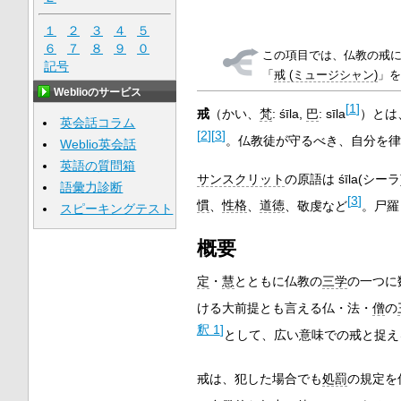
１
２
３
４
５
６
７
８
９
０
この項目では、仏教の戒
記号
「
戒 (ミュージシャン)
」を
Weblioのサービス
[
1
]
戒
（かい、
梵
:
śīla
,
巴
:
sīla
）とは
英会話コラム
[
2
]
[
3
]
。仏教徒が守るべき、自分を律
Weblio英会話
英語の質問箱
サンスクリット
の原語は śīla(シ
語彙力診断
[
3
]
慣
、
性格
、
道徳
、敬虔など
。尸羅
スピーキングテスト
概要
定
・
慧
とともに仏教の
三学
の一つに
ける大前提とも言える仏・法・
僧
の
釈 1
]
として、広い意味での戒と捉え
戒は、犯した場合でも
処罰
の規定を