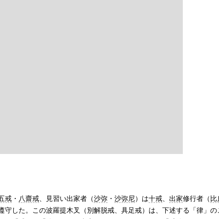
五戒
・
八齋戒
、見習い出家者（
沙弥
・
沙弥尼
）は
十戒
、
出家
修行者（
比
遵守した。この波羅提木叉（別解脱戒、具足戒）は、下述する「律」の