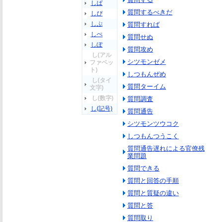
しぱ
質問するべきだ
しぴ
しぷ
質問すれば
しぺ
質問せぬ
しぽ
質問攻め
し(アル
シツモンゼメ
ファベッ
ト)
しつもんぜめ
し(タイ
質問ターイム
文字)
し(数字)
質問調査
し(記号)
質問通告
シツモンツウコク
しつもんつうこく
質問通告遅れによる官僚残
業問題
質問できる
質問と回答の手順
質問と質疑の違い
質問と答
質問取り