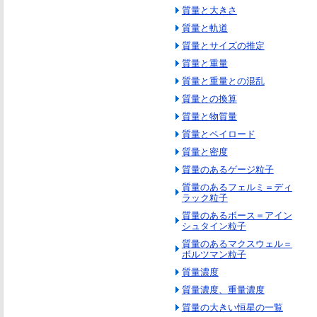
質量と大きさ
質量と軌道
質量とサイズの推定
質量と重量
質量と重量との混乱
質量との換算
質量と物質量
質量とペイロード
質量と密度
質量のあるゲージ粒子
質量のあるフェルミ＝ディ
ラック粒子
質量のあるボース＝アイン
シュタイン粒子
質量のあるマクスウェル＝
ボルツマン粒子
質量濃度
質量濃度、重量濃度
質量の大きい恒星の一覧