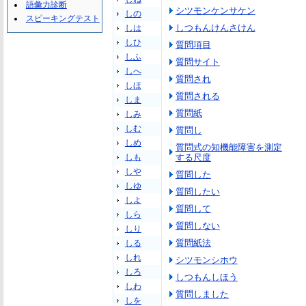
語彙力診断
シツモンケンサケン
しの
スピーキングテスト
しつもんけんさけん
しは
しひ
質問項目
しふ
質問サイト
しへ
質問され
しほ
質問される
しま
質問紙
しみ
しむ
質問し
しめ
質問式の知機能障害を測定
しも
する尺度
しや
質問した
しゆ
質問したい
しよ
質問して
しら
質問しない
しり
質問紙法
しる
しれ
シツモンシホウ
しろ
しつもんしほう
しわ
質問しました
しを