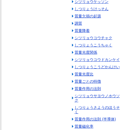
シツリョウケッソン
しつりょうけっそん
質量欠損の起源
調質
質量降着
シツリョウコウチャク
しつりょうこうちゃく
質量光度関係
シツリョウコウドカンケイ
しつりょうこうどかんけい
質量光度比
質量ごとの特徴
質量作用の法則
シツリョウサヨウノホウソ
ク
しつりょうさようのほうそ
く
質量作用の法則 (半導体)
質量磁化率