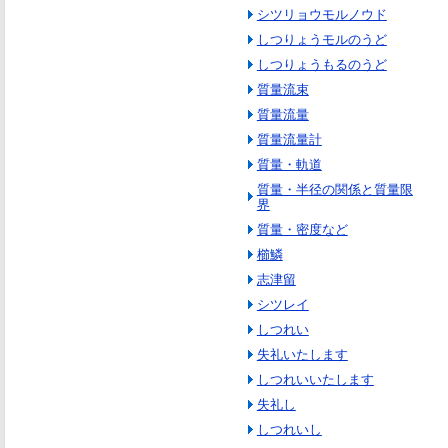
シツリョウモルノウド
しつりょうモルのうど
しつりょうもるのうど
質量流束
質量流量
質量流量計
質量・軌道
質量・半径の関係と質量限
界
質量・密度など
櫛鱗
志津留
シツレイ
しつれい
失礼いたします
しつれいいたします
失礼し
しつれいし