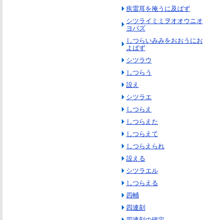
疾雷耳を掩うに及ばず
シツライミミヲオオウニオ
ヨバズ
しつらいみみをおおうにお
よばず
シツラウ
しつらう
設え
シツラエ
しつらえ
しつらえた
しつらえて
しつらえられ
設える
シツラエル
しつらえる
四輔
四連刻
四連刻の確定