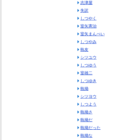
志津屋
失訳
しつやく
室矢憲治
室矢まんぺい
しつやみ
執友
シツユウ
しつゆう
室雄二
しつゆき
執拗
シツヨウ
しつよう
執拗さ
執拗だ
執拗だった
執拗な