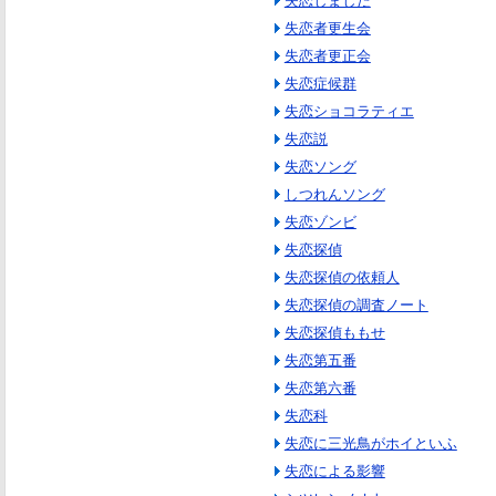
失恋しました
失恋者更生会
失恋者更正会
失恋症候群
失恋ショコラティエ
失恋説
失恋ソング
しつれんソング
失恋ゾンビ
失恋探偵
失恋探偵の依頼人
失恋探偵の調査ノート
失恋探偵ももせ
失恋第五番
失恋第六番
失恋科
失恋に三光鳥がホイといふ
失恋による影響