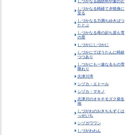
しづかなる国防色や麦の芒
しづかなる時経て夕焼身に
至る
しづかなる力満ちゆきばつ
たとぶ
しづかなる母の起ち居も雪
の景
しづかにしづかに
しづかにてぼうたんに時経
つつあり
しづかにも一途なるもの雪
降れり
志津川湾
シヅカ・エトール
シヅカ・マキノ
志津川のオキチモズク発生
地
しづがわのおきちもずくは
っせいち
シヅガワワン
しづがわわん