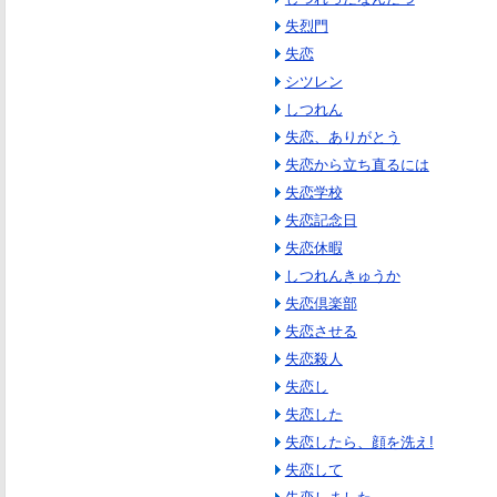
失烈門
失恋
シツレン
しつれん
失恋、ありがとう
失恋から立ち直るには
失恋学校
失恋記念日
失恋休暇
しつれんきゅうか
失恋倶楽部
失恋させる
失恋殺人
失恋し
失恋した
失恋したら、顔を洗え!
失恋して