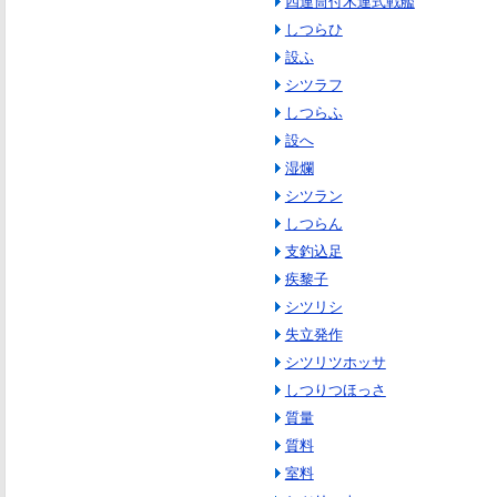
四連筒付木連式戦艦
しつらひ
設ふ
シツラフ
しつらふ
設へ
湿爛
シツラン
しつらん
支釣込足
疾黎子
シツリシ
失立発作
シツリツホッサ
しつりつほっさ
質量
質料
室料