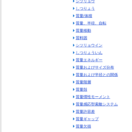
シツリョウ
しつりょう
質量/体積
質量、半径、自転
質量移動
質料因
シツリョウイン
しつりょういん
質量エネルギー
質量およびサイズ分布
質量および半径との関係
質量階層
質量殻
質量慣性モーメント
質量感応型索敵システム
質量許容差
質量ギャップ
質量欠損