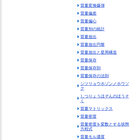
質量変換爆弾
質量偏差
質量偏心
質量別の統計
質量放出
質量放出円盤
質量放出と星周構造
質量保存
質量保存則
質量保存の法則
シツリョウホゾンノホウソ
ク
しつりょうほぞんのほうそ
く
質量マトリックス
質量密度
質量密度を変数とする状態
方程式
質量モル濃度