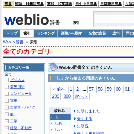
辞書
類語・対義語辞典
英和・和英辞典
日中中日辞典
日韓韓日辞典
古語
索引
トップ
索引
ランキング
画像から探す
名文の言葉
成句
同じ
Weblio 辞書
＞ 索引
全てのカテゴリ
Weblio辞書全て のさくいん
カテゴリ一覧
全て
「し」から始まる用語のさくいん
ビジネス
＋
業界用語
＋
...
.
＜前へ
1
2
57
58
59
60
61
コンピュータ
＋
299
300
次へ＞
電車
＋
自動車・バイク
＋
絞込み
失明しました
船
＋
し
失明する
工学
＋
しあ
失明説
建築・不動産
＋
しい
失明と視覚障害