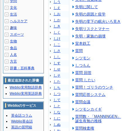
学問
＋
しう
失明に関して
文化
しえ
＋
しお
失明の原因と疫学
生活
＋
しか
ヘルスケア
失明の零下の眠火いろ見き
＋
しき
趣味
＋
失明リスクとマナー
しく
スポーツ
＋
失明・家族の崩壊
しけ
生物
＋
室本鉄工
しこ
食品
＋
質問
しさ
人名
＋
しし
シツモン
方言
＋
しす
しつもん
辞書・百科事典
＋
しせ
質問 回答
しそ
質問 したい
最近追加された辞書
した
質問！ゴリラのウンチ
Weblio実用類語辞典
しち
Weblio実用英語辞典
しつ
質問応答システム
して
質問会議
Weblioのサービス
しと
シツモンカイギ
しな
英会話コラム
質問数・「MANNINGEN」
しに
誕生有無の推移
Weblio英会話
しぬ
英語の質問箱
質問検査権
しね