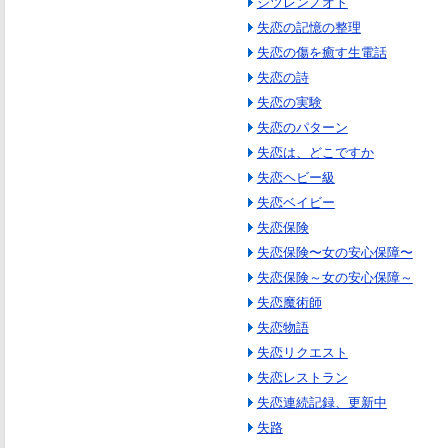
シツレンノオト
失恋の記憶の整理
失恋の傷を癒す生電話
失恋の詩
失恋の実験
失恋のパターン
失恋は、どこですか
失恋ヘビー級
失恋ベイビー
失恋保険
失恋保険〜女の安心保障〜
失恋保険～女の安心保障～
失恋魔術師
失恋物語
失恋リクエスト
失恋レストラン
失恋連続記録、更新中
失路