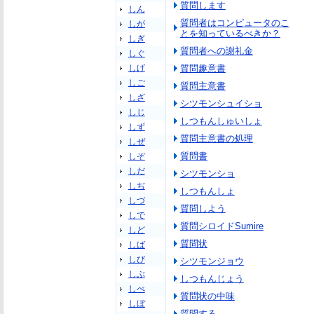
質問します
しん
質問者はコンピュータのこ
しが
とを知っているべきか？
しぎ
質問者への謝礼金
しぐ
しげ
質問趣意書
しご
質問主意書
しざ
シツモンシュイショ
しじ
しつもんしゅいしょ
しず
質問主意書の処理
しぜ
質問書
しぞ
しだ
シツモンショ
しぢ
しつもんしょ
しづ
質問しよう
しで
質問シロイドSumire
しど
質問状
しば
しび
シツモンジョウ
しぶ
しつもんじょう
しべ
質問状の中味
しぼ
質問する