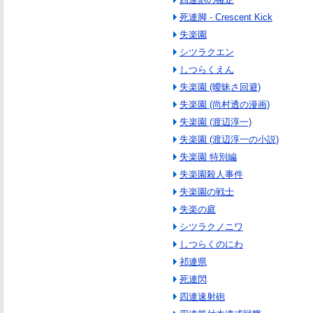
死連脚 - Crescent Kick
失楽園
シツラクエン
しつらくえん
失楽園 (曖昧さ回避)
失楽園 (尚村透の漫画)
失楽園 (渡辺淳一)
失楽園 (渡辺淳一の小説)
失楽園 特別編
失楽園殺人事件
失楽園の戦士
失楽の庭
シツラクノニワ
しつらくのにわ
祁連県
死連閃
四連速射砲