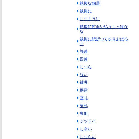
執拗な幽霊
執拗に
しつように
執拗に虻追い払うしっぽか
な
執拗に紙折つてをりおぼろ
月
祁連
四連
しつら
設い
補理
疾雷
室礼
失礼
失例
シツライ
し辛い
しつらい