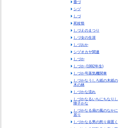
垂づ
シヅ
しづ
死杖祭
しづえのまつり
しづ女の生涯
しづおか
シヅオカヤ関連
しづか
しづか (1992年生)
しづか号蒸気機関車
しづかなうしろ紙の木紙の
木の林
しづかな流れ
しづかなるいちにちなりし
障子かな
しづかなる扇の風のなかに
居り
しづかなる男の怒り扇置く