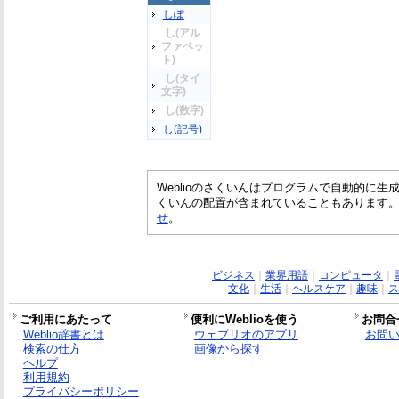
しぽ
し(アル
ファベッ
ト)
し(タイ
文字)
し(数字)
し(記号)
Weblioのさくいんはプログラムで自動的に
くいんの配置が含まれていることもあります
せ
。
ビジネス
｜
業界用語
｜
コンピュータ
｜
文化
｜
生活
｜
ヘルスケア
｜
趣味
｜
ス
ご利用にあたって
便利にWeblioを使う
お問合
Weblio辞書とは
ウェブリオのアプリ
お問
検索の仕方
画像から探す
ヘルプ
利用規約
プライバシーポリシー