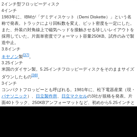
2インチ型フロッピーディスク
4インチ
1983年に、IBMが「デミディスケット（Demi Diskette）」という名
称で発表。トラックにより回転数を変え、ビット密度を一定にした。
また、外装の対角線上で磁気ヘッドを接触させる珍しいレイアウトを
採用していた。片面単密度でフォーマット容量250KB。試作のみで製
造中止。
3.8インチ
[
37
]
キヤノン
製
。
3.25インチ
米国のダイサン製。5.25インチフロッピーディスクをそのままサイズ
[
38
]
ダウンしたもの
。
3インチ
コンパクトフロッピーとも呼ばれる。1981年に、松下電器産業（現・
パナソニック
）、
日立製作所
、
日立マクセル
の3社が規格を発表。片
面40トラック、250KBアンフォーマットなど、初めから5.25インチと
互換が取れるように設計されていた。3社を中心に、日本でフロッピ
ーディスクの標準化を進めたが、Macintosh、IBM PCが3.5インチを
採用し、廃れていった。3.5インチフロッピーディスクより厚い長方
形のケースに入ったもので、ケースの内側に読み取り部分のシャッタ
ーがある。実際に各社から発売されたメディアは両面を使うことがで