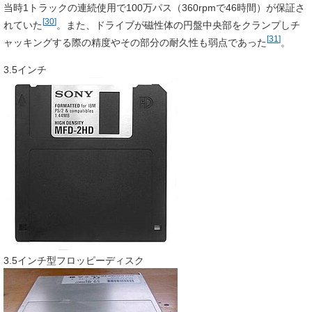
当時1トラックの連続使用で100万パス（360rpmで46時間）が保証さ
[
30
]
れていた
。また、ドライブが磁性体の円盤中央部をクランプしチ
[
31
]
ャッキングする際の精度やその部分の耐久性も弱点であった
。
3.5インチ
3.5インチ型フロッピーディスク