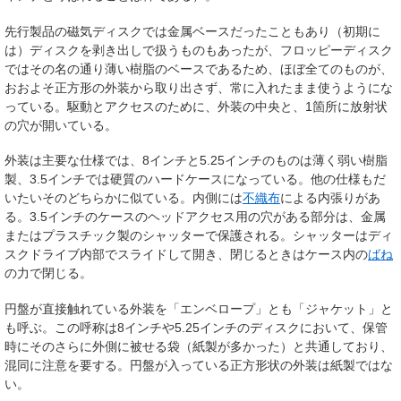
先行製品の磁気ディスクでは金属ベースだったこともあり（初期に
は）ディスクを剥き出しで扱うものもあったが、フロッピーディスク
ではその名の通り薄い樹脂のベースであるため、ほぼ全てのものが、
おおよそ正方形の外装から取り出さず、常に入れたまま使うようにな
っている。駆動とアクセスのために、外装の中央と、1箇所に放射状
の穴が開いている。
外装は主要な仕様では、8インチと5.25インチのものは薄く弱い樹脂
製、3.5インチでは硬質のハードケースになっている。他の仕様もだ
いたいそのどちらかに似ている。内側には
不織布
による内張りがあ
る。3.5インチのケースのヘッドアクセス用の穴がある部分は、金属
またはプラスチック製のシャッターで保護される。シャッターはディ
スクドライブ内部でスライドして開き、閉じるときはケース内の
ばね
の力で閉じる。
円盤が直接触れている外装を「エンベロープ」とも「ジャケット」と
も呼ぶ。この呼称は8インチや5.25インチのディスクにおいて、保管
時にそのさらに外側に被せる袋（紙製が多かった）と共通しており、
混同に注意を要する。円盤が入っている正方形状の外装は紙製ではな
い。