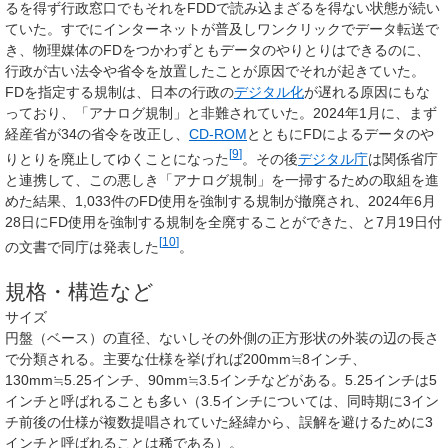
るを得ず行政窓口でもそれをFDDで読み込まざるを得ない状態が続い
ていた。すでにインターネットが普及しワンクリックでデータ転送で
き、物理媒体のFDをつかわずともデータのやりとりはできるのに、
行政が古い法令や省令を放置したことが原因でそれが起きていた。
FDを指定する規制は、日本の行政の
デジタル化
が遅れる原因にもな
っており、「アナログ規制」と非難されていた。2024年1月に、まず
経産省が34の省令を改正し、
CD-ROM
とともにFDによるデータのや
[
9
]
りとりを廃止してゆくことになった
。その後
デジタル庁
は関係省庁
と連携して、この悪しき「アナログ規制」を一掃するための取組を進
めた結果、1,033件のFD使用を強制する規制が撤廃され、2024年6月
28日にFD使用を強制する規制を全廃することができた、と7月19日付
[
10
]
の文書で同庁は発表した
。
規格・構造など
サイズ
円盤（ベース）の直径、ないしその外側の正方形状の外装の辺の長さ
で分類される。主要な仕様を挙げれば
200mm
≒
8インチ
、
130mm
≒
5.25インチ
、
90mm
≒
3.5インチ
などがある。5.25インチは
5
インチ
と呼ばれることも多い（3.5インチについては、同時期に3イン
チ前後の仕様が複数提唱されていた経緯から、誤解を避けるために3
インチと呼ばれることは稀である）。