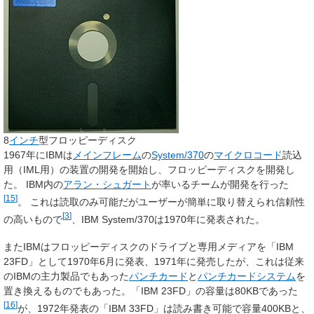
8
インチ
型フロッピーディスク
1967年にIBMは
メインフレーム
の
System/370
の
マイクロコード
読込
用（IML用）の装置の開発を開始し、フロッピーディスクを開発し
た。 IBM内の
アラン・シュガート
が率いるチームが開発を行った
[
15
]
。 これは読取のみ可能だがユーザーが簡単に取り替えられ信頼性
[
3
]
の高いもので
、IBM System/370は1970年に発表された。
またIBMはフロッピーディスクのドライブと専用メディアを「IBM
23FD」として1970年6月に発表、1971年に発売したが、これは従来
のIBMの主力製品でもあった
パンチカード
と
パンチカードシステム
を
置き換えるものでもあった。「IBM 23FD」の容量は80KBであった
[
16
]
が、1972年発表の「IBM 33FD」は読み書き可能で容量400KBと、