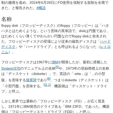
制の撤廃を進め、2024年6月28日にFD使用を強制する規制を全廃で
きた、と報告された。
#概説
名称
floppy disk（フロッピーディスク）のfloppy（フロッピー）は「ハタ
ハタとはためくような」という意味の英単語で、diskは円盤であり、
はためくくらい薄くてやわらかい円盤なのでfloppy diskと命名され
た。フロッピーディスクの登場により従来の磁気ディスクは「
ハード
ディスク
」や「ハードドライブ」とも呼ばれるようになった（
レトロ
ニム
）。
フロッピーディスクは1967年に
IBM
が開発したが、最初に搭載した
[
5
]
System/370
のマニュアル上の名称
や、1973年の登録商標上の名称
は「ディスケット（diskette）」で、英語の「-ette」は「...の小型
[
6
]
版」を意味する
接尾辞
であり
、つまりdiskette（ディスケット）は
[
注 1
]
「小型円盤」を意味する。
機器側は「ディスケット・ドライ
ブ」と呼ぶ。
しかし業界では通称の「フロッピーディスク（FD）」が広く普及
し、1971年にIBM発売のドライブ名も「IBM 23FD」であった。機器
側は「フロッピーディスク・ドライブ（FDD）」と呼ぶ。