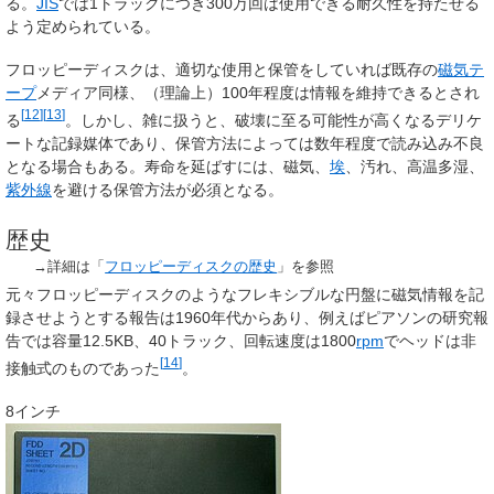
る。
JIS
では1トラックにつき300万回は使用できる耐久性を持たせる
よう定められている。
フロッピーディスクは、適切な使用と保管をしていれば既存の
磁気テ
ープ
メディア同様、（理論上）100年程度は情報を維持できるとされ
[
12
]
[
13
]
る
。しかし、雑に扱うと、破壊に至る可能性が高くなるデリケ
ートな記録媒体であり、保管方法によっては数年程度で読み込み不良
となる場合もある。寿命を延ばすには、磁気、
埃
、汚れ、高温多湿、
紫外線
を避ける保管方法が必須となる。
歴史
→詳細は「
フロッピーディスクの歴史
」を参照
元々フロッピーディスクのようなフレキシブルな円盤に磁気情報を記
録させようとする報告は1960年代からあり、例えばピアソンの研究報
告では容量12.5KB、40トラック、回転速度は1800
rpm
でヘッドは非
[
14
]
接触式のものであった
。
8インチ