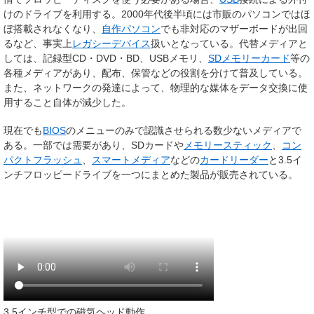
けのドライブを利用する。2000年代後半頃には市販のパソコンではほ
ぼ搭載されなくなり、
自作パソコン
でも非対応のマザーボードが出回
るなど、事実上
レガシーデバイス
扱いとなっている。代替メディアと
しては、記録型CD・DVD・BD、USBメモリ、
SDメモリーカード
等の
各種メディアがあり、配布、保管などの役割を分けて普及している。
また、ネットワークの発達によって、物理的な媒体をデータ交換に使
用すること自体が減少した。
現在でも
BIOS
のメニューのみで認識させられる数少ないメディアで
ある。一部では需要があり、SDカードや
メモリースティック
、
コン
パクトフラッシュ
、
スマートメディア
などの
カードリーダー
と3.5イ
ンチフロッピードライブを一つにまとめた製品が販売されている。
3.5インチ型での磁気ヘッド動作