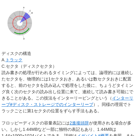
ディスクの構造
A.
トラック
C.セクタ（ディスクセクタ）
読み書きの処理が行われるタイミングによっては、論理的には連続し
たセクタを、物理的には1セクタおき、あるいは数セクタおきに配置
すると、前のセクタを読み込んで処理をした後に、ちょうどタイミン
グ良く次のセクタの読み出し位置に来て、連続して読み書き可能にで
きることがある。この技法をインターリービングという（
インターリ
ーブ#ディスク・ストレージでのインターリーブ
）。同様の理屈でト
ラックごとに第1セクタの位置をずらす手法もある。
フロッピーディスクの容量表記には
2進接頭辞
が使用される場合が多
い。しかし1.44MBなど一部に独特の表記もあり、1.44MBは
1.44×1000×1024バイトである。詳細は
メガバイト#概要
を参照。また