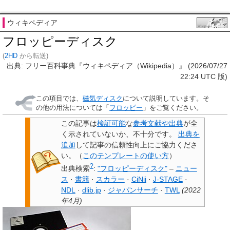
ウィキペディア
フロッピーディスク
(
2HD
から転送)
出典: フリー百科事典『ウィキペディア（Wikipedia）』 (2026/07/27
22:24 UTC 版)
この項目では、
磁気ディスク
について説明しています。そ
の他の用法については「
フロッピー
」をご覧ください。
この記事は
検証可能
な
参考文献や出典
が全
く示されていないか、不十分です。
出典を
追加
して記事の信頼性向上にご協力くださ
い。
（
このテンプレートの使い方
）
?
出典検索
:
"フロッピーディスク"
–
ニュー
ス
·
書籍
·
スカラー
·
CiNii
·
J-STAGE
·
NDL
·
dlib.jp
·
ジャパンサーチ
·
TWL
(
2022
年4月
)