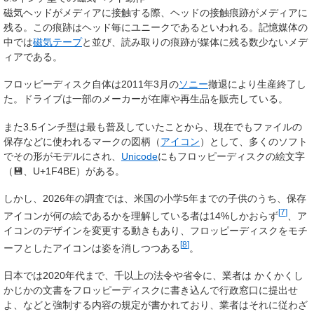
磁気ヘッドがメディアに接触する際、ヘッドの接触痕跡がメディアに
残る。この痕跡はヘッド毎にユニークであるといわれる。記憶媒体の
中では
磁気テープ
と並び、読み取りの痕跡が媒体に残る数少ないメデ
ィアである。
フロッピーディスク自体は2011年3月の
ソニー
撤退により生産終了し
た。ドライブは一部のメーカーが在庫や再生品を販売している。
また3.5インチ型は最も普及していたことから、現在でもファイルの
保存などに使われるマークの図柄（
アイコン
）として、多くのソフト
でその形がモデルにされ、
Unicode
にもフロッピーディスクの絵文字
（💾、U+1F4BE）がある。
しかし、2026年の調査では、米国の小学5年までの子供のうち、保存
[
7
]
アイコンが何の絵であるかを理解している者は14%しかおらず
、ア
イコンのデザインを変更する動きもあり、フロッピーディスクをモチ
[
8
]
ーフとしたアイコンは姿を消しつつある
。
日本では2020年代まで、千以上の法令や省令に、業者は かくかくし
かじかの文書をフロッピーディスクに書き込んで行政窓口に提出せ
よ、などと強制する内容の規定が書かれており、業者はそれに従わざ