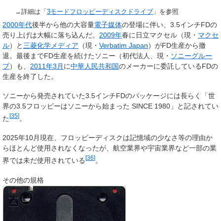
→詳細は「
3モードフロッピーディスクドライブ
」を参照
2000年代
後半から他の大容量
電子媒体
の登場に伴い、3.5インチFDの
売り上げは大幅に落ち込んだ。
2009年
春に日立マクセル（現・
マクセ
ル
）と
三菱化学メディア
（現・
Verbatim Japan
）がFD生産から撤
退。最後までFD生産を続けたソニー（初代法人、現・
ソニーグルー
プ
）も、
2011年
3月
に
中華人民共和国
のメーカーに委託しているFDの
生産を終了した。
ソニーから発売されていた3.5インチFDのパッケージには長らく「
世
界の3.5フロッピーはソニーから始まった SINCE 1980
」と記されてい
[
35
]
た
。
2025年10月現在、フロッピーディスクは記憶域の少なさ等の理由か
らほとんど使用されなくなったが、航空業界や宇宙業界など一部の業
[
36
]
界では未だ使用されている
。
その他の規格