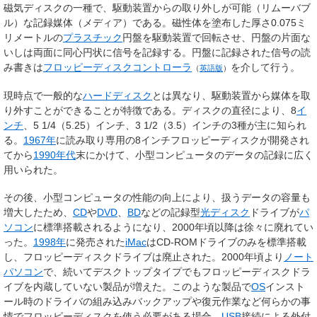
磁気ディスクの一種で、駆動装置からの取り外しが可能（リムーバブ
ル）な記録媒体（メディア）である。磁性体を塗布した厚さ0.075ミ
リメートルの
プラスチック
円盤を駆動装置で回転させ、円盤の片面な
いしは両面に同心円状に信号を記録する。円盤に記録された信号の読
み書きは
フロッピーディスクコントローラ
を介して行う。
（
英語版
）
現時点で一般的な
ハードディスク
とは異なり、駆動装置から媒体を取
り外すことができることが特徴である。ディスクの直径により、8
イ
ンチ
、5 1/4（5.25）インチ、3 1/2（3.5）インチの
3種が主に知られ
る。
1967年
に読み取り専用の8インチフロッピーディスクが開発され
てから
1990年代
末にかけて、小型コンピュータのデータの記録に広く
用いられた。
その後、小型コンピュータの性能の向上により、扱うデータの容量も
増大したため、
CD
や
DVD
、
BD
などの記録型
光ディスク
ドライブが
パ
ソコン
に標準搭載されるようになり、2000年頃以降は徐々に廃れてい
った。
1998年
に発売された
iMac
はCD-ROMドライブのみを標準搭載
し、フロッピーディスクドライブは廃止された。2000年頃より
ノート
パソコン
で、続いてデスクトップタイプでもフロッピーディスクドラ
イブを内蔵していない製品が増えた。このような製品で
OS
インスト
ール時のドライバの組み込みバックアップや復元作業など何らかの事
情でフロッピーディスクを使う必要がある場合、
USB
接続による外付