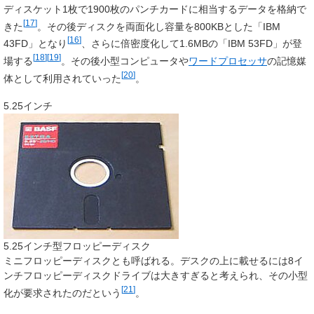
ディスケット1枚で1900枚のパンチカードに相当するデータを格納で
[
17
]
きた
。その後ディスクを両面化し容量を800KBとした「IBM
[
16
]
43FD」となり
、さらに倍密度化して1.6MBの「IBM 53FD」が登
[
18
]
[
19
]
場する
。その後小型コンピュータや
ワードプロセッサ
の記憶媒
[
20
]
体として利用されていった
。
5.25インチ
5.25インチ型フロッピーディスク
ミニフロッピーディスク
とも呼ばれる。デスクの上に載せるには8イ
ンチフロッピーディスクドライブは大きすぎると考えられ、その小型
[
21
]
化が要求されたのだという
。