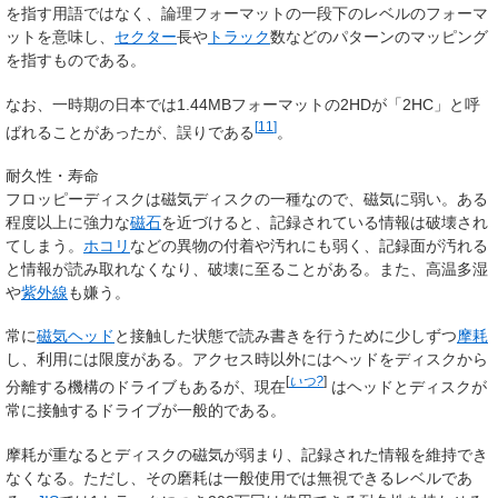
を指す用語ではなく、論理フォーマットの一段下のレベルのフォーマ
ットを意味し、
セクター
長や
トラック
数などのパターンのマッピング
を指すものである。
なお、一時期の日本では1.44MBフォーマットの2HDが「2HC」と呼
[
11
]
ばれることがあったが、誤りである
。
耐久性・寿命
フロッピーディスクは磁気ディスクの一種なので、磁気に弱い。ある
程度以上に強力な
磁石
を近づけると、記録されている情報は破壊され
てしまう。
ホコリ
などの異物の付着や汚れにも弱く、記録面が汚れる
と情報が読み取れなくなり、破壊に至ることがある。また、高温多湿
や
紫外線
も嫌う。
常に
磁気ヘッド
と接触した状態で読み書きを行うために少しずつ
摩耗
し、利用には限度がある。アクセス時以外にはヘッドをディスクから
[
いつ?
]
分離する機構のドライブもあるが、
現在
はヘッドとディスクが
常に接触するドライブが一般的である。
摩耗が重なるとディスクの磁気が弱まり、記録された情報を維持でき
なくなる。ただし、その磨耗は一般使用では無視できるレベルであ