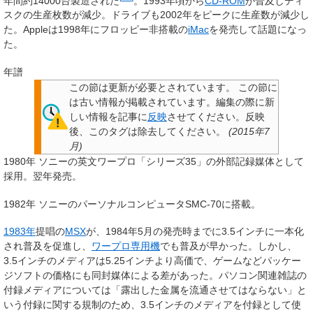
年間約14000台製造された
。1993年頃から
CD-ROM
が普及しディ
スクの生産枚数が減少。ドライブも2002年をピークに生産数が減少し
た。Appleは1998年にフロッピー非搭載の
iMac
を発売して話題になっ
た。
年譜
この節は更新が必要とされています。
この節に
は古い情報が掲載されています。編集の際に新
しい情報を記事に
反映
させてください。反映
後、このタグは除去してください。
(
2015年7
月
)
1980年 ソニーの英文ワープロ「シリーズ35」の外部記録媒体として
採用。翌年発売。
1982年 ソニーのパーソナルコンピュータSMC-70に搭載。
1983年
提唱の
MSX
が、1984年5月の発売時までに3.5インチに一本化
され普及を促進し、
ワープロ専用機
でも普及が早かった。しかし、
3.5インチのメディアは5.25インチより高価で、ゲームなどパッケー
ジソフトの価格にも同封媒体による差があった。パソコン関連雑誌の
付録メディアについては「露出した金属を流通させてはならない」と
いう付録に関する規制のため、3.5インチのメディアを付録として使