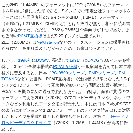
この2HD（1.44MB）のフォーマットは2DD（720KB）のフォーマッ
トを単純に2倍にした形である。5インチでの電電公社フォーマットを
ベースにした国産各社の3.5インチの2HD（1.2MB）フォーマット
（正確には1.21MBや1.23MBなど）とは互換性が無く、相互に読み書
きできなかった。ただし、PS/2やPS/55は企業向けが中心であり、ま
た当時の
PC/AT互換機
はまだ5.25インチが主流であり、
2ED（2.88MB）は
NeXTstation
などのワークステーションに採用され
た程度で、あまり普及しなかったため、影響は限られていた。
しかし、
1990年
に
DOS/V
が登場して
1991年
に
OADG
も3.5インチを推
奨し、3.5インチ標準搭載の
PC/AT互換機
が一般家庭を含めて日本で本
格的に普及すると、日本（
PC-9800シリーズ
、
FMRシリーズ
、
FM
TOWNS
など）と世界（PC/AT互換機）では両者で標準となった3.5イ
ンチの2HDフォーマットで互換性が無いという問題の影響が拡大し、
PC/AT互換機の普及の過程で混乱があった。当初は、両者に共通のフ
ォーマットである2DD（720KB）のフロッピーディスクや、ネットワ
ークなどを利用したデータ交換が行われた。中には日本IBMのPS/55Z
のようにオプションで1.2MBフォーマットのディスク読み出しに対応
したドライブを搭載可能とした機種も存在した。次第に、
3モードフ
ロッピーディスクドライブ
（720KB、1.2MB、1.44MB）が両者に普
及した。