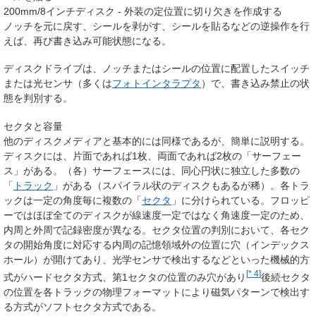
200mm/8インチディスク - 外装の定位置に切り欠きを作成する
ノッチを元に戻す、シールを剥がす、シールを貼るなどの逆操作を行
えば、再び書き込み可能状態になる。
ディスクドライブは、ノッチまたはシールの位置に配置したスイッチ
または光センサ（多くは
フォトインタラプタ
）で、書き込み禁止の状
態を判別する。
セクタと容量
他のディスクメディアと基本的には同様であるが、簡単に説明する。
ディスクには、片面であれば1枚、両面であれば2枚の「サーフェー
ス」がある。（各）サーフェースには、同心円状に独立した多数の
「
トラック
」がある（スパイラル状のディスクもあるが稀）。各トラ
ックは一定の角度毎に複数の「
セクタ
」に分けられている。フロッピ
ーではほぼ全てのディスクが線速度一定ではなく角速度一定のため、
内周と外周で記録密度が異なる。セクタ位置の判別において、各セク
タの開始角度に対応する内周の記憶領域外の位置に穴（インデックス
ホール）が開けてあり、光学センサで検出するなどといった機械的方
[
* 4
]
式がハードセクタ方式、第1セクタの位置のみ穴があり
後続セクタ
の位置を各トラックの物理フォーマットにより磁気パターンで検出す
る方式がソフトセクタ方式である。