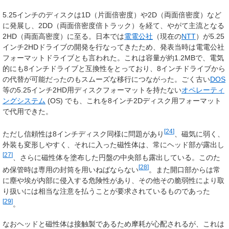
5.25インチのディスクは1D（片面倍密度）や2D（両面倍密度）など
に発展し、2DD（両面倍密度倍トラック）を経て、やがて主流となる
2HD（両面高密度）に至る。日本では
電電公社
（現在の
NTT
）が5.25
インチ2HDドライブの開発を行なってきたため、発表当時は
電電公社
フォーマット
ドライブとも言われた。これは容量が約1.2MBで、電気
的にも8インチドライブと互換性をとっており、8インチドライブから
の代替が可能だったのもスムーズな移行につながった。ごく古い
DOS
等の5.25インチ2HD用ディスクフォーマットを持たない
オペレーティ
ングシステム
(OS) でも、これを8インチ2Dディスク用フォーマット
で代用できた。
[
24
]
ただし信頼性は8インチディスク同様に問題があり
、磁気に弱く、
外装も変形しやすく、それに入った磁性体は、常にヘッド部が露出し
[
27
]
、さらに磁性体を塗布した円盤の中央部も露出している。このた
[
28
]
め保管時は専用の封筒を用いねばならない
。また開口部からは常
に塵や埃が内部に侵入する危険性があり、その他その脆弱性により取
り扱いには相当な注意を払うことが要求されているものであった
[
29
]
。
なおヘッドと磁性体は接触製であるため摩耗が心配されるが、これは