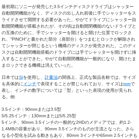
最初期にソニーが発売した3.5インチディスクドライブはシャッター
自動開閉機能がなく、ディスクの出し入れ前後に手でシャッターをス
ライドさせて開閉する必要があった。やがてドライブにシャッター自
動開閉機能が搭載されたが、その頃は自動開閉機能のないドライブと
の互換のために、手でシャッターを開けると開けた位置でロックさ
れ、"PINCH"と書かれた部分（肩部分）をつまむとロックが解除され
てシャッターが閉じるという機構のディスクが発売された。このディ
スクは自動開閉機能搭載のドライブには手でシャッターを開けずに挿
入することができた。やがて自動開閉機能が一般的になり、開けたま
まロックできる機構は消えていった。
日本では
SI
を使用し、
計量法
の関係上、正式な製品名称では、サイズ
を具体的に
インチ
で表現することが禁じられており、サイズは
mm
で
表し、インチの数字については「型」といった表現の使用が見られ
る。例:
3.5インチ：90mmまたは3.5型
5/5.25インチ：130mmまたは5/5.25型
5インチ、90mm 3.5インチの一般的な2HDのメディアでは、約1.2-
1.4MBの容量があり、90mm 3.5インチのものが主流となった。さら
なる小型化を試みる動きもあり、80mm 3インチや65mm 2.5インチも