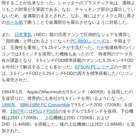
用することが出来なかった。シャッターのプラスチック化は、価格よ
りもこの対策が主要因である。なお、チャッキング部分は露出してい
ないため、金属製のままとされた。なお、後にはディスクと同じ厚さ
の
ボール紙
で囲うことで金属部分を露出させないように対処した。
また、
日本電気
（NEC）製の汎用マシンで圧倒的なシェアを獲得し
「国民機」と呼ばれるようになった
PC-9800シリーズ
は、中期まで
は、互換性を重視して5.25インチが主流だった。だが低価格帯のパソ
コンでは3.5インチを採用した機種もあったので、両者間のデータ共
有が課題となり、3.5インチFDD標準搭載のマシンに5.25インチFDD
を外付けて解決することも多かった。
EPSON PCシリーズ
の一部で
は、3.5インチFDDと5.25インチFDDの両方を標準搭載したパソコン
も発売された。
1984年1月、AppleのMacintoshが3.5インチ（400KB）を採用したの
を皮切りに、世界的にも各社が3.5インチを用いるようになった。
1986年
、
IBM
は
IBM PC Convertible
で3.5インチ2DD（720KB）を採
用。
1987年
には
PS/2
と
PS/55
の全モデルで3.5インチを採用。下位機
種は2DD（720KB）、上位機種は2DD（720KB）および
2HD（1.44MB）
を搭載した。後の上位機種には2ED（2.88MB）も追
加された。