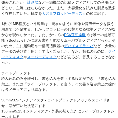
発表されたが、
計測器
など一部機器の記録メディアとしての利用にと
どまり、主流にはならなかった。また、大容量化を試みた製品も数多
く存在していた。概要を
大容量フロッピーディスク
の節に記す。
1枚で1MB程度という容量は、現在のように画像や音声データを扱う
用途では不足する。しかしフロッピーの代替となる標準メディアがな
かなか現れなかった。また、かつての
PC/AT互換機
では唯一の起動可
能（Bootable）かつ読み書き可能なリムーバブルメディアだった。そ
のため、主に起動用や一部周辺機器の
デバイスドライバ
など、少量の
データの受け渡し用として広く普及した。なお、類似のものに、
クイ
ックディスク
や
スーパーディスク
などがあるが、普及することはなか
った。
ライトプロテクト
読み込みのみを許可し、書き込みを禁止する設定ができ、「書き込み
禁止」または「ライトプロテクト」と言う。その書き込み禁止の操作
は各メディアにより異なる。
90mm/3.5インチディスク - ライトプロテクトノッチをスライドさ
せ、窓が空いた状態にする
130mm/5.25インチディスク - 外装の切り欠きにライトプロテクトシ
ールを貼る