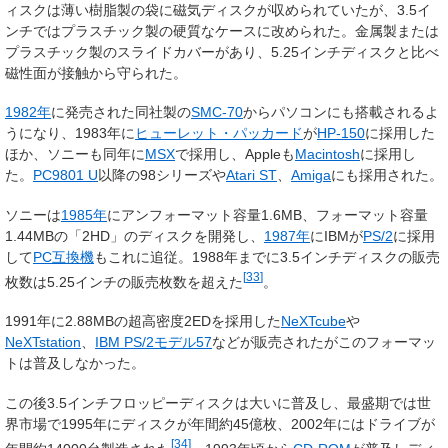
ィスクは薄い樹脂製の袋に磁気ディスクが収められていたが、3.5イ
ンチではプラスチック製の硬質なケースに改められた。金属製または
プラスチック製のスライドカバーがあり、5.25インチディスクと比べ
磁性面が接触から守られた。
1982年
に発売された同社製の
SMC-70
からパソコンにも搭載されるよ
うになり、1983年に
ヒューレット・パッカード
が
HP-150
に採用した
ほか、ソニーも同年に
MSX
で採用し、Appleも
Macintosh
に採用し
た。
PC9801 U
以降の98シリーズや
Atari ST
、
Amiga
にも採用された。
ソニーは
1985年
にアンフォーマット容量1.6MB、フォーマット容量
1.44MBの「2HD」のディスクを開発し、
1987年
にIBMが
PS/2
に採用
して
PC互換機
もこれに追従。1988年までに3.5インチディスクの販売
[
33
]
枚数は5.25インチの販売枚数を超えた
。
1991年に2.88MBの超高密度2EDを採用した
NeXTcube
や
NeXTstation
、
IBM PS/2モデル57
などが販売されたがこのフォーマッ
トは普及しなかった。
この後3.5インチフロッピーディスクは大いに普及し、最盛期では世
界市場で1995年にディスクが年間約45億枚、2002年にはドライブが
[
34
]