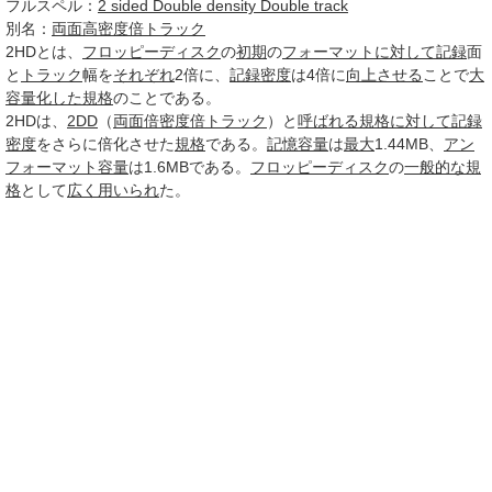
フルスペル：
2 sided Double density Double track
別名：
両面高密度倍トラック
2HD
とは、
フロッピーディスク
の
初期
の
フォーマット
に対して
記録
面
と
トラック
幅を
それぞれ
2倍に、
記録密度
は4倍に
向上させる
ことで
大
容量
化した
規格
のことである。
2HDは、
2DD
（
両面倍密度倍トラック
）と
呼ばれる
規格
に対して
記録
密度
をさらに倍化させた
規格
である。
記憶容量
は
最大
1.44MB、
アン
フォーマット容量
は1.6MBである。
フロッピーディスク
の
一般的な
規
格
として
広く
用いられ
た。