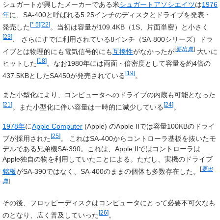
シュガートが興したメーカーである米
シュガートアソシエイツ
は
1976
年
に、SA-400と呼ばれる5.25インチのディスクとドライブを発表・
[
* 5
]
[
22
]
発売した
。当初は容量が109.4KB（1S、片面単密）と小さく
[
23
]
、
さらにすでに利用されている8インチ（SA-800シリーズ）ドラ
[
要出典
]
イブとは物理的にも電気信号的にも
互換性
がなかったが
大いに
[
18
]
ヒットした
。なお1980年には両面・倍密度として容量を約4倍の
[
19
]
437.5KBとしたSA450が発売されている
。
また小型化により、コンピュータへのドライブの内蔵も可能となった
[
21
]
[
24
]
。また小型化に伴い容量は一時的に減少している
。
1978年
に
Apple Computer
(Apple) のApple IIでは容量100KBのドライ
[
25
]
ブが採用された
。
これはSA-400からコントローラ基板を抜いたモ
デルである兄弟機SA-390。これは、Apple IIではコントローラは
Apple独自の物を利用していたことによる。ただし、実機のドライブ
[
要出
銘板
がSA-390ではなく、SA-400のままの個体も多数存在した。
典
]
その後、フロッピーディスクはコンピュータにとって必要不可欠なも
[
26
]
のとなり、広く普及していった
。