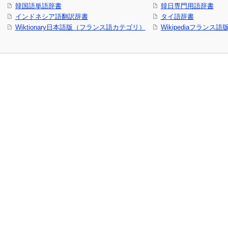
韓国語単語辞書
韓日専門用語辞書
インドネシア語翻訳辞書
タイ語辞書
Wiktionary日本語版（フランス語カテゴリ）
Wikipediaフランス語