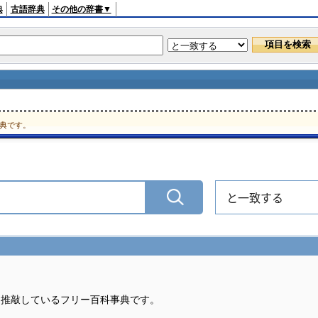
典
古語辞典
その他の辞書▼
典です。
と一致する
・推敲しているフリー百科事典です。