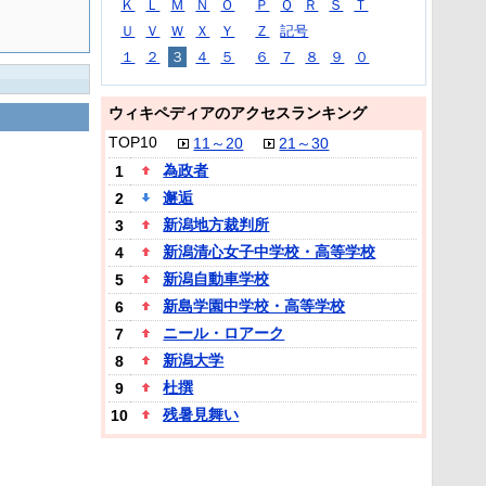
Ｋ
Ｌ
Ｍ
Ｎ
Ｏ
Ｐ
Ｑ
Ｒ
Ｓ
Ｔ
Ｕ
Ｖ
Ｗ
Ｘ
Ｙ
Ｚ
記号
１
２
３
４
５
６
７
８
９
０
ウィキペディアのアクセスランキング
TOP10
11～20
21～30
為政者
1
邂逅
2
新潟地方裁判所
3
新潟清心女子中学校・高等学校
4
新潟自動車学校
5
新島学園中学校・高等学校
6
ニール・ロアーク
7
新潟大学
8
杜撰
9
残暑見舞い
10