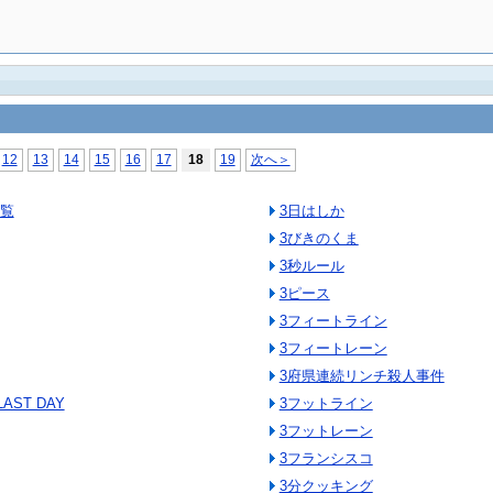
12
13
14
15
16
17
18
19
次へ＞
一覧
3日はしか
3びきのくま
3秒ルール
3ピース
3フィートライン
3フィートレーン
3府県連続リンチ殺人事件
AST DAY
3フットライン
3フットレーン
3フランシスコ
3分クッキング