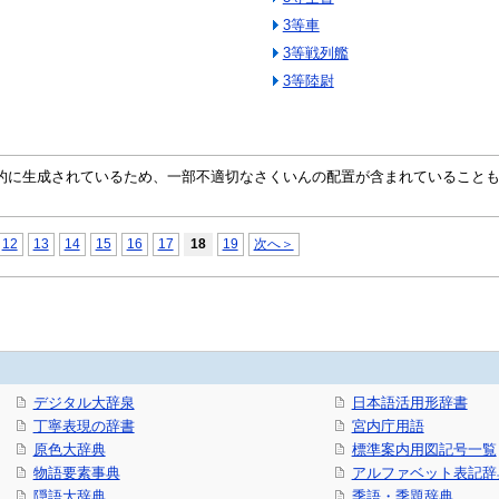
3等車
3等戦列艦
3等陸尉
自動的に生成されているため、一部不適切なさくいんの配置が含まれていること
12
13
14
15
16
17
18
19
次へ＞
デジタル大辞泉
日本語活用形辞書
丁寧表現の辞書
宮内庁用語
原色大辞典
標準案内用図記号一覧
物語要素事典
アルファベット表記辞
隠語大辞典
季語・季題辞典