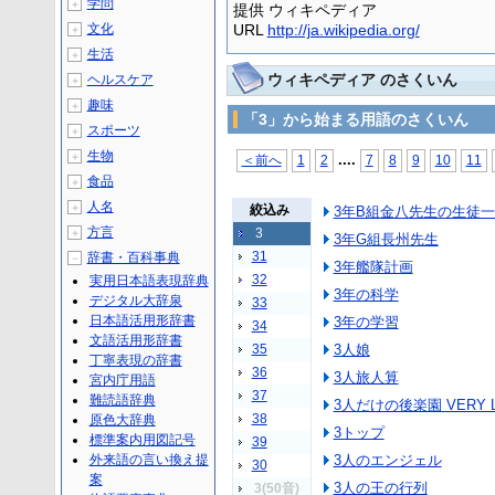
学問
＋
提供 ウィキペディア
文化
URL
http://ja.wikipedia.org/
＋
生活
＋
ウィキペディア のさくいん
ヘルスケア
＋
趣味
＋
「3」から始まる用語のさくいん
スポーツ
＋
生物
＋
...
.
＜前へ
1
2
7
8
9
10
11
食品
＋
人名
＋
絞込み
3年B組金八先生の生徒
方言
3
＋
3年G組長州先生
31
辞書・百科事典
－
3年艦隊計画
32
実用日本語表現辞典
3年の科学
デジタル大辞泉
33
日本語活用形辞書
3年の学習
34
文語活用形辞書
35
3人娘
丁寧表現の辞書
36
3人旅人算
宮内庁用語
37
難読語辞典
3人だけの後楽園 VERY L
38
原色大辞典
3トップ
標準案内用図記号
39
外来語の言い換え提
3人のエンジェル
30
案
3人の王の行列
3(50音)