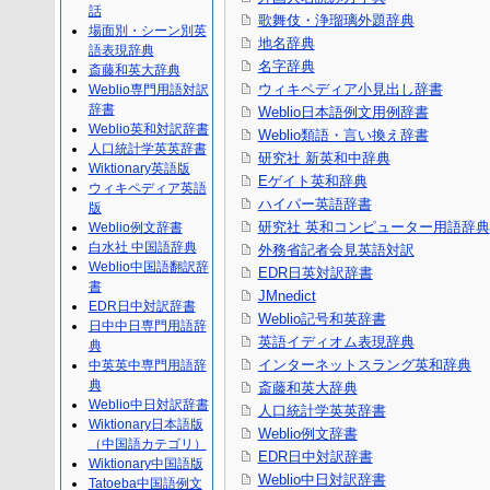
話
歌舞伎・浄瑠璃外題辞典
場面別・シーン別英
地名辞典
語表現辞典
名字辞典
斎藤和英大辞典
ウィキペディア小見出し辞書
Weblio専門用語対訳
辞書
Weblio日本語例文用例辞書
Weblio英和対訳辞書
Weblio類語・言い換え辞書
人口統計学英英辞書
研究社 新英和中辞典
Wiktionary英語版
Eゲイト英和辞典
ウィキペディア英語
ハイパー英語辞書
版
研究社 英和コンピューター用語辞典
Weblio例文辞書
白水社 中国語辞典
外務省記者会見英語対訳
Weblio中国語翻訳辞
EDR日英対訳辞書
書
JMnedict
EDR日中対訳辞書
Weblio記号和英辞書
日中中日専門用語辞
英語イディオム表現辞典
典
インターネットスラング英和辞典
中英英中専門用語辞
典
斎藤和英大辞典
Weblio中日対訳辞書
人口統計学英英辞書
Wiktionary日本語版
Weblio例文辞書
（中国語カテゴリ）
EDR日中対訳辞書
Wiktionary中国語版
Weblio中日対訳辞書
Tatoeba中国語例文