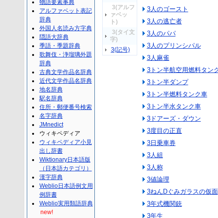
物語要素事典
3(アルフ
3人のゴースト
アルファベット表記
ァベッ
辞典
3人の逃亡者
ト)
外国人名読み方字典
3(タイ文
3人のパパ
隠語大辞典
字)
3人のプリンシパル
季語・季題辞典
3(記号)
歌舞伎・浄瑠璃外題
3人麻雀
辞典
3トン半航空用燃料タン
古典文学作品名辞典
近代文学作品名辞典
3トン半ダンプ
地名辞典
3トン半燃料タンク車
駅名辞典
3トン半水タンク車
住所・郵便番号検索
名字辞典
3ドアーズ・ダウン
JMnedict
3度目の正直
ウィキペディア
ウィキペディア小見
3日乗車券
出し辞書
3人組
Wiktionary日本語版
3人称
（日本語カテゴリ）
漢字辞典
3値論理
Weblio日本語例文用
3ねんDぐみガラスの仮面
例辞書
Weblio実用類語辞典
3年式機関銃
new!
3年生