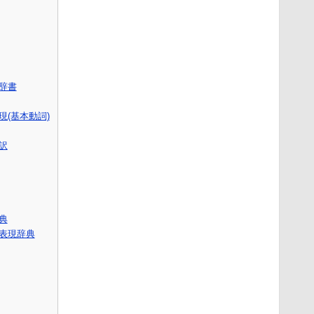
語辞書
(基本動詞)
訳
辞典
表現辞典