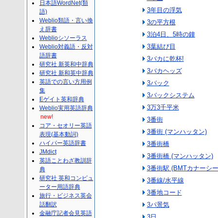
日本語WordNet(類
3年目の浮気
語)
Weblio類語・言い換
3の平方根
え辞書
3泊4日、5時の鐘
Weblioシソーラス
3葉結び目
Weblio対義語・反対
語辞書
3バカに乾杯!
研究社 新英和中辞典
3バカヘッズ
研究社 新和英中辞典
英語での言い方用例
3バック
集
3バックシステム
Eゲイト英和辞典
3万3千平米
Weblio実用英語辞典
new!
3番街
コア・セオリー英語
3番街 (マンハッタン)
表現(基本動詞)
ハイパー英語辞書
3番街橋
JMdict
3番街橋 (マンハッタン)
英語ことわざ教訓辞
3番街駅 (BMTカナーシー
典
研究社 英和コンピュ
3番線/水平線
ーター用語辞典
3番地コード
旅行・ビジネス英会
話翻訳
3パ景気
金融庁記者会見英語
3日