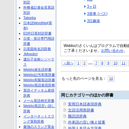
対訳
3ヶ日
外務省記者会見英語
対訳
3扉車 (バス)
Tatoeba
3日麻疹
日本語WordNet(英
和)
EDR日英対訳辞書
日英・英日専門用語
辞書
Weblioのさくいんはプログラムで
日英固有名詞辞典
ご了承くださいませ。
お問い合わせ
。
JMnedict
遺伝子名称シソーラ
...
.
＜前へ
1
2
7
8
9
10
11
ス
Weblio派生語辞書
Weblio記号和英辞書
もっと先のページを見る：
10
Weblio和製英語辞書
Weblio英語表現辞典
英語イディオム表現
同じカテゴリーのほかの辞書
辞典
メール英語例文辞書
実用日本語表現辞典
Weblio英語言い回し
文語活用形辞書
辞典
難読語辞典
インターネットスラ
ング英和辞典
外来語の言い換え提案
最強のスラング英会
外国人名読み方字典