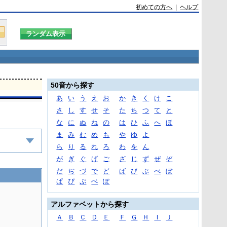
初めての方へ
|
ヘルプ
50音から探す
あ
い
う
え
お
か
き
く
け
こ
さ
し
す
せ
そ
た
ち
つ
て
と
な
に
ぬ
ね
の
は
ひ
ふ
へ
ほ
ま
み
む
め
も
や
ゆ
よ
ら
り
る
れ
ろ
わ
を
ん
が
ぎ
ぐ
げ
ご
ざ
じ
ず
ぜ
ぞ
だ
ぢ
づ
で
ど
ば
び
ぶ
べ
ぼ
ぱ
ぴ
ぷ
ぺ
ぽ
アルファベットから探す
Ａ
Ｂ
Ｃ
Ｄ
Ｅ
Ｆ
Ｇ
Ｈ
Ｉ
Ｊ