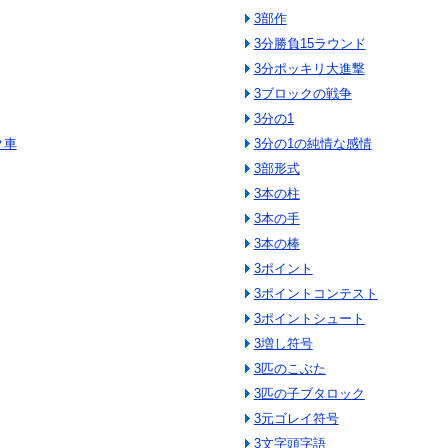
3部作
3分勝負15ラウンド
3分ポッキリ大進撃
3ブロックの戦争
3分の1
ク車
3分の1の純情な感情
3部形式
3本の柱
3本の手
3本の棒
3ポイント
3ポイントコンテスト
3ポイントシュート
3増し符号
3匹のこぶた
3匹の子ブタロック
3元ゴレイ符号
3文字頭字語