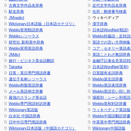
古典文学作品名辞典
近代文学作品名辞典
駅名辞典
住所・郵便番号検索
JMnedict
ウィキペディア
Wiktionary日本語版（日本語カテゴリ）
漢字辞典
Weblio実用類語辞典
日本語WordNet(類語)
Weblioシソーラス
Weblio対義語・反対
研究社 新和英中辞典
英語での言い方用例集
Weblio実用英語辞典
コア・セオリー英語表現
JMdict
英語ことわざ教訓辞典
旅行・ビジネス英会話翻訳
金融庁記者会見英語対
Tatoeba
日本語WordNet(英和)
日英・英日専門用語辞書
日英固有名詞辞典
遺伝子名称シソーラス
Weblio派生語辞書
Weblio和製英語辞書
Weblio英語表現辞典
メール英語例文辞書
Weblio英語言い回し
最強のスラング英会話
場面別・シーン別英語
Weblio専門用語対訳辞書
Weblio英和対訳辞書
Wiktionary英語版
ウィキペディア英語版
白水社 中国語辞典
Weblio中国語翻訳辞書
日中中日専門用語辞典
中英英中専門用語辞典
Wiktionary日本語版（中国語カテゴリ）
Wiktionary中国語版