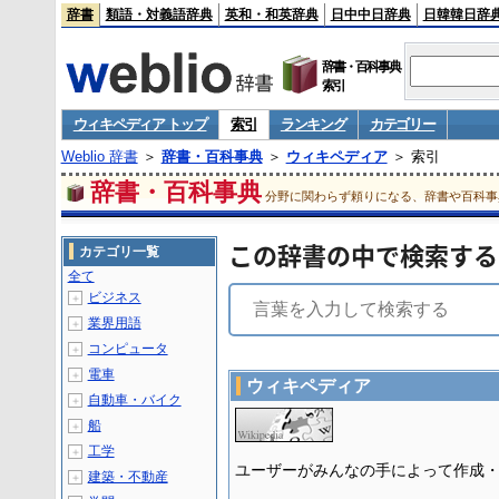
辞書
類語・対義語辞典
英和・和英辞典
日中中日辞典
日韓韓日辞
辞書・百科事典
索引
ウィキペディア トップ
索引
ランキング
カテゴリー
Weblio 辞書
＞
辞書・百科事典
＞
ウィキペディア
＞ 索引
辞書・百科事典
分野に関わらず頼りになる、辞書や百科事
この辞書の中で検索する
カテゴリ一覧
全て
ビジネス
＋
業界用語
＋
コンピュータ
＋
電車
＋
ウィキペディア
自動車・バイク
＋
船
＋
工学
＋
ユーザーがみんなの手によって作成
建築・不動産
＋