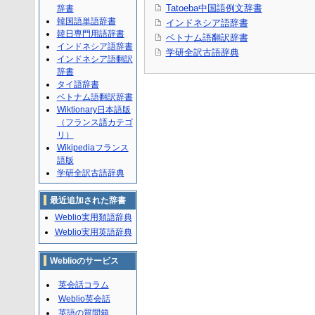
Tatoeba中国語例文辞書
辞書
韓国語単語辞書
インドネシア語辞書
韓日専門用語辞書
ベトナム語翻訳辞書
インドネシア語辞書
学研全訳古語辞典
インドネシア語翻訳
辞書
タイ語辞書
ベトナム語翻訳辞書
Wiktionary日本語版
（フランス語カテゴ
リ）
Wikipediaフランス
語版
学研全訳古語辞典
最近追加された辞書
Weblio実用類語辞典
Weblio実用英語辞典
Weblioのサービス
英会話コラム
Weblio英会話
英語の質問箱