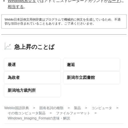
Windows系ＯＳ
ではアドミニストレーターアカウントが
ルート
に
相当する
。
Weblio日本語例文用例辞書はプログラムで機械的に例文を生成しているため、不適
切な項目が含まれていることもあります。ご了承くださいませ。
急上昇のことば
最遅
邂逅
為政者
新潟市立図書館
新潟地方裁判所
Weblio国語辞典
>
固有名詞の種類
>
製品
>
コンピュータ
>
その他コンピュータ製品
>
ファイルフォーマット
>
Windows_Imaging_Format
の意味・解説