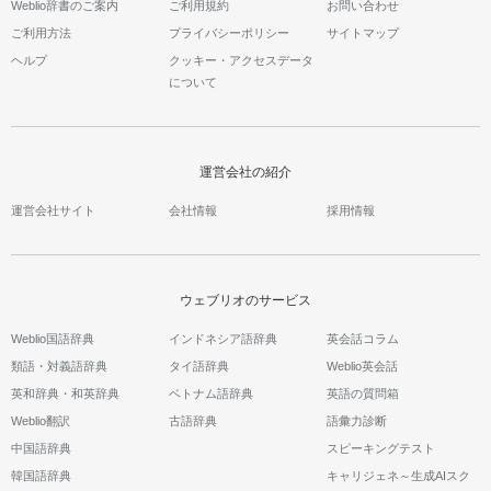
Weblio辞書のご案内
ご利用規約
お問い合わせ
ご利用方法
プライバシーポリシー
サイトマップ
ヘルプ
クッキー・アクセスデータ
について
運営会社の紹介
運営会社サイト
会社情報
採用情報
ウェブリオのサービス
Weblio国語辞典
インドネシア語辞典
英会話コラム
類語・対義語辞典
タイ語辞典
Weblio英会話
英和辞典・和英辞典
ベトナム語辞典
英語の質問箱
Weblio翻訳
古語辞典
語彙力診断
中国語辞典
スピーキングテスト
韓国語辞典
キャリジェネ～生成AIスク