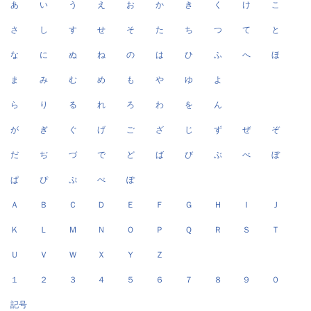
あ
い
う
え
お
か
き
く
け
こ
さ
し
す
せ
そ
た
ち
つ
て
と
な
に
ぬ
ね
の
は
ひ
ふ
へ
ほ
ま
み
む
め
も
や
ゆ
よ
ら
り
る
れ
ろ
わ
を
ん
が
ぎ
ぐ
げ
ご
ざ
じ
ず
ぜ
ぞ
だ
ぢ
づ
で
ど
ば
び
ぶ
べ
ぼ
ぱ
ぴ
ぷ
ぺ
ぽ
Ａ
Ｂ
Ｃ
Ｄ
Ｅ
Ｆ
Ｇ
Ｈ
Ｉ
Ｊ
Ｋ
Ｌ
Ｍ
Ｎ
Ｏ
Ｐ
Ｑ
Ｒ
Ｓ
Ｔ
Ｕ
Ｖ
Ｗ
Ｘ
Ｙ
Ｚ
１
２
３
４
５
６
７
８
９
０
記号