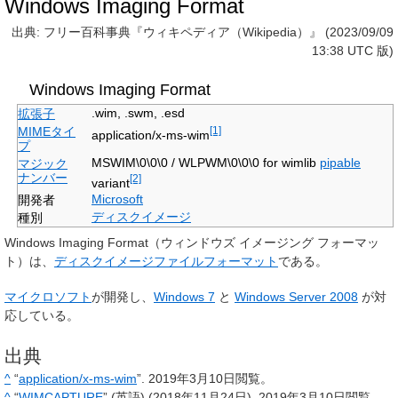
Windows Imaging Format
出典: フリー百科事典『ウィキペディア（Wikipedia）』 (2023/09/09
13:38 UTC 版)
Windows Imaging Format
.wim
,
.swm
,
.esd
拡張子
MIMEタイ
[1]
application/x-ms-wim
プ
MSWIM\0\0\0
/
WLPWM\0\0\0
for wimlib
pipable
マジック
ナンバー
[2]
variant
Microsoft
開発者
ディスクイメージ
種別
Windows Imaging Format
（ウィンドウズ イメージング フォーマッ
ト）は、
ディスクイメージ
ファイルフォーマット
である。
マイクロソフト
が開発し、
Windows 7
と
Windows Server 2008
が対
応している。
出典
^
“
application/x-ms-wim
”.
2019年3月10日
閲覧。
^
“
WIMCAPTURE
” (英語) (2018年11月24日).
2019年3月10日
閲覧。