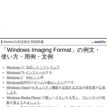
Weblio日本語例文用例辞書
「Windows Imaging Format」の例文・
使い方・用例・文例
Windows 7
に
対応した
ソフトウェア
Windows7
を
インストール
する
Windows 7
64ビット
用
Windows95
対応の
ゲーム
を
動かしたい
のです。
Windows Vista
の
セキュリティ機能
を
迂回する
方法
を
研究者
が
公表
します
。
Windows Media Player
の
新し
い
スキン
を
入手し
、
プレーヤー
の
外
観
を
変えて
み
ましょう
。