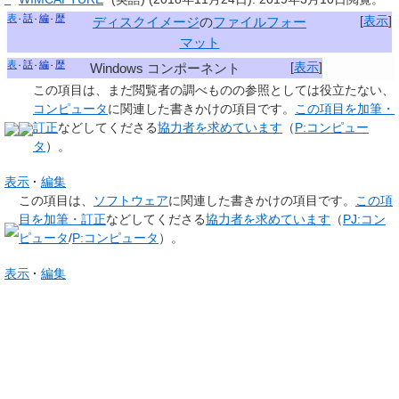
表
話
編
歴
[
表示
]
ディスクイメージ
の
ファイルフォー
マット
表
話
編
歴
[
表示
]
Windows コンポーネント
この項目は、まだ閲覧者の調べものの参照としては役立たない、
コンピュータ
に関連した
書きかけの項目
です。
この項目を加筆・
訂正
などしてくださる
協力者を求めています
（
P:コンピュー
タ
）。
表示
編集
この項目は、
ソフトウェア
に関連した
書きかけの項目
です。
この項
目を加筆・訂正
などしてくださる
協力者を求めています
（
PJ:コン
ピュータ
/
P:コンピュータ
）。
表示
編集