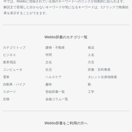
中では、Weblioに登録されている他のキーワードへのリンクが自動的に貼られます。
解説文で登場した分からないキーワードや気になるキーワードは、1クリックで検索結
果を表示することができます。
Weblio辞書のカテゴリ一覧
カテゴリトップ
建物・不動産
食品
ビジネス
学問
人名
業界用語
文化
方言
コンピュータ
生活
辞書・百科事典
電車
ヘルスケア
タレント出身地検索
自動車・バイク
趣味
船
スポーツ
登録辞書一覧
工学
生物
金融コラム一覧
Weblio辞書をご利用の方へ