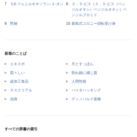
５β‐フェニルオキソラン‐２‐オン
３，５‐ビス［３，５‐ビス（ベン
ジルオキシ）ベンジルオキシ］ベ
ンジルブロミド
黙祷
新島式コロニー回転受け身
新着のことば
エキスポ
月とすっぽん
図々しい
割れ鍋に綴じ蓋
超加工食品
人間性能
テスクリアル
バイオハッキング
頭身
ディノバルド亜種
すべての辞書の索引