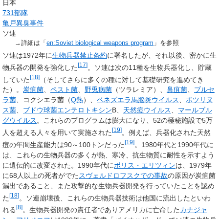
日本
731部隊
亀戸異臭事件
ソ連
→詳細は「
en:Soviet biological weapons program
」を参照
ソ連は1972年に
生物兵器禁止条約
に署名したが、それ以後、密かに生
[
17
]
物兵器の開発を強化した
。ソ連は次の11種を生物兵器化し、貯蔵
[
18
]
していた
（そしてさらに多くの種に対して基礎研究を進めてき
た）。
炭疽菌
、
ペスト菌
、
野兎病菌
（ツラレミア）、
鼻疽菌
、
ブルセ
ラ菌
、コクシエラ菌（
Q熱
）、
ベネズエラ馬脳炎ウイルス
、
ボツリヌ
ス菌
、
ブドウ球菌
エンテロトキシン
B、
天然痘ウイルス
、
マールブル
グウイルス
。これらのプログラムは膨大になり、52の極秘施設で5万
[
19
]
人を超える人々を用いて実施された
。例えば、兵器化された天然
[
19
]
痘の年間生産能力は90～100トンだった
。1980年代と1990年代に
は、これらの生物兵器の多くが熱、寒冷、抗生物質に耐性を示すよう
に遺伝的に改変された。1990年代に
ボリス・エリツィン
は、1979年
に68人以上の死者がでた
スヴェルドロフスクでの事故
の原因が炭疽菌
漏出であること、また攻撃的な生物兵器開発を行っていたことを認め
[
18
]
た
。ソ連崩壊後、これらの生物兵器技術は他国に流出したといわ
[
8
]
れる
。生物兵器開発の責任者でありアメリカに亡命した
カナジャ