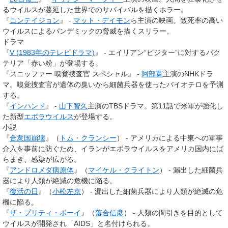
るウイルスが蔓延した世界でのサバイバルを描くホラー。
『
コンテイジョン
』 -
マット・デイモン
ら主演の映画。致死率の高い
ウイルスによるパンデミックの脅威を描くスリラー。
ドラマ
『
V (1983年のテレビドラマ)
』 - エイリアン“ビジター”に対するバク
テリア「赤い粉」が登場する。
『スニッファー 嗅覚捜査官 スペシャル』 -
阿部寛
主演のNHKドラ
マ。嗅覚捜査官が遺体の臭いから細菌兵器を使ったバイオテロを予測
する。
『
インハンド
』 -
山下智久
主演のTBSドラマ。第11話で米軍が強化し
た新型
エボラウイルス
が登場する。
小説
『
合衆国崩壊
』（
トム・クランシー
） - アメリカによる中東への軍事
介入を事前に防ぐため、イランがエボラウイルスをアメリカ国内にば
らまき、感染が広がる。
『
アンドロメダ病原体
』（
マイケル・クライトン
） - 漏出した細菌兵
器により人類が絶滅の危機に陥る。
『
復活の日
』（
小松左京
） - 漏出した細菌兵器により人類が絶滅の危
機に陥る。
『
ザ・プリティ・ボーイ
』（
落合信彦
） - 人類の間引きを目的として
ウイルスが開発され「AIDS」と名付けられる。