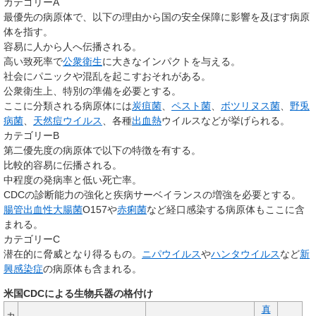
カテゴリーA
最優先の病原体で、以下の理由から国の安全保障に影響を及ぼす病原
体を指す。
容易に人から人へ伝播される。
高い致死率で
公衆衛生
に大きなインパクトを与える。
社会にパニックや混乱を起こすおそれがある。
公衆衛生上、特別の準備を必要とする。
ここに分類される病原体には
炭疽菌
、
ペスト菌
、
ボツリヌス菌
、
野兎
病菌
、
天然痘ウイルス
、各種
出血熱
ウイルスなどが挙げられる。
カテゴリーB
第二優先度の病原体で以下の特徴を有する。
比較的容易に伝播される。
中程度の発病率と低い死亡率。
CDCの診断能力の強化と疾病サーベイランスの増強を必要とする。
腸管出血性大腸菌
O157や
赤痢菌
など経口感染する病原体もここに含
まれる。
カテゴリーC
潜在的に脅威となり得るもの。
ニパウイルス
や
ハンタウイルス
など
新
興感染症
の病原体も含まれる。
米国CDCによる生物兵器の格付け
真