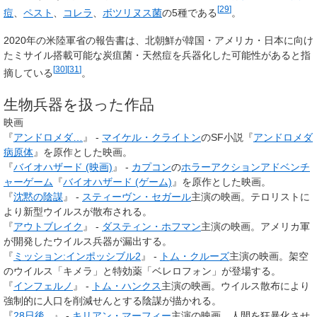
[
29
]
痘
、
ペスト
、
コレラ
、
ボツリヌス菌
の5種である
。
2020年の米陸軍省の報告書は、北朝鮮が韓国・アメリカ・日本に向け
たミサイル搭載可能な炭疽菌・天然痘を兵器化した可能性があると指
[
30
]
[
31
]
摘している
。
生物兵器を扱った作品
映画
『
アンドロメダ…
』 -
マイケル・クライトン
のSF小説『
アンドロメダ
病原体
』を原作とした映画。
『
バイオハザード (映画)
』 -
カプコン
の
ホラー
アクションアドベンチ
ャーゲーム
『
バイオハザード (ゲーム)
』を原作とした映画。
『
沈黙の陰謀
』 -
スティーヴン・セガール
主演の映画。テロリストに
より新型ウイルスが散布される。
『
アウトブレイク
』 -
ダスティン・ホフマン
主演の映画。アメリカ軍
が開発したウイルス兵器が漏出する。
『
ミッション:インポッシブル2
』 -
トム・クルーズ
主演の映画。架空
のウイルス「キメラ」と特効薬「ベレロフォン」が登場する。
『
インフェルノ
』 -
トム・ハンクス
主演の映画。ウイルス散布により
強制的に人口を削減せんとする陰謀が描かれる。
『
28日後...
』 -
キリアン・マーフィー
主演の映画。人間を狂暴化させ