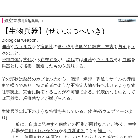
航空軍事用語辞典++
【生物兵器】(せいぶつへいき)
Biological
weapon.
細菌
や
ウィルス
など
病原性
の
微生物
を
意図的に
散布し
被害
を
与え
る
兵
器
のこと。
発想
自体
は
古代
から
存在する
が、
現代
では
細菌
や
ウィルス
それ
自体
を
兵器として
培養
・
製造した
ものを
意味する
。
その
形状
は
薬品
の
カプセル
大から、
砲弾・爆弾
・
弾道ミサイル
の
弾頭
まで様々であり、特に
前者
のような
不特定
人物
が
持ち歩け
るような物
は
事実上
、完全に
防衛する
ことが
不可
能である。
代表的なもの
として
は
天然痘
、
炭疽菌
などが
挙げられる
。
生物兵器は以下
のような
特徴
を
有して
いる。(
外務省
ウェブページ
よ
り)
一般に
、
自然に
発生する
疾病
との
区別
が
困難な
ことが
多く
、生物
兵器が
使用され
たかどう
かを
判断する
ことが
難し
い。
また、
使用される
病原体
によっては人から人へと
感染する
ため、