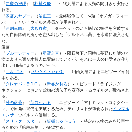
『
悪魔の摂理
』（
柘植久慶
） - 生物兵器による人類の間引きが実行さ
れる。
『
家畜人ヤプー
』（
沼正三
） - 最終戦争にて「ω熱（オメガ・フィー
バー）」というウイルス兵器が使用される。
『
処刑軍団
』（
大藪春彦
） - ターゲットのいる施設の警備を突破する
ため自衛隊研究所から盗み出した「ゲルトネル菌」を水道に混入させ
た。
漫画
『
ブルーシティー
』（
星野之宣
） - 隕石落下と同時に蔓延した謎の奇
病により人類が水棲人に変貌していくが、それは一人の科学者が作り
出した細菌によるものだった。
『
ゴルゴ13
』（
さいとう・たかを
） - 細菌兵器によるエピソードが何
本かある。
『
クレオパトラD.C.
』（
新谷かおる
） - エピソード「ライジング・コ
ネクション」において穀物の遺伝子を変容させるウイルスが散布され
る。
『
砂の薔薇
』（
新谷かおる
） - エピソード「アトミック・コネクショ
ン」で原発の警備を突破するため、テロリストが強化された
インフル
エンザ
・ウイルスを使用する。
『
スリック・スター
』（
板橋しゅうほう
） - 特定の人物のみを殺害す
るための「暗殺細菌」が登場する。