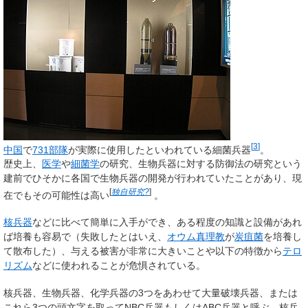
[
3
]
中国
で
731部隊
が実際に使用したといわれている細菌兵器
。
歴史上、
医学
や
細菌学
の研究、生物兵器に対する防御法の研究という
建前でひそかに各国で生物兵器の開発が行われていたことがあり、現
[
独自研究?
]
在でもその可能性は高い
。
核兵器
などに比べて簡単に入手ができ、ある程度の知識と設備があれ
ば培養も容易で（失敗したとはいえ、
オウム真理教
が
炭疽菌
を培養し
て散布した）、与える被害が非常に大きいことや以下の特徴から
テロ
リズム
などに使われることが危惧されている。
核兵器、生物兵器、化学兵器の3つをあわせて大量破壊兵器、または
これら3つの頭文字を取ってNBC兵器もしくはABC兵器と呼ぶ。核兵