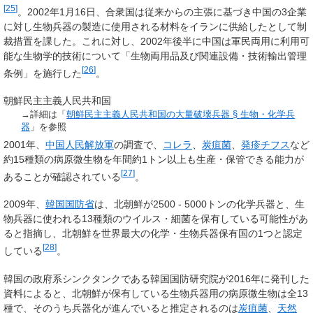
[
25
]
。2002年1月16日、合衆国は従来からの主張に基づき中国の3企業
に対し生物兵器の製造に使用される材料をイランに供給したとして制
裁措置を課した。これに対し、2002年後半に中国は軍民両用に利用可
能な生物学的技術について「生物両用品及び関連設備・技術輸出管理
[
26
]
条例」を施行した
。
朝鮮民主主義人民共和国
→詳細は「
朝鮮民主主義人民共和国の大量破壊兵器 §
生物・化学兵
器
」を参照
2001年、
中国人民解放軍
の調査で、
コレラ
、
炭疽菌
、
発疹チフス
など
約15種類の病原微生物を年間約1トン以上も生産・保管できる能力が
[
27
]
あることが確認されている
。
2009年、
韓国国防省
は、北朝鮮が2500 - 5000トンの化学兵器と、生
物兵器に使われる13種類のウイルス・細菌を保有している可能性があ
ると指摘し、北朝鮮を世界最大の化学・生物兵器保有国の1つと認定
[
28
]
している
。
韓国の政府系シンクタンクである韓国国防研究院が2016年に発刊した
資料によると、北朝鮮が保有している生物兵器用の病原微生物は全13
種で、そのうち兵器化が進んでいると推定されるのは
炭疽菌
、
天然