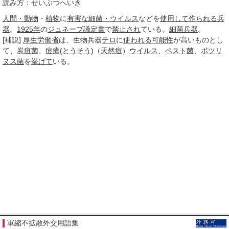
読み方：せいぶつへいき
人間・動物
・
植物
に
有害な
細菌・ウイルス
などを
使用して
作られる
兵
器
。
1925年
の
ジュネーブ議定書
で
禁止され
ている。
細菌兵器
。
[補説]
厚生労働省
は、生物兵器
テロ
に
使われる
可能性
が高いものとし
て、
炭疽菌
、
痘瘡
(
とうそう
)（
天然痘
）
ウイルス
、
ペスト菌
、
ボツリ
ヌス菌
を
挙げて
いる。
軍縮不拡散外交用語集