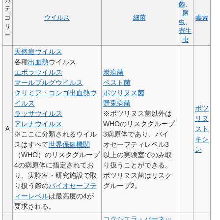
カ
菌
、
テ
原
ゴ
ウイルス
細菌
毒素
虫
、
リ
寄生
ー
虫
天然痘ウイルス
各種
出血熱
ウイルス
エボラウイルス
炭疽菌
マールブルグウイルス
ペスト菌
クリミア・コンゴ出血熱ウ
ボツリヌス菌
イルス
野兎病菌
ボツ
ラッサウイルス
※ボツリヌス菌以外は
リヌ
アレナウイルス
WHOのリスクグループ
スト
A
※ここに分類されるウイル
3病原体であり、バイ
キシ
スはすべて
世界保健機関
オセーフティレベル3
ン
（WHO）のリスクグループ
以上の実験室でのみ取
4の病原体に指定されてお
り扱うことができる。
り、実験室・研究施設で取
ボツリヌス菌はリスク
り扱う際の
バイオセーフテ
グループ2。
ィーレベル
は最高度の4が
要求される。
コクシエラ・バーネッ