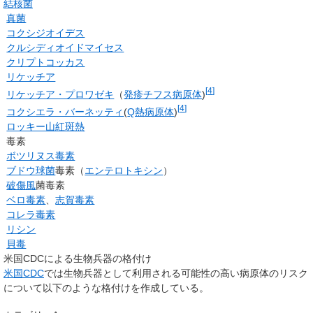
結核菌
真菌
コクシジオイデス
クルシディオイドマイセス
クリプトコッカス
リケッチア
[
4
]
リケッチア・プロワゼキ
（
発疹チフス
病原体
)
[
4
]
コクシエラ・バーネッティ
(
Q熱
病原体
)
ロッキー山紅斑熱
毒素
ボツリヌス毒素
ブドウ球菌
毒素（
エンテロトキシン
）
破傷風
菌毒素
ベロ毒素
、
志賀毒素
コレラ毒素
リシン
貝毒
米国CDCによる生物兵器の格付け
米国
CDC
では生物兵器として利用される可能性の高い病原体のリスク
について以下のような格付けを作成している。