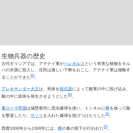
生物兵器の歴史
古代ギリシアでは、アテナイ軍が
ヘレボルス
という有害な植物をキル
ハの水源に投入し、住民は激しい下痢をおこし、アテナイ軍は侵略す
[
5
]
ることができた
。
アレキサンダー大王
は、死体を
投石器
によって敵軍の中に投げ込み、
[
6
]
敵の中に疫病を発生させようとした
。
東ローマ帝国
は城壁都市に昆虫爆弾を使い、トンネルに
蜂
を放って敵
[
5
]
を撃退したり、
サソリ
を入れた爆弾を投げつけたりした
。
[
5
]
西暦1000年から1300年には、
蜂
の巣の投下が行われた
。