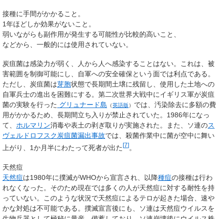
接種に手間がかかること。
1年ほどしか効果がないこと。
弱いながらも副作用が発生する可能性が比較的高いこと、
などから、一般的には使用されていない。
炭疽菌は感染力が弱く、人から人へ感染することはない。これは、被
害範囲を制御可能にし、自軍への安全確保という面では利点である。
ただし、炭疽菌は
芽胞
状態で長期間土壌に残留し、使用した土地への
自軍兵士の進出を困難にする。第二次世界大戦中にイギリス軍が炭疽
菌の実験を行った
グリュナード島
では、汚染除去に多額の費
（
英語版
）
用がかかるため、長期間立ち入りが禁止されていた。1986年になっ
て、
ホルマリン
消毒や表土の剥ぎ取りが実施された。また、ソ連の
ス
ヴェルドロフスク炭疽菌漏出事故
では、殺菌作業中に菌が空中に舞い
[
7
]
上がり、1か月半にわたって死者が出た
。
天然痘
天然痘
は1980年に撲滅がWHOから宣言され、以降
種痘
の接種は行わ
れなくなった。そのため現在では多くの人が天然痘に対する耐性を持
っていない。このような状況で天然痘によるテロが起きた場合、速や
かな対処は不可能である。撲滅宣言後にも、ソ連は天然痘ウイルスを
生物兵器として極秘に量産、備蓄しており、ソ連崩壊後にウイルス株