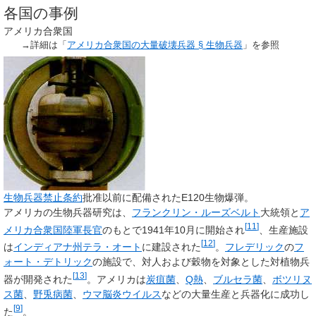
各国の事例
アメリカ合衆国
→詳細は「
アメリカ合衆国の大量破壊兵器 §
生物兵器
」を参照
生物兵器禁止条約
批准以前に配備されたE120生物爆弾。
アメリカの生物兵器研究は、
フランクリン・ルーズベルト
大統領と
ア
[
11
]
メリカ合衆国陸軍長官
のもとで1941年10月に開始され
、生産施設
[
12
]
は
インディアナ州
テラ・オート
に建設された
。
フレデリック
の
フ
ォート・デトリック
の施設で、対人および穀物を対象とした対植物兵
[
13
]
器が開発された
。アメリカは
炭疽菌
、
Q熱
、
ブルセラ菌
、
ボツリヌ
ス菌
、
野兎病菌
、
ウマ脳炎ウイルス
などの大量生産と兵器化に成功し
[
9
]
た
。