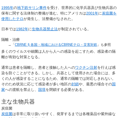
1995年
の
地下鉄サリン事件
を受け、世界的に化学兵器及び生物兵器の
保有に関する法体制の整備が進む。特にアメリカは
2001年
に
炭疽菌を
使用したテロ
が発生し、法整備がなされた。
日本では
1982年
に
生物兵器禁止法
が制定されている。
隔離・治療
→「
CBRNE §
各国・地域におけるCBRNEテロ・災害対処
」も参照
多くのウイルスや細菌は人から人への感染を起こすため、感染者の隔
離が有効な対策となる。
通常は患者を隔離し、患者と接触した人への
ワクチン
注射
を行えば感
染を防ぐことができる。しかし、兵器として使用された場合には、多
くの人が感染することになるため、通常の隔離では対応しきれない。
そのため状況に応じて感染者が多い地区の
封鎖
や、最悪の場合その
国
家
への渡航を禁止し、
国境
を閉鎖する必要がある。
主な生物兵器
炭疽菌
炭疽菌
は非常に取り扱いやすく、発芽するまでは各種薬品や紫外線な