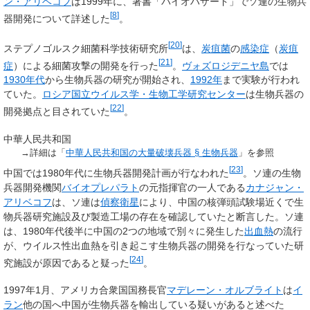
ン・アリベコフ
は1999年に、著書「バイオハザード」でソ連の生物兵
[
8
]
器開発について詳述した
。
[
20
]
ステプノゴルスク細菌科学技術研究所
は、
炭疽菌
の
感染症
（
炭疽
[
21
]
症
）による細菌攻撃の開発を行った
。
ヴォズロジデニヤ島
では
1930年代
から生物兵器の研究が開始され、
1992年
まで実験が行われ
ていた。
ロシア国立ウイルス学・生物工学研究センター
は生物兵器の
[
22
]
開発拠点と目されていた
。
中華人民共和国
→詳細は「
中華人民共和国の大量破壊兵器 §
生物兵器
」を参照
[
23
]
中国では1980年代に生物兵器開発計画が行なわれた
。ソ連の生物
兵器開発機関
バイオプレパラト
の元指揮官の一人である
カナジャン・
アリベコフ
は、ソ連は
偵察衛星
により、中国の核弾頭試験場近くで生
物兵器研究施設及び製造工場の存在を確認していたと断言した。ソ連
は、1980年代後半に中国の2つの地域で別々に発生した
出血熱
の流行
が、ウイルス性出血熱を引き起こす生物兵器の開発を行なっていた研
[
24
]
究施設が原因であると疑った
。
1997年1月、アメリカ合衆国国務長官
マデレーン・オルブライト
は
イ
ラン
他の国へ中国が生物兵器を輸出している疑いがあると述べた