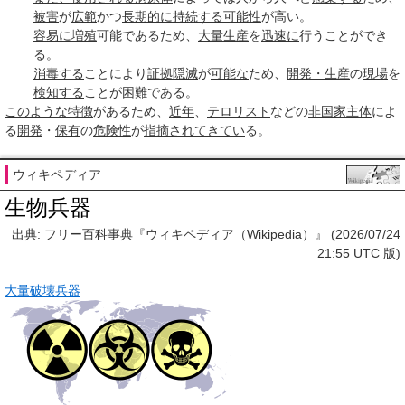
被害
が
広範
かつ
長期的に
持続する
可能性
が高い。
容易に
増殖
可能であるため、
大量生産
を
迅速に
行うことができ
る。
消毒する
ことにより
証拠隠滅
が
可能な
ため、
開発・生産
の
現場
を
検知する
ことが困難である。
このような
特徴
があるため、
近年
、
テロリスト
などの
非国家主体
によ
る
開発
・
保有
の
危険性
が
指摘され
てきてい
る。
ウィキペディア
生物兵器
出典: フリー百科事典『ウィキペディア（Wikipedia）』 (2026/07/24
21:55 UTC 版)
大量破壊兵器