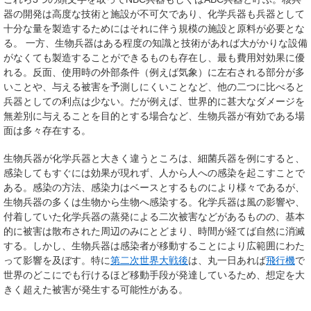
器の開発は高度な技術と施設が不可欠であり、化学兵器も兵器として
十分な量を製造するためにはそれに伴う規模の施設と原料が必要とな
る。 一方、生物兵器はある程度の知識と技術があれば大がかりな設備
がなくても製造することができるものも存在し、最も費用対効果に優
れる。反面、使用時の外部条件（例えば気象）に左右される部分が多
いことや、与える被害を予測しにくいことなど、他の二つに比べると
兵器としての利点は少ない。だが例えば、世界的に甚大なダメージを
無差別に与えることを目的とする場合など、生物兵器が有効である場
面は多々存在する。
生物兵器が化学兵器と大きく違うところは、細菌兵器を例にすると、
感染してもすぐには効果が現れず、人から人への感染を起こすことで
ある。感染の方法、感染力はベースとするものにより様々であるが、
生物兵器の多くは生物から生物へ感染する。化学兵器は風の影響や、
付着していた化学兵器の蒸発による二次被害などがあるものの、基本
的に被害は散布された周辺のみにとどまり、時間が経てば自然に消滅
する。しかし、生物兵器は感染者が移動することにより広範囲にわた
って影響を及ぼす。特に
第二次世界大戦後
は、丸一日あれば
飛行機
で
世界のどこにでも行けるほど移動手段が発達しているため、想定を大
きく超えた被害が発生する可能性がある。