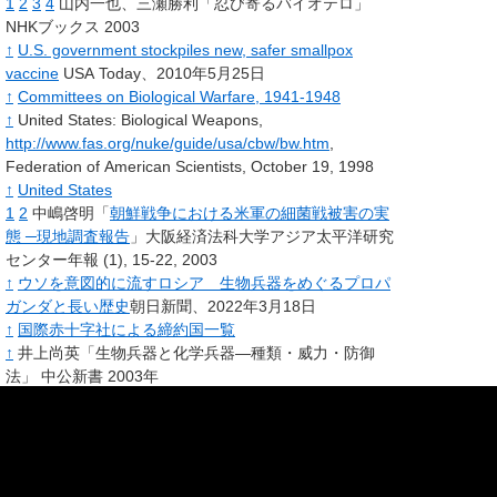
1
2
3
4
山内一也、三瀬勝利「忍び寄るバイオテロ」
NHKブックス 2003
↑
U.S. government stockpiles new, safer smallpox
vaccine
USA Today、2010年5月25日
↑
Committees on Biological Warfare, 1941-1948
↑
United States: Biological Weapons,
http://www.fas.org/nuke/guide/usa/cbw/bw.htm
,
Federation of American Scientists, October 19, 1998
↑
United States
1
2
中嶋啓明「
朝鮮戦争における米軍の細菌戦被害の実
態 ─現地調査報告
」大阪経済法科大学アジア太平洋研究
センター年報 (1), 15-22, 2003
↑
ウソを意図的に流すロシア 生物兵器をめぐるプロパ
ガンダと長い歴史
朝日新聞、2022年3月18日
↑
国際赤十字社による締約国一覧
↑
井上尚英「生物兵器と化学兵器―種類・威力・防御
法」 中公新書 2003年
1
2
Cook, Michelle Stem and Amy F. Woolf (April 10,
2002),
Preventing Proliferation of Biological Weapons:
U.S. Assistance to the Former Soviet States
,
(Congressional Research Service Report for
Congress), pg 3.