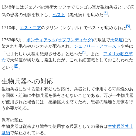
1348年にはジェノバの港街カッファでモンゴル軍が生物兵器として病
[
5
]
気の患者の死骸を投下し、
ペスト
（黒死病）を広めた
。
[
5
]
1710年、
エストニア
のタリン（レヴァル）でペストが広められた
。
1763年6月、
ポンティアック(オブワンディヤグ)
の叛乱で
天然痘
に汚
染された毛布やハンカチが配布され、
ジェフリー・アマースト
少将は
[
5
]
「忌まわしい人種を絶滅させる」と述べた
。また、
アメリカ独立革
命
で天然痘が繰り返し発生したが、これも細菌戦としておこなわれた
[
5
]
という
。
生物兵器への対応
生物兵器に対する最も有効な対応は、兵器として使用する可能性のあ
る国家・組織に生物兵器を保有させないことである。万が一生物兵器
が使用された場合には、感染拡大を防ぐため、患者の隔離と治療を行
う必要がある。
保有の禁止
生物兵器は従来より戦争で使用する兵器としての保有は
生物兵器禁止
条約
で禁止されている。