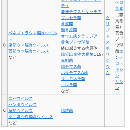
ベロ
ティ
毒素
発疹チフスリケッチア
（志
ブルセラ菌
ク
賀毒
鼻疽菌
リ
素）
類鼻疽菌
プ
ベネズエラウマ脳炎ウイル
黄色
オウム病クラミジア
ト
ス
ブド
黄色ブドウ球菌
ス
東部ウマ脳炎ウイルス
ウ球
B
経口感染する病原体
ポ
西部ウマ脳炎ウイルス
菌
エ
腸管出血性大腸菌
O157
リ
など
ンテ
赤痢菌
ジ
ロト
腸チフス菌
ウ
キシ
パラチフスA菌
ム
ン
サルモネラ菌
リシ
コレラ菌
ン
など
ニパウイルス
ハンタウイルス
黄熱ウイルス
結核菌
C
ダニ媒介性脳炎ウイルス
など