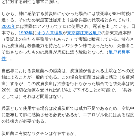
どに対する耐性も非常に強い。
しかも、肺に感染する肺炭疽にかかった場合には致死率が90%前後に
達する。そのため炭疽菌は従来より生物兵器の代表格とされており、
2001年
には実際にアメリカでテロに使用され、死者を出している。日
本でも、
1993年
に
オウム真理教
が
東京都
江東区
亀戸
の新東京総本部
（登記上の主たる事務所でもあった）で実際に噴霧している。散布さ
れた炭疽菌は殺傷能力を持たないワクチン株であったため、死傷者こ
そ出さなかったものの悪臭が周辺に漂う騒動となった（
亀戸異臭事
件
）。
自然界における炭疽菌への感染は、炭疽菌が含まれる土壌などへの接
触によることが一般的である。この場合炭疽菌は皮膚に感染（皮膚炭
疽）するが、この皮膚炭疽は治療を行わなかった場合でも致死率は約
20%、適切な治療を受ければ約1%まで下げることが可能で、（兵器
としては）それほど問題はない。
兵器として使用する場合は皮膚炭疽では威力不足であるため、空気中
に散布して肺に感染させる必要があるが、エアロゾル化にはある程度
の技術力が必要である。
炭疽菌に有効なワクチンは存在するが、