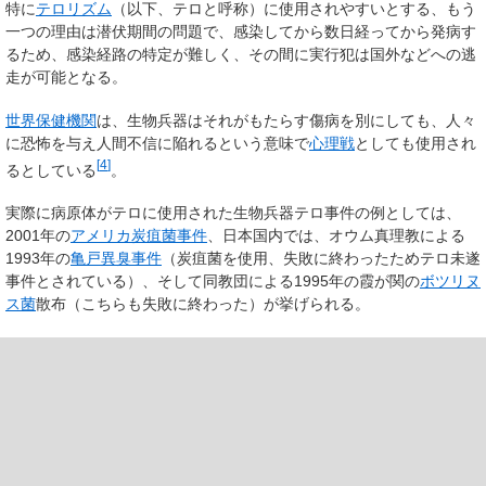
特に
テロリズム
（以下、テロと呼称）に使用されやすいとする、もう
一つの理由は潜伏期間の問題で、感染してから数日経ってから発病す
るため、感染経路の特定が難しく、その間に実行犯は国外などへの逃
走が可能となる。
世界保健機関
は、生物兵器はそれがもたらす傷病を別にしても、人々
に恐怖を与え人間不信に陥れるという意味で
心理戦
としても使用され
[
4
]
るとしている
。
実際に病原体がテロに使用された生物兵器テロ事件の例としては、
2001年の
アメリカ炭疽菌事件
、日本国内では、オウム真理教による
1993年の
亀戸異臭事件
（炭疽菌を使用、失敗に終わったためテロ未遂
事件とされている）、そして同教団による1995年の霞が関の
ボツリヌ
ス菌
散布（こちらも失敗に終わった）が挙げられる。