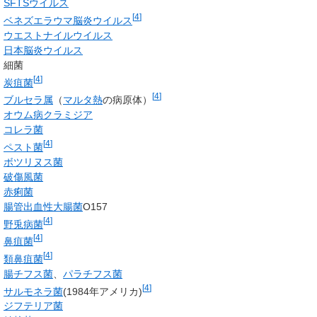
SFTSウイルス
[
4
]
ベネズエラウマ脳炎ウイルス
ウエストナイルウイルス
日本脳炎ウイルス
細菌
[
4
]
炭疽菌
[
4
]
ブルセラ属
（
マルタ熱
の病原体）
オウム病クラミジア
コレラ菌
[
4
]
ペスト菌
ボツリヌス菌
破傷風菌
赤痢菌
腸管出血性大腸菌
O157
[
4
]
野兎病菌
[
4
]
鼻疽菌
[
4
]
類鼻疽菌
腸チフス菌
、
パラチフス菌
[
4
]
サルモネラ菌
(1984年アメリカ)
ジフテリア菌