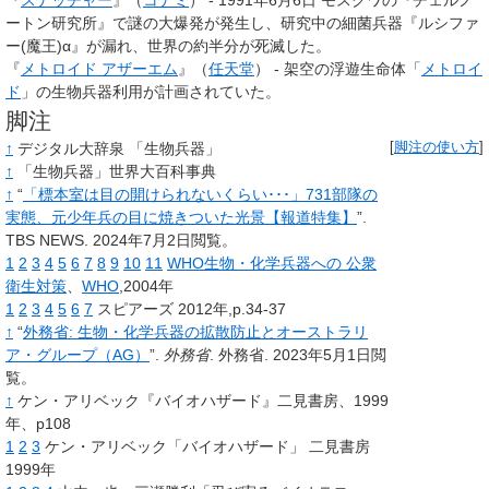
『
スナッチャー
』（
コナミ
） - 1991年6月6日 モスクワの『チェルノ
ートン研究所』で謎の大爆発が発生し、研究中の細菌兵器『ルシファ
ー(魔王)α』が漏れ、世界の約半分が死滅した。
『
メトロイド アザーエム
』（
任天堂
） - 架空の浮遊生命体「
メトロイ
ド
」の生物兵器利用が計画されていた。
脚注
↑
デジタル大辞泉 「生物兵器」
[
脚注の使い方
]
↑
「生物兵器」世界大百科事典
↑
“
「標本室は目の開けられないくらい･･･」731部隊の
実態、元少年兵の目に焼きついた光景【報道特集】
”.
TBS NEWS.
2024年7月2日閲覧。
1
2
3
4
5
6
7
8
9
10
11
WHO生物・化学兵器への 公衆
衛生対策
、
WHO
,2004年
1
2
3
4
5
6
7
スピアーズ 2012年,p.34-37
↑
“
外務省: 生物・化学兵器の拡散防止とオーストラリ
ア・グループ（AG）
”.
外務省
.
外務省.
2023年5月1日閲
覧。
↑
ケン・アリベック『バイオハザード』二見書房、1999
年、p108
1
2
3
ケン・アリベック「バイオハザード」 二見書房
1999年