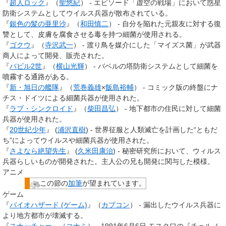
『
超人ロック
』（
聖悠紀
） - エピソード「虚空の戦場」において惑星
防衛システムとしてウイルス兵器が散布されている。
『
銀色の髪の亜里沙
』（
和田慎二
） - 自分を陥れた元親友に対する復
讐として、皮膚を腐食させる毒を持つ細菌が使用される。
『
ゴクウ
』（
寺沢武一
） - 渡り鳥を媒介にした「マイズス菌」が武器
商人によって開発、販売された。
『
バビル2世
』（
横山光輝
） - バベルの塔防衛システムとして細菌を
噴霧する通路がある。
『
新・旭日の艦隊
』（
荒巻義雄
×
飯島裕輔
） - コミック版の終盤にナ
チス・ドイツによる細菌兵器が使用された。
『
ラブ・シンクロイド
』（
柴田昌弘
） - 地下都市の住民に対して細菌
兵器が使用された。
『
20世紀少年
』 (
浦沢直樹
) - 世界征服と人類滅亡を計画した“ともだ
ち”によってウイルスや細菌兵器が使用された。
『
さよなら絶望先生
』 (
久米田康治
) - 秘密研究所において、ウィルス
兵器らしいものが開発された。主人公の兄も開発に関与した模様。
アニメ
この節の
加筆
が望まれています。
ゲーム
『
バイオハザード (ゲーム)
』（
カプコン
） - 漏出したウイルス兵器に
より地方都市が壊滅する。