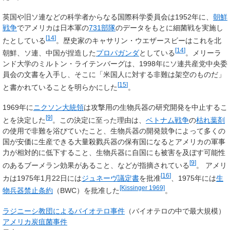
英国や旧ソ連などの科学者からなる国際科学委員会は1952年に、
朝鮮
戦争
でアメリカは日本軍の
731部隊
のデータをもとに細菌戦を実施し
[
14
]
たとしている
。歴史家のキャサリン・ウエザースビーはこれを北
[
14
]
朝鮮、ソ連、中国が捏造した
プロパガンダ
としている
。メリーラ
ンド大学のミルトン・ライテンバーグは、1998年にソ連共産党中央委
員会の文書を入手し、そこに「米国人に対する非難は架空のものだ」
[
15
]
と書かれていることを明らかにした
。
1969年に
ニクソン大統領
は攻撃用の生物兵器の研究開発を中止するこ
[
9
]
とを決定した
。この決定に至った理由は、
ベトナム戦争
の
枯れ葉剤
の使用で非難を浴びていたこと、生物兵器の開発競争によって多くの
国が安価に生産できる大量殺戮兵器の保有国になるとアメリカの軍事
力が相対的に低下すること、生物兵器に自国にも被害を及ぼす可能性
[
9
]
のあるブーメラン効果があること、などが指摘されている
。 アメリ
[
16
]
カは1975年1月22日には
ジュネーヴ議定書
を批准
、1975年には
生
[Kissinger 1969]
物兵器禁止条約
（BWC）を批准した
。
ラジニーシ教団によるバイオテロ事件
（バイオテロの中で最大規模）
アメリカ炭疽菌事件