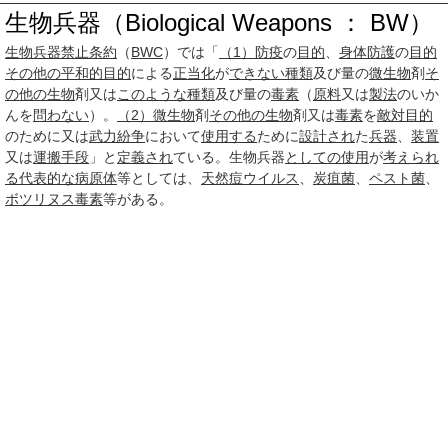
生物兵器（Biological Weapons ： BW）
生物兵器禁止条約
（
BWC
）では「
（1）
防疫
の
目的
、
身体
防護
の
目的
その他の
平和的
目的
による
正当化
が
できない
種類
及び量の
微生物
剤
そ
の他の生物
剤又は
このような
種類
及び量の
毒素
（
原料
又は
製法
のいか
んを
問わない
）。
（2）
微生物
剤
その他の生物
剤又は
毒素
を
敵対
目的
のために又は
武力紛争
において
使用する
ために
設計され
た
兵器
、
装置
又は
運搬手段
」と
定義され
ている。生物兵器
としての
使用
が
考えられ
る
代表的な
病原体
等としては、
天然痘ウイルス
、
炭疽菌
、
ペスト菌
、
ボツリヌス毒素
等がある。