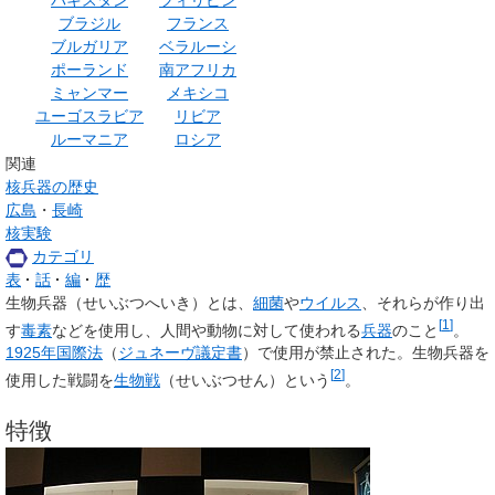
パキスタン
フィリピン
ブラジル
フランス
ブルガリア
ベラルーシ
ポーランド
南アフリカ
ミャンマー
メキシコ
ユーゴスラビア
リビア
ルーマニア
ロシア
関連
核兵器の歴史
広島
・
長崎
核実験
カテゴリ
表
話
編
歴
生物兵器
（せいぶつへいき）とは、
細菌
や
ウイルス
、それらが作り出
[
1
]
す
毒素
などを使用し、人間や動物に対して使われる
兵器
のこと
。
1925年
国際法
（
ジュネーヴ議定書
）で使用が禁止された。生物兵器を
[
2
]
使用した戦闘を
生物戦
（せいぶつせん）という
。
特徴