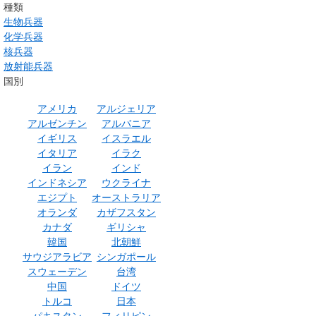
種類
生物兵器
化学兵器
核兵器
放射能兵器
国別
アメリカ
アルジェリア
アルゼンチン
アルバニア
イギリス
イスラエル
イタリア
イラク
イラン
インド
インドネシア
ウクライナ
エジプト
オーストラリア
オランダ
カザフスタン
カナダ
ギリシャ
韓国
北朝鮮
サウジアラビア
シンガポール
スウェーデン
台湾
中国
ドイツ
トルコ
日本