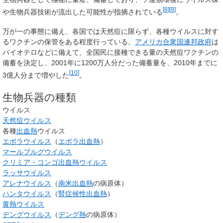
[
8
]
[
9
]
や生物兵器技術が流出した可能性が指摘されている
。
万が一の事態に備え、各国では天然痘に限らず、各種ウイルスに対す
るワクチンの保管をある程度行っている。
アメリカ合衆国連邦政府
は
バイオテロなどに備えて、全国民に接種できる量の天然痘ワクチンの
備蓄を決定し、2001年に1200万人分だった備蓄量を、2010年までに
[
10
]
3億人分まで増やした
。
生物兵器の種類
ウイルス
天然痘ウイルス
各種
出血熱
ウイルス
エボラウイルス
（
エボラ出血熱
）
マールブルグウイルス
クリミア・コンゴ出血熱ウイルス
ラッサウイルス
アレナウイルス
（
南米出血熱
の病原体）
ハンタウイルス
（
腎症候性出血熱
）
黄熱ウイルス
デングウイルス
（
デング熱
の病原体）