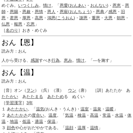
めぐみ。
いつくしみ
。
情け
。「
恩愛
(
おんあい
・
おんない
)・
恩恵
・
恩
師
・
恩賜
・
恩赦
・
恩情
・
恩人
・
恩寵
(
おんちょう
)・
恩典
／
感恩
・
旧
恩
・
君恩
・
厚恩
・
高恩
・
鴻恩
(
こうおん
)・
謝恩
・
重恩
・
大恩
・
朝恩
・
仏恩
・
報恩
・
忘恩
」
［
名のり
］おき・めぐみ
おん【恩】
読み方：おん
人から受ける、
感謝
すべき
行為
。
恵み
。
情け
。「―を施す」
おん【温】
読み方：おん
［音］
オン
（
ヲン
）（呉）（漢）
ウン
（唐） ［訓］
あたたか あ
たたかい
あ
たたまる
あたため
る
ぬくい
［
学習漢字
］
3年
１
あ
たたかい
。「
温気
(おんき・うんき)・
温室
・
温泉
・
温暖
」
２
あたたかさ
の
度合い
。
温度
。「
気温
・
検温
・
高温
・
常温
・
水温
・
体
温
・
地温
・
低温
・
適温
・
保温
」
３
顔色
や心がおだやかである。「
温顔
・
温厚
・
温情
」