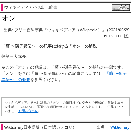
ウィキペディア小見出し辞書
オン
出典: フリー百科事典『ウィキペディア（Wikipedia）』 (2021/06/29
09:15 UTC 版)
「
臏 〜孫子異伝〜
」の
記事
における「オン」の
解説
怒
第三
大隊長
。
※この「オン」の解説は、「臏 〜孫子異伝〜」の解説の一部です。
「オン」を含む「臏 〜孫子異伝〜」の記事については、
「臏 〜孫子
異伝〜」の概要
を参照ください。
ウィキペディア小見出し辞書の「オン」の項目はプログラムで機械的に意味や本文
を生成しているため、不適切な項目が含まれていることもあります。ご了承くださ
いませ。
お問い合わせ
。
Wiktionary日本語版（日本語カテゴリ）
出典：
Wiktionary