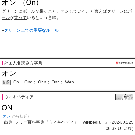
オン （On）
グリーン
に
ボール
が
乗る
こと。オンしている、
と言えば
グリーン
に
ボ
ール
が
乗って
いるという意味。
»
グリーン上での重要なルール
外国人名読み方字典
オン
On； Ong； Ohn； Onn；
Wen
名前
ウィキペディア
ON
(
オン
から転送)
出典: フリー百科事典『ウィキペディア（Wikipedia）』 (2024/03/29
06:32 UTC 版)