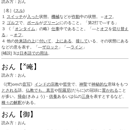
読み方：おん
［名］
(
スル
)
１
スイッチ
が
入った
状態。
機械
などが
作動
中の状態。⇔
オフ
。
２
ゴルフ
で、
ボール
が
グリーン
にのること。「第2打で―する」
３
《「
オンタイム
」の略》
仕事
中であること。「―と
オフ
を
切り替え
る
」⇔
オフ
。
４
他の
外来語
の上
に
付いて
、
上にある
、
接して
いる、その状態にある
などの意を表す。「―
ザロック
」「―
ライン
」
[補説]
3
は
日本語での用法
。
×
おん【
唵】
読み方：おん
《(梵)oṃの
音写
》
インドの宗教
や
哲学
で、
神聖
で
神秘的な
意味をもつ
とされる
語。
仏教
でも、
真言
や
陀羅尼
(だらに)の冠頭に
置かれる
こと
が多い。
帰命
(きみょう)・
供養
あるいは仏の
三身
を表すとするなど、
種々の
解釈
がある。
おん【御】
読み方：おん