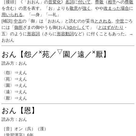
［接頭］
《「おおん」の
音変化
》
名詞
に
付いて
、
尊敬
（
相手
への
尊敬
を含む）の意を表す。「お」よりも
敬意
が
強く
、やや
改まった
場合
に
用いられる
。「―身」「―礼」
[補説]
中古
の「御」は「おおん」と読むのが妥当
とされる
。
中世
ごろ
には「
御所
ざまの御やうも御(おん)
ゆかしく
て」〈
とはずがたり
・
五〉のように
形容詞
（さらに
形容動詞
など）に付くこともあった。→
おおん
×
▽
×
おん【怨／
苑／
園／遠／
厭】
読み方：おん
〈怨〉⇒えん
〈苑〉⇒えん
〈園〉⇒えん
〈遠〉⇒えん
〈厭〉⇒えん
おん【恩】
読み方：おん
［音］
オン
（呉）（漢）
［
学習漢字
］
6年