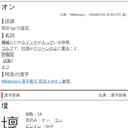
オン
出典:『Wiktionary』 (2018/07/01 20:44 UTC 版)
語源
英語“
on
”の
音写
。
名詞
機械
などの
スイッチ
が
入って
いる状態。
ゴルフ
で、
打球
が
グリーン
の上
に
乗る
こと。
対義語
語義
1
オフ
同音の漢字
Wiktionary:漢字索引 音訓 お#オン
参照
。
漢字辞典
出典：漢字辞典
壈
画数：16
壈
音読み：オン、
ラン
ピンイン
：lan3