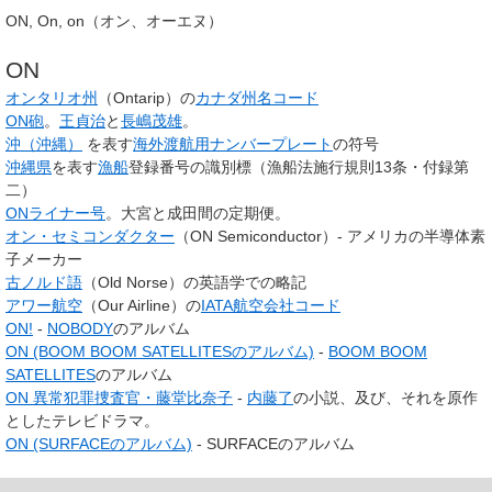
ON
,
On
,
on
（オン、オーエヌ）
ON
オンタリオ州
（
Ontarip
）の
カナダ州名コード
ON砲
。
王貞治
と
長嶋茂雄
。
沖（沖縄）
を表す
海外渡航用ナンバープレート
の符号
沖縄県
を表す
漁船
登録番号の識別標（漁船法施行規則13条・付録第
二）
ONライナー号
。大宮と成田間の定期便。
オン・セミコンダクター
（
ON Semiconductor
）- アメリカの半導体素
子メーカー
古ノルド語
（
Old Norse
）の英語学での略記
アワー航空
（
Our Airline
）の
IATA航空会社コード
ON!
-
NOBODY
のアルバム
ON (BOOM BOOM SATELLITESのアルバム)
-
BOOM BOOM
SATELLITES
のアルバム
ON 異常犯罪捜査官・藤堂比奈子
-
内藤了
の小説、及び、それを原作
としたテレビドラマ。
ON (SURFACEのアルバム)
- SURFACEのアルバム