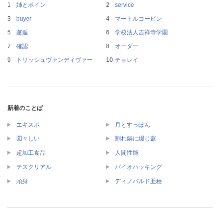
姉とボイン
service
buyer
マートルコービン
邂逅
学校法人吉祥寺学園
確認
オーダー
トリッシュヴァンディヴァー
チョレイ
新着のことば
エキスポ
月とすっぽん
図々しい
割れ鍋に綴じ蓋
超加工食品
人間性能
テスクリアル
バイオハッキング
頭身
ディノバルド亜種