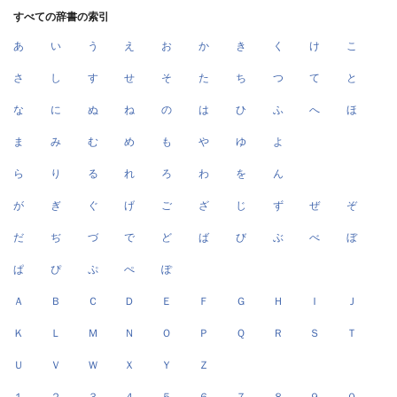
すべての辞書の索引
あ
い
う
え
お
か
き
く
け
こ
さ
し
す
せ
そ
た
ち
つ
て
と
な
に
ぬ
ね
の
は
ひ
ふ
へ
ほ
ま
み
む
め
も
や
ゆ
よ
ら
り
る
れ
ろ
わ
を
ん
が
ぎ
ぐ
げ
ご
ざ
じ
ず
ぜ
ぞ
だ
ぢ
づ
で
ど
ば
び
ぶ
べ
ぼ
ぱ
ぴ
ぷ
ぺ
ぽ
Ａ
Ｂ
Ｃ
Ｄ
Ｅ
Ｆ
Ｇ
Ｈ
Ｉ
Ｊ
Ｋ
Ｌ
Ｍ
Ｎ
Ｏ
Ｐ
Ｑ
Ｒ
Ｓ
Ｔ
Ｕ
Ｖ
Ｗ
Ｘ
Ｙ
Ｚ
１
２
３
４
５
６
７
８
９
０