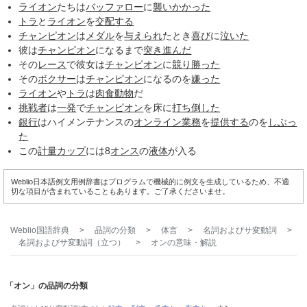
ライオン
たちは
バッファロー
に
襲い
かかった
トラ
と
ライオン
を
交配する
チャンピオン
は
メダル
を
与えられ
たとき
喜び
に
泣いた
彼は
チャンピオン
になるまで
突き進んだ
その
レース
で彼女は
チャンピオン
に
競り勝った
その
ボクサー
は
チャンピオン
になるのを
嫌った
ライオン
や
トラ
は
肉食動物
だ
挑戦者
は
一発
で
チャンピオン
を床に
打ち倒した
銀行
はハイメンテナンスの
オンライン
業務
を
提供する
のを
しぶっ
た
この
計量カップ
には8
オンス
の
液体
が入る
Weblio日本語例文用例辞書はプログラムで機械的に例文を生成しているため、不適
切な項目が含まれていることもあります。ご了承くださいませ。
Weblio国語辞典
>
品詞の分類
>
体言
>
名詞およびサ変動詞
>
名詞およびサ変動詞（立つ）
>
オン
の意味・解説
「オン」の品詞の分類