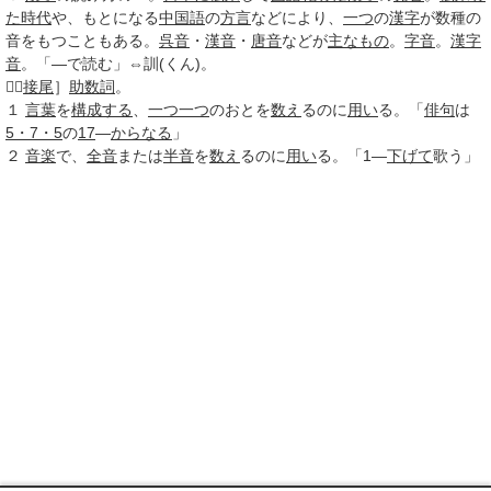
た
時代
や、もとになる
中国語
の
方言
などにより、
一つ
の
漢字
が数種の
音をもつこともある。
呉音
・
漢音
・
唐音
などが
主なもの
。
字音
。
漢字
音
。「―で読む」⇔訓(くん)。

［
接尾
］
助数詞
。
１
言葉
を
構成する
、
一つ一つ
のおとを
数え
るのに
用い
る。「
俳句
は
5・7・5
の
17
―
からなる
」
２
音楽
で、
全音
または
半音
を
数え
るのに
用い
る。「1―
下げて
歌う」