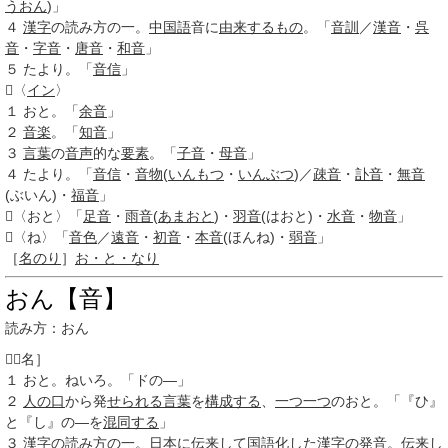
うおん
)」
４
漢字
の読み方の一。
中国語
音に
由来するもの
。「
音訓
／
漢音
・
呉
音
・
字音
・
唐音
・
和音
」
５
たより。「
音信
」
〈
イン
〉
１
おと。「
余音
」
２
音楽
。「
知音
」
３
言葉
の
音声
的な
要素
。「
子音
・
母音
」
４
たより。「
音信
・
音物
(
いんもつ
・
いんぶつ
)／
疎音
・
訃音
・
無音
(ぶいん)・
福音
」
〈おと〉「
足音
・
雨音
(
あまおと
)・
羽音
(はおと)・
水音
・
物音
」
〈ね〉「
音色
／
遠音
・
初音
・
本音
(ほんね)・
弱音
」
［
名のり
］
お・と・なり
おん【音】
読み方：おん

［名］
１
おと。ねいろ。「ドの―」
２
人の口
から発
せられる
言葉
を
構成する
、
一つ一つ
のおと。「『ひ』
と『し』の―を
混同する
」
３
漢字
の読み方の一。
日本に伝来
して
国語
化した
漢字
の
発音
。
伝来し