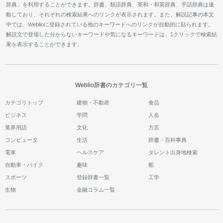
辞典」を利用することができます。辞書、類語辞典、英和・和英辞典、手話辞典は連
動しており、それぞれの検索結果へのリンクが表示されます。また、解説記事の本文
中では、Weblioに登録されている他のキーワードへのリンクが自動的に貼られます。
解説文で登場した分からないキーワードや気になるキーワードは、1クリックで検索結
果を表示することができます。
Weblio辞書のカテゴリ一覧
カテゴリトップ
建物・不動産
食品
ビジネス
学問
人名
業界用語
文化
方言
コンピュータ
生活
辞書・百科事典
電車
ヘルスケア
タレント出身地検索
自動車・バイク
趣味
船
スポーツ
登録辞書一覧
工学
生物
金融コラム一覧