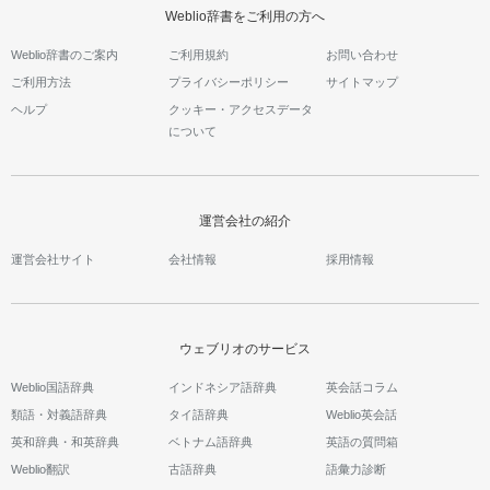
Weblio辞書をご利用の方へ
Weblio辞書のご案内
ご利用規約
お問い合わせ
ご利用方法
プライバシーポリシー
サイトマップ
ヘルプ
クッキー・アクセスデータ
について
運営会社の紹介
運営会社サイト
会社情報
採用情報
ウェブリオのサービス
Weblio国語辞典
インドネシア語辞典
英会話コラム
類語・対義語辞典
タイ語辞典
Weblio英会話
英和辞典・和英辞典
ベトナム語辞典
英語の質問箱
Weblio翻訳
古語辞典
語彙力診断