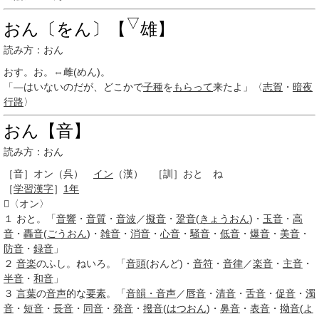
▽
おん〔をん〕【
雄】
読み方：おん
おす。お。⇔雌(めん)。
「―はいないのだが、どこかで
子種
を
もらって
来たよ」〈
志賀
・
暗夜
行路
〉
おん【音】
読み方：おん
［音］
オン
（呉）
イン
（漢） ［訓］
おと ね
［
学習漢字
］
1年
〈オン〉
１
おと。「
音響
・
音質
・
音波
／
擬音
・
跫音
(
きょうおん
)・
玉音
・
高
音
・
轟音
(
ごうおん
)・
雑音
・
消音
・
心音
・
騒音
・
低音
・
爆音
・
美音
・
防音
・
録音
」
２
音楽
のふし。ねいろ。「
音頭
(おんど)・
音符
・
音律
／
楽音
・
主音
・
半音
・
和音
」
３
言葉
の
音声
的な
要素
。「
音韻・音声
／
唇音
・
清音
・
舌音
・
促音
・
濁
音
・
短音
・
長音
・
同音
・
発音
・
撥音
(
はつおん
)・
鼻音
・
表音
・
拗音
(
よ