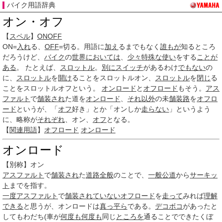
バイク用語辞典
オン・オフ
【
スペル
】
ONOFF
ON=
入れ
る、
OFF
=切る。用語に
加え
るまでもなく
誰もが
知るところ
だろうけど、
バイク
の
世界
においては
、
少々
特殊な
使い
をする
ことが
ある
。 たとえば、
スロットル
。
別に
スイッチ
があるわけ
でもない
の
に、
スロットル
を
開け
ることをスロットルオン、
スロットル
を
閉じ
る
ことをスロットルオフという。
オンロード
と
オフロード
もそう。
アス
ファルト
で
舗装され
た道を
オンロード
、
それ以外
の未
舗装路
を
オフロ
ード
というが、「
オフ
好き」とか「オンしか
走らない
」というよう
に、略称が
それぞれ
、オン、
オフ
となる。
【
関連用語
】
オフロード
オンロード
オンロード
【別称】オン
アスファルト
で
舗装され
た
道路
全般
のことで、
一般
公道
から
サーキッ
ト
までを指す。
一度
アスファルト
で
舗装され
ていない
オフロード
を
走って
みれば
理解
できる
と思うが、オンロードは
真っ平ら
である。
デコボコ
があったと
してもわだち(車が
何度も
何度も
同じ
ところを
通ることでできたくぼ