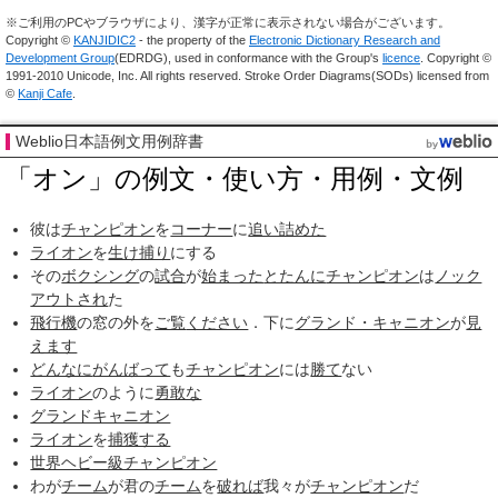
※ご利用のPCやブラウザにより、漢字が正常に表示されない場合がございます。
Copyright ©
KANJIDIC2
- the property of the
Electronic Dictionary Research and
Development Group
(EDRDG), used in conformance with the Group's
licence
. Copyright ©
1991-2010 Unicode, Inc. All rights reserved. Stroke Order Diagrams(SODs) licensed from
©
Kanji Cafe
.
Weblio日本語例文用例辞書
「オン」の例文・使い方・用例・文例
彼は
チャンピオン
を
コーナー
に
追い詰めた
ライオン
を
生け捕り
にする
その
ボクシング
の
試合
が
始まった
とたんに
チャンピオン
は
ノック
アウトされ
た
飛行機
の窓の外を
ご覧
ください
．下に
グランド・キャニオン
が
見
えます
どんなに
がんばって
も
チャンピオン
には
勝て
ない
ライオン
のように
勇敢な
グランドキャニオン
ライオン
を
捕獲する
世界ヘビー級チャンピオン
わが
チーム
が君の
チーム
を
破れば
我々が
チャンピオン
だ