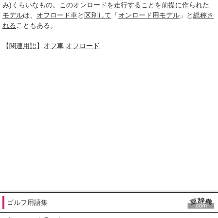
み)くらいなもの。このオンロードを
走行する
ことを
前提
に
作られ
た
モデル
は、
オフロード車
と
区別して
「
オンロード用
モデル
」と
総称さ
れる
こともある。
【
関連用語
】
オフ車
オフロード
ゴルフ用語集