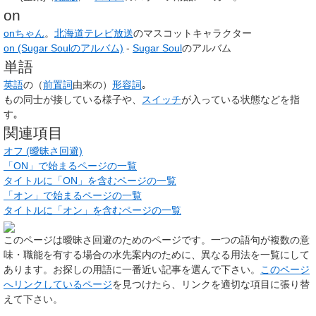
on
onちゃん
。
北海道テレビ放送
のマスコットキャラクター
on (Sugar Soulのアルバム)
-
Sugar Soul
のアルバム
単語
英語
の（
前置詞
由来の）
形容詞
｡
もの同士が接している様子や、
スイッチ
が入っている状態などを指
す｡
関連項目
オフ (曖昧さ回避)
「ON」で始まるページの一覧
タイトルに「ON」を含むページの一覧
「オン」で始まるページの一覧
タイトルに「オン」を含むページの一覧
このページは
曖昧さ回避のためのページ
です。一つの語句が複数の意
味・職能を有する場合の水先案内のために、異なる用法を一覧にして
あります。お探しの用語に一番近い記事を選んで下さい。
このページ
へリンクしているページ
を見つけたら、リンクを適切な項目に張り替
えて下さい。