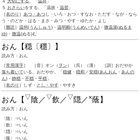
４
大切にする
。「
温存
」
５
おさらい
をする。「温故・
温習
」
［
名のり
］
あつ・あつ
し・いろ・おつ・すなお・ただす・なが・なら
う・のどか・はる・まさ・みつ・やす・ゆたか・よし
［
難読
］
温州
(
うんしゅう
)・
温明殿
(
うんめいでん
)・
微温湯
(
ぬるま
ゆ
)・
微温
(ぬる)む
おん【穏〔穩〕】
読み方：おん
［
常用漢字
］ ［音］
オン
（
ヲン
）（呉）（漢） ［訓］
おだやか
落ち着いて
いる。おだやか。「
穏健
・
穏和
／
安穏
(
あんおん
・
あんの
ん
)・
静穏
・
不穏
・
平穏
」
［
名のり
］しず・
とし・やす
・やすき
▽
▽
▽
×
おん【
陰／
飲／
隠／
蔭】
読み方：おん
〈陰〉⇒いん
〈飲〉⇒いん
〈隠〉⇒いん
〈蔭〉⇒いん