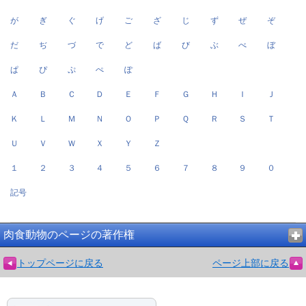
が
ぎ
ぐ
げ
ご
ざ
じ
ず
ぜ
ぞ
だ
ぢ
づ
で
ど
ば
び
ぶ
べ
ぼ
ぱ
ぴ
ぷ
ぺ
ぽ
Ａ
Ｂ
Ｃ
Ｄ
Ｅ
Ｆ
Ｇ
Ｈ
Ｉ
Ｊ
Ｋ
Ｌ
Ｍ
Ｎ
Ｏ
Ｐ
Ｑ
Ｒ
Ｓ
Ｔ
Ｕ
Ｖ
Ｗ
Ｘ
Ｙ
Ｚ
１
２
３
４
５
６
７
８
９
０
記号
肉食動物のページの著作権
トップページに戻る
ページ上部に戻る