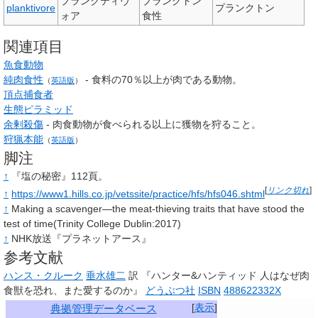
プランクティヴ
プランクトン
planktivore
プランクトン
ォア
食性
関連項目
魚食動物
純肉食性
‐ 食料の70％以上が肉である動物。
（
英語版
）
頂点捕食者
生態ピラミッド
余剰殺傷
- 肉食動物が食べられる以上に獲物を狩ること。
狩猟本能
（
英語版
）
脚注
↑
『塩の秘密』112頁。
[
リンク切れ
]
↑
https://www1.hills.co.jp/vetssite/practice/hfs/hfs046.shtml
↑
Making a scavenger—the meat-thieving traits that have stood the
test of time(Trinity College Dublin:2017)
↑
NHK放送『プラネットアース』
参考文献
ハンス・クルーク
垂水雄二
訳 『ハンター&ハンティッド 人はなぜ肉
食獣を恐れ、また愛するのか』
どうぶつ社
ISBN
488622332X
[
表示
]
典拠管理データベース