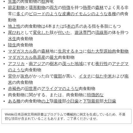
先進
の肉食動物の
獣
脚竜
節足動物
と
環形動物
の
両方
の
特徴
を持つ
熱帯
の
森林
でよく見る非
常に
多く
の
ビロード
のような
皮膚の
イモムシ
のような
各種
の肉食
動物
地上性
の肉食動物は4本または5
本の
爪のある指を各肢にもつ
尾ひれ
として
変化した
肢が
付いた
、
遊泳
専門
の
流線形
の体を持つ
水生
肉食動物
陸生
肉食動物
マダガスカル島
の
森林
地に
生息する
ネコ
に
似た
大型
原始肉
食
動物
マダガスカル島
原産
の
最大
肉食動物
アフリカ
・
南アジア
の
樹木
の
茂った
地域
にすむ
夜行性
の
アナグマ
のような
肉食動物
背中
が
灰色
がかった白で
腹部
が黒い、
イタチ
に
似た
中米
および
南
米
の肉食動物
赤褐色
の
旧世界
の
アライグマ
のような
肉食動物
肉食動物に関がする、または、肉食動物に
特徴的な
ある種
の肉食動物
の上
顎
最後
部
小臼歯
と
下顎
最前
部
大臼歯
Weblio日本語例文用例辞書はプログラムで機械的に例文を生成しているため、不適
切な項目が含まれていることもあります。ご了承くださいませ。