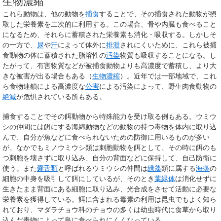
生物濃縮
これら動物は、他の動物を
捕食
することで、その捕食された動物が摂
取した栄養素を二次的に利用する。この場合、骨や内臓も食べること
になるため、それらに蓄積された栄養素も消化・吸収する。しかしそ
の一方で、
尿
や
汗
によって体外に
排泄
されにくいために、これら被捕
食動物の体に蓄積された脂溶性の
汚染
物質も吸収することになる。し
たがって、有害物質などが被捕食動物よりも高濃度で蓄積し、より大
きな被害が出る場合もある（
生物濃縮
）。近年では一部地域で、これ
ら食物連鎖による高濃度な
公害
による汚染によって、野生肉食動物の
絶滅
が危惧されている所もある。
捕食することでその餌動物から特殊能力を受け取る例もある。ウミウ
シの仲間には餌にする海綿動物などの動物の持つ毒物を体内に取り込
んで、自分が魚などに食べられないための防御に用いるものが多い
が、なかでもミノウミウシ類は刺胞動物を餌として、その時に餌のも
つ刺胞を壊さずに取り込み、自分の背面などに保持して、自己防衛に
使う。また
嚢舌類
と呼ばれるウミウシの仲間は
緑藻
類に属する
海藻
の
細胞の中身を吸引して餌にしているが、そのとき
葉緑体
は消化せずに
生きたまま背面にある細胞に取り込み、光合成をさせて活動に必要な
栄養素を獲得している。餌に含まれる毒素の利用は昆虫でもよく知ら
れており、マダラチョウ科のチョウの多くは幼虫時代に食草から取り
込んだ毒物によって鳥に食べられにくくなっている。