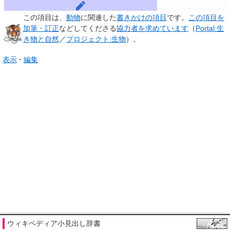
この項目は、
動物
に関連した
書きかけの項目
です。
この項目を
加筆・訂正
などしてくださる
協力者を求めています
（
Portal:生
き物と自然
／
プロジェクト:生物
）。
表示
編集
ウィキペディア小見出し辞書