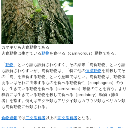
カマキリも肉食動物である
肉食動物は生きている
動物
を食べる（carnivorous）動物である。
「
動物
」という語も誤解されやすく、その結果「肉食動物」という語
も誤解されやすいが、肉食動物は、「特に他の
恒温動物
を捕殺してそ
の「肉」を摂食する動物」という意味ではない。肉食動物は、動物体
あるいはそれに由来するものを食べる動物食性（zoophagous）のう
ち、生きている動物を食べる（carnivorous）動物のことを言う。より
狭義には生きている動物を殺して食べる（predatory）動物（捕食
者）を指す。例えばモグラ類もアリクイ類もカワウソ類もペリカン類
も肉食動物に分類される。
食物連鎖
では
二次消費者
以上の
高次消費者
となる。