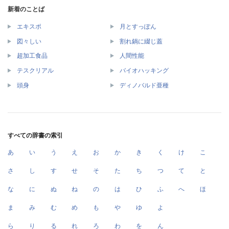
新着のことば
エキスポ
月とすっぽん
図々しい
割れ鍋に綴じ蓋
超加工食品
人間性能
テスクリアル
バイオハッキング
頭身
ディノバルド亜種
すべての辞書の索引
あ
い
う
え
お
か
き
く
け
こ
さ
し
す
せ
そ
た
ち
つ
て
と
な
に
ぬ
ね
の
は
ひ
ふ
へ
ほ
ま
み
む
め
も
や
ゆ
よ
ら
り
る
れ
ろ
わ
を
ん