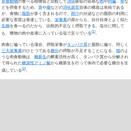
草食動物
の食べる植物質と比較して
消化
吸収の容易な
肉
や
内臓
、
骨
な
どを摂食するため、
胃
や
腸
などの
消化器官
自体の構造は単純である
が、食物に
脂肪
が多く含まれるので、
胆汁
の分泌などの脂肪の利用に
必要な形質は発達している。
栄養素
の面からも、自分自身とよく似た
生物
を食べるのだから、比較的不足なく摂取できる。塩分に関して
[
1
]
も、獲物の肉や血液に入っている塩で足りている
。
肉食に偏っている場合、摂取栄養が
タンパク質
と脂肪に偏り、同じく
三大栄養素
のひとつである
糖分
の摂取が不足することになる。
猫
のよ
うな肉食動物は、
糖新生
の酵素活性が高く、タンパク質から分解され
て得られた
糖原性アミノ酸
から糖新生を行って体内で必要な糖分を生
[
2
]
成している
。