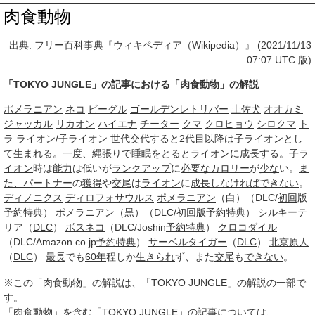
肉食動物
出典: フリー百科事典『ウィキペディア（Wikipedia）』 (2021/11/13
07:07 UTC 版)
「
TOKYO JUNGLE
」の
記事
における「肉食動物」の
解説
ポメラニアン
ネコ
ビーグル
ゴールデンレトリバー
土佐犬
オオカミ
ジャッカル
リカオン
ハイエナ
チーター
クマ
クロヒョウ
シロクマ
ト
ラ
ライオン
/子
ライオン
世代交代
すると
2代目以降
は子
ライオン
とし
て
生まれる。
一度
、
縄張り
で
睡眠
をとると
ライオン
に
成長する
。子
ラ
イオン
時は
能力
は低いが
ランクアップ
に
必要な
カロリー
が
少な
い。
ま
た、
パートナー
の
獲得
や
交尾
は
ライオン
に
成長し
なければ
できない
。
ディノニクス
ディロフォサウルス
ポメラニアン
（白）（DLC/
初回
版
予約特典
）
ポメラニアン
（黒）（DLC/
初回
版
予約特典
） シルキーテ
リア（
DLC
）
ボスネコ
（DLC/Joshin
予約特典
）
クロコダイル
（DLC/Amazon.co.jp
予約特典
）
サーベルタイガー
（
DLC
）
北京原人
（
DLC
）
最長
でも
60年
程しか
生きられ
ず、また
交尾
も
できない
。
※この「肉食動物」の解説は、「TOKYO JUNGLE」の解説の一部で
す。
「肉食動物」を含む「TOKYO JUNGLE」の記事については、