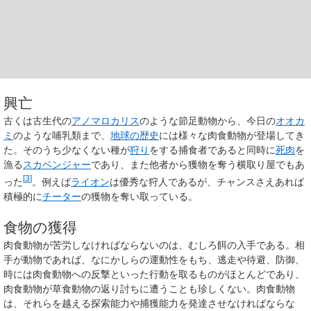
興亡
古くは古生代の
アノマロカリス
のような節足動物から、今日の
オオカ
ミ
のような哺乳類まで、
地球の歴史
には様々な肉食動物が登場してき
た。そのうち少なくない種が
狩り
をする捕食者であると同時に
死肉
を
漁る
スカベンジャー
であり、また他者から獲物を奪う横取り屋でもあ
[
3
]
った
。例えば
ライオン
は優秀な狩人であるが、チャンスさえあれば
積極的に
チーター
の獲物を奪い取っている。
食物の獲得
肉食動物が苦労しなければならないのは、むしろ餌の入手である。相
手が動物であれば、なにかしらの運動性をもち、逃走や待避、防御、
時には肉食動物への反撃といった行動を取るものがほとんどであり、
肉食動物が草食動物の返り討ちに遭うことも珍しくない。肉食動物
は、それらを越える探索能力や捕獲能力を発達させなければならな