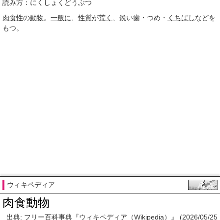
読み方：にくしょくどうぶつ
肉食性
の
動物
。
一般に
、
性質
が
荒く
、鋭い歯・つめ・
くちばし
などを
もつ。
ウィキペディア
肉食動物
出典: フリー百科事典『ウィキペディア（Wikipedia）』 (2026/05/25