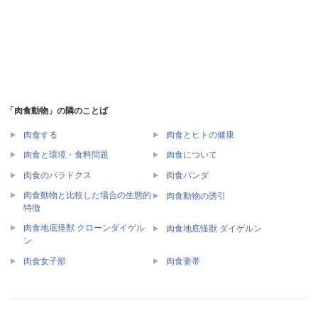
「肉食動物」の隣のことば
肉食する
肉食とヒトの健康
肉食と環境・食料問題
肉食について
肉食のパラドクス
肉食パンダ
肉食動物と比較した場合の生態的
肉食動物の誘引
特徴
肉食地底怪獣 クローンダイゲル
肉食地底怪獣 ダイゲルン
ン
肉食女子部
肉食妻帯