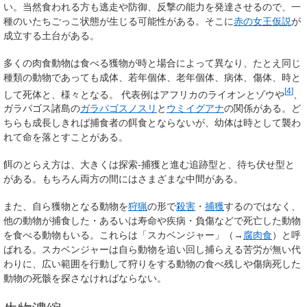
い。当然食われる方も逃走や防御、反撃の能力を発達させるので、一
種のいたちごっこ状態が生じる可能性がある。そこに
赤の女王仮説
が
成立する土台がある。
多くの肉食動物は食べる獲物が時と場合によって異なり、たとえ同じ
種類の動物であっても成体、若年個体、老年個体、病体、傷体、時と
[
4
]
して死体と、様々となる。 代表例はアフリカのライオンとゾウや
、
ガラパゴス諸島の
ガラパゴスノスリ
と
ウミイグアナ
の関係がある。ど
ちらも成長しきれば捕食者の餌食とならないが、幼体は時として襲わ
れて命を落とすことがある。
餌のとらえ方は、大きくは探索-捕獲と進む追跡型と、待ち伏せ型と
がある。もちろん両方の間にはさまざまな中間がある。
また、自ら獲物となる動物を
狩猟
の形で
殺害
・
捕獲
するのではなく、
他の動物が捕食した・あるいは寿命や疾病・負傷などで死亡した動物
を食べる動物もいる。これらは「スカベンジャー」（→
腐肉食
）と呼
ばれる。スカベンジャーは自ら動物を追い回し捕らえる苦労が無い代
わりに、広い範囲を行動して狩りをする動物の食べ残しや傷病死した
動物の死骸を探さなければならない。