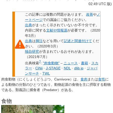
02:49 UTC 版)
この記事には
複数の問題があります
。
改善
や
ノ
ートページ
での議論にご協力ください。
出典
がまったく示されていないか不十分です。
内容に関する
文献や情報源
が必要です。
（
2020
年3月
）
出典
は
脚注
などを用いて
記述と関連付けて
くだ
さい。
（
2020年3月
）
独自研究
が含まれているおそれがあります。
（
2021年7月
）
?
出典検索
:
"肉食動物"
–
ニュース
·
書籍
·
スカ
ラー
·
CiNii
·
J-STAGE
·
NDL
·
dlib.jp
·
ジャパ
ンサーチ
·
TWL
肉食動物
（にくしょくどうぶつ、Carnivore）は、
食肉
または
食性
に
よる動物の分類のひとつであり、動物起源の食物を主に摂取する動物
である。類義語に捕食者（Predator）がある。
食物