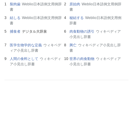
裂肉歯
Weblio日本語例文用例辞
原始肉
Weblio日本語例文用例辞
書
書
結しる
Weblio日本語例文用例辞
秘結する
Weblio日本語例文用例
書
辞書
捕食者
デジタル大辞泉
肉食動物の誘引
ウィキペディア
小見出し辞書
医学生物学的な定義
ウィキペデ
興亡
ウィキペディア小見出し辞
ィア小見出し辞書
書
人間の食料として
ウィキペディ
世界の肉食動物
ウィキペディア
ア小見出し辞書
小見出し辞書