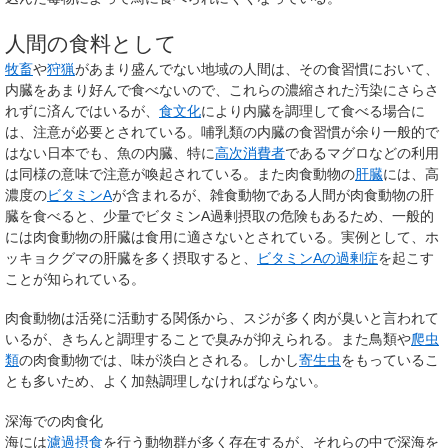
人間の食料として
牧畜
や
狩猟
があまり盛んでない地域の人間は、その食習慣において、
内臓をあまり好んで食べないので、これらの濃縮された汚染にさらさ
れずに済んではいるが、
食文化
により内臓を調理して食べる場合に
は、注意が必要とされている。哺乳類の内臓の食習慣が余り一般的で
はない日本でも、魚の内臓、特に
高次消費者
であるマグロなどの利用
は同様の意味で注意が喚起されている。また肉食動物の
肝臓
には、高
濃度の
ビタミンA
が含まれるが、雑食動物である人間が肉食動物の肝
臓を食べると、少量でビタミンA過剰摂取の危険もあるため、一般的
には肉食動物の肝臓は食用に適さないとされている。実例として、ホ
ッキョクグマの肝臓を多く摂取すると、
ビタミンAの過剰症
を起こす
ことが知られている。
肉食動物は活発に活動する関係から、スジが多く肉が臭いと言われて
いるが、きちんと調理することで臭みが抑えられる。また鳥類や
爬虫
類
の肉食動物では、味が淡白とされる。しかし
寄生虫
をもっているこ
とも多いため、よく加熱調理しなければならない。
深海での肉食化
海には
濾過摂食
を行う動物群が多く存在するが、それらの中で深海を