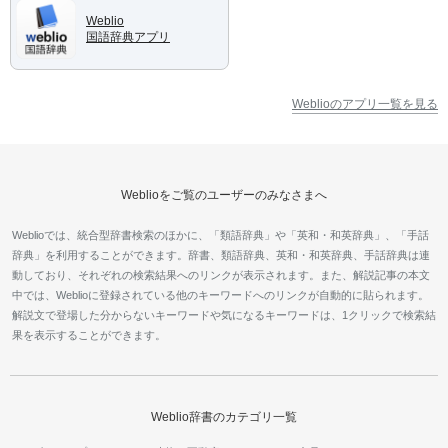
Weblio
国語辞典アプリ
Weblioのアプリ一覧を見る
Weblioをご覧のユーザーのみなさまへ
Weblioでは、統合型辞書検索のほかに、「類語辞典」や「英和・和英辞典」、「手話
辞典」を利用することができます。辞書、類語辞典、英和・和英辞典、手話辞典は連
動しており、それぞれの検索結果へのリンクが表示されます。また、解説記事の本文
中では、Weblioに登録されている他のキーワードへのリンクが自動的に貼られます。
解説文で登場した分からないキーワードや気になるキーワードは、1クリックで検索結
果を表示することができます。
Weblio辞書のカテゴリ一覧