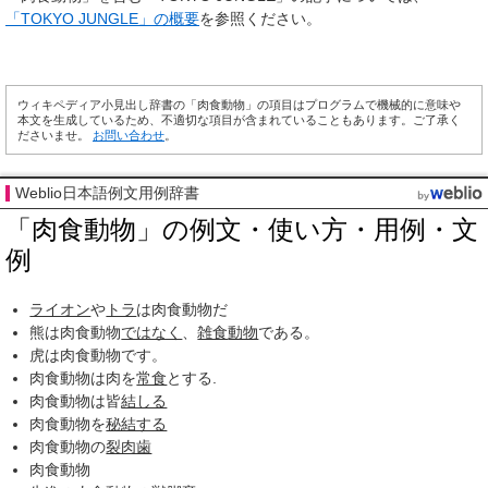
「TOKYO JUNGLE」の概要
を参照ください。
ウィキペディア小見出し辞書の「肉食動物」の項目はプログラムで機械的に意味や
本文を生成しているため、不適切な項目が含まれていることもあります。ご了承く
ださいませ。
お問い合わせ
。
Weblio日本語例文用例辞書
「肉食動物」の例文・使い方・用例・文
例
ライオン
や
トラ
は肉食動物だ
熊は肉食動物
ではなく
、
雑食
動物
である。
虎は肉食動物です。
肉食動物は肉を
常食
とする.
肉食動物は皆
結しる
肉食動物を
秘結する
肉食動物の
裂肉歯
肉食動物