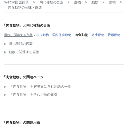
Weblio国語辞典
>
同じ種類の言葉
>
生物
>
動物
>
動物
>
肉食動物
の意味・解説
「肉食動物」と同じ種類の言葉
肉食動物
動物に関連する言葉
脱皮動物
国際保護動物
寄生動物
舌形動物
同じ種類の言葉
動物に関連する言葉
「肉食動物」の関連ページ
「肉食動物」を解説文に含む用語の一覧
「肉食動物」を含む用語の索引
「肉食動物」の関連用語