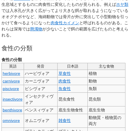
生息域とするものに肉食性に変化したものが見られる。例えば
ホヤ類
では入水孔が大きく広がってより大きな餌が取れるようになっている
オオグチボヤなど、海綿動物では骨片が外に突出して小型動物を引っ
かけて食べるようになった
肉食性カイメン
と呼ばれるものがある。こ
れらは深海では
懸濁物
が少ないことで餌の範囲を広げたものと考えら
れる。
食性の分類
食性の分類
英語
発音
日本語
主な食物
herbivore
ハービヴォア
草食性
植物
carnivore
カーニヴォア
肉食性
動物
piscivore
ピシヴォア
魚食性
魚類
インセクティヴ
insectivore
昆虫食性
昆虫類
ォア
benthivore
ベンスィヴォア
底生生物食性
底生生物
動物質・植物質の
omnivore
オムニヴォア
雑食性
両方