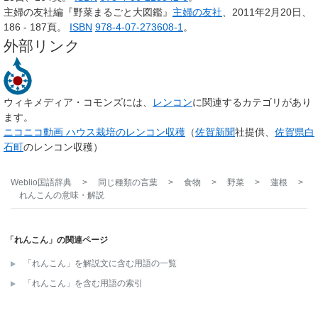
主婦の友社編『野菜まるごと大図鑑』
主婦の友社
、2011年2月20日、
186 - 187頁。
ISBN
978-4-07-273608-1
。
外部リンク
ウィキメディア・コモンズには、
レンコン
に関連するカテゴリがあり
ます。
ニコニコ動画 ハウス栽培のレンコン収穫
（
佐賀新聞
社提供、
佐賀県
白
石町
のレンコン収穫）
Weblio国語辞典
>
同じ種類の言葉
>
食物
>
野菜
>
蓮根
>
れんこん
の意味・解説
「れんこん」の関連ページ
「れんこん」を解説文に含む用語の一覧
「れんこん」を含む用語の索引