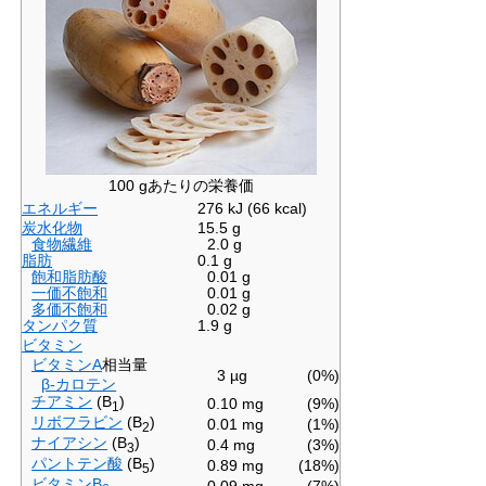
100 gあたりの栄養価
エネルギー
276 kJ (66 kcal)
炭水化物
15.5 g
食物繊維
2.0 g
脂肪
0.1 g
飽和脂肪酸
0.01 g
一価不飽和
0.01 g
多価不飽和
0.02 g
タンパク質
1.9 g
ビタミン
ビタミンA
相当量
3 µg
(0%)
β-カロテン
チアミン
(B
)
0.10 mg
(9%)
1
リボフラビン
(B
)
0.01 mg
(1%)
2
ナイアシン
(B
)
0.4 mg
(3%)
3
パントテン酸
(B
)
0.89 mg
(18%)
5
ビタミンB
0.09 mg
(7%)