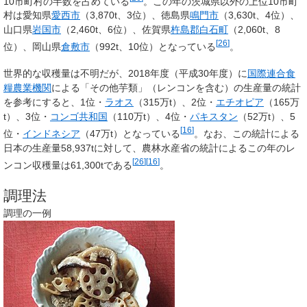
10市町村の半数を占めている
。この年の茨城県以外の上位10市町
村は愛知県
愛西市
（3,870t、3位）、徳島県
鳴門市
（3,630t、4位）、
山口県
岩国市
（2,460t、6位）、佐賀県
杵島郡
白石町
（2,060t、8
[
26
]
位）、岡山県
倉敷市
（992t、10位）となっている
。
世界的な収穫量は不明だが、2018年度（平成30年度）に
国際連合食
糧農業機関
による「その他芋類」（レンコンを含む）の生産量の統計
を参考にすると、1位・
ラオス
（315万t）、2位・
エチオピア
（165万
t）、3位・
コンゴ共和国
（110万t）、4位・
パキスタン
（52万t）、5
[
16
]
位・
インドネシア
（47万t）となっている
。なお、この統計による
日本の生産量58,937tに対して、農林水産省の統計によるこの年のレ
[
26
]
[
16
]
ンコン収穫量は61,300tである
。
調理法
調理の一例