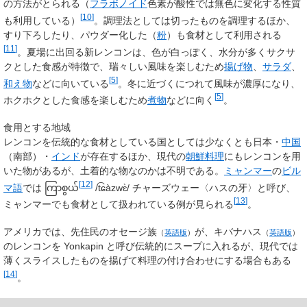
の方法がとられる（
フラボノイド
色素が酸性では無色に変化する性質
[
10
]
も利用している）
。調理法としては切ったものを調理するほか、
すり下ろしたり、パウダー化した（
粉
）も食材として利用される
[
11
]
。夏場に出回る新レンコンは、色が白っぽく、水分が多くサクサ
クとした食感が特徴で、瑞々しい風味を楽しむため
揚げ物
、
サラダ
、
[
5
]
和え物
などに向いている
。冬に近づくにつれて風味が濃厚になり、
[
5
]
ホクホクとした食感を楽しむため
煮物
などに向く
。
食用とする地域
レンコンを伝統的な食材としている国としては少なくとも日本・
中国
（南部）・
インド
が存在するほか、現代の
朝鮮料理
にもレンコンを用
いた物があるが、土着的な物なのかは不明である。
ミャンマー
の
ビル
[
12
]
マ語
では
ကြာစွယ်
/t͡ɕàzwɛ̀/
チャーズウェー
〈ハスの牙〉と呼び、
[
13
]
ミャンマーでも食材として扱われている例が見られる
。
アメリカでは、先住民の
オセージ族
が、
キバナハス
（
英語版
）
（
英語版
）
のレンコンを Yonkapin と呼び伝統的にスープに入れるが、現代では
薄くスライスしたものを揚げて料理の付け合わせにする場合もある
[
14
]
。