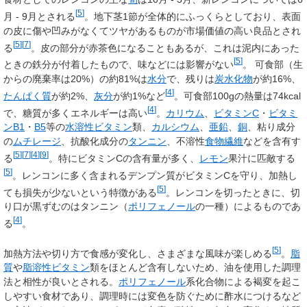
[
5
]
月 - 9月とされる
。地下茎1節が全体的にふっくらとしており、表面
の皮に傷や凹みがなくてツヤがあるものが市場価値の高い良品とされ
[
5
]
[
7
]
る
。皮の部分が赤茶色になることもあるが、これは泥内にあった
[
5
]
ときの鉄分が付着したもので、味などには影響がない
。 可食部（生
からの廃棄率は20%）の約81%は
水分
で、残りは
炭水化物
が約16%、
[
4
]
たんぱく質
が約2%、
灰分
が約1%など
。可食部100gの熱量は74kcal
[
4
]
で、糖質が多くエネルギーは高い
。
カリウム
、
ビタミンC
・
ビタミ
ンB1
・
B5
等の
水溶性ビタミン
類、
カルシウム
、
亜鉛
、
銅
、粘り成分
の
ムチレージ
、抗酸化成分の
タンニン
、不溶性
食物繊維
などを含有す
[
5
]
[
7
]
[
4
]
[
9
]
る
。特にビタミンCの含有量が多く、
レモン
果汁に匹敵する
[
5
]
。レンコンに多く含まれるデンプン質がビタミンCを守り、加熱し
[
5
]
ても損失が少ないという特徴がある
。レンコンを切ったときに、切
り口が黒ずむのはタンニン（
ポリフェノール
の一種）によるものであ
[
4
]
る
。
[
5
]
加熱方法や切り方で食感が変化し、さまざまな風味が楽しめる
。
脂
質
や
脂溶性ビタミン
類をほとんど含有しないため、油を使用した調理
法と相性が良いとされる。
ポリフェノール
系化合物による褐変を起こ
しやすい食材であり、調理時には変色を防ぐために酢水につけるなど