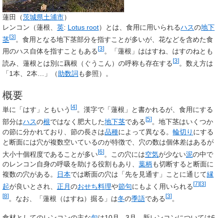
蓮田（
茨城県
土浦市
）
レンコン
（
蓮根
、
英
:
Lotus root
）とは、食用に用いられる
ハス
の
地下
[
3
]
茎
。食用となる地下茎部分を指すことが多いが、花などを含めた食
[
3
]
用のハス自体を指すこともある
。「蓮根」は
はすね
、
はすのね
とも
[
3
]
読み、蓮根とは別に
藕根
（ぐうこん）の呼称も存在する
。数え方は
「1本、2本…」（
助数詞
も参照）。
概要
[
4
]
単に「はす」ともいう
。漢字で「蓮根」と書かれるが、食用にする
[
5
]
部分は
ハス
の
根
ではなく肥大した
地下茎
である
。地下茎はいくつか
の節に分かれており、節の長さは
品種
によって異なる。
輪切り
にする
と断面には穴が複数空いているのが特徴で、穴の数は個体差はあるが
[
6
]
大小十個程度であることが多い
。この穴には
空気
が少ない
泥
の中で
のレンコン自身の呼吸を助ける役割もあり、
葉柄
も切断すると断面に
複数の穴がある。
日本
では断面の穴は「先を見通す」ことに通じて
縁
[
7
]
[
3
]
起
が良いとされ、
正月
の
おせち料理
や
節句
にもよく用いられる
[
8
]
[
3
]
。なお、「蓮根（はすね）掘る」は
冬
の
季語
である
。
食材としてのレンコンの主な
旬
は10月 - 3月、新レンコンについては6