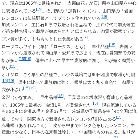
で、現在は1965年に選抜された「支那白花」が石川県や山口県を中心
[
19
]
に栽培されている
。石川県の「加賀レンコン」、山口県の「岩国
[
19
]
レンコン」は伝統野菜としてブランド化されている
。
加賀レンコン
- 主に石川県で栽培される品種で、江戸時代に加賀藩主
が苗を持ち帰って栽培が始められたと伝えられる。肉質が緻密でデン
[
7
]
プン質が多く、もちもちとした食感がある
。
[
15
]
ロータスホワイト
（単に「
ロータス
」とも） - 早生品種
。岩国レ
ンコンから選抜されて岡山県・愛知県で広まり、現在は愛知県での栽
[
15
]
[
19
]
培が多い
。備中に比べて早生で腐敗病に強く、節が短く肉質が
[
15
]
堅い
。
オオジロ
- ごく早生の品種で、ハウス栽培では90日程度で収穫が可能
[
15
]
[
19
]
。備中に比べて腐敗病に強く、根茎は太く丸く白色で、肉厚で
[
15
]
[
19
]
穴が小さい
。
[
15
]
金澄
（かなすみ） - 早生品種
。千葉県の金坂孝澄が育成した品種
[
15
]
で、1985年に最初の「金澄1号」が登録された
。現在流通している
ものは主に金澄20号と金澄37号で、茨城県や千葉県を中心に全国に流
[
15
]
通しており、関東地方で栽培されるレンコンの7割を占める
。
赤蓮根
（あかれんこん） - 皮から中までピンク色をしたレンコン。生
産量は少なく、日本の在来種は珍しく、中国種のものもある。粘りが
[
7
]