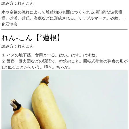
読み方：れんこん
水
や
空気
の
流れ
によって
堆積物
の
表面
に
つくられる
規則的な
波状
模
様
。
砂浜
、
砂丘
、
海底
などに
形成される
。
リップルマーク
。
砂紋
。→
化石漣痕
×
れん‐こん【
蓮根】
読み方：れんこん
１
ハス
の
地下茎
。
食用
とする。はい。はす。はすね。
２
警察
・
暴力団
などの
隠語
で、
拳銃
のこと。
回転式拳銃
の
弾倉
の形が
1
と似ることからいう。
弾き
。ちゃか。