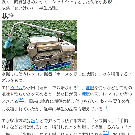
強く、肉質はきめ細かく、シャキシャキとした食感がある
。
成蹊
（せいけい） - 早生品種。
栽培
水掘りに使うレンコン掘機（ホースを取った状態）。水を噴射するノ
ズルをもつ。
[
3
]
主に
沼沢地
や水田（蓮田）で栽培される
。
堆肥
を使うなどして泥の
地味や軟らかさを高めると、見た目が良く
糖度
の高いレンコンが育つ
[
20
]
とされる
。旧来は晩春に種蓮の植え付けを行い、秋から翌年の春
[
3
]
に収穫されていたが、近年は早生の品種も増えている
。
主な収穫方法は
鍬
などで掘って収穫する方法（「クワ掘り」「手掘
り」などと呼ばれる）と、噴射した水を利用して収穫する方法（「水
[
21
]
圧掘り」「水掘り」などと呼ばれる）とに大別される
。水圧掘り