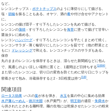
など。
レンコンチップス -
ポテトチップス
のように薄切りにして揚げる。
塩・
胡椒
を振ることもある。オヤツ、酒の
肴
や付け合せやアクセント
に。
レンコンの揚げ団子 - すり下ろしたレンコンを丸めて揚げる。
レンコンの
蒲焼
- すり下ろしたレンコンを
海苔
に塗って揚げて甘辛い
醤油タレに絡める。
レンコン
ハンバーグ
- すり下ろしたレンコンを平たくまとめて焼く。
レンコンサラダ - 薄く輪切りにしたレンコンを茹でて（他の野菜とと
もに）
ドレッシング
で和える。レンコンチップスのサラダもある。
保存
丸のままのレンコンを保存するときは、湿らせた新聞紙などに包ん
[
18
]
[
4
]
で、風通しのよい涼しい場所に置くと、1週間ほど日持ちする
。
また切ったレンコンは、切り口の変色を防ぐために切り口にラップを
[
18
]
密着させて包み、冷蔵保存すると2 - 3日程度は持つ
。
関連項目
ロータス効果
-ハスの
葉
が水を弾き、
水玉
を葉の中心に集める効果
水戸藩らーめん
-
徳川光圀
（水戸黄門）が、
明王朝
の遺臣・
朱舜水
か
ら供されたとされる麺料理。麺の生地には乾燥させたレンコンの粉末