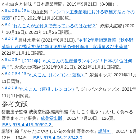
かむ白さと甘味『日本農業新聞』2019年9月21日（8-9面）。
a
b
c
d
e
f
g
h
^
牧山正男. “
レンコン主要産地における収穫方法とその
変遷
” (PDF). 2021年11月16日閲覧。
a
b
^
“
れんこんが泥付きで売っているのはなぜ？
”.
野菜大図鑑
(2020
年10月16日). 2021年11月25日閲覧。
a
b
c
d
^
農林水産省 (2021年8月31日). “
令和2年産指定野菜（秋冬野
菜等）及び指定野菜に準ずる野菜の作付面積、収穫量及び出荷量
”.
2021年11月11日閲覧。
a
b
c
d
^
“
【2021年】れんこんの生産量ランキング！日本の1位は何
県？
”.
お米の知恵袋
(2021年9月21日). 2021年11月11日閲覧。
a
b
c
d
e
f
g
^
“
れんこん（レンコン・蓮根）
”.
家勉キッズ
. 2021年11月
11日閲覧。
a
b
c
d
^
“
れんこん（蓮根，レンコン）
”.
ジャパンクロップス
. 2021年
11月11日閲覧。
参考文献
猪股慶子監修 成美堂出版編集部編『かしこく選ぶ・おいしく食べる
野菜まるごと事典』
成美堂出版
、2012年7月10日、126頁。
ISBN
978-4-415-30997-2
。
講談社編『からだにやさしい旬の食材 野菜の本』
講談社
、2013年5月
13日、164頁。
ISBN
978-4-06-218342-0
。