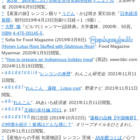
^
“
第3章 調理室における衛生管理＆調理技術マニュアル
”. 文部科学
省. 2020年6月5日閲覧。
^
【産直の旅】レンコン掘り＊
うどん
・かば焼き 変幻自在『
日本経済
新聞
』朝刊2019年4月13日別刷り日経＋1（9面）。
^
大野, 徹
『ビルマ(ミャンマー)語辞典』大学書林、2000年、50頁。
ISBN
4-475-00145-5
。
^
Sofia for Food Magazine (2019年3月8日). “
ကြာစွယ်ပျားရည်ပေါင်း
(Honey Lotus Root Stuffed with Glutinous Rice)
”. Food Magazine
Myanmar. 2020年1月5日閲覧。
^
“
How to prepare an Indigenous holiday meal
” (英語).
www.bbc.com
.
2024年11月19日閲覧。
a
b
c
d
e
f
g
h
i
j
k
^
“
レンコンの来歴
”.
れんこん研究会
. 2021年11月11
日閲覧。
a
b
c
d
e
f
^
“
れんこん 蓮根 Lotus root
”.
野菜ナビ
. 2021年11月11日
閲覧。
a
b
^
“
れんこん
”.
JAあいち経済連
. 2021年11月11日閲覧。
a
b
c
d
e
f
^
主婦の友社編 2011
, p. 187.
a
b
c
d
e
f
g
h
^
田口忠臣 (2019年10月22日). “
蓮根の品種【中国種群】
の特徴を紹介！食感はどんな感じ？
”.
オリーブオイルをひとまわし
.
2021年11月11日閲覧。
^
【産地からの手紙 旬菜物語】レンコン 茨城・
JA水郷つくば
／心つ