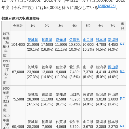
12年度）には75,500t、2010年度（平成22年度）には60,400t、2020
[
23
]
[
24
]
[
25
]
年度（令和2年度）には55,000tと徐々に減少している
。
都道府県別の収穫量推移
出
全国計
1位
2位
3位
4位
5位
6位
7位
典
1973
年度
茨城県
徳島県
愛知県
佐賀県
山口県
熊本県
新潟県
（昭
[
25
]
104,400t
21,000t
17,500t
11,600t
10,800t
10,600t
4,700t
4,450t
和48
(20.1%)
(16.8%)
(11.1%)
10.3%)
10.2%)
(4.5%)
(4.3%)
年
度）
1990
年度
茨城県
徳島県
佐賀県
愛知県
山口県
新潟県
岡山県
（平
[
25
]
87,600t
23,900t
13,000t
9,600t
7,480t
7,370t
4,410t
4,050t
成2
(27.3%)
(14.8%)
(11.0%)
(8.5%)
(8.4%)
(5.0%)
(4.6%)
年
度）
2000
年度
茨城県
徳島県
愛知県
山口県
佐賀県
新潟県
岡山県
（平
[
25
]
75,500t
28,300t
11,100t
6,590t
4,820t
3,010t
3,010t
2,600t
成12
(37.5%)
(14.7%)
(8.7%)
(6.4%)
(4.0%)
(4.0%)
(3.4%)
年
度）
2010
年度
茨城県
徳島県
佐賀県
愛知県
山口県
新潟県
熊本県
（平
[
25
]
60,400t
28,200t
7,600t
4,060t
3,720t
3,670t
2,380t
2,270t
成22