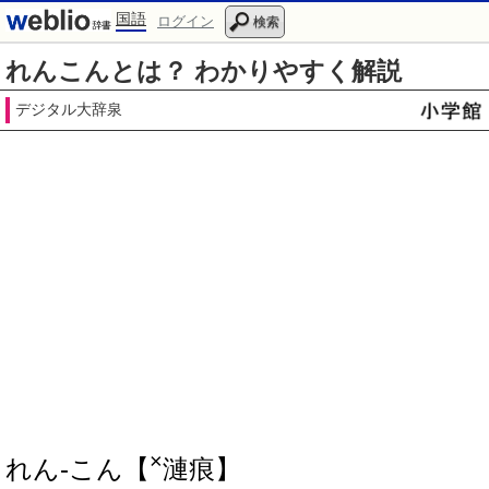
国語
ログイン
検索
れんこんとは？ わかりやすく解説
デジタル大辞泉
×
れん‐こん【
漣痕】