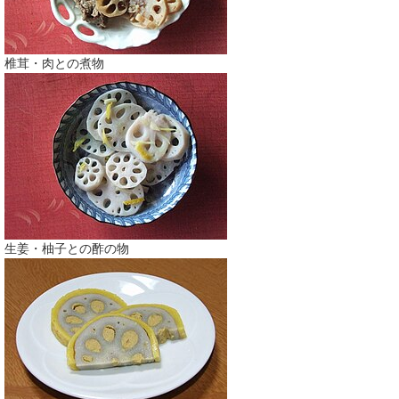
椎茸・肉との煮物
生姜・柚子との酢の物