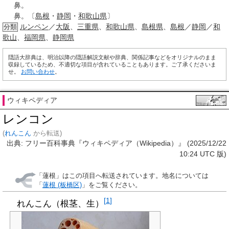
鼻。
鼻。〔
島根
・
静岡
・
和歌山県
〕
ルンペン
／
大阪
、
三重県
、
和歌山県
、
島根県
、
島根
／
静岡
／
和
分類
歌山
、
福岡県
、
静岡県
隠語大辞典は、明治以降の隠語解説文献や辞典、関係記事などをオリジナルのまま
収録しているため、不適切な項目が含れていることもあります。ご了承くださいま
せ。
お問い合わせ
。
ウィキペディア
レンコン
(
れんこん
から転送)
出典: フリー百科事典『ウィキペディア（Wikipedia）』 (2025/12/22
10:24 UTC 版)
「
蓮根
」はこの項目へ転送されています。地名については
「
蓮根 (板橋区)
」をご覧ください。
[
1
]
れんこん（根茎、生）