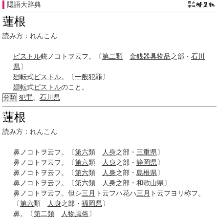
隠語大辞典
蓮根
読み方：れんこん
ピストル
銃ノコトヲ云フ。〔
第二類
金銭
器具
物品
之部・
石川
県
〕
廻転
式
ピストル
。〔
一般
犯罪
〕
廻転
式
ピストル
のこと。
犯罪
、
石川県
分類
蓮根
読み方：れんこん
鼻ノコトヲ云フ。〔
第六
類
人身
之部・
三重県
〕
鼻ノコトヲ云フ。〔
第六
類
人身
之部・
静岡県
〕
鼻ノコトヲ云フ。〔
第六
類
人身
之部・
島根県
〕
鼻ノコトヲ云フ。〔
第六
類
人身
之部・
和歌山県
〕
鼻ノコトヲ云フ。但シ
三月
ト云フハ花ハ
三月
ト云フヨリ称フ。
〔
第六
類
人身
之部・
福岡県
〕
鼻。〔
第二類
人物
風俗
〕