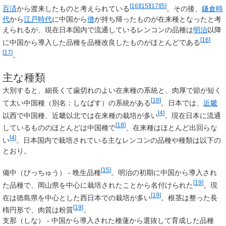
[
16
]
[
15
]
[
17
]
[
5
]
百済
から渡来したものと考えられている
。その後、
鎌倉時
代
から
江戸時代
に中国から
僧
が持ち帰ったものが在来種となったと考
えられるが、現在日本国内で流通しているレンコンの品種は
明治
以降
[
16
]
に中国から導入した品種を品種改良したものがほとんどである
[
17
]
。
主な種類
大別すると、細長くて歯切れのよい在来種の系統と、肉厚で節が短く
[
18
]
て太い中国種（別名：しなばす）の系統がある
。日本では、
近畿
[
4
]
以西で中国種、近畿以北では在来種の栽培が多い
。現在日本に流通
[
18
]
しているもののほとんどは中国種で
、在来種はほとんど出回らな
[
4
]
い
。日本国内で栽培されている主なレンコンの品種や種類は以下の
とおり。
[
15
]
備中
（びっちゅう） - 晩生品種
。明治の初期に中国から導入され
[
19
]
た品種で、岡山県を中心に栽培されたことから名付けられた
。現
[
19
]
在は徳島県を中心とした西日本での栽培が多い
。根茎は整った長
[
19
]
楕円形で、肉質は粉質
。
支那
（しな） - 中国から導入された種蓮から選抜して育成した品種