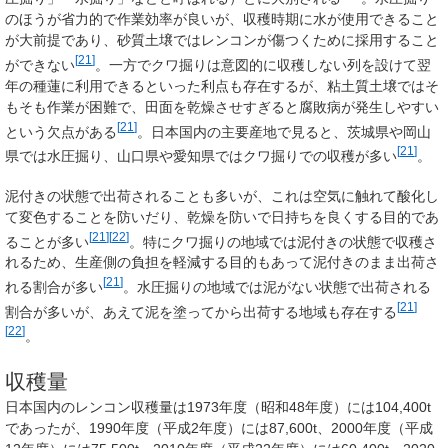
のほうが省力的で作業効率が良いが、収穫時期に水が使用できること
が大前提であり、砂質土壌ではレンコンが傷つくために採用すること
[
21
]
ができない
。一方でクワ掘りは意図的に収穫しない列を設けて翌
年の種蓮に利用できるといった利点も存在するが、粘土質土壌ではそ
もそも作業が困難で、田面を乾燥させすぎると腐敗病が発生しやすい
[
21
]
という欠点がある
。日本国内の主要産地で見ると、茨城県や岡山
[
21
]
県では水圧掘り、山口県や愛知県ではクワ掘りでの収穫が多い
。
泥付きの状態で出荷されることも多いが、これは空気に触れて酸化し
て変色することを防いだり、乾燥を防いで日持ちを良くする目的であ
[
21
]
[
22
]
ることが多い
。特にクワ掘りの地域では泥付きの状態で収穫さ
れるため、生産側の負担を軽減する目的もあって泥付きのまま出荷さ
[
21
]
れる割合が多い
。水圧掘りの地域では泥がない状態で出荷される
[
21
]
割合が多いが、あえて泥を塗ってから出荷する地域も存在する
[
22
]
。
収穫量
日本国内のレンコン収穫量は1973年度（昭和48年度）には104,400t
であったが、1990年度（平成2年度）には87,600t、2000年度（平成