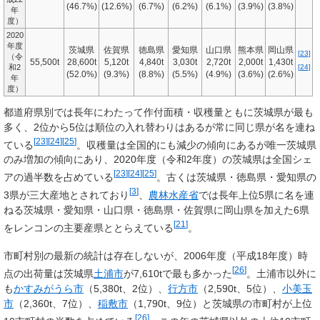
(46.7%)
(12.6%)
(6.7%)
(6.2%)
(6.1%)
(3.9%)
(3.8%)
年
度）
2020
年度
茨城県
佐賀県
徳島県
愛知県
山口県
熊本県
岡山県
[
23
]
（令
55,500t
28,600t
5,120t
4,840t
3,030t
2,720t
2,000t
1,430t
[
24
]
和2
(52.0%)
(9.3%)
(8.8%)
(5.5%)
(4.9%)
(3.6%)
(2.6%)
年
度）
都道府県別では長年にわたって作付面積・収穫量ともに茨城県が最も
多く、2位から5位は順位の入れ替わりはあるが常に同じ県が名を連ね
[
23
]
[
24
]
[
25
]
ている
。収穫量は全国的にも減少の傾向にあるが唯一茨城県
のみ増加の傾向にあり、2020年度（令和2年度）の茨城県は全国シェ
[
23
]
[
24
]
[
25
]
アの過半数を占めている
。古くは茨城県・徳島県・愛知県の
[
3
]
3県が三大産地とされており
、
農林水産省
では長年上位5県に名を連
ねる茨城県・愛知県・山口県・徳島県・佐賀県に岡山県を加えた6県
[
21
]
をレンコンの主要産県ととらえている
。
市町村別の最新の統計は存在しないが、2006年度（平成18年度）時
[
26
]
点の出荷量は茨城県
土浦市
が7,610tで最も多かった
。土浦市以外に
も
かすみがうら市
（5,380t、2位）、
行方市
（2,590t、5位）、
小美玉
市
（2,360t、7位）、
稲敷市
（1,790t、9位）と茨城県の市町村が上位
[
26
]