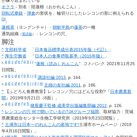
が練り込まれている
オクラ
- 別名：陸蓮根（おかれんこん）。
回転式拳銃
-
弾倉
の形状を、輪切りにしたレンコンの形に例えられる
[
3
]
。
蓮根茶
（ヨングンチャ） -
朝鮮半島
の
蓮茶
の一種
通気組織
‐ レンコンの穴。
（
英語版
）
脚注
^
文部科学省
「
日本食品標準成分表2015年版（七訂）
」
^
厚生労働省
「
日本人の食事摂取基準（2015年版）
」
a
b
c
d
e
f
g
h
i
j
^
“
蓮根（読み）れんこん
”.
コトバンク
. 2021年11月25
日閲覧。
a
b
c
d
e
f
g
h
i
j
k
^
講談社編 2013
, p. 164.
a
b
c
d
e
f
g
h
i
j
k
l
m
^
主婦の友社編 2011
, p. 186.
^
【ふどろん食農教室】レンコン／穴にはどんな役割?『
日本農業新
聞
』2019年9月21日（8面）。
a
b
c
d
e
f
g
h
^
猪股慶子監修 成美堂出版編集部編 2012
, p. 126.
^
レンコンの穴 何で開いているの?
JAグループ
福岡
、取材協力：茨城
県農業総合センター生物工学研究所（2019年9月23日閲覧）。
^
土浦市は日本一のれんこんの産地です!
土浦市ホームページ（2019
年4月16日閲覧）。