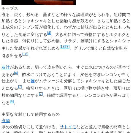
チップス
煮る、焼く、炒める、蒸すなどの様々な調理法がとられる。短時間で
加熱するとシャキシャキとした歯触り感が残るが、さらに加熱すると
主成分のデンプン質が糖化して、わずかに甘味が出るとともにもっち
[
4
]
りとした食感に変化する
。大きめに切って煮物にするとホクホクと
した食感、薄切りにして炒め物、サラダ、酢漬けにするとシャキシャ
[
18
]
[
7
]
キした食感がそれぞれ楽しめる
。グリルで焼くと自然な甘味を
[
18
]
引き出せる
。
灰汁
があるため、切って皮を剥いたら、すぐに水につけるのが基本で
[
4
]
あるが
、酢水につけておくことにより、変色を防ぎレンコンが白く
仕上がり、また
酢
がムチレージを分解してシャキシャキとした歯ごた
[
7
]
えになる
。輪切りするときは、厚切りは揚げ物や焼き物、薄切りは
[
7
]
炒め物用などにする
。鉄鍋で調理すると、レンコンの色が黒っぽく
[
4
]
なる
。
主要な食材として使用するもの
煮物
厚めの輪切りにして煮付ける。
サトイモ
などと並んで煮物の材料とし