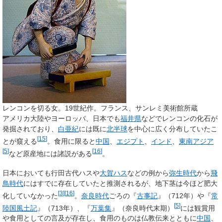
レンコンを切る女。19世紀作。フランス、サンレミ美術館所蔵
アメリカ大陸やヨーロッパ、日本でも
福井県
などでレンコンの化石が
発掘されており、
白亜紀
には既に
北半球
を中心に広く分布していたこ
[
15
]
とが窺える
。食用に限ると
中国
、
エジプト
、
インド
、
東南アジア
[
5
]
[
16
]
など原産地には諸説がある
。
日本においても行田古代ハスや
大賀ハス
などの例から
弥生時代
から
飛
鳥時代
にはすでに存在していたと推測されるが、地下茎は今ほど肥大
[
3
]
[
16
]
化していなかった
。
奈良時代
ごろの『
古事記
』（712年）や『
常
[
5
]
陸国風土記
』（713年）、『
万葉集
』（奈良時代末期）
には観賞用
や食用としての言及が存在し、食用のものは仏教伝来とともに
中国
、