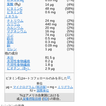
6
葉酸
(B
)
14 µg
(4%)
9
ビタミンC
48 mg
(58%)
ビタミンE
0.6 mg
(4%)
ミネラル
ナトリウム
24 mg
(2%)
カリウム
440 mg
(9%)
カルシウム
20 mg
(2%)
マグネシウム
16 mg
(5%)
リン
74 mg
(11%)
鉄分
0.5 mg
(4%)
亜鉛
0.3 mg
(3%)
銅
0.09 mg
(5%)
セレン
1 µg
(1%)
他の成分
水分
81.5 g
水溶性食物繊維
0.2 g
不溶性食物繊維
1.8 g
ビオチン（B
）
2.9 µg
7
[
2
]
ビタミンEはα─トコフェロールのみを示した
。
単位
µg =
マイクログラム (英語版)
• mg =
ミリグラム
IU =
国際単位
%はアメリカ合衆国における
成人
栄養摂取目標
(
RDI
)
の割合。
レンコンの画像