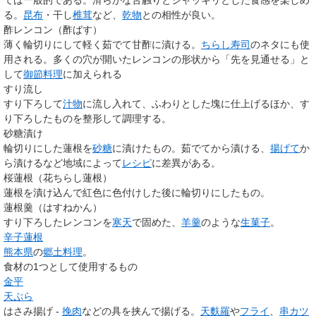
ては一般的である。滑らかな舌触りとシャッキリとした食感を楽しめ
る。
昆布
・干し
椎茸
など、
乾物
との相性が良い。
酢レンコン（酢ばす）
薄く輪切りにして軽く茹でて甘酢に漬ける。
ちらし寿司
のネタにも使
用される。多くの穴が開いたレンコンの形状から「先を見通せる」と
して
御節料理
に加えられる
すり流し
すり下ろして
汁物
に流し入れて、ふわりとした塊に仕上げるほか、す
り下ろしたものを整形して調理する。
砂糖漬け
輪切りにした蓮根を
砂糖
に漬けたもの。茹でてから漬ける、
揚げて
か
ら漬けるなど地域によって
レシピ
に差異がある。
桜蓮根（花ちらし蓮根）
蓮根を漬け込んで紅色に色付けした後に輪切りにしたもの。
蓮根羹（はすねかん）
すり下ろしたレンコンを
寒天
で固めた、
羊羹
のような
生菓子
。
辛子蓮根
熊本県
の
郷土料理
。
食材の1つとして使用するもの
金平
天ぷら
はさみ揚げ -
挽肉
などの具を挟んで揚げる。
天麩羅
や
フライ
、
串カツ