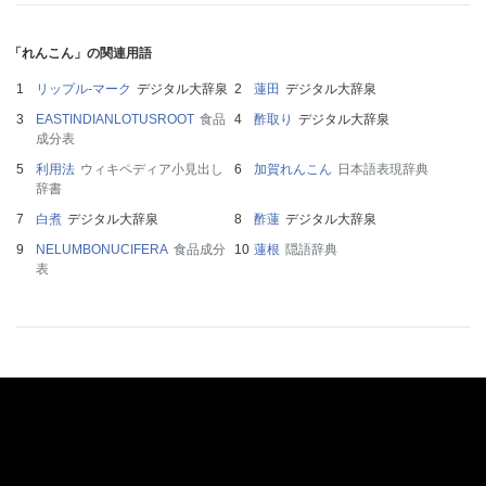
「れんこん」の関連用語
リップル‐マーク
デジタル大辞泉
蓮田
デジタル大辞泉
EASTINDIANLOTUSROOT
食品
酢取り
デジタル大辞泉
成分表
利用法
ウィキペディア小見出し
加賀れんこん
日本語表現辞典
辞書
白煮
デジタル大辞泉
酢蓮
デジタル大辞泉
NELUMBONUCIFERA
食品成分
蓮根
隠語辞典
表