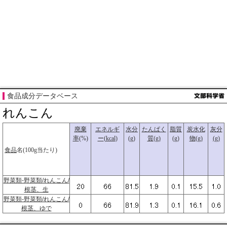
食品成分データベース
れんこん
廃棄
エネルギ
水分
たんぱく
脂質
炭水化
灰分
率
(%)
ー
(
kcal
)
(g)
質
(g)
(g)
物
(g)
(g)
食品
名(100g当たり)
野菜類-野菜類/れんこん/
根茎、生
野菜類-野菜類/れんこん/
根茎、ゆで