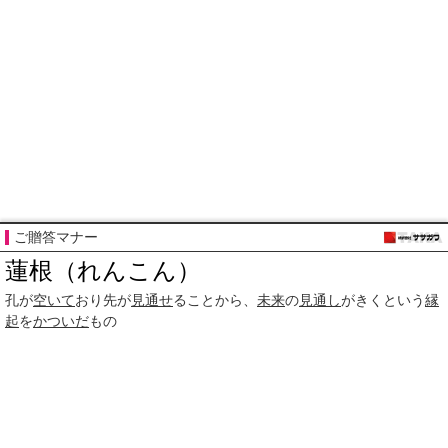
ご贈答マナー
蓮根（れんこん）
孔が
空いて
おり先が
見通せ
ることから、
未来
の
見通し
がきくという
縁
起
を
かついだ
もの