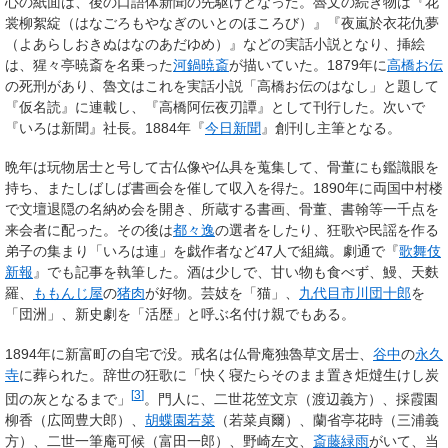
心の紙面は、後の口語体新聞の先駆けとなった。魯文の続き物は『花
裳柳絮綻（はなごろもやなぎのいとのほころび）』『夜嵐於衣花仇夢
（よあらしおきぬはなのあだゆめ）』などの実話小説となり、挿絵
は、猩々亭暁斎を名乗った
河鍋暁斎
が描いていた。1879年に
高橋お伝
の死刑があり、魯文はこれを実話小説「高橋お伝のはなし」と題して
『仮名読』に連載し、『高橋阿伝夜刃譚』として刊行した。次いで
『いろは新聞』社長。1884年『
今日新聞
』創刊し主筆となる。
晩年は
玩物居士
と号して古仏像や仏具を蒐集して、骨董にも鑑識眼を
持ち、またしばしば書画会を催して収入を得た。1890年に両国中村楼
で文壇退隠の名納め会を開き、所蔵する書画、骨董、書翰等一千点を
来会者に配った。その後は
都々逸
の選者をしたり、狂歌や民謡を作る
弟子の集まり「いろは連」を戯作者など47人で組織。劇通で『
歌舞伎
新報
』でも記事を執筆した。酒は少しで、甘い物も食べず、鰻、天麩
羅、
ももんじ屋
の
猪肉
が好物。芸妓を「猫」、
九代目市川団十郎
を
「団洲」、新史劇を「活歴」と呼ぶ名付け親でもある。
1894年に新富町の自宅で没。戒名は
仏骨庵独魯草文居士
、
谷中
の
永久
寺
に葬られた。辞世の狂歌に「快く寝たらそのまま置き炬燵生けし炭
[
3
]
団の灰となるまで」
。門人に、二世花笠文京（渡辺義方）、採霞園
柳香（広岡豊大郎）、
胡蝶園若菜
（若菜貞爾）、蘭省亭花時（三浦義
方）、二世一筆庵可候（富田一郎）、野崎左文、
斎藤緑雨
がいて、当