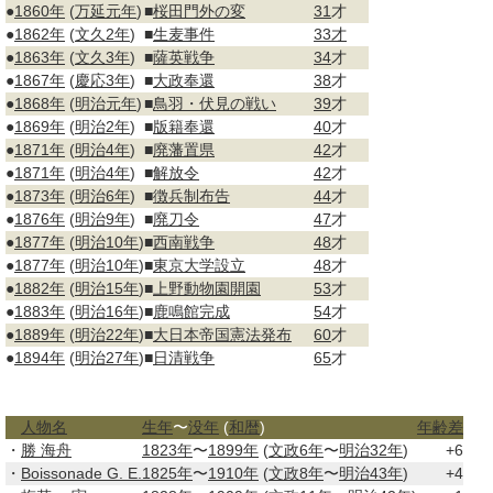
●
1860年
(
万延元年
)
■
桜田門外の変
31
才
●
1862年
(
文久2年
)
■
生麦事件
33才
●
1863年
(
文久3年
)
■
薩英戦争
34
才
●
1867年
(
慶応3年
)
■
大政奉還
38
才
●
1868年
(
明治元年
)
■
鳥羽・伏見の戦い
39
才
●
1869年
(
明治2年
)
■
版籍奉還
40
才
●
1871年
(
明治4年
)
■
廃藩置県
42
才
●
1871年
(
明治4年
)
■
解放令
42
才
●
1873年
(
明治6年
)
■
徴兵制
布告
44
才
●
1876年
(
明治9年
)
■
廃刀令
47
才
●
1877年
(
明治10年
)
■
西南戦争
48
才
●
1877年
(
明治10年
)
■
東京大学
設立
48
才
●
1882年
(
明治15年
)
■
上野動物園
開園
53
才
●
1883年
(
明治16年
)
■
鹿鳴館
完成
54
才
●
1889年
(
明治22年
)
■
大日本帝国憲法
発布
60
才
●
1894年
(
明治27年
)
■
日清戦争
65
才
人物名
生年
〜
没年
(
和暦
)
年齢差
・
勝 海舟
1823年
〜
1899年
(
文政6年
〜
明治32年
)
+6
・
Boissonade G. E.
1825年
〜
1910年
(
文政8年
〜
明治43年
)
+4