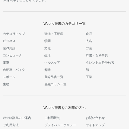
果を表示することができます。
Weblio辞書のカテゴリ一覧
カテゴリトップ
建物・不動産
食品
ビジネス
学問
人名
業界用語
文化
方言
コンピュータ
生活
辞書・百科事典
電車
ヘルスケア
タレント出身地検索
自動車・バイク
趣味
船
スポーツ
登録辞書一覧
工学
生物
金融コラム一覧
Weblio辞書をご利用の方へ
Weblio辞書のご案内
ご利用規約
お問い合わせ
ご利用方法
プライバシーポリシー
サイトマップ