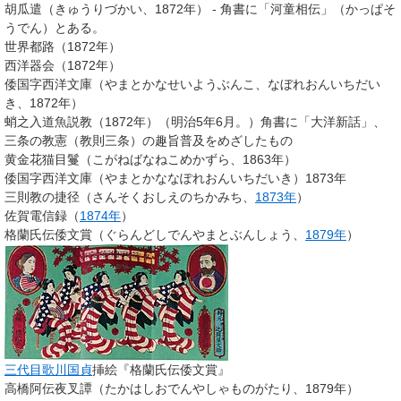
胡瓜遣（きゅうりづかい、1872年） - 角書に「河童相伝」（かっぱそ
うでん）とある。
世界都路（1872年）
西洋器会（1872年）
倭国字西洋文庫（やまとかなせいようぶんこ、なぼれおんいちだい
き、1872年）
蛸之入道魚説教（1872年）（明治5年6月。）角書に「大洋新話」、
三条の教憲（教則三条）の趣旨普及をめざしたもの
黄金花猫目鬘（こがねばなねこめかずら、1863年）
倭国字西洋文庫（やまとかななぽれおんいちだいき）1873年
三則教の捷径（さんそくおしえのちかみち、
1873年
）
佐賀電信録（
1874年
）
格蘭氏伝倭文賞（ぐらんどしでんやまとぶんしょう、
1879年
）
三代目歌川国貞
挿絵『格蘭氏伝倭文賞』
高橋阿伝夜叉譚（たかはしおでんやしゃものがたり、1879年）