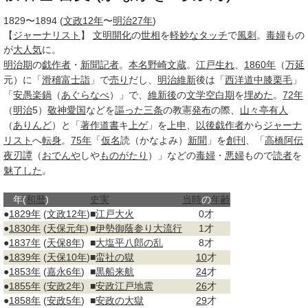
1829〜1894
(
文政12年
〜
明治27年
)
【
ジャーナリスト
】
文明開化
の
世相
を
軽妙な
タッチ
で
風刺
。
毒婦
もの
が
大人気
に。
明治期
の
戯作者
・
新聞記者
。
本名
野崎
文蔵
。
江戸
生れ
、
1860年
（
万延
元）に「
滑稽富士詣
」で
売り
だし、
明治維新
後は「
西洋道中膝栗毛
」
「
安愚楽鍋
（
あぐらなべ
）」で、
維新後
の
文学
空白期
を
埋めた
。
72年
（
明治
5）
敬神
愛国
などを
謳った
三条
の教憲
発布
の際、
山々亭有人
（
ありんど
）と「
著作
道書
キ
上ゲ
」を
上申
、
以後
戯作者
から
ジャーナ
リスト
へ
転身
。
75年
「
仮名
読（かなよみ）
新聞
」を
創刊
、「
高橋阿伝
夜刃譚
（
おでんや
しや
ものがたり
）」などの
毒婦
・
悪婦
もので
読者
を
魅了した
。
年(
和暦
)
史実
当時
の
年齢
●
1829年
(
文政12年
)
■
江戸大火
0才
●
1830年
(
天保元年
)
■
伊勢
御蔭参り
大流行
1才
●
1837年
(
天保8年
)
■
大塩平八郎の乱
8才
●
1839年
(
天保10年
)
■
蛮社の獄
10
才
●
1853年
(
嘉永6年
)
■
黒船来航
24
才
●
1855年
(
安政2年
)
■
安政江戸地震
26
才
●
1858年
(
安政5年
)
■
安政の大獄
29
才