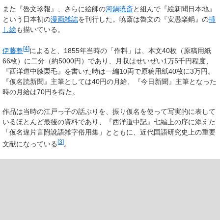
また『魯文珍報』、さらに絵師の
河鍋暁斎
と組んで『絵新聞日本地』
という日本初の
漫画雑誌
を刊行した。暁斎は魯文の『安愚楽鍋』の
挿
し絵
も描いている。
[
4
]
伊藤整
によると、1855年当時の「作料」は、本文40枚（原稿用紙
66枚）に二分（約5000円）であり、月収はせいぜい1万5千円程度、
『西洋道中膝栗毛』を書いた時は一編10両で原稿用紙40枚に3万円。
『仮名読新聞』主筆としては40円の月給、『今日新聞』主筆となった
時の月給は70円を得た。
作品は当時の江戸っ子の話ぶりを、振り仮名を使って写実的に表して
いるほとんど最後の資料であり、『西洋道中記』七編上の序に添えた
「仮名違片言附訛語雑字俗用集」とともに、近代国語研究史上の重要
[
3
]
文献になっている
。