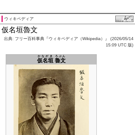
ウィキペディア
仮名垣魯文
出典: フリー百科事典『ウィキペディア（Wikipedia）』 (2026/05/14
15:09 UTC 版)
かながき
ろぶん
仮名垣
魯文