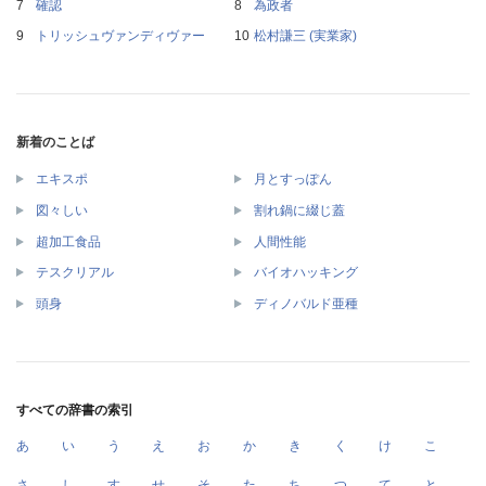
確認
為政者
トリッシュヴァンディヴァー
松村謙三 (実業家)
新着のことば
エキスポ
月とすっぽん
図々しい
割れ鍋に綴じ蓋
超加工食品
人間性能
テスクリアル
バイオハッキング
頭身
ディノバルド亜種
すべての辞書の索引
あ
い
う
え
お
か
き
く
け
こ
さ
し
す
せ
そ
た
ち
つ
て
と