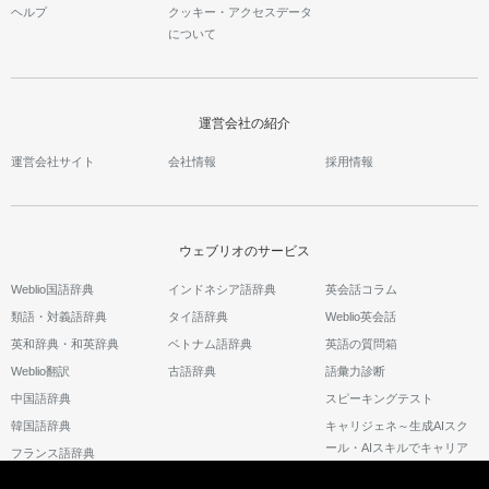
ヘルプ
クッキー・アクセスデータ
について
運営会社の紹介
運営会社サイト
会社情報
採用情報
ウェブリオのサービス
Weblio国語辞典
インドネシア語辞典
英会話コラム
類語・対義語辞典
タイ語辞典
Weblio英会話
英和辞典・和英辞典
ベトナム語辞典
英語の質問箱
Weblio翻訳
古語辞典
語彙力診断
中国語辞典
スピーキングテスト
韓国語辞典
キャリジェネ～生成AIスク
ール・AIスキルでキャリア
フランス語辞典
アップ～