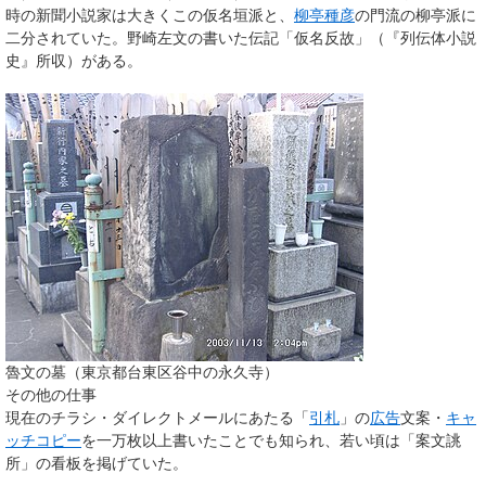
時の新聞小説家は大きくこの仮名垣派と、
柳亭種彦
の門流の柳亭派に
二分されていた。野崎左文の書いた伝記「仮名反故」（『列伝体小説
史』所収）がある。
魯文の墓（東京都台東区谷中の永久寺）
その他の仕事
現在のチラシ・ダイレクトメールにあたる「
引札
」の
広告
文案・
キャ
ッチコピー
を一万枚以上書いたことでも知られ、若い頃は「案文誂
所」の看板を掲げていた。