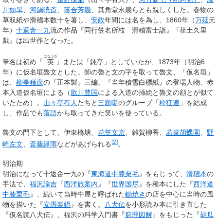
川如皐
、
河鍋暁斎
、
落合芳幾
、其角堂永幾らとも親しくした。巻物の
草双紙や滑稽本数十を著し、
安政
年間には名を為し、1860年（
万延
元
年）
十返舎一九
流の作品『同行笠名所枝 滑稽富士詣』『荏土久里
戯』は出世作となった。
はなぶさ
筆名は初め「
英
」または「鈍亭」としていたが、1873年（明治6
年）に仮名垣魯文とした。師の魯と文の字を取って魯文、「仮名垣」
は、
柳亭種彦
の『正本製』三編、『当年積雪白標紙』の登場人物、赤
本入道仮名垣による（
歌川豊国
による入道の挿絵と魯文の顔とが似て
いたため）。
山々亭有人
たちと
三題噺
のグループ「
粋狂連
」を結成
し、作品でも
落語
から取ってきた笑いを使っている。
魯文の門下として、伊東橋塘、
花笠文京
、雑賀柳香、
若菜胡蝶園
、
野
[
2
]
崎左文
、
斎藤緑雨
などがあげられる
。
明治期
明治になって十返舎一九の『
東海道中膝栗毛
』をもじって、
滑稽本
の
手法で、
福沢諭吉
『
西洋旅案内
』『
世界国尽
』を種本にした『
西洋道
中膝栗毛
』、続いて当時牛屋と呼ばれた
鋤焼き
の店を中心に当時の風
物を描いた『
安愚楽鍋
』を書く。
八犬伝
を小形読み本に引き直した
『仮名読八犬伝』、福沢の科学入門書『
窮理図解
』をもじった『
胡瓜