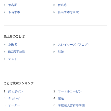
仮名尻
仮名序
仮名手本
仮名手本忠臣蔵
急上昇のことば
為政者
スレイヤーズ_(アニメ)
IBC岩手放送
黙祷
テスト
ことば検索ランキング
姉とボイン
マートルコービン
チョレイ
邂逅
オーダー
学校法人吉祥寺学園