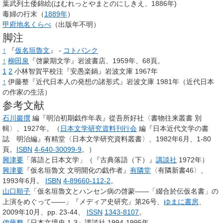
葉武列土倭錦絵(はむれっとやまとのにしきえ、1886年)
毒婦の行末（
1889年
）
甲府地名くらべ
（出版年不明）
脚注
↑
『
仮名垣魯文
』 -
コトバンク
↑
柳田泉
『啓蒙期文学』岩波書店、1959年、68頁。
1
2
小林智賀平校注『安愚楽鍋』岩波文庫 1967年
↑
伊藤整『近代日本人の発想の諸形式』岩波文庫 1981年（近代日本
の作家の生活）
参考文献
石川巖撰
編『明治初期戯作年表』從吾所好社〈書物往来叢書 別
輯〉、1927年。
（
日本文学研究資料刊行会
編『日本近代文学の書
誌 明治編』有精堂〈日本文学研究資料叢書〉、1982年6月、1-80
頁。
ISBN
4-640-30099-9
。
）
興津要
「落語と日本文学」（『古典落語（下）』
講談社
1972年）
興津要
『仮名垣魯文 文明開化の戯作者』
有隣堂
〈有隣新書46〉、
1993年6月。
ISBN
4-89660-112-2
。
山口順子
「仮名垣魯文とハンセン病の啓蒙――「綴合於伝仮名書」の
上演をめぐって――」『メディア史研究』第26号、
ゆまに書房
、
2009年10月、pp. 23-44、
ISSN
1343-8107
。
伊藤整
『日本文壇史 1-3』講談社 1994-1995年