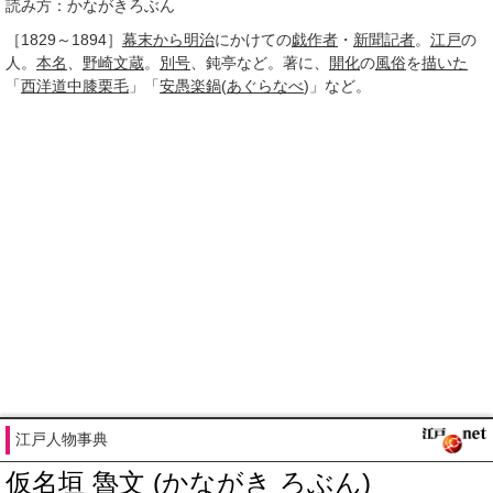
読み方：かながきろぶん
［1829～1894］
幕末から明治
にかけての
戯作者
・
新聞記者
。
江戸
の
人。
本名
、
野崎
文蔵
。
別号
、鈍亭など。著に、
開化
の
風俗
を
描いた
「
西洋道中膝栗毛
」「
安愚楽鍋
(
あぐらなべ
)」など。
江戸人物事典
仮名垣 魯文 (かながき ろぶん)