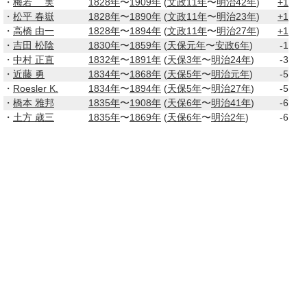
・
梅若 実
1828年
〜
1909年
(
文政11年
〜
明治42年
)
+1
・
松平 春嶽
1828年
〜
1890年
(
文政11年
〜
明治23年
)
+1
・
高橋 由一
1828年
〜
1894年
(
文政11年
〜
明治27年
)
+1
・
吉田 松陰
1830年
〜
1859年
(
天保元年
〜
安政6年
)
-1
・
中村 正直
1832年
〜
1891年
(
天保3年
〜
明治24年
)
-3
・
近藤 勇
1834年
〜
1868年
(
天保5年
〜
明治元年
)
-5
・
Roesler K.
1834年
〜
1894年
(
天保5年
〜
明治27年
)
-5
・
橋本 雅邦
1835年
〜
1908年
(
天保6年
〜
明治41年
)
-6
・
土方 歳三
1835年
〜
1869年
(
天保6年
〜
明治2年
)
-6