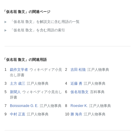
「仮名垣 魯文」の関連ページ
「仮名垣 魯文」を解説文に含む用語の一覧
「仮名垣 魯文」を含む用語の索引
「仮名垣 魯文」の関連用語
戯作文学者
ウィキペディア小見
吉田 松陰
江戸人物事典
出し辞書
土方 歳三
江戸人物事典
近藤 勇
江戸人物事典
新聞人
ウィキペディア小見出し
仮名垣魯文
百科事典
辞書
Boissonade G. E.
江戸人物事典
Roesler K.
江戸人物事典
中村 正直
江戸人物事典
勝 海舟
江戸人物事典