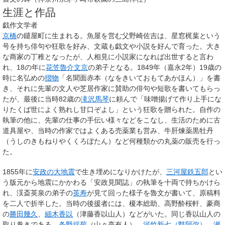
生涯と作品
戯作文学者
京橋
の鑓屋町に生まれる。魚屋を営む父野崎佐吉は、星窓梶葉という
号を持ち俳句や狂歌を好み、文蔵も戯文や小説を好んで育った。大き
な商家の丁稚となったが、人相見に小説家になれば出世すると言わ
れ、18の年に
花笠魯介文京
の弟子となる。1849年（嘉永2年）19歳の
時に名弘めの
摺物
「名聞面赤本（なをきいておもてあかほん）」を書
き、それに先輩の文人や芝居作家に賛助の俳句や短歌を書いてもらっ
たが、最後に当時82歳の
滝沢馬琴
に頼んで「味噌揚げて作り上手にな
りたくば世によく熟れし甘口ぞよし」という狂歌を贈られた。自作の
執筆の他に、先輩の仕事の手伝い様々などをこなし、生活のために古
道具屋や、当時の作家ではよくある売薬業も営み、牛肝煉薬黒牡丹
（うしのきもねりやくくろぼたん）など何種類かの丸薬の販売を行っ
た。
1855年に
安政の大地震
で生き埋めになりかけたが、
三河屋鉄五郎
とい
う版元から地震にかかわる「安政見聞誌」の執筆を十両で持ちかけら
れ、渓斎英泉の弟子の
英寿
が見て回った様子を魯文が書いて、原稿料
を二人で折半した。当時の後援者には、榎本総助、高野酔桜軒、豪商
の
勝田幾久
、
細木香以
（津藤香以山人）などがいた。同じ香以山人の
取り巻きである、
条野採菊
（山々亭有人）、
河竹新七（黙阿弥）
、
瀬