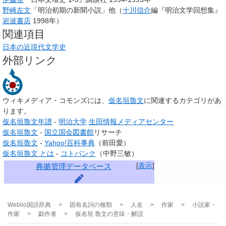
野崎左文
「明治初期の新聞小説」他（
十川信介
編『明治文学回想集』
岩波書店
1998年）
関連項目
日本の近現代文学史
外部リンク
ウィキメディア・コモンズには、
仮名垣魯文
に関連するカテゴリがあ
ります。
仮名垣魯文年譜
-
明治大学
生田情報メディアセンター
仮名垣魯文
-
国立国会図書館
リサーチ
仮名垣魯文
-
Yahoo!百科事典
（前田愛）
仮名垣魯文 とは
-
コトバンク
（中野三敏）
[
表示
]
典拠管理データベース
Weblio国語辞典
>
固有名詞の種類
>
人名
>
作家
>
小説家・
作家
>
戯作者
>
仮名垣 魯文
の意味・解説