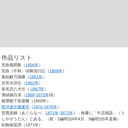
作品リスト
安政風聞集（
1856年
）
安政（午秋〉頃痢流行記（
1858年
）
童絵解万国噺（
1861年
）
近世水滸伝（
1862年
）
仮名読八犬伝（-
1867年
）
薄緑娘白浪（
1868
-
1872年
頃）
報讐殿下茶屋聚（1868年）
西洋道中膝栗毛
（
1870
-
1876年
）
安愚楽鍋（あぐらなべ、
1871年
-
1872年
） - 角書に「牛店雑談」（う
しやぞうだん）とある。（初・2編明治4年4月、3編明治5年孟春）
松飾徳若譚（1871年）