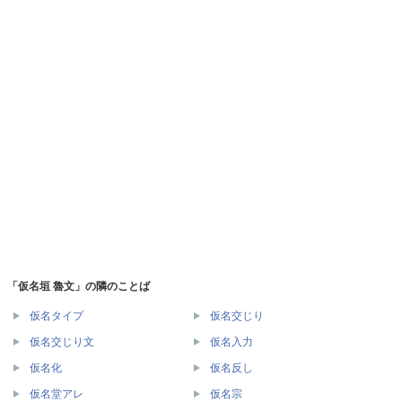
「仮名垣 魯文」の隣のことば
仮名タイプ
仮名交じり
仮名交じり文
仮名入力
仮名化
仮名反し
仮名堂アレ
仮名宗