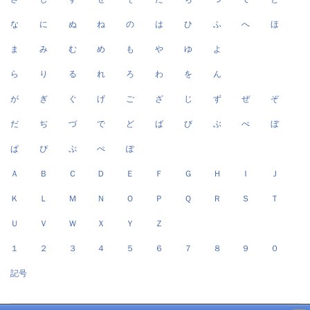
な
に
ぬ
ね
の
は
ひ
ふ
へ
ほ
ま
み
む
め
も
や
ゆ
よ
ら
り
る
れ
ろ
わ
を
ん
が
ぎ
ぐ
げ
ご
ざ
じ
ず
ぜ
ぞ
だ
ぢ
づ
で
ど
ば
び
ぶ
べ
ぼ
ぱ
ぴ
ぷ
ぺ
ぽ
Ａ
Ｂ
Ｃ
Ｄ
Ｅ
Ｆ
Ｇ
Ｈ
Ｉ
Ｊ
Ｋ
Ｌ
Ｍ
Ｎ
Ｏ
Ｐ
Ｑ
Ｒ
Ｓ
Ｔ
Ｕ
Ｖ
Ｗ
Ｘ
Ｙ
Ｚ
１
２
３
４
５
６
７
８
９
０
記号