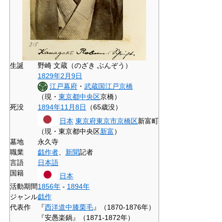
生誕
野崎 文蔵（のざき ぶんぞう）
1829年
2月9日
江戸幕府
・
武蔵国
江戸
京橋
（現・
東京都
中央区
京橋）
死没
1894年
11月8日
（65歳没）
日本
東京府
東京市
京橋区
新富町
（現・東京都中央区
新富
）
墓地
永久寺
職業
戯作者
、
新聞
記者
言語
日本語
国籍
日本
活動期間
1856年
-
1894年
ジャンル
戯作
代表作
『
西洋道中膝栗毛
』（1870-1876年）
『安愚楽鍋』（1871-1872年）