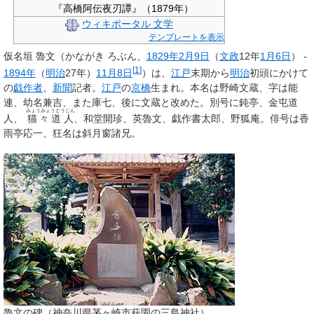
『高橋阿伝夜刃譚』（1879年）
ウィキポータル 文学
テンプレートを表示
仮名垣 魯文
（かながき ろぶん、
1829年
2月9日
（
文政
12年
1月6日
） -
[
1
]
1894年
（
明治
27年）
11月8日
）は、
江戸
末期から
明治
初頭にかけて
の
戯作者
、
新聞
記者。
江戸
の
京橋
生まれ。本名は
野崎文蔵
、字は
能
連
、幼名
兼吉
、また
庫七
、後に
文蔵
と改めた。別号に
鈍亭
、
金屯道
みょうみょうどうじん
人
、
猫々道人
、
和堂開珍
、
英魯文
、
戯作書太郎
、
野狐庵
。俳号は
香
雨亭応一
、狂名は
斜月窗諸兄
。
魯文の碑（神奈川県茅ヶ崎市萩園の三島神社）