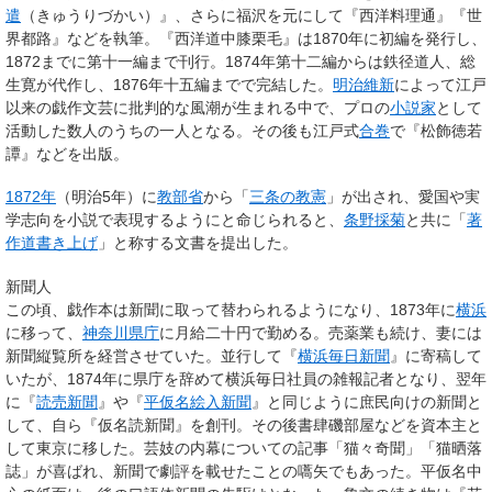
遣
（きゅうりづかい）』、さらに福沢を元にして『西洋料理通』『世
界都路』などを執筆。『西洋道中膝栗毛』は1870年に初編を発行し、
1872までに第十一編まで刊行。1874年第十二編からは鉄径道人、総
生寛が代作し、1876年十五編までで完結した。
明治維新
によって江戸
以来の戯作文芸に批判的な風潮が生まれる中で、プロの
小説家
として
活動した数人のうちの一人となる。その後も江戸式
合巻
で『松飾徳若
譚』などを出版。
1872年
（明治5年）に
教部省
から「
三条の教憲
」が出され、愛国や実
学志向を小説で表現するようにと命じられると、
条野採菊
と共に「
著
作道書き上げ
」と称する文書を提出した。
新聞人
この頃、戯作本は新聞に取って替わられるようになり、1873年に
横浜
に移って、
神奈川県庁
に月給二十円で勤める。売薬業も続け、妻には
新聞縦覧所を経営させていた。並行して『
横浜毎日新聞
』に寄稿して
いたが、1874年に県庁を辞めて横浜毎日社員の雑報記者となり、翌年
に『
読売新聞
』や『
平仮名絵入新聞
』と同じように庶民向けの新聞と
して、自ら『仮名読新聞』を創刊。その後書肆磯部屋などを資本主と
して東京に移した。芸妓の内幕についての記事「猫々奇聞」「猫晒落
誌」が喜ばれ、新聞で劇評を載せたことの嚆矢でもあった。平仮名中