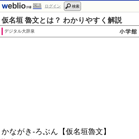
国語
ログイン
検索
仮名垣 魯文とは？ わかりやすく解説
デジタル大辞泉
かながき‐ろぶん【仮名垣魯文】