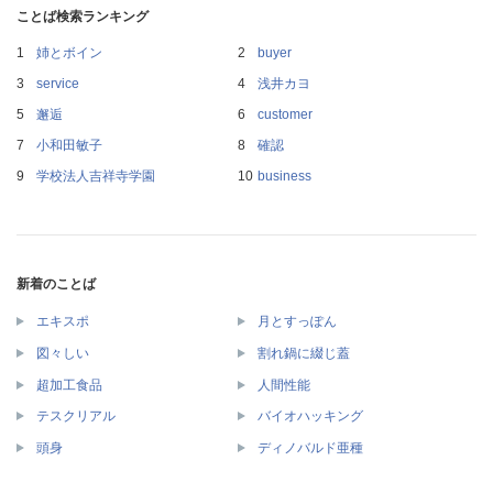
ことば検索ランキング
姉とボイン
buyer
service
浅井カヨ
邂逅
customer
小和田敏子
確認
学校法人吉祥寺学園
business
新着のことば
エキスポ
月とすっぽん
図々しい
割れ鍋に綴じ蓋
超加工食品
人間性能
テスクリアル
バイオハッキング
頭身
ディノバルド亜種