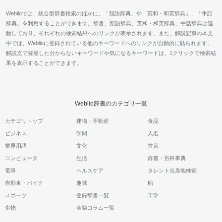
Weblioでは、統合型辞書検索のほかに、「類語辞典」や「英和・和英辞典」、「手話
辞典」を利用することができます。辞書、類語辞典、英和・和英辞典、手話辞典は連
動しており、それぞれの検索結果へのリンクが表示されます。また、解説記事の本文
中では、Weblioに登録されている他のキーワードへのリンクが自動的に貼られます。
解説文で登場した分からないキーワードや気になるキーワードは、1クリックで検索結
果を表示することができます。
Weblio辞書のカテゴリ一覧
カテゴリトップ
建物・不動産
食品
ビジネス
学問
人名
業界用語
文化
方言
コンピュータ
生活
辞書・百科事典
電車
ヘルスケア
タレント出身地検索
自動車・バイク
趣味
船
スポーツ
登録辞書一覧
工学
生物
金融コラム一覧