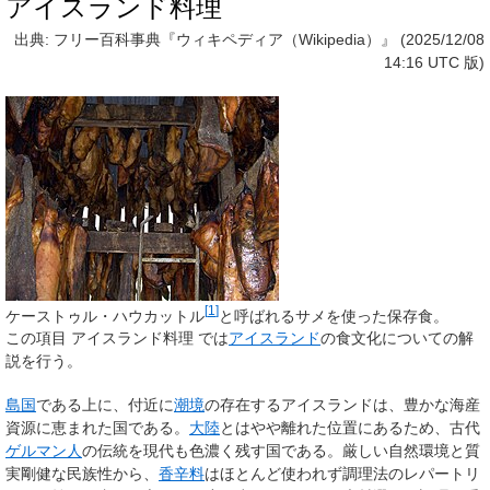
アイスランド料理
出典: フリー百科事典『ウィキペディア（Wikipedia）』 (2025/12/08
14:16 UTC 版)
[
1
]
ケーストゥル・ハウカットル
と呼ばれるサメを使った保存食。
この項目
アイスランド料理
では
アイスランド
の食文化についての解
説を行う。
島国
である上に、付近に
潮境
の存在するアイスランドは、豊かな海産
資源に恵まれた国である。
大陸
とはやや離れた位置にあるため、古代
ゲルマン人
の伝統を現代も色濃く残す国である。厳しい自然環境と質
実剛健な民族性から、
香辛料
はほとんど使われず調理法のレパートリ