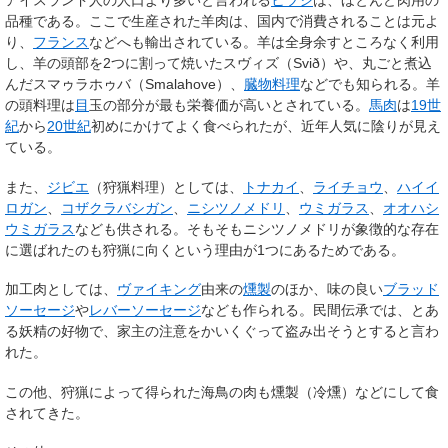
アイスランド人の人口より多いと言われる
ヒツジ
は、ほとんど肉用の
品種である。ここで生産された羊肉は、国内で消費されることは元よ
り、
フランス
などへも輸出されている。羊は全身余すところなく利用
し、羊の頭部を2つに割って焼いたスヴィズ（Svið）や、丸ごと煮込
んだスマゥラホゥバ（Smalahove）、
臓物料理
などでも知られる。羊
の頭料理は
目
玉の部分が最も栄養価が高いとされている。
馬肉
は
19世
紀
から
20世紀
初めにかけてよく食べられたが、近年人気に陰りが見え
ている。
また、
ジビエ
（狩猟料理）としては、
トナカイ
、
ライチョウ
、
ハイイ
ロガン
、
コザクラバシガン
、
ニシツノメドリ
、
ウミガラス
、
オオハシ
ウミガラス
なども供される。そもそもニシツノメドリが象徴的な存在
に選ばれたのも狩猟に向くという理由が1つにあるためである。
加工肉としては、
ヴァイキング
由来の
燻製
のほか、味の良い
ブラッド
ソーセージ
や
レバーソーセージ
なども作られる。民間伝承では、とあ
る妖精の好物で、家主の注意をかいくぐって盗み出そうとすると言わ
れた。
この他、狩猟によって得られた海鳥の肉も燻製（冷燻）などにして食
されてきた。