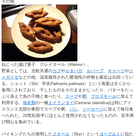
その他
ねじった揚げ菓子、クレイヌール（Kleinur）。
野菜としては、北欧共通の
カブ
や
ルタバガ
、
ルバーブ
、
キャベツ
や
ジ
ャガイモ
などの他、温室栽培された暖地性の作物も最近は出回ってい
る。ショット（Söt、学名
Palmaria palmata
）という海藻は古くから
食用にされており、干したものをそのままかじったり、バターをたっ
ぷり添えて魚の干物と食べたり、
スープ
や
粥
、
ブロズモール
に加えて
利用する。
地衣類
の一種
エイランタイ
(
Cetraria islandica)
は特にアイ
スランド北部や東部でスープや粥、
パン
、
ソーセージ
に加えて毎日食
べられた。20世紀前半にほとんど使用されなくなったものの、近年再
び関心を集めている。
バイキングたちの発明した
スキール
（Skyr）という
ヨーグルト
に似た