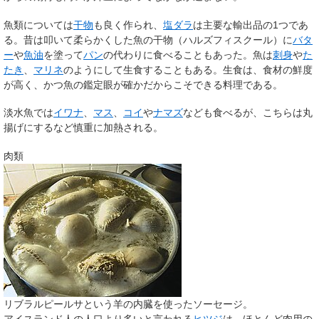
魚類については
干物
も良く作られ、
塩ダラ
は主要な輸出品の1つであ
る。昔は叩いて柔らかくした魚の干物（ハルズフィスクール）に
バタ
ー
や
魚油
を塗って
パン
の代わりに食べることもあった。魚は
刺身
や
た
たき
、
マリネ
のようにして生食することもある。生食は、食材の鮮度
が高く、かつ魚の鑑定眼が確かだからこそできる料理である。
淡水魚では
イワナ
、
マス
、
コイ
や
ナマズ
なども食べるが、こちらは丸
揚げにするなど慎重に加熱される。
肉類
リブラルピールサという羊の内臓を使ったソーセージ。