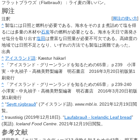
フラットブラウズ（Flatbrauð）：ライ麦の薄いパン。
脚注
注釈
[
脚注の使い方
]
^
製塩には日照と燃料が必要である。海水をそのまま煮詰めて塩を得
るには多量の木材や
石炭
等の燃料が必要となる。海水を天日で蒸発さ
せ塩分を取り出す
塩田
は豊富な日照量が必要不可欠である。高緯度の
地域では日照不足となり、いずれの方法でも製塩は困難であった。
出典
^
アイスランド語
:
Kæstur hákarl
^
「アイスランド・グリーンランドを知るための65章」ｐ239 小澤
実・中丸禎子・高橋美野梨編著 明石書店 2016年3月20日初版第1
刷発行
^
「アイスランド・グリーンランドを知るための65章」ｐ239-240
小澤実・中丸禎子・高橋美野梨編著 明石書店 2016年3月20日初版
第1刷発行
^
“
Seytt rúgbrauð
” (アイスランド語).
www.mbl.is
. 2021年12月19日閲
覧。
^
traustisig (2019年12月18日). “
Laufabrauð - Icelandic Leaf bread
”
(英語).
Iceland Food Centre
. 2021年12月19日閲覧。
参考文献
武田龍夫 『エリア・スタディーズ13 北欧を知るための43章』 明石書