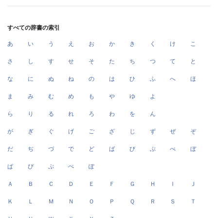
すべての辞書の索引
あ
い
う
え
お
か
き
く
け
こ
さ
し
す
せ
そ
た
ち
つ
て
と
な
に
ぬ
ね
の
は
ひ
ふ
へ
ほ
ま
み
む
め
も
や
ゆ
よ
ら
り
る
れ
ろ
わ
を
ん
が
ぎ
ぐ
げ
ご
ざ
じ
ず
ぜ
ぞ
だ
ぢ
づ
で
ど
ば
び
ぶ
べ
ぼ
ぱ
ぴ
ぷ
ぺ
ぽ
Ａ
Ｂ
Ｃ
Ｄ
Ｅ
Ｆ
Ｇ
Ｈ
Ｉ
Ｊ
Ｋ
Ｌ
Ｍ
Ｎ
Ｏ
Ｐ
Ｑ
Ｒ
Ｓ
Ｔ