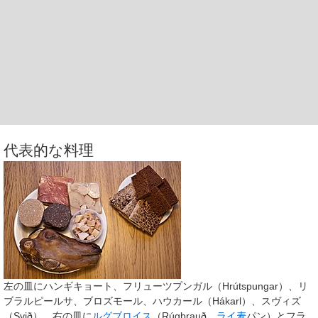
代表的な料理
左の皿にハンギキョート、フリューツプンガル（Hrútspungar）、リ
ブラルピールサ、ブロズモール、ハウカール（Hákarl）、スヴィズ
（Svið）。右の皿に
ルグブロイス
（Rúgbrauð、
ライ麦
パン）とフラ