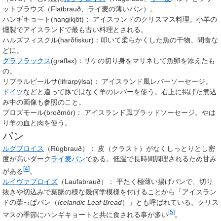
ットブラウズ（Flatbrauð、ライ麦の薄いパン）。
ハンギキョート(hangikjöt)： アイスランドのクリスマス料理。小羊の
燻製でアイスランドで最も古い料理とされる。
ハルズフィスクル(harδfiskur)：叩いて柔らかくした魚の干物。間食な
どに。
グラフラックス
(graflax)：サケの切り身をマリネして魚卵を添えたも
の。
リブラルピールサ(lifrarpýlsa)： アイスランド風レバーソーセージ。
ドイツ
などと違って豚ではなく羊のレバーを使う。右上に掲げた煮込
み中の画像も参照のこと。
ブロズモール(broðmór)： アイスランド風ブラッドソーセージ。やは
り羊の血と肉を使う。
パン
ルグブロイス
（Rúgbrauð）： 皮（クラスト）がなくしっとりとし密
度が高いダーク
ライ麦パン
である。低温で長時間調理されるため甘み
[
4
]
がある
。
ルイヴァブロイズ
（Laufabrauð）： 平たく極薄い揚げパンで、切り
抜きや切込みで葉脈の様な幾何学模様を付けることから「アイスラン
ドの葉っぱパン（
Icelandic Leaf Bread
）」とも呼ばれている。クリス
[
5
]
マスの季節にハンギキョートと共に食される事が多い
。