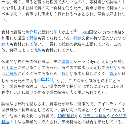
ーも、焼く、煮ると言った程度で少ないものの、素材選びや調理の手
間を惜しまず新鮮で質の高い食材を使うため、食卓は豊かで料理のレ
ベルは高い。食事は礼儀正しく行われるべきとされ、暴食は好まれな
い。
[
2
]
食材は豊富な
魚介類
と新鮮な
羊肉
が主で
、
火山
国ならではの地熱を
利用した温室で
野菜
も育てられている。
捕鯨
文化を持つ国のひとつで
鯨肉
も食材として使い、一貫して捕鯨の存続を主張している。この
他、狩猟によって
海鳥
も食料としてきた。
伝統的な肉や魚の保存法は、主に
燻製
とシーラ（Sýra）という発酵し
た
ホエー
に浸けることであった。海洋国で降水も安定してありながら
も
北極圏
に近く冷涼であるため、
薪
となる木が育ちにくく、
製塩
が難
[
3
]
[
注釈 1
]
しかったためである
。なお、この冷涼な気候を逆手にとっ
て、燻製を作る際は、低い温度の煙で長期間（場合によっては1ヶ月
程度）いぶし続けて作る
冷燻
の技法が広く用いられてきた。
調理法は技巧を凝らさず、質素だが非常に健康的で、アイスランドは
世界有数の長寿国として名高い。誇り高い島国というイメージがある
が、他国の食文化にも寛容で、
1960年代
から
フランス料理
や
イタリア
料理
の手法も積極的に導入され、伝統料理との融合を果たしている。