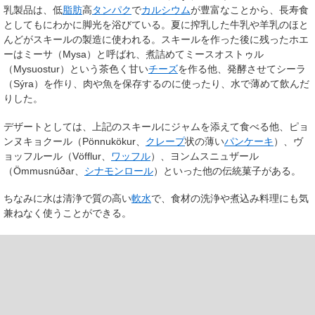
乳製品は、低
脂肪
高
タンパク
で
カルシウム
が豊富なことから、長寿食
としてもにわかに脚光を浴びている。夏に搾乳した牛乳や羊乳のほと
んどがスキールの製造に使われる。スキールを作った後に残ったホエ
ーはミーサ（Mysa）と呼ばれ、煮詰めてミースオストゥル
（Mysuostur）という茶色く甘い
チーズ
を作る他、発酵させてシーラ
（Sýra）を作り、肉や魚を保存するのに使ったり、水で薄めて飲んだ
りした。
デザートとしては、上記のスキールにジャムを添えて食べる他、ピョ
ンヌキョクール（Pönnukökur、
クレープ
状の薄い
パンケーキ
）、ヴ
ョッフルール（Vöfflur、
ワッフル
）、ヨンムスニュザール
（Ömmusnúðar、
シナモンロール
）といった他の伝統菓子がある。
ちなみに水は清浄で質の高い
軟水
で、食材の洗浄や煮込み料理にも気
兼ねなく使うことができる。