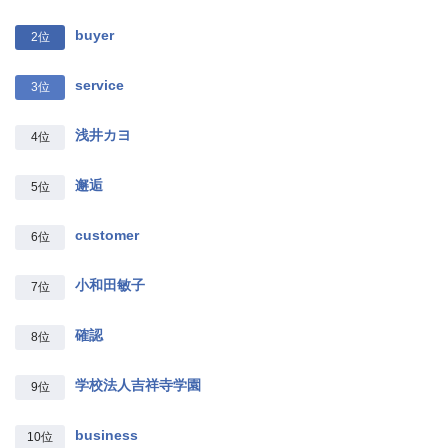
buyer
2位
service
3位
浅井カヨ
4位
邂逅
5位
customer
6位
小和田敏子
7位
確認
8位
学校法人吉祥寺学園
9位
business
10位