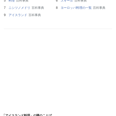
料理
百科事典
スキール
百科事典
ニシツノメドリ
百科事典
ヨーロッパ料理の一覧
百科事典
アイスランド
百科事典
「アイスランド料理」の隣のことば