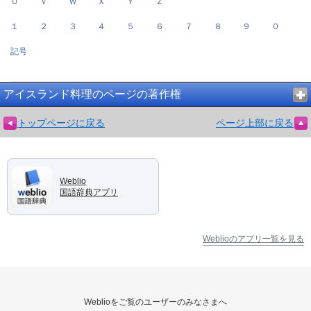
Ｕ
Ｖ
Ｗ
Ｘ
Ｙ
Ｚ
１
２
３
４
５
６
７
８
９
０
記号
アイスランド料理のページの著作権
トップページに戻る
ページ上部に戻る
Weblio
国語辞典アプリ
Weblioのアプリ一覧を見る
Weblioをご覧のユーザーのみなさまへ