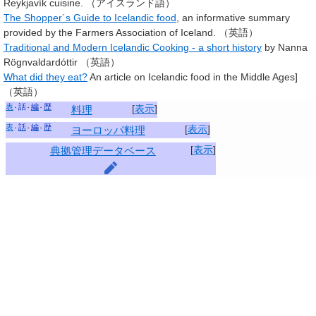
Reykjavík cuisine. （アイスランド語）
The Shopper´s Guide to Icelandic food
, an informative summary
provided by the Farmers Association of Iceland. （英語）
Traditional and Modern Icelandic Cooking - a short history
by Nanna
Rögnvaldardóttir （英語）
What did they eat?
An article on Icelandic food in the Middle Ages]
（英語）
表
話
編
歴
[
表示
]
料理
表
話
編
歴
[
表示
]
ヨーロッパ
料理
[
表示
]
典拠管理データベース