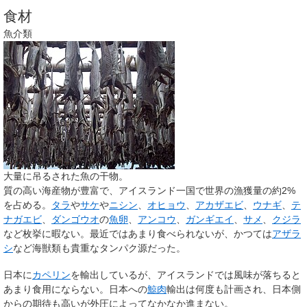
食材
魚介類
大量に吊るされた魚の干物。
質の高い海産物が豊富で、アイスランド一国で世界の漁獲量の約2%
を占める。
タラ
や
サケ
や
ニシン
、
オヒョウ
、
アカザエビ
、
ウナギ
、
テ
ナガエビ
、
ダンゴウオ
の
魚卵
、
アンコウ
、
ガンギエイ
、
サメ
、
クジラ
など枚挙に暇ない。最近ではあまり食べられないが、かつては
アザラ
シ
など海獣類も貴重なタンパク源だった。
日本に
カペリン
を輸出しているが、アイスランドでは風味が落ちると
あまり食用にならない。日本への
鯨肉
輸出は何度も計画され、日本側
からの期待も高いが外圧によってなかなか進まない。