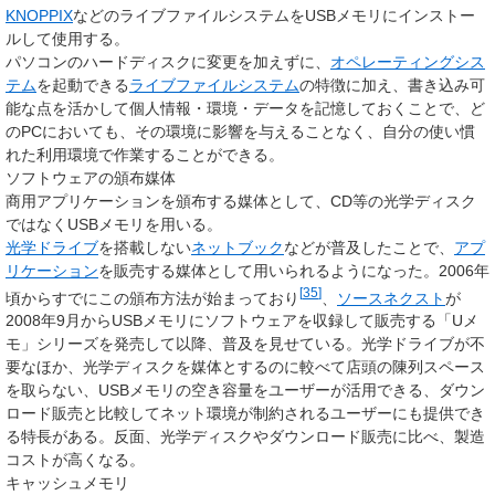
KNOPPIX
などのライブファイルシステムをUSBメモリにインストー
ルして使用する。
パソコンのハードディスクに変更を加えずに、
オペレーティングシス
テム
を起動できる
ライブファイルシステム
の特徴に加え、書き込み可
能な点を活かして個人情報・環境・データを記憶しておくことで、ど
のPCにおいても、その環境に影響を与えることなく、自分の使い慣
れた利用環境で作業することができる。
ソフトウェアの頒布媒体
商用アプリケーションを頒布する媒体として、CD等の光学ディスク
ではなくUSBメモリを用いる。
光学ドライブ
を搭載しない
ネットブック
などが普及したことで、
アプ
リケーション
を販売する媒体として用いられるようになった。2006年
[
35
]
頃からすでにこの頒布方法が始まっており
、
ソースネクスト
が
2008年9月からUSBメモリにソフトウェアを収録して販売する「Uメ
モ」シリーズを発売して以降、普及を見せている。光学ドライブが不
要なほか、光学ディスクを媒体とするのに較べて店頭の陳列スペース
を取らない、USBメモリの空き容量をユーザーが活用できる、ダウン
ロード販売と比較してネット環境が制約されるユーザーにも提供でき
る特長がある。反面、光学ディスクやダウンロード販売に比べ、製造
コストが高くなる。
キャッシュメモリ