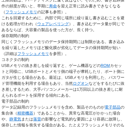
作の頻度が高いと、早期に
寿命
を迎え正常に読み書きできなくなる
（
フラッシュメモリ
の記事も参照）。
これを回避するために、内部で同じ場所に繰り返し書き込むことを避
ける処理が行われ（
ウェアレベリング
）、書き込むデータ量が同じで
あるならば、大容量の製品を使った方が、長く持つ。
保存期間の制約
同じくフラッシュメモリのデータ保持期間には制限がある。書き込み
を繰り返したメモリほど酸化膜が劣化してデータの保持期間が短い
（詳細は
フラッシュメモリ
を参照）。
コネクタの制約
USBメモリの抜き差しを繰り返すと、ゲーム機器などの
ROM
カセッ
トと同様に、USBポートとメモリ側の端子が摩耗したり、ポート側に
ガタが生じる場合がある。最近は、USBメモリを利用した、パスワー
ド管理機能を利用する場合もあり、当然
ログオン
などをするたびに抜
き差しするため、大手パソコンメーカーは1万回以上の抜き差しに耐
えられるポートを採用する傾向にある。
電子部品の制約
データ記録用のフラッシュメモリを含め、製品そのものが
電子部品
の
集合体（
精密機器
）であることから、異常な高電圧がかかった場合
や、
静電気
または
落雷
の影響など電気的な要因により容易に故障し、
保存した情報を喪失する場合がある。たとえフラッシュメモリそのも