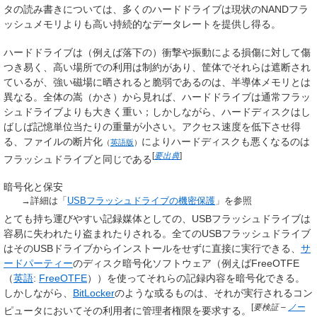
タの読み書きについては、多くのハードドライブは現状のNANDフラ
ッシュメモリよりも高い持続的なデータレートを提供し得る。
ハードドライブは（例えば落下の）衝撃や振動による損傷に対して傷
つき易く、高い場所での利用は制約があり、筐体でそれらは遮断され
ているが、強い磁場に晒されると脆弱であるのは、半導体メモリとは
異なる。全体の嵩（かさ）から見れば、ハードドライブは通常フラッ
シュドライブよりも大きく重い；しかしながら、ハードディスクはし
ばしば記憶単位当たりの重量が小さい。アクセス速度を低下させ得
る、ファイルの
断片化
によりハードディスクも悪くなるのは
（
英語版
）
[
要出典
]
フラッシュドライブと同じである
暗号化と保安
→詳細は「
USBフラッシュドライブの機密保護
」を参照
とても持ち運びやすい記録媒体としての、USBフラッシュドライブは
容易に失われたり盗まれたりされる。全てのUSBフラッシュドライブ
はそのUSBドライブからインストールをせずに直接に実行できる、
サ
ードパーティー
のディスク暗号化ソフトウェア（例えば
FreeOTFE
（
英語
:
FreeOTFE
）
）を使ってそれらの記録内容を暗号化できる。
しかしながら、
BitLocker
のような或るものは、それが実行されるコン
[
要検証
–
ノー
ピュータにおいてその利用者に管理者権限を要求する。