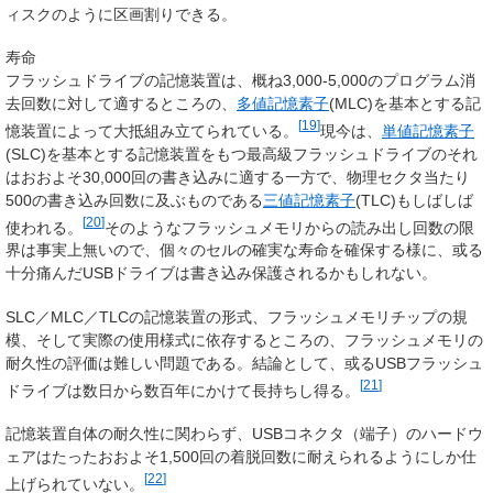
ィスクのように区画割りできる。
寿命
フラッシュドライブの記憶装置は、概ね3,000-5,000のプログラム消
去回数に対して適するところの、
多値記憶素子
(MLC)を基本とする記
[
19
]
憶装置によって大抵組み立てられている。
現今は、
単値記憶素子
(SLC)を基本とする記憶装置をもつ最高級フラッシュドライブのそれ
はおおよそ30,000回の書き込みに適する一方で、物理セクタ当たり
500の書き込み回数に及ぶものである
三値記憶素子
(TLC)もしばしば
[
20
]
使われる。
そのようなフラッシュメモリからの読み出し回数の限
界は事実上無いので、個々のセルの確実な寿命を確保する様に、或る
十分痛んだUSBドライブは書き込み保護されるかもしれない。
SLC／MLC／TLCの記憶装置の形式、フラッシュメモリチップの規
模、そして実際の使用様式に依存するところの、フラッシュメモリの
耐久性の評価は難しい問題である。結論として、或るUSBフラッシュ
[
21
]
ドライブは数日から数百年にかけて長持ちし得る。
記憶装置自体の耐久性に関わらず、USBコネクタ（端子）のハードウ
ェアはたったおおよそ1,500回の着脱回数に耐えられるようにしか仕
[
22
]
上げられていない。