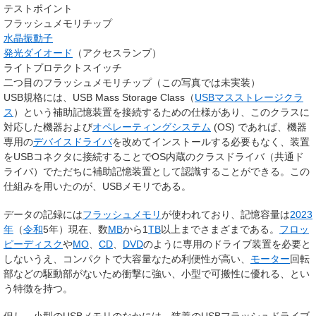
テストポイント
フラッシュメモリチップ
水晶振動子
発光ダイオード
（アクセスランプ）
ライトプロテクトスイッチ
二つ目のフラッシュメモリチップ（この写真では未実装）
USB規格には、
USB Mass Storage Class
（
USBマスストレージクラ
ス
）という補助記憶装置を接続するための仕様があり、このクラスに
対応した機器および
オペレーティングシステム
(OS) であれば、機器
専用の
デバイスドライバ
を改めてインストールする必要もなく、装置
をUSBコネクタに接続することでOS内蔵のクラスドライバ（共通ド
ライバ）でただちに補助記憶装置として認識することができる。この
仕組みを用いたのが、USBメモリである。
データの記録には
フラッシュメモリ
が使われており、記憶容量は
2023
年
（
令和
5年）現在、数
MB
から1
TB
以上までさまざまである。
フロッ
ピーディスク
や
MO
、
CD
、
DVD
のように専用のドライブ装置を必要と
しないうえ、コンパクトで大容量なため利便性が高い、
モーター
回転
部などの駆動部がないため衝撃に強い、小型で可搬性に優れる、とい
う特徴を持つ。