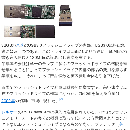
32GBの
東芝
のUSB3.0フラッシュドライブの内部。USB3.0規格は急
速に普及しつつある。このドライブはUSB2.0よりも速い、60MB/sの
書き込み速度と120MB/sの読み出し速度を有する。
半導体の会社は単一のチップに多くのフラッシュドライブの機能を寄
せ集めることによってフラッシュドライブ内部の部品の費用を減らす
業績を成し、それによって部品個数と実装費用全体を引き下げた。
市場でのフラッシュドライブ容量は継続的に増大する。高い速度は現
在のフラッシュドライブの標準になった。256GBを超える容量は
[
40
]
2009年
の初期に市場に現れた。
レキサー
の
USB FlashCard
の導入は注目されている。それはフラッシ
ュメモリーカードの多くの種類に取って代わるよう意図されたコンパ
クトなUSBフラッシュドライブになるものである。プレテック（
英
: