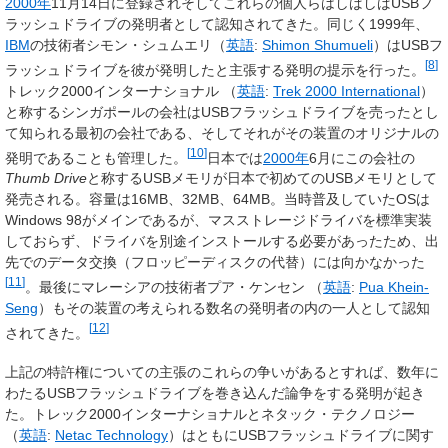
2000年
11月14日に登録されそしてこれらの個人らはしばしばUSBフ
ラッシュドライブの発明者として認知されてきた。同じく1999年、
IBM
の技術者
シモン・シュムエリ（
英語
:
Shimon Shumueli
）
はUSBフ
[
8
]
ラッシュドライブを彼が発明したと主張する発明の提示を行った。
トレック2000インターナショナル （
英語
:
Trek 2000 International
）
と称するシンガポールの会社はUSBフラッシュドライブを売ったとし
て知られる最初の会社である、そしてそれがその装置のオリジナルの
[
10
]
発明であることも管理した。
日本では
2000年
6月にこの会社の
Thumb Drive
と称するUSBメモリが日本で初めてのUSBメモリとして
発売される。容量は16MB、32MB、64MB。当時普及していたOSは
Windows 98がメインであるが、マスストレージドライバを標準実装
しておらず、ドライバを別途インストールする必要があったため、出
先でのデータ交換（フロッピーディスクの代替）には向かなかった
[
11
]
。最後にマレーシアの技術者
プア・ケンセン （
英語
:
Pua Khein-
Seng
）
もその装置の考えられる数名の発明者の内の一人として認知
[
12
]
されてきた。
上記の特許権についての主張のこれらの争いがあるとすれば、数年に
わたるUSBフラッシュドライブを巻き込んだ論争をする発明が起き
た。トレック2000インターナショナルと
ネタック・テクノロジー
（
英語
:
Netac Technology
）
はともにUSBフラッシュドライブに関す