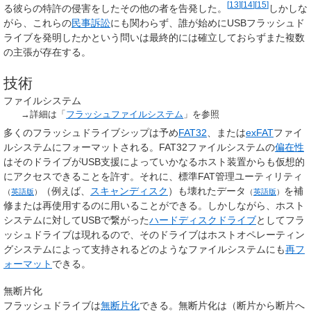
[
13
]
[
14
]
[
15
]
る彼らの特許の侵害をしたその他の者を告発した。
しかしな
がら、これらの
民事訴訟
にも関わらず、誰が始めにUSBフラッシュド
ライブを発明したかという問いは最終的には確立しておらずまた複数
の主張が存在する。
技術
ファイルシステム
→詳細は「
フラッシュファイルシステム
」を参照
多くのフラッシュドライブシップは予め
FAT32
、または
exFAT
ファイ
ルシステムにフォーマットされる。FAT32ファイルシステムの
偏在性
はそのドライブがUSB支援によっていかなるホスト装置からも仮想的
にアクセスできることを許す。それに、標準FAT
管理ユーティリティ
（例えば、
スキャンディスク
）も
壊れたデータ
を補
（
英語版
）
（
英語版
）
修または再使用するのに用いることができる。しかしながら、ホスト
システムに対してUSBで繋がった
ハードディスクドライブ
としてフラ
ッシュドライブは現れるので、そのドライブはホストオペレーティン
グシステムによって支持されるどのようなファイルシステムにも
再フ
ォーマット
できる。
無断片化
フラッシュドライブは
無断片化
できる。無断片化は（断片から断片へ