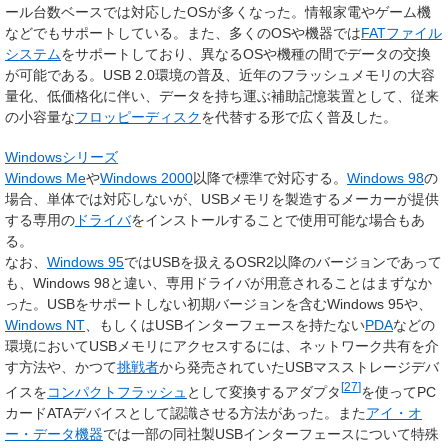
ール台数ベースでは対応したOSが多くなった。情報家電やゲーム機
などでもサポートしている。また、多くのOSや機器では
FAT
ファイル
システム
をサポートしており、異なるOSや機種の間でデータの交換
が可能である。USB 2.0環境の普及、近年のフラッシュメモリの大容
量化、低価格化に伴い、データを持ち運ぶ補助記憶装置として、従来
の小容量な
フロッピーディスク
を代替する形で広く普及した。
Windowsシリーズ
Windows Me
や
Windows 2000
以降で標準で対応する。
Windows 98
の
場合、単体では対応しないが、USBメモリを製造するメーカーが提供
する専用の
ドライバ
をインストールすることで使用可能な場合もあ
る。
なお、
Windows 95
ではUSBを扱えるOSR2以降のバージョンであって
も、Windows 98と違い、専用ドライバが用意されることはまずなか
った。USBをサポートしない初期バージョンを含むWindows 95や、
Windows NT
、もしくはUSBインターフェースを持たない
PDA
などの
環境においてUSBメモリにアクセスするには、ネットワーク共有を介
す方法や、かつて
挑戦者
から発売されていたUSBマスストレージデバ
[
27
]
イスを
コンパクトフラッシュ
として変換するアダプタ
を使ってPC
カードATAデバイスとして認識させる方法があった。また
アイ・オ
ー・データ機器
では一部の同社製USBインターフェースについて特殊