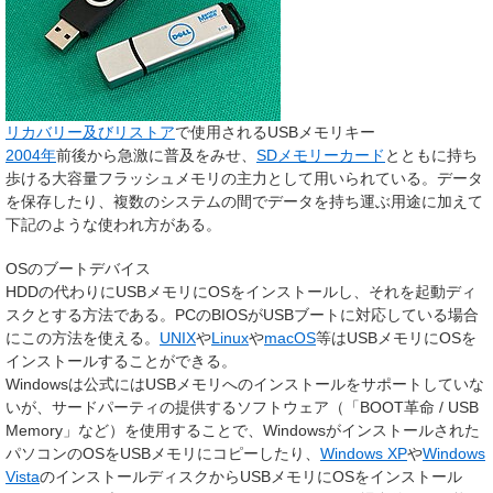
リカバリー及びリストア
で使用されるUSBメモリキー
2004年
前後から急激に普及をみせ、
SDメモリーカード
とともに持ち
歩ける大容量フラッシュメモリの主力として用いられている。データ
を保存したり、複数のシステムの間でデータを持ち運ぶ用途に加えて
下記のような使われ方がある。
OSのブートデバイス
HDDの代わりにUSBメモリにOSをインストールし、それを起動ディ
スクとする方法である。PCのBIOSがUSBブートに対応している場合
にこの方法を使える。
UNIX
や
Linux
や
macOS
等はUSBメモリにOSを
インストールすることができる。
Windowsは公式にはUSBメモリへのインストールをサポートしていな
いが、サードパーティの提供するソフトウェア（「BOOT革命 / USB
Memory」など）を使用することで、Windowsがインストールされた
パソコンのOSをUSBメモリにコピーしたり、
Windows XP
や
Windows
Vista
のインストールディスクからUSBメモリにOSをインストール