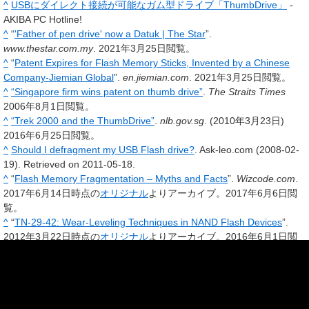
^
USBにダイレクト接続が可能なガム型ドライブ「ThumbDrive」
-
AKIBA PC Hotline!
^
“
'Father of pen drive' now a Datuk | The Star
”.
www.thestar.com.my
. 2021年3月25日閲覧。
^
“
Patent Expires for Flash Memory Sticks, Invented by a Chinese
Company-Jiemian Global
”.
en.jiemian.com
. 2021年3月25日閲覧。
^
“Singapore firm wins patent on thumb drive”
.
The Straits Times
2006年8月1日閲覧。
^
“Trek 2000 and the ThumbDrive”
.
nlb.gov.sg
. (2010年3月23日)
2016年6月25日閲覧。
^
Should I defragment my USB Flash drive?
. Ask-leo.com (2008-02-
19). Retrieved on 2011-05-18.
^
“
Flash Memory Fragmentation – Myths and Facts
”.
Wizcode.com
.
2017年6月14日時点の
オリジナル
よりアーカイブ。2017年6月6日閲
覧。
^
“
TN-29-42: Wear-Leveling Techniques in NAND Flash Devices
”.
2012年3月22日時点の
オリジナル
よりアーカイブ。2016年6月1日閲
覧。
^
“
Kingston HyperX 3K (240GB) SSD Review
”. Anandtec.com (2012
年4月10日). 2012年10月5日閲覧。
^
“
Kingston's Flash Memory Guide - Kingston Technology
”. 2022年3