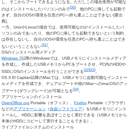
し、そこからブートできるようになる。ただしこの場合使用が可能な
[
30
]
のはインストールしたパソコンのみで
、他のPCに挿しても起動で
きず、自分のOSや環境を任意のPCへ持ち運ぶことはできない[要出
典]。
一方、UnixやLinuxの場合では、使用可能なのがインストールしたパ
ソコンのみであったり、他のPCに挿しても起動できないという制約
は存在しないし、自分のOSや環境を任意のPCへ持ち運ぶことはでき
[
31
]
ないということもない
。
OSのインストール用メディア
Windows 7
以降のWindowsでは、USBメモリにインストールメディア
を作成し、作成したUSBメモリからPCをブートさせ、PC内のHDDや
[
32
]
[
33
]
SSDにOSのインストールを行うことができる
。
OS X El Capitan以降のMacでは、USBメモリに起動可能なインストー
ルメディアを作成でき、デュアルブートや他のMacへのmacOSのアッ
[
34
]
プデート(ダウングレード)が可能となる
。
アプリケーションのインストール
OpenOffice.org
Portable（オフィス）、
Firefox
Portable（ブラウザ）
などの
アプリケーション
（
自由ソフトウェア
）をUSBメモリにインス
トールし、HDDに影響を及ぼすことなく実行できる（USBメモリから
本体のHDDにコピーして実行することもできる）。
ライブファイルシステムのインストール