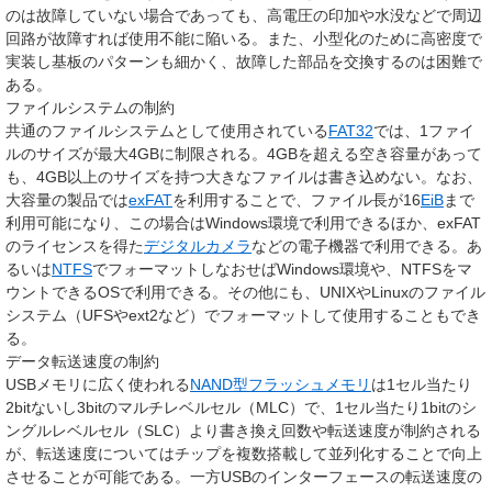
のは故障していない場合であっても、高電圧の印加や水没などで周辺
回路が故障すれば使用不能に陥いる。また、小型化のために高密度で
実装し基板のパターンも細かく、故障した部品を交換するのは困難で
ある。
ファイルシステムの制約
共通のファイルシステムとして使用されている
FAT32
では、1ファイ
ルのサイズが最大4GBに制限される。4GBを超える空き容量があって
も、4GB以上のサイズを持つ大きなファイルは書き込めない。なお、
大容量の製品では
exFAT
を利用することで、ファイル長が16
EiB
まで
利用可能になり、この場合はWindows環境で利用できるほか、exFAT
のライセンスを得た
デジタルカメラ
などの電子機器で利用できる。あ
るいは
NTFS
でフォーマットしなおせばWindows環境や、NTFSをマ
ウントできるOSで利用できる。その他にも、UNIXやLinuxのファイル
システム（UFSやext2など）でフォーマットして使用することもでき
る。
データ転送速度の制約
USBメモリに広く使われる
NAND型フラッシュメモリ
は1セル当たり
2bitないし3bitのマルチレベルセル（MLC）で、1セル当たり1bitのシ
ングルレベルセル（SLC）より書き換え回数や転送速度が制約される
が、転送速度についてはチップを複数搭載して並列化することで向上
させることが可能である。一方USBのインターフェースの転送速度の