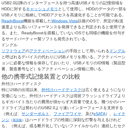
USB2.0以降のインターフェースを持つ高速USBメモリの記憶領域を
HDDに対する
キャッシュメモリ
として使用し、HDDのデータの一部を
USBメモリに格納してHDDアクセスを高速化することが可能である。
ReadyBoost
機能を搭載した
Windows Vista
以後のOSで、所定の転送
速度よりも高いパフォーマンスを発揮できると判定されると使用でき
る。また、ReadyBoostを搭載していないOSでも同様の機能を付与す
るサードパーティー製ソフトも発売されている。
ドングル
ソフトウェア
の
アクティベーション
の手段として用いられる
ドングル
と呼ばれるデバイスの代わりにUSBメモリを用いる。アクティベーシ
ョンに必要な情報を保存しておいたり、USBメモリのID情報（製品型
番、製造番号など）をアクティベーション情報に用いる。
他の携帯式記憶装置との比較
外付けハードディスク
特にUSBの出現以来、
外付けハードディスク
は広く使えるようになり
安価になった。外付けハードディスクは現状フラッシュドライブより
もギガバイト当たりの費用が掛からず大容量で使える。幾つかのハー
ドドライブは替わりのUSB2.0より速いインターフェースを支持する
（例えば、
サンダーボルト
、
ファイアワイヤ
、及び
eSATA
）。
レイテ
ンシ
はハードドライブの性能に深刻な打撃を与えるけれど
（
英語版
）
も、（例えば、或る断片化していないファイルからの）連続したセク