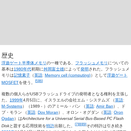
歴史
浮遊ゲート
半導体メモリ
の一種である、
フラッシュメモリ
についての
基本は
1980年代
初期に
舛岡富士雄
によって
発明
された。フラッシュメ
モリは
記憶素子
（
英語
:
Memory cell (computing)
）
として
浮遊ゲート
[
5
]
[
6
]
MOSFET
を使う。
複数の個人らがUSBフラッシュドライブの発明者となる権利を主張し
た。
1999年
4月5日に、イスラエルの会社
エム・システムズ （
英語
:
M-Systems
）
（1989 - ）の
アミール・バン （
英語
:
Amir Ban
）
、
ド
ブ・モラン （
英語
:
Dov Moran
）
、
オロン・オグダン（
英語
:
Oron
Ogdan
）
は
Architecture for a Universal Serial Bus-Based PC Flash
[
7
]
[
8
]
[
9
]
Disk
と題する応用技術を
特許
出願した。
その特許は引き続き