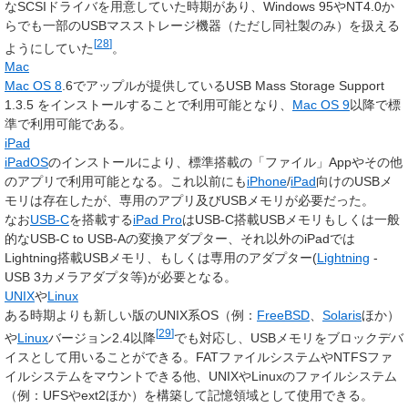
なSCSIドライバを用意していた時期があり、Windows 95やNT4.0か
らでも一部のUSBマスストレージ機器（ただし同社製のみ）を扱える
[
28
]
ようにしていた
。
Mac
Mac OS 8
.6でアップルが提供しているUSB Mass Storage Support
1.3.5 をインストールすることで利用可能となり、
Mac OS 9
以降で標
準で利用可能である。
iPad
iPadOS
のインストールにより、標準搭載の「ファイル」Appやその他
のアプリで利用可能となる。これ以前にも
iPhone
/
iPad
向けのUSBメ
モリは存在したが、専用のアプリ及びUSBメモリが必要だった。
なお
USB-C
を搭載する
iPad Pro
はUSB-C搭載USBメモリもしくは一般
的なUSB-C to USB-Aの変換アダプター、それ以外のiPadでは
Lightning搭載USBメモリ、もしくは専用のアダプター(
Lightning
-
USB 3カメラアダプタ等)が必要となる。
UNIX
や
Linux
ある時期よりも新しい版のUNIX系OS（例：
FreeBSD
、
Solaris
ほか）
[
29
]
や
Linux
バージョン2.4以降
でも対応し、USBメモリをブロックデバ
イスとして用いることができる。FATファイルシステムやNTFSファ
イルシステムをマウントできる他、UNIXやLinuxのファイルシステム
（例：UFSやext2ほか）を構築して記憶領域として使用できる。