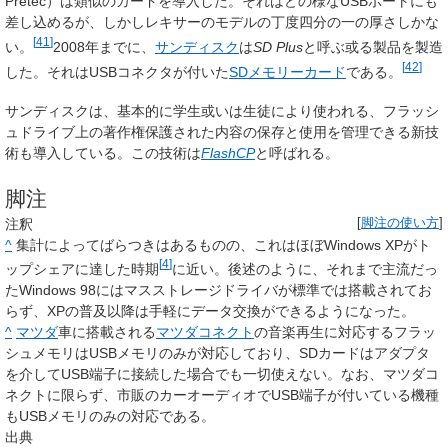
Pretec
）は類似のカードを導入した。それはどの様なUSBポートにも
差し込めるが、しかしレキサーのモデルの丁度四分の一の厚さしかな
[
41
]
い。
2008年までに、
サンディスク
は
SD Plus
と呼ぶ或る製品を製造
[
42
]
した。それはUSBコネクタが付いた
SDメモリーカード
である。
サンディスクは、基本的に学生或いは生徒により使われる、フラッシ
ュドライブ上の著作権保護された内容の保存と使用を管理できる新技
術も導入している。この技術は
FlashCP
と呼ばれる。
脚注
注釈
[
脚注の使い方
]
^
集計によってばらつきはあるものの、これはほぼWindows XPがト
[
4
]
ップシェアに達した時期
に近い。後述のように、それまで主流だっ
たWindows 98にはマスストレージドライバが標準では搭載されてお
らず、XPの普及以降は手軽にデータ交換ができるようになった。
^
マツダ
車に搭載される
マツダコネクト
の音楽再生に対応するフラッ
シュメモリはUSBメモリのみが対応しており、SDカードはアダプタ
を介してUSB端子に接続した場合でも一切使えない。なお、マツダコ
ネクトに限らず、市販のカーオーディオでUSB端子が付いている機種
もUSBメモリのみの対応である。
出典