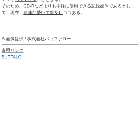
そのため、
CD-R
などよりも
手軽に
使用できる
記録媒体
であるとし
て、現在、
急速な
勢いで
普及し
つつある。
※画像提供 / 株式会社バッファロー
参照リンク
BUFFALO