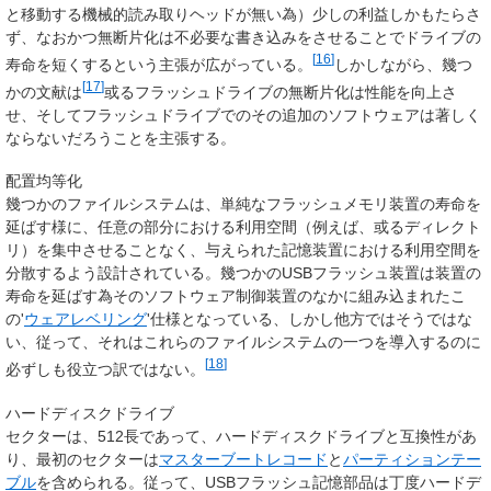
と移動する機械的読み取りヘッドが無い為）少しの利益しかもたらさ
ず、なおかつ無断片化は不必要な書き込みをさせることでドライブの
[
16
]
寿命を短くするという主張が広がっている。
しかしながら、幾つ
[
17
]
かの文献は
或るフラッシュドライブの無断片化は性能を向上さ
せ、そしてフラッシュドライブでのその追加のソフトウェアは著しく
ならないだろうことを主張する。
配置均等化
幾つかのファイルシステムは、単純なフラッシュメモリ装置の寿命を
延ばす様に、任意の部分における利用空間（例えば、或るディレクト
リ）を集中させることなく、与えられた記憶装置における利用空間を
分散するよう設計されている。幾つかのUSBフラッシュ装置は装置の
寿命を延ばす為そのソフトウェア制御装置のなかに組み込まれたこ
の'
ウェアレベリング
'仕様となっている、しかし他方ではそうではな
い、従って、それはこれらのファイルシステムの一つを導入するのに
[
18
]
必ずしも役立つ訳ではない。
ハードディスクドライブ
セクターは、512長であって、ハードディスクドライブと互換性があ
り、最初のセクターは
マスターブートレコード
と
パーティションテー
ブル
を含められる。従って、USBフラッシュ記憶部品は丁度ハードデ