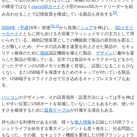
但し、小型のUSBメモリのなかには、狭義のUSBフラッシュドライブ
の構造ではなく
microSDカード
と小型のmicroSDカードリーダーを組
[
3
]
み合わせることで記憶装置を構成している製品も存在する
。
[
注 1
]
2004年
（
平成
16年）前後
から急激に
シェア
を伸ばし、
SDメモリ
ーカード
とともに持ち歩ける大容量フラッシュメモリの主力として用
いられている。補助記憶装置としての機能面で製品の差別化を図るこ
とが難しいため、データの読み書き速度を向上させた製品や、セキュ
リティ確保のために
指紋
認証機能を備えた製品、
デザイン
に趣向を凝
らした製品が登場している。近年では食品やキャラクターなどをかた
どったデザインのUSBメモリが数多く登場し、話題になることも少な
くない。またUSB端子を保護するためのキャップが付いている製品
や、USB端子をスライドさせて引き込めるキャップレスタイプもあ
る。
パソコン
のデザインや、その設置場所・設置方法によっては手を伸ば
しやすい位置にUSBポートを装備していないこともあるため、使いや
すさを確保するために
延長ケーブル
が付属する場合もある。
持ち歩ける利便性があるが故、様々な
個人情報
を記録したUSBフラッ
シュドライブを紛失する重大インシデントも度々発生し、社会問題に
もなった。その後、セキュリティ機能を重視したUSBフラッシュドラ