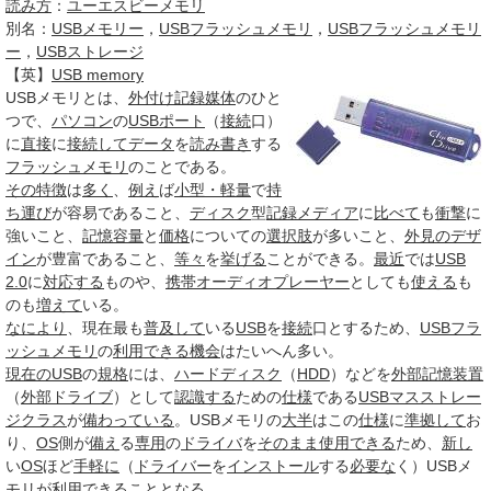
読み方
：
ユーエスビーメモリ
別名：
USBメモリー
，
USBフラッシュメモリ
，
USBフラッシュメモリ
ー
，
USBストレージ
【英】
USB memory
USBメモリ
とは、
外付け
記録媒体
のひと
つで、
パソコン
の
USBポート
（
接続
口）
に
直接
に
接続して
データ
を
読み書き
する
フラッシュメモリ
のことである。
その特徴
は
多く
、
例え
ば
小型・軽量
で
持
ち運び
が容易であること、
ディスク
型
記録メディア
に
比べて
も
衝撃
に
強いこと、
記憶容量
と
価格
についての
選択肢
が多いこと、
外見のデザ
イン
が豊富であること、
等々
を
挙げる
ことができる。
最近
では
USB
2.0
に
対応する
ものや、
携帯オーディオプレーヤー
としても
使える
も
のも
増えて
いる。
なにより
、現在最も
普及して
いる
USB
を
接続
口とするため、
USBフラ
ッシュメモリ
の
利用できる
機会
はたいへん多い。
現在の
USB
の
規格
には、
ハードディスク
（
HDD
）などを
外部記憶装置
（
外部
ドライブ
）として
認識する
ための
仕様
である
USBマスストレー
ジクラス
が
備わっている
。USBメモリの
大半
はこの
仕様
に
準拠して
お
り、
OS
側が
備え
る
専用
の
ドライバ
を
そのまま
使用できる
ため、
新し
い
OS
ほど
手軽に
（
ドライバー
を
インストール
する
必要な
く）USBメ
モリが
利用できる
こととなる。