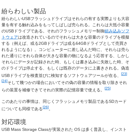
紛らわしい製品
紛らわしいUSBフラッシュドライブはそれらの有する実際よりも大容
量を有する触れ込みをもってしばしば売られる。これらは大抵小容量
のUSBドライブである。それのフラッシュメモリー制御
組み込みソフ
トウェア
は改造されているのでそれらは大きな容量のドライブを模擬
する（例えば、或る2GBドライブは或る64GBドライブとして売買さ
れるようになる）。コンピューターに差し込んだ時に、それらは売ら
れた通りにそれら自体が大きな容量の物になるよう応答する、しかし
それらにデータが記録された時、もしくは書き込みに失敗した時、そ
のドライブは停止する、もしくは既存のデータに上書きされる。偽造
[
23
]
USBドライブを検査並びに検知するソフトウェアツールが在る、
[
24
]
そして幾つかの場合においてその偽の容量の情報を取り除きそれ
[
25
]
らの装置を補修できてそれの実際の記憶容量で使える。
このあたりの事情は、同じくフラッシュメモリ製品であるSDカード
[
26
]
についても同様である
。
対応環境
USB Mass Storage Classが実装された OS は多く普及し、インスト