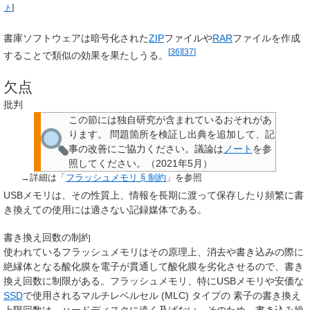
ト
]
書庫ソフトウェアは暗号化された
ZIP
ファイルや
RAR
ファイルを作成
[
36
]
[
37
]
することで類似の効果を果たしうる。
欠点
批判
この節には独自研究が含まれているおそれがあ
ります。
問題箇所を検証し出典を追加して、記
事の改善にご協力ください。議論は
ノート
を参
照してください。
（
2021年5月
）
→詳細は「
フラッシュメモリ § 制約
」を参照
USBメモリは、その性質上、情報を長期に渡って保存したり頻繁に書
き換えての使用には適さない記録媒体である。
書き換え回数の制約
使われているフラッシュメモリはその原理上、消去や書き込みの際に
絶縁体となる酸化膜を電子が貫通して酸化膜を劣化させるので、書き
換え回数に制限がある。フラッシュメモリ、特にUSBメモリや安価な
SSD
で使用されるマルチレベルセル (MLC) タイプの 素子の書き換え
上限回数は、ハードディスクに遠く及ばない。そのため、書き込み操