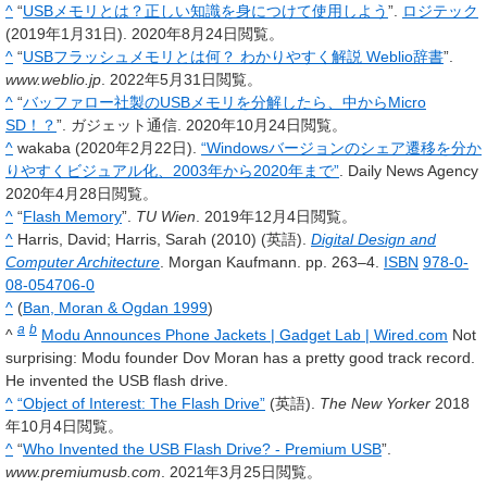
^
“
USBメモリとは？正しい知識を身につけて使用しよう
”.
ロジテック
(2019年1月31日). 2020年8月24日閲覧。
^
“
USBフラッシュメモリとは何？ わかりやすく解説 Weblio辞書
”.
www.weblio.jp
. 2022年5月31日閲覧。
^
“
バッファロー社製のUSBメモリを分解したら、中からMicro
SD！？
”. ガジェット通信. 2020年10月24日閲覧。
^
wakaba (2020年2月22日).
“Windowsバージョンのシェア遷移を分か
りやすくビジュアル化、2003年から2020年まで”
. Daily News Agency
2020年4月28日閲覧。
^
“
Flash Memory
”.
TU Wien
. 2019年12月4日閲覧。
^
Harris, David; Harris, Sarah (2010) (英語).
Digital Design and
Computer Architecture
. Morgan Kaufmann. pp. 263–4.
ISBN
978-0-
08-054706-0
^
(
Ban, Moran & Ogdan 1999
)
a
b
^
Modu Announces Phone Jackets | Gadget Lab | Wired.com
Not
surprising: Modu founder Dov Moran has a pretty good track record.
He invented the USB flash drive.
^
“Object of Interest: The Flash Drive”
(英語).
The New Yorker
2018
年10月4日閲覧。
^
“
Who Invented the USB Flash Drive? - Premium USB
”.
www.premiumusb.com
. 2021年3月25日閲覧。