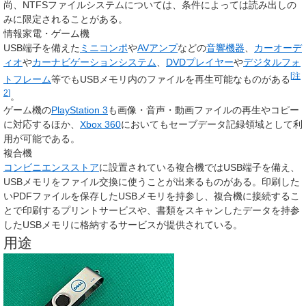
尚、NTFSファイルシステムについては、条件によっては読み出しの
みに限定されることがある。
情報家電・ゲーム機
USB端子を備えた
ミニコンポ
や
AVアンプ
などの
音響機器
、
カーオーデ
ィオ
や
カーナビゲーションシステム
、
DVDプレイヤー
や
デジタルフォ
[
注
トフレーム
等でもUSBメモリ内のファイルを再生可能なものがある
2
]
。
ゲーム機の
PlayStation 3
も画像・音声・動画ファイルの再生やコピー
に対応するほか、
Xbox 360
においてもセーブデータ記録領域として利
用が可能である。
複合機
コンビニエンスストア
に設置されている複合機ではUSB端子を備え、
USBメモリをファイル交換に使うことが出来るものがある。印刷した
いPDFファイルを保存したUSBメモリを持参し、複合機に接続するこ
とで印刷するプリントサービスや、書類をスキャンしたデータを持参
したUSBメモリに格納するサービスが提供されている。
用途