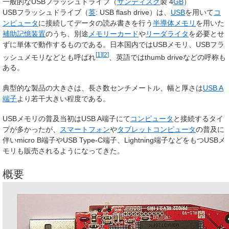
一般的なUSBフラッシュドライブ（
サンディスク
製 4
GB
）
USBフラッシュドライブ
（
英
:
USB flash drive
）は、
USB
を用いて
コ
ンピュータ
に接続してデータの読み書きを行う
半導体メモリ
を用いた
補助記憶装置
のうち、別途
メモリーカード
や
リーダライタ
を必要とせ
ずに単体で動作するものである。日本国内では
USBメモリ、USBフラ
[
1
]
[
2
]
ッシュメモリ
などとも呼ばれ
、英語では
thumb drive
などの呼称も
ある。
典型的な製品の大きさは、長さ数センチメートル、幅と厚さは
USB A
端子
より若干大きい程度である。
USBメモリの普及当初はUSB A端子にて
コンピュータ
と接続するタイ
プが多かったが、
スマートフォン
や
タブレットコンピュータ
の普及に
伴いmicro B端子やUSB Type-C端子、Lightning端子などをもつUSBメ
モリも販売されるようになってきた。
概要