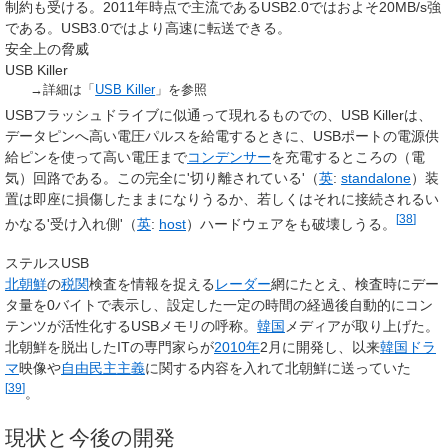
制約も受ける。2011年時点で主流であるUSB2.0ではおよそ20MB/s強
である。USB3.0ではより高速に転送できる。
安全上の脅威
USB Killer
→詳細は「
USB Killer
」を参照
USBフラッシュドライブに似通って現れるものでの、USB Killerは、
データピンへ高い電圧パルスを給電するときに、USBポートの電源供
給ピンを使って高い電圧まで
コンデンサー
を充電するところの（電
気）回路である。この完全に'切り離されている'（
英
:
standalone
）装
置は即座に損傷したままになりうるか、若しくはそれに接続されるい
[
38
]
かなる'受け入れ側'（
英
:
host
）ハードウェアをも破壊しうる。
ステルスUSB
北朝鮮
の
税関
検査を情報を捉える
レーダー
網にたとえ、検査時にデー
タ量を0バイトで表示し、設定した一定の時間の経過後自動的にコン
テンツが活性化するUSBメモリの呼称。
韓国
メディアが取り上げた。
北朝鮮を脱出したITの専門家らが
2010年
2月に開発し、以来
韓国ドラ
マ
映像や
自由民主主義
に関する内容を入れて北朝鮮に送っていた
[
39
]
。
現状と今後の開発