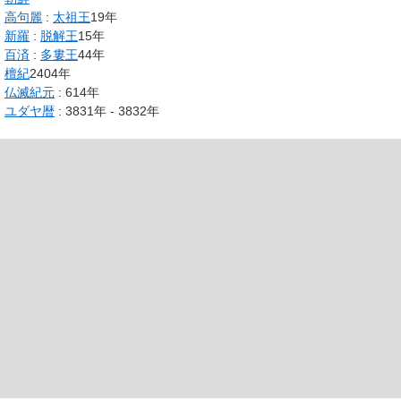
高句麗
:
太祖王
19年
新羅
:
脱解王
15年
百済
:
多婁王
44年
檀紀
2404年
仏滅紀元
: 614年
ユダヤ暦
: 3831年 - 3832年