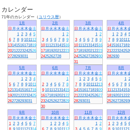
カレンダー
71年
のカレンダー（
ユリウス暦
）
1月
2月
3月
4月
日
月
火
水
木
金
土
日
月
火
水
木
金
土
日
月
火
水
木
金
土
日
月
火
水
木
1
2
3
4
5
1
2
1
2
1
2
3
4
6
7
8
9
10
11
12
3
4
5
6
7
8
9
3
4
5
6
7
8
9
7
8
9
10
11
1
13
14
15
16
17
18
19
10
11
12
13
14
15
16
10
11
12
13
14
15
16
14
15
16
17
18
1
20
21
22
23
24
25
26
17
18
19
20
21
22
23
17
18
19
20
21
22
23
21
22
23
24
25
2
27
28
29
30
31
24
25
26
27
28
24
25
26
27
28
29
30
28
29
30
31
5月
6月
7月
8月
日
月
火
水
木
金
土
日
月
火
水
木
金
土
日
月
火
水
木
金
土
日
月
火
水
木
1
2
3
4
1
1
2
3
4
5
6
1
5
6
7
8
9
10
11
2
3
4
5
6
7
8
7
8
9
10
11
12
13
4
5
6
7
8
12
13
14
15
16
17
18
9
10
11
12
13
14
15
14
15
16
17
18
19
20
11
12
13
14
15
1
19
20
21
22
23
24
25
16
17
18
19
20
21
22
21
22
23
24
25
26
27
18
19
20
21
22
2
26
27
28
29
30
31
23
24
25
26
27
28
29
28
29
30
31
25
26
27
28
29
3
30
9月
10月
11月
12月
日
月
火
水
木
金
土
日
月
火
水
木
金
土
日
月
火
水
木
金
土
日
月
火
水
木
1
2
3
4
5
6
7
1
2
3
4
5
1
2
1
2
3
4
5
8
9
10
11
12
13
14
6
7
8
9
10
11
12
3
4
5
6
7
8
9
8
9
10
11
12
1