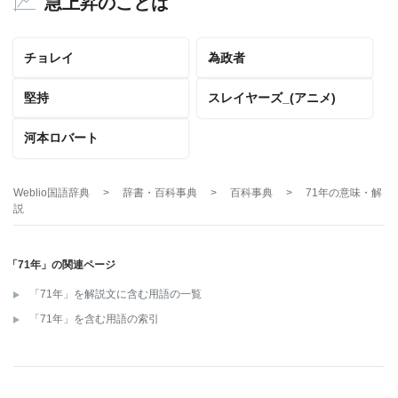
急上昇のことば
チョレイ
為政者
堅持
スレイヤーズ_(アニメ)
河本ロバート
Weblio国語辞典
>
辞書・百科事典
>
百科事典
>
71年
の意味・解
説
「71年」の関連ページ
「71年」を解説文に含む用語の一覧
「71年」を含む用語の索引