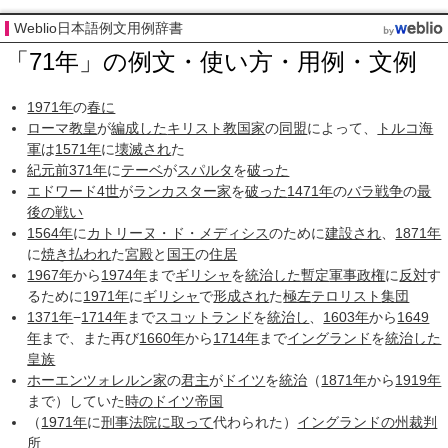
Weblio日本語例文用例辞書
「71年」の例文・使い方・用例・文例
1971年
の
春に
ローマ教皇
が
編成した
キリスト教
国家
の
同盟
によって、
トルコ海
軍
は
1571年
に
壊滅され
た
紀元前371年
に
テーベ
が
スパルタ
を
破った
エドワード4世
が
ランカスター家
を
破った
1471年
の
バラ戦争
の
最
後の戦い
1564年
に
カトリーヌ・ド・メディシス
のために
建設され
、
1871年
に
焼き払われ
た
宮殿
と
国王
の
住居
1967年
から
1974年
まで
ギリシャ
を
統治した
暫定
軍事政権
に
反対
す
るために
1971年
に
ギリシャ
で
形成され
た
極左
テロリスト
集団
1371年
−
1714年
まで
スコットランド
を
統治し
、
1603年
から
1649
年
まで、また再び
1660年
から
1714年
まで
イングランド
を
統治した
皇族
ホーエンツォレルン家
の
君主
が
ドイツ
を
統治
（
1871年
から
1919年
まで）していた
時の
ドイツ帝国
（
1971年
に
刑事法院
に取って
代わられた）
イングランドの州
裁判
所