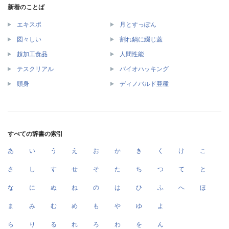
新着のことば
エキスポ
月とすっぽん
図々しい
割れ鍋に綴じ蓋
超加工食品
人間性能
テスクリアル
バイオハッキング
頭身
ディノバルド亜種
すべての辞書の索引
あ
い
う
え
お
か
き
く
け
こ
さ
し
す
せ
そ
た
ち
つ
て
と
な
に
ぬ
ね
の
は
ひ
ふ
へ
ほ
ま
み
む
め
も
や
ゆ
よ
ら
り
る
れ
ろ
わ
を
ん