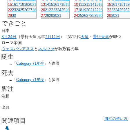
15
16
17
18
19
20
21
13
14
15
16
17
18
19
10
11
12
13
14
15
16
15
16
17
18
19
2
22
23
24
25
26
27
28
20
21
22
23
24
25
26
17
18
19
20
21
22
23
22
23
24
25
26
2
29
30
27
28
29
30
31
24
25
26
27
28
29
30
29
30
31
できごと
日本
8月24日
（景行天皇元年
7月11日
） - 第12代
天皇
・
景行天皇
が即位
ローマ帝国
ウェスパシアヌス
と
ネルウァ
が執政官の年
誕生
→「
Category:71年生
」も参照
死去
→「
Category:71年没
」も参照
脚注
注釈
出典
[
脚注の使い方
]
関連項目