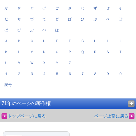
が
ぎ
ぐ
げ
ご
ざ
じ
ず
ぜ
ぞ
だ
ぢ
づ
で
ど
ば
び
ぶ
べ
ぼ
ぱ
ぴ
ぷ
ぺ
ぽ
Ａ
Ｂ
Ｃ
Ｄ
Ｅ
Ｆ
Ｇ
Ｈ
Ｉ
Ｊ
Ｋ
Ｌ
Ｍ
Ｎ
Ｏ
Ｐ
Ｑ
Ｒ
Ｓ
Ｔ
Ｕ
Ｖ
Ｗ
Ｘ
Ｙ
Ｚ
１
２
３
４
５
６
７
８
９
０
記号
71年のページの著作権
トップページに戻る
ページ上部に戻る