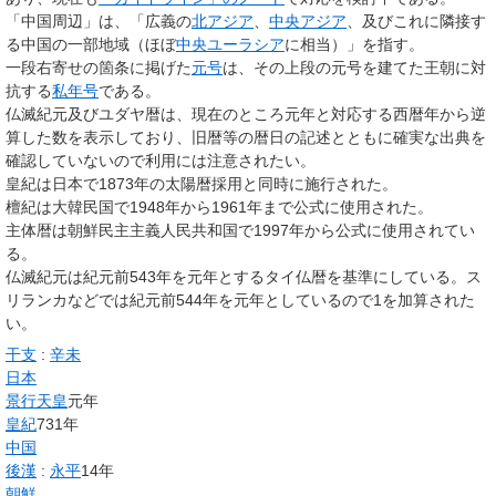
「中国周辺」は、「広義の
北アジア
、
中央アジア
、及びこれに隣接す
る中国の一部地域（ほぼ
中央ユーラシア
に相当）」を指す。
一段右寄せの箇条に掲げた
元号
は、その上段の元号を建てた王朝に対
抗する
私年号
である。
仏滅紀元及びユダヤ暦は、現在のところ元年と対応する西暦年から逆
算した数を表示しており、旧暦等の暦日の記述とともに確実な出典を
確認していないので利用には注意されたい。
皇紀は日本で1873年の太陽暦採用と同時に施行された。
檀紀は大韓民国で1948年から1961年まで公式に使用された。
主体暦は朝鮮民主主義人民共和国で1997年から公式に使用されてい
る。
仏滅紀元は紀元前543年を元年とするタイ仏暦を基準にしている。ス
リランカなどでは紀元前544年を元年としているので1を加算された
い。
干支
:
辛未
日本
景行天皇
元年
皇紀
731年
中国
後漢
:
永平
14年
朝鮮