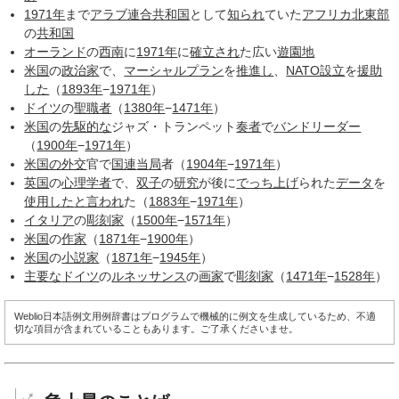
1971年
まで
アラブ連合共和国
として
知られ
ていた
アフリカ
北東部
の
共和国
オーランド
の
西南
に
1971年
に
確立され
た広い
遊園地
米国
の
政治家
で、
マーシャルプラン
を
推進し
、
NATO
設立
を
援助
した
（
1893年
−
1971年
）
ドイツ
の
聖職者
（
1380年
−
1471年
）
米国
の
先駆的な
ジャズ・トランペット
奏者
で
バンドリーダー
（
1900年
−
1971年
）
米国の外交
官で
国連
当局
者（
1904年
−
1971年
）
英国
の
心理学者
で、
双子
の
研究
が後に
でっち上げ
られた
データ
を
使用した
と言われ
た（
1883年
−
1971年
）
イタリア
の
彫刻家
（
1500年
−
1571年
）
米国
の
作家
（
1871年
−
1900年
）
米国
の
小説家
（
1871年
−
1945年
）
主要な
ドイツ
の
ルネッサンス
の
画家
で
彫刻家
（
1471年
−
1528年
）
Weblio日本語例文用例辞書はプログラムで機械的に例文を生成しているため、不適
切な項目が含まれていることもあります。ご了承くださいませ。