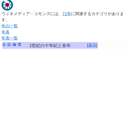
ウィキメディア・コモンズには、
71年
に関連するカテゴリがありま
す。
年の一覧
年表
年表一覧
表
話
編
歴
[
表示
]
1世紀の十年紀と各年