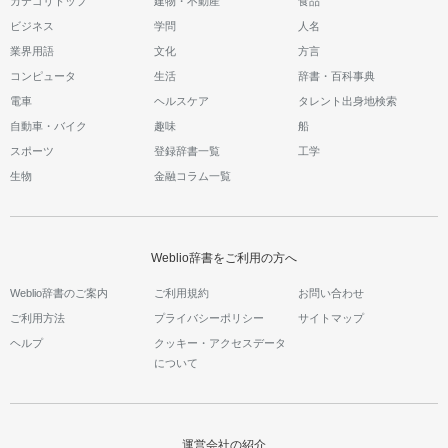
カテゴリトップ
建物・不動産
食品
ビジネス
学問
人名
業界用語
文化
方言
コンピュータ
生活
辞書・百科事典
電車
ヘルスケア
タレント出身地検索
自動車・バイク
趣味
船
スポーツ
登録辞書一覧
工学
生物
金融コラム一覧
Weblio辞書をご利用の方へ
Weblio辞書のご案内
ご利用規約
お問い合わせ
ご利用方法
プライバシーポリシー
サイトマップ
ヘルプ
クッキー・アクセスデータ
について
運営会社の紹介