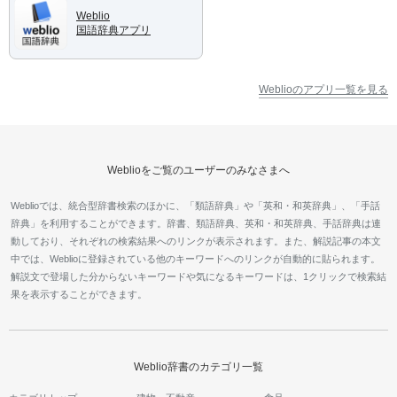
Weblio
国語辞典アプリ
Weblioのアプリ一覧を見る
Weblioをご覧のユーザーのみなさまへ
Weblioでは、統合型辞書検索のほかに、「類語辞典」や「英和・和英辞典」、「手話
辞典」を利用することができます。辞書、類語辞典、英和・和英辞典、手話辞典は連
動しており、それぞれの検索結果へのリンクが表示されます。また、解説記事の本文
中では、Weblioに登録されている他のキーワードへのリンクが自動的に貼られます。
解説文で登場した分からないキーワードや気になるキーワードは、1クリックで検索結
果を表示することができます。
Weblio辞書のカテゴリ一覧