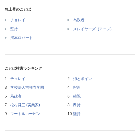
急上昇のことば
チョレイ
為政者
堅持
スレイヤーズ_(アニメ)
河本ロバート
ことば検索ランキング
チョレイ
姉とボイン
学校法人吉祥寺学園
邂逅
為政者
確認
松村謙三 (実業家)
矜持
マートルコービン
堅持