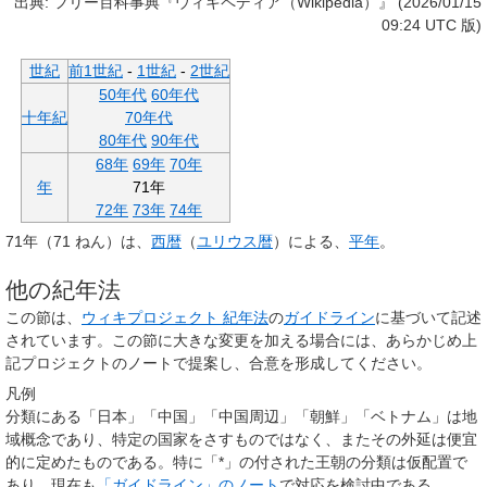
出典: フリー百科事典『ウィキペディア（Wikipedia）』 (2026/01/15
09:24 UTC 版)
世紀
前1世紀
-
1世紀
-
2世紀
50年代
60年代
十年紀
70年代
80年代
90年代
68年
69年
70年
年
71年
72年
73年
74年
71年
（71 ねん）は、
西暦
（
ユリウス暦
）による、
平年
。
他の紀年法
この節は、
ウィキプロジェクト 紀年法
の
ガイドライン
に基づいて記述
されています。この節に大きな変更を加える場合には、あらかじめ上
記プロジェクトのノートで提案し、合意を形成してください。
凡例
分類にある「日本」「中国」「中国周辺」「朝鮮」「ベトナム」は地
域概念であり、特定の国家をさすものではなく、またその外延は便宜
的に定めたものである。特に「*」の付された王朝の分類は仮配置で
あり、現在も
「ガイドライン」のノート
で対応を検討中である。