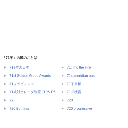
「71年」の隣のことば
719年の日本
71: Into the Fire
71st Golden Globe Awards
71st meridian east
71フラグメンツ
71丁目駅
71式対空レーダ装置 JTPS-P5
71式機雷
72
720
720 Bohlinia
720 progressive