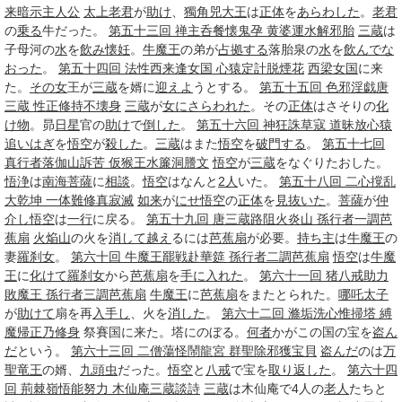
来
暗示
主人公
太上老君
が
助け
、
獨角兕大王
は
正体
を
あらわした
。
老君
の
乗る
牛だった。
第五十三回 禅主呑餐懐鬼孕 黄婆運水解邪胎
三蔵
は
子母河の
水
を
飲み
懐妊
。
牛魔王
の弟が
占拠する
落胎泉の
水
を
飲んで
な
おった
。
第五十四回 法性西来逢女国 心猿定計脱煙花
西梁
女国
に来
た。
その女
王が
三蔵
を婿に
迎えよ
うとする。
第五十五回 色邪淫戯唐
三蔵 性正修持不壊身
三蔵
が
女に
さらわれた
。その
正体
はさそりの
化
け物
。昴
日星
官の
助け
で
倒した
。
第五十六回 神狂誅草寇 道昧放心猿
追いはぎ
を
悟空
が
殺した
。
三蔵
はまた
悟空
を
破門する
。
第五十七回
真行者落伽山訴苦 仮猴王水簾洞謄文
悟空
が
三蔵
をなぐりたおした。
悟浄
は
南海
菩薩
に
相談
。
悟空
はなんと
2人
いた。
第五十八回 二心撹乱
大乾坤 一体難修真寂滅
如来
が
にせ悟空
の
正体
を
見抜いた
。
菩薩
が
仲
介し
悟空
は
一行
に戻る。
第五十九回 唐三蔵路阻火炎山 孫行者一調芭
蕉扇
火焔山
の火を
消して
越え
るには
芭蕉扇
が必要。
持ち主
は
牛魔王
の
妻
羅刹女
。
第六十回 牛魔王罷戦赴華筵 孫行者二調芭蕉扇
悟空
は
牛魔
王
に
化けて
羅刹女
から
芭蕉扇
を
手に入れた
。
第六十一回 猪八戒助力
敗魔王 孫行者三調芭蕉扇
牛魔王
に
芭蕉扇
をまたとられた。
哪吒太子
が
助けて
扇を再
入手し
、火を
消した
。
第六十二回 滌垢洗心惟掃塔 縛
魔帰正乃修身
祭賽国に来た。塔にのぼる。
何者
かがこの国の宝を
盗ん
だ
という。
第六十三回 二僧蕩怪鬧龍宮 群聖除邪獲宝貝
盗んだ
のは
万
聖竜王
の婿、
九頭
虫
だった。
悟空
と
八戒
で宝を
取り返した
。
第六十四
回 荊棘嶺悟能努力 木仙庵三蔵談詩
三蔵
は木仙庵で4人の
老人
たちと