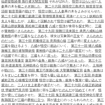
仙趕捉取経僧 孫行者大鬧五荘観
それがばれた。
悟空
は
はらいせ
に
人
参
果の木を
根こそぎ
倒した
。
第二十六回 孫悟空三島求方 観世音甘泉
活樹
観音菩薩
の
助け
で、
悟空
は
倒した
人参
果の木をよみがえらせた。
第二十七回 屍魔三戯唐三蔵 聖僧恨逐美猴王
死体
に
とりつく
妖精
白骨
夫人
を
殺した
が、
人殺し
と
誤解され
て
悟空
は
破門され
た。
第二十八回
花果山群妖聚義 黒松林三蔵逢魔
八戒
と
悟浄
が食宿を
探す
間に、
三蔵
が
黄袍怪
に
さらわれた
。
第二十九回 脱難江流来国土 承恩八戒転山林
黄袍怪
の妻が
三蔵
を
なぐさめ
る。彼女は宝象国の
王女
で、
さらわれた
のだった
。
第三十回 邪魔侵正法 意馬憶心猿
三蔵
が虎に
変えられ
た。
三蔵
を
助け
るよう、
八戒
が
悟空
に
頼み
にいく。
第三十一回 猪八戒義
激猴王 孫行者智降妖怪
黄袍怪
の
正体
は
二十八宿
の
星官
だった。
悟空
の
活躍
で天に
戻り
、
三蔵
も人に
戻った
。
第三十二回 平頂山功曹伝信
蓮花洞木母逢災
蓮花
洞の
金角・銀角
に
八戒
が
つかまった
。
第三十三
回 外道迷真性 元神助本心
悟空
は
銀角
に山の
下敷き
にされた。
土地神
が
助けた
。
第三十四回 魔王巧算困心猿 大聖騰那騙宝貝
金角・銀角
は
人を
すいこむ
瓢箪
を持つ。
悟空
も
吸い込まれ
た。
第三十五回 外道施
威欺正性 心猿獲宝伏邪魔
悟空
は
逆に
金角・銀角
を
瓢箪
に
吸い込んで
退治した
。
二人
は
太上老君
の
弟子
だった。
第三十六回 心猿正処諸縁
伏 劈破旁門見月明
宝林寺
に宿を
三蔵
が
たのんだ
が
泊めて
くれず、
悟
空
が
脅して
泊め
させた。
第三十七回 鬼王夜謁唐三蔵 悟空神化引嬰児
鳥
鶏
国王
が
三蔵
の
夢枕に立つ
。国が
道士
にのっとられられたと。
第三
十八回 嬰児問母知邪正 金木参玄見仮真
鳥
鶏
国王
の
遺体
を
八戒
が
井戸