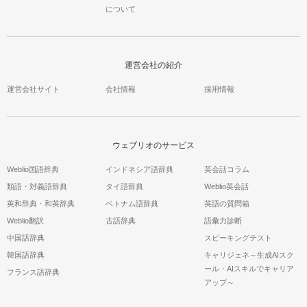
について
運営会社の紹介
運営会社サイト
会社情報
採用情報
ウェブリオのサービス
Weblio国語辞典
インドネシア語辞典
英会話コラム
類語・対義語辞典
タイ語辞典
Weblio英会話
英和辞典・和英辞典
ベトナム語辞典
英語の質問箱
Weblio翻訳
古語辞典
語彙力診断
中国語辞典
スピーキングテスト
韓国語辞典
キャリジェネ～生成AIスク
ール・AIスキルでキャリア
フランス語辞典
アップ～