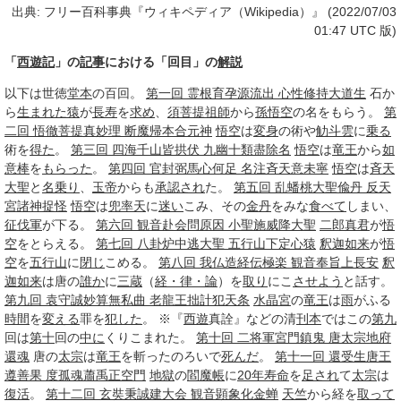
出典: フリー百科事典『ウィキペディア（Wikipedia）』 (2022/07/03
01:47 UTC 版)
「
西遊記
」の
記事
における「回目」の
解説
以下は世徳
堂本
の百回。
第一回 霊根育孕源流出 心性修持大道生
石か
ら
生まれた
猿
が
長寿
を
求め
、
須菩提
祖師
から
孫悟空
の名をもらう。
第
二回 悟徹菩提真妙理 断魔帰本合元神
悟空
は
変身
の術や
觔斗雲
に
乗る
術を
得た
。
第三回 四海千山皆拱伏 九幽十類盡除名
悟空
は
竜王
から
如
意棒
を
もらった
。
第四回 官封弼馬心何足 名注斉天意未寧
悟空
は
斉天
大聖
と
名乗り
、
玉帝
からも
承認され
た。
第五回 乱蟠桃大聖偸丹 反天
宮諸神捉怪
悟空
は
兜率天
に
迷い
こみ、その
金丹
をみな
食べて
しまい、
征伐軍
が下る。
第六回 観音赴会問原因 小聖施威降大聖
二郎真君
が
悟
空
をとらえる。
第七回 八卦炉中逃大聖 五行山下定心猿
釈迦如来
が
悟
空
を
五行山
に
閉じ
こめる。
第八回 我仏造経伝極楽 観音奉旨上長安
釈
迦如来
は唐の
誰か
に
三蔵
（
経・律・論
）を
取り
にこ
させよう
と話す。
第九回 袁守誠妙算無私曲 老龍王拙計犯天条
水晶宮
の
竜王
は
雨
がふる
時間
を
変える
罪を
犯した
。 ※『
西遊
真詮』などの清
刊本
ではこの
第九
回は
第十
回の
中に
くりこまれた。
第十回 二将軍宮門鎮鬼 唐太宗地府
還魂
唐の
太宗
は
竜王
を斬ったのろいで
死んだ
。
第十一回 還受生唐王
遵善果 度孤魂蕭禹正空門
地獄
の
閻魔帳
に
20年
寿命
を
足され
て
太宗
は
復活
。
第十二回 玄奘秉誠建大会 観音顕象化金蝉
天竺
から経を
取って