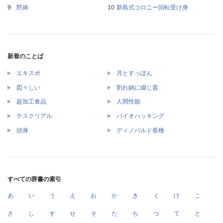
黙祷
新島式コロニー回転受け身
新着のことば
エキスポ
月とすっぽん
図々しい
割れ鍋に綴じ蓋
超加工食品
人間性能
テスクリアル
バイオハッキング
頭身
ディノバルド亜種
すべての辞書の索引
あ
い
う
え
お
か
き
く
け
こ
さ
し
す
せ
そ
た
ち
つ
て
と