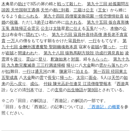
木
禽星の
助け
で3匹の犀の精と
戦って
殺した
。
第九十三回 給孤園問古
談因 天竺国朝王遇偶
天竺
の
都に
到着
。
三蔵
は
公主
（
王女
）から婿に
なるよう
命じられる
。
第九十四回 四僧宴楽御花園 一怪空懐情欲喜
結
婚
の
祝儀
。ただし3
弟子
は都の外に
出される
。
第九十五回 仮合真形擒
玉兎 真陰帰正会霊元
公主
は
太陰
星
君に
仕え
る
玉兎
だった。
本物
の
公
主
は布金寺に
隠れて
いた。
第九十六回 寇員外喜待高僧 唐長老不貪富
貴
一万
人の僧をもてなす願をかけた寇
員外
が、
一行
をもてなす。
第
九十七回 金酬外護遭魔蟄 聖顕幽魂救本原
寇家を
盗賊
が
襲った
。
一行
が
盗賊
と
間違われ
た。
第九十八回 猿熟馬馴方脱殻 功成行満見真如
凌
雲
渡を
渡り
、
霊山
に
登り
、
釈迦如来
と
対面
。経を
もらった
。
第九十九
回 九九数完魔滅盡 三三行満道帰根
帰り
に八
大金
剛の
雲から
落ちた
の
が
81
難目。
一行
は
通天河
の東、
陳家
荘に
泊まる
。
第一百回 径回東土
五聖成真
八
大金
剛の
雲
で
長安
に
帰った
。
太宗
に
面会
。5人は
天竺
の
如
来
の
元へ
戻り
、
成仏
。
付録 陳光蕋赴任逢災 江流僧復讐報本
『
西遊
真
詮』などの清
刊本
では、この
玄奘
の
出生
物語
が
第9回
とされている。
※この「回目」の解説は、「西遊記」の解説の一部です。
「回目」を含む「西遊記」の記事については、
「西遊記」の概要
を参
照ください。