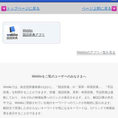
トップページに戻る
ページ上部に戻る
Weblio
国語辞典アプリ
Weblioのアプリ一覧を見る
Weblioをご覧のユーザーのみなさまへ
Weblioでは、統合型辞書検索のほかに、「類語辞典」や「英和・和英辞典」、「手話
辞典」を利用することができます。辞書、類語辞典、英和・和英辞典、手話辞典は連
動しており、それぞれの検索結果へのリンクが表示されます。また、解説記事の本文
中では、Weblioに登録されている他のキーワードへのリンクが自動的に貼られます。
解説文で登場した分からないキーワードや気になるキーワードは、1クリックで検索結
果を表示することができます。