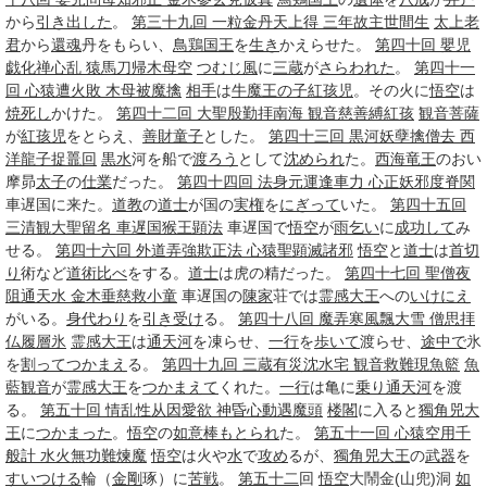
から
引き出した
。
第三十九回 一粒金丹天上得 三年故主世間生
太上老
君
から
還魂
丹をもらい、
鳥
鶏
国王
を
生き
かえらせた。
第四十回 嬰児
戯化禅心乱 猿馬刀帰木母空
つむじ風
に
三蔵
が
さらわれた
。
第四十一
回 心猿遭火敗 木母被魔擒
相手
は
牛魔王
の子
紅孩児
。その火に
悟空
は
焼死し
かけた。
第四十二回 大聖殷勤拝南海 観音慈善縛紅孩
観音菩薩
が
紅孩児
をとらえ、
善財童子
とした。
第四十三回 黒河妖孽擒僧去 西
洋龍子捉鼉回
黒水
河を船で
渡ろう
として
沈められ
た。
西海竜王
のおい
摩昴
太子
の
仕業
だった。
第四十四回 法身元運逢車力 心正妖邪度脊関
車遅国に来た。
道教
の
道士
が国の
実権
を
にぎって
いた。
第四十五回
三清観大聖留名 車遅国猴王顕法
車遅国で
悟空
が
雨乞い
に
成功して
み
せる。
第四十六回 外道弄強欺正法 心猿聖顕滅諸邪
悟空
と
道士
は
首切
り
術など
道術
比べ
をする。
道士
は虎の精だった。
第四十七回 聖僧夜
阻通天水 金木垂慈救小童
車遅国の
陳家
荘では
霊感
大王
への
いけにえ
がいる。
身代わり
を
引き受け
る。
第四十八回 魔弄寒風飄大雪 僧思拝
仏履層氷
霊感
大王
は
通天河
を凍らせ、
一行
を
歩いて
渡らせ、
途中で
氷
を
割って
つかまえ
る。
第四十九回 三蔵有災沈水宅 観音救難現魚籃
魚
藍
観音
が
霊感
大王
を
つかまえて
くれた。
一行
は亀に
乗り
通天河
を渡
る。
第五十回 情乱性从因愛欲 神昏心動遇魔頭
楼閣
に入ると
獨角兕大
王
に
つかまった
。
悟空
の
如意棒
もとられ
た。
第五十一回 心猿空用千
般計 水火無功難煉魔
悟空
は火や
水
で
攻め
るが、
獨角兕大王
の
武器
を
すいつける
輪（
金剛
琢）に
苦戦
。
第五
十二
回
悟空
大鬧金(山兜)洞
如