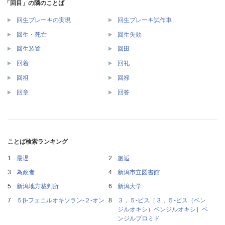
「回目」の隣のことば
回生ブレーキの実現
回生ブレーキ試作車
回生・死亡
回生失効
回生装置
回田
回着
回礼
回祖
回禄
回章
回答
ことば検索ランキング
最遅
邂逅
為政者
新潟市立図書館
新潟地方裁判所
新潟大学
５β‐フェニルオキソラン‐２‐オン
３，５‐ビス［３，５‐ビス（ベン
ジルオキシ）ベンジルオキシ］ベ
ンジルブロミド