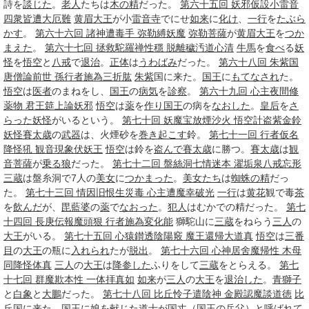
詩を
談じた
。
老人
たちは
木の精
だった。
第六十五回 妖邪仮設小雷音
四衆皆遭大厄難
黄眉大王
が小
雷音寺
でにせ
如来
に
化け
、
一行
を
たぶら
かす
。
第六十六回 諸神遭毒手 弥勒縛妖魔
弥勒菩薩
が
黄眉大王
を
つか
まえた
。
第六十七回 拯救駝羅禅性穩 脱離穢汚道心清
牛馬
を
食べ
る
妖
怪
を
悟空
と
八戒
で
退治
。
正体
は
うわばみ
だった。
第六十八回 朱紫国
唐僧論前世 孫行者施為三折肱
朱紫
国に来た。
国王
に
もてなされ
た。
悟空
は
医者
のまねをし、
国王
の
病気
を
診察
。
第六十九回 心主夜間修
薬物 君王筵上論妖邪
悟空
は
薬
を
作り
国王
の病を
なおした
。
皇后
を
さ
らった
妖怪
がいるという。
第七十回 妖魔宝放煙沙火 悟空計盗紫金鈴
妖怪
賽太歳
の
武器
は、火煙砂を
巻き起こす
鈴。
第七十一回 行者仮名
降怪犼 観音現象伏妖王
悟空
は鈴を
盗んで
賽太歳
に勝つ。
賽太歳
は
観
音菩薩
が
乗る
狼
だった。
第七十二回 盤絲洞七情迷本 濯垢泉八戒忘形
三蔵
は盤糸洞で7人の
美女
に
つかまった
。
美女たち
は
蜘蛛の精
だっ
た。
第七十三回 情因旧恨生災毒 心主遭魔幸破光
一行
は
黄花
観で毒
茶
を
飲んだ
が、
毘藍婆
の
薬
で
なおった
。
犯人
はむかでの精だった。
第七
十四回 長庚伝報魔頭狠 行者施為変化能
獅駝山に
三蔵
をねらう
三人
の
大王
がいる。
第七十五回 心猿鑚透陰陽竅 魔王還帰大道真
悟空
は
三番
目
の
大王
の瓶に
入れられ
たが
脱出
。
第七十六回 心神居舍魔帰性 木母
同降怪体真
三人
の
大王
は
降参した
ふりをして
三蔵
をとらえる。
第七
十七回 群魔欺本性 一体拝真如
如来
が
三人
の
大王
を
退治した
。
青獅子
と
白象
と
大鵬
だった。
第七十八回 比丘怜子遣陰神 金殿認魔談道徳
比
丘
国に来た。
国王
に娘を
献じた
道士
が国丈（
国王
の
岳父
）と
呼ばれて