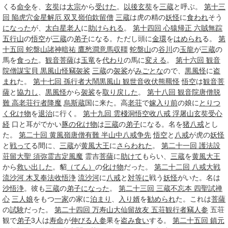
くる
命令
を、
玄奘
は
太宗
から
受けた
。
以後
玄奘
を
三蔵
と呼ぶ。
第十三
回 陥虎穴金星解厄 双叉嶺伯欽留僧
三蔵
は虎の精の
妖怪
に
食われ
そう
になった
が、
太白星
老人
に
助けられる
。
第十四回 心猿帰正 六賊無踪
五行山
の
悟空
が
三蔵
の
弟子
になる。ただし頭に
金環
を
はめられ
る。
第
十五回 蛇盤山諸神暗祐 鷹愁澗意馬収韁
蛇
盤山
の
谷川
の
玉龍
が
三蔵
の
馬を
食った
。
観音菩薩
は
玉竜
を
代わり
の馬に
変える
。
第十六回 観音
院僧謀宝貝 黒風山怪竊袈裟
三蔵
の
袈裟
が
みごとな
ので、
黒風怪
に
盗
まれ
た。
第十七回 孫行者大鬧黒風山 観世音收伏熊羆怪
悟空
は
観音菩
薩
と
協力し
、
黒風怪
から
袈裟
を
取り戻した
。
第十八回 観音院唐僧脱
難 高老荘行者降魔
烏斯蔵
国に来た。高
老荘
で
嫁入り前
の娘に
とりつ
く
化け物
を
退治
に行く。
第十九回 雲棧洞悟空收八戒 浮屠山玄奘受心
経
口と耳がでかい
豚の
化け物
は
三蔵
の
弟子
になる。名を
猪八戒
とし
た。
第二十回 黄風嶺唐僧有難 半山中八戒争先
悟空
と
八戒
が虎の
妖怪
と
戦って
る間に、
三蔵
が
黄風大王
に
さらわれた
。
第二十一回 護法設
荘留大聖 須弥霊吉定風魔
霊吉
菩薩
に
助けて
もらい、
三蔵
を
黄風大王
から
救い出した
。貂
（てん）
の
化け物
だった。
第二十二回 八戒大戦
流沙河 木叉奉法收悟浄
流沙河
に
八戒
と
対等に
戦う
妖怪
がいた。名は
沙悟浄
。彼も
三蔵
の
弟子
になった
。
第二十三回 三蔵不忘本 四聖試禅
心
三人娘
をもつ
一家
の家に
泊まり
、
入り婿
を
勧められ
た。これは
菩薩
の
試験
だった。
第二十四回 万寿山大仙留故友 五荘観行者竊人参
五荘
観で
弟子
3人は
寿命
が
伸びる
人参
果を
盗み食い
する。
第二十五回 鎮元