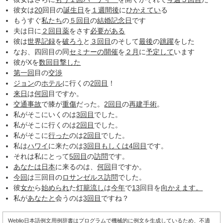
彼女は
20
回目の
誕生日
を
１週間後
に
ひかえてい
る
もうすぐ
私たち
の
５回目
の
結婚記念日
です
夫は日に
２回目
薬
をさす
必要がある
彼は
世界記録
を
破ろう
と
３回目
のそして
最後
の
跳躍
をした
なお、四回目の同
セミナーの開催
を
２月
に
予定して
います
彼がXを
数回
目撃した
第一回
目の
交渉
ジョン
の
ホテル
に行くの
2回目
！
来日
は
何回
目ですか。
交通事故
で膝が
重傷
だった。
2回目
の
再建手術
。
私がそこにいくのは
3回目
でした。
私がそこに行くのは
2回目
でした。
私がそこに
行った
のは
2回目
でした。
私は
ハワイ
に来たのは
3回目
もしくは
4回目
です。
それは私にとって
5回目
の
訪問
です。
あなたは
日本
に来るのは、
何回
目ですか。
今回
は三回目の
ロサンゼルス
訪問
でした。
彼
女か
ら
始められ
た
灯籠流し
は
今年
で
13
回目を
向かえ
ます。
私が
あなたと
会うのは
3回目
ですね？
Weblio日本語例文用例辞書はプログラムで機械的に例文を生成しているため、不適