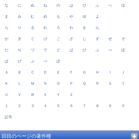
な
に
ぬ
ね
の
は
ひ
ふ
へ
ほ
ま
み
む
め
も
や
ゆ
よ
ら
り
る
れ
ろ
わ
を
ん
が
ぎ
ぐ
げ
ご
ざ
じ
ず
ぜ
ぞ
だ
ぢ
づ
で
ど
ば
び
ぶ
べ
ぼ
ぱ
ぴ
ぷ
ぺ
ぽ
Ａ
Ｂ
Ｃ
Ｄ
Ｅ
Ｆ
Ｇ
Ｈ
Ｉ
Ｊ
Ｋ
Ｌ
Ｍ
Ｎ
Ｏ
Ｐ
Ｑ
Ｒ
Ｓ
Ｔ
Ｕ
Ｖ
Ｗ
Ｘ
Ｙ
Ｚ
１
２
３
４
５
６
７
８
９
０
記号
回目のページの著作権