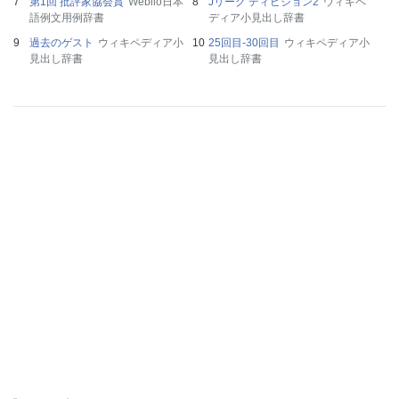
第1回 批評家協会賞
Weblio日本
Jリーグ ディビジョン2
ウィキペ
語例文用例辞書
ディア小見出し辞書
過去のゲスト
ウィキペディア小
25回目-30回目
ウィキペディア小
見出し辞書
見出し辞書