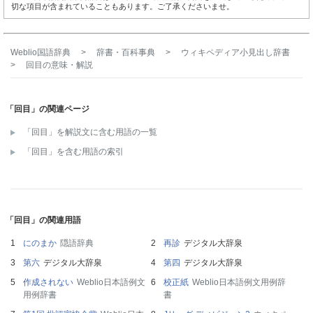
切な項目が含まれていることもあります。ご了承くださいませ。
Weblio国語辞典
>
辞書・百科事典
>
ウィキペディア小見出し辞書
>
回目
の意味・解説
「回目」の関連ページ
「回目」を解説文に含む用語の一覧
「回目」を含む用語の索引
「回目」の関連用語
にのまか
隠語辞典
再診
デジタル大辞泉
第六
デジタル大辞泉
第四
デジタル大辞泉
作成されない
Weblio日本語例文
校正紙
Weblio日本語例文用例辞
用例辞書
書