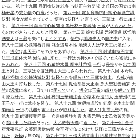
いる。
第七十九回 尋洞擒妖逢老寿 当朝正主救嬰児
比丘
国の国丈は
南
極
寿星
の
乗り物
の
白鹿
だった。
第八十回 姹女育陽求配偶 心猿護主識
妖邪
美女
が
縛られ
ていた。
悟空
は
妖怪
だ
と言う
が、
三蔵
は
一行
に
加え
る。
第八十一回 鎮海寺心猿知怪 黒松林三衆尋師
三蔵
が
さらわれた
。
あの女
が
さらった
んだと
悟空
。
第八十二回 姹女求陽 元神護道
妖怪
地
湧夫人
は
三蔵
を夫にし
ようとする
。
悟空
は
地湧夫人
の
腹の中
に入る。
第八十三回 心猿識得丹頭 姹女還帰本性
地湧夫人
は
李
天王
の娘だっ
た。
悟空
は
李
天王
にその身をあずけた。
第八十四回 難滅伽持円大覚
法王成正体天然
滅法
国に来た。
一行
は
長持
の中で
寝て
いたら
盗賊
に
さ
らわれた
。
第八十五回 心猿妒木母 魔主計呑禅
一行
は
長持
から
出て
国
王
と
対面
。
三蔵
は
今度
は
南山大王
に
さらわれた
。
第八十六回 木母助
威征怪物 金公施法滅妖邪
妖怪たち
を
眠らせて
三蔵
を
救出
。
八戒
が
南
山大王
を
打ち
殺した
。
第八十七回 鳳仙郡冒天止雨 孫大聖勧善施霖
天
竺
の
辺境
に来た。日でりに
困って
いた。
悟空
は
玉帝
の
怒り
を
解いて
雨
を
降らせ
た。
第八十八回 禅到玉華施法会 心猿木母授門人
玉
華州
の
三
王
子が
一行
に
武芸
を習う。
第八十九回 黄獅精虚設釘鈀宴 金木土計鬧
豹頭山
一行
の
武器
が
盗まれ
たが
取り返した
。
犯人
は
九霊元聖
の孫。
第九十回 師獅授受同帰一 盗道纏禅静九霊
九霊元聖
は
太乙救苦天尊
か
ら
逃げ出した
獅子
だった。
太乙救苦天尊
に
返した
。
第九十一回 金平
府元夜観灯 玄英洞唐僧供状
金平
府で仏に
化けた
妖怪
に
三蔵
が
さらわ
れた
。
妖怪
は犀の精。
第九十二回 三僧大戦青龍山 四星挟捉犀牛怪
四