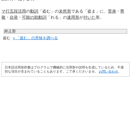
マ行
五段活用
の
動詞
「盗む」の
未然形
である「盗ま」に、
受身
・
尊
敬
・
自発
・
可能の助動詞
「れる」の
連用形
が
付いた
形。
終止形
盗む
» 「盗む」の意味を調べる
日本語活用形辞書はプログラムで機械的に活用形や説明を生成しているため、不適
切な項目が含まれていることもあります。ご了承くださいませ。
お問い合わせ
。