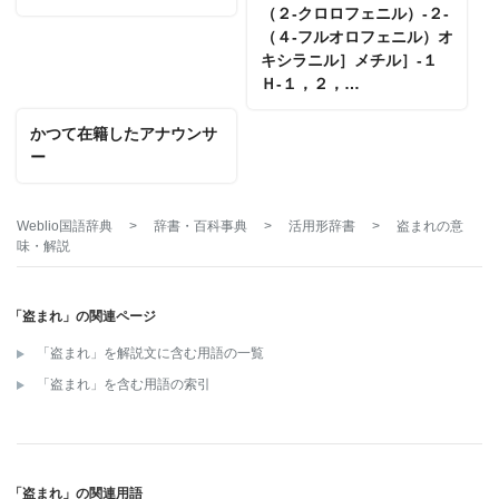
（２‐クロロフェニル）‐２‐
（４‐フルオロフェニル）オ
キシラニル］メチル］‐１
Ｈ‐１，２，…
かつて在籍したアナウンサ
ー
Weblio国語辞典
>
辞書・百科事典
>
活用形辞書
>
盗まれ
の意
味・解説
「盗まれ」の関連ページ
「盗まれ」を解説文に含む用語の一覧
「盗まれ」を含む用語の索引
「盗まれ」の関連用語