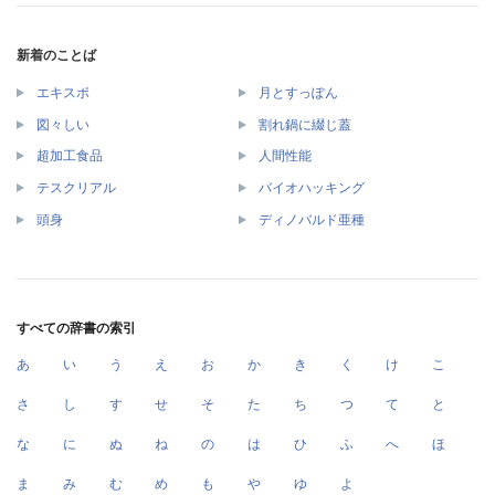
新着のことば
エキスポ
月とすっぽん
図々しい
割れ鍋に綴じ蓋
超加工食品
人間性能
テスクリアル
バイオハッキング
頭身
ディノバルド亜種
すべての辞書の索引
あ
い
う
え
お
か
き
く
け
こ
さ
し
す
せ
そ
た
ち
つ
て
と
な
に
ぬ
ね
の
は
ひ
ふ
へ
ほ
ま
み
む
め
も
や
ゆ
よ