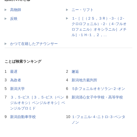
高物師
ニー・リフト
１‐［［（２Ｓ，３Ｒ）‐３‐（２‐
反映
クロロフェニル）‐２‐（４‐フルオ
ロフェニル）オキシラニル］メチ
ル］‐１Ｈ‐１，２，…
かつて在籍したアナウンサー
ことば検索ランキング
最遅
邂逅
為政者
新潟地方裁判所
新潟大学
５β‐フェニルオキソラン‐２‐オン
３，５‐ビス［３，５‐ビス（ベン
新潟清心女子中学校・高等学校
ジルオキシ）ベンジルオキシ］ベ
ンジルブロミド
新潟自動車学校
１‐フェニル‐４‐ニトロ‐３‐ペンタ
ノン