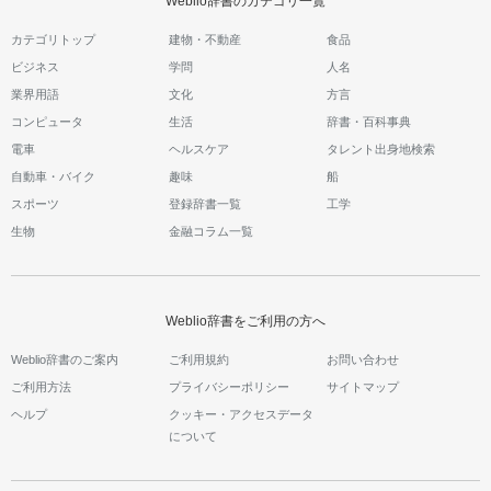
Weblio辞書のカテゴリ一覧
カテゴリトップ
建物・不動産
食品
ビジネス
学問
人名
業界用語
文化
方言
コンピュータ
生活
辞書・百科事典
電車
ヘルスケア
タレント出身地検索
自動車・バイク
趣味
船
スポーツ
登録辞書一覧
工学
生物
金融コラム一覧
Weblio辞書をご利用の方へ
Weblio辞書のご案内
ご利用規約
お問い合わせ
ご利用方法
プライバシーポリシー
サイトマップ
ヘルプ
クッキー・アクセスデータ
について