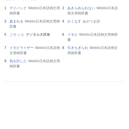
デイパック
Weblio日本語例文用
あきらめられない
Weblio日本語
例辞書
例文用例辞書
盗まれる
Weblio日本語例文用例
かくなす
あがつま語
辞書
ごそっ‐と
デジタル大辞泉
イモビ
Weblio日本語例文用例辞
書
イモビライザー
Weblio日本語例
引きちぎられ
Weblio日本語例文
文用例辞書
用例辞書
気を許した
Weblio日本語例文用
例辞書