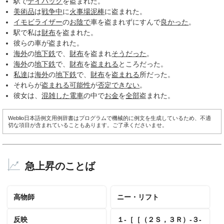
駅で
デイパック
を盗まれた。
美術品
は
戦争中
に
火事場泥棒
に盗まれた。
イモビライザー
の
お陰で
車を盗まれずにすんで
良かった
。
駅で私は
財布
を盗まれた。
彼らの車が盗まれた。
海外
の
地下鉄
で、
財布
を盗まれ
そうだった
。
海外
の
地下鉄
で、
財布
を
盗まれる
ところだった。
私達
は
海外
の
地下鉄
で、
財布
を
盗まれる
所だった。
それらが
盗まれる
可能性
が
否定
できない
。
彼女は、
混雑した
電車
の中で
お金
を
全部
盗まれた。
Weblio日本語例文用例辞書はプログラムで機械的に例文を生成しているため、不適
切な項目が含まれていることもあります。ご了承くださいませ。
急上昇のことば
高物師
ニー・リフト
反映
１‐［［（２Ｓ，３Ｒ）‐３‐