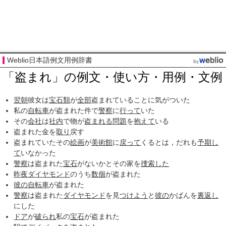
Weblio日本語例文用例辞書
「盗まれ」の例文・使い方・用例・文例
翌朝
彼女は
宝石類
が
全部
盗まれていることに気がついた
私の
自転車
が盗まれた件で
警察
に
行って
いた
その
会社
は
社内
で物が
盗まれる
問題
を
抱えて
いる
盗まれた金を
取り
戻す
盗まれていたその
絵画
が
美術館
に
戻って
くるとは，だれも
予期し
て
いなかった
警察
は盗まれた
宝石
がないかとその家を
捜索した
昨夜
ダイヤモンド
のうち
数個
が盗まれた
彼の
自転車
が盗まれた
警察
は盗まれた
ダイヤモンド
を見
つけよう
と
彼の
かばんを
裏返し
にした
ドア
が
破られ
私の
宝石
が盗まれた