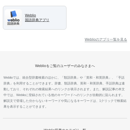
Weblio
国語辞典アプリ
Weblioのアプリ一覧を見る
Weblioをご覧のユーザーのみなさまへ
Weblioでは、統合型辞書検索のほかに、「類語辞典」や「英和・和英辞典」、「手話
辞典」を利用することができます。辞書、類語辞典、英和・和英辞典、手話辞典は連
動しており、それぞれの検索結果へのリンクが表示されます。また、解説記事の本文
中では、Weblioに登録されている他のキーワードへのリンクが自動的に貼られます。
解説文で登場した分からないキーワードや気になるキーワードは、1クリックで検索結
果を表示することができます。