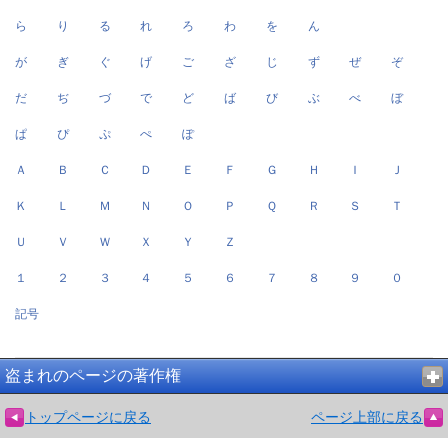
ら
り
る
れ
ろ
わ
を
ん
が
ぎ
ぐ
げ
ご
ざ
じ
ず
ぜ
ぞ
だ
ぢ
づ
で
ど
ば
び
ぶ
べ
ぼ
ぱ
ぴ
ぷ
ぺ
ぽ
Ａ
Ｂ
Ｃ
Ｄ
Ｅ
Ｆ
Ｇ
Ｈ
Ｉ
Ｊ
Ｋ
Ｌ
Ｍ
Ｎ
Ｏ
Ｐ
Ｑ
Ｒ
Ｓ
Ｔ
Ｕ
Ｖ
Ｗ
Ｘ
Ｙ
Ｚ
１
２
３
４
５
６
７
８
９
０
記号
盗まれのページの著作権
トップページに戻る
ページ上部に戻る