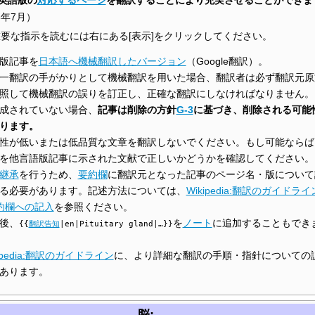
5年7月
）
要な指示を読むには右にある[表示]をクリックしてください。
版記事を
日本語へ機械翻訳したバージョン
（Google翻訳）。
一翻訳の手がかりとして機械翻訳を用いた場合、翻訳者は必ず翻訳元原
照して機械翻訳の誤りを訂正し、正確な翻訳にしなければなりません。
成されていない場合、
記事は削除の方針
G-3
に基づき、削除される可能
ります。
性が低いまたは低品質な文章を翻訳しないでください。もし可能ならば
を他言語版記事に示された文献で正しいかどうかを確認してください。
継承
を行うため、
要約欄
に翻訳元となった記事のページ名・版について
る必要があります。記述方法については、
Wikipedia:翻訳のガイドライ
約欄への記入
を参照ください。
後、
を
ノート
に追加することもでき
{{
翻訳告知
|en|Pituitary gland|…}}
kipedia:翻訳のガイドライン
に、より詳細な翻訳の手順・指針についての
あります。
脳: