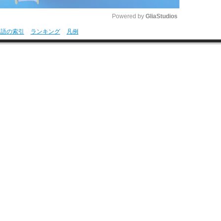
Powered by 
GliaStudios
用語の索引
ランキング
凡例
M
u
t
e