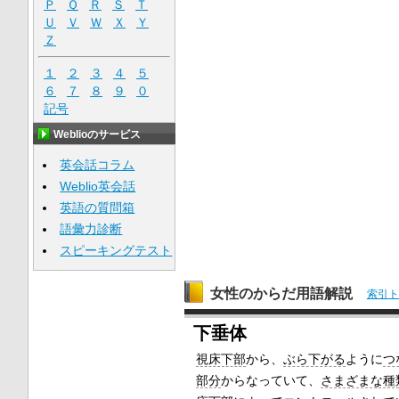
Ｐ
Ｑ
Ｒ
Ｓ
Ｔ
Ｕ
Ｖ
Ｗ
Ｘ
Ｙ
Ｚ
１
２
３
４
５
６
７
８
９
０
記号
Weblioのサービス
英会話コラム
Weblio英会話
英語の質問箱
語彙力診断
スピーキングテスト
女性のからだ用語解説
索引ト
下垂体
視床下部
から、
ぶら下がる
ように
つ
部分
からなっていて、
さまざまな種