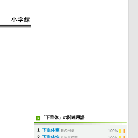
「下垂体」の関連用語
1
下垂体窩
骨の用語
|
|
|
|
|
100%
2
下垂体性
活用形辞書
|
|
|
|
|