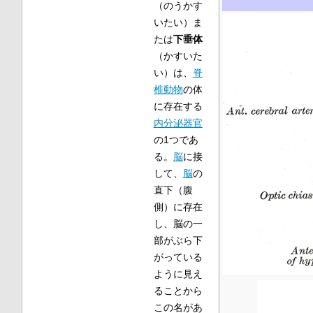
（のうかす
いたい）ま
たは
下垂体
（かすいた
い）は、
脊
椎動物
の体
に存在する
内分泌器官
の1つであ
る
。
脳
に接
して、
脳
の
直下（腹
側）に存在
し、脳の一
部がぶら下
がっている
ように見え
ることから
この名があ