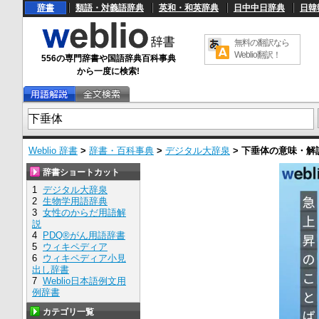
辞書
類語・対義語辞典
英和・和英辞典
日中中日辞典
日韓
無料の翻訳なら
Weblio翻訳！
556の専門辞書や国語辞典百科事典
から一度に検索!
Weblio 辞書
>
辞書・百科事典
>
デジタル大辞泉
>
下垂体
の意味・解
辞書ショートカット
1
デジタル大辞泉
2
生物学用語辞典
3
女性のからだ用語解
説
4
PDQ®がん用語辞書
5
ウィキペディア
6
ウィキペディア小見
出し辞書
7
Weblio日本語例文用
例辞書
カテゴリ一覧