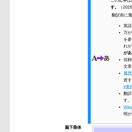
す。
（
202
翻訳前に重
英語
万が
を参
れが
があ
信頼
文章
履歴
述す
#要
翻訳
す。
Wi
明が
脳下垂体