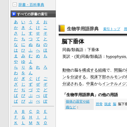
辞書・百科事典
＋
すべての辞書の索引
あ
い
う
え
お
か
き
く
け
こ
生物学用語辞典
索引トップ
さ
し
す
せ
そ
た
ち
つ
て
と
脳下垂体
な
に
ぬ
ね
の
同義/類義語：下垂体
は
ひ
ふ
へ
ほ
ま
み
む
め
も
英訳・(英)同義/類義語：
hypophysis
や
ゆ
よ
ら
り
る
れ
ろ
動物
の脳を
構成する
組織
で、
間脳
の
わ
を
ん
ン
を
分泌する
。
視床下部ホルモン
の
が
ぎ
ぐ
げ
ご
分泌される
。
中葉
から
インテルメジ
ざ
じ
ず
ぜ
ぞ
だ
ぢ
づ
で
ど
「生物学用語辞典」の他の用語
ば
び
ぶ
べ
ぼ
ぱ
ぴ
ぷ
ぺ
ぽ
個体の器官や組
脛骨
脱皮
脳
脳下
織など
：
Ａ
Ｂ
Ｃ
Ｄ
Ｅ
Ｆ
Ｇ
Ｈ
Ｉ
Ｊ
Ｋ
Ｌ
Ｍ
Ｎ
Ｏ