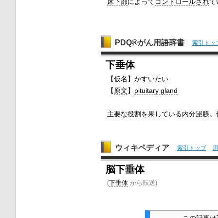
床下部
によって
コントロールされ
て
PDQ®がん用語辞書
索引トッ
下垂体
【仮名】
かすいたい
【
原文
】
pituitary gland
主要な
役割
を
果して
いる
内分泌腺
。
ウィキペディア
索引トップ
脳下垂体
(
下垂体
から転送)
この記事は