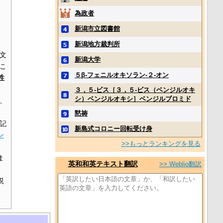
為政者
新潟市立図書館
新潟地方裁判所
文
新潟大学
こ
５β‐フェニルオキソラン‐２‐オン
性
３，５‐ビス［３，５‐ビス（ベンジルオキ
シ）ベンジルオキシ］ベンジルブロミド
、
黙祷
記
新島式コロニー回転受け身
ン
>>もっとランキングを見る
ま
英和和英テキスト翻訳
>> Weblio翻訳
説