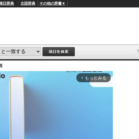
韓日辞典
古語辞典
その他の辞書▼
説
もっとみる
arrow_forward_ios