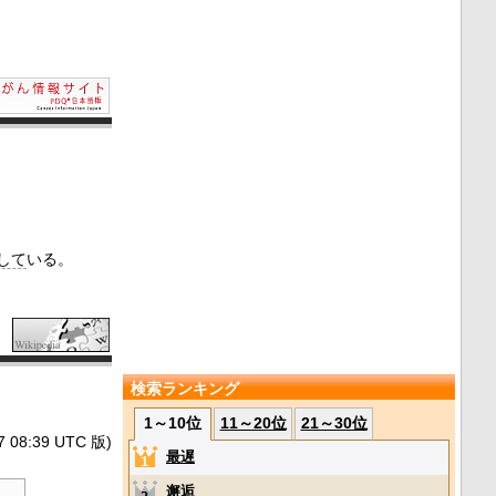
して
いる。
検索ランキング
1～10位
11～20位
21～30位
8:39 UTC 版)
最遅
邂逅