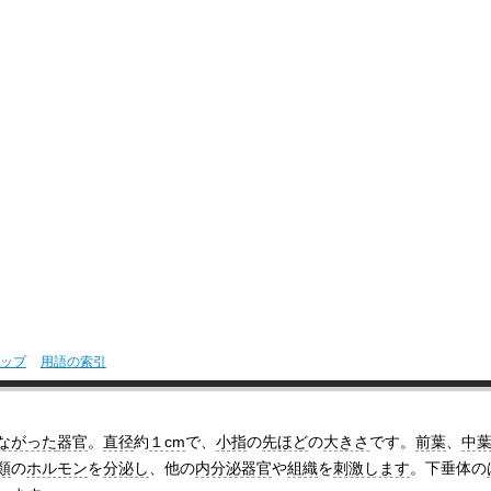
ップ
用語の索引
ながった
器官
。
直径
約
１cm
で、
小指
の
先ほど
の
大きさ
です。
前葉
、
中
類
の
ホルモン
を
分泌し
、他の
内分泌器官
や
組織
を
刺激します
。下垂体の