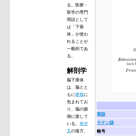
る。医療・
医学の専門
用語として
は「下垂
体」が使わ
れることが
一般的であ
る。
解剖学
脳下垂体
は、脳とと
もに
硬膜
に
包まれてお
り、脳の腹
英語
側に接して
ラテン語
いる。
視交
叉
の後方、
略号