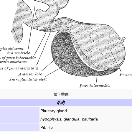
脳下垂体
名称
Pituitary gland
hypophysis, glandula, pituitaria
Pit, Hp