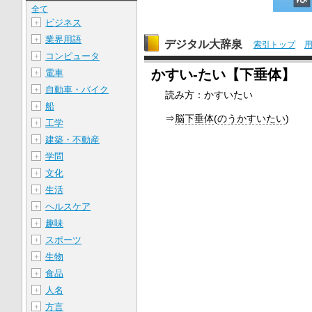
全て
ビジネス
＋
業界用語
＋
デジタル大辞泉
索引トップ
コンピュータ
＋
かすい‐たい【下垂体】
電車
＋
自動車・バイク
＋
読み方：かすいたい
船
＋
⇒
脳下垂体
(
のうかすいたい
)
工学
＋
建築・不動産
＋
学問
＋
文化
＋
生活
＋
ヘルスケア
＋
趣味
＋
スポーツ
＋
生物
＋
食品
＋
人名
＋
方言
＋