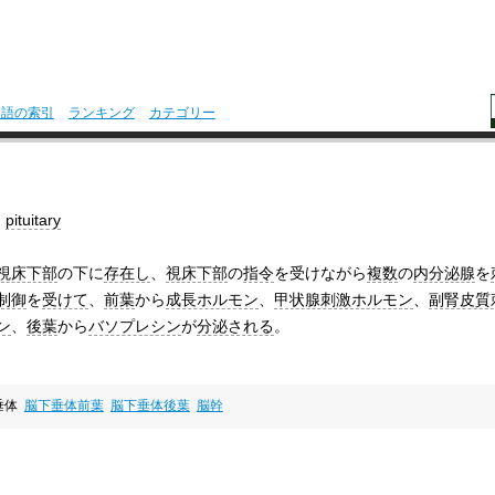
用語の索引
ランキング
カテゴリー
,
pituitary
視床下部
の下に
存在し
、
視床下部
の
指令
を受けながら
複数
の
内分泌腺
を
制御
を
受けて
、
前葉
から
成長ホルモン
、
甲状腺刺激ホルモン
、
副腎皮質
ン
、
後葉
から
バソプレシン
が
分泌される
。
垂体
脳下垂体前葉
脳下垂体後葉
脳幹