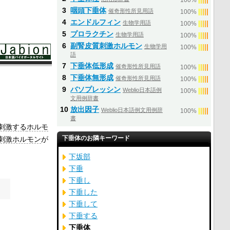
100%
3
咽頭下垂体
催奇形性所見用語
|
|
|
|
|
100%
4
エンドルフィン
生物学用語
|
|
|
|
|
100%
5
プロラクチン
生物学用語
|
|
|
|
|
100%
6
副腎皮質刺激ホルモン
生物学用
|
|
|
|
|
100%
語
7
下垂体低形成
催奇形性所見用語
|
|
|
|
|
100%
8
下垂体無形成
催奇形性所見用語
|
|
|
|
|
100%
9
バソプレッシン
Weblio日本語例
|
|
|
|
|
100%
文用例辞書
10
放出因子
Weblio日本語例文用例辞
|
|
|
|
|
100%
書
刺激する
ホルモ
下垂体のお隣キーワード
刺激ホルモン
が
下坂部
下垂
下垂し
下垂した
下垂して
下垂する
下垂体