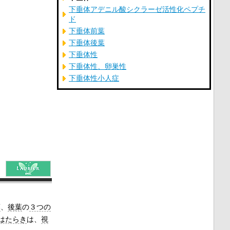
下垂体アデニル酸シクラーゼ活性化ペプチ
ド
下垂体前葉
下垂体後葉
下垂体性
下垂体性、卵巣性
下垂体性小人症
葉
、
後葉
の
３つの
はたらき
は、
視