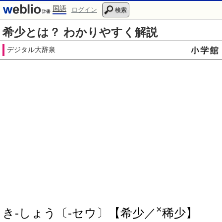
国語
ログイン
検索
希少とは？ わかりやすく解説
デジタル大辞泉
×
き‐しょう〔‐セウ〕【希少／
稀少】