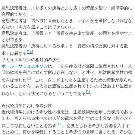
意思決定者は、より多くの所得とより多くの資産を望む（経済学的に
合理的である）。
意思決定者は、選択肢に直面したとき、いずれかを選択しなければな
らない（両方を選ぶことはできない）。
意思決定者は、「所得」と「所得を生み出す資産」の両方を増やすこ
とができる。
意思決定者の「所得に対する欲求」と「資産の構成要素に対する欲
[
14
]
求」は異なる
。
サミュエルソンの相対的希少性
ポール・サミュエルソン
は、「あらゆる財が無限に生産されたり、人
間の欲求を完全に満たす財は存在しない」と述べ、相対的希少性の概
[
1
]
念を提示した
。この「さまざまな財を生産するための資源が限られ
ていることから、ある財は豊富に生産されても別の財はあまり生産さ
[
1
]
れない」という状況になるということである
。
近代経済学における希少性
近代経済学における希少性の概念は、生産技術が進歩した状態であっ
ても、考えられるすべての人間の欲求を満たすのに十分な（何かが）
[
15
]
決して存在しないことを指す
。必要とされる希少な資源を入手す
るために、何かを犠牲にすることも希少性の意味に含まれる。希少な