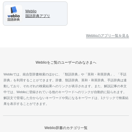
Weblio
国語辞典アプリ
Weblioのアプリ一覧を見る
Weblioをご覧のユーザーのみなさまへ
Weblioでは、統合型辞書検索のほかに、「類語辞典」や「英和・和英辞典」、「手話
辞典」を利用することができます。辞書、類語辞典、英和・和英辞典、手話辞典は連
動しており、それぞれの検索結果へのリンクが表示されます。また、解説記事の本文
中では、Weblioに登録されている他のキーワードへのリンクが自動的に貼られます。
解説文で登場した分からないキーワードや気になるキーワードは、1クリックで検索結
果を表示することができます。
Weblio辞書のカテゴリ一覧