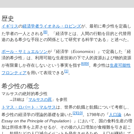
歴史
イギリス
の
経済学者
ライオネル・ロビンズ
が、最初に希少性を定義し
[
8
]
た学者の一人とされる
。「経済学とは、人間の行動を目的と代替用
途のある希少な手段との関係として研究する科学である」と述べた。
ポール・サミュエルソン
が『経済学（
Economics
）』で定義した「経
済的希少性」は、利用可能な生産技術の下で人的資源および物的資源
[
6
]
[
9
]
が有限量しか存在しないという事実を指す
。希少性は
生産可能性
[
1
]
フロンティア
を用いて表現できる
。
希少性の概念
マルサスの絶対的希少性
→詳細は「
マルサスの罠
」を参照
トマス・ロバート・マルサス
は、世界の飢餓と飢餓について考察し、
[
2
]
[
10
]
希少性の経済学の理論的基礎を築いた
。1798年の『
人口論
（
An
Essay on the Principle of Population
）』において、国の食料生産の増
加は所得水準を上昇させるが、その後の人口増加が食糧難を引き起こ
し、飢饉などの人口減少イベントを発生させるため、人口が継続して