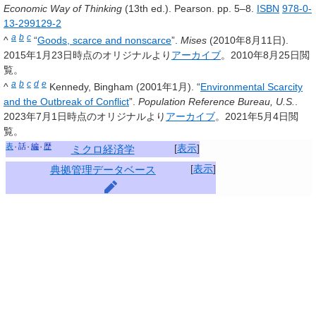
Economic Way of Thinking
(13th ed.). Pearson. pp. 5–8.
ISBN
978-0-
13-299129-2
a
b
c
^
“
Goods, scarce and nonscarce
”.
Mises
(2010年8月11日).
2015年1月23日時点のオリジナルより
アーカイブ
。2010年8月25日閲
覧。
a
b
c
d
e
^
Kennedy, Bingham (2001年1月). “
Environmental Scarcity
and the Outbreak of Conflict
”.
Population Reference Bureau, U.S.
.
2023年7月1日時点のオリジナルより
アーカイブ
。2021年5月4日閲
覧。
表
話
編
歴
[
表示
]
ミクロ経済学
[
表示
]
典拠管理データベース