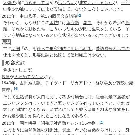
大体の
油に
つきましては
その
話し合い
が
成立
いたしました
が、
一部
の
希少
の油についてはまだ
妥結し
ていない
ところも
ございます
。
[3]
2010年
、
中山恭子
、
第174回国会
参議院
それから、もう既にこの
地域
には
魚介類
、
昆虫
、それから
希少
の
鳥
類
、それから
動物たち
、こういったものが既に
生息
をしている、
そ
ういう
地域
になっている
という
状況
が
出て
いるわけでございまして
用法
主に
助詞
「の」を
伴って
形容詞的に
用いられる
。
造語成分
としての
使用
を除くと、
形容動詞
と
比較して
使用頻度
は
少な
い。
形容動詞
希
少
(
きしょう
)
数量
が
きわめて
少ない
さま。
1949年
、
吉田秀夫
訳、デイヴィド・リカアドウ「
経済学
及び
課税
の諸
[4]
原理
」
そして生活
資料
が
人口
に
比して
稀少
な
場合
には、
社会
の
最下層
者が
二
シリング
を
有って
いようと五
シリング
を
有って
いようと、それは
大した
問題
でなくなる。
いずれにしても
彼らは最も
粗末な
食物
をし
かも
最少
量しか
得られ
ぬことになる
であろう
。
[5]
2010年
、
岡本耕平
「
開発
反対運動
と
シンボル
生物
」
このように
自然保護
の
対象
は、貴重・
希少な
自然から
はじまり、
身