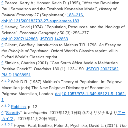
^
Pearce, Kerry A.; Hoover, Kevin D. (1995), “After the Revolution:
Paul Samuelson and the Textbook Keynesian Model”,
History of
Political Economy
27 (Supplement)
:
183–216
,
doi
:
10.1215/00182702-27-supplement-183
^
Harvey, David (1974). “Population, Resources, and the Ideology of
Science”.
Economic Geography
50
(3): 256–277.
doi
:
10.2307/142863
.
JSTOR
142863
.
^
Gilbert, Geoffrey. Introduction to Malthus T.R. 1798.
An Essay on
the Principle of Population
. Oxford World's Classics reprint. viii in
Oxford World's Classics reprint.
^
Simkins, Charles (2001). “Can South Africa Avoid a Malthusian
Positive Check?”.
Daedalus
130
(1): 123–150.
JSTOR
20027682
.
PMID
19068951
.
a
b
^
Weir D.R. (1987) Malthus's Theory of Population. In: Palgrave
Macmillan (eds) The New Palgrave Dictionary of Economics.
Palgrave Macmillan, London.
doi
:
10.1057/978-1-349-95121-5_1062-
1
a
b
^
Robbins
, p. 12
^
“
Scarcity
”.
Investopedia
. 2017年12月1日時点のオリジナルより
アー
カイブ
。2017年11月20日閲覧。
a
b
c
^
Heyne, Paul; Boettke, Peter J.; Prychitko, David L. (2014).
The