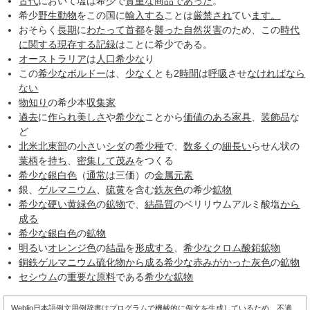
古代
において塩は希少で
貴重な
商品
であった
。
希少
野生動物
をこの国に
輸入する
ことは
厳禁され
てい
ます。
おそらく
長期
に
わたって
首都
を
襲った
自然災害
のため、この
時代
に関する
現存する記録
はことに希少である。
オーストラリア
は
人口
希少な
り
この
希少な
ボルドー
は、
少なく
とも2
時間
は
呼吸
させ
なければ
なら
ない
物知り
の希少本
収集家
過去
に
作られ
美しさ
や
希少な
ことから
価値のある
家具
、
装飾品
な
ど
北米
北東部
の
小さ
い
シダ
の
希少種
で、
数多く
の
細長い
らせん状の
葉柄
を
持ち
、
密集して
茂み
をつくる
希少な
銀白色
（
通常
は三価）の
金属元素
銀、
ゲルマニウム
、
硫黄
を含む
鉄
灰色
の希少
鉱物
希少な
硬い
黄緑色
の
鉱物
で、
結晶質
のベリリウムアルミ酸塩
から
成る
希少な
銀白色
の
鉱物
明る
い
オレンジ色
の
結晶
を
形成する
、
希少な
クロム酸鉛
鉱物
銅
鉄
ゲルマニウム
硫化物
から成る
希少な
赤みがかった
灰色
の
鉱物
セシウム
の
重要な
原料
である
希少な
鉱物
Weblio日本語例文用例辞書はプログラムで機械的に例文を生成しているため、不適