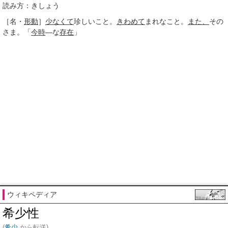
読み方：きしょう
［名・
形動
］
少なくて
珍しいこと。
きわめて
まれなこと。
また、
その
さま。「
今時
―な
存在
」
ウィキペディア
希少性
(
希少
から転送)