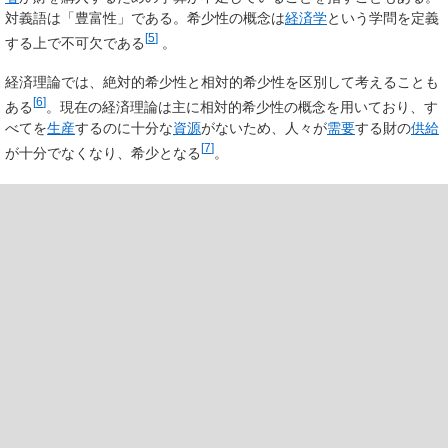
対義語は「豊富性」である。希少性の概念は
経済学
という学問を定義
[
5
]
する上で不可欠である
。
経済理論では、絶対的希少性と相対的希少性を区別して考えることも
[
6
]
ある
。現在の経済理論は主に相対的希少性の概念を用いており、す
べてを
生産
するのに十分な
資源
がないため、人々が
需要
する財の
供給
[
7
]
が十分でなくなり、希少となる
。