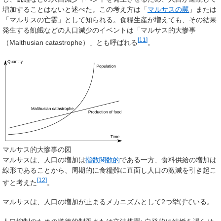
増加することはないと述べた。この考え方は「
マルサスの罠
」または
「マルサスの亡霊」として知られる。食糧生産が増えても、その結果
発生する飢餓などの人口減少のイベントは「マルサス的大惨事
[
11
]
（Malthusian catastrophe）」とも呼ばれる
。
マルサス的大惨事の図
マルサスは、人口の増加は
指数関数的
である一方、食料供給の増加は
線形であることから、周期的に食糧難に直面し人口の激減を引き起こ
[
12
]
すと考えた
。
マルサスは、人口の増加が止まるメカニズムとして2つ挙げている。