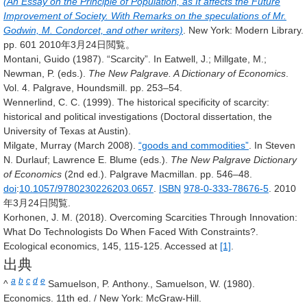
(An Essay on the Principle of Population, as It affects the Future
Improvement of Society. With Remarks on the speculations of Mr.
Godwin, M. Condorcet, and other writers)
. New York: Modern Library.
pp. 601
2010年3月24日閲覧。
Montani, Guido (1987). “Scarcity”. In Eatwell, J.; Millgate, M.;
Newman, P. (eds.).
The New Palgrave. A Dictionary of Economics
.
Vol. 4. Palgrave, Houndsmill. pp.
253–
54.
Wennerlind, C. C. (1999). The historical specificity of scarcity:
historical and political investigations (Doctoral dissertation, the
University of Texas at Austin).
Milgate, Murray (March 2008).
“goods and commodities”
. In Steven
N. Durlauf; Lawrence E. Blume (eds.).
The New Palgrave Dictionary
of Economics
(2nd ed.). Palgrave Macmillan. pp.
546–
48.
doi
:
10.1057/9780230226203.0657
.
ISBN
978-0-333-78676-5
. 2010
年3月24日閲覧
.
Korhonen, J. M. (2018). Overcoming Scarcities Through Innovation:
What Do Technologists Do When Faced With Constraints?.
Ecological economics, 145, 115-125. Accessed at
[1]
.
出典
a
b
c
d
e
^
Samuelson, P. Anthony., Samuelson, W. (1980).
Economics. 11th ed. / New York: McGraw-Hill.