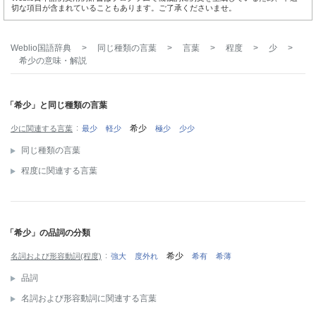
切な項目が含まれていることもあります。ご了承くださいませ。
Weblio国語辞典
>
同じ種類の言葉
>
言葉
>
程度
>
少
>
希少
の意味・解説
「希少」と同じ種類の言葉
希少
少に関連する言葉
最少
軽少
極少
少少
同じ種類の言葉
程度に関連する言葉
「希少」の品詞の分類
希少
名詞および形容動詞(程度)
強大
度外れ
希有
希薄
品詞
名詞および形容動詞に関連する言葉