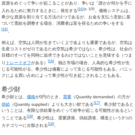
資源をめぐって争いが起こることがあり、争いは「誰かが何かを手に
[
16
]
:p. 105
入れるために努力するときに」発生する
。価格システムは、
希少な資源を割り当てる方法の1つであるが、お金を支払う意欲に基
づいて需給を調整する場合、消費者は富を得るための争いをする
[
16
]
。
例えば、空気は人間が生きていく上で金よりも重要であるが、空気は
生産コストがゼロであるため空気は希少ではない。希少性は、社会の
目標のすべてを同時に追求できるわけではないことを意味する（つま
[
16
]
り
トレードオフ
がある）
。独占市場の場合、人為的な希少性が生
じる可能性がる。希少性は備蓄によって生じる可能性もある。パニッ
クによる買い占めによって希少性が引き起こされることもある。
希少財
希少財とは、
価格
が0円のとき、
需要
（Quantity demanded）の方が
[
17
]
供給
（Quantity supplied）よりも大きい財である
。希少財であると
いうことは、有限な供給量をめぐって紛争が起こる可能性があるとい
[
18
]
うことである
。希少性は、需要誘発、供給誘発、構造という3つの
[
18
]
カテゴリーに分類される
。