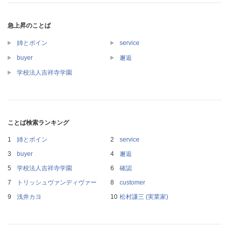
急上昇のことば
姉とボイン
service
buyer
邂逅
学校法人吉祥寺学園
ことば検索ランキング
姉とボイン
service
buyer
邂逅
学校法人吉祥寺学園
確認
トリッシュヴァンディヴァー
customer
浅井カヨ
松村謙三 (実業家)