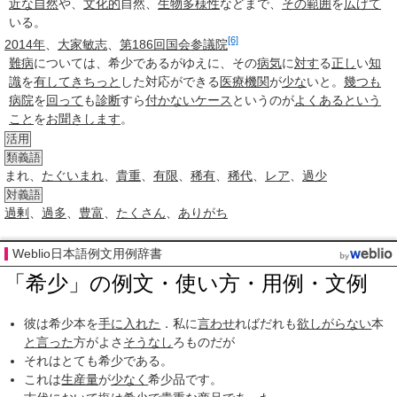
近な自然
や、
文化的
自然、
生物多様性
などまで、
その範囲
を
広げて
いる。
[6]
2014年
、
大家敏志
、
第186回国会
参議院
難病
については、
希少で
あるがゆえに、その
病気
に
対す
る
正し
い
知
識
を
有して
きちっと
した対応ができる
医療機関
が
少な
いと。
幾つも
病院
を
回って
も
診断
すら
付かない
ケース
というのが
よくある
という
こと
を
お聞きします
。
活用
類義語
まれ、
たぐいまれ
、
貴重
、
有限
、
稀有
、
稀代
、
レア
、
過少
対義語
過剰
、
過多
、
豊富
、
たくさん
、
ありがち
Weblio日本語例文用例辞書
「希少」の例文・使い方・用例・文例
彼は希少本を
手に入れた
．私に
言わせ
ればだれも
欲しがらない
本
と言った
方がよさ
そうなし
ろものだが
それはとても希少である。
これは
生産量
が
少なく
希少品です。