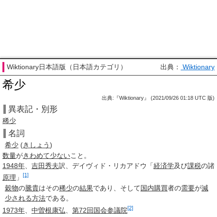
Wiktionary日本語版（日本語カテゴリ）
出典：
Wiktionary
希少
出典:『Wiktionary』 (2021/09/26 01:18 UTC 版)
異表記・別形
稀少
名詞
希
少
(
きしょう
)
数量
が
きわめて
少ない
こと。
1948年
、
吉田秀夫
訳、デイヴィド・リカアドウ「
経済学
及び
課税
の諸
[1]
原理
」
穀物
の
騰貴
はその
稀少
の
結果
であり、そして
国内
購買
者の
需要
が
減
少される
方法
である。
[2]
1973年
、
中曽根康弘
、
第72回
国会
参議院