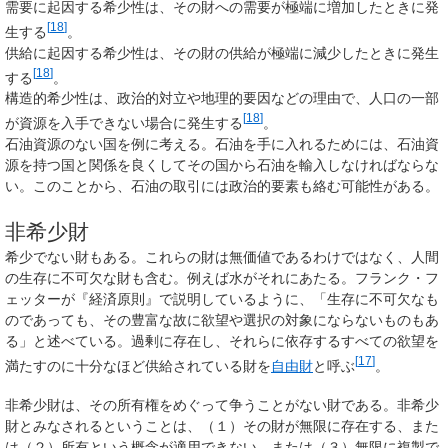
需要に起因する希少性は、その財への需要が極端に増加したときに発
[
18
]
生する
。
供給に起因する希少性は、その財の供給が極端に減少したときに発生
[
18
]
する
。
構造的希少性は、政治的対立や地理的要因などの理由で、人口の一部
[
18
]
が資源を入手できない場合に発生する
。
石油資源のない国を例に考える。石油を手に入れるためには、石油資
源を持つ国と関係を良くしてその国から石油を輸入しなければならな
い。このことから、石油の取引には政治的要素も絡む可能性がある。
非希少財
希少でない財もある。これらの財は無価値であるわけではなく、人間
の生存に不可欠な財も含む。例えば水がそれにあたる。フランク・フ
ェッターが『経済原則』で説明しているように、「生存に不可欠なも
のであっても、その豊富な故に欲望や選択の対象にならないものもあ
る」と述べている。過剰に存在し、それらに依存するすべての欲望を
[
17
]
満たすのに十分なほど供給されている財を
自由財
と呼ぶ
。
非希少財は、その所有権をめぐって争うことがない財である。非希少
財とみなされるということは、（１）その財が無限に存在する、また
は（２）所有という概念が適用できない、または（３）無限に複製で