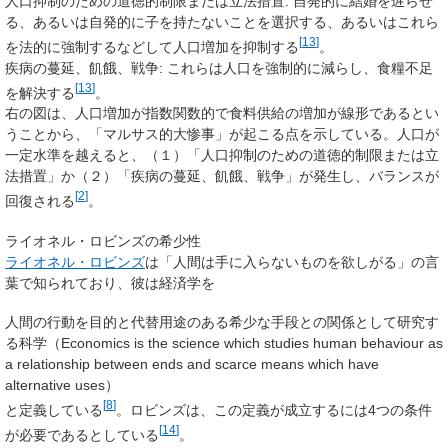
人口抑制のための道徳的制限または立法措置: 自発的に結婚を遅らせ
る、あるいは自発的に子を持たないことを選択する、あるいはこれら
[
13
]
を法的に強制するなどして人口増加を抑制する
。
疾病の蔓延、飢餓、戦争: これらは人口を強制的に減らし、食糧不足
[
13
]
を解決する
。
右の図は、人口増加が指数関数的で食料供給の増加が線形であるとい
うことから、「マルサス的大惨事」が起こる点を示している。人口が
一定水準を越えると、（１）「人口抑制のための道徳的制限または立
法措置」か（２）「疾病の蔓延、飢餓、戦争」が発生し、バランスが
[
2
]
回復される
。
ライオネル・ロビンズの希少性
ライオネル・ロビンズ
は「人間は手に入らないものを欲しがる」の言
葉で知られており、彼は経済学を
人間の行動を目的と代替用途のある希少な手段との関係として研究す
る科学（Economics is the science which studies human behaviour as
a relationship between ends and scarce means which have
alternative uses）
[
8
]
と定義している
。ロビンズは、この定義が成立するには4つの条件
[
14
]
が必要であるとしている
。