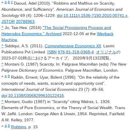
a
b
c
^
Daoud, Adel (2010). “Robbins and Malthus on Scarcity,
Abundance, and Sufficiency”.
American Journal of Economics and
Sociology
69
(4): 1206–1229.
doi
:
10.1111/j.1536-7150.2010.00741.x
.
JSTOR
20788963
.
^
Jo, Tae-Hee. (2016)
"The Social Provisioning Process and
Heterodox Economics."
Archived
2022-12-05 at the
Wayback
Machine
.
^
Siddiqui, A.S. (2011).
Comprehensive Economics XII
. Laxmi
Publications Pvt Limited.
ISBN
978-81-318-0368-4
.
オリジナル
の
2023-07-01時点におけるアーカイブ。
2020年9月13日閲覧。
^
Montani G. (1987) Scarcity. In: Palgrave Macmillan (eds)
The New
Palgrave Dictionary of Economics
. Palgrave Macmillan, London.
a
b
^
Raiklin, Ernest; Uyar, Bülent (1996). “On the relativity of the
concepts of needs, wants, scarcity and opportunity cost”.
International Journal of Social Economics
23
(7): 49–56.
doi
:
10.1108/03068299610122416
.
^
Montani, Gudio (1987) in "Scarcity" citing Walras, L. 1926.
Elements of Pure Economics, or the Theory of Social Wealth. Trans.
W. Jaffé. London: George Allen & Unwin, 1954. Reprinted, Fairfield:
A.M. Kelley, 1977.
a
b
^
Robbins
, p. 15