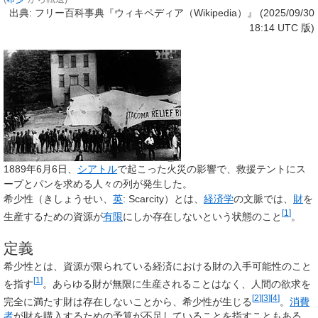
出典: フリー百科事典『ウィキペディア（Wikipedia）』 (2025/09/30
18:14 UTC 版)
1889年6月6日、
シアトル
で起こった火災の影響で、救援テントにス
ープとパンを求める人々の列が発生した。
希少性
（きしょうせい、
英
:
Scarcity
）とは、
経済学
の文脈では、
財
を
[
1
]
生産するための資源が
有限
にしか存在しないという状態のこと
。
定義
希少性とは、資源が限られている経済における財の入手可能性のこと
[
1
]
を指す
。あらゆる財が無限に生産されることはなく、人間の欲求を
[
2
]
[
3
]
[
4
]
完全に満たす財は存在しないことから、希少性が生じる
。
消費
者
が財を購入するための予算が不足していることを指すこともある。