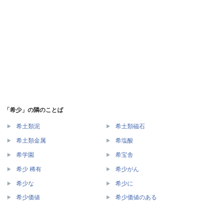
「希少」の隣のことば
希土類泥
希土類磁石
希土類金属
希塩酸
希学園
希宝舎
希少 稀有
希少がん
希少な
希少に
希少価値
希少価値のある