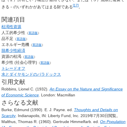
[
17
]
きる－のいずれかがあてはまる財である
。
関連項目
枯渇性資源
人工的希少性
（
英語版
）
品不足
（
英語版
）
エネルギー危機
（
英語版
）
脱希少性経済
資源の枯渇
（
英語版
）
希少性 (社会心理学)
（
英語版
）
トレードオフ
水とダイヤモンドのパラドックス
引用文献
Robbins, Lionel C. (1932).
An Essay on the Nature and Significance
of Economic Science
. London: Macmillan
さらなる文献
Burke, Edmund (1990). E. J. Payne. ed.
Thoughts and Details on
Scarcity
. Indianapolis, IN: Liberty Fund, Inc.
2019年7月30日閲覧。
Malthus, Thomas R. (1960). Gertrude Himmelfarb. ed.
On Population