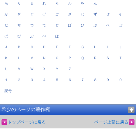
ら
り
る
れ
ろ
わ
を
ん
が
ぎ
ぐ
げ
ご
ざ
じ
ず
ぜ
ぞ
だ
ぢ
づ
で
ど
ば
び
ぶ
べ
ぼ
ぱ
ぴ
ぷ
ぺ
ぽ
Ａ
Ｂ
Ｃ
Ｄ
Ｅ
Ｆ
Ｇ
Ｈ
Ｉ
Ｊ
Ｋ
Ｌ
Ｍ
Ｎ
Ｏ
Ｐ
Ｑ
Ｒ
Ｓ
Ｔ
Ｕ
Ｖ
Ｗ
Ｘ
Ｙ
Ｚ
１
２
３
４
５
６
７
８
９
０
記号
希少のページの著作権
トップページに戻る
ページ上部に戻る