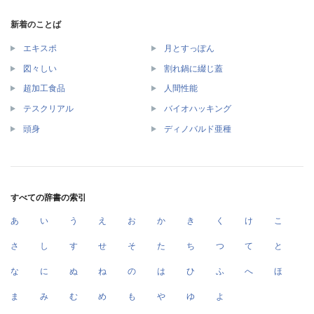
新着のことば
エキスポ
月とすっぽん
図々しい
割れ鍋に綴じ蓋
超加工食品
人間性能
テスクリアル
バイオハッキング
頭身
ディノバルド亜種
すべての辞書の索引
あ
い
う
え
お
か
き
く
け
こ
さ
し
す
せ
そ
た
ち
つ
て
と
な
に
ぬ
ね
の
は
ひ
ふ
へ
ほ
ま
み
む
め
も
や
ゆ
よ