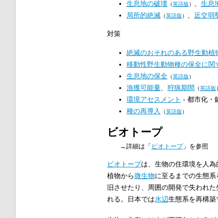
生息地の破壊
、
生息
（
英語版
）
局所的絶滅
、
近交弱
（
英語版
）
対策
絶滅のおそれのある野生動植
移動性野生動物種の保全に関
生息地の保全
（
英語版
）
漁獲可能量
、
狩猟期間
（
英語版
環境アセスメント
- 都市化
種の再導入
（
英語版
）
ビオトープ
→詳細は「
ビオトープ
」を参照
ビオトープ
は、生物の住環境を人為
植物から
微生物
に至るまでの生態系
旧させたり、周囲の開発で失われた
れる。日本では
水辺
生態系を再構築