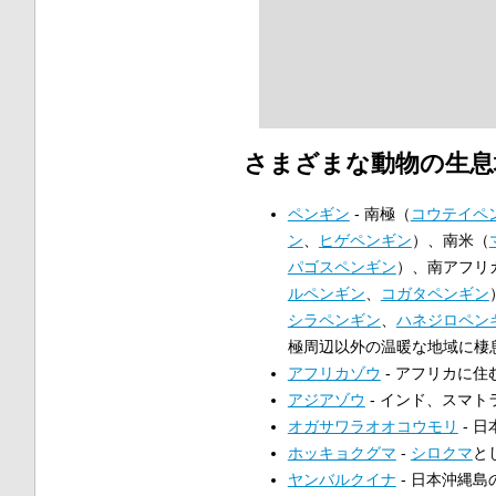
さまざまな動物の生息
ペンギン
- 南極（
コウテイペ
ン
、
ヒゲペンギン
）、南米（
パゴスペンギン
）、南アフリ
ルペンギン
、
コガタペンギン
シラペンギン
、
ハネジロペン
極周辺以外の温暖な地域に棲
アフリカゾウ
- アフリカに
アジアゾウ
- インド、スマト
オガサワラオオコウモリ
- 
ホッキョクグマ
-
シロクマ
と
ヤンバルクイナ
- 日本沖縄