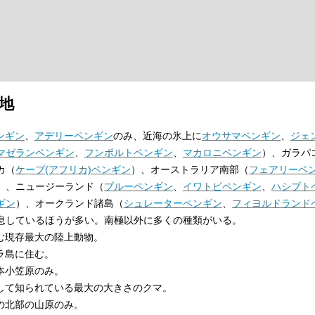
地
ンギン
、
アデリーペンギン
のみ、近海の氷上に
オウサマペンギン
、
ジェ
マゼランペンギン
、
フンボルトペンギン
、
マカロニペンギン
）、ガラパ
カ（
ケープ(アフリカ)ペンギン
）、オーストラリア南部（
フェアリーペ
）、ニュージーランド（
ブルーペンギン
、
イワトビペンギン
、
ハシブト
ギン
）、オークランド諸島（
シュレーターペンギン
、
フィヨルドランド
息しているほうが多い。南極以外に多くの種類がいる。
住む現存最大の陸上動物。
ラ島に住む。
日本小笠原のみ。
して知られている最大の大きさのクマ。
島の北部の山原のみ。