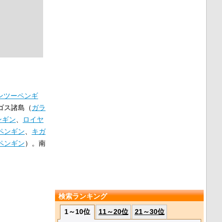
ンツーペンギ
ゴス諸島（
ガラ
ンギン
、
ロイヤ
ペンギン
、
キガ
ペンギン
）。南
検索ランキング
1～10位
11～20位
21～30位