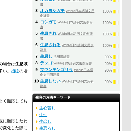
100%
書
3
オカヨシガモ
Weblio日本語例文用
|
|
|
|
|
100%
例辞書
4
ヨシガモ
Weblio日本語例文用例辞
|
|
|
|
|
100%
書
5
生息され
Weblio日本語例文用例辞
|
|
|
|
|
100%
書
6
生息される
Weblio日本語例文用例
|
|
|
|
|
100%
辞書
7
生息し
活用形辞書
|
|
|
|
|
90%
8
テンゴ
の場合は
生息域
Weblio日本語例文用例辞書
|
|
|
|
|
90%
9
マウンテンゴリラ
Weblio日本語
|
|
|
|
|
多い。
植物
の場
90%
例文用例辞書
10
生息しない
Weblio日本語例文用例
|
|
|
|
|
90%
辞書
生息のお隣キーワード
よく順応してお
生心苦し
生性
境に順応したわ
生恋し
で変化した際に
生恐ろし