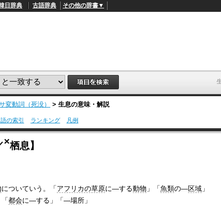
韓日辞典
古語辞典
その他の辞書▼
サ変動詞（死没）
>
生息
の意味・解説
用語の索引
ランキング
凡例
L
/
o
×
／
栖息】
a
d
e
d
:
4
1
物
についていう。「
アフリカの草原
に―する
動物
」「
魚類
の―
区域
」
.
。「
都会
に―する」「―場所」
2
1
%