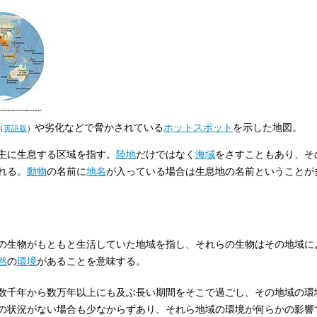
や劣化などで脅かされている
ホットスポット
を示した地図。
（
英語版
）
主に生息する区域を指す。
陸地
だけではなく
海域
をさすこともあり、そ
れる。
動物
の名前に
地名
が入っている場合は生息地の名前ということが
の生物がもともと生活していた地域を指し、それらの生物はその地域に
然
の
環境
があることを意味する。
数千年から数万年以上にも及ぶ長い期間をそこで過ごし、その地域の環
の状況がない場合も少なからずあり、それら地域の環境が何らかの影響