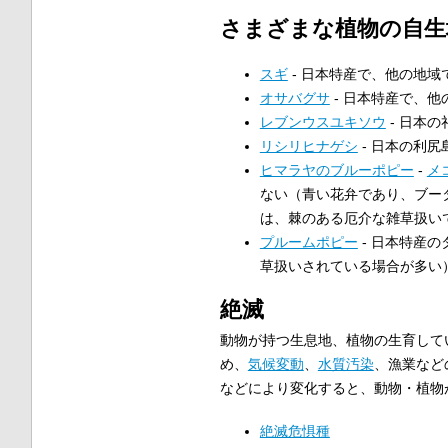
さまざまな植物の自生
スギ
- 日本特産で、他の地域
オサバグサ
- 日本特産で、
レブンウスユキソウ
- 日本
リシリヒナゲシ
- 日本の利
ヒマラヤのブルーポピー
-
メ
ない（青い花弁であり、ブー
は、棘のある厄介な雑草扱い
プルームポピー
- 日本特産
草扱いされている場合が多い
絶滅
動物が持つ生息地、植物の生育して
め、
気候変動
、
水質汚染
、漁業など
などにより変化すると、動物・植物
絶滅危惧種