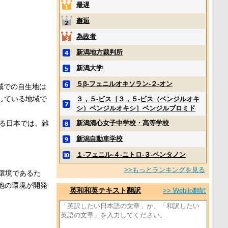
最遅
邂逅
為政者
新潟地方裁判所
新潟大学
５β‐フェニルオキソラン‐２‐オン
域での自生地は
している地域で
３，５‐ビス［３，５‐ビス（ベンジルオキ
シ）ベンジルオキシ］ベンジルブロミド
ある日本では、雑
新潟清心女子中学校・高等学校
。
新潟自動車学校
１‐フェニル‐４‐ニトロ‐３‐ペンタノン
>>もっとランキングを見る
環境であるた
地の環境が開発
英和和英テキスト翻訳
>> Weblio翻訳