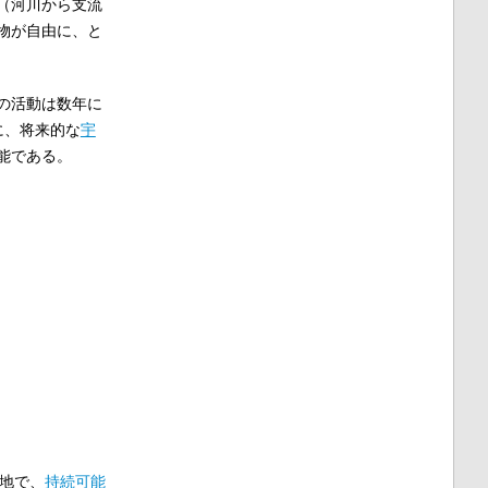
（河川から支流
物が自由に、と
の活動は数年に
に、将来的な
宇
能である。
息地で、
持続可能