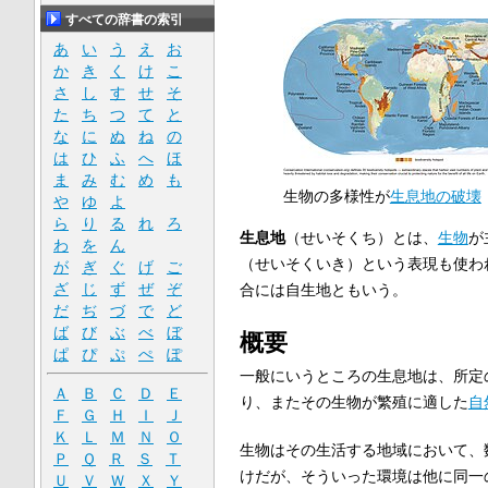
すべての辞書の索引
あ
い
う
え
お
か
き
く
け
こ
さ
し
す
せ
そ
た
ち
つ
て
と
な
に
ぬ
ね
の
は
ひ
ふ
へ
ほ
ま
み
む
め
も
生物の多様性が
生息地の破壊
や
ゆ
よ
ら
り
る
れ
ろ
生息地
（せいそくち）とは、
生物
が
わ
を
ん
（せいそくいき）という表現も使わ
が
ぎ
ぐ
げ
ご
ざ
じ
ず
ぜ
ぞ
合には自生地ともいう。
だ
ぢ
づ
で
ど
ば
び
ぶ
べ
ぼ
概要
ぱ
ぴ
ぷ
ぺ
ぽ
一般にいうところの生息地は、所定
Ａ
Ｂ
Ｃ
Ｄ
Ｅ
り、またその生物が繁殖に適した
自
Ｆ
Ｇ
Ｈ
Ｉ
Ｊ
Ｋ
Ｌ
Ｍ
Ｎ
Ｏ
生物はその生活する地域において、
Ｐ
Ｑ
Ｒ
Ｓ
Ｔ
けだが、そういった環境は他に同一
Ｕ
Ｖ
Ｗ
Ｘ
Ｙ