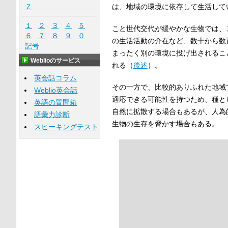
は、地域の環境に依存して生活して
Ｚ
１
２
３
４
５
こと世代交代が緩やかな生物では、
６
７
８
９
０
の生活活動の介在など、数十から数
記号
まったく別の環境に投げ出されるこ
Weblioのサービス
れる（
後述
）。
英会話コラム
その一方で、比較的ありふれた地域
Weblio英会話
適応できる可能性を持つため、種と
英語の質問箱
自然に拡散する場合もあるが、人為
語彙力診断
生物の生存を脅かす場合もある。
スピーキングテスト