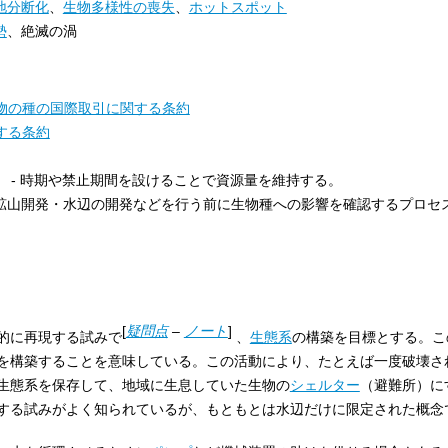
地分断化
、
生物多様性の喪失
、
ホットスポット
勢
、絶滅の渦
物の種の国際取引に関する条約
する条約
- 時期や禁止期間を設けることで資源量を維持する。
）
・鉱山開発・水辺の開発などを行う前に生物種への影響を確認するプロセ
[
疑問点
–
ノート
]
的に再現する試みで
、
生態系
の構築を目標とする。こ
を構築することを意味している。この活動により、たとえば一度破壊さ
生態系を保存して、地域に生息していた生物の
シェルター
（避難所）に
する試みがよく知られているが、もともとは水辺だけに限定された概念