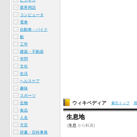
ビジネス
＋
業界用語
＋
コンピュータ
＋
電車
＋
自動車・バイク
＋
船
＋
工学
＋
建築・不動産
＋
学問
＋
文化
＋
生活
＋
ヘルスケア
＋
趣味
＋
スポーツ
＋
ウィキペディア
生物
＋
索引トップ
食品
＋
生息地
人名
＋
方言
(
生息
から転送)
＋
辞書・百科事典
＋