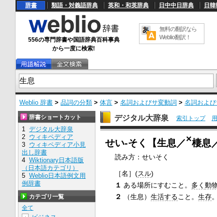
辞書
類語・対義語辞典
英和・和英辞典
日中中日辞典
日韓
無料の翻訳なら
Weblio翻訳！
556の専門辞書や国語辞典百科事典
から一度に検索!
Weblio 辞書
>
品詞の分類
>
体言
>
名詞およびサ変動詞
>
名詞および
辞書ショートカット
デジタル大辞泉
索引トップ
1
デジタル大辞泉
U
2
ウィキペディア
×
n
せい‐そく【生息／
棲息
3
ウィキペディア小見
m
出し辞書
u
読み方：せいそく
4
Wiktionary日本語版
t
e
（日本語カテゴリ）
［名］
(
スル
)
5
Weblio日本語例文用
例辞書
１
ある場所にすむこと。
多く
動
２
（生息）
生活する
こと。
生存
カテゴリ一覧
全て