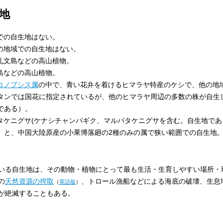
地
での自生地はない。
他の地域での自生地はない。
の礼文島などの高山植物。
尻島などの高山植物。
コノプシス属
の中で、青い花弁を着けるヒマラヤ特産のケシで、他の地
タンでは国花に指定されているが、他のヒマラヤ周辺の多数の株が自生
である）。
のタケニグサ(ケナシチャンパギク、マルバタケニグサを含む。自生地で
）と、中国大陸原産の小果博落廻の2種のみの属で狭い範囲での自生地
いる自生地は、その動物・植物にとって最も生活・生育しやすい場所・
の
天然資源の搾取
、トロール漁船などによる海底の破壊、生息
（
英語版
）
が絶滅することもある。