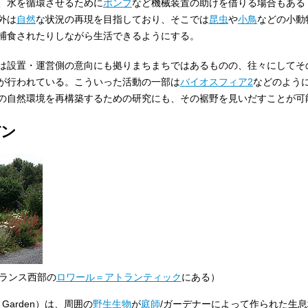
、水を循環させるために
ポンプ
など機械装置の助けを借りる場合もある
外は
自然
な状況の再現を目指しており、そこでは
昆虫
や
小鳥
などの小動
捕食されたりしながら生活できるようにする。
は設置・運営側の意向にも拠りまちまちではあるものの、往々にしてそ
が行われている。こういった活動の一部は
バイオスフィア2
などのよう
の自然環境を再構築するための研究にも、その裾野を見いだすことが可
デン
フランス西部の
ロワール＝アトランティック
にある）
 Garden）は、周囲の
野生生物
が
庭師
/ガーデナーによって作られた生