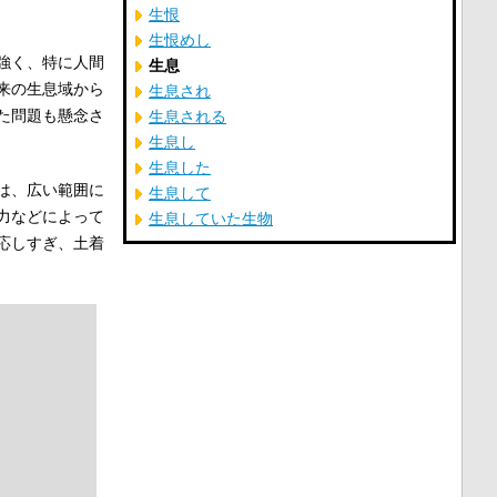
生恨
生恨めし
強く、特に人間
生息
来の生息域から
生息され
た問題も懸念さ
生息される
生息し
生息した
は、広い範囲に
生息して
力などによって
生息していた生物
応しすぎ、土着