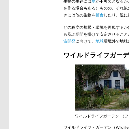
生物の生存には
水
が不可欠となるが
を作る場合もある）ものの、それ以
きには他の生物を
捕食
したり、逆に
どの程度の規模・環境を再現するか
も及ぶ期間を掛けて安定させること
宙開発
に向けて、
地球
環境外で地球
ワイルドライフガー
ワイルドライフガーデン （
ワイルドライフ・ガーデン（Wildlife