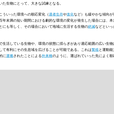
いた生物にとって、大きな試練となる。
こういった環境への順応変化（
適者生存
や
進化
など）も緩やかな傾向が
百年未満の短い期間における劇的な環境の変化が発生した場合には、本
とにも等しく、その場合において地域に生活する生物の
絶滅
などといっ
で生活している生物や、環境の状態に揺らぎがあり適応範囲の広い生物
して有利にその生息域を広げることが可能である。これは
繁殖
と運動能
的に
運搬
されたことによる
外来種
のように、運ばれていった先によく順