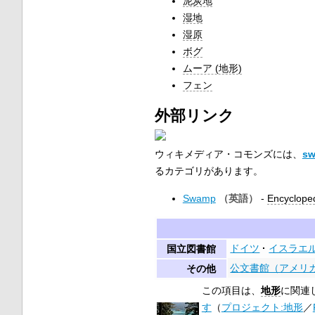
泥炭地
湿地
湿原
ボグ
ムーア (地形)
フェン
外部リンク
ウィキメディア・コモンズには、
s
るカテゴリがあります。
Swamp
-
Encycloped
（英語）
ドイツ
イスラエ
国立図書館
公文書館（アメリ
その他
この項目は、
地形
に関連
す
（
プロジェクト:地形
／