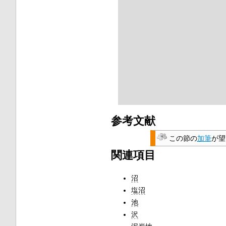
参考文献
この節の
加筆
が望
関連項目
沼
塩沼
池
沢