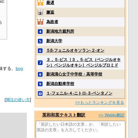
の記
最遅
邂逅
為政者
あ
新潟地方裁判所
新潟大学
５β‐フェニルオキソラン‐２‐オン
３，５‐ビス［３，５‐ビス（ベンジルオキ
シ）ベンジルオキシ］ベンジルブロミド
味する、
bog
新潟清心女子中学校・高等学校
新潟自動車学校
１‐フェニル‐４‐ニトロ‐３‐ペンタノン
[
脚注の使い方
]
>>もっとランキングを見る
英和和英テキスト翻訳
>> Weblio翻訳