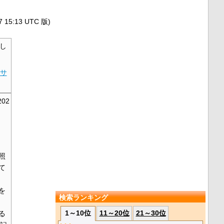
5:13 UTC 版)
し
サ
202
照
て
を
検索ランキング
1～10位
11～20位
21～30位
る