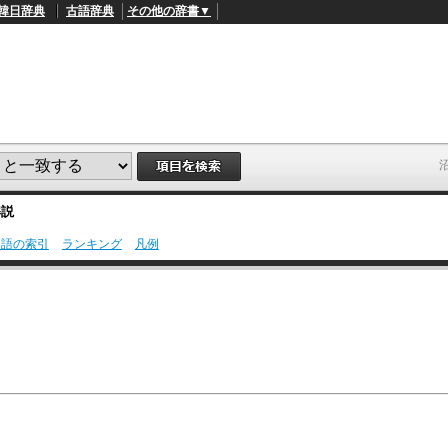
韓日辞典
古語辞典
その他の辞書▼
解説
用語の索引
ランキング
凡例
L
/
o
a
d
e
d
:
4
1
.
2
1
%