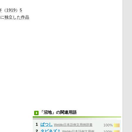
年
（
1919
）
5
ちに
独立した
作品
「沼地」の関連用語
1
ばつし
Weblio日本語例文用例辞書
|
|
|
|
|
100%
2
タビネズミ
Weblio日本語例文用例
|
|
|
|
|