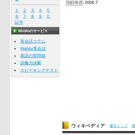
2006.7
刊行年月
１
２
３
４
５
６
７
８
９
０
記号
Weblioのサービス
英会話コラム
Weblio英会話
英語の質問箱
語彙力診断
スピーキングテスト
ウィキペディア
索引トップ