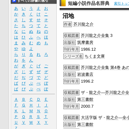
すべての辞書の索引
短編小説作品名辞典
索引トッ
あ
い
う
え
お
か
き
く
け
こ
沼地
さ
し
す
せ
そ
芥川龍之介
作者
た
ち
つ
て
と
な
に
ぬ
ね
の
芥川龍之介
全集
3
収載図書
は
ひ
ふ
へ
ほ
筑摩書房
出版社
ま
み
む
め
も
や
ゆ
よ
1986.12
刊行年月
ら
り
る
れ
ろ
ちくま文庫
シリーズ名
わ
を
ん
が
ぎ
ぐ
げ
ご
芥川龍之介
全集
第4巻
あ
収載図書
ざ
じ
ず
ぜ
ぞ
岩波書店
出版社
だ
ぢ
づ
で
ど
1996.2
刊行年月
ば
び
ぶ
べ
ぼ
ぱ
ぴ
ぷ
ぺ
ぽ
ザ・
龍之介
―
芥川龍之介
収載図書
Ａ
Ｂ
Ｃ
Ｄ
Ｅ
第三書館
出版社
Ｆ
Ｇ
Ｈ
Ｉ
Ｊ
2000.7
刊行年月
Ｋ
Ｌ
Ｍ
Ｎ
Ｏ
Ｐ
Ｑ
Ｒ
Ｓ
Ｔ
大活
字版 ザ・
龍之介
―
全
収載図書
Ｕ
Ｖ
Ｗ
Ｘ
Ｙ
第三書館
出版社
Ｚ