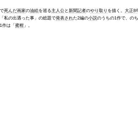
で
死んだ
画家
の
油絵
を巡る
主人公
と
新聞記者
の
やり取り
を描く。
大正8
「私の出遇った事」の総題で
発表され
た2編の
小説
のうちの1作で、の
1作は「
蜜柑
」。