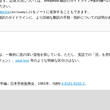
す。記述方法については、Wikipedia:翻訳のガイドライン#要約欄へ
ださい。
をノートに追加することもできます。
翻訳告知
|en|Swamp|…}}
edia:翻訳のガイドラインに、より詳細な翻訳の手順・指針についての説明が
は、一般的に
泥
の深い
湿地
を指している。ただし、
英語
での「
沼
」を意
フェン
）、
peat bog
等のような明確な区分けはない。
学編』
日本学術振興会
、1981年。
ISBN
4-8181-8155-2
。