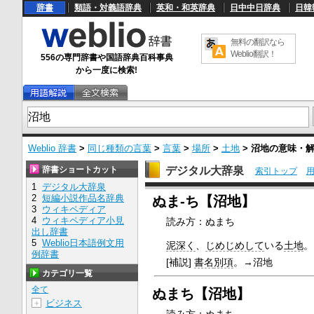
辞書
類語・対義語辞典
英和・和英辞典
日中中日辞典
日韓
無料の翻訳なら
Weblio翻訳！
556の専門辞書や国語辞典百科事典
から一度に検索!
Weblio 辞書
>
同じ種類の言葉
>
言葉
>
場所
>
土地
>
沼地
の意味・
辞書ショートカット
デジタル大辞泉
索引トップ
1
デジタル大辞泉
U
2
短編小説作品名辞典
ぬま‐ち【沼地】
n
3
ウィキペディア
m
4
ウィキペディア小見
読み方：ぬまち
u
出し辞書
t
e
5
Weblio日本語例文用
泥深く
、
じめじめして
いる
土地
。
例辞書
[補説]
書名
別項
。→沼地
カテゴリ一覧
全て
ぬまち【沼地】
ビジネス
＋