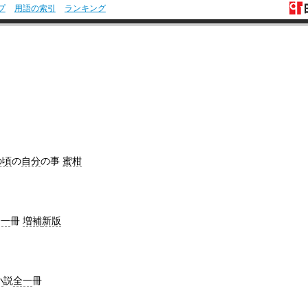
プ
用語の索引
ランキング
の頃
の
自分
の事
蜜柑
全一
冊
増補
新版
小
説
全一
冊