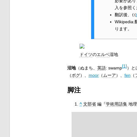
必要がありま
入を参照く
翻訳後、
{{
Wikip
ります。
ドイツ
の
エルベ
湿地
[
1
]
沼地
（ぬまち、
英語
:
swamp
）と
（
ボグ
）、
moor
（
ムーア
）、
fen
（
脚注
^
文部省
編『
学術用語集
地理