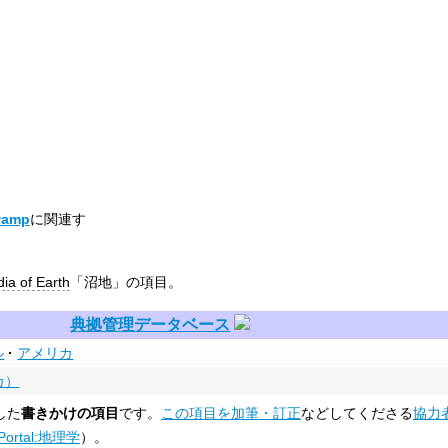
wamp
に関連す
ia of Earth
「沼地」の項目。
典拠管理データベース
ル
アメリカ
カ）
した
書きかけの項目
です。
この項目を加筆・訂正
などしてくださる
協力
Portal:地理学
）。