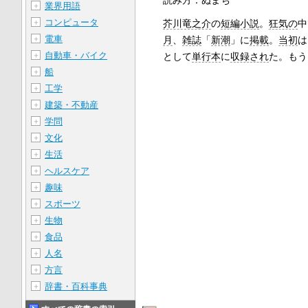
読み方：ぬまち
業界用語
＋
コンピュータ
＋
芥川竜之介
の
短編小説
。
狂気の
中
電車
＋
月
、
雑誌
「
新潮
」に
掲載
。
当初
は
自動車・バイク
＋
として
単行本
に
収録され
た。もう
船
＋
工学
＋
建築・不動産
＋
学問
＋
文化
＋
生活
＋
ヘルスケア
＋
趣味
＋
スポーツ
＋
生物
＋
食品
＋
人名
＋
方言
＋
辞書・百科事典
＋