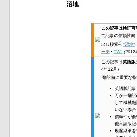
沼地
この記事は検証可
て記事の信頼性向
?
出典検索
:
"沼地"
ーチ
·
TWL
(
2012
この記事は
英語版
4年12月
）
翻訳前に重要な指
英語版記事
万が一翻訳
して機械翻
いない場合
信頼性が低
他言語版記
履歴継承を