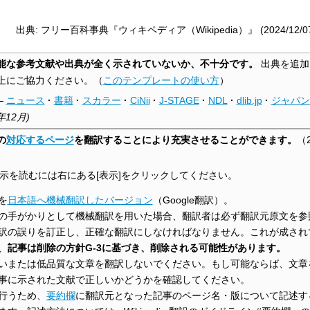
出典: フリー百科事典『ウィキペディア（Wikipedia）』 (2024/12/07 1
能な参考文献や出典が全く示されていないか、不十分です。
出典を追加
上にご協力ください。
（
このテンプレートの使い方
）
–
ニュース
·
書籍
·
スカラー
·
CiNii
·
J-STAGE
·
NDL
·
dlib.jp
·
ジャパン
年12月
)
の
対応するページ
を翻訳することにより充実させることができます。
（
示を読むには右にある[表示]をクリックしてください。
を
日本語へ機械翻訳したバージョン
（Google翻訳）。
の手がかりとして機械翻訳を用いた場合、翻訳者は必ず翻訳元原文を参
訳の誤りを訂正し、正確な翻訳にしなければなりません。これが成され
、
記事は削除の方針G-3に基づき、削除される可能性があります。
いまたは低品質な文章を翻訳しないでください。もし可能ならば、文章
事に示された文献で正しいかどうかを確認してください。
行うため、
要約欄
に翻訳元となった記事のページ名・版について記述す