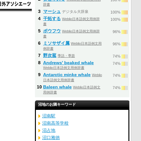
100%
辞書
3
マーシュ
デジタル大辞泉
|
|
|
|
|
100%
4
干拓する
Weblio日本語例文用例辞
|
|
|
|
|
100%
書
5
ボウフウ
Weblio日本語例文用例辞
|
|
|
|
|
96%
書
6
ミソサザイ属
Weblio日本語例文用
|
|
|
|
|
96%
例辞書
7
野次菰
季語・季題
|
|
|
|
|
74%
8
Andrews' beaked whale
|
|
|
|
|
74%
Weblio日本語例文用例辞書
9
Antarctic minke whale
Weblio
|
|
|
|
|
74%
日本語例文用例辞書
10
Baleen whale
Weblio日本語例文
|
|
|
|
|
74%
用例辞書
沼地のお隣キーワード
沼南駅
沼南高等学校
沼占地
沼口雅徳