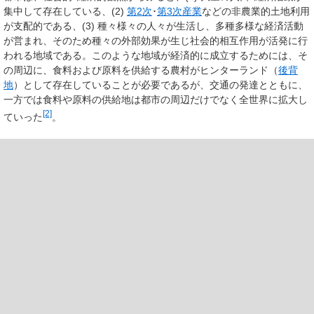
集中して存在している、(2)
第2次
･
第3次産業
などの非農業的土地利用
が支配的である、(3) 種々様々の人々が生活し、多種多様な経済活動
が営まれ、そのため種々の外部効果が生じ社会的相互作用が活発に行
われる地域である。このような地域が経済的に成立するためには、そ
の周辺に、食料および原料を供給する農村がヒンターランド（
後背
地
）として存在していることが必要であるが、交通の発達とともに、
一方では食料や原料の供給地は都市の周辺だけでなく全世界に拡大し
[2]
ていった
。