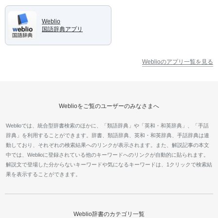
Weblio
国語辞典アプリ
Weblioのアプリ一覧を見る
Weblioをご覧のユーザーのみなさまへ
Weblioでは、統合型辞書検索のほかに、「類語辞典」や「英和・和英辞典」、「手話
辞典」を利用することができます。辞書、類語辞典、英和・和英辞典、手話辞典は連
動しており、それぞれの検索結果へのリンクが表示されます。また、解説記事の本文
中では、Weblioに登録されている他のキーワードへのリンクが自動的に貼られます。
解説文で登場した分からないキーワードや気になるキーワードは、1クリックで検索結
果を表示することができます。
Weblio辞書のカテゴリ一覧