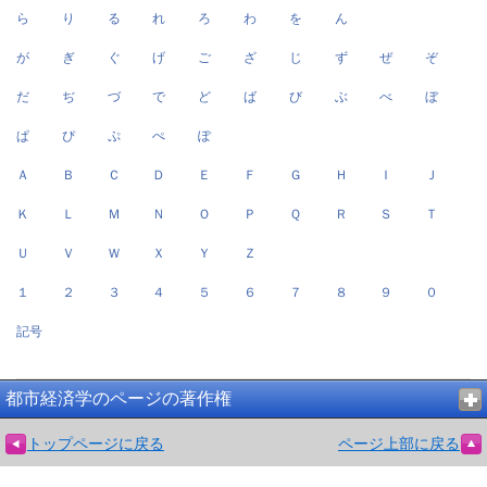
ら
り
る
れ
ろ
わ
を
ん
が
ぎ
ぐ
げ
ご
ざ
じ
ず
ぜ
ぞ
だ
ぢ
づ
で
ど
ば
び
ぶ
べ
ぼ
ぱ
ぴ
ぷ
ぺ
ぽ
Ａ
Ｂ
Ｃ
Ｄ
Ｅ
Ｆ
Ｇ
Ｈ
Ｉ
Ｊ
Ｋ
Ｌ
Ｍ
Ｎ
Ｏ
Ｐ
Ｑ
Ｒ
Ｓ
Ｔ
Ｕ
Ｖ
Ｗ
Ｘ
Ｙ
Ｚ
１
２
３
４
５
６
７
８
９
０
記号
都市経済学のページの著作権
トップページに戻る
ページ上部に戻る