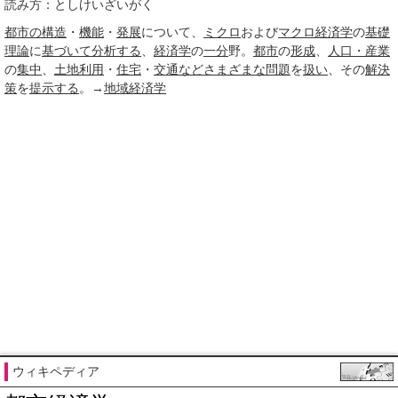
読み方：としけいざいがく
都市の構造
・
機能
・
発展
について、
ミクロ
および
マクロ経済学
の
基礎
理論
に
基づいて
分析する
、
経済学
の
一分
野。
都市
の
形成
、
人口・産業
の
集中
、
土地利用
・
住宅
・
交通など
さまざまな
問題
を
扱い
、その
解決
策
を
提示する
。→
地域経済学
ウィキペディア