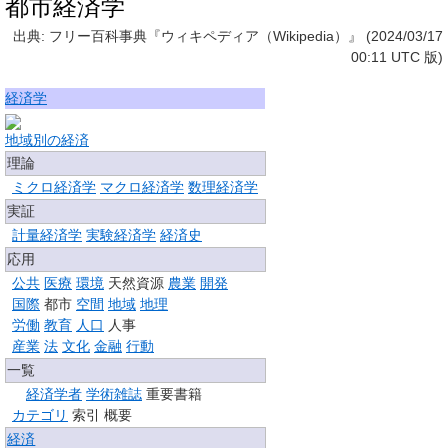
都市経済学
出典: フリー百科事典『ウィキペディア（Wikipedia）』 (2024/03/17
00:11 UTC 版)
経済学
地域別の経済
理論
ミクロ経済学
マクロ経済学
数理経済学
実証
計量経済学
実験経済学
経済史
応用
公共
医療
環境
天然資源
農業
開発
国際
都市
空間
地域
地理
労働
教育
人口
人事
産業
法
文化
金融
行動
一覧
経済学者
学術雑誌
重要書籍
カテゴリ
索引 概要
経済