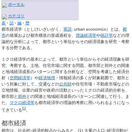
ポータル
カテゴリ
表
話
編
歴
都市経済学
（としけいざいがく、
英語
:
urban economics
）とは、
都
市
の発展および都市構造の形成過程を、
理論経済学
や
統計学
などの理
論的な分析によって、都市という単位からその経済現象を研究・考察
する分野である。
ミクロ経済学の基本によって、都市という単位からその経済現象を研
究、考察する。土地、住宅市場に関する問題、都市部と郊外との関連
と地域経済成長のパターンに関する分析など、空間を考慮した経済分
析（
空間経済学
）や
経済地理
・情報経済の多くが対象範囲で、都市と
いう対象に対して、交通などの
公共財
や住宅市場・不動産市場などの
立地情報、企業の経営や政府の活動といったミクロの経済的分析を、
都市部と
郊外
との関連と地域経済成長のパターンに関連して行う。ま
た、
マクロ経済学
も都市経済学の理論的考察に用いられるようになっ
[1]
てきている
。
都市経済
都市は、社会的･経済的観点からみると、(1) 大量の人口･経済活動が