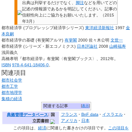
出典は列挙するだけでなく、
脚注
などを用いてどの
記述の情報源であるかを明記してください。
記事の
信頼性向上にご協力をお願いいたします。
（
2015
年3月
）
都市経済学 (プログレッシブ経済学シリーズ)
東洋経済新報社
1997
金
本良嗣
都市経済学の基礎 (有斐閣アルマ)
有斐閣
2000 佐々木公明
文世一
都市経済学 (シリーズ・新エコノミクス)
日本評論社
2008
山崎福寿
浅田義久
高橋孝明『都市経済学』有斐閣〈有斐閣ブックス〉、2012年。
ISBN
978-4-641-18406-0
。
関連項目
都市社会学
都市工学
都市地理学
集積の経済
関連する記事
[
表示
]
フランス
BnF data
イスラエル
典拠管理データベース
: 国
アメリカ
日本
立図書館
この項目は、
経済
に関連した
書きかけの項目
です。
この項目を