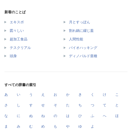
新着のことば
エキスポ
月とすっぽん
図々しい
割れ鍋に綴じ蓋
超加工食品
人間性能
テスクリアル
バイオハッキング
頭身
ディノバルド亜種
すべての辞書の索引
あ
い
う
え
お
か
き
く
け
こ
さ
し
す
せ
そ
た
ち
つ
て
と
な
に
ぬ
ね
の
は
ひ
ふ
へ
ほ
ま
み
む
め
も
や
ゆ
よ