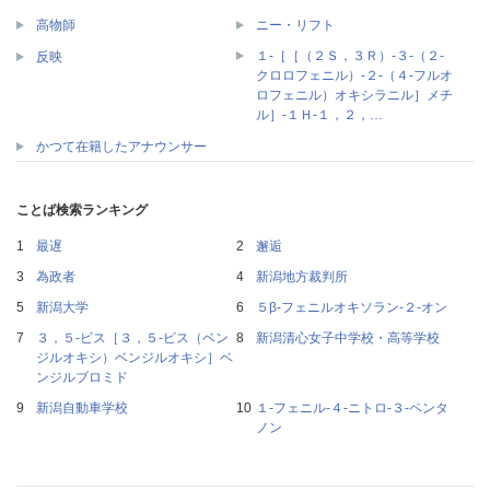
高物師
ニー・リフト
１‐［［（２Ｓ，３Ｒ）‐３‐（２‐
反映
クロロフェニル）‐２‐（４‐フルオ
ロフェニル）オキシラニル］メチ
ル］‐１Ｈ‐１，２，…
かつて在籍したアナウンサー
ことば検索ランキング
最遅
邂逅
為政者
新潟地方裁判所
新潟大学
５β‐フェニルオキソラン‐２‐オン
３，５‐ビス［３，５‐ビス（ベン
新潟清心女子中学校・高等学校
ジルオキシ）ベンジルオキシ］ベ
ンジルブロミド
新潟自動車学校
１‐フェニル‐４‐ニトロ‐３‐ペンタ
ノン