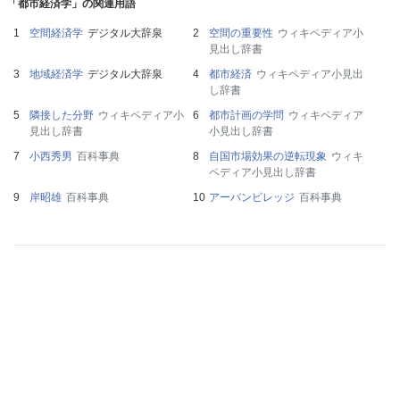
「都市経済学」の関連用語
空間経済学
デジタル大辞泉
空間の重要性
ウィキペディア小
見出し辞書
地域経済学
デジタル大辞泉
都市経済
ウィキペディア小見出
し辞書
隣接した分野
ウィキペディア小
都市計画の学問
ウィキペディア
見出し辞書
小見出し辞書
小西秀男
百科事典
自国市場効果の逆転現象
ウィキ
ペディア小見出し辞書
岸昭雄
百科事典
アーバンビレッジ
百科事典