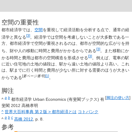
空間の重要性
都市経済学では、
空間
を重視して経済活動を分析する点で、通常の経
[3]
済学と異なる
。経済学では空間を考慮しないことが大多数である一
方、都市経済学で空間が重視されるのは、都市が空間的な広がりを持
[3]
ち、財や人の移動に時間と費用がかかるからである
。また移動にか
[3]
かる時間と費用は都市の空間構造を形成させる
。例えば、電車の駅
に近い住宅地の土地の値段は、駅から遠い土地の値段より高い。これ
は、駅までに行く時間と費用が少ない所に対する需要のほうが大きい
[
要ページ番号
]
[1]
からである
。
脚注
a
b
[
脚注の使い方
]
^
都市経済学 Urban Economics (有斐閣ブックス) 有
斐閣 2012 高橋孝明
^
世界大百科事典 第２版 > 都市経済とは
コトバンク
a
b
c
^
高橋 2012
, p. 8.
参考