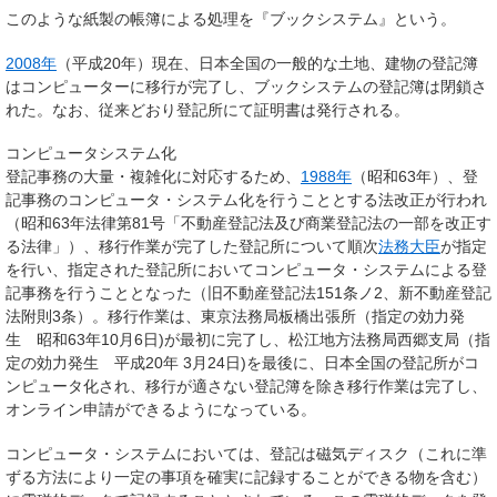
このような紙製の帳簿による処理を『ブックシステム』という。
2008年
（平成20年）現在、日本全国の一般的な土地、建物の登記簿
はコンピューターに移行が完了し、ブックシステムの登記簿は閉鎖さ
れた。なお、従来どおり登記所にて証明書は発行される。
コンピュータシステム化
登記事務の大量・複雑化に対応するため、
1988年
（昭和63年）、登
記事務のコンピュータ・システム化を行うこととする法改正が行われ
（昭和63年法律第81号「不動産登記法及び商業登記法の一部を改正す
る法律」）、移行作業が完了した登記所について順次
法務大臣
が指定
を行い、指定された登記所においてコンピュータ・システムによる登
記事務を行うこととなった（旧不動産登記法151条ノ2、新不動産登記
法附則3条）。移行作業は、東京法務局板橋出張所（指定の効力発
生 昭和63年10月6日)が最初に完了し、松江地方法務局西郷支局（指
定の効力発生 平成20年 3月24日)を最後に、日本全国の登記所がコ
ンピュータ化され、移行が適さない登記簿を除き移行作業は完了し、
オンライン申請ができるようになっている。
コンピュータ・システムにおいては、登記は磁気ディスク（これに準
ずる方法により一定の事項を確実に記録することができる物を含む）