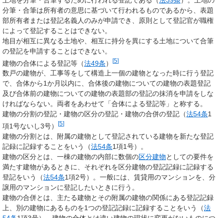
分筆・合筆は所有者の意思に基づいて行われるものであるから、表題
部所有者または登記名義人のみが申請でき、原則として登記官が職権
によって登記することはできない。
地目が相互に異なる土地や、相互に持分を異にする土地について合筆
の登記を申請することはできない。
[
5
]
建物の合体による登記等（
法49条
）
数戸の建物が、工事等をして構造上一個の建物となった時に行う登記
で、合体から1か月以内に、合体後の建物についての建物の表題登記
及び合体前の建物についての建物の表題部の登記の抹消を申請をしな
ければならない。両者をあわせて「合体による登記等」と称する。
建物の分割の登記・建物の区分の登記・建物の合併の登記（
法54条
1
[
5
]
項1号ないし3号）
建物の分割とは、附属の建物として登記されている建物を新たな登記
記録に記録することをいう（
法54条
1項1号）。
建物の区分とは、一棟の建物の内部に数個の
区分建物
としての要件を
満たす建物があるときに、それぞれを区分建物の登記記録に記録する
登記をいう（
法54条
1項2号）。一般には、賃貸用のマンションを、分
譲用のマンションに登記したいときに行う。
建物の合併とは、主たる建物とその附属の建物の関係にある登記記録
上、別の建物にあるものを1つの登記記録に記録することをいう（
法
54条
1項3号）。建物の合体とは違い建物の現状に変更がないものにつ