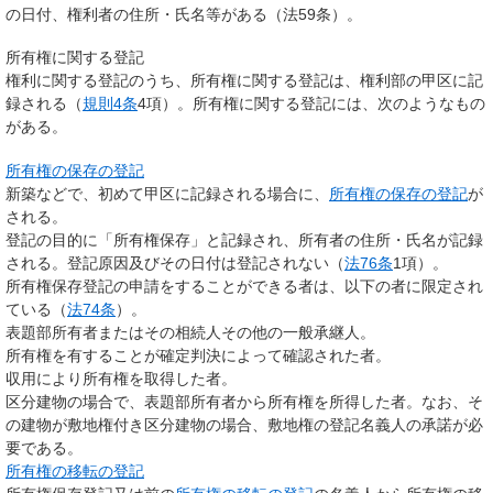
の日付、権利者の住所・氏名等がある（法59条）。
所有権に関する登記
権利に関する登記のうち、所有権に関する登記は、権利部の甲区に記
録される（
規則4条
4項）。所有権に関する登記には、次のようなもの
がある。
所有権の保存の登記
新築などで、初めて甲区に記録される場合に、
所有権の保存の登記
が
される。
登記の目的に「所有権保存」と記録され、所有者の住所・氏名が記録
される。登記原因及びその日付は登記されない（
法76条
1項）。
所有権保存登記の申請をすることができる者は、以下の者に限定され
ている（
法74条
）。
表題部所有者またはその相続人その他の一般承継人。
所有権を有することが確定判決によって確認された者。
収用により所有権を取得した者。
区分建物の場合で、表題部所有者から所有権を所得した者。なお、そ
の建物が敷地権付き区分建物の場合、敷地権の登記名義人の承諾が必
要である。
所有権の移転の登記