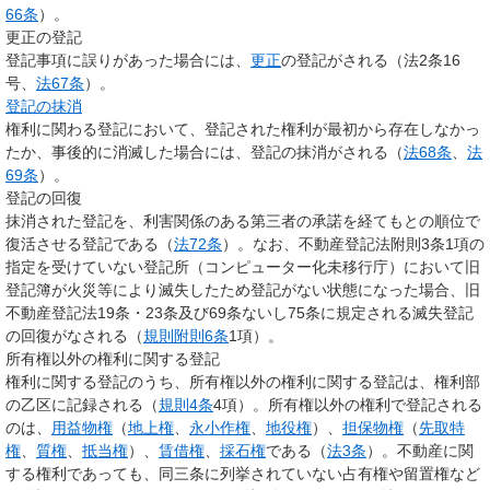
66条
）。
更正の登記
登記事項に誤りがあった場合には、
更正
の登記がされる（法2条16
号、
法67条
）。
登記の抹消
権利に関わる登記において、登記された権利が最初から存在しなかっ
たか、事後的に消滅した場合には、登記の抹消がされる（
法68条
、
法
69条
）。
登記の回復
抹消された登記を、利害関係のある第三者の承諾を経てもとの順位で
復活させる登記である（
法72条
）。なお、不動産登記法附則3条1項の
指定を受けていない登記所（コンピューター化未移行庁）において旧
登記簿が火災等により滅失したため登記がない状態になった場合、旧
不動産登記法19条・23条及び69条ないし75条に規定される滅失登記
の回復がなされる（
規則附則6条
1項）。
所有権以外の権利に関する登記
権利に関する登記のうち、所有権以外の権利に関する登記は、権利部
の乙区に記録される（
規則4条
4項）。所有権以外の権利で登記される
のは、
用益物権
（
地上権
、
永小作権
、
地役権
）、
担保物権
（
先取特
権
、
質権
、
抵当権
）、
賃借権
、
採石権
である（
法3条
）。不動産に関
する権利であっても、同三条に列挙されていない占有権や留置権など