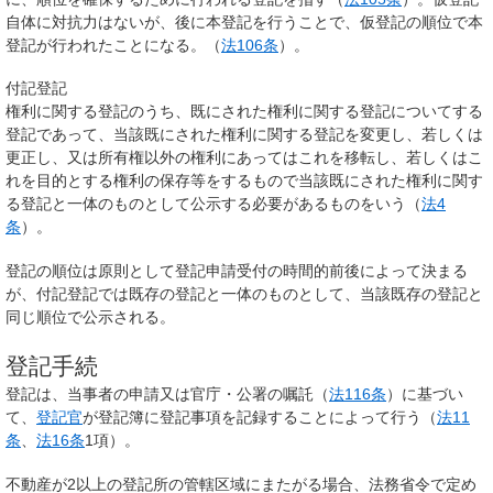
自体に対抗力はないが、後に本登記を行うことで、仮登記の順位で本
登記が行われたことになる。（
法106条
）。
付記登記
権利に関する登記のうち、既にされた権利に関する登記についてする
登記であって、当該既にされた権利に関する登記を変更し、若しくは
更正し、又は所有権以外の権利にあってはこれを移転し、若しくはこ
れを目的とする権利の保存等をするもので当該
既にされた権利に関す
る登記と一体のものとして
公示する必要があるものをいう（
法4
条
）。
登記の順位は原則として登記申請受付の時間的前後によって決まる
が、付記登記では既存の登記と一体のものとして、当該既存の登記と
同じ順位で公示される。
登記手続
登記は、当事者の申請又は官庁・公署の嘱託（
法116条
）に基づい
て、
登記官
が登記簿に登記事項を記録することによって行う（
法11
条
、
法16条
1項）。
不動産が2以上の登記所の管轄区域にまたがる場合、法務省令で定め