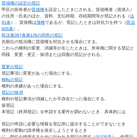
賃借権の設定の登記
甲区の所有者が
賃借権
を設定したときにされる。賃借権者（賃借人）
の住所・氏名のほか、賃料、支払時期、存続期間等が登記される（
法
81条
）。賃借権は
債権
であるが、登記したときは対抗力を持つ（
民法
605条
）。
民法第387条第1項の同意の登記
先順位の抵当権に賃借権を対抗させる場合にする。
これらの権利の変更、消滅等が生じたときは、所有権に関する登記と
同様、変更・更正・抹消または回復の登記がされる。
変更の登記
登記事項に変更があった場合にする。
移転の登記
権利の承継があった場合にする。
登記の抹消
権利や登記事項が消滅したか不存在だった場合にする。
仮登記
本登記（終局登記）を申請する要件が調わないとき、具体的には
登記の申請に必要な情報を登記所に提出することができないとき
権利の変動の請求権を保全しようとするとき
に、順位を確保するために行われる登記を指す（
法105条
）。仮登記