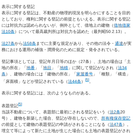
表示に関する登記
表示に関する登記は、不動産の物理的現況を明らかにすることを目的
としており、権利に関する登記の前提ともいえる。表示に関する登記
には対抗力は認められないが、例外として、借地上の建物（
借地借家
法10条
）について最高裁判所は対抗力を認めた（最判昭50.2.13）。
法27条
から
法58条
までに主要な規定があり、その他の法令・
通達
が実
務における運用の補強・潤滑化のために規定・発令されている。
登記事項としては、登記年月日等のほか（27条）、土地の場合は「土
地の所在」「
地番
」「
地目
」「
地積
」に関して登記がなされ（
法34
条
）、建物の場合には「建物の所在」「
家屋番号
」「種類」「構造」
[
5
]
「床面積」などが登記されている（
法44条
）
。
表示に関する登記には、次のようなものがある。
[
5
]
表題登記
当該不動産について、表題部に最初にされる登記をいう（
法2条
20
号）。建物を新築した場合、登記が存在しないので、
所有権保存登記
の前提として建物の表題登記の申請がされることになる（
法47条
）。
埋立て等によって新たに土地が生じた場合にも土地の表題登記がされ