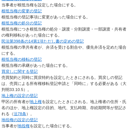
当事者が根抵当権を設定した場合にする。
根抵当権の変更の登記
根抵当権の登記事項に変更があった場合にする。
根抵当権の処分の登記
根抵当権につき根抵当権の処分・譲渡・分割譲渡・一部譲渡・共有者
の権利移転があった場合にする。
民法第398条の14第1項ただし書の定めの登記
根抵当権の準共有者が、弁済を受ける割合や、優先弁済を定めた場合
にする。
根抵当権の移転の登記
根抵当権の承継があった場合にする。
買戻しに関する登記
売買契約と同時に買戻特約を設定したときにされる。買戻しの登記
は、売買による所有権移転登記申請と「同時に」する必要がある（大
判明33.10.5）。
地上権の設定の登記
甲区の所有者が
地上権
を設定したときにされる。地上権者の住所・氏
名のほか、地上権設定の目的、地代、支払時期、存続期間等が登記さ
れる（
法78条
）。
地役権の設定の登記
当事者が
地役権
を設定した場合にする。