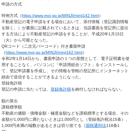
申請の方式
特例方式（
https://www.moj.go.jp/MINJI/minji142.html
）
不動産登記の電子申請をする場合において、添付情報（登記識別情報
を除く。）が書面に記載されているときは、当該書面を登記所に提出
する方法により不動産登記の申請をすることが、平成20年1月15日
（火）から可能となった。
QRコード（二次元バーコード）付き書面申請
（
https://www.moj.go.jp/MI
NJI/minji162.html
）
令和2年1月14日から、書面申請の１つの形態として、電子証明書を使
用することなく、パソコンに「申請用総合ソフト」をインストールし
て、登記申請書を作成し、その情報を管轄の登記所にインターネット
経由で送信することができるようになった。
登録免許税
登記の申請に当たっては、
登録免許税
を納付しなければならない。
額の算出
課税標準額
不動産の価額・債権金額・極度金額などを課税標準とする場合、その
金額が1,000円に満たないときは1,000円とし（登録免許税法15条）、
1,000円未満の端数があるときは切り捨てる（
国税通則法
118条1