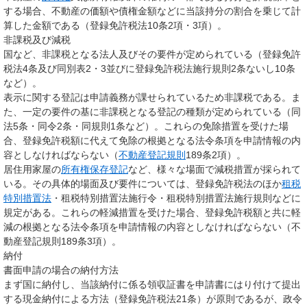
する場合、不動産の価額や債権金額などに当該持分の割合を乗じて計
算した金額である（登録免許税法10条2項・3項）。
非課税及び減税
国など、非課税となる法人及びその要件が定められている（登録免許
税法4条及び同別表2・3並びに登録免許税法施行規則2条ないし10条
など）。
表示に関する登記
は申請義務が課せられているため非課税である。ま
た、一定の要件の基に非課税となる登記の種類が定められている（同
法5条・同令2条・同規則1条など）。これらの免除措置を受けた場
合、登録免許税額に代えて免除の根拠となる法令条項を申請情報の内
容としなければならない（
不動産登記規則
189条2項）。
居住用家屋の
所有権保存登記
など、様々な場面で減税措置が採られて
いる。その具体的場面及び要件については、登録免許税法のほか
租税
特別措置法
・租税特別措置法施行令・租税特別措置法施行規則などに
規定がある。これらの軽減措置を受けた場合、登録免許税額と共に軽
減の根拠となる法令条項を申請情報の内容としなければならない（不
動産登記規則189条3項）。
納付
書面申請の場合の納付方法
まず国に納付し、当該納付に係る領収証書を申請書にはり付けて提出
する現金納付による方法（登録免許税法21条）が原則であるが、政令