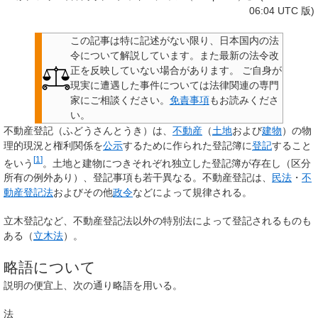
06:04 UTC 版)
この記事は特に記述がない限り、日本国内の法
令について解説しています。また最新の法令改
正を反映していない場合があります。
ご自身が
現実に遭遇した事件については法律関連の専門
家にご相談ください。
免責事項
もお読みくださ
い。
不動産登記
（ふどうさんとうき）は、
不動産
（
土地
および
建物
）の物
理的現況と権利関係を
公示
するために作られた登記簿に
登記
すること
[
1
]
をいう
。土地と建物につきそれぞれ独立した登記簿が存在し（区分
所有の例外あり）、登記事項も若干異なる。不動産登記は、
民法
・
不
動産登記法
およびその他
政令
などによって規律される。
立木登記など、不動産登記法以外の特別法によって登記されるものも
ある（
立木法
）。
略語について
説明の便宜上、次の通り略語を用いる。
法