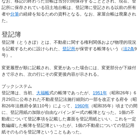
なお、移記の終わった台帳は当分の間保存することとされ、現在、登
記所に保存されている旧土地台帳は、登記簿に登記される以前の所有
者や
分筆
の経緯を知るための資料となる。なお、家屋台帳は廃棄され
た。
登記簿
登記簿
（とうきぼ）とは、不動産に関する権利関係および物理的現況
を記載するために設けられた、
登記所
が保管する帳簿をいう（
法2条
9
号）。
変更履歴が順に記載され、変更があった場合には、変更部分が下線付
きで示され、次の行にその変更後内容が示される。
ブックシステム
登記簿は、当初、
大福帳
式の帳簿であったが、
1951年
（昭和26年）6
月29日に公布された不動産登記法施行細則の一部を改正する府令（昭
和26年法務府令第110号）によって、
1960年
（昭和35年）頃までの間
に、登記用紙の加除が自由なバインダー式の帳簿となった。1個の不
動産について登記事項を記載した書面を登記用紙といい、これを一定
数編綴した帳簿を登記簿といったが、1個の不動産についての登記用
紙そのものを登記簿ということもあった。