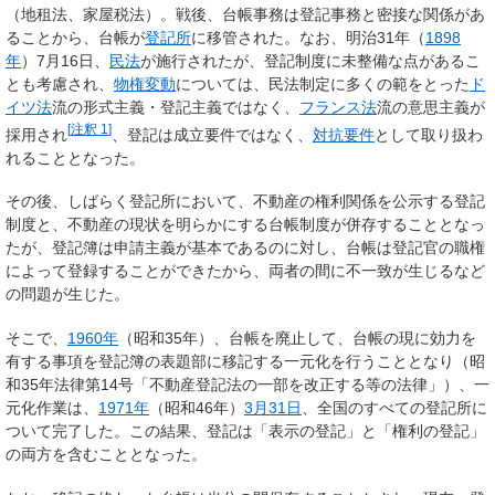
（地租法、家屋税法）。戦後、台帳事務は登記事務と密接な関係があ
ることから、台帳が
登記所
に移管された。なお、明治31年（
1898
年
）7月16日、
民法
が施行されたが、登記制度に未整備な点があるこ
とも考慮され、
物権変動
については、民法制定に多くの範をとった
ド
イツ法
流の形式主義・登記主義ではなく、
フランス法
流の意思主義が
[
注釈 1
]
採用され
、登記は成立要件ではなく、
対抗要件
として取り扱わ
れることとなった。
その後、しばらく登記所において、不動産の権利関係を公示する登記
制度と、不動産の現状を明らかにする台帳制度が併存することとなっ
たが、登記簿は申請主義が基本であるのに対し、台帳は登記官の職権
によって登録することができたから、両者の間に不一致が生じるなど
の問題が生じた。
そこで、
1960年
（昭和35年）、台帳を廃止して、台帳の現に効力を
有する事項を登記簿の表題部に移記する一元化を行うこととなり（昭
和35年法律第14号「不動産登記法の一部を改正する等の法律」）、一
元化作業は、
1971年
（昭和46年）
3月31日
、全国のすべての登記所に
ついて完了した。この結果、登記は「表示の登記」と「権利の登記」
の両方を含むこととなった。