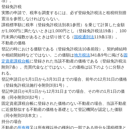
項）。
登録免許税
実際の申請で、税率を調査するには、必ず登録免許税法と租税特別措
置法を参照しなければならない。
課税標準額に税率（登録免許税法別表1参照）を乗じて計算した金額
が1,000円に満たないときは1,000円とし（登録免許税法19条）、100
円未満の端数があるときは切り捨てる（
国税通則法
119条1項）。
不動産の価格
登記
の時における価額である（登録免許税法10条前段）。契約締結時
や相続開始時などではない。この価額は
地方税法
341条9号に掲げる
固
定資産課税台帳
に登録された当該不動産の価格である（登録免許税法
附則7条）。売買代金などではない。この価格は以下のように分類さ
れる。
登記申請日が1月1日から3月31日までの場合、前年の12月31日の価格
（登録免許税法施行令附則3項1号）。
登記申請日が4月1日から12月31日までの場合、その年の1月1日の価
格（同令附則3項2号）。
固定資産課税台帳に登録された価格のない不動産の場合、当該不動産
に近接類似する不動産の価格を基礎として登記機関が認定した価額
（同令附則3項本文）。
持分の場合
不動産の
所有権
又は所有権以外の権利の一部である持分を課税標準と