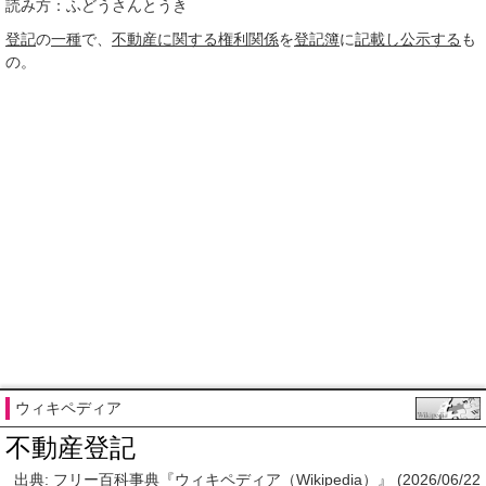
読み方：ふどうさんとうき
登記
の
一種
で、
不動産
に関する
権利関係
を
登記簿
に
記載し
公示する
も
の。
ウィキペディア
不動産登記
出典: フリー百科事典『ウィキペディア（Wikipedia）』 (2026/06/22