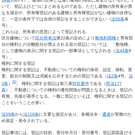
いて、登記上ひとつにまとめるものである。ただし建物の所有者が異
なる場合や、所有権登記のある建物と所有権登記がない建物の合併な
ど、一定の条件下では合併の登記をすることができない（
法56条
各
号）。
これらは、所有者の意思によって登記される。
区分建物について
区分所有法
第22条の定めにより
敷地利用権
と専有部
分の権利との分離処分が禁止される旨の登記については、「敷地権」
として建物の表示に関する登記の一部事項としてなされる（
法44条
9
号）。
権利に関する登記
権利に関する登記は、不動産についての権利の保存、設定、移転、変
更、処分の制限又は消滅を公示するための登記である（
法2条
4号、
法
[
5
]
3条
）
。 権利に関する登記は第三者
対抗要件
である（
民法177
条
）。不動産についての権利の優先関係が問題となるときは、登記の
有無、先後が基準となる。一般に登記といえば、権利に関する登記の
ことをいうことが多い。
法59条
から
法118条
に主要な規定があり、各種法令・
通達
が実務のた
め規定・発令されている。
登記事項には、登記の目的、受付年月日・受付番号、登記原因及びそ