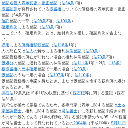
登記名義人表示変更・更正登記
（
法64条
1項）
抵当証券
が発行されている
抵当権
についての債務者の表示変更・更正
登記（64条2項）
信託
登記の一部（
法98条
3項、
法100条
）
確定判決
による登記（
法63条
1項）
ここでいう「確定判決」とは、給付判決を指し、確認判決を含まな
い。
収用
による
所有権移転登記
（
法118条
1項）
人の死亡又は
法人
の解散による権利
抹消登記
（
法69条
）
登記義務者の所在が知れない場合の権利抹消登記（
法70条
2項）
仮処分
の登記に遅れる登記の抹消登記（
法111条
1項・2項、
113条
）
根抵当権
の
元本確定
登記で一定の場合（
法93条
）
仮登記
のうち一定の場合（
法107条
1項、
法110条
）
仮登記義務者の承諾を得たとき、または仮登記を命ずる裁判所の処分
があるとき、等。
採石法
12条又は15条1項の決定に基づく
採石権
等に関する登記（採石
法31条）
要式性が極めて厳格であるため、各専門家（表示に関する登記は
土地
家屋調査士
、権利に関する登記は
司法書士
）に依頼し登記手続きを行
うのが一般的である（1年の権利に関する登記申請のうち95・8％程度
が司法書士によって行なわれているとの
2004年
（平成16年）
5月11日