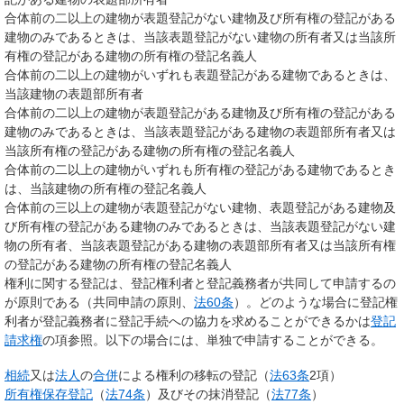
合体前の二以上の建物が表題登記がない建物及び所有権の登記がある
建物のみであるときは、当該表題登記がない建物の所有者又は当該所
有権の登記がある建物の所有権の登記名義人
合体前の二以上の建物がいずれも表題登記がある建物であるときは、
当該建物の表題部所有者
合体前の二以上の建物が表題登記がある建物及び所有権の登記がある
建物のみであるときは、当該表題登記がある建物の表題部所有者又は
当該所有権の登記がある建物の所有権の登記名義人
合体前の二以上の建物がいずれも所有権の登記がある建物であるとき
は、当該建物の所有権の登記名義人
合体前の三以上の建物が表題登記がない建物、表題登記がある建物及
び所有権の登記がある建物のみであるときは、当該表題登記がない建
物の所有者、当該表題登記がある建物の表題部所有者又は当該所有権
の登記がある建物の所有権の登記名義人
権利に関する登記は、
登記権利者
と
登記義務者
が共同して申請するの
が原則である（共同申請の原則、
法60条
）。どのような場合に登記権
利者が登記義務者に登記手続への協力を求めることができるかは
登記
請求権
の項参照。以下の場合には、単独で申請することができる。
相続
又は
法人
の
合併
による権利の移転の登記（
法63条
2項）
所有権保存登記
（
法74条
）及びその抹消登記（
法77条
）