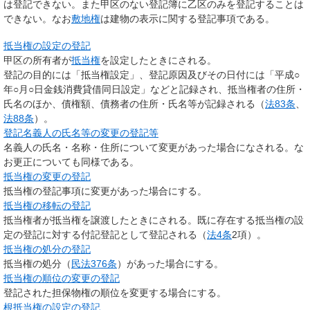
は登記できない。また甲区のない登記簿に乙区のみを登記することは
できない。なお
敷地権
は建物の表示に関する登記事項である。
抵当権の設定の登記
甲区の所有者が
抵当権
を設定したときにされる。
登記の目的には「抵当権設定」、登記原因及びその日付には「平成○
年○月○日金銭消費貸借同日設定」などと記録され、抵当権者の住所・
氏名のほか、債権額、債務者の住所・氏名等が記録される（
法83条
、
法88条
）。
登記名義人の氏名等の変更の登記等
名義人の氏名・名称・住所について変更があった場合になされる。な
お更正についても同様である。
抵当権の変更の登記
抵当権の登記事項に変更があった場合にする。
抵当権の移転の登記
抵当権者が抵当権を譲渡したときにされる。既に存在する抵当権の設
定の登記に対する付記登記として登記される（
法4条
2項）。
抵当権の処分の登記
抵当権の処分（
民法376条
）があった場合にする。
抵当権の順位の変更の登記
登記された担保物権の順位を変更する場合にする。
根抵当権の設定の登記