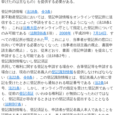
挙げたのは主なもの）を提供する必要がある。
登記申請情報（
法18条
、
令3条
）
新不動産登記法においては、登記申請情報をオンラインで登記所に送
信することによって申請をすることができるようになった（法18条1
号）。これは
法務大臣
がオンライン庁として指定した登記所について
のみ可能である（
法附則6条
1項）。
2008年
（平成20年）
7月14日
、す
[
6
]
べての登記所が指定された
。これにより、当事者が登記所の窓口に
出向いて申請する必要がなくなった（当事者出頭主義の廃止、書面申
請主義の廃止）。なお、従来どおり、書面（登記申請書）を提出して
申請することも可能である（法18条2号）。
登記識別情報ないし登記済証
共同して権利に関する登記を申請する場合や、合筆登記等を申請する
場合には、現在の登記名義人の
登記識別情報
を提供しなければならな
い（
法22条
、
令8条
）。この登記識別情報とは、登記名義人が前に登
記を受けたときに登記所から通知される暗証番号である（
法2条
14
号、
法21条
）。しかし、オンライン庁の指定を受けた登記所であって
も、従前の
登記済証
（いわゆる権利証）が無効になったわけではな
く、登記済証が存在するときはその登記済証を提出することとなる
（
法附則7条
）。
登記識別情報も、登記済証も、申請者が登記名義人本人であることを
証明する本人確認手段といえる。本人確認等の方法が充実したため、