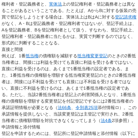
権利者・登記義務者と、
実体法
上の登記権利者・登記義務者とは異な
ることがあるということである。たとえば、AからBに対する仮装の売
買で登記をしようとする場合は、実体法上はBはAに対する
登記請求権
がなく、A・Bは登記義務者・登記権利者ではないが、登記手続上は、
Aを登記義務者、Bを登記権利者として扱う。すなわち、登記手続上、
登記権利者・登記義務者に当たるかは、実質で判断するのではなく、
形式的に判断することとなる。
直接と間接
例えば、1番
抵当権
の債権額を減額する
抵当権変更登記
のときの2番抵
当権者は、間接には利益を受けても直接に利益を受ける者ではない。
直接に利益を受けるのは、あくまで1番抵当権の設定者である。ま
た、1番抵当権の債権額を増額する抵当権変更登記のときの2番抵当権
者は、間接には不利益を受けても直接には不利益を受ける者ではな
い。直接に不利益を受けるのは、あくまで1番抵当権の設定者であ
る。ただし、当該2番抵当権者は登記上の利害関係人となり、1番抵当
権の債権額を増額する変更登記を付記登記でするには2番抵当権者の
承諾証明情報が必要となる（
法66条
、
令別表25項
添付情報ロ）。この
承諾情報を提供しないと、当該変更登記は主登記で実行され、2番抵
当権者に債権額増額を対抗できなくなってしまう（
法4条
2項参照）。
申請情報と添付情報
登記を申請するためには、登記所に登記申請情報と添付情報（以下に