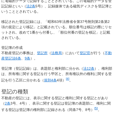
に電磁的データで記録することとされている。この電磁的データを登
記記録といい（
法2条
5号）、記録媒体である磁気ディスクを登記簿と
いうこととされている。
移記された登記記録には、「昭和63年法務省令第37号附則第2条第2
項の規定により移記」と記載されている。順位番号は移記の際にリセ
ットされ、改めて1番から付番し、「順位何番の登記を移記」と記載
されている。
登記簿の作成
不動産登記の事務は、
登記所
（
法務局
）において
登記官
が行う（
不動
産登記法6条
、
9条
）。
登記簿（登記記録）は、
表題部
と
権利部
に分かれ（
法12条
）、権利部
は、所有権に関する登記を行う
甲区
と、所有権以外の権利に関する登
[
4
]
記を行う
乙区
に分かれる（
規則4条
4項）
。
登記の種類
不動産の登記には、
表示に関する登記
と
権利に関する登記
とがあり
（
2条
3号、4号）、表示に関する登記は登記簿の表題部に、権利に関
[
5
]
する登記は登記簿の権利部に記録される（同条7号、8号）
。