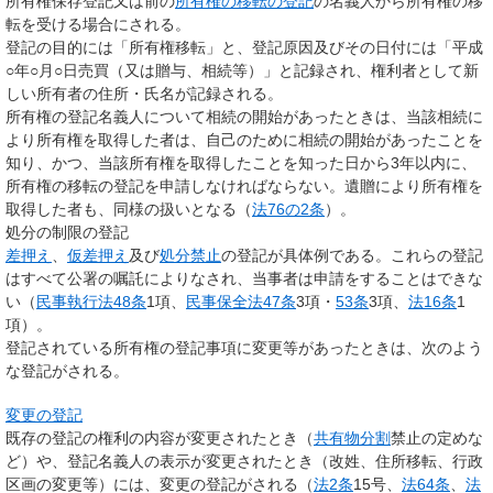
所有権保存登記又は前の
所有権の移転の登記
の名義人から所有権の移
転を受ける場合にされる。
登記の目的には「所有権移転」と、登記原因及びその日付には「平成
○年○月○日売買（又は贈与、相続等）」と記録され、権利者として新
しい所有者の住所・氏名が記録される。
所有権の登記名義人について相続の開始があったときは、当該相続に
より所有権を取得した者は、自己のために相続の開始があったことを
知り、かつ、当該所有権を取得したことを知った日から3年以内に、
所有権の移転の登記を申請しなければならない。遺贈により所有権を
取得した者も、同様の扱いとなる（
法76の2条
）。
処分の制限の登記
差押え
、
仮差押え
及び
処分禁止
の登記が具体例である。これらの登記
はすべて公署の嘱託によりなされ、当事者は申請をすることはできな
い（
民事執行法48条
1項、
民事保全法47条
3項・
53条
3項、
法16条
1
項）。
登記されている所有権の登記事項に変更等があったときは、次のよう
な登記がされる。
変更の登記
既存の登記の権利の内容が変更されたとき（
共有物分割
禁止の定めな
ど）や、登記名義人の表示が変更されたとき（改姓、住所移転、行政
区画の変更等）には、変更の登記がされる（
法2条
15号、
法64条
、
法