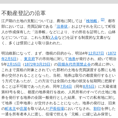
不動産登記の沿革
[
2
]
江戸期の土地の支配については、農地に関しては「
検地帳
」
、都市
部においては、売買記録である「
沽券状
」およびそれを元にして町役
人が作成保有した「沽券帳」などにより、その所在を証明した。山林
などについては、これら支配(
入会
など)を証する制度的な文書がな
く、多くは慣習により取り扱われた。
明治維新になって、まず、徴税の目的から、明治4年
12月27日
（
1872
年
2月5日
）、
東京府
下の市街地に対して
地券
が発行され、続いて明治
5年
2月15日
（
1872年
3月23日
）の
田畑永代売買禁止令
の廃止に伴い、
これまで貢租の対象とされていた郡村の土地を売買譲渡する際にも地
券が交付されることとなった。当初、地券は取引の都度発行するとい
う方式であったが、この方法では全国の土地の状況を短期間に把握す
ることは不可能であったため、同年
7月4日
（同年
8月5日
）に大蔵省達
第83号を発し、都度の地券発行を改め、人民所有のすべての土地に地
券を発行する地券の全国一般発行とした結果、すべての私有地に対し
て地券（壬申地券）が交付されることになった。地券の発行は、旧来
の
町名主
や
庄屋
を取り込んだ
戸長役場
においてなされ、
割印
を押した
一通を所有者本人に渡し、役場で控えを「元帳」に綴じ込み保管し