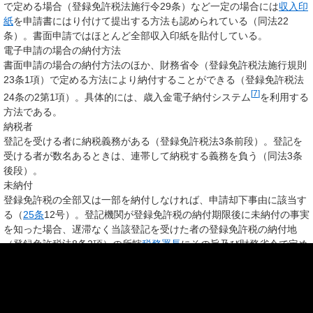
で定める場合（登録免許税法施行令29条）など一定の場合には
収入印
紙
を申請書にはり付けて提出する方法も認められている（同法22
条）。書面申請ではほとんど全部収入印紙を貼付している。
電子申請の場合の納付方法
書面申請の場合の納付方法のほか、財務省令（登録免許税法施行規則
23条1項）で定める方法により納付することができる（登録免許税法
[
7
]
24条の2第1項）。具体的には、歳入金電子納付システム
を利用する
方法である。
納税者
登記を受ける者に納税義務がある（登録免許税法3条前段）。登記を
受ける者が数名あるときは、連帯して納税する義務を負う（同法3条
後段）。
未納付
登録免許税の全部又は一部を納付しなければ、申請却下事由に該当す
る（
25条
12号）。登記機関が登録免許税の納付期限後に未納付の事実
を知った場合、遅滞なく当該登記を受けた者の登録免許税の納付地
（登録免許税法8条2項）の所轄
税務署長
にその旨及び財務省令で定め
る事項（登録免許税法施行規則26条）を通知しなければならない（登
録免許税法28条、不動産登記準則127条1項・同別記91号様式）。通
知を受けた税務署長は、当該通知に係る登録免許税の未納分を当該通
知に係る登記を受けた者から徴収する（登録免許税法29条1項）。ま