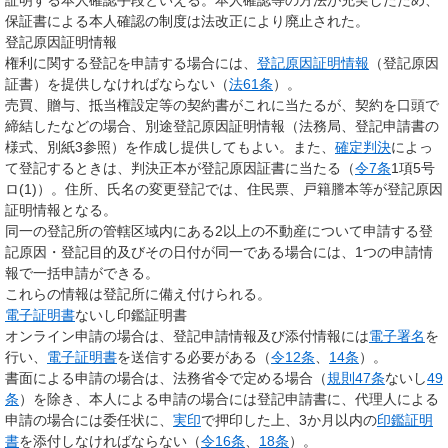
保証書による本人確認の制度は法改正により廃止された。
登記原因証明情報
権利に関する登記を申請する場合には、
登記原因証明情報
（登記原因
証書）を提供しなければならない（
法61条
）。
売買、贈与、抵当権設定等の契約書がこれに当たるが、契約を口頭で
締結したなどの場合、別途登記原因証明情報（法務局、登記申請書の
様式、別紙3参照）を作成し提供してもよい。また、
確定判決
によっ
て登記するときは、判決正本が登記原因証書に当たる（
令7条
1項5号
ロ(1)）。住所、氏名の変更登記では、住民票、戸籍謄本等が登記原因
証明情報となる。
同一の登記所の管轄区域内にある2以上の不動産について申請する登
記原因・登記目的及びその日付が同一である場合には、1つの申請情
報で一括申請ができる。
これらの情報は登記所に備え付けられる。
電子証明書
ないし印鑑証明書
オンライン申請の場合は、登記申請情報及び添付情報には
電子署名
を
行い、
電子証明書
を送信する必要がある（
令12条
、
14条
）。
書面による申請の場合は、法務省令で定める場合（
規則47条
ないし
49
条
）を除き、本人による申請の場合には登記申請書に、代理人による
申請の場合には委任状に、
実印
で押印した上、3か月以内の
印鑑証明
書
を添付しなければならない（
令16条
、
18条
）。