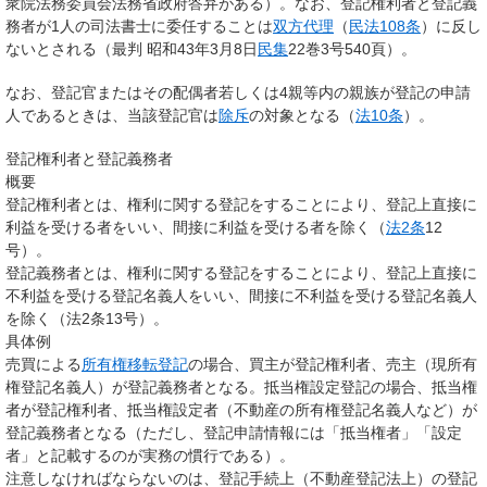
衆院法務委員会法務省政府答弁がある）。なお、登記権利者と登記義
務者が1人の司法書士に委任することは
双方代理
（
民法108条
）に反し
ないとされる（最判 昭和43年3月8日
民集
22巻3号540頁）。
なお、登記官またはその配偶者若しくは4親等内の親族が登記の申請
人であるときは、当該登記官は
除斥
の対象となる（
法10条
）。
登記権利者と登記義務者
概要
登記権利者とは、権利に関する登記をすることにより、登記上
直接に
利益を受ける者をいい、間接に利益を受ける者を除く（
法2条
12
号）。
登記義務者とは、権利に関する登記をすることにより、登記上
直接に
不利益を受ける登記名義人をいい、間接に不利益を受ける登記名義人
を除く（法2条13号）。
具体例
売買による
所有権移転登記
の場合、買主が登記権利者、売主（現所有
権登記名義人）が登記義務者となる。抵当権設定登記の場合、抵当権
者が登記権利者、抵当権設定者（不動産の所有権登記名義人など）が
登記義務者となる（ただし、登記申請情報には「抵当権者」「設定
者」と記載するのが実務の慣行である）。
注意しなければならないのは、登記手続上（不動産登記法上）の登記