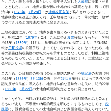
た。この元帳を地券大帳といい、毎年その写しを
大蔵省
に提出させる
こととした。この、地券大帳が後の土地台帳の基礎となる。続いて明
治6年（
1873年
）
7月28日
には
地租改正条例
が発布されるとともに、
地券制度にも改正が加えられ、壬申地券に代わって一筆の地に一枚ず
つ交付される全国共通の地券に変更された。
土地の譲渡においては、地券を書き換えるべきものとされていたとこ
ろ、明治12年（
1879年
）2月、これに替え
裏書
移転となったが、翌明
治13年（
1880年
）11月に土地売買譲渡規則の制定により、所有権移
転は
戸長役場
の公証手続によっておこなわれることになったため、地
券の裏書は納税義務の移転のみを示すものとなったなど、制度上複雑
なものとなっていた。また、戸長による公証制により、二重登記・虚
偽登記といった問題が頻発した。
このため、公証制度の整備（公証人規則の制定）や
登記法
の実施（明
治19年（
1886年
）
8月13日
公布、翌年
2月1日
施行）によって近代的登
記制度が公法的に導入され、地券は法的な意味合いを失い、明治22年
（
1889年
）
3月22日
の土地台帳規則制定とともに廃止された。
しかしながら、当時の不動産登記は、不動産の権利関係のみを公示す
るものであり、不動産の物理的現況を明らかにするものとしては、
税
務署
に、課税台帳としての土地台帳および家屋台帳が備えられていた