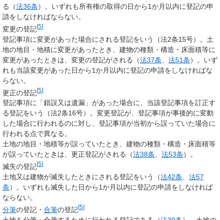
る（
法36条
）。いずれも所有権の取得の日から1か月以内に登記の申
請をしなければならない。
[
5
]
変更の登記
登記事項に変更があった場合にされる登記をいう（法2条15号）。土
地の地目・地積に変更があったとき、建物の種類・構造・床面積等に
変更があったときは、変更の登記がされる（
法37条
、
法51条
）。いず
れも当該変更があった日から1か月以内に登記の申請をしなければな
らない。
[
5
]
更正の登記
登記事項に「錯誤又は遺漏」があった場合に、当該登記事項を訂正す
る登記をいう（法2条16号）。変更登記が、登記事項が事後的に変動
した場合に行われるのに対し、登記事項が当初から誤っていた場合に
行われる点で異なる。
土地の地目・地積等が誤っていたとき、建物の種類・構造・床面積等
が誤っていたときは、更正登記がされる（
法38条
、
法53条
）。
[
5
]
滅失の登記
土地又は建物が滅失したときにされる登記をいう（
法42条
、
法57
条
）。いずれも滅失した日から1か月以内に登記の申請をしなければ
ならない。
[
5
]
分筆
の登記・
合筆
の登記
土地を分筆・合筆するために行われる登記である（
法39条
）。土地の