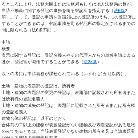
るところにより、法務大臣または法務局もしくは地方法務局の長が、
当該不動産に関する登記の事務を司る登記所を指定する（
法6条
2
項）。そして、登記の申請を当該2以上の登記所のうち、1の登記所に
することができるのは、登記事務を司る登記所の指定がされるまでの
間に限られる（法6条3項）。
申請
概要
表示に関する登記は、登記名義人やその代理人からの単独申請による
ほか、登記官が職権ですることができる（
法28条
）。
以下の者には申請義務が課せられている（いずれも1か月以内）。
土地・建物の表題部の登記は、所有者
土地・建物の表題部の変更の登記は、表題部に記載された所有者また
は所有権の登記名義人
土地・建物の滅失の登記は、表題部に記載された所有者または所有権
の登記名義人
建物合体の登記は、以下のとおり
合体前の二以上の建物が表題登記がない建物及び表題登記がある建物
のみであるときは、当該表題登記がない建物の所有者又は当該表題登
記がある建物の表題部所有者