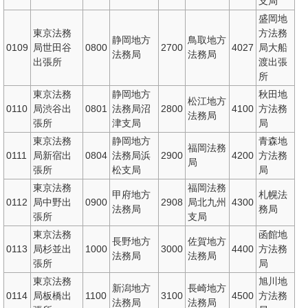
支局
盛岡地
東京法務
方法務
静岡地方
鳥取地方
0109
局世田谷
0800
2700
4027
局大船
法務局
法務局
出張所
渡出張
所
東京法務
静岡地方
秋田地
松江地方
0110
局渋谷出
0801
法務局沼
2800
4100
方法務
法務局
張所
津支局
局
東京法務
静岡地方
青森地
福岡法務
0111
局新宿出
0804
法務局浜
2900
4200
方法務
局
張所
松支局
局
東京法務
福岡法務
甲府地方
札幌法
0112
局中野出
0900
2908
局北九州
4300
法務局
務局
張所
支局
東京法務
函館地
長野地方
佐賀地方
0113
局杉並出
1000
3000
4400
方法務
法務局
法務局
張所
局
東京法務
旭川地
新潟地方
長崎地方
0114
局板橋出
1100
3100
4500
方法務
法務局
法務局