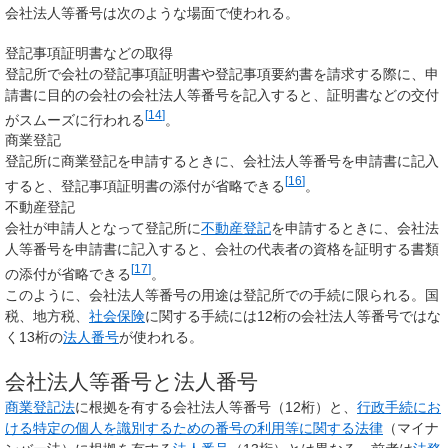
会社法人等番号は次のような場面で使われる。
登記事項証明書などの取得
登記所で会社の登記事項証明書や登記事項要約書を請求する際に、申
請書に目的の会社の会社法人等番号を記入すると、証明書などの交付
[
14
]
がスムーズに行われる
。
商業登記
登記所に商業登記を申請するときに、会社法人等番号を申請書に記入
[
16
]
すると、登記事項証明書の添付が省略できる
。
不動産登記
会社が申請人となって登記所に
不動産登記
を申請するときに、会社法
人等番号を申請書に記入すると、会社の代表者の資格を証明する書類
[
17
]
の添付が省略できる
。
このように、会社法人等番号の用途は登記所での手続に限られる。国
税、地方税、
社会保険
に関する手続には12桁の会社法人等番号ではな
く13桁の
法人番号
が使われる。
会社法人等番号と法人番号
商業登記法
に根拠を有する会社法人等番号（12桁）と、
行政手続にお
ける特定の個人を識別するための番号の利用等に関する法律
（マイナ