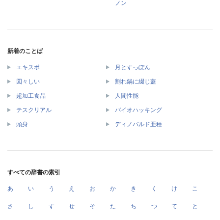
ノン
新着のことば
エキスポ
月とすっぽん
図々しい
割れ鍋に綴じ蓋
超加工食品
人間性能
テスクリアル
バイオハッキング
頭身
ディノバルド亜種
すべての辞書の索引
あ
い
う
え
お
か
き
く
け
こ
さ
し
す
せ
そ
た
ち
つ
て
と