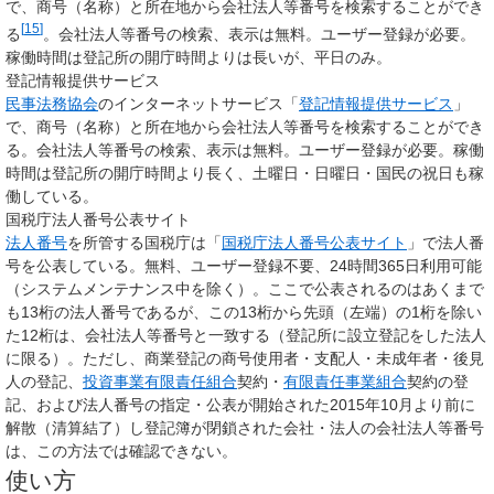
で、商号（名称）と所在地から会社法人等番号を検索することができ
[
15
]
る
。会社法人等番号の検索、表示は無料。ユーザー登録が必要。
稼働時間は登記所の開庁時間よりは長いが、平日のみ。
登記情報提供サービス
民事法務協会
のインターネットサービス「
登記情報提供サービス
」
で、商号（名称）と所在地から会社法人等番号を検索することができ
る。会社法人等番号の検索、表示は無料。ユーザー登録が必要。稼働
時間は登記所の開庁時間より長く、土曜日・日曜日・国民の祝日も稼
働している。
国税庁法人番号公表サイト
法人番号
を所管する国税庁は「
国税庁法人番号公表サイト
」で法人番
号を公表している。無料、ユーザー登録不要、24時間365日利用可能
（システムメンテナンス中を除く）。ここで公表されるのはあくまで
も13桁の法人番号であるが、この13桁から先頭（左端）の1桁を除い
た12桁は、会社法人等番号と一致する（登記所に設立登記をした法人
に限る）。ただし、商業登記の商号使用者・支配人・未成年者・後見
人の登記、
投資事業有限責任組合
契約・
有限責任事業組合
契約の登
記、および法人番号の指定・公表が開始された2015年10月より前に
解散（清算結了）し登記簿が閉鎖された会社・法人の会社法人等番号
は、この方法では確認できない。
使い方