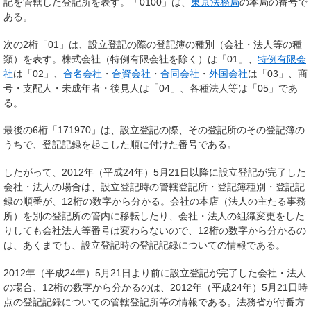
記を管轄した登記所を表す。「0100」は、
東京法務局
の本局の番号で
ある。
次の2桁「01」は、設立登記の際の登記簿の種別（会社・法人等の種
類）を表す。株式会社（特例有限会社を除く）は「01」、
特例有限会
社
は「02」、
合名会社
・
合資会社
・
合同会社
・
外国会社
は「03」、商
号・支配人・未成年者・後見人は「04」、各種法人等は「05」であ
る。
最後の6桁「171970」は、設立登記の際、その登記所のその登記簿の
うちで、登記記録を起こした順に付けた番号である。
したがって、2012年（平成24年）5月21日以降に設立登記が完了した
会社・法人の場合は、
設立登記時の
管轄登記所・登記簿種別・登記記
録の順番が、12桁の数字から分かる。会社の本店（法人の主たる事務
所）を別の登記所の管内に移転したり、会社・法人の組織変更をした
りしても会社法人等番号は変わらないので、12桁の数字から分かるの
は、あくまでも、設立登記時の登記記録についての情報である。
2012年（平成24年）5月21日より前に設立登記が完了した会社・法人
の場合、12桁の数字から分かるのは、2012年（平成24年）5月21日時
点の登記記録についての管轄登記所等の情報である。法務省が付番方