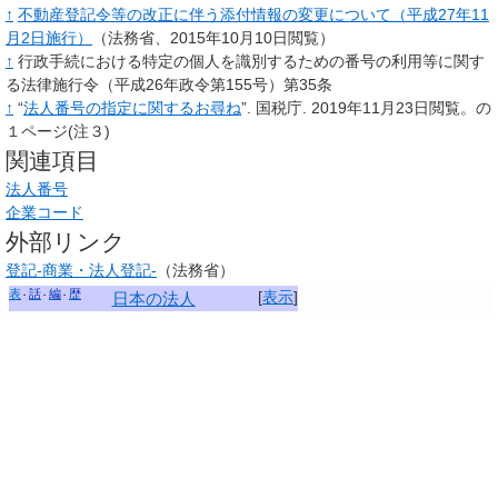
↑
不動産登記令等の改正に伴う添付情報の変更について（平成27年11
月2日施行）
（法務省、2015年10月10日閲覧）
↑
行政手続における特定の個人を識別するための番号の利用等に関す
る法律施行令（平成26年政令第155号）第35条
↑
“
法人番号の指定に関するお尋ね
”.
国税庁.
2019年11月23日閲覧。
の
１ページ(注３)
関連項目
法人番号
企業コード
外部リンク
登記-商業・法人登記-
（法務省）
表
話
編
歴
[
表示
]
日本の法人