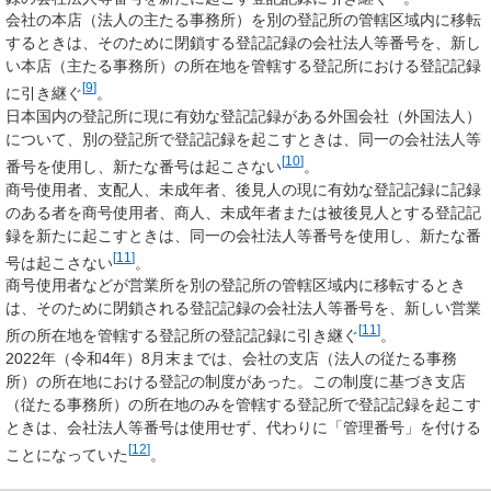
会社の本店（法人の主たる事務所）を別の登記所の管轄区域内に移転
するときは、そのために閉鎖する登記記録の会社法人等番号を、新し
い本店（主たる事務所）の所在地を管轄する登記所における登記記録
[
9
]
に引き継ぐ
。
日本国内の登記所に現に有効な登記記録がある外国会社（外国法人）
について、別の登記所で登記記録を起こすときは、同一の会社法人等
[
10
]
番号を使用し、新たな番号は起こさない
。
商号使用者、支配人、未成年者、後見人の現に有効な登記記録に記録
のある者を商号使用者、商人、未成年者または被後見人とする登記記
録を新たに起こすときは、同一の会社法人等番号を使用し、新たな番
[
11
]
号は起こさない
。
商号使用者などが営業所を別の登記所の管轄区域内に移転するとき
は、そのために閉鎖される登記記録の会社法人等番号を、新しい営業
[
11
]
所の所在地を管轄する登記所の登記記録に引き継ぐ
。
2022年（令和4年）8月末までは、会社の支店（法人の従たる事務
所）の所在地における登記の制度があった。この制度に基づき支店
（従たる事務所）の所在地のみを管轄する登記所で登記記録を起こす
ときは、会社法人等番号は使用せず、代わりに「管理番号」を付ける
[
12
]
ことになっていた
。