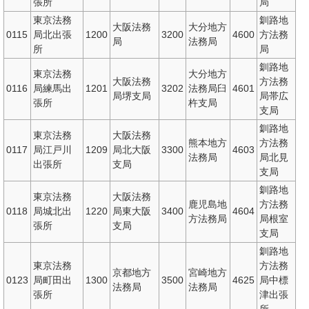
張所
局
東京法務
釧路地
大阪法務
大分地方
0115
局北出張
1200
3200
4600
方法務
局
法務局
所
局
釧路地
東京法務
大分地方
大阪法務
方法務
0116
局練馬出
1201
3202
法務局臼
4601
局堺支局
局帯広
張所
杵支局
支局
釧路地
東京法務
大阪法務
熊本地方
方法務
0117
局江戸川
1209
局北大阪
3300
4603
法務局
局北見
出張所
支局
支局
釧路地
東京法務
大阪法務
鹿児島地
方法務
0118
局城北出
1220
局東大阪
3400
4604
方法務局
局根室
張所
支局
支局
釧路地
東京法務
方法務
京都地方
宮崎地方
0123
局町田出
1300
3500
4625
局中標
法務局
法務局
張所
津出張