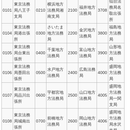
仙台法
東京法務
横浜地方
福井地方
務局名
0101
局八王子
0210
法務局湘
2100
3708
法務局
取出張
支局
南支局
所
東京法務
さいたま
福島地
金沢地方
0104
局港出張
0300
地方法務
2200
3800
方法務
法務局
所
局
局
東京法務
山形地
千葉地方
富山地方
0105
局台東出
0400
2300
3900
方法務
法務局
法務局
張所
局
東京法務
盛岡地
水戸地方
広島法務
0106
局墨田出
0500
2400
4000
方法務
法務局
局
張所
局
盛岡地
東京法務
宇都宮地
山口地方
方法務
0107
局品川出
0600
2500
4005
方法務局
法務局
局一関
張所
支局
盛岡地
東京法務
前橋地方
岡山地方
方法務
0108
局城南出
0700
2600
4006
法務局
法務局
局水沢
張所