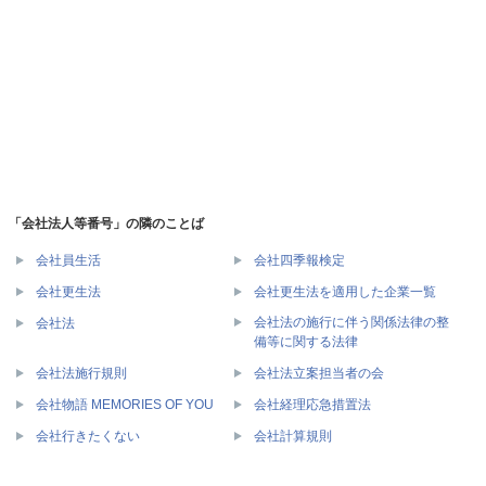
「会社法人等番号」の隣のことば
会社員生活
会社四季報検定
会社更生法
会社更生法を適用した企業一覧
会社法の施行に伴う関係法律の整
会社法
備等に関する法律
会社法施行規則
会社法立案担当者の会
会社物語 MEMORIES OF YOU
会社経理応急措置法
会社行きたくない
会社計算規則