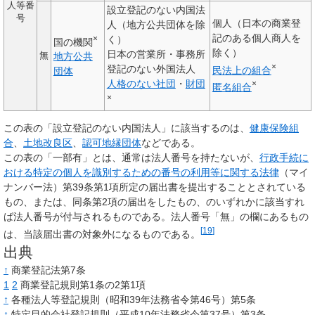
人等番
設立登記のない内国法
号
個人（日本の商業登
人（地方公共団体を除
記のある個人商人を
×
く）
国の機関
除く）
日本の営業所・事務所
無
地方公共
×
登記のない外国法人
民法上の組合
団体
人格のない社団
・
財団
×
匿名組合
×
この表の「設立登記のない内国法人」に該当するのは、
健康保険組
合
、
土地改良区
、
認可地縁団体
などである。
この表の「一部有」とは、通常は法人番号を持たないが、
行政手続に
おける特定の個人を識別するための番号の利用等に関する法律
（マイ
ナンバー法）第39条第1項所定の届出書を提出することとされている
もの、または、同条第2項の届出をしたもの、のいずれかに該当すれ
ば法人番号が付与されるものである。法人番号「無」の欄にあるもの
[
19
]
は、当該届出書の対象外になるものである。
出典
↑
商業登記法第7条
1
2
商業登記規則第1条の2第1項
↑
各種法人等登記規則（昭和39年法務省令第46号）第5条
↑
特定目的会社登記規則（平成10年法務省令第37号）第3条