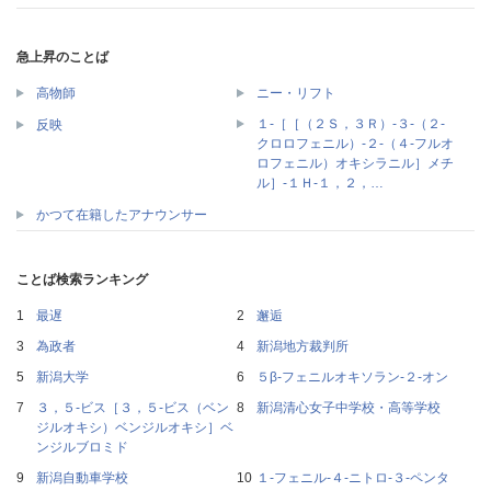
急上昇のことば
高物師
ニー・リフト
１‐［［（２Ｓ，３Ｒ）‐３‐（２‐
反映
クロロフェニル）‐２‐（４‐フルオ
ロフェニル）オキシラニル］メチ
ル］‐１Ｈ‐１，２，…
かつて在籍したアナウンサー
ことば検索ランキング
最遅
邂逅
為政者
新潟地方裁判所
新潟大学
５β‐フェニルオキソラン‐２‐オン
３，５‐ビス［３，５‐ビス（ベン
新潟清心女子中学校・高等学校
ジルオキシ）ベンジルオキシ］ベ
ンジルブロミド
新潟自動車学校
１‐フェニル‐４‐ニトロ‐３‐ペンタ