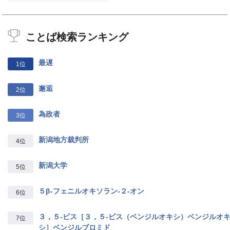
ことば検索ランキング
最遅
1位
邂逅
2位
為政者
3位
新潟地方裁判所
4位
新潟大学
5位
５β‐フェニルオキソラン‐２‐オン
6位
３，５‐ビス［３，５‐ビス（ベンジルオキシ）ベンジルオ
7位
シ］ベンジルブロミド