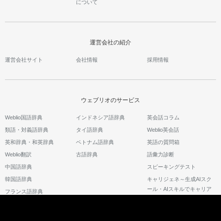
について
運営会社の紹介
運営会社サイト
会社情報
採用情報
ウェブリオのサービス
Weblio国語辞典
インドネシア語辞典
英会話コラム
類語・対義語辞典
タイ語辞典
Weblio英会話
英和辞典・和英辞典
ベトナム語辞典
英語の質問箱
Weblio翻訳
古語辞典
語彙力診断
中国語辞典
スピーキングテスト
韓国語辞典
キャリジェネ～生成AIスク
ール・AIスキルでキャリア
フランス語辞典
アップ～