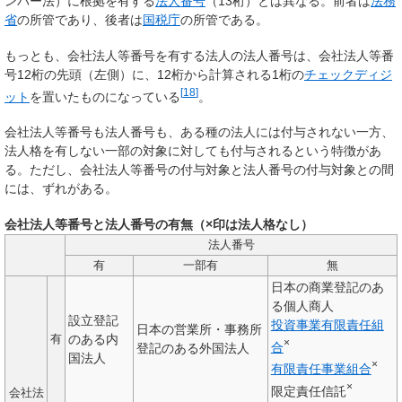
ンバー法）に根拠を有する
法人番号
（13桁）とは異なる。前者は
法務
省
の所管であり、後者は
国税庁
の所管である。
もっとも、会社法人等番号を有する法人の法人番号は、会社法人等番
号12桁の先頭（左側）に、12桁から計算される1桁の
チェックディジ
[
18
]
ット
を置いたものになっている
。
会社法人等番号も法人番号も、ある種の法人には付与されない一方、
法人格を有しない一部の対象に対しても付与されるという特徴があ
る。ただし、会社法人等番号の付与対象と法人番号の付与対象との間
には、ずれがある。
会社法人等番号と法人番号の有無（×印は法人格なし）
法人番号
有
一部有
無
日本の商業登記のあ
る個人商人
設立登記
投資事業有限責任組
日本の営業所・事務所
のある内
有
×
合
登記のある外国法人
国法人
×
有限責任事業組合
×
限定責任信託
会社法