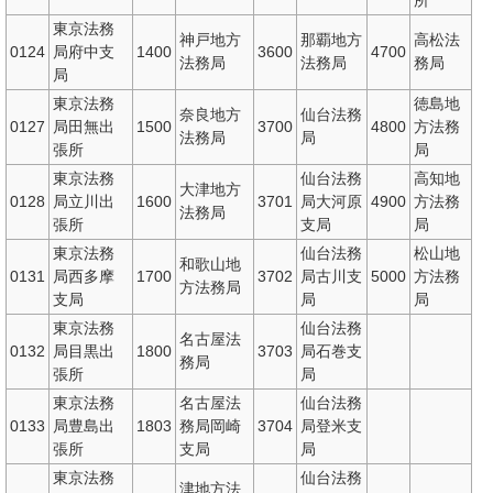
所
東京法務
神戸地方
那覇地方
高松法
0124
局府中支
1400
3600
4700
法務局
法務局
務局
局
東京法務
徳島地
奈良地方
仙台法務
0127
局田無出
1500
3700
4800
方法務
法務局
局
張所
局
東京法務
仙台法務
高知地
大津地方
0128
局立川出
1600
3701
局大河原
4900
方法務
法務局
張所
支局
局
東京法務
仙台法務
松山地
和歌山地
0131
局西多摩
1700
3702
局古川支
5000
方法務
方法務局
支局
局
局
東京法務
仙台法務
名古屋法
0132
局目黒出
1800
3703
局石巻支
務局
張所
局
東京法務
名古屋法
仙台法務
0133
局豊島出
1803
務局岡崎
3704
局登米支
張所
支局
局
東京法務
仙台法務
津地方法