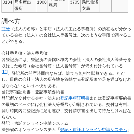
0134
局多摩出
1900
3705
局気仙沼
務局
張所
支局
調べ方
商号
（法人の名称）と本店（法人の主たる事務所）の所在地が分かっ
ている会社（法人）の会社法人等番号は、次のような手段で調べるこ
とができる。
会社番号簿・法人番号簿
各登記所には、登記所の管轄区域内の会社・法人の会社法人等番号を
収録した帳簿（会社番号簿・法人番号簿）が備え付けられている
[
14
]
。登記所の開庁時間内ならば、誰でも無料で閲覧できる。ただ
し、目的の会社・法人の所在地を管轄する登記所まで足を運ばなけれ
ばならないという不便がある。
登記事項証明書・登記事項要約書
登記所が交付する会社・法人の
登記事項証明書
または登記事項要約書
の最初のページには会社法人等番号が印刷されている。交付は有料。
開庁時間内に登記所に足を運び、交付請求書を出して待たなければな
らない。
登記・供託オンライン申請システム
法務省のオンラインシステム「
登記・供託オンライン申請システム
」