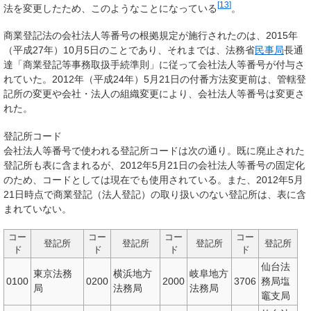
[
13
]
法を変更したため、このようなことになっている
。
商業登記法の会社法人等番号の根拠規定が施行されたのは、2015年
（平成27年）10月5日のことであり、それまでは、法務省
民事局
長通
達「商業登記等事務取扱手続準則」に従って会社法人等番号が付与さ
れていた。2012年（平成24年）5月21日の付番方法変更前は、管轄登
記所の変更や会社・法人の組織変更により、会社法人等番号は変更さ
れた。
登記所コード
会社法人等番号で使われる登記所コードは次の通り。既に廃止された
登記所も表に含まれるが、2012年5月21日の会社法人等番号の固定化
のため、コードとしては現在でも使用されている。また、2012年5月
21日時点で商業登記（法人登記）の取り扱いのない登記所は、表に含
まれていない。
コー
コー
コー
コー
登記所
登記所
登記所
登記所
ド
ド
ド
ド
仙台法
東京法務
横浜地方
岐阜地方
0100
0200
2000
3706
務局塩
局
法務局
法務局
竈支局