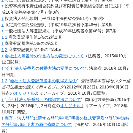
↑
投資事業有限責任組合契約及び有限責任事業組合契約登記規則（平
成10年法務省令第47号）第8条
↑
投資法人登記規則（平成10年法務省令第51号）第3条
↑
限定責任信託登記規則（平成19年法務省令第46号）第8条
↑
一般社団法人等登記規則（平成20年法務省令第48号）第7条
1
2
商業登記規則第1条の2第2項
↑
商業登記規則第1条の2第3項
1
2
商業登記規則第1条の2第4項
↑
会社法人等番号の付番方法の変更について
（法務省、2015年10月
12日閲覧）
↑
“
会社法人等番号の付番方法の変更について
”.
法務省.
2018年10月7
日閲覧。
1
2
“
会社・法人登記簿謄本の取得方法①
”.
登記簿謄本取得センター担
当司法書士の読んで得するブログ
(2012年6月23日).
2013年6月30日
時点の
オリジナル
よりアーカイブ。2018年10月7日閲覧。
↑
“
「会社法人等番号」の確認方法について
”.
岡山地方法務局
(2015年
6月25日).
2016年2月2日時点の
オリジナル
よりアーカイブ。2018年
10月7日閲覧。
↑
商業・法人登記に関する登記事項証明書の様式変更及び登記申請時
の登記事項証明書の添付省略について
（法務省、2015年10月10日閲
覧）