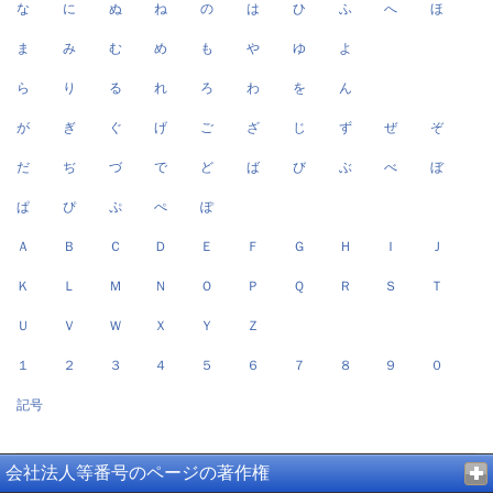
な
に
ぬ
ね
の
は
ひ
ふ
へ
ほ
ま
み
む
め
も
や
ゆ
よ
ら
り
る
れ
ろ
わ
を
ん
が
ぎ
ぐ
げ
ご
ざ
じ
ず
ぜ
ぞ
だ
ぢ
づ
で
ど
ば
び
ぶ
べ
ぼ
ぱ
ぴ
ぷ
ぺ
ぽ
Ａ
Ｂ
Ｃ
Ｄ
Ｅ
Ｆ
Ｇ
Ｈ
Ｉ
Ｊ
Ｋ
Ｌ
Ｍ
Ｎ
Ｏ
Ｐ
Ｑ
Ｒ
Ｓ
Ｔ
Ｕ
Ｖ
Ｗ
Ｘ
Ｙ
Ｚ
１
２
３
４
５
６
７
８
９
０
記号
会社法人等番号のページの著作権