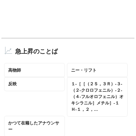
急上昇のことば
高物師
ニー・リフト
反映
１‐［［（２Ｓ，３Ｒ）‐３‐
（２‐クロロフェニル）‐２‐
（４‐フルオロフェニル）オ
キシラニル］メチル］‐１
Ｈ‐１，２，…
かつて在籍したアナウンサ
ー