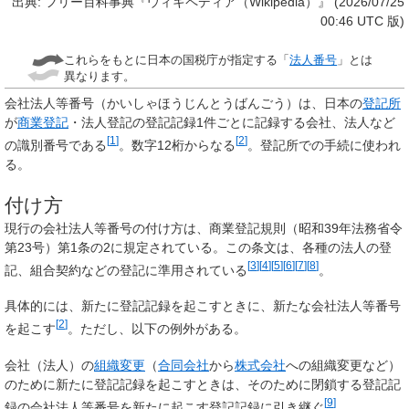
出典: フリー百科事典『ウィキペディア（Wikipedia）』 (2026/07/25
00:46 UTC 版)
これらをもとに日本の国税庁が指定する「
法人番号
」とは
異なります。
会社法人等番号
（かいしゃほうじんとうばんごう）は、日本の
登記所
が
商業登記
・法人登記の登記記録1件ごとに記録する会社、法人など
[
1
]
[
2
]
の識別番号である
。数字12桁からなる
。登記所での手続に使われ
る。
付け方
現行の会社法人等番号の付け方は、商業登記規則（昭和39年法務省令
第23号）第1条の2に規定されている。この条文は、各種の法人の登
[
3
]
[
4
]
[
5
]
[
6
]
[
7
]
[
8
]
記、組合契約などの登記に準用されている
。
具体的には、新たに登記記録を起こすときに、新たな会社法人等番号
[
2
]
を起こす
。ただし、以下の例外がある。
会社（法人）の
組織変更
（
合同会社
から
株式会社
への組織変更など）
のために新たに登記記録を起こすときは、そのために閉鎖する登記記
[
9
]
録の会社法人等番号を新たに起こす登記記録に引き継ぐ
。