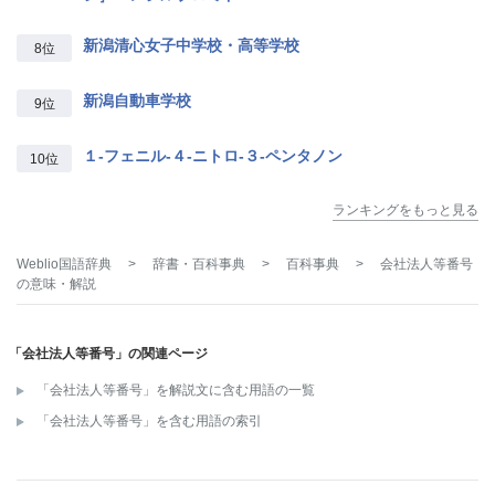
新潟清心女子中学校・高等学校
8位
新潟自動車学校
9位
１‐フェニル‐４‐ニトロ‐３‐ペンタノン
10位
ランキングをもっと見る
Weblio国語辞典
>
辞書・百科事典
>
百科事典
>
会社法人等番号
の意味・解説
「会社法人等番号」の関連ページ
「会社法人等番号」を解説文に含む用語の一覧
「会社法人等番号」を含む用語の索引