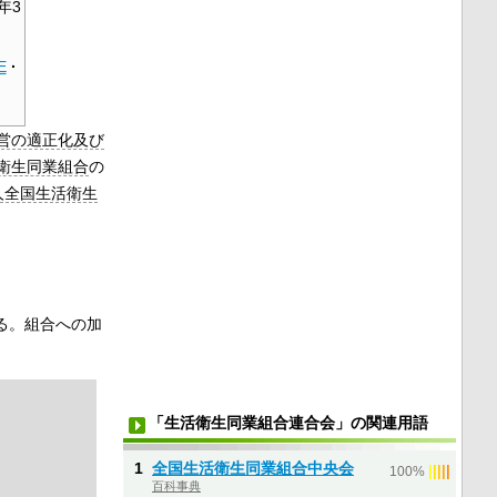
4年3
E
·
営の適正化及び
衛生同業組合
の
人全国生活衛生
る。組合への加
「生活衛生同業組合連合会」の関連用語
1
全国生活衛生同業組合中央会
|
|
|
|
|
100%
百科事典