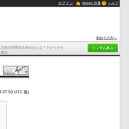
ログイン
Weblio 辞書
ヘルプ
初めての方へ
生活衛生同業組合連合会とは？ わかりやす
く解説
7:53 UTC 版)