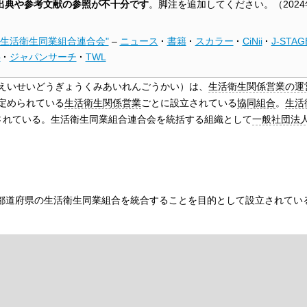
出典や参考文献の参照が不十分です
。脚注を追加してください。
（
202
"生活衛生同業組合連合会"
–
ニュース
·
書籍
·
スカラー
·
CiNii
·
J-STAG
p
·
ジャパンサーチ
·
TWL
えいせいどうぎょうくみあいれんごうかい）は、
生活衛生関係営業の運
定められている
生活衛生関係営業
ごとに設立されている
協同組合
。
生活
されている。生活衛生同業組合連合会を統括する組織として
一般社団法
都道府県の生活衛生同業組合を統合することを目的として設立されてい