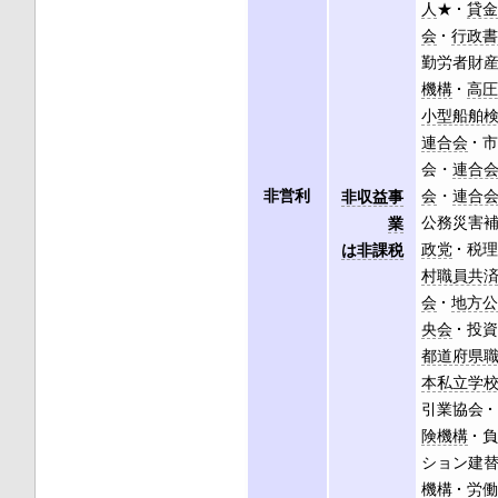
人
★
貸
会
行政
勤労者財
機構
高
小型船舶
連合会
会・
連合
非営利
会
・
連合
非収益事
公務災害
業
政党
税
は非課税
村職員共
会
地方
央会
投
都道府県
本私立学
引業協会
険機構
ション建
機構
労