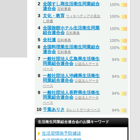
2
全国すし商生活衛生同業組合
|
|
|
|
|
100%
連合会
百科事典
3
文化・教育
ウィキペディア小見出
|
|
|
|
|
100%
し辞書
4
全国旅館ホテル生活衛生同業
|
|
|
|
|
100%
組合連合会
百科事典
5
全社連
百科事典
|
|
|
|
|
100%
6
全国料理業生活衛生同業組合
|
|
|
|
|
100%
連合会
百科事典
7
一般社団法人広島県生活衛生
|
|
|
|
|
94%
同業組合連合会
公益法人データ
ベース
8
一般社団法人沖縄県生活衛生
|
|
|
|
|
94%
同業組合連合会
公益法人データ
ベース
9
一般社団法人長野県生活衛生
|
|
|
|
|
94%
同業組合連合会
公益法人データ
ベース
10
千葉ありさ
タレントデータベース
|
|
|
|
|
94%
生活衛生同業組合連合会のお隣キーワード
生活習慣病予防健診