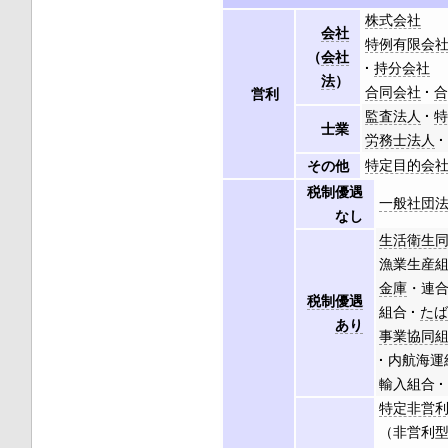
株式会社
会社
特例有限会
（
会社
持分会社
法
）
合同会社
営利
監査法人
士業
労務士法人
特定目的会
その他
税制優遇
一般社団
なし
生活衛生
漁業生産
金庫
・連
税制優遇
組合
た
あり
事業協同
内航海運
輸入組合
特定非営
（非営利