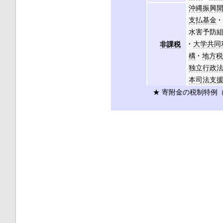
沖縄振興
支払基金
水害予防
大学共同
非課税
構
地方
独立行政
本司法支
★ 寄附金の税制特例