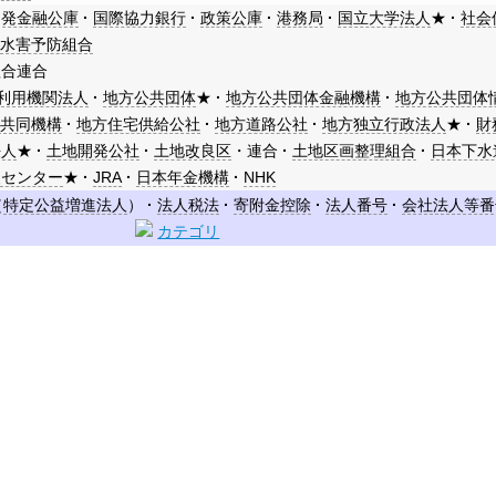
開発金融公庫
国際協力銀行
政策公庫
港務局
国立大学法人
★
社会
水害予防組合
組合連合
利用機関法人
地方公共団体
★
地方公共団体金融機構
地方公共団体
税共同機構
地方住宅供給公社
地方道路公社
地方独立行政法人
★
財
法人
★
土地開発公社
土地改良区
・連合
土地区画整理組合
日本下水
援センター
★
JRA
日本年金機構
NHK
（
特定公益増進法人
）
法人税法
寄附金控除
法人番号
会社法人等番
カテゴリ