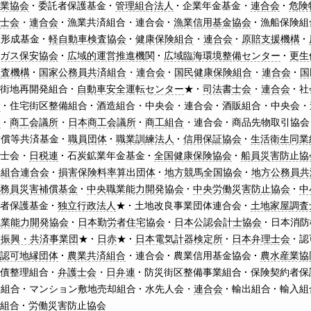
金業協会
委託者保護基金
管理組合法人
企業年金基金・
連合会
危険
書士会
・
連合会
漁業共済組合・連合会
漁業信用基金協会
漁船保険組
産形成基金
軽自動車検査協会
健康保険組合
・
連合会
原賠支援機構
圧ガス保安協会
広域的運営推進機関
広域臨海環境整備センター
更生
検査機構
国家公務員共済組合
・
連合会
国民健康保険組合
・
連合会
国
市街地再開発組合
自動車安全運転センター
★
司法書士会
・
連合会
社
会
住宅街区整備組合
酒造組合・中央会・連合会
酒販組合・中央会・
会
商工会議所
・
日本商工会議所
商工組合
・連合会
商品先物取引協会
補償等共済基金
職員団体
職業訓練法人
信用保証協会
生活衛生同業
理士会・
日税連
石炭鉱業年金基金
全国健康保険協会
船員災害防止協
済組合連合会
損害保険料率算出団体
地方競馬全国協会
地方公務員共
公務員災害補償基金
中央職業能力開発協会
中央労働災害防止協会
中
資者保護基金
独立行政法人
★
土地改良事業団体連合会
土地家屋調査
職業能力開発協会
日本勤労者住宅協会
日本公認会計士協会
日本消防
校振興・共済事業団
★
日赤
★
日本電気計器検定所
日本弁理士会
認
認可地縁団体
農業共済組合
・連合会
農業信用基金協会
農水産業協
負債整理組合
弁護士会
・
日弁連
防災街区整備事業組合
保険契約者保
替組合
マンション敷地売却組合
水先人会・
連合会
輸出組合
輸入組
働組合
労働災害防止協会