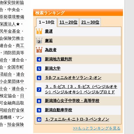
物保安技術協
合・中央会
検索ランキング
原発環境整備
1～10位
11～20位
21～30位
保護法人
★
民年金基金
・
最遅
会保険労務士
邂逅
連合会
商工
為政者
消防団員等
新潟地方裁判所
組合
・
連合会
会
全国市町
新潟大学
済組合
・
連合
５β‐フェニルオキソラン‐２‐オン
小企業団体中
３，５‐ビス［３，５‐ビス（ベンジルオキ
士会
・
連合会
シ）ベンジルオキシ］ベンジルブロミド
検定協会
日
新潟清心女子中学校・高等学校
可金融商品取
同組合貯金保
新潟自動車学校
護機構
マン
１‐フェニル‐４‐ニトロ‐３‐ペンタノン
合
預金保険
>>もっとランキングを見る