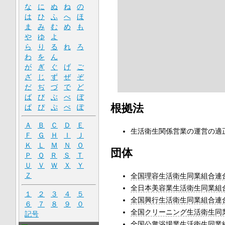
な
に
ぬ
ね
の
は
ひ
ふ
へ
ほ
ま
み
む
め
も
や
ゆ
よ
ら
り
る
れ
ろ
わ
を
ん
が
ぎ
ぐ
げ
ご
ざ
じ
ず
ぜ
ぞ
だ
ぢ
づ
で
ど
ば
び
ぶ
べ
ぼ
根拠法
ぱ
ぴ
ぷ
ぺ
ぽ
Ａ
Ｂ
Ｃ
Ｄ
Ｅ
生活衛生関係営業の運営の適正
Ｆ
Ｇ
Ｈ
Ｉ
Ｊ
Ｋ
Ｌ
Ｍ
Ｎ
Ｏ
団体
Ｐ
Ｑ
Ｒ
Ｓ
Ｔ
Ｕ
Ｖ
Ｗ
Ｘ
Ｙ
Ｚ
全国理容生活衛生同業組合連
全日本美容業生活衛生同業組
１
２
３
４
５
全国興行生活衛生同業組合連
６
７
８
９
０
全国クリーニング生活衛生同
記号
全国公衆浴場業生活衛生同業