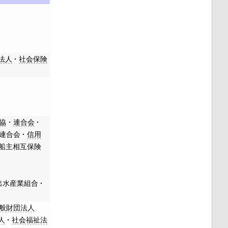
法人
社会保険
協
・
連合会
連合会
信用
船主相互保険
出水産業組合
般財団法人
人
社会福祉法