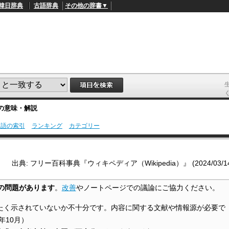
韓日辞典
古語辞典
その他の辞書▼
の意味・解説
用語の索引
ランキング
カテゴリー
L
/
o
a
d
出典: フリー百科事典『ウィキペディア（Wikipedia）』 (2024/03/14 0
e
d
:
の問題があります
。
改善
やノートページでの議論にご協力ください。
4
9
.
たく示されていないか不十分です。内容に関する文献や情報源が必要で
4
5
3年10月
）
%