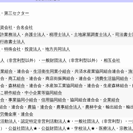
社
第三セクター
合資会社
合名会社
特許業務法人
弁護士法人
税理士法人
土地家屋調査士法人
司法書士
行政書士法人
社
特殊会社
投資法人
地方共同法人
法人
（
非営利型
以外）
一般財団法人
（非営利型以外）
相互会社
同業組合
・
連合会
生活衛生同業小組合
共済水産業協同組合連合会
漁
組合
商工組合
・連合会
商店街振興組合・連合会
消費生活協同組合
・
合会
森林組合
・連合会
水産加工業協同組合・連合会
生産森林組合
ばこ耕作組合
中小企業等協同組合
組合
事業協同小組合
信用協同組合
協同組合連合会
企業組合
組合・連合会
農協
・
連合会
農事組合法人
農林中金
輸出組合
輸
労働金庫
・
連合会
利活動法人
認定特定非営利活動法人
★
一般社団法人
（非営利型）
一
型）
公益社団法人
★
公益財団法人
★
学校法人
★
医療法人
宗教法