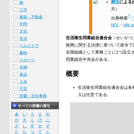
脚注
による
船
＋
月
）
工学
＋
?
建築・不動産
＋
出典検索
:
学問
＋
NDL
·
dlib.j
文化
＋
生活衛生同業組合連合会
（せいかつ
生活
＋
振興に関する法律
に基づいて政令で
ヘルスケア
＋
全国組織として業種ごとに1つ設立
趣味
＋
同業組合中央会
がある。
スポーツ
＋
生物
＋
概要
食品
＋
人名
＋
生活衛生同業組合連合会は各
方言
＋
入は任意である。
辞書・百科事典
＋
すべての辞書の索引
あ
い
う
え
お
か
き
く
け
こ
さ
し
す
せ
そ
た
ち
つ
て
と