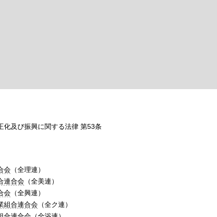
化及び振興に関する法律 第53条
合会
（全理連）
合連合会
（全美連）
合会
（全興連）
業組合連合会
（全ク連）
組合連合会
（全浴連）