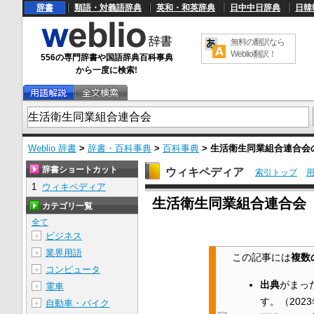
辞書
類語・対義語辞典
英和・和英辞典
日中中日辞典
日韓
無料の翻訳なら
Weblio翻訳！
556の専門辞書や国語辞典百科事典
から一度に検索!
Weblio 辞書
>
辞書・百科事典
>
百科事典
>
生活衛生同業組合連合会
辞書ショートカット
ウィキペディア
索引トップ
1
ウィキペディア
U
生活衛生同業組合連合会
n
カテゴリ一覧
m
u
全て
t
ビジネス
＋
e
業界用語
＋
この記事には
複数
コンピュータ
＋
出典
がまっ
電車
＋
す。
（
202
自動車・バイク
＋