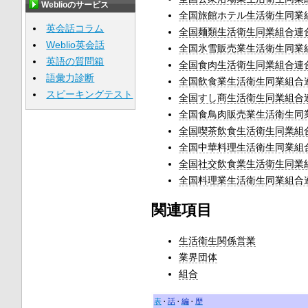
Weblioのサービス
全国旅館ホテル生活衛生同業
英会話コラム
全国麺類生活衛生同業組合連
Weblio英会話
全国氷雪販売業生活衛生同業
英語の質問箱
全国食肉生活衛生同業組合連
語彙力診断
全国飲食業生活衛生同業組合
スピーキングテスト
全国すし商生活衛生同業組合
全国食鳥肉販売業生活衛生同
全国喫茶飲食生活衛生同業組
全国中華料理生活衛生同業組
全国社交飲食業生活衛生同業
全国料理業生活衛生同業組合
関連項目
生活衛生関係営業
業界団体
組合
表
話
編
歴