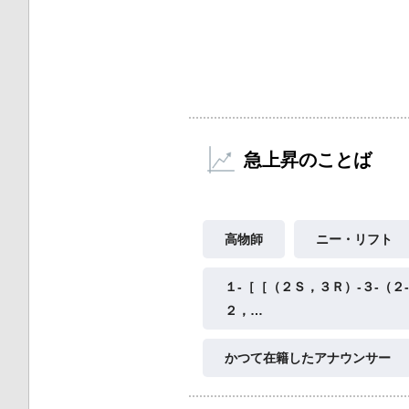
急上昇のことば
高物師
ニー・リフト
１‐［［（２Ｓ，３Ｒ）‐３‐（２
２，…
かつて在籍したアナウンサー