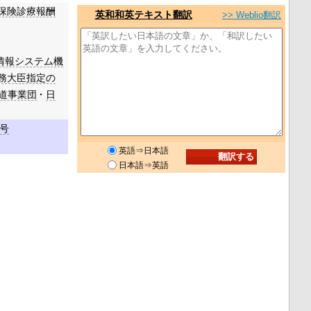
保険診療報酬
英和和英テキスト翻訳
>> Weblio翻訳
情報システム機
務大臣指定の
道事業団
日
号
英語⇒日本語
日本語⇒英語