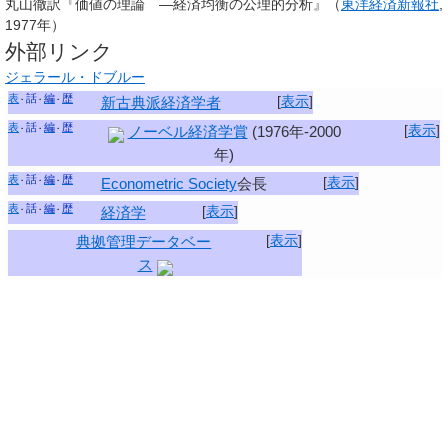
丸山徹訳『価値の理論 ―経済均衡の公理的分析』（
東洋経済新報社
,
1977年）
外部リンク
ジェラール・ドブルー
表
話
編
歴
[
表示
]
新古典派経済学者
表
話
編
歴
[
表示
]
ノーベル経済学賞
(1976年-2000
年)
表
話
編
歴
[
表示
]
Econometric Society
会長
表
話
編
歴
[
表示
]
経済学
[
表示
]
典拠管理データベー
ス