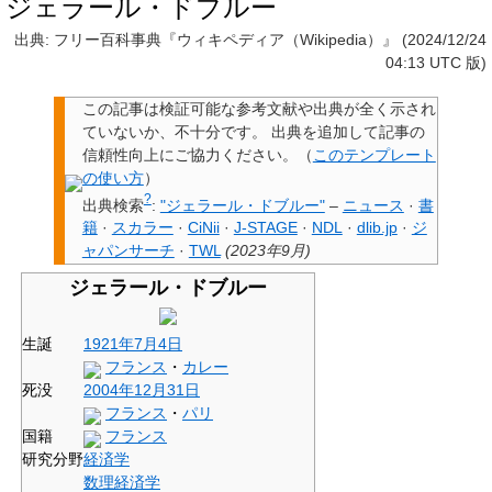
ジェラール・ドブルー
出典: フリー百科事典『ウィキペディア（Wikipedia）』 (2024/12/24
04:13 UTC 版)
この記事は検証可能な参考文献や出典が全く示され
ていないか、不十分です。
出典を追加して記事の
信頼性向上にご協力ください。
（
このテンプレート
の使い方
）
?
出典検索
:
"ジェラール・ドブルー"
–
ニュース
·
書
籍
·
スカラー
·
CiNii
·
J-STAGE
·
NDL
·
dlib.jp
·
ジ
ャパンサーチ
·
TWL
(
2023年9月
)
ジェラール・ドブルー
生誕
1921年
7月4日
フランス
・
カレー
死没
2004年
12月31日
フランス
・
パリ
国籍
フランス
研究分野
経済学
数理経済学