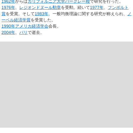
1962年
からは
カリフォルニア大学バークレー校
で研究を行った。
1976年
、
レジオンドヌール勲章
を受勲。続いて
1977年
、
フンボルト
賞
を受賞。そして
1983年
、一般均衡理論に関する研究が称えられ、
ノ
ーベル経済学賞
を受賞した。
1990年
アメリカ経済学会
会長。
2004年
、
パリ
で逝去。