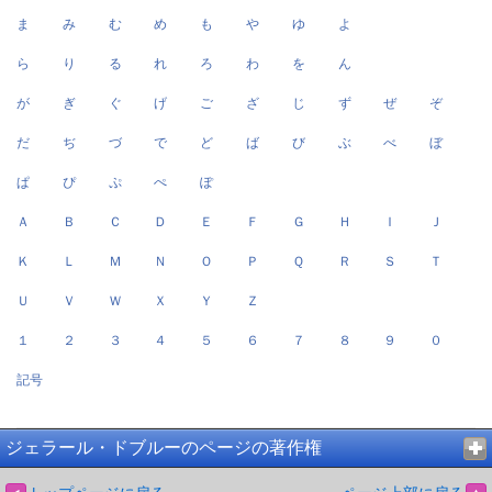
ま
み
む
め
も
や
ゆ
よ
ら
り
る
れ
ろ
わ
を
ん
が
ぎ
ぐ
げ
ご
ざ
じ
ず
ぜ
ぞ
だ
ぢ
づ
で
ど
ば
び
ぶ
べ
ぼ
ぱ
ぴ
ぷ
ぺ
ぽ
Ａ
Ｂ
Ｃ
Ｄ
Ｅ
Ｆ
Ｇ
Ｈ
Ｉ
Ｊ
Ｋ
Ｌ
Ｍ
Ｎ
Ｏ
Ｐ
Ｑ
Ｒ
Ｓ
Ｔ
Ｕ
Ｖ
Ｗ
Ｘ
Ｙ
Ｚ
１
２
３
４
５
６
７
８
９
０
記号
ジェラール・ドブルーのページの著作権