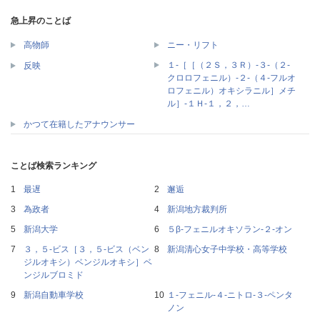
急上昇のことば
高物師
ニー・リフト
１‐［［（２Ｓ，３Ｒ）‐３‐（２‐
反映
クロロフェニル）‐２‐（４‐フルオ
ロフェニル）オキシラニル］メチ
ル］‐１Ｈ‐１，２，…
かつて在籍したアナウンサー
ことば検索ランキング
最遅
邂逅
為政者
新潟地方裁判所
新潟大学
５β‐フェニルオキソラン‐２‐オン
３，５‐ビス［３，５‐ビス（ベン
新潟清心女子中学校・高等学校
ジルオキシ）ベンジルオキシ］ベ
ンジルブロミド
新潟自動車学校
１‐フェニル‐４‐ニトロ‐３‐ペンタ
ノン