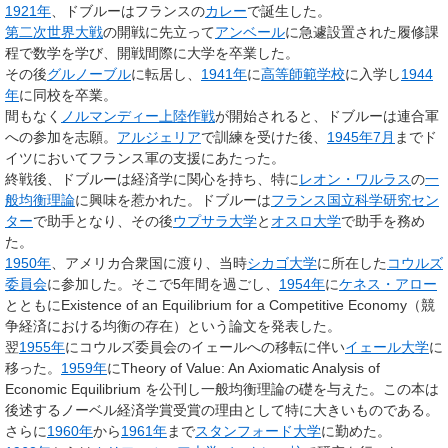
1921年
、ドブルーはフランスの
カレー
で誕生した。
第二次世界大戦
の開戦に先立って
アンベール
に急遽設置された履修課
程で数学を学び、開戦間際に大学を卒業した。
その後
グルノーブル
に転居し、
1941年
に
高等師範学校
に入学し
1944
年
に同校を卒業。
間もなく
ノルマンディー上陸作戦
が開始されると、ドブルーは連合軍
への参加を志願。
アルジェリア
で訓練を受けた後、
1945年
7月
までド
イツにおいてフランス軍の支援にあたった。
終戦後、ドブルーは経済学に関心を持ち、特に
レオン・ワルラス
の
一
般均衡理論
に興味を惹かれた。ドブルーは
フランス国立科学研究セン
ター
で助手となり、その後
ウプサラ大学
と
オスロ大学
で助手を務め
た。
1950年
、アメリカ合衆国に渡り、当時
シカゴ大学
に所在した
コウルズ
委員会
に参加した。そこで5年間を過ごし、
1954年
に
ケネス・アロー
とともにExistence of an Equilibrium for a Competitive Economy（競
争経済における均衡の存在）という論文を発表した。
翌
1955年
にコウルズ委員会のイェールへの移転に伴い
イェール大学
に
移った。
1959年
にTheory of Value: An Axiomatic Analysis of
Economic Equilibrium を公刊し一般均衡理論の礎を与えた。この本は
後述するノーベル経済学賞受賞の理由として特に大きいものである。
さらに
1960年
から
1961年
まで
スタンフォード大学
に勤めた。