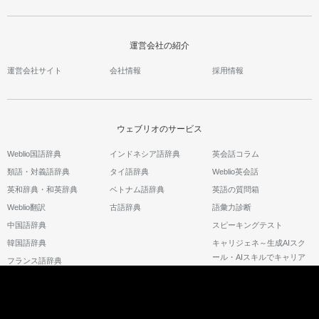
運営会社の紹介
運営会社サイト
会社情報
採用情報
ウェブリオのサービス
Weblio国語辞典
インドネシア語辞典
英会話コラム
類語・対義語辞典
タイ語辞典
Weblio英会話
英和辞典・和英辞典
ベトナム語辞典
英語の質問箱
Weblio翻訳
古語辞典
語彙力診断
中国語辞典
スピーキングテスト
韓国語辞典
キャリジェネ～生成AIスク
ール・AIスキルでキャリア
フランス語辞典
アップ～
©2026 GRAS Group, Inc.