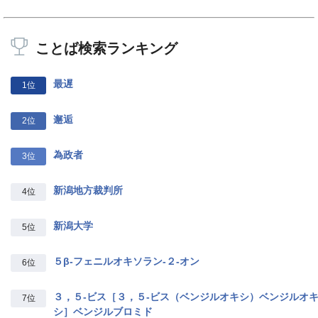
ことば検索ランキング
最遅
1位
邂逅
2位
為政者
3位
新潟地方裁判所
4位
新潟大学
5位
５β‐フェニルオキソラン‐２‐オン
6位
３，５‐ビス［３，５‐ビス（ベンジルオキシ）ベンジルオ
7位
シ］ベンジルブロミド