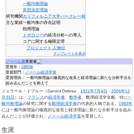
一般均衡理論
意思決定理論
研究機関
カリフォルニア大学バークレー校
主な業績
一般均衡の存在証明
効用理論
トポロジー
の経済分析への導入
コアに関する極限定理
プロジェクト:人物伝
テンプレートを表示
ノーベル賞
受賞者
受賞年：
1983年
受賞部門：
ノーベル経済学賞
受賞理由：
一般均衡理論の徹底的な改良と経済理論に新たな分析手法を
組み込んだことを称えて
ジェラール・ドブルー
（Gerard Debreu、
1921年
7月4日
-
2004年
12
月31日
）は、
フランス
の
経済学者
、
数学者
。数理経済学全般、特に
一
般均衡理論
の研究に関する
数理経済学者
の代表的人物である。
1983年
には一般均衡理論の徹底的な改良と経済理論に新たな分析手法を組み
込んだことが評価され、
ノーベル経済学賞
を受賞した。
生涯