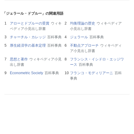
「ジェラール・ドブルー」の関連用語
アローとドブルーの受賞
ウィキ
均衡理論の歴史
ウィキペディア
ペディア小見出し辞書
小見出し辞書
チャーチル・カレッジ
百科事典
ジェラール
百科事典
厚生経済学の基本定理
百科事典
不動点アプローチ
ウィキペディ
ア小見出し辞書
思想と著作
ウィキペディア小見
フランシス・イシドロ・エッジワ
出し辞書
ース
百科事典
Econometric Society
百科事典
フランコ・モディリアーニ
百科
事典