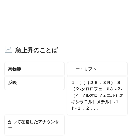
急上昇のことば
高物師
ニー・リフト
反映
１‐［［（２Ｓ，３Ｒ）‐３‐
（２‐クロロフェニル）‐２‐
（４‐フルオロフェニル）オ
キシラニル］メチル］‐１
Ｈ‐１，２，…
かつて在籍したアナウンサ
ー