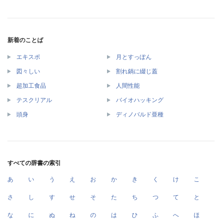
新着のことば
エキスポ
月とすっぽん
図々しい
割れ鍋に綴じ蓋
超加工食品
人間性能
テスクリアル
バイオハッキング
頭身
ディノバルド亜種
すべての辞書の索引
あ
い
う
え
お
か
き
く
け
こ
さ
し
す
せ
そ
た
ち
つ
て
と
な
に
ぬ
ね
の
は
ひ
ふ
へ
ほ