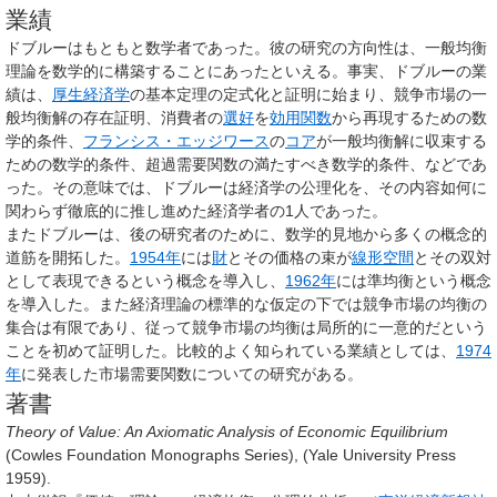
業績
ドブルーはもともと数学者であった。彼の研究の方向性は、一般均衡
理論を数学的に構築することにあったといえる。事実、ドブルーの業
績は、
厚生経済学
の基本定理の定式化と証明に始まり、競争市場の一
般均衡解の存在証明、消費者の
選好
を
効用関数
から再現するための数
学的条件、
フランシス・エッジワース
の
コア
が一般均衡解に収束する
ための数学的条件、超過需要関数の満たすべき数学的条件、などであ
った。その意味では、ドブルーは経済学の公理化を、その内容如何に
関わらず徹底的に推し進めた経済学者の1人であった。
またドブルーは、後の研究者のために、数学的見地から多くの概念的
道筋を開拓した。
1954年
には
財
とその価格の束が
線形空間
とその双対
として表現できるという概念を導入し、
1962年
には準均衡という概念
を導入した。また経済理論の標準的な仮定の下では競争市場の均衡の
集合は有限であり、従って競争市場の均衡は局所的に一意的だという
ことを初めて証明した。比較的よく知られている業績としては、
1974
年
に発表した市場需要関数についての研究がある。
著書
Theory of Value: An Axiomatic Analysis of Economic Equilibrium
(Cowles Foundation Monographs Series), (Yale University Press
1959).