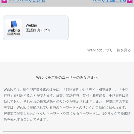
トップページに戻る
ページ上部に戻る
Weblio
国語辞典アプリ
Weblioのアプリ一覧を見る
Weblioをご覧のユーザーのみなさまへ
Weblioでは、統合型辞書検索のほかに、「類語辞典」や「英和・和英辞典」、「手話
辞典」を利用することができます。辞書、類語辞典、英和・和英辞典、手話辞典は連
動しており、それぞれの検索結果へのリンクが表示されます。また、解説記事の本文
中では、Weblioに登録されている他のキーワードへのリンクが自動的に貼られます。
解説文で登場した分からないキーワードや気になるキーワードは、1クリックで検索結
果を表示することができます。