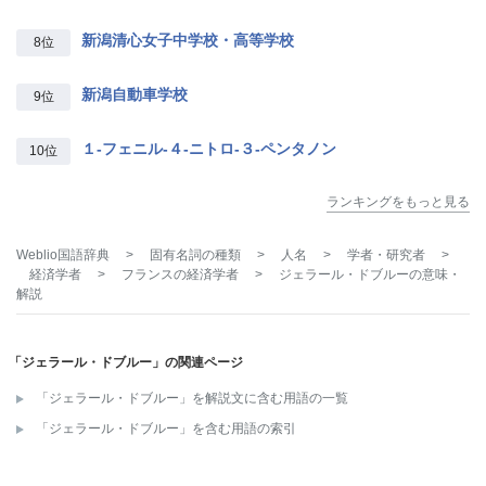
新潟清心女子中学校・高等学校
8位
新潟自動車学校
9位
１‐フェニル‐４‐ニトロ‐３‐ペンタノン
10位
ランキングをもっと見る
Weblio国語辞典
>
固有名詞の種類
>
人名
>
学者・研究者
>
経済学者
>
フランスの経済学者
>
ジェラール・ドブルー
の意味・
解説
「ジェラール・ドブルー」の関連ページ
「ジェラール・ドブルー」を解説文に含む用語の一覧
「ジェラール・ドブルー」を含む用語の索引